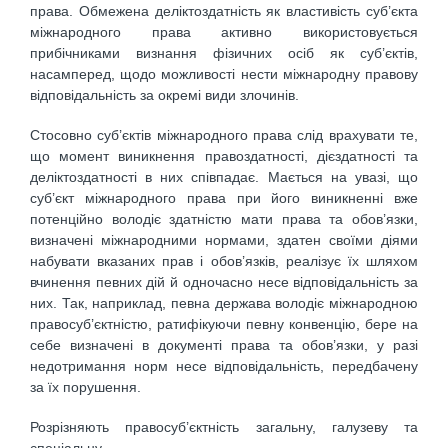
права. Обмежена деліктоздатність як властивість суб’єкта
міжнародного права активно використовується
прибічниками визнання фізичних осіб як суб’єктів,
насамперед, щодо можливості нести міжнародну правову
відповідальність за окремі види злочинів.
Стосовно суб’єктів міжнародного права слід врахувати те,
що момент виникнення правоздатності, дієздатності та
деліктоздатності в них співпадає. Мається на увазі, що
суб’єкт міжнародного права при його виникненні вже
потенційно володіє здатністю мати права та обов’язки,
визначені міжнародними нормами, здатен своїми діями
набувати вказаних прав і обов’язків, реалізує їх шляхом
вчинення певних дій й одночасно несе відповідальність за
них. Так, наприклад, певна держава володіє міжнародною
правосуб’єктністю, ратифікуючи певну конвенцію, бере на
себе визначені в документі права та обов’язки, у разі
недотримання норм несе відповідальність, передбачену
за їх порушення.
Розрізняють правосуб’єктність загальну, галузеву та