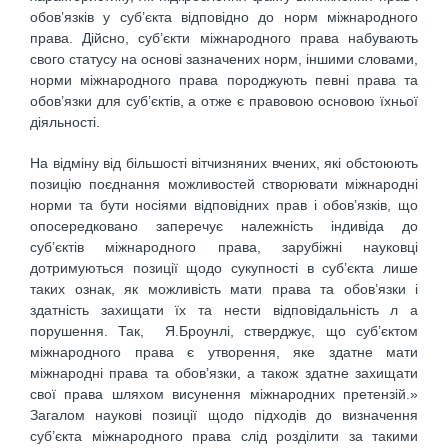
обов’язків у суб’єкта відповідно до норм міжнародного
права. Дійсно, суб’єкти міжнародного права набувають
свого статусу на основі зазначених норм, іншими словами,
норми міжнародного права породжують певні права та
обов’язки для суб’єктів, а отже є правовою основою їхньої
діяльності.
На відміну від більшості вітчизняних вчених, які обстоюють
позицію поєднання можливостей створювати міжнародні
норми та бути носіями відповідних прав і обов’язків, що
опосередковано заперечує належність індивіда до
суб’єктів міжнародного права, зарубіжні науковці
дотримуються позиції щодо сукупності в суб’єкта лише
таких ознак, як можливість мати права та обов’язки і
здатність захищати їх та нести відповідальність л а
порушення. Так, Я.Броунлі, стверджує, що суб’єктом
міжнародного права є утворення, яке здатне мати
міжнародні права та обов’язки, а також здатне захищати
свої права шляхом висунення міжнародних претензій.»
Загалом наукові позиції щодо підходів до визначення
суб’єкта міжнародного права слід розділити за такими