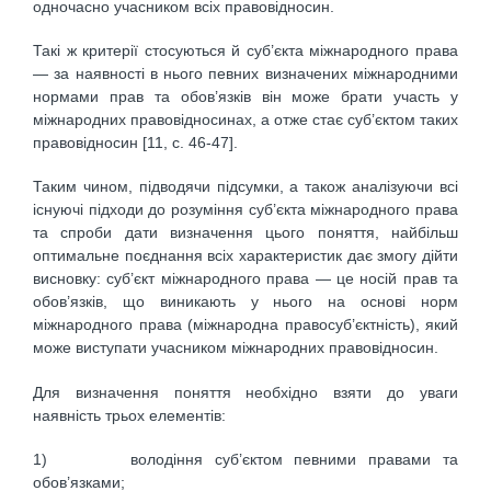
одночасно учасником всіх правовідносин.
Такі ж критерії стосуються й суб’єкта міжнародного права
— за наявності в нього певних визначених міжнародними
нормами прав та обов’язків він може брати участь у
міжнародних правовідносинах, а отже стає суб’єктом таких
правовідносин [11, c. 46-47].
Таким чином, підводячи підсумки, а також аналізуючи всі
існуючі підходи до розуміння суб’єкта міжнародного права
та спроби дати визначення цього поняття, найбільш
оптимальне поєднання всіх характеристик дає змогу дійти
висновку: суб’єкт міжнародного права — це носій прав та
обов’язків, що виникають у нього на основі норм
міжнародного права (міжнародна правосуб’єктність), який
може виступати учасником міжнародних правовідносин.
Для визначення поняття необхідно взяти до уваги
наявність трьох елементів:
1) володіння суб’єктом певними правами та
обов’язками;