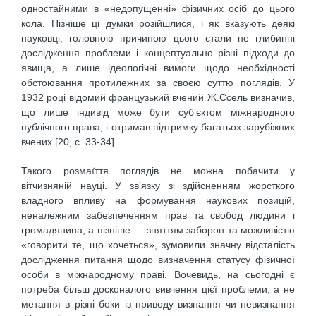
одностайними в «недопущенні» фізичних осіб до цього
кола. Пізніше ці думки розійшлися, і як вказують деякі
науковці, головною причиною цього стали не глибинні
дослідження проблеми і концептуально різні підходи до
явища, а лише ідеологічні вимоги щодо необхідності
обстоювання протилежних за своєю суттю поглядів. У
1932 році відомий французький вчений Ж.Єсель визначив,
що лише індивід може бути суб’єктом міжнародного
публічного права, і отримав підтримку багатьох зарубіжних
вчених.[20, c. 33-34]
Такого розмаїття поглядів не можна побачити у
вітчизняній науці. У зв’язку зі здійсненням жорсткого
владного впливу на формування наукових позицій,
неналежним забезпеченням прав та свобод людини і
громадянина, а пізніше — зняттям заборон та можливістю
«говорити те, що хочеться», зумовили значну відсталість
дослідження питання щодо визначення статусу фізичної
особи в міжнародному праві. Вочевидь, на сьогодні є
потреба більш досконалого вивчення цієї проблеми, а не
метання в різні боки із приводу визнання чи невизнання