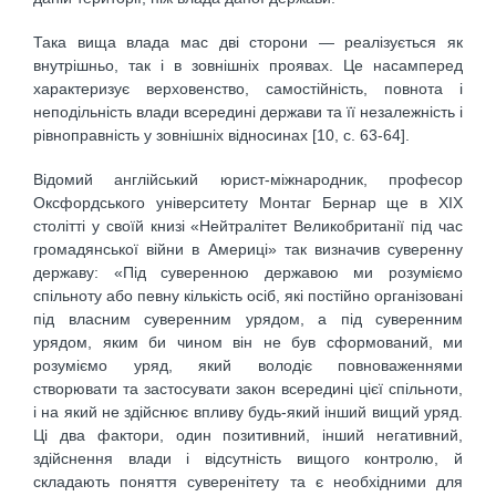
Така вища влада мас дві сторони — реалізується як
внутрішньо, так і в зовнішніх проявах. Це насамперед
характеризує верховенство, самостійність, повнота і
неподільність влади всередині держави та її незалежність і
рівноправність у зовнішніх відносинах [10, c. 63-64].
Відомий англійський юрист-міжнародник, професор
Оксфордського університету Монтаг Бернар ще в XIX
столітті у своїй книзі «Нейтралітет Великобританії під час
громадянської війни в Америці» так визначив суверенну
державу: «Під суверенною державою ми розуміємо
спільноту або певну кількість осіб, які постійно організовані
під власним суверенним урядом, а під суверенним
урядом, яким би чином він не був сформований, ми
розуміємо уряд, який володіє повноваженнями
створювати та застосувати закон всередині цієї спільноти,
і на який не здійснює впливу будь-який інший вищий уряд.
Ці два фактори, один позитивний, інший негативний,
здійснення влади і відсутність вищого контролю, й
складають поняття суверенітету та є необхідними для