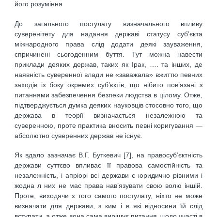
його розуміння
До загального постулату визначального впливу
суверенітету для надання державі статусу суб’єкта
міжнародного права слід додати деякі зауваження,
спричинені сьогоденним буття. Тут можна навести
приклади деяких держав, таких як Ірак, …. та інших, де
наявність суверенної влади не «заважала» вжиттю певних
заходів із боку окремих суб’єктів, що нібито пов’язані з
питаннями забезпечення безпеки людства в цілому. Отже,
підтверджується думка деяких науковців стосовно того, що
держава в теорії визначається незалежною та
суверенною, проте практика вносить певні коригування —
абсолютно суверенних держав не існує.
Як вдало зазначає В.Г. Буткевич [7], на правосуб’єктність
держави суттєво впливає її правова самостійність та
незалежність, і апріорі всі держави є юридично рівними і
жодна л них не мас права нав’язувати свою волю іншій.
Проте, виходячи з того самого постулату, ніхто не може
визначати для держави, з ким і в які відносини їй слід
вступати, а отже вона сама вирішує питання щодо участі в