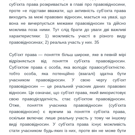
суб’єкта права розкривається в главі про правовідносини,
проте »е підстави вважати, що активність суб’єкта права
виходить за межі правових відносин, мається на увазі, що
вона не вичерпується межами правовідносин та дійсно
можлива поза ними. Тут слід брати до уваги дві важливі
характеристики: 1) можливість участі в різного виду
правовідносинах; 2) реальна участь у них. 35
Суб’єкт права — поняття більш широке, яке в певній мірі
відрізняється від поняття суб’єкта правовідносин.
Суб’єктом права є особа, яка володіє правосуб’єктністю.
тобто особа, яка потенційно (взагалі) здатна бути
учасником правовідносин. У свою чергу суб’єкт
правовідносин — це реальний учасник даних правових
відносин. Це означає, що суб’єкт права, який використовує
свою праводієздатність, стає суб’єктом правовідносин.
Отже, поняття учасника правовідносин (суб’єкта
правовідносин) є вужчим за поняття суб’єкта права,
оскільки включає лише реальну участь у тому чи іншому
виді правовідносин. У суб’єкта права існує можливість
стати учасником будь-яких із них, проте він не може бути