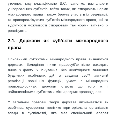
уточнює таку класифікацію B.C. Іваненко, визначаючи
універсальних суб’єктів, тобто таких, які створюють норми
міжнародного права і також беруть участь в їх реалізації,
та правореалізуючих суб’єктів міжнародного права, які за
відсутності можливості створювати такі норми активно їх
реалізують.
2.1. Держави як суб’єкти міжнародного
права
Основними суб’єктами міжнародного права визнаються
держави. Володіння ними правосуб’єктністю виходить
лише з факту їх існування, без необхідності вчинення
будь-яких особливих дій. а завдяки своїй активній
реалізації зовнішніх функцій, участі в міжнародних
правовідносинах держави стають до того ж і
найактивнішими суб’єктами міжнародних правовідносин.
У загальній правовій теорії держава визначається як
особлива суверенна політико-територіальна організація
влади в суспільстві, яка має спеціальний апарат