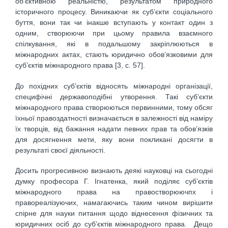
об’єктивною реальністю, результатом природного
історичного процесу. Виникаючи як суб’єкти соціального
буття, вони так чи інакше вступають у контакт один з
одним, створюючи при цьому правила взаємного
спілкування, які в подальшому закріплюються в
міжнародних актах, стають юридично обов’язковими для
суб’єктів міжнародного права [3, c. 57].
До похідних суб’єктів відносять міжнародні організації,
специфічні державоподібні утворення. Такі суб’єкти
міжнародного права створюються первинними, тому обсяг
їхньої правоздатності визначається в залежності від наміру
їх творців, від бажання надати певних прав та обов’язків
для досягнення мети, яку вони покликані досягти в
результаті своєї діяльності.
Досить прогресивною визнають деякі науковці на сьогодні
думку професора Г. Ігнатенка, який поділяє суб’єктів
міжнародного права на правостворюючпх і
правореалізуючих, намагаючись таким чином вирішити
спірне для науки питання щодо віднесення фізичних та
юридичних осіб до суб’єктів міжнародного права. Дещо