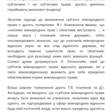
суб’єктами і не суб’єктами права, досить критично
сприймають визначені тенденції.
Загалом підходи до визначення суб’єкта міжнародного
права є досить полярними. Ф.І. Кожевников вважає, що
«носіями міжнародних прав і обов’язків виступають … в
першу чергу і головним чином держави», тобто
опосередковано зазначає, що до учасників міжнародних
відносин перш за все слід відносити держави, які
володіють певною сукупністю прав та обов’язків,
необхідних для реалізації ними своїх зовнішніх функцій.
Схожої думки дотримується Л. Оппенгейм, який до
суб’єктів міжнародного права відносить держави, які у
своїх взаємовідносинах визнають для себе юридично
обов’язковими норми міжнародного права.
Більш широке тлумачення дають Г.В. Ігнатенко та Д.І.
Фельдман, які вказують, що «суб’єкти міжнародного права
можуть бути визначені як утворення, незалежні один від
одного, не підпорядковані у сфері міжнародних відносин
будь-якій політичній владі, котрі мають юридичну здатність