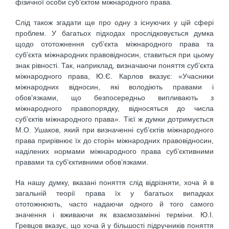
фізичної особи суб’єктом міжнародного права.
Слід також згадати ще про одну з існуючих у цій сфері
проблем. У багатьох підходах прослідковується думка
щодо ототожнення суб’єкта міжнародного права та
суб’єкта міжнародних правовідносин, ставиться при цьому
знак рівності. Так, наприклад, визначаючи поняття суб’єкта
міжнародного права, Ю.Є. Карлов вказує: «Учасники
міжнародних відносин, які володіють правами і
обов’язками, що безпосередньо випливають з
міжнародного правопорядку, відносяться до числа
суб’єктів міжнародного права». Тієї ж думки дотримується
М.О. Ушаков, який при визначенні суб’єктів міжнародного
права прирівнює їх до сторін міжнародних правовідносин,
наділених нормами міжнародного права суб’єктивними
правами та суб’єктивними обов’язками.
На нашу думку, вказані поняття слід відрізняти, хоча й в
загальній теорії права їх у багатьох випадках
ототожнюють, часто надаючи одного й того самого
значення і вживаючи як взаємозамінні терміни. Ю.І.
Гревцов вказує, що хоча й у більшості підручників поняття