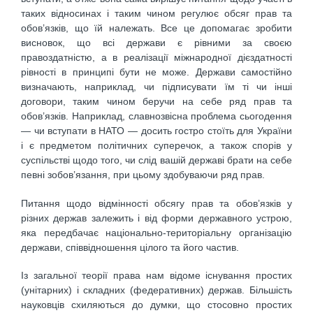
таких відносинах і таким чином регулює обсяг прав та
обов’язків, що їй належать. Все це допомагає зробити
висновок, що всі держави є рівними за своєю
правоздатністю, а в реалізації міжнародної дієздатності
рівності в принципі бути не може. Держави самостійно
визначають, наприклад, чи підписувати їм ті чи інші
договори, таким чином беручи на себе ряд прав та
обов’язків. Наприклад, славнозвісна проблема сьогодення
— чи вступати в НАТО — досить гостро стоїть для України
і є предметом політичних суперечок, а також спорів у
суспільстві щодо того, чи слід вашій державі брати на себе
певні зобов’язання, при цьому здобуваючи ряд прав.
Питання щодо відмінності обсягу прав та обов’язків у
різних держав залежить і від форми державного устрою,
яка передбачає національно-територіальну організацію
держави, співвідношення цілого та його частив.
Із загальної теорії права нам відоме існування простих
(унітарних) і складних (федеративних) держав. Більшість
науковців схиляються до думки, що стосовно простих