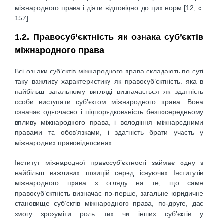
міжнародного права і діяти відповідно до цих норм [12, c.
157].
1.2. Правосуб’єктність як ознака суб’єктів
міжнародного права
Всі ознаки суб’єктів міжнародного права складають по суті
таку важливу характеристику як правосуб’єктність. яка в
найбільш загальному вигляді визначається як здатність
особи виступати суб’єктом міжнародного права. Вона
означає одночасно і підпорядкованість безпосередньому
впливу міжнародного права, і володіння міжнародними
правами та обов’язками, і здатність брати участь у
міжнародних правовідносинах.
Інститут міжнародної правосуб’єктності займає одну з
найбільш важливих позицій серед існуючих Інститутів
міжнародного права з огляду на те, що саме
правосуб’єктність визначає по-перше, загальне юридичне
становище суб’єктів міжнародного права, по-друге, дає
змогу зрозуміти роль тих чи інших суб’єктів у