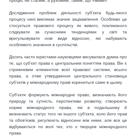
процес не сталим, а рухомим, таким, що «живе».
Дослідження проблем діяльності суб’єкта будь-якого
процесу нині викликає значне зацікавлення. Особливо це
стосується правового процесу як живого, покликаного
слідкувати за сучасними тенденціями у світі та
врегульовувати нові види відносин, які набувають
особливого значення в суспільстві.
Досить часто юристами-науковцями висувалася думка про
те, що суб’єкт права є центральним поняттям права. Він є
стрижневим елементом всієї правової системи, всього
права, а отже утвердження центрального становища
суб’єктів у міжнародному праві корениться саме в цьому.
Суб’єкти формують міжнародне право, визначають його
природу та сутність, перспективи розвитку, створюють
норми міжнародного права, які в подальшому й
визначають статус того чи іншого суб’єкта, коло його прав
та обов’язків, регулюють відносини між ними, але все це
відбуваються по волі тих, хто є творцем міжнародного
права.