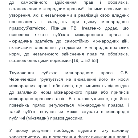
до самостійного здійснення прав і обов’язків,
встановлених міжнародним правом*. Іншими словами, це
утворення, які є незалежними в реалізації своїх владних
повноважень і володіють при цьому міжнародною
правосуб’єктністю. Пізніше Г.В. Ігнатенко додає, що
основною якістю суб’єкта міжнародного права є
«юридична здатність до самостійних міжнародних дій,
включаючи створення узгоджених міжнародно-правових
норм, до незалежного здійснення прав та обов’язків,
встановлених цими нормами».[19, c. 52-53]
Тлумачення суб’єкта міжнародного права С.В.
Черниченком ґрунтується на визначенні його як носія
міжнародних прав І обов’язків, що виникають відповідно
до загальних норм міжнародного права або приписів
міжнародно-правових актів. Він також уточнює, що його
поведінка прямо регулюється міжнародним правом, і
такий суб’єкт вступає чи може вступати в міжнародні
публічні (міжвладні) правовідносини.
У цьому розумінні необхідно відмітити таку важливу
характеристику, як підкреслення факту виникнення прав і