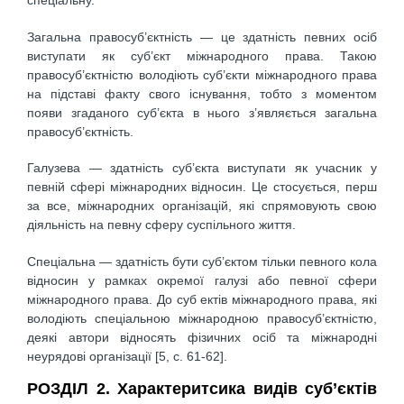
спеціальну.
Загальна правосуб’єктність — це здатність певних осіб
виступати як суб’єкт міжнародного права. Такою
правосуб’єктністю володіють суб’єкти міжнародного права
на підставі факту свого існування, тобто з моментом
появи згаданого суб’єкта в нього з’являється загальна
правосуб’єктність.
Галузева — здатність суб’єкта виступати як учасник у
певній сфері міжнародних відносин. Це стосується, перш
за все, міжнародних організацій, які спрямовують свою
діяльність на певну сферу суспільного життя.
Спеціальна — здатність бути суб’єктом тільки певного кола
відносин у рамках окремої галузі або певної сфери
міжнародного права. До суб ектів міжнародного права, які
володіють спеціальною міжнародною правосуб’єктністю,
деякі автори відносять фізичних осіб та міжнародні
неурядові організації [5, c. 61-62].
РОЗДІЛ 2. Характеритсика видів суб’єктів