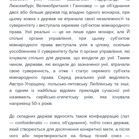
Люксембург, Великобританія і Ганновер — це об’єднання
двох або більше держав під владою одного монарха, при
цьому кожна з держав не втрачала своєї незалежності та
суверенітету і виступала окремим суб’єктом міжнародного
права. Унії реальні — це не лише один монарх, але Й
спільні органи управління, при цьому суб’єктом
міжнародного права виступала унія в цілому, оскільки
уособленням її суверенітету були ті органи управління, які
існували спільно для держав, що входили до унії. Таким
чином, держави, які входили до зазначеної унії, втрачали
свою суверенність, а отже і статус окремого суб’єкта
міжнародного права. Серед реальних уній виділяють
Австро-Угорщину, польсько-литовську Люблінську та інші,
а одним із найбільш відомих прикладів сучасної унії
називають сирійсько-єгипетську унію, яка існувала
наприкінці 50-х років.
До складних держав відносять також конфедерацію (лат.
— confoederatio — союз, об’єднання), тобто союз держав,
який створюється для досягнення конкретної мети, а після
чого або перетворюється на більш тісний союз —