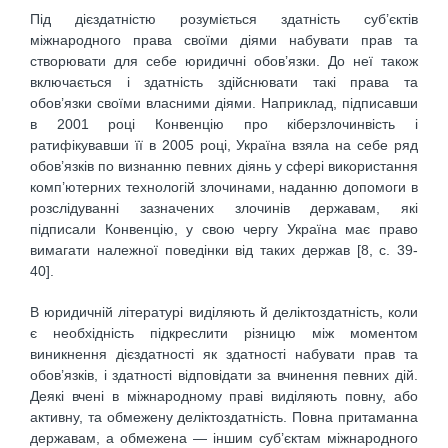
Під дієздатністю розуміється здатність суб’єктів
міжнародного права своїми діями набувати прав та
створювати для себе юридичні обов’язки. До неї також
включається і здатність здійснювати такі права та
обов’язки своїми власними діями. Наприклад, підписавши
в 2001 році Конвенцію про кіберзлочинвість і
ратифікувавши її в 2005 році, Україна взяла на себе ряд
обов’язків по визнанню певних діянь у сфері використання
комп’ютерних технологій злочинами, наданню допомоги в
розслідуванні зазначених злочинів державам, які
підписали Конвенцію, у свою чергу Україна має право
вимагати належної поведінки від таких держав [8, c. 39-
40].
В юридичній літературі виділяють й деліктоздатність, коли
є необхідність підкреслити різницю між моментом
виникнення дієздатності як здатності набувати прав та
обов’язків, і здатності відповідати за вчинення певних дій.
Деякі вчені в міжнародному праві виділяють повну, або
активну, та обмежену деліктоздатність. Повна притаманна
державам, а обмежена — іншим суб’єктам міжнародного