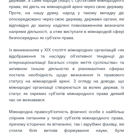
держави, а саме народи (нації) с суб’єктами міжнародного
права, які діють на міжнародній арені через свою державу.
Проте, на нашу думку, народ у такому випадку діє
опосередковано через свою державу, державні органи, які
відповідно до закону наділені повноваженням визначати
напрями діяльності, а отже виступати в міжнародній сфері
безпосередньо як суб’єкти права.
Із виникненням у XIX столітті міжнародних організацій «як
відображення та наслідку об’єктивної тенденції до
інтернаціоналізації багатьох сторін життя суспільства» та
активною їхньою діяльністю в різноманітних сферах
постала необхідність щодо визначення їх правового
статусу на міжнародній арені. З огляду на доводи, що
міжнародні організації створюються за волею держав, їх
статус як окремих суб’єктів міжнародного права деякий
час не визнавався.
Міжнародна правосуб’єктність фізичної особи є найбільш
спірним питанням у теорії суб’єктів міжнародного права,
причому історично як вітчизняні, так і зарубіжні фахівці, які
стояли біля витоків формування науки, були