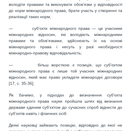
володіти правами та виконувати обов’язки у відповідності
до норм міжнародного права, брати участь у створенні та
реалізації таких норм;
— суб’єкти міжнародного права — це учасники
міжнародних відносин, які володіють міжнародними
правами та обов’язками, здійснюють їх на основі
міжнародного права і несуть у разі необхідності
міжнародно-правову відповідальність;
— більш жорсткою є позиція, що суб’єктом
міжнародного права є лише той учасник міжнародних
відносин, який має право укладати міжнародні договори
[17, c. 35-36].
Як бачимо, у підходах до визначення суб’єкта
міжнародного права науки пройшла шлях від визнання
держави єдиним суб’єктом до сучасних спроб віднести до
суб’єктів навіть і фізичних осіб.
Деякі науковці займають позицію, відповідно до якої не