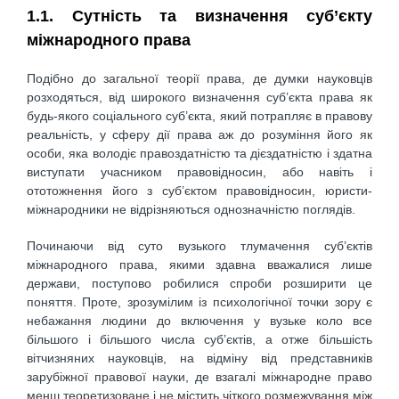
1.1. Сутність та визначення суб’єкту
міжнародного права
Подібно до загальної теорії права, де думки науковців
розходяться, від широкого визначення суб’єкта права як
будь-якого соціального суб’єкта, який потрапляє в правову
реальність, у сферу дії права аж до розуміння його як
особи, яка володіє правоздатністю та дієздатністю і здатна
виступати учасником правовідносин, або навіть і
ототожнення його з суб’єктом правовідносин, юристи-
міжнародники не відрізняються однозначністю поглядів.
Починаючи від суто вузького тлумачення суб’єктів
міжнародного права, якими здавна вважалися лише
держави, поступово робилися спроби розширити це
поняття. Проте, зрозумілим із психологічної точки зору є
небажання людини до включення у вузьке коло все
більшого і більшого числа суб’єктів, а отже більшість
вітчизняних науковців, на відміну від представників
зарубіжної правової науки, де взагалі міжнародне право
менш теоретизоване і не містить чіткого розмежування між