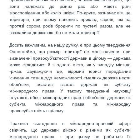
вони належать до різних рас або мають різні
віросповідання або колір шкіри. По-друге, зазначає вія. це
територія, при цьому наводить приклад євреїв, які на
протязі сорока років бродили по пустелі разом, але не
вважалися державою, бо не мали території.
Досить важливим, на нашу думку, є при цьому твердження
Оппенгейма, що розмір території не має значення при
визначенні правосуб’єктності держави в цілому — держава
може складатися й з одного міста, як у випадку міст-де
-ржав. Зауважуючи це, відомий юрист передбачив
існування тези щодо неможливості «малих» держав нести
обов’язки, властиві взагалі державі як суб’єкту
міжнародного права. У такому твердженні науковці
плутають обсяг міжнародних прав і обов’язків держави як
суб’єкта міжнародного права та міжнародну
правосуб’єктність в цілому.
Практика сьогодення в міжнародно-правовій сфері
свідчить, що держави дійсно є рівними як суб’єкти
міжнародного права, і при цьому не робиться їх