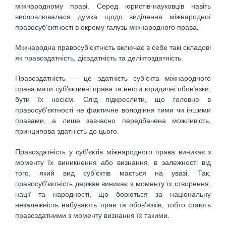
міжнародному праві. Серед юристів-науковців навіть
висловлювалася думка щодо виділення міжнародної
правосуб’єктності в окрему галузь міжнародного права.
Міжнародна правосуб’єктність включає в себе такі складові
як правоздатність, дієздатність та деліктоздатність.
Правоздатність — це здатність суб’єкта міжнародного
права мати суб’єктивні права та нести юридичні обов’язки,
бути їх носієм. Слід підкреслити, що головне в
правосуб’єктності не фактичне володіння тими чи іншими
правами, а лише завчасно передбачена можливість,
принципова здатність до цього.
Правоздатність у суб’єктів міжнародного права виникає з
моменту їх виникнення або визнання, в залежності від
того, який вид суб’єктів мається на увазі. Так,
правосуб’єктність держав виникає з моменту їх створення;
нації та народності, що борються за національну
незалежність набувають прав та обов’язків, тобто стають
правоздатними з моменту визнання їх такими.