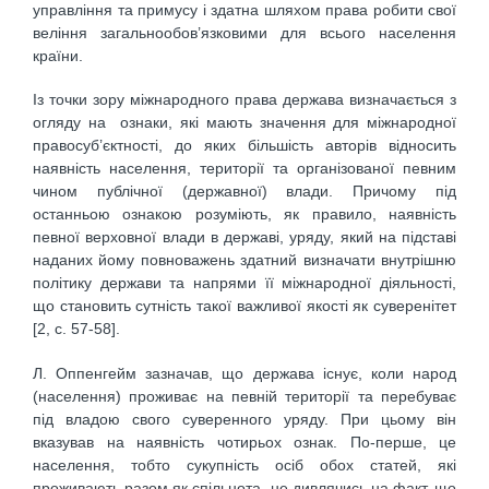
управління та примусу і здатна шляхом права робити свої
веління загальнообов’язковими для всього населення
країни.
Із точки зору міжнародного права держава визначається з
огляду на ознаки, які мають значення для міжнародної
правосуб’єктності, до яких більшість авторів відносить
наявність населення, території та організованої певним
чином публічної (державної) влади. Причому під
останньою ознакою розуміють, як правило, наявність
певної верховної влади в державі, уряду, який на підставі
наданих йому повноважень здатний визначати внутрішню
політику держави та напрями її міжнародної діяльності,
що становить сутність такої важливої якості як суверенітет
[2, c. 57-58].
Л. Оппенгейм зазначав, що держава існує, коли народ
(населення) проживає на певній території та перебуває
під владою свого суверенного уряду. При цьому він
вказував на наявність чотирьох ознак. По-перше, це
населення, тобто сукупність осіб обох статей, які
проживають разом як спільнота, не дивлячись на факт, що