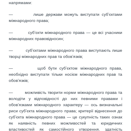
напрямами:
— лише держави можуть виступати суб’єктами
міжнародного права;
— суб’єкти міжнародного права — це всі учасники
міжнародних правовідносин;
— суб’єктами міжнародного права виступають лише
творці міжнародних прав та обов’язків;
— щоб бути суб’єктом міжнародного права,
необхідно виступати тільки носієм міжнародних прав та
обов’язків;
— можливість творити норми міжнародного права та
володіти у відповідності до них певними правами і
обов’язками міжнародного характеру — ось визначальні
риси суб’єкта міжнародного права; критерії віднесення до
суб’єкта міжнародного права — це сукупність таких ознак
як наявність певних можливостей та юридичних
властивостей як самостійного утворення, здатність