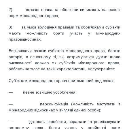
2) вказані права та обов’язки виникають на основі
норм міжнародного права;
3) за умов володіння правами та обов’язками суб’єкти
мають можливість брати участь у міжнародних
правовідносинах.
Визначаючи ознаки суб’єктів міжнародного права, багато
авторів, в основному ті, які дотримуються думки щодо
виключності держав як суб’єктів міжнародного права,
роблять наголос на такій характеристиці, як суверенітет.
Суб’єктам міжнародного права притаманний ряд ознак:
— певне зовнішнє уособлення;
— персоніфікація (можливість виступати в
міжнародних відносинах у вигляді єдиної особи);
— здатність виробляти, виражати та реалізовувати
автономну волю; брати участь у прийнятті норм