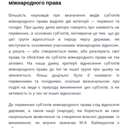
міжнародного права
Більшість науковців при визначенні видів суб’єктів
міжнародного права виділяє дві категорії — первинні та
похідні. При цьому деякі автори говорять про наявність не
первинних, а основних суб’єктів, мотивуючи це тим. що до
цієї групи відносяться в першу чергу держави, які
виступають основними учасниками міжнародних відносин,
а решта — або створюються ними, або реалізують свої
права та обов’язки як суб’єкти міжнародного права не так
активно. На нашу думку, критерії віднесення суб’єктів
міжнародного права до тієї чи іншої групи при цьому не
змінюються, більш доцільно було б називати їх
первинними та похідними, оскільки визначальною при
поділі на види є природа виникнення цих суб’єктів, а не
активність їх у тих чи інших відносинах.
До первинних суб’єктів міжнародного права слід відносити
держави, а також нації (народи), які борються за своє
національне визволення та створення власної держави. їх
виникнення, як влучно зазначає М.А. Баймуратов є