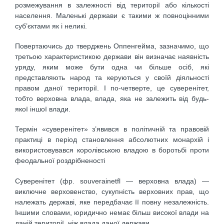
розмежування в залежності від території або кількості
населення. Маленькі держави є такими ж повноцінними
суб’єктами як і неликі.
Повертаючись до тверджень Оппенгейма, зазначимо, що
третьою характеристикою держави він визначає наявність
уряду, яким може бути одна чи більше осіб, які
представляють народ та керуються у своїй діяльності
правом даної території. І по-четверте, це суверенітет,
тобто верховна влада, влада, яка не залежить від будь-
якої іншої влади.
Термін «суверенітет» з’явився в політичній та правовій
практиці в період становлення абсолютних монархій і
використовувався королівською владою в боротьбі проти
феодальної роздрібненості
Суверенітет (фр. souverainetfl — верховна влада) —
виключне верховенство, сукупність верховних прав, що
належать державі, яке передбачає її повну незалежність.
Іншими словами, юридично немає більш високої влади на
даній території, ніж влада даної держави.