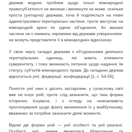
держав жодних проблем щодо їхньої міжнародної
правосуб’єктності не виникає і виникнути не може, оскільки
проста (унітарна) держава, хоча й поділяється на певні
адміністративно-територіальні частини, проте виступає на
міжнародній арені як єдине об’єднання, бо вказані
частини не є якимись окремими від держави утвореннями
не можуть представляти її в міжнародних відносинах.
У свою чергу складні держави є об’єднаннями декількох
територіальних одиниць, які мають елементи
суверенітету, і тому виникають питання щодо надання їм
статусу суб’єктів міжнародного права. До складних держав
відносяться унії, федерації, конфедерації [1, c. 54-55].
Поняття унії нині є досить застарілим, у сучасному світі
вже не існує уній, проте слід зазначити, що така форма
історично Існувала, і з огляду на неможливість
прогнозування щодо факту виникнення їх у майбутньому,
вважаємо за потрібне зазначити деякі моменти.
Відомі дві форми уній — унії особисті та унії реальні.
Особисті унії, якими вважалися Нідерланди та