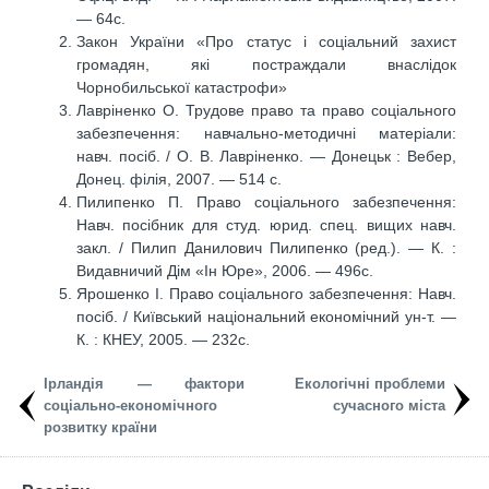
— 64с.
Закон України «Про статус і соціальний захист
громадян, які постраждали внаслідок
Чорнобильської катастрофи»
Лавріненко О. Трудове право та право соціального
забезпечення: навчально-методичні матеріали:
навч. посіб. / О. В. Лавріненко. — Донецьк : Вебер,
Донец. філія, 2007. — 514 с.
Пилипенко П. Право соціального забезпечення:
Навч. посібник для студ. юрид. спец. вищих навч.
закл. / Пилип Данилович Пилипенко (ред.). — К. :
Видавничий Дім «Ін Юре», 2006. — 496с.
Ярошенко І. Право соціального забезпечення: Навч.
посіб. / Київський національний економічний ун-т. —
К. : КНЕУ, 2005. — 232с.
Ірландія — фактори
Екологічні проблеми
соціально-економічного
сучасного міста
розвитку країни