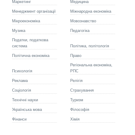
Маркетинг
Медицина
Менеджмент організації
Міжнародна економіка
Мікроекономіка
Мовознавство
Музика
Педагогіка
Податки, податкова
система
Політика, політологія
Політична економіка
Право
Регіональна економіка,
Психологія
РПС
Реклама
Релігія
Соціологія
Страхування
Технічні науки
Туризм
Українська мова
Філософія
Фінанси
Хімія