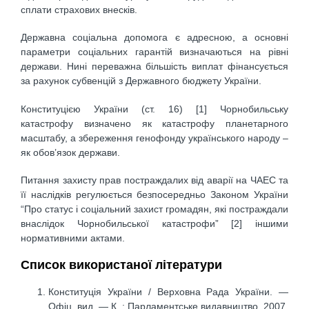
сплати страхових внесків.
Державна соціальна допомога є адресною, а основні
параметри соціальних гарантій визначаються на рівні
держави. Нині переважна більшість виплат фінансується
за рахунок субвенцій з Державного бюджету України.
Конституцією України (ст. 16) [1] Чорнобильську
катастрофу визначено як катастрофу планетарного
масштабу, а збереження генофонду українського народу –
як обов’язок держави.
Питання захисту прав постраждалих від аварії на ЧАЕС та
її наслідків регулюється безпосередньо Законом України
“Про статус і соціальний захист громадян, які постраждали
внаслідок Чорнобильської катастрофи” [2] іншими
нормативними актами.
Список використаної літератури
Конституція України / Верховна Рада України. —
Офіц. вид. — К. : Парламентське видавництво, 2007.