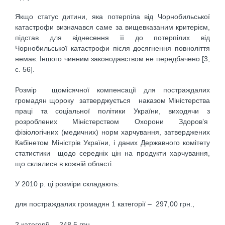
Якщо статус дитини, яка потерпіла від Чорнобильської
катастрофи визначався саме за вищевказаним критерієм,
підстав для віднесення її до потерпілих від
Чорнобильської катастрофи після досягнення повноліття
немає. Іншого чинним законодавством не передбачено [3,
c. 56].
Розмір щомісячної компенсації для постраждалих
громадян щороку затверджується наказом Міністерства
праці та соціальної політики України, виходячи з
розроблених Міністерством Охорони Здоров’я
фізіологічних (медичних) норм харчування, затверджених
Кабінетом Міністрів України, і даних Державного комітету
статистики щодо середніх цін на продукти харчування,
що склалися в кожній області.
У 2010 р. ці розміри складають:
для постраждалих громадян 1 категорії – 297,00 грн.,
2 категорії – 248,5 грн.