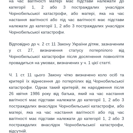
на час вагітності матері має підстави належати до
категорії 1, 2 або 3 постраждалих унаслідок
Чорнобильської катастрофи, або матері, яка на час
настання вагітності або під час вагітності має підстави
належати до категорії 1, 2 або 3 постраждалих унаслідок
Чорнобильської катастрофи.
Відповідно до ч. 2 ст. 11 Закону України дітям, зазначеним
у ст. 27, визначення статусу потерпілого від
Чорнобильської катастрофи після досягнення повноліття
провадиться на умовах, визначених у ч. 1 цієї статті.
Ч. 1 ст. 11 цього Закону чітко визначено коло осіб та
критерії їх віднесення до потерпілих від Чорнобильської
катастрофи. Однак такий критерій, як народження після
26 квітня 1986 року від батька, який на час настання
вагітності має підстави належати до категорії 1, 2 або 3
постраждалих внаслідок Чорнобильської катастрофи, або
матері, яка на час настання вагітності або під час
вагітності має підстави належати до категорії 1, 2 або 3
постраждалих внаслідок Чорнобильської катастрофи,
відсутній.