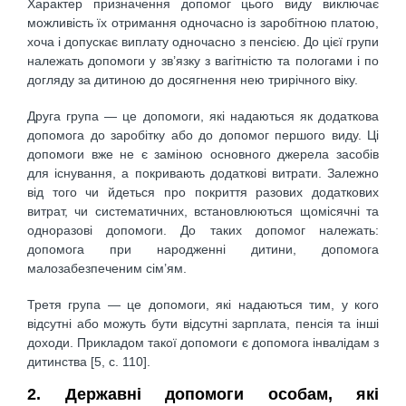
Характер призначення допомог цього виду виключає
можливість їх отримання одночасно із заробітною платою,
хоча і допускає виплату одночасно з пенсією. До цієї групи
належать допомоги у зв’язку з вагітністю та пологами і по
догляду за дитиною до досягнення нею трирічного віку.
Друга група — це допомоги, які надаються як додаткова
допомога до заробітку або до допомог першого виду. Ці
допомоги вже не є заміною основного джерела засобів
для існування, а покривають додаткові витрати. Залежно
від того чи йдеться про покриття разових додаткових
витрат, чи систематичних, встановлюються щомісячні та
одноразові допомоги. До таких допомог належать:
допомога при народженні дитини, допомога
малозабезпеченим сім’ям.
Третя група — це допомоги, які надаються тим, у кого
відсутні або можуть бути відсутні зарплата, пенсія та інші
доходи. Прикладом такої допомоги є допомога інвалідам з
дитинства [5, c. 110].
2. Державні допомоги особам, які