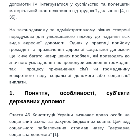
допомогти їм інтегруватися у суспільство та полегшити
матеріальний стан незалежно від трудової діяльності [4, c.
35].
На законодавчому та адміністративному рівнях створені
передумови для уніфікованого підходу до надання всіх
видів адресної допомоги. Однак у практиці прийому
громадян та призначення адресної соціальної допомоги
ще існує багато невирішених проблем, які призводять до
значного ускладнення як процедури звернення громадян,
так і процесу призначення сім’ї чи громадянину
конкретного виду соціальної допомоги або соціальної
виплати.
1. Поняття, особливості, суб’єкти
державних допомог
Стаття 46 Конституції України визначає право особи на
соціальний захист за рахунок бюджетних коштів. Цей вид
соціального забезпечення отримав назву “державна
соціальна допомога” [1].