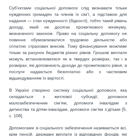
Суб’єктами соціальної допомоги слід визнавати тільки
нужденних громадян та членів їх сім’ї, а підставою для
надання — стан нужденності (бідності), тобто такий рівень
доходу, який не досягає прожиткового мінімуму,
визначеного законом. Право на соціальну допомогу не
повинне обумовлюватися трудовою діяльністю або
сплатою страхових внесків. Тому фінансування можливе
тільки за рахунок бюджетів різних рівнів. Грошові виплати
можуть встановлюватися як в твердих розмірах, так і в
розмірах, які доповнюють доходи до прожиткового рівня, а
послуги надаються безоплатно або з частковим
відшкодуванням їх вартості.
В Україні створено систему соціальної допомоги, яка
складається з житлової субсидії, допомоги
малозабезпеченим сім’ям, допомоги інвалідам з
дитинства та дітям-інвалідам, допомоги сім’ям з дітьми [5,
c. 108].
Допомогами зі соціального забезпечення називаються всі,
крім пенсій, державні виплати із відповідних фондів, які