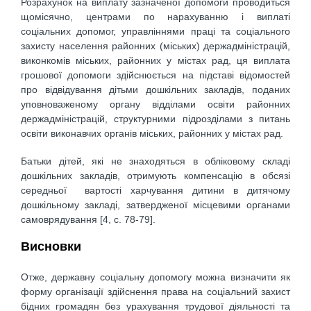
Розрахунок на виплату зазначеної допомоги проводиться
щомісячно, центрами по нарахуванню і виплаті
соціальних допомог, управліннями праці та соціального
захисту населення районних (міських) держадміністрацій,
виконкомів міських, районних у містах рад, ця виплата
грошової допомоги здійснюється на підставі відомостей
про відвідування дітьми дошкільних закладів, поданих
уповноваженому органу відділами освіти районних
держадміністрацій, структурними підрозділами з питань
освіти виконавчих органів міських, районних у містах рад.
Батьки дітей, які не знаходяться в обліковому складі
дошкільних закладів, отримують компенсацію в обсязі
середньої вартості харчування дитини в дитячому
дошкільному закладі, затвердженої місцевими органами
самоврядування [4, c. 78-79].
Висновки
Отже, державну соціальну допомогу можна визначити як
форму організації здійснення права на соціальний захист
бідних громадян без урахування трудової діяльності та