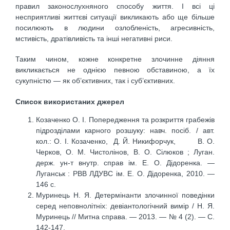
правил законослухняного способу життя. І всі ці
несприятливі життєві ситуації викликають або ще більше
посилюють в людини озлобленість, агресивність,
мстивість, дратівливість та інші негативні риси.
Таким чином, кожне конкретне злочинне діяння
викликається не однією певною обставиною, а їх
сукупністю — як об’єктивних, так і суб’єктивних.
Список використаних джерел
Козаченко О. І. Попередження та розкриття грабежів
підрозділами карного розшуку: навч. посіб. / авт.
кол.: О. І. Козаченко, Д. Й. Никифорчук, В. О.
Черков, О. М. Чистолінов, В. О. Сілюков ; Луган.
держ. ун-т внутр. справ ім. Е. О. Дідоренка. —
Луганськ : РВВ ЛДУВС ім. Е. О. Дідоренка, 2010. —
146 с.
Муринець Н. Я. Детермінанти злочинної поведінки
серед неповнолітніх: девіантологічний вимір / Н. Я.
Муринець // Митна справа. — 2013. — № 4 (2). — С.
142-147.