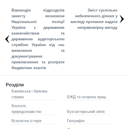
Взаємодія підрозділів
Зміст суспільно
захисту економіки
небезпечного діяння у
Національної поліції
вигляді прохання надати
України з державним
неправомірну вигоду
казначейством та
державною аудиторською
службою України під час
виявлення та
документування
привласнення та розтрати
бюджетних коштів
Розділи
Банківська і біржова
справа
БЖД та охорона праці
Біологія,
природознавство
Бухгалтерський облік
Всесвітня історія
Географія