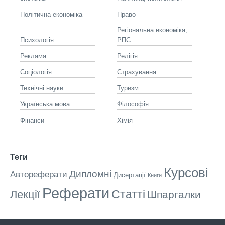
Політична економіка
Право
Регіональна економіка,
Психологія
РПС
Реклама
Релігія
Соціологія
Страхування
Технічні науки
Туризм
Українська мова
Філософія
Фінанси
Хімія
Теги
Курсові
Дипломні
Автореферати
Дисертації
Книги
Реферати
Статті
Лекції
Шпаргалки