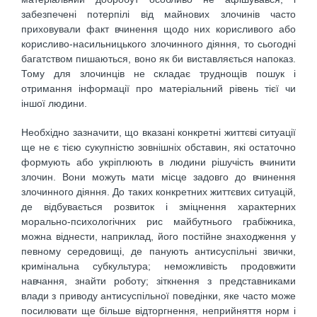
забезпечені потерпілі від майнових злочинів часто
приховували факт вчинення щодо них корисливого або
корисливо-насильницького злочинного діяння, то сьогодні
багатством пишаються, воно як би виставляється напоказ.
Тому для злочинців не складає труднощів пошук і
отримання інформації про матеріальний рівень тієї чи
іншої людини.
Необхідно зазначити, що вказані конкретні життєві ситуації
ще не є тією сукупністю зовнішніх обставин, які остаточно
формують або укріплюють в людини рішучість вчинити
злочин. Вони можуть мати місце задовго до вчинення
злочинного діяння. До таких конкретних життєвих ситуацій,
де відбувається розвиток і зміцнення характерних
морально-психологічних рис майбутнього грабіжника,
можна віднести, наприклад, його постійне знаходження у
певному середовищі, де панують антисуспільні звички,
кримінальна субкультура; неможливість продовжити
навчання, знайти роботу; зіткнення з представниками
влади з приводу антисуспільної поведінки, яке часто може
посилювати ще більше відторгнення, неприйняття норм і