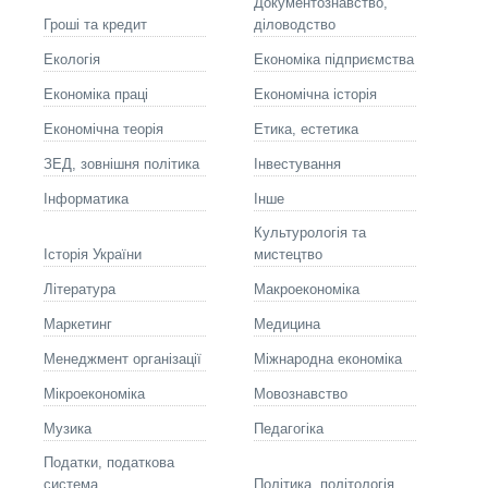
Документознавство,
Гроші та кредит
діловодство
Екологія
Економіка підприємства
Економіка праці
Економічна історія
Економічна теорія
Етика, естетика
ЗЕД, зовнішня політика
Інвестування
Інформатика
Інше
Культурологія та
Історія України
мистецтво
Літературa
Макроекономіка
Маркетинг
Медицина
Менеджмент організації
Міжнародна економіка
Мікроекономіка
Мовознавство
Музика
Педагогіка
Податки, податкова
система
Політика, політологія