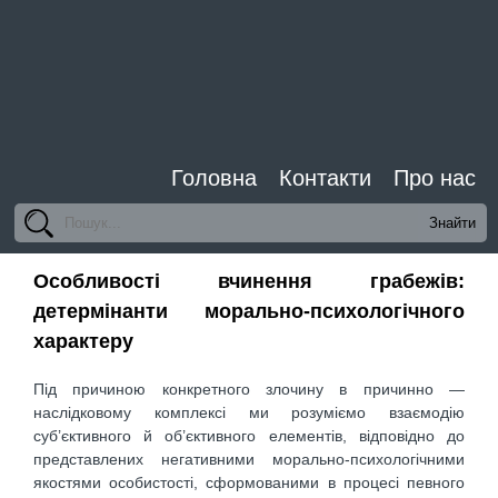
Головна
Контакти
Про нас
Особливості вчинення грабежів:
детермінанти морально-психологічного
характеру
Під причиною конкретного злочину в причинно —
наслідковому комплексі ми розуміємо взаємодію
суб’єктивного й об’єктивного елементів, відповідно до
представлених негативними морально-психологічними
якостями особистості, сформованими в процесі певного