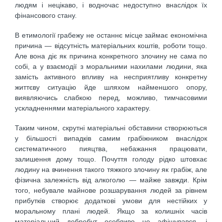
людям і нецікаво, і водночас недоступно внаслідок їх
фінансового стану.
В етимології грабежу не останнє місце займає економічна
причина — відсутність матеріальних коштів, роботи тощо.
Але вона діє як причина конкретного злочину не сама по
собі, а у взаємодії з моральними нахилами людини, яка
замість активного впливу на несприятливу конкретну
життєву ситуацію йде шляхом найменшого опору,
виявляючись слабкою перед, можливо, тимчасовими
ускладненнями матеріального характеру.
Таким чином, скрутні матеріальні обставини створюються
у більшості випадків самим грабіжником внаслідок
систематичного пияцтва, небажання працювати,
залишення дому тощо. Почуття голоду рідко штовхає
людину на вчинення такого тяжкого злочину як грабіж, але
фізична залежність від алкоголю — майже завжди. Крім
того, небувале майнове розшарування людей за рівнем
прибутків створює додаткові умови для нестійких у
моральному плані людей. Якщо за колишніх часів
матеріальний добробут особливо не афішувався, і