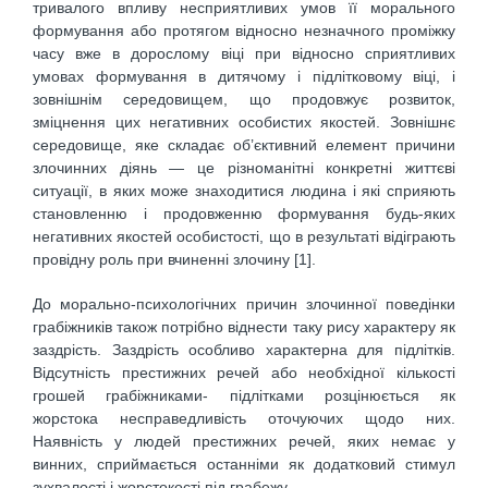
тривалого впливу несприятливих умов її морального
формування або протягом відносно незначного проміжку
часу вже в дорослому віці при відносно сприятливих
умовах формування в дитячому і підлітковому віці, і
зовнішнім середовищем, що продовжує розвиток,
зміцнення цих негативних особистих якостей. Зовнішнє
середовище, яке складає об’єктивний елемент причини
злочинних діянь — це різноманітні конкретні життєві
ситуації, в яких може знаходитися людина і які сприяють
становленню і продовженню формування будь-яких
негативних якостей особистості, що в результаті відіграють
провідну роль при вчиненні злочину [1].
До морально-психологічних причин злочинної поведінки
грабіжників також потрібно віднести таку рису характеру як
заздрість. Заздрість особливо характерна для підлітків.
Відсутність престижних речей або необхідної кількості
грошей грабіжниками- підлітками розцінюється як
жорстока несправедливість оточуючих щодо них.
Наявність у людей престижних речей, яких немає у
винних, сприймається останніми як додатковий стимул
зухвалості і жорстокості під грабежу.