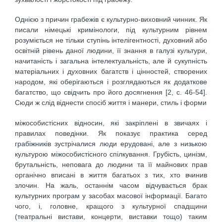
Однією з причин грабежів є культурно-виховний чинник. Як
писали німецькі кримінологи, під культурним рівнем
розуміється не тільки ступінь інтелігентності, духовний або
освітній рівень даної людини, її знання в галузі культури,
начитаність і загальна інтелектуальність, але й сукупність
матеріальних і духовних багатств і цінностей, створених
народом, які оберігаються і розглядаються як додаткове
багатство, що свідчить про його досягнення [2, с. 46-54].
Сюди ж слід віднести спосіб життя і манери, стиль і форми
міжособистісних відносин, які закріплені в звичаях і
правилах поведінки. Як показує практика серед
грабіжників зустрічалися люди ерудовані, але з низькою
культурою міжособистісного спілкування. Грубість, цинізм,
брутальність, неповага до людини та її майнових прав
органічно вписані в життя багатьох з тих, хто вчинив
злочин. На жаль, останнім часом відчувається брак
культурних програм у засобах масової інформації. Багато
чого, і, головне, кращого з культурної спадщини
(театральні вистави, концерти, виставки тощо) таким