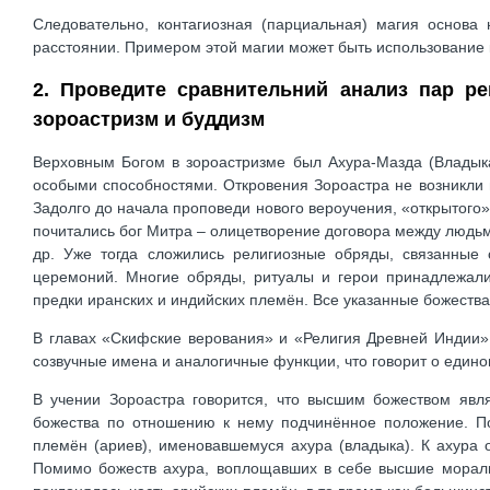
Следовательно, контагиозная (парциальная) магия основа
расстоянии. Примером этой магии может быть использование кро
2. Проведите сравнительний анализ пар р
зороастризм и буддизм
Верховным Богом в зороастризме был Ахура-Мазда (Владыка
особыми способностями. Откровения Зороастра не возникли н
Задолго до начала проповеди нового вероучения, «открытого
почитались бог Митра – олицетворение договора между людьми
др. Уже тогда сложились религиозные обряды, связанные
церемоний. Многие обряды, ритуалы и герои принадлежали
предки иранских и индийских племён. Все указанные божеств
В главах «Скифские верования» и «Религия Древней Индии»
созвучные имена и аналогичные функции, что говорит о едином
В учении Зороастра говорится, что высшим божеством явля
божества по отношению к нему подчинённое положение. По
племён (ариев), именовавшемуся ахура (владыка). К ахура
Помимо божеств ахура, воплощавших в себе высшие мораль