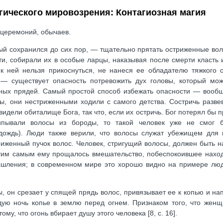
гического мировозрения: Контагиозная магия
 церемоний, обычаев.
ый сохранился до сих пор, — тщательно прятать остриженные вол
ти, собирали их в особые ларцы, наказывая после смерти класть 
 к ней нельзя прикоснуться, не нанеся ее обладателю тяжкого о
— существует опасность потревожить дух головы, который мож
ных прядей. Самый простой способ избежать опасности — вообщ
сы, они нестриженными ходили с самого детства. Состричь разве
 видели обиталище Бога, так что, если их остричь. Бог потерял бы 
ипывали волосы из бороды, то такой человек уже не смог 
дождь). Люди также верили, что волосы служат убежищем для 
иженный пучок волос. Человек, стригущий волосы, должен быть н
Этим самым ему прощалось вмешательство, побеспокоившее нахо
ышления; в современном мире это хорошо видно на примере люд
ы, он срезает у спящей прядь волос, привязывает ее к копью и на
ждую ночь копье в землю перед огнем. Признаком того, что жен
у, что огонь вбирает душу этого человека [8, c. 16].