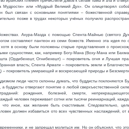
во иранских племён причислили дэвов к силам тьмы и зла и отверга
ка Мудрости» или «Мудрый Великий Дух». Он олицетворял собо
 он был связан с основными понятиями – божественной справе
тельно позже в трудах некоторых учёных получило распростран
ожествах. Ахура-Мазда с помощью Спента-Майнью (святого Дух
Богом составляют пантеон из семи божеств. Именно эта идея по 
, хотя в основу были положены старые представления о происхо
ыми сущностями, как, например Богу-Мана (Воху-Мана или Бахма
шта (Ордибехешт, Огнибехешт) – покровитель огня и Лучшая пра
бранная власть; Спента Армати – покровитель земли и Благочести
д) – покровитель умирающей и воскресающей природы и Безсмерти
ддизмом люди часто склонны думать, что буддисты поклоняются Б
, а буддисты отвергают понятие о любой сверхъестественной сил
траданий: рождения, болезней, смерти, непрекращающег
 каждый человек переживает сотни или тысячи реинкарнаций, кажда
 что иное, как желание быть счастливым. Следовательно, цел
ловек должен избавиться ото всех чувственных наслаждений, от в
овременники, и не запрещал молиться им. Но он объяснял, что это