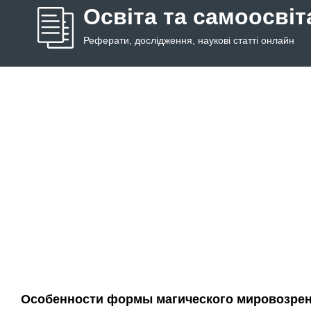
Освіта та самоосвіт
Реферати, дослідження, наукові статті онлайн
Особенности формы магического мировозрени