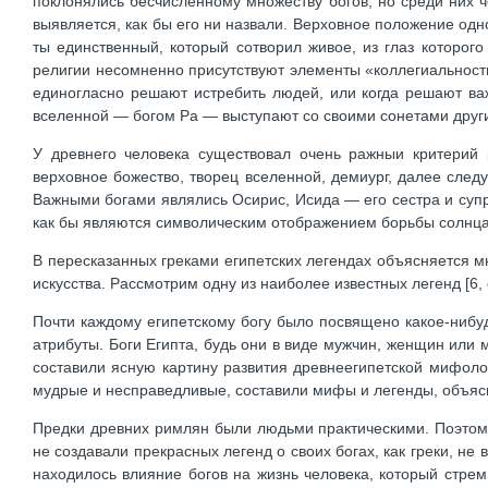
поклонялись бесчисленному множеству богов, но среди них 
выявляется, как бы его ни назвали. Верховное положение одн
ты единственный, который сотворил живое, из глаз которого
религии несомненно присутствуют элементы «коллегиальности
единогласно решают истребить людей, или когда решают ва
вселенной — богом Ра — выступают со своими сонетами други
У древнего человека существовал очень ражныи критерий 
верховное божество, творец вселенной, демиург, далее следу
Важными богами являлись Осирис, Исида — его сестра и супр
как бы являются символическим отображением борьбы солнца 
В пересказанных греками египетских легендах объясняется м
искусства. Рассмотрим одну из наиболее известных легенд [6, c
Почти каждому египетскому богу было посвящено какое-ниб
атрибуты. Боги Египта, будь они в виде мужчин, женщин или 
составили ясную картину развития древнеегипетской мифолог
мудрые и несправедливые, составили мифы и легенды, объя
Предки древних римлян были людьми практическими. Поэтому 
не создавали прекрасных легенд о своих богах, как греки, не
находилось влияние богов на жизнь человека, который стре