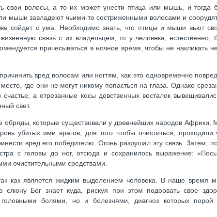
ь свои волосы, а то их может унести птица или мышь, и тогда 
если мыши завладеют чьими-то состриженными волосами и соорудят
аже сойдет с ума. Необходимо знать, что птицы и мыши вьют сво
жизненную связь с их владельцем, то у человека, естественно, 
омендуется причесываться в ночное время, чтобы не накликать н
причинить вред волосам или ногтям, как это одновременно повред
место, где они не могут никому попасться на глаза. Однако среза
счастье, а отрезанные косы девственных весталок вывешивалис
ный свет.
 обряды, которые существовали у древнейших народов Африки, М
ровь убитых ими врагов, для того чтобы очиститься, проходили 
инести вред его победителю. Огонь разрушал эту связь. Затем, по
тра с головы до ног, отсюда и сохранилось выражение: «Посы
ными очистительными средствами.
так как является жидким выделением человека. В наше время м
 слюну Бог знает куда, рискуя при этом подорвать свое здор
 головными болями, но и болезнями, диагноз которых порой