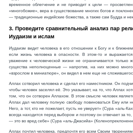
временное облегчение и не приводит к цели — просветлен
«многобожие», вера в существование многих богов и поклонен
— традиционные индийские божества, а также сам Будда и неко
3. Проведите сравнительный анализ пар рел
Иудаизм и ислам
Иудаизм видит человека в его отношении к Богу и к ближне
если жизнь человека в опасности. В этом-то и выражаетс
уважение к человеческой жизни не ограничивается только ж
существа неполноценные — напротив, на них можно многое
«взрослом в миниатюре», он видел в нем еще не сложившегося,
Аллах сотворил человека и сделал его наместником. Он подч
чтобы человек заселял её. Это указывает, на то, что Аллах х
том, что он сотворен Аллахом. В этом смысле человек являет
Аллах дал человеку полную свободу повиноваться Ему или не п
Него, а тот, кто не пожелает, пусть не уверует» (Сура «аль-
всегда находится перед выбором и поэтому он отвечает за то,
— это во вред себе» (Сура «аль-Джасийа» (Коленопреклоненны
Аллах почтил человека, предпочтя его всем Своим творениям