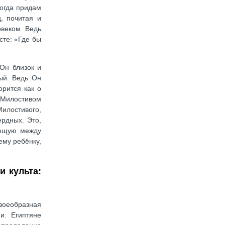
Когда придам
, почитая и
овеком. Ведь
сте: «Где бы
Он близок и
ый. Ведь Он
рится как о
о Милостивом
илостивого,
рдных. Это,
ующую между
ему ребёнку,
и культа:
своеобразная
и. Египтяне