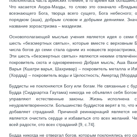
поклонялась часть арийских племён, в то время как большинст
Что касается Ахура-Мазды, то слово это означало «Влады
всезнающего Бога, творца всего сущего, Бога небесного;
порядком (аша), добрым словом и добрыми деяниями. Значи
название зороастризма – маздеизм.
Основополагающей мыслью учения является идея о семи б
шесть «безсмертных святых», которые вместе с верховным 
числа богов до семи стала одним из новшеств зороастризма
Эти шесть «безсмертных святых» являются некими отвлечённ
покровитель скота и одновременно Добрая мысль; Аша Вахи
Варья (Кшатри варья, Шахривар) – покровитель металла и Из
(Хордад) – покровитель воды и Целостность; Амертад (Морда
Буддисты не поклоняются Богу или богам. Не связанные с бу
Будда (Сиддхартха Гаутама) никогда не объявлял себя Богом
управляют естественные законы. Жизнь исполнена с
неудовлетворенности. Большинство буддистов верят в то, что
добавляет страданий. Причиной реинкарнаций является не
является очистить сердце и избавиться ото всех желаний. Че
всей радости, ото всех страданий [9, c.74].
Будда никогда не отвергал богов, которым поклонялись его с