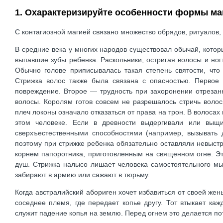
1. Охарактеризируйте особенности формы ма
С контагиозной магией связано множество обрядов, ритуалов,
В средние века у многих народов существовал обычай, котор
выпавшие зубы ребенка. Раскольники, остригая волосы и ног
Обычно голове приписывалась такая степень святости, что
Стрижка волос также была связана с опасностью. Первое 
повреждение. Второе — трудность при захоронении отрезан
волосы. Королям готов совсем не разрешалось стричь воло
плеч локоны означало отказаться от права на трон. В волосах
этом человеке. Если в древности выдергивали или выщ
сверхъестественными способностями (например, вызывать 
поэтому при стрижке ребенка обязательно оставляли невыстр
корнем папоротника, приготовленным на священном огне. 
душ. Стрижка налысо лишает человека самостоятельного м
забирают в армию или сажают в тюрьму.
Когда австралийский абориген хочет избавиться от своей жен
соседнее племя, где передает копье другу. Тот втыкает ка
служит падение копья на землю. Перед огнем это делается потом