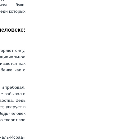
изм — букв.
реди которых
человеке:
теряют силу,
нципиальное
риваются как
бенке как о
 и требовал,
не забывал о
абства. Ведь
т, уверует в
Ведь человек
о творит зло
 «аль-Исраа»