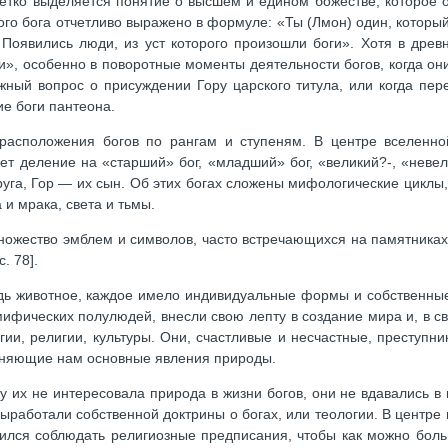
четко выделяется понятие о высшем и едином божестве, которое
ого бога отчетливо выражено в формуле: «Ты (Лмон) один, который
 Появились люди, из уст которого произошли боги». Хотя в древ
», особенно в поворотные моменты деятельности богов, когда он
жный вопрос о присуждении Гору царского титула, или когда пер
е боги пантеона.
расположения богов по рангам и ступеням. В центре вселенно
ет деление на «старший» бог, «младший» бог, «великий?-, «невели
уга, Гор — их сын. Об этих богах сложены мифологические циклы
и мрака, света и тьмы.
ножество эмблем и символов, часто встречающихся на памятниках
. 78].
удь животное, каждое имело индивидуальные формы и собственны
мифических полулюдей, внесли свою лепту в создание мира и, в с
ии, религии, культуры. Они, счастливые и несчастные, преступни
сняющие нам основные явления природы.
их не интересовала природа в жизни богов, они не вдавались в 
 выработали собственной доктрины о богах, или теологии. В центре
мился соблюдать религиозные предписания, чтобы как можно бол