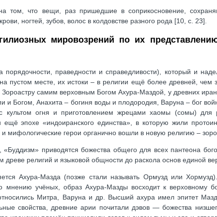
 на том, что вещи, раз пришедшие в соприкосновение, сохраня
ви, ногтей, зубов, волос в колдовстве разного рода [10, c. 23].
егилиозных мировозрений по их представлению
 порядочности, праведности и справедливости), который и наде
а пустом месте, их истоки – в религии ещё более древней, чем 
» Зороастру самим верховным Богом Ахура-Маздой, у древних ира
 и Богом, Анахита – богиня воды и плодородия, Варуна – бог вой
 с культом огня и приготовлением жрецами хаомы (сомы) для 
 ещё эпохе «индоиранского единства», в которую жили протои
а и мифологические герои органично вошли в новую религию – зоро
, «Буддизм» приводятся божества общего для всех пантеона бог
 древе религий и языковой общности до раскола основ единой веры
ется Ахура-Мазда (позже стали называть Ормузд или Хормузд).
 мнению учёных, образ Ахура-Мазды восходит к верховному бо
 относились Митра, Варуна и др. Высший ахура имел эпитет Мазд
ные свойства, древние арии почитали дэвов — божества низшег