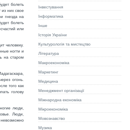
будет болеть
Інвестування
 из них свое
Інформатика
и гнезда на
будет болеть
Інше
есчастий или
Історія України
Культурологія та мистецтво
ит человеку.
нные ногти и
Літературa
ь на старом
Макроекономіка
Маркетинг
адагаскара,
через огонь.
Медицина
сле того как
Менеджмент організації
пать голову
Міжнародна економіка
ногие люди,
Мікроекономіка
овье. Люди,
Мовознавство
 невозможно
Музика