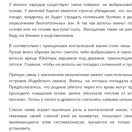
У многих народов существует такое поверье: не выбрасыват
голова. У жителей Карпат имеется строгое убеждение, что, 
гнездо, владелец их будет страдать головными болями и д
пересечении биопатогенных зон. А так как волосы имеют по
голова или на голове выступит сыпь. Женщинам также не рек
беду на близких и родственников.
В соответствии с принципами контагиозной магии стоит лишь 
Лучше всего обрезки волос сжигать либо выбрасывать в такое 
волосы жреца Юпитера зарывали под деревом, приносящим 
лотосе. Главное, чтобы на волосы не попадал солнечный и лун
Прямую связь с магическим мышлением имеют очистительные
островов Индийского океана. Воины, на которых попадала к
Предполагалось, что родные убитого через его кровь могут пр
проходило очищение огнем, воина обсыпали пеплом от кос
пеплом». Огонь и пепел в древности считались самыми силь
Слюна также играет огромную роль в контагиозной магии, 
смачивая своей слюной клей на конвертах, посылают свою
занимающиеся этим систематически, мучаются не только
установить.