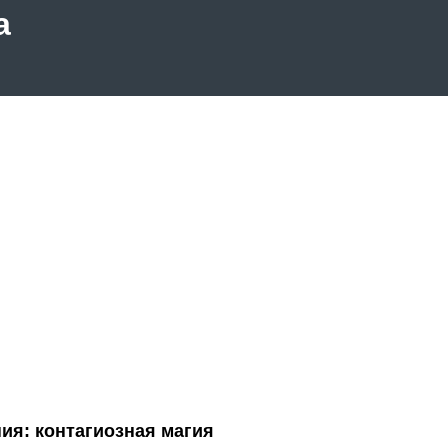
а
я: контагиозная магия