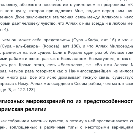
м человеку, абсолютно несовместим с унижением и презрением. «
в него душу, которая принадлежит Мне, падите перед ним ниц
твенном Духе заключается эта тесная связь между Аллахом и чел
торый даёт человеку чувство, что Аллах с ним всегда и в любом ме
т 4).
, чем он может себе представить» (Сура «Каф», аят 16) и что «
 (Сура «аль-Бакара» (Корова), аят 186), и что Аллах Милосердн
траняется на всё сущее. Если в Коране один раз об Аллахе гово
ими рабами и шесть раз как о Всевластном, Всемогущем, то как 
ть раз. Кроме этого, есть «Басмалла», т.е. «Во имя Аллаха М
раз, четыре раза говорится как о Наимилосерднейшем из милосе
тся много раз. Всё это ясно доказывает тесную связь, существ
 призыв к Нему. Аллах милосерднее к Своим рабам, чем мать к сво
е [5, c. 122-123].
игиозных мировозрений по их предстособенност
еримская религии
, как собранием местных культов, а потому в ней прослеживается 
дей, воплощенных в различные типы с некоторыми вариациям