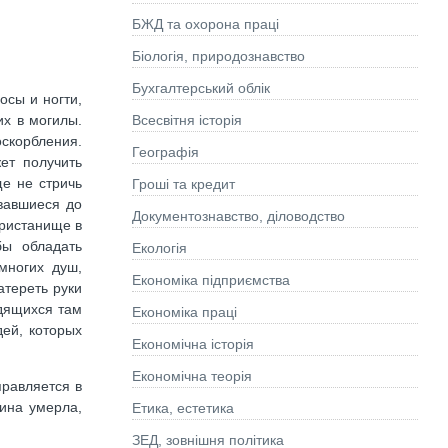
БЖД та охорона праці
Біологія, природознавство
Бухгалтерський облік
осы и ногти,
их в могилы.
Всесвітня історія
скорбления.
Географія
ет получить
е не стричь
Гроші та кредит
вавшиеся до
Документознавство, діловодство
пристанище в
бы обладать
Екологія
многих душ,
Економіка підприємства
атереть руки
дящихся там
Економіка праці
ей, которых
Економічна історія
Економічна теорія
правляется в
щина умерла,
Етика, естетика
ЗЕД, зовнішня політика