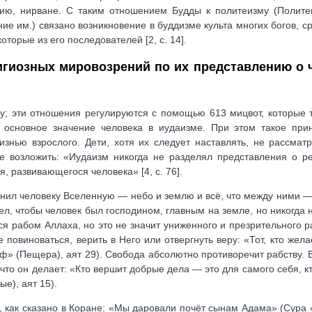
ию, нирване. С таким отношением Будды к политеизму (Полите
ие им.) связано возникновение в буддизме культа многих богов, с
торые из его последователей [2, c. 14].
игиозных мировозрений по их представлению о 
му; эти отношения регулируются с помощью 613 мицвот, которые 
я основное значение человека в иудаизме. При этом такое при
изнью взрослого. Дети, хотя их следует наставлять, не рассмат
 возложить: «Иудаизм никогда не разделял представления о ре
 развивающегося человека» [4, c. 76].
инил человеку Вселенную — небо и землю и всё, что между ними —
отел, чтобы человек был господином, главным на земле, но никогда 
ся рабом Аллаха, но это не значит униженного и презрительного р
овиноваться, верить в Него или отвергнуть веру: «Тот, кто желае
Кахф» (Пещера), аят 29). Свобода абсолютно противоречит рабству. 
 что он делает: «Кто вершит добрые дела — это для самого себя, кт
е), аят 15).
, как сказано в Коране: «Мы даровали почёт сынам Адама» (Сура