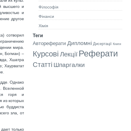
ли их культ.
й высшего и
Філософія
дливостью и
Фінанси
ение другое
Хімія
а) сотворил
Теги
ограничению
Дипломні
Автореферати
Дисертації
Книги
ждении мира.
Реферати
Курсові
Лекції
н, Богман) –
вда, Хшатра
Статті
Шпаргалки
е; Хаурватат
е.
удде. Однако
е. Вселенной
ося горя и
я из которых
ью буддиста
сего зла, от
 дает только