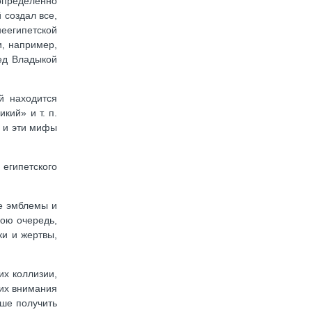
 определенно
 создал все,
неегипетской
и, например,
ед Владыкой
й находится
кий» и т. п.
, и эти мифы
 египетского
е эмблемы и
вою очередь,
ки и жертвы,
их коллизии,
 их внимания
ьше получить