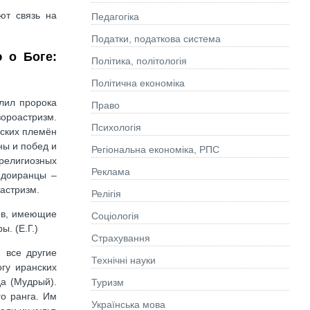
ют связь на
Педагогіка
Податки, податкова система
 о Боге:
Політика, політологія
Політична економіка
лил пророка
Право
зороастризм.
Психологія
нских племён
ны и побед и
Регіональна економіка, РПС
религиозных
Реклама
ндоиранцы –
астризм.
Релігія
ов, имеющие
Соціологія
. (Е.Г.)
Страхування
 все другие
Технічні науки
гу иранских
а (Мудрый).
Туризм
о ранга. Им
Українська мова