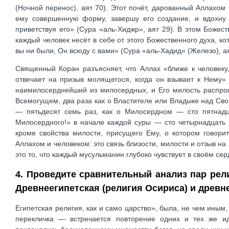
(Ночной перенос), аят 70). Этот почёт, дарованный Аллахо
ему совершенную форму, завершу его создание, и вдохну 
приветствуя его» (Сура «аль-Хиджр», аят 29). В этом Божес
каждый человек несёт в себе от этого Божественного духа, ко
вы ни были, Он всюду с вами» (Сура «аль-Хадид» (Железо), ая
Священный Коран разъясняет, что Аллах «ближе к человеку
отвечает на призыв молящегося, когда он взывает к Нему»
наимилосерднейший из милосердных, и Его милость распрос
Всемогущем, два раза как о Властителе или Владыке над Сво
— пятьдесят семь раз, как о Милосердном — сто пятнадца
Милосердного!» в начале каждой суры — сто четырнадцать 
кроме свойства милости, присущего Ему, о котором говори
Аллахом и человеком: это связь близости, милости и отзыв на
это то, что каждый мусульманин глубоко чувствует в своём сердц
4. Проведите сравнительный анализ пар рел
Древнеегипетская (религия Осириса) и древн
Египетская религия, как и само царство», была, не чем иным
перекличка — встречается повторение одних и тех же и