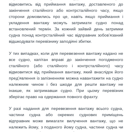
відмовитись від приймання вантажу, доставленого до
закінчення сталійного або контр­сталійного часу, якщо
сторони домовились про це, навіть якщо приймання і
укладення вантажу можуть затримати судно понад
встановлений термін. За кожний зайвий день затримки
судна понад контрсталійний час відправник зобов’язаний
відшкодувати перевізнику заподіяні збитки.
У тих випадках, коли для перевезення вантажу надано не
все судно, капітан вправі до закінчення погодженого
сталійного (або сталійного і контрсталійного) часу
відмовитися від приймання вантажу, який внаслідок його
пред’явлення із запізненням можна навантажити на судно
належним чином і без шкоди для решти вантажу не
інакше, як затримавши судно. При цьому перевізник
зберігає право на одержання повного фрахту.
У разі надання для перевезення вантажу всього судна,
частини судна або окремих суднових приміщень
відправник може вимагати вилучення вантажу, що не
належить йому, з поданого йому судна, частини судна чи