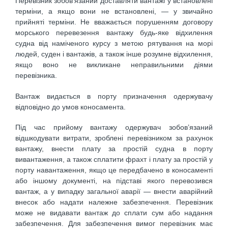
Перевізник зобов’язаний доставляти вантажі у встановлені
тер­міни, а якщо вони не встановлені, — у звичайно
прийняті терміни. Не вважається порушенням договору
морського перевезення вантажу будь-яке відхилення
судна від наміченого курсу з метою рятування на морі
людей, суден і вантажів, а також інше розумне відхилення,
якщо воно не викликане неправильними діями
перевізника.
Вантаж видається в порту призначення одержувачу
відповідно до умов коносамента.
Під час прийому вантажу одержувач зобов’язаний
відшкодувати витрати, зроблені перевізником за рахунок
вантажу, внести плату за простій судна в порту
вивантаження, а також сплатити фрахт і плату за простій у
порту навантаження, якщо це передбачено в коносаменті
або іншому документі, на підставі якого перевозився
вантаж, а у випадку загальної аварії — внести аварійний
внесок або надати належне забезпечення. Перевізник
може не видавати вантаж до сплати сум або надання
забезпечення. Для забезпечення вимог перевізник має