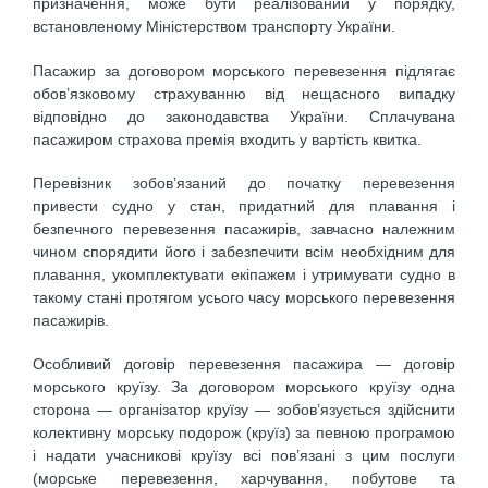
призначення, може бути реалізований у порядку,
встановленому Міністерством транспорту України.
Пасажир за договором морського перевезення підлягає
обов’яз­ковому страхуванню від нещасного випадку
відповідно до законодавства України. Сплачувана
пасажиром страхова премія входить у вартість квитка.
Перевізник зобов’язаний до початку перевезення
привести судно у стан, придатний для плавання і
безпечного перевезення пасажирів, завчасно належним
чином спорядити його і забезпечити всім необхідним для
плавання, укомплектувати екіпажем і утримувати судно в
такому стані протягом усього часу морського перевезення
пасажирів.
Особливий договір перевезення пасажира — договір
морського круїзу. За договором морського круїзу одна
сторона — організатор круїзу — зобов’язується здійснити
колективну морську подорож (круїз) за певною програмою
і надати учасникові круїзу всі пов’язані з цим послуги
(морське перевезення, харчування, побутове та