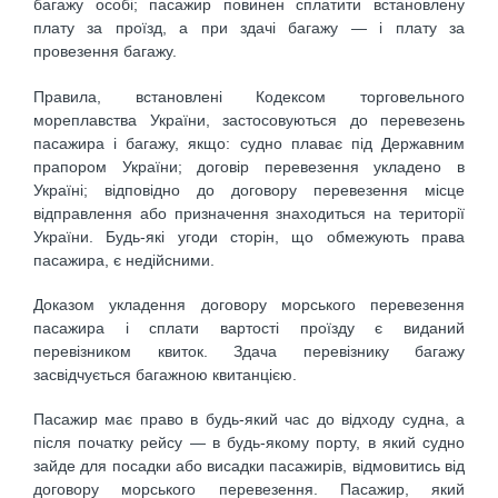
багажу особі; пасажир повинен сплатити встановлену
плату за проїзд, а при здачі багажу — і плату за
провезення багажу.
Правила, встановлені Кодексом торговельного
мореплавства України, застосовуються до перевезень
пасажира і багажу, якщо: судно плаває під Державним
прапором України; договір перевезення укладено в
Україні; відповідно до договору перевезення місце
відправлення або призначення знаходиться на території
України. Будь-які угоди сторін, що обмежують права
пасажира, є недійсними.
Доказом укладення договору морського перевезення
пасажира і сплати вартості проїзду є виданий
перевізником квиток. Здача перевізнику багажу
засвідчується багажною квитанцією.
Пасажир має право в будь-який час до відходу судна, а
після початку рейсу — в будь-якому порту, в який судно
зайде для посадки або висадки пасажирів, відмовитись від
договору морського перевезення. Пасажир, який