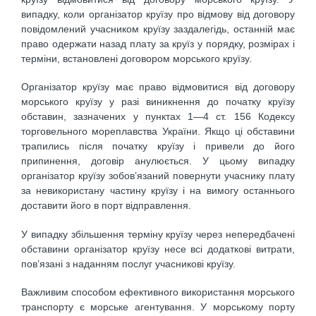
випадку, коли організатор круїзу про відмову від договору
повідомлений учасником круїзу заздалегідь, останній має
право одержати назад плату за круїз у порядку, розмірах і
терміни, встановлені договором морського круїзу.
Організатор круїзу має право відмовитися від договору
морського круїзу у разі виникнення до початку круїзу
обставин, зазначених у пунктах 1—4 ст. 156 Кодексу
торговельного мореплавства України. Якщо ці обставини
трапились після початку круїзу і привели до його
припинення, договір анулюється. У цьому випадку
організатор круїзу зобов’язаний повернути учаснику плату
за невикористану частину круїзу і на вимогу останнього
доставити його в порт відправлення.
У випадку збільшення терміну круїзу через непередбачені
обставини організатор круїзу несе всі додаткові витрати,
пов’язані з наданням послуг учасникові круїзу.
Важливим способом ефективного використання морського
транспорту є морське агентування. У морському порту