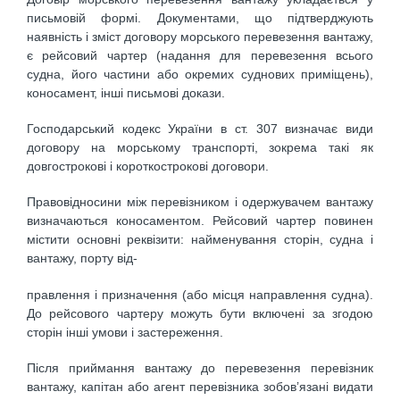
письмовій формі. Документами, що підтверджують
наявність і зміст договору морського перевезення вантажу,
є рейсовий чартер (надання для перевезення всього
судна, його частини або окремих суднових приміщень),
коносамент, інші письмові докази.
Господарський кодекс України в ст. 307 визначає види
договору на морському транспорті, зокрема такі як
довгострокові і короткострокові договори.
Правовідносини між перевізником і одержувачем вантажу
визначаються коносаментом. Рейсовий чартер повинен
містити основні реквізити: найменування сторін, судна і
вантажу, порту від-
правлення і призначення (або місця направлення судна).
До рейсового чартеру можуть бути включені за згодою
сторін інші умови і застереження.
Після приймання вантажу до перевезення перевізник
вантажу, капітан або агент перевізника зобов’язані видати