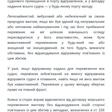
суднового приміщення в порту відправлення, а у випадку
надання всього судна — у будь-якому порту заходу.
Легкозаймистий, вибуховий або небезпечний за своєю
природою вантаж, якщо він був зданий під неправильним
або неповним найменуванням і під час його приймання
перевізник не міг шляхом зовнішнього огляду
пересвідчитися у його властивостях, може бути
вивантажений перевізником у будь-який час або
знищений чи знешкоджений, як того будуть вимагати
обставини, без відшкодування відправнику пов’язаних із
цим збитків.
У разі, якщо відправнику надано для перевезення все
судно, перевізник зобов’язаний на вимогу відправника
відправити судно в плавання, навіть якщо не весь вантаж
був навантажений. Перевізник у цьому випадку зберігає
право на повний фрахт.
Кожна із сторін вправі відмовитися від договору морського
перевезення вантажу без відшкодування іншій стороні
пов’яза­них із цим збитків у випадках, визначених в ст. 156