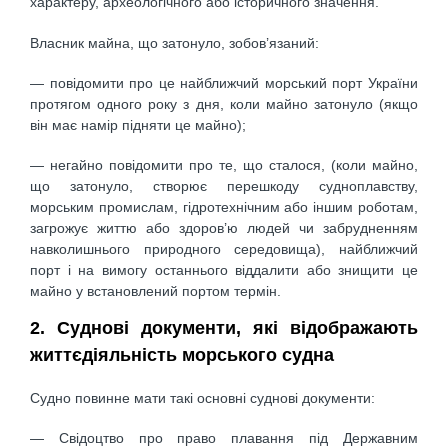
характеру, археологічного або історичного значення.
Власник майна, що затонуло, зобов’язаний:
— повідомити про це найближчий морський порт України
протягом одного року з дня, коли майно затонуло (якщо
він має намір підняти це майно);
— негайно повідомити про те, що сталося, (коли майно,
що затонуло, створює перешкоду судноплавству,
морським промислам, гідротехнічним або іншим роботам,
загрожує життю або здоров’ю людей чи забрудненням
навколишнього природного середовища), найближчий
порт і на вимогу останнього віддалити або знищити це
майно у встановлений портом термін.
2. Суднові документи, які відображають
життєдіяльність морського судна
Судно повинне мати такі основні суднові документи:
— Свідоцтво про право плавання під Державним