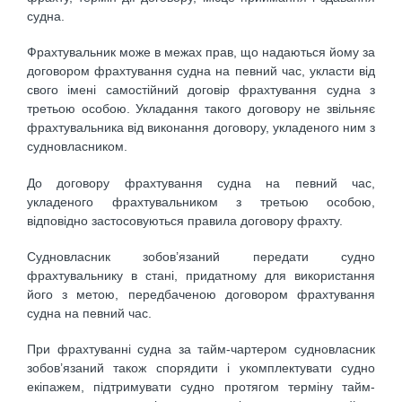
судна.
Фрахтувальник може в межах прав, що надаються йому за
договором фрахтування судна на певний час, укласти від
свого імені самостійний договір фрахтування судна з
третьою особою. Укладання такого договору не звільняє
фрахтувальника від виконання договору, укладеного ним з
судновласником.
До договору фрахтування судна на певний час,
укладеного фрахтувальником з третьою особою,
відповідно застосовуються правила договору фрахту.
Судновласник зобов’язаний передати судно
фрахтувальнику в стані, придатному для використання
його з метою, передбаченою договором фрахтування
судна на певний час.
При фрахтуванні судна за тайм-чартером судновласник
зобов’язаний також спорядити і укомплектувати судно
екіпажем, підтримувати судно протягом терміну тайм-