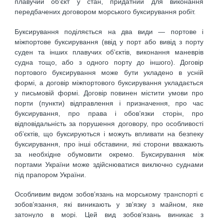
плавучий об’єкт у стан, придатний для виконання
передбачених договором морського буксирування робіт.
Буксирування поділяється на два види — портове і
міжпортове буксирування (ввід у порт або вивід з порту
суден та інших плавучих об’єктів, виконання маневрів
судна тощо, або з одного порту до іншого). Договір
портового буксирування може бути укладено в усній
формі, а договір міжпортового буксирування укладається
у письмовій формі. Договір повинен містити умови про
порти (пункти) відправлення і призначення, про час
буксирування, про права і обов’язки сторін, про
відповідальність за порушення договору, про особливості
об’єктів, що буксируються і можуть впливати на безпеку
буксирування, про інші обставини, які сторони вважають
за необхідне обумовити окремо. Буксирування між
портами України може здійснюватися виключно суднами
під прапором України.
Особливим видом зобов’язань на морському транспорті є
зобов’язання, які виникають у зв’язку з майном, яке
затонуло в морі. Цей вид зобов’язань виникає з