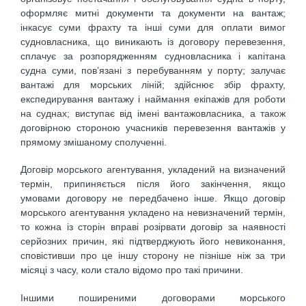
оформляє митні документи та документи на вантаж;
інкасує суми фрахту та інші суми для оплати вимог
судновласника, що виникають із договору перевезення,
сплачує за розпорядженням судновласника і капітана
судна суми, пов’язані з перебуванням у порту; залучає
вантажі для морських ліній; здійснює збір фрахту,
експедирування вантажу і наймання екіпажів для роботи
на суднах; виступає від імені вантажовласника, а також
договірною стороною учасників перевезення вантажів у
прямому змішаному сполученні.
Договір морського агентування, укладений на визначений
термін, припиняється після його закінчення, якщо
умовами договору не передбачено інше. Якщо договір
морського агентування укладено на невизначений термін,
то кожна із сторін вправі розірвати договір за наявності
серйозних причин, які підтверджують його невиконання,
сповістивши про це іншу сторону не пізніше ніж за три
місяці з часу, коли стало відомо про такі причини.
Іншими поширеними договорами морського