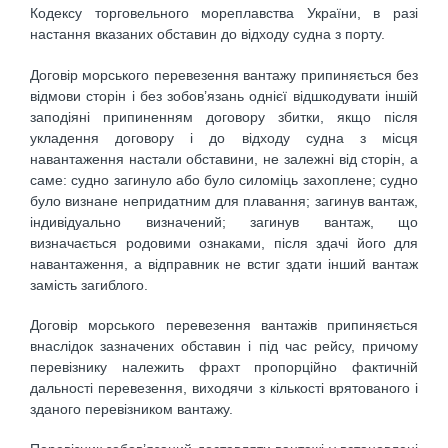
Кодексу торговельного мореплавства України, в разі
настання вказаних обс­тавин до відходу судна з порту.
Договір морського перевезення вантажу припиняється без
відмови сторін і без зобов’язань однієї відшкодувати іншій
заподіяні припиненням договору збитки, якщо після
укладення договору і до відходу судна з місця
навантаження настали обставини, не залежні від сторін, а
саме: судно загинуло або було силоміць захоплене; судно
було визнане непридатним для плавання; загинув вантаж,
індивідуально визначений; загинув вантаж, що
визначається родовими ознаками, після здачі його для
навантаження, а відправник не встиг здати інший вантаж
замість загиблого.
Договір морського перевезення вантажів припиняється
внаслідок зазначених обставин і під час рейсу, причому
перевізнику належить фрахт пропорційно фактичній
дальності перевезення, виходячи з кількості врятованого і
зданого перевізником вантажу.