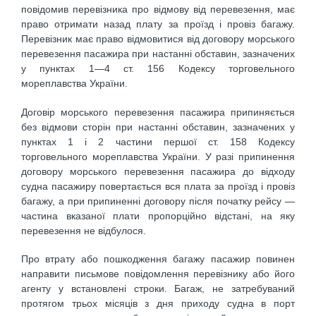
повідомив перевізника про відмову від перевезення, має
право отримати назад плату за проїзд і провіз багажу.
Перевізник має право відмовитися від договору морського
перевезення пасажира при настанні обставин, зазначених
у пунктах 1—4 ст. 156 Кодексу торговельного
мореплавства України.
Договір морського перевезення пасажира припиняється
без відмови сторін при настанні обставин, зазначених у
пунктах 1 і 2 частини першої ст. 158 Кодексу
торговельного мореплавства України. У разі припинення
договору морського перевезення пасажира до відходу
судна пасажиру повертається вся плата за проїзд і провіз
багажу, а при припиненні договору після початку рейсу —
частина вказаної плати пропорційно відстані, на яку
перевезення не відбулося.
Про втрату або пошкодження багажу пасажир повинен
направити письмове повідомлення перевізнику або його
агенту у встановлені строки. Багаж, не затребуваний
протягом трьох місяців з дня приходу судна в порт