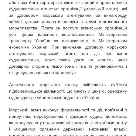
або поза його територією діють як постійні представники
судновласника агентські організації (морський агент), які
за договором морського агентування за винагороду
зобов’язуються надавати послуги в галузі торговельного
мореплавства. Плата за послуги агентських організацій
усіх форм власності встановлюється Міністерством
транспорту України за погодженням із Міністерством
економіки України. При виконанні договору морського
агентування морський агент, що діє від імені
судновласника, може також діяти на користь іншої
договірної сторони, якщо вона її на те уповноважила і
якщо судновласник не заперечує.
Агентування морського флоту здійснюють суб’єкти
підприємницької діяльності, що мають ліцензію, одержану
відповідно до чинного законодавства України.
Морський агент виконує формальності та дії, пов’язані з
прибуттям, перебуванням і відходом судна; допомагає
капітану судна у налагодженні контактів із службами порту
і місцевими органами державної виконавчої влади;
організовує постачання і обслуговування судна в порту,