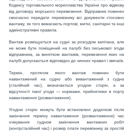
Кодексу торговельного мореплавства України про відмову
від договору морського перевезення. Відправник повинен
своєчасно передати перевізнику всі документи стосовно
вантажу, як того вимагають портові, митні, санітарні та інші
адміністратив­ні правила.
Вантаж розміщується на судні за розсудом капітана, але
не може бути поміщений на палубі без письмової згоди
відправника, за винятком вантажів, перевезення яких на
палубі допускається відповідно до чинних правил і звичаїв.
Термін, протягом якого вантаж повинен бути
навантажений на судно або вивантажений з судна
(сталійний час), визначається угодою сторін, а за
відсутності такої угоди — нормами, прийнятими в порту
навантаження (розвантаження).
Угодою сторін можуть бути встановлені додаткові після
закінчення терміну навантаження (розвантаження) час
очікування судном закінчення вантажних робіт
(контрсталійний час) і розмір плати перевізнику за простій