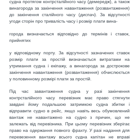
судна протягом контрсталійного часу (демередж), а також
винагорода за закінчення навантаження (розвантаження)
до закінчення сталійного часу (диспач). За відсутності
угоди сторін про тривалість часу і розмір плати вина-
города визначається відповідно до термінів і ставок,
прийнятих
у відповідному порту. За відсутності зазначених ставок
розмір плати за простій визначається витратами на
утримання судна і екіпажу, а винагорода за дострокове
закінчення навантаження (розвантаження) обчислюється
у половинному розмірі плати за простій.
Під час завантаження судна у разі закінчення
контрсталійного часу перевізник має право стягнути
завдані йому подальшою затримкою судна збитки і
відправити судно в рейс, якщо навіть весь обумовлений
вантаж не навантажено на судно з причин, що не
залежать від перевізника. При цьому перевізник зберігає
право на одержання повного фрахту. У разі надання для
перевезення вантажу всього судна капітан не вправі