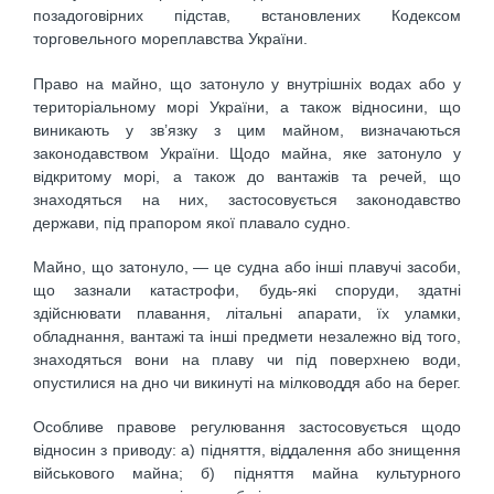
позадоговірних підстав, встановлених Кодексом
торговельного мореплавства України.
Право на майно, що затонуло у внутрішніх водах або у
територіальному морі України, а також відносини, що
виникають у зв’язку з цим майном, визначаються
законодавством України. Щодо майна, яке затонуло у
відкритому морі, а також до вантажів та речей, що
знаходяться на них, застосовується законодавство
держави, під прапором якої плавало судно.
Майно, що затонуло, — це судна або інші плавучі засоби,
що зазнали катастрофи, будь-які споруди, здатні
здійснювати плавання, літальні апарати, їх уламки,
обладнання, вантажі та інші предмети незалежно від того,
знаходяться вони на плаву чи під поверхнею води,
опустилися на дно чи викинуті на мілководдя або на берег.
Особливе правове регулювання застосовується щодо
відносин з приводу: а) підняття, віддалення або знищення
військового майна; б) підняття майна культурного