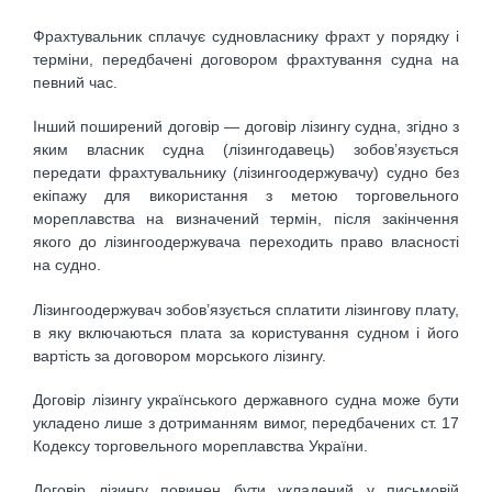
Фрахтувальник сплачує судновласнику фрахт у порядку і
терміни, передбачені договором фрахтування судна на
певний час.
Інший поширений договір — договір лізингу судна, згідно з
яким власник судна (лізингодавець) зобов’язується
передати фрахтувальнику (лізингоодержувачу) судно без
екіпажу для використання з метою торговельного
мореплавства на визначений термін, після закінчення
якого до лізингоодержувача переходить право власності
на судно.
Лізингоодержувач зобов’язується сплатити лізингову плату,
в яку включаються плата за користування судном і його
вартість за договором морського лізингу.
Договір лізингу українського державного судна може бути
укладено лише з дотриманням вимог, передбачених ст. 17
Кодексу торговельного мореплавства України.
Договір лізингу повинен бути укладений у письмовій