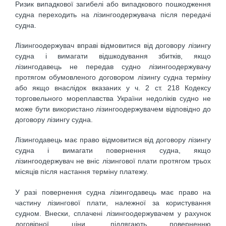
Ризик випадкової загибелі або випадкового пошкодження
судна переходить на лізингоодержувача після передачі
судна.
Лізингоодержувач вправі відмовитися від договору лізингу
судна і вимагати відшкодування збитків, якщо
лізингодавець не передав судно лізингоодержувачу
протягом обумовленого договором лізингу судна терміну
або якщо внаслідок вказаних у ч. 2 ст. 218 Кодексу
торговельного мореплавства України недоліків судно не
може бути використано лізингоодержувачем відповідно до
договору лізингу судна.
Лізингодавець має право відмовитися від договору лізингу
судна і вимагати повернення судна, якщо
лізингоодержувач не вніс лізингової плати протягом трьох
місяців після настання терміну платежу.
У разі повернення судна лізингодавець має право на
частину лізингової плати, належної за користування
судном. Внески, сплачені лізингоодержувачем у рахунок
договірної ціни, підлягають поверненню