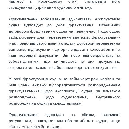
чартеру в морехідному стані, сплачувати його
страхування і утримання суднового екіпажу.
Фрахтувальник зобов’язаний здійснювати експлуатацію
судна відповідно до умов фрахтування, визначених
договором фрахтування судна на певний час. Якщо судно
зафрахтоване для перевезення вантажів, фрахтувальник
має право від свого імені укладати договори перевезення
вантажів, підписувати чартери, видавати коносаменти та
інші перевізні документи. Він несе відповідальність за
зобов’язаннями, що випливають із цих документів,
зокрема з коносаментів або інших перевізних документів.
У разі фрахтування судна за тайм-чартером капітан та
інші члени екіпажу підпорядковуються розпорядженням
фрахтувальника щодо експлуатації судна, за винятком
розпоряджень щодо судноводіння, внутрішнього
розпорядку на судні та складу екіпажу.
Фрахтувальник відповідає за збитки, викликані
рятуванням, пошкодженням або загибеллю судна, якщо
збитки сталися з його вини.