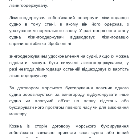
лізингоодержувачу.
Лізингоодержувач зобов’язаний повернути лізингодавцю
судно в тому стані, в якому він його одержав, з
урахуванням нормального зносу. У разі погіршення стану
судна лізингоодержувач відшкодовує лізингодавцю
спричинені збитки. Зроблені лі-
зингоодержувачем удосконалення на судні, якщо їх можна
відділити, можуть бути вилучені лізингоодержувачем, у
разі незгоди лізингодавця останній відшкодовує їх вартість
лізингоодержувачу.
За договором морського буксирування власник одного
судна зобов’язується за винагороду відбуксирувати інше
судно чи плавучий об’єкт на певну відстань або
буксирувати його протягом певного часу чи для виконання
маневру.
Кожна із сторін договору морського буксирування
зобов’язана завчасно привести своє судно або інший