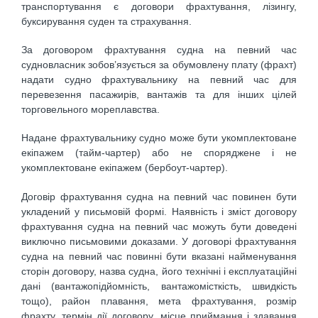
транспортування є договори фрахтування, лізингу,
буксирування суден та страхування.
За договором фрахтування судна на певний час
судновласник зобов’язується за обумовлену плату (фрахт)
надати судно фрахтувальнику на певний час для
перевезення пасажирів, вантажів та для інших цілей
торговельного мореплавства.
Надане фрахтувальнику судно може бути укомплектоване
екіпажем (тайм-чартер) або не споряджене і не
укомплектоване екіпажем (бербоут-чартер).
Договір фрахтування судна на певний час повинен бути
укладений у письмовій формі. Наявність і зміст договору
фрахтування судна на певний час можуть бути доведені
виключно письмовими доказами. У договорі фрахтування
судна на певний час повинні бути вказані найменування
сторін договору, назва судна, його технічні і експлуатаційні
дані (вантажопідйомність, вантажомісткість, швидкість
тощо), район плавання, мета фрахтування, розмір
фрахту, термін дії договору, місце приймання і здавання