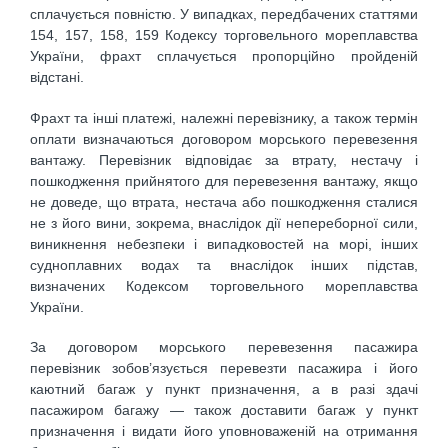
сплачується пов­ністю. У випадках, передбачених статтями
154, 157, 158, 159 Кодексу торговельного мореплавства
України, фрахт сплачується пропорційно пройденій
відстані.
Фрахт та інші платежі, належні перевізнику, а також термін
оплати визначаються договором морського перевезення
вантажу. Перевізник відповідає за втрату, нестачу і
пошкодження прийнятого для перевезення вантажу, якщо
не доведе, що втрата, нестача або пошкодження сталися
не з його вини, зокрема, внаслідок дії непереборної сили,
виникнення небезпеки і випадковостей на морі, інших
судноплавних водах та внаслідок інших підстав,
визначених Кодексом торговельного мореплавства
України.
За договором морського перевезення пасажира
перевізник зобов’язується перевезти пасажира і його
каютний багаж у пункт призначення, а в разі здачі
пасажиром багажу — також доставити багаж у пункт
призначення і видати його уповноваженій на отримання