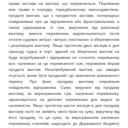
право застави на вантаж, що перевозиться. Перевізник
має право в порядку, передбаченому законодавством,
продати вантаж, що є предметом застави, попередньо
повідомивши про це відправника або фрахтувальника, а
також одержувача. Із сум, виручених від реалізації
вантажу, вимоги перевізника задовольняються після
оплати судових витрат і витрат, пов’язаних із збереженням
і реалізацією вантажу. Якщо протягом двох місяців із дня
приходу судна в порт зданий на зберігання вантаж не
буде затребуваний і відправник не сплатить перевізнику
всіх належних за це перевезення сум, перевізник вправі
продати вантаж. Незатребуваний вантаж, що швидко
псується, може бути проданий і до закінчення зазначеного
терміну. Про факт продажу вантажу перевізник
повідомляє відправника. Суми, виручені від продажу
вантажу, за вирахуванням сум, належних перевізнику,
зараховуються на депозит перевізника для видачі за
належністю. Якщо протягом шести місяців із дня продажу
вантажу ніхто не заявить своїх прав на суму, виручену від
його продажу, то ця сума, за вирахуванням належних
перевізнику платежів, надходить до Державного бюджету