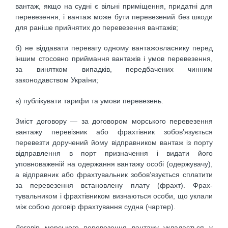
вантаж, якщо на судні є вільні приміщення, придатні для
перевезення, і вантаж може бути перевезений без шкоди
для раніше прийня­тих до перевезення вантажів;
б) не віддавати перевагу одному вантажовласнику перед
іншим стосовно приймання вантажів і умов перевезення,
за винятком випадків, передбачених чинним
законодавством України;
в) публікувати тарифи та умови перевезень.
Зміст договору — за договором морського перевезення
вантажу перевізник або фрахтівник зобов’язується
перевезти доручений йому відправником вантаж із порту
відправлення в порт призначення і видати його
уповноваженій на одержання вантажу особі (одержувачу),
а відправник або фрахтувальник зобов’язується сплатити
за перевезення встановлену плату (фрахт). Фрах­
тувальником і фрахтівником визнаються особи, що уклали
між собою договір фрахтування судна (чартер).
Договір морського перевезення вантажу укладається у