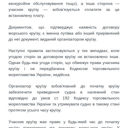
екскурсійне обслуговування тощо), а інша сторона —
учасник круїзу — зобов’язується сплатити за це
встановлену плату.
Документом, що підтверджує наявність договору
морського круїзу, є іменна путівка або інший прирівняний
до неї документ, виданий організатором круїзу.
Наступні правила застосовуються у тих випадках, коли
угодою сторін за договором круїзу не встановлено інше.
Однак будь-яка угода сторін, що обмежує права учасника
круїзу і не передбачена Кодексом торговельного
мореплавства України, недійсна.
Організатор круїзу зобов’язаний до початку круїзу
забезпечити приведення судна в належний стан
відповідно до умов ст. 192 Кодексу торговельного
мореплавства України та утримувати судно в такому стані
протягом усього часу круїзу.
Учасник круїзу має право у будь-який час до початку
круїзу відмовитися від договору морського круїзу. У