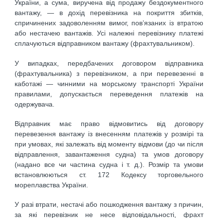
України, а сума, виручена від продажу бездокументного
вантажу, — в дохід перевізника на покриття збитків,
спричинених задоволенням вимог, пов’язаних із втратою
або нестачею вантажів. Усі належні перевізнику платежі
сплачуються відправником вантажу (фрахтувальником).
У випадках, передбачених договором відправника
(фрахтувальника) з перевізником, а при перевезенні в
каботажі — чинними на морському транспорті України
правилами, допускається переведення платежів на
одержувача.
Відправник має право відмовитись від договору
перевезення вантажу із внесенням платежів у розмірі та
при умовах, які залежать від моменту відмови (до чи після
відправлення, завантаження судна) та умов договору
(надано все чи частина судна і т. д.). Розмір та умови
встановлюються ст. 172 Кодексу торговельного
мореплавства України.
У разі втрати, нестачі або пошкодження вантажу з причин,
за які перевізник не несе відповідальності, фрахт