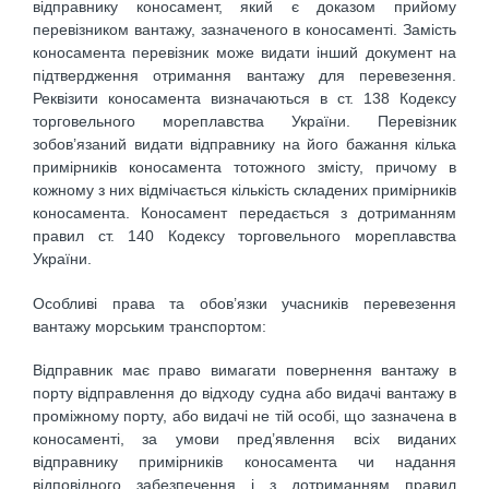
відправнику коносамент, який є доказом прийому
перевізником вантажу, зазначеного в коносаменті. Замість
коносамента перевізник може видати інший документ на
підтвердження отримання вантажу для перевезення.
Реквізити коносамента визначаються в ст. 138 Кодексу
торговельного мореплавства України. Перевізник
зобов’язаний видати відправнику на його бажання кілька
примірників коносамента тотожного змісту, причому в
кожному з них відмічається кількість складених примірників
коносамента. Коносамент передається з дотриманням
правил ст. 140 Кодексу торговельного мореплавства
України.
Особливі права та обов’язки учасників перевезення
вантажу морським транспортом:
Відправник має право вимагати повернення вантажу в
порту відправлення до відходу судна або видачі вантажу в
проміжному порту, або видачі не тій особі, що зазначена в
коносаменті, за умови пред’явлення всіх виданих
відправнику примірників коносамента чи надання
відповідного забезпечення і з дотриманням правил