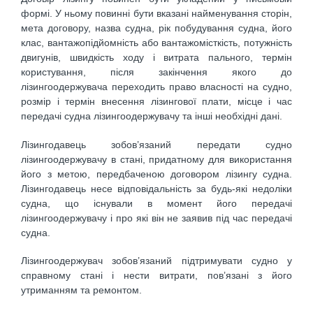
формі. У ньому повинні бути вказані найменування сторін,
мета договору, назва судна, рік побудування судна, його
клас, вантажопідйомність або вантажомісткість, потужність
двигунів, швидкість ходу і витрата пального, термін
користування, після закінчення якого до
лізингоодержувача переходить право власності на судно,
розмір і термін внесення лізингової плати, місце і час
передачі судна лізингоодержувачу та інші необхідні дані.
Лізингодавець зобов’язаний передати судно
лізингоодержувачу в стані, придатному для використання
його з метою, передбаченою договором лізингу судна.
Лізингодавець несе відповідальність за будь-які недоліки
судна, що існували в момент його передачі
лізингоодержувачу і про які він не заявив під час передачі
судна.
Лізингоодержувач зобов’язаний підтримувати судно у
справному стані і нести витрати, пов’язані з його
утриманням та ремонтом.