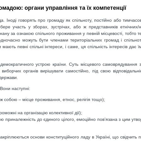
ромадою:
органи управління та їх компетенції
. Іноді говорять про громаду як спільноту, постійно або тимчасо
ере участь у зборах, зустрічах, або ж представників етнічних/
днану за ознакою спільного проживання у певній місцевості, тобто т
одночасно можуть бути членами територіальних громад і спільнот
ють певні спільні інтереси, і саме, ця спільність інтересів дає ї
демократичного устрою країни. Суть місцевого самоврядування 
виборчих органів вирішувати самостійно, під свою відповідальні
 держави.
Вони наступні:
іж собою – місце проживання, етнос, релігія тощо);
оможні на організацію колективної дії);
ою приналежність до єдиного цілого, емоційно пов’язана з цим утв
» закріплюються основи конституційного ладу в Україні, що свідчить