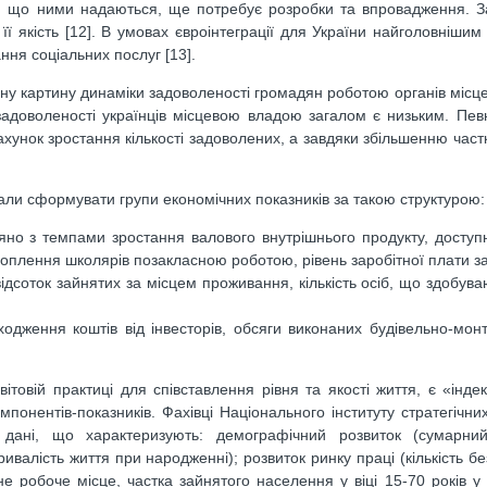
уг, що ними надаються, ще потребує розробки та впровадження. За
її якість [12]. В умовах євроінтеграції для України найголовнішим
ння соціальних послуг [13].
ьну картину динаміки задоволеності громадян роботою органів місце
 задоволеності українців місцевою владою загалом є низьким. Пе
ахунок зростання кількості задоволених, а завдяки збільшенню част
вали сформувати групи економічних показників за такою структурою:
но з темпами зростання валового внутрішнього продукту, доступні
 охоплення школярів позакласною роботою, рівень заробітної плати з
відсоток зайнятих за місцем проживання, кількість осіб, що здобува
ходження коштів від інвесторів, обсяги виконаних будівельно-монт
товій практиці для співставлення рівня та якості життя, є «інде
мпонентів-показників. Фахівці Національного інституту стратегічни
 дані, що характеризують: демографічний розвиток (сумарний
ивалість життя при народженні); розвиток ринку праці (кількість б
 робоче місце, частка зайнятого населення у віці 15-70 років у 