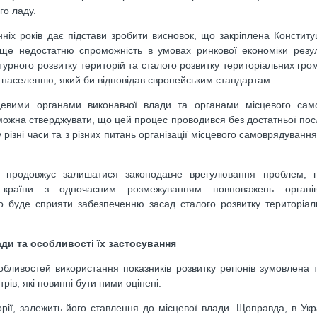
го ладу.
анніх років дає підстави зробити висновок, що закріплена Конститу
 ще недостатню спроможність в умовах ринкової економіки резу
турного розвитку територій та сталого розвитку територіальних гро
г населенню, який би відповідав європейським стандартам.
цевими органами виконавчої влади та органами місцевого сам
, можна стверджувати, що цей процес проводився без достатньої пос
різні часи та з різних питань організації місцевого самоврядування
 продовжує залишатися законодавче врегулювання проблем, п
ю країни з одночасним розмежуванням повноважень органі
о буде сприяти забезпеченню засад сталого розвитку територіа
мади
та особливості їх застосування
бливостей використання показників розвитку регіонів зумовлена 
рів, які повинні бути ними оцінені.
орії, залежить його ставлення до місцевої влади. Щоправда, в Укр