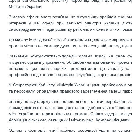
сфері регіонального розвитку через відповідні центральні 
Міністрів України.
З метою ефективного розв’язання актуальних проблем економіч
інтересів у цій сфері при Кабінеті Міністрів України дію
самоврядування і Рада розвитку регіонів, які схематично показа
До складу Міжвідомчої комісії з питань місцевого самоврядуванн
органів місцевого самоврядування, та їх асоціацій, народні де
Зазначені консультативно-дорадчі органи взяли на себе ф
місцевих органів управління, обговорення відповідних проектів
положень цих актів широкій громадськості. До участі у їх 
професійно підготовлені державні службовці, керівники органі
У Секретаріаті Кабінету Міністрів України цими проблемами о
та персоналу, Управління правового забезпечення та інші під
Значну роль у формуванні регіональної політики, виробленні з
громад відіграють також асоціації та інші добровільні об’єдна
міст України та територіальних громад, Спілка лідерів місце
Асоціація сільських, селищних і міських рад, Конгрес місцевих 
Одним з факторів, який набуває особливої уваги на сучасн