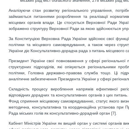
міських рад міст обласного значення, 278 міських рад мі
Аналізуючи стан розвитку регіонального управління, потріб
займаються питаннями розроблення та реалізації нормативн
місцевих органів влади. Це стосується Верховної Ради Украї
зображено структуру Верховної Ради за якою здійснюється уп
За Конституцією Верховна Рада України здійснює свої функції
політики та місцевого самоврядування, а також через струк
України діє Консультативно-дорадча рада з питань місцевого 
Президент України свої повноваження у сфері регіональної п
структурних підрозділів, які опікуються регіональними пр
політики, Головна державно-правова служба тощо. Ці підро
аналітичне забезпечення Президента України у сфері регіональ
Складність процесу вироблення напрямів ефективної регі
відповідних дорадчих та консультативних органів з цих питан
Фонд сприяння місцевому самоврядуванню, статус якого визна
методична, консультативна та координаційна установа при Пр
Рада міських голів як консультативно-дорадчий орган [7].
Кабінет Міністрів України як вищий орган у системі органів в