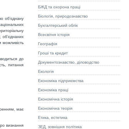
БЖД та охорона праці
Біологія, природознавство
во об’єднану
національних
Бухгалтерський облік
ериторіальну
Всесвітня історія
, об’єднаних
м можливість
Географія
Гроші та кредит
зводиться до
Документознавство, діловодство
сть, питання
Екологія
Економіка підприємства
Економіка праці
Економічна історія
Економічна теорія
оренням, має
Етика, естетика
 про визнання
ЗЕД, зовнішня політика