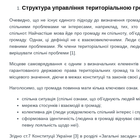
Структура управління територіальною г
Очевидно, що не існує єдиного підходу до визначення громада
спільними проблемами чи інтересами, наприклад, тих, хто б
спільнот. Найчастіше мова йде про громаду як спільноту, об’є
громаду. Однак, ці дефініції не є взаємовиключними. Люди 
певними проблемами. Як члени територіальної громади, люди ма
вирішувати спільні проблеми [1].
Місцеве самоврядування є одним з визначальних елементів 
гарантованого державою права територіальних громад та їх 
місцевого значення, діючи в межах конституції та законів своєї
Наголосимо, що громада повинна мати кілька ключових ознак. 
спільна ситуація (спільні ознаки, що об’єднують людей м
мережа стосунків і взаємодії в громаді;
колективна дія (люди усвідомлюють спільний інтерес і спр
сформована ідентичність (людина в громаді відчуває св
певну лояльність щодо неї).
Згідно ст.7 Конституції України [3] в розділі «Загальні засади