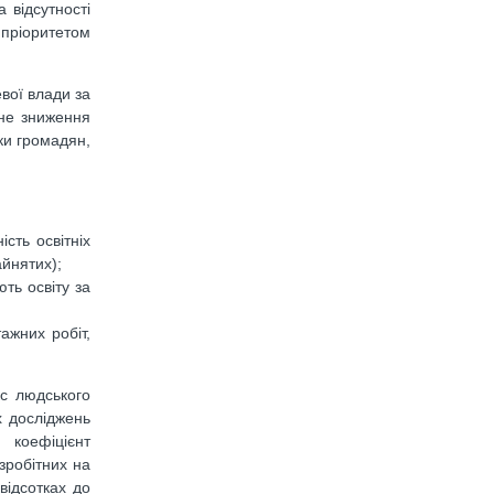
 відсутності
 пріоритетом
вої влади за
вне зниження
ки громадян,
сть освітніх
айнятих);
ють освіту за
ажних робіт,
кс людського
х досліджень
 коефіцієнт
езробітних на
відсотках до