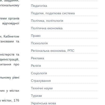
ди, завдання,
егіональному
Педагогіка
Податки, податкова система
теми органів
Політика, політологія
відповідної
Політична економіка
Право
и, Кабінетом
тановами та
Психологія
Регіональна економіка, РПС
ністерств та
Реклама
міністрацій,
питання про
Релігія
Соціологія
льному рівні
Страхування
Технічні науки
них у містах
Туризм
 містах, 176
Українська мова