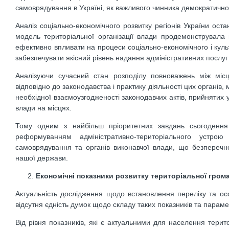
самоврядування в Україні, як важливого чинника демократично
Аналіз соціально-економічного розвитку регіонів України ост
модель територіальної організації влади продемонструвала
ефективно впливати на процеси соціально-економічного і куль
забезпечувати якісний рівень надання адміністративних послу
Аналізуючи сучасний стан розподілу повноважень між міс
відповідно до законодавства і практику діяльності цих органів
необхідної взаємоузгодженості законодавчих актів, прийнятих у 
влади на місцях.
Тому одним з найбільш пріоритетних завдань сьогодення
реформуванням адміністративно-територіального устро
самоврядування та органів виконавчої влади, що безперечн
нашої держави.
Економічні показники розвитку територіальної гро
Актуальність дослідження щодо встановлення переліку та осо
відсутня єдність думок щодо складу таких показників та парамет
Від рівня показників, які є актуальними для населення терит