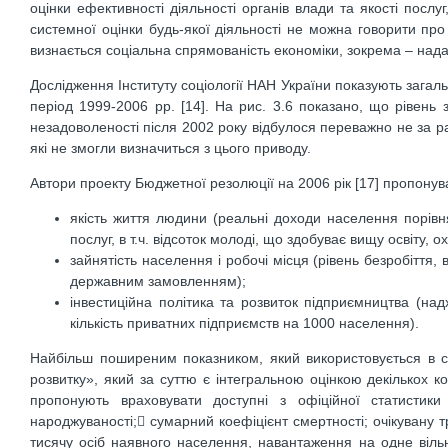
оцінки ефективності діяльності органів влади та якості посл
системної оцінки будь-якої діяльності не можна говорити про 
визнається соціальна спрямованість економіки, зокрема – нада
Дослідження Інституту соціології НАН України показують загал
період 1999-2006 рр. [14]. На рис. 3.6 показано, що рівень
незадоволеності після 2002 року відбулося переважно не за р
які не змогли визначиться з цього приводу.
Автори проекту Бюджетної резолюції на 2006 рік [17] пропону
якість життя людини (реальні доходи населення порівня
послуг, в т.ч. відсоток молоді, що здобуває вищу освіту,
зайнятість населення і робочі місця (рівень безробіття, 
державним замовленням);
інвестиційна політика та розвиток підприємництва (над
кількість приватних підприємств на 1000 населення).
Найбільш поширеним показником, який використовується в сві
розвитку», який за суттю є інтегральною оцінкою декількох ко
пропонують враховувати доступні з офіційної статистики
народжуваності; сумарний коефіцієнт смертності; очікувану тр
тисячу осіб наявного населення, навантаження на одне вільне