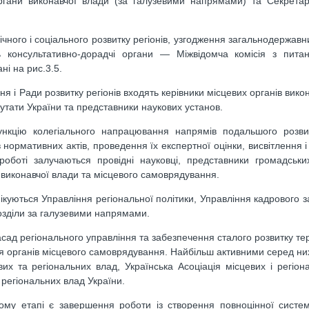
органи виконавчої влади (за галузевими напрямами) та Секретар
ного і соціального розвитку регіонів, узгодження загальнодержавни
ть консультативно-дорадчі органи — Міжвідомча комісія з пита
ні на рис.3.5.
я і Ради розвитку регіонів входять керівники місцевих органів вико
путати України та представники наукових установ.
ункцію колегіального напрацювання напрямів подальшого розвитк
 нормативних актів, проведення їх експертної оцінки, висвітлення 
роботі залучаються провідні науковці, представники громадськи
в виконавчої влади та місцевого самоврядування.
пікуються Управління регіональної політики, Управління кадрового 
розділи за галузевими напрямами.
асад регіонального управління та забезпечення сталого розвитку те
ння органів місцевого самоврядування. Найбільш активними серед ни
вих та регіональних влад, Українська Асоціація місцевих і регіон
і регіональних влад України.
ому етапі є завершення роботи із створення повноцінної систе