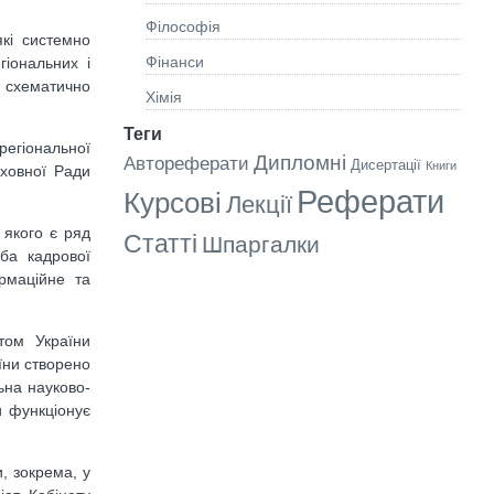
Філософія
які системно
Фінанси
гіональних і
3 схематично
Хімія
Теги
регіональної
Дипломні
Автореферати
Дисертації
Книги
рховної Ради
Реферати
Курсові
Лекції
 якого є ряд
Статті
Шпаргалки
жба кадрової
ормаційне та
том України
їни створено
ьна науково-
и функціонує
, зокрема, у