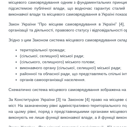
місцевого самоврядування одним з фундаментальних принцип
підсистемою публічної влади, що водночас гарантує сталий 
виконавчої влади та місцевого самоврядування в Україні показа
Закон України “Про місцеве самоврядування в Україні” [4],
організації та діяльності, правового статусу і відповідальності
Згідно з цим Законом система місцевого самоврядування склад
територіальної громади;
(сільської, селищної) міської ради;
(сільського, селищного) міського голови;
виконавчого органу (сільської, селищної) міської ради;
районної та обласної ради, що представляють спільні інт
органів самоорганізації населення.
Схематично система місцевого самоврядування зображена на 
За Конституцією України [3] та Законом [4] право на місцев
міст. На зазначеному рівні адміністративно-територіального по
на цьому рівні, поряд з представницькими органами місцевого 
виконують не лише функції виконавчої влади, а й функції викон