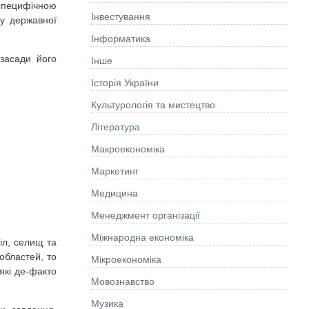
 специфічною
Інвестування
ну державної
Інформатика
 засади його
Інше
Історія України
Культурологія та мистецтво
Літературa
Макроекономіка
Маркетинг
Медицина
Менеджмент організації
Міжнародна економіка
іл, селищ та
 областей, то
Мікроекономіка
які де-факто
Мовознавство
Музика