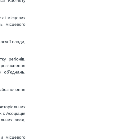
іат Кабінету
х і місцевих
нь місцевого
навчої влади,
у регіонів,
і роз’яснення
х об’єднань,
забезпечення
риторіальних
х є Асоціація
альних влад,
ми місцевого