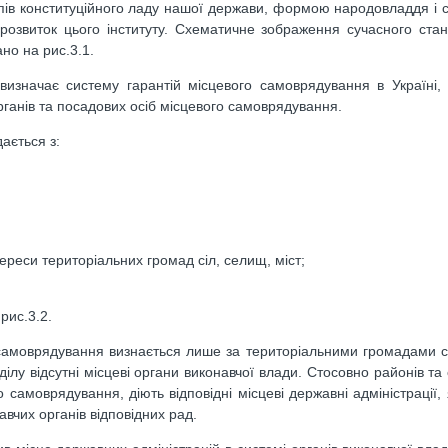
ів конституційного ладу нашої держави, формою народовладдя і
розвиток цього інституту. Схематичне зображення сучасного ста
но на рис.3.1.
 визначає систему гарантій місцевого самоврядування в Україні,
 органів та посадових осіб місцевого самоврядування.
ається з:
ереси територіальних громад сіл, селищ, міст;
рис.3.2.
е самоврядування визнається лише за територіальними громадами с
ділу відсутні місцеві органи виконавчої влади. Стосовно районів та
самоврядування, діють відповідні місцеві державні адміністрації, 
авчих органів відповідних рад.