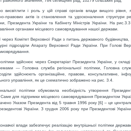
ст районного значення, 784 селищних рад, 10279 сільських рад.
но висвітлити і роль у цій справі органів влади вищого рівня, 
о-правових актів із становлення та удосконалення структури ре
ни, Президента України та Кабінету Міністрів України. На рис.3.
равління органами місцевого самоврядування нашої держави.
 через Комітет Верховної Ради з питань державного будівництва, 
турні підрозділи Апарату Верховної Ради України. При Голові Ве
самоврядування.
олітики здійснює через Секретаріат Президента України, у складі
облемами — Головна служба регіональної політики, Головна слу
зділи здійснюють організаційне, правове, консультативне, інф
ного управління, як це схематично зображено на рис. 3.4.
ональної політики обумовила необхідність утворення Президен
ь. Саме для підтримки місцевого самоврядування Президентом Укра
чено Указом Президента від 5 травня 1996 року [6] – це централ
езидентові України. З грудня 2006 року при Президентові Україн
иконавчої влади забезпечує реалізацію внутрішньої політики держави