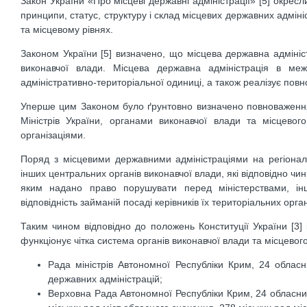
Закон України «Про місцеві державні адміністрації» [5] окресл
принципи, статус, структуру і склад місцевих державних адмі
та місцевому рівнях.
Законом України [5] визначено, що місцева державна адмініс
виконавчої влади. Місцева державна адміністрація в меж
адміністративно-територіальної одиниці, а також реалізує пов
Уперше цим Законом було ґрунтовно визначено повноваження 
Міністрів України, органами виконавчої влади та місцево
організаціями.
Поряд з місцевими державними адміністраціями на регіональ
інших центральних органів виконавчої влади, які відповідно ч
яким надано право порушувати перед міністерствами, і
відповідність займаній посаді керівників їх територіальних орган
Таким чином відповідно до положень Конституції України [3] 
функціонує чітка система органів виконавчої влади та місцево
Рада міністрів Автономної Республіки Крим, 24 обласн
державних адміністрацій;
Верховна Рада Автономної Республіки Крим, 24 обласних,