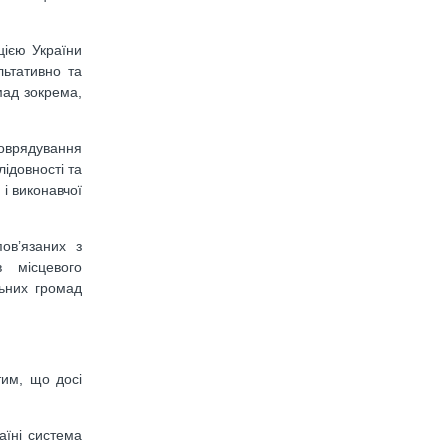
цією України
льтативно та
мад зокрема,
оврядування
лідовності та
 і виконавчої
ов’язаних з
в місцевого
льних громад
тим, що досі
аїні система