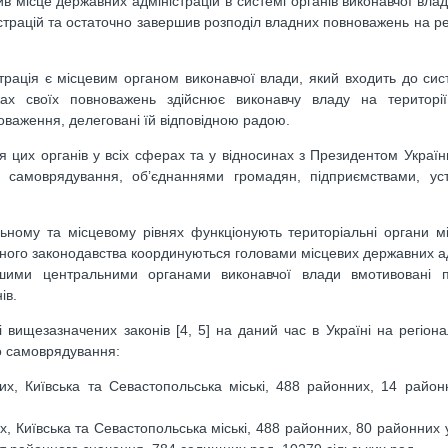
ив місце державних адміністрацій в системі органів виконавчої вла
ністрацій та остаточно завершив розподіл владних повноважень на р
трація є місцевим органом виконавчої влади, який входить до сис
ах своїх повноважень здійснює виконавчу владу на території 
новаження, делеговані їй відповідною радою.
цих органів у всіх сферах та у відносинах з Президентом Україн
го самоврядування, об’єднаннями громадян, підприємствами, ус
ному та місцевому рівнях функціонують територіальні органи мі
инного законодавства координуються головами місцевих державних ад
ншими центральними органами виконавчої влади вмотивовані 
ів.
і вищезазначених законів [4, 5] на даний час в Україні на регіона
го самоврядування:
их, Київська та Севастопольська міські, 488 районних, 14 район
 Київська та Севастопольська міські, 488 районних, 80 районних у