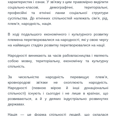
характеристик і ознак. У зв’язку з цим правомірно виділити
соціально-класові, демографічні, територіальні,
професійні та етнічні ланки соціальної структури
суспільства. До етнічних спільностей належать сім’я, рід,
плем’я, народність, нація.
В ході подальшого економічного і культурного розвитку
племена перетворювалися на народності, які у свою чергу
на найвищих стадіях розвитку перетворювалися на нації.
Народності виникають за часів рабовласництва і являють
собою мовну, територіальну, економічну та культурну
спільність.
За чисельністю народність перевищує плем’я,
кровнородові зв’язки не охоплюють народність.
Народності (певною мірою й інші донаціональні
спільності) існують і сьогодні і не лише в країнах, що
розвиваються, а й у деяких індустріально розвинутих
державах.
Нація — це форма спільності людей, що склалася