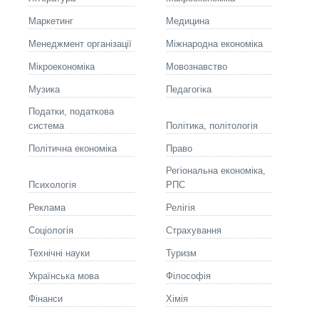
Маркетинг
Медицина
Менеджмент організації
Міжнародна економіка
Мікроекономіка
Мовознавство
Музика
Педагогіка
Податки, податкова
система
Політика, політологія
Політична економіка
Право
Регіональна економіка,
Психологія
РПС
Реклама
Релігія
Соціологія
Страхування
Технічні науки
Туризм
Українська мова
Філософія
Фінанси
Хімія