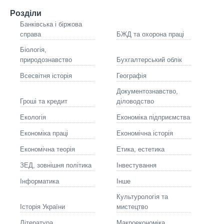
Розділи
Банківська і біржова
справа
БЖД та охорона праці
Біологія,
природознавство
Бухгалтерський облік
Всесвітня історія
Географія
Документознавство,
Гроші та кредит
діловодство
Екологія
Економіка підприємства
Економіка праці
Економічна історія
Економічна теорія
Етика, естетика
ЗЕД, зовнішня політика
Інвестування
Інформатика
Інше
Культурологія та
Історія України
мистецтво
Літературa
Макроекономіка