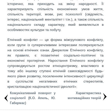
історично, яка приходить на зміну народності. Її
характеризують спільність економічних умов життя,
спільність території, мо­ви, рис психології (свідомість,
інтерес, національний менталітет і т.ін.), а також спільність
національного складу характеру, який виявляється в
особливостях культури та побуту.
Етнічний конфлікт — це форма міжгрупового конфлікту,
коли групи із суперечливими інтересами поляризуються
на основі етнічних ознак. Джерелом Етнічного конфлікту,
як правило, є позаетнічні соціально-політичні та
економічні протиріччя. Наростання Етнічного конфлікту
супроводжується ростом етноцентризму, властивого в
тому або іншому ступені етнічній самосвідомості будь-
якого рівня розвитку, посиленням інтенсивності циркуляції
в суспільстві негативних етнічних стереотипів,
кристалізацією націоналістичної ідеології».
Комунікативний поворот у
Характеристика
соціології (К.О. Апель, Ю.
мотиваційних теорій
Габермас)