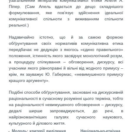
узагальнений імператив комунікативної етики Апеля А.
Піпер. (Сам Апель вдається до дещо складнішого
формулювання, яке пов’язує здійснення ідеальної
комунікативної спільноти з виживанням спільноти
реальної.)
Надзвичайно істотно, що й за самою формою
обґрунтування своїх нормативів комунікативна етика
передбачає не дедукцію з якогось «єдино правильного»
положення, істинність якого засвідчує монологічний розум,
а процедуру спілкування – обговорення, дискурсу, всі
учасники якого рівноправні й вільні від жодного примусу –
крім, як зауважує Ю. Габермас, «невимушеного примусу
кращого аргументу».
Подібні способи обґрунтування, засновані на дискурсивній
раціональності в сучасному розумінні цього терміна, тобто
на раціональності невимушеного обговорення – дискурсу,
дедалі ширше запроваджуються, до речі, в
найрізноманітніших галузях сучасного наукового,
культурного й ділового життя.
Молодь: критерії виділення
Національно-етнічна