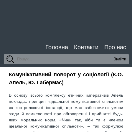
Головна
Контакти
Про нас
Комунікативний поворот у соціології (К.О.
Апель, Ю. Габермас)
В основу всього комплексу етичних імперативів Апель
покладає принцип «ідеальної комунікативної спільноти»
як контролюючої інстанції, що має забезпечити умови
згоди й осмисленості при обговоренні і прийнятті будь-
яких моральних норм. «Чини так, ніби ти є членом
ідеальної комуні­кативної спільноти», – так формулює