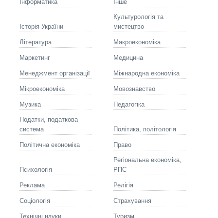
Інформатика
Інше
Культурологія та
Історія України
мистецтво
Літературa
Макроекономіка
Маркетинг
Медицина
Менеджмент організації
Міжнародна економіка
Мікроекономіка
Мовознавство
Музика
Педагогіка
Податки, податкова
система
Політика, політологія
Політична економіка
Право
Регіональна економіка,
Психологія
РПС
Реклама
Релігія
Соціологія
Страхування
Технічні науки
Туризм