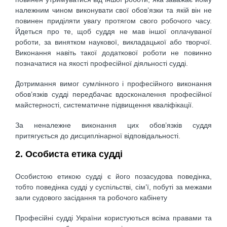
належним чином виконувати свої обов’язки та якій він не
повинен приділяти увагу протягом свого робочого часу.
Йдеться про те, щоб суддя не мав іншої оплачуваної
роботи, за винятком наукової, викладацької або творчої.
Виконання навіть такої додаткової роботи не повинно
позначатися на якості професійної діяльності судді.
Дотримання вимог сумлінного і професійного виконання
обов’язків судді передбачає вдосконалення професійної
майстерності, систематичне підвищення кваліфікації.
За неналежне виконання цих обов’язків суддя
притягується до дисциплінарної відповідальності.
2. Особиста етика судді
Особистою етикою судді є його позасудова поведінка,
тобто поведінка судді у суспільстві, сім’ї, побуті за межами
зали судового засідання та робочого кабінету
Професійні судді України користуються всіма правами та