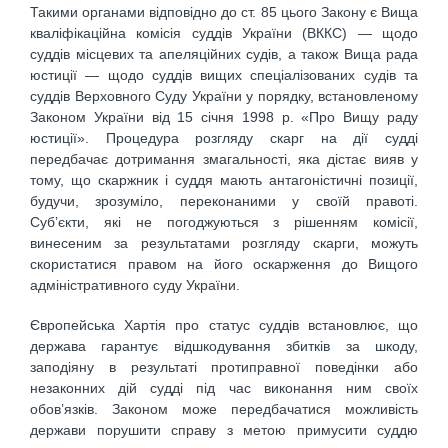
Такими органами відповідно до ст. 85 цього Закону є Вища
кваліфікаційна комісія суддів України (ВККС) — щодо
суддів місцевих та апеляційних судів, а також Вища рада
юстиції — щодо суддів вищих спеціалізованих судів та
суддів Верховного Суду України у порядку, встановленому
Законом України від 15 січня 1998 р. «Про Вищу раду
юстиції». Процедура розгляду скарг на дії судді
передбачає дотримання змагальності, яка дістає вияв у
тому, що скаржник і суддя мають антагоністичні позиції,
будучи, зрозуміло, переконаними у своїй правоті.
Суб’єкти, які не погоджуються з рішенням комісії,
винесеним за результатами розгляду скарги, можуть
скористатися правом на його оскарження до Вищого
адміністративного суду України.
Європейська Хартія про статус суддів встановлює, що
держава гарантує відшкодування збитків за шкоду,
заподіяну в результаті протиправної поведінки або
незаконних дій судді під час виконання ним своїх
обов’язків. Законом може передбачатися можливість
держави порушити справу з метою примусити суддю