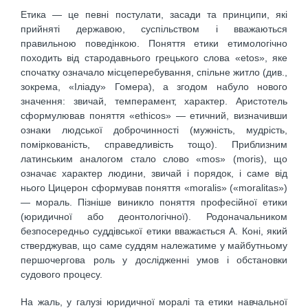
Етика — це певні постулати, засади та принципи, які
прийняті державою, суспільством і вважаються
правильною поведінкою. Поняття етики етимологічно
походить від стародавнього грецького слова «etos», яке
спочатку означало місцеперебування, спільне житло (див.,
зокрема, «Іліаду» Гомера), а згодом набуло нового
значення: звичай, темперамент, характер. Аристотель
сформулював поняття «ethicos» — етичний, визначивши
ознаки людської доброчинності (мужність, мудрість,
поміркованість, справедливість тощо). Приблизним
латинським аналогом стало слово «mos» (moris), що
означає характер людини, звичай і порядок, і саме від
нього Цицерон сформував поняття «moralis» («moralitas»)
— мораль. Пізніше виникло поняття професійної етики
(юридичної або деонтологічної). Родоначальником
безпосередньо суддівської етики вважається А. Коні, який
стверджував, що саме суддям належатиме у майбутньому
першочергова роль у дослідженні умов і обстановки
судового процесу.
На жаль, у галузі юридичної моралі та етики навчальної