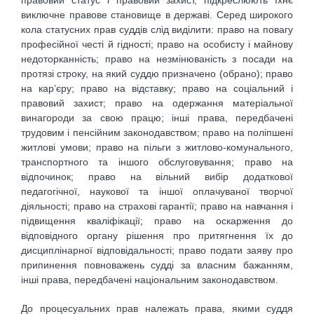
правовий статус і правовий захист, підкреслюють їхнє
виключне правове становище в державі. Серед широкого
кола статусних прав суддів слід виділити: право на повагу
професійної честі й гідності; право на особисту і майнову
недоторканність; право на незмінюваність з посади на
протязі строку, на який суддю призначено (обрано); право
на кар’єру; право на відставку; право на соціальний і
правовий захист; право на одержання матеріальної
винагороди за свою працю; інші права, передбачені
трудовим і пенсійним законодавством; право на поліпшені
житлові умови; право на пільги з житлово-комунального,
транспортного та іншого обслуговування; право на
відпочинок; право на вільний вибір додаткової
педагогічної, наукової та іншої оплачуваної творчої
діяльності; право на страхові гарантії; право на навчання і
підвищення кваліфікації; право на оскарження до
відповідного органу рішення про притягнення їх до
дисциплінарної відповідальності; право подати заяву про
припинення повноважень судді за власним бажанням,
інші права, передбачені національним законодавством.
До процесуальних прав належать права, якими суддя