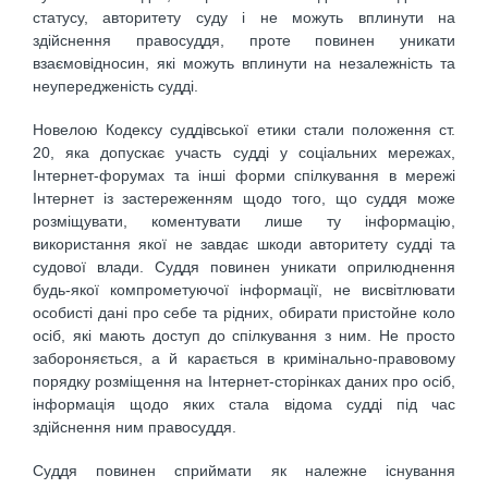
статусу, авторитету суду і не можуть вплинути на
здійснення правосуддя, проте повинен уникати
взаємовідносин, які можуть вплинути на незалежність та
неупередженість судді.
Новелою Кодексу суддівської етики стали положення ст.
20, яка допускає участь судді у соціальних мережах,
Інтернет-форумах та інші форми спілкування в мережі
Інтернет із застереженням щодо того, що суддя може
розміщувати, коментувати лише ту інформацію,
використання якої не завдає шкоди авторитету судді та
судової влади. Суддя повинен уникати оприлюднення
будь-якої компрометуючої інформації, не висвітлювати
особисті дані про себе та рідних, обирати пристойне коло
осіб, які мають доступ до спілкування з ним. Не просто
забороняється, а й карається в кримінально-правовому
порядку розміщення на Інтернет-сторінках даних про осіб,
інформація щодо яких стала відома судді під час
здійснення ним правосуддя.
Суддя повинен сприймати як належне існування