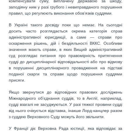
компенсувати суму, виплачену державою за шкоду,
заподіяну ним у разі грубого і невиправданого порушення
правил, що регулюють виконання обов’язків суддями.
В Україні такого досвіду поки що немає. На сьогодні
досить часто розглядається окрема категорія справ
адміністративної юрисдикції, а саме — справи про
оскарження рішень, дій і бездіяльності ВККС. Особливе
значення мають справи, в яких Вищий адміністративний
суд розглядає питання про правомірність притягнення
судді до дисциплінарної відповідальності або про відмову
в порушенні дисциплінарного провадження на підставі
поданої скарги та справи щодо порушення суддями
присяги.
Якщо звернутися до відповідних правових досліджень
Міжнародного об’єднання суддів, то в Англії, наприклад,
судді взагалі не засуджуються. У разі тяжкої провини судді
від нього очікується відставка, інакше Лорд-канцлер разом
з суддею Верховного Суду можуть його звільнити.
У Франції діє Верховна Рада юстиції, яка відповідає за