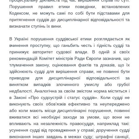
процесуальну діяльність під час вирішення справ по суті.
Порушення правил етики поведінки, встановлених
Кодексом, не можуть самі по собі бути підставами для
притягнення суддів до дисциплінарної відповідальності та
визначати ступінь їх вини.
В Україні порушення суддівської етики розглядається як
вчинення проступку, що ганьбить честь і гідність судді та
принижує авторитет судової влади. В одній зі своїх
рекомендацій Комітет міністрів Ради Європи зазначив, що
тлумачення закону, оцінювання фактів та доказів, що їх
здійснюють судді для вирішення справи, не повинні бути
приводом для дисциплінарної відповідальності за
винятком випадків злочинного умислу або грубої
недбалості. Аналогічна за своїм змістом норма міститься і
в Законі «Про судоустрій і статус суддів». Коли судді не
виконують своїх обов’язків ефективно та неупереджено
або коли мають місце дисциплінарні порушення, повинні
вживатися всі необхідні заходи за умови, що вони не
впливають на незалежність правосуддя, наприклад такі:
усунення судді від провадження у справі; доручення судді
виконання інших завдань в межах суду; штрафні санкції,