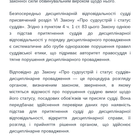
законної сили обвинувальним вироком щодо нього.
Безпосередньо дисциплінарній відповідальності судді
присвячений розділ VI Закону «Про судоустрій і статус
суддів». Згідно з пунктом 4 ч. 1 ст. 83 цього Закону однією
з підстав притягнення суддів до дисциплінарної
відповідальності у порядку дисциплінарного провадження
є систематичне або грубе одноразове порушення правил
суддівської етики, що підриває авторитет правосуддя і
тягне порушення дисциплінарного провадження.
Відповідно до Закону «Про судоустрій і статус суддів»
дисциплінарне провадження — це процедура розгляду
органом, визначеним законом, звернення, в якому
містяться відомості про порушення суддею вимог щодо
його статусу, посадових обов’язків чи присяги судді. Вона
передбачає здійснення перевірки даних про наявність
підстав для притягнення судді до дисциплінарної
відповідальності, відкриття дисциплінарної справи, її
розгляд і прийняття рішення органом, що здійснює
дисциплінарне провадження.