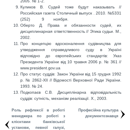
2005. № 1-2.
Куликов В. Судей тоже будут наказывать //
Российская газета Столичный выпуск . 2010. №5331
(252) 9 ноября.
Оберто Д. Права и обязанности судей, их
дисциплинарная ответственность // Этика судьи. М.,
2002.
Про концепцію вдосконалення судівництва для
утвердження справедливого суду в Україні
відповідно до європейських стандартів: Указ
Президента України від 10 травня 2006 р. № 361 //
www.president.gov.ua
Про статус суддів: Закон України від 15 грудня 1992
р. № 2862-XII // Відомості Верховної Ради України.
1993. № 24.
Подкопаєв С.В. Дисциплінарна відповідальність
суддів: сутність, механізм реалізації. X., 2003.
Роль рефлексії в роботі
Професійна культура
менеджера по роботі з
документознавця
клієнтами банківської
установи, певної галузі,