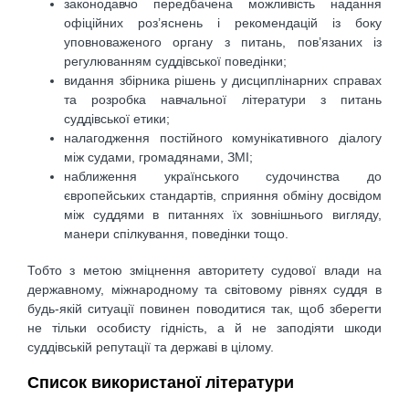
законодавчо передбачена можливість надання
офіційних роз’яснень і рекомендацій із боку
уповноваженого органу з питань, пов’язаних із
регулюванням суддівської поведінки;
видання збірника рішень у дисциплінарних справах
та розробка навчальної літератури з питань
суддівської етики;
налагодження постійного комунікативного діалогу
між судами, громадянами, ЗМІ;
наближення українського судочинства до
європейських стандартів, сприяння обміну досвідом
між суддями в питаннях їх зовнішнього вигляду,
манери спілкування, поведінки тощо.
Тобто з метою зміцнення авторитету судової влади на
державному, міжнародному та світовому рівнях суддя в
будь-якій ситуації повинен поводитися так, щоб зберегти
не тільки особисту гідність, а й не заподіяти шкоди
суддівській репутації та державі в цілому.
Список використаної літератури