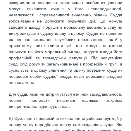
використання посадового становища в особистих цілях чи
можуть викликати сумнів у його неупередженості,
незалежності і справедливості винесених рішень. Суддя
зобов’язаний не допускати будь-яких дій, що можуть
заподіяти шкоду, порушити нормальну діяльність суду чи
дискредитувати судову владу в цілому. Суддя не повинен
як під час виконання службових повноважень, так й у
приватному житті вчиняти дії, що можуть негативно
вплинути на його моральний вигляд, завдати шкоди його
професійній та громадській репутації. Під репутацією
судді слід розуміти загальновизнані в професійній групі, в
суспільстві в цілому уявлення та оцінку поведінки судді як
посадової особи судової влади, носія державно владних
повноважень.
Для судді, який не дотримується етичних засад діяльності,
повинні наставати негативні наслідки, зокрема
дисциплінарна відповідальність.
В) Сумлінне і професійне виконання службових функцій у
першу чергу передбачає повну самовідданість судді. Він
повинен утримуватися від іншої роботи, яка заважає йому