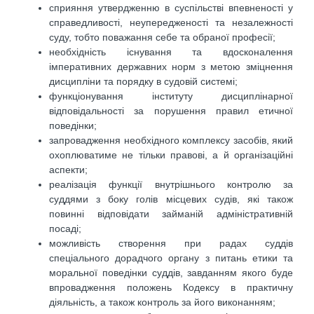
сприяння утвердженню в суспільстві впевненості у
справедливості, неупередженості та незалежності
суду, тобто поважання себе та обраної професії;
необхідність існування та вдосконалення
імперативних державних норм з метою зміцнення
дисципліни та порядку в судовій системі;
функціонування інституту дисциплінарної
відповідальності за порушення правил етичної
поведінки;
запровадження необхідного комплексу засобів, який
охоплюватиме не тільки правові, а й організаційні
аспекти;
реалізація функції внутрішнього контролю за
суддями з боку голів місцевих судів, які також
повинні відповідати займаній адміністративній
посаді;
можливість створення при радах суддів
спеціального дорадчого органу з питань етики та
моральної поведінки суддів, завданням якого буде
впровадження положень Кодексу в практичну
діяльність, а також контроль за його виконанням;