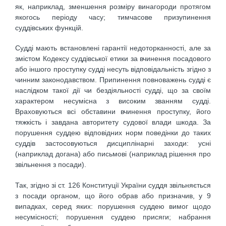
як, наприклад, зменшення розміру винагороди протягом
якогось періоду часу; тимчасове призупинення
суддівських функцій.
Судді мають встановлені гарантії недоторканності, але за
змістом Кодексу суддівської етики за вчинення посадового
або іншого проступку судді несуть відповідальність згідно з
чинним законодавством. Припинення повноважень судді є
наслідком такої дії чи бездіяльності судді, що за своїм
характером несумісна з високим званням судді.
Враховуються всі обставини вчинення проступку, його
тяжкість і завдана авторитету судової влади шкода. За
порушення суддею відповідних норм поведінки до таких
суддів застосовуються дисциплінарні заходи: усні
(наприклад догана) або письмові (наприклад рішення про
звільнення з посади).
Так, згідно зі ст. 126 Конституції України суддя звільняється
з посади органом, що його обрав або призначив, у 9
випадках, серед яких: порушення суддею вимог щодо
несумісності; порушення суддею присяги; набрання