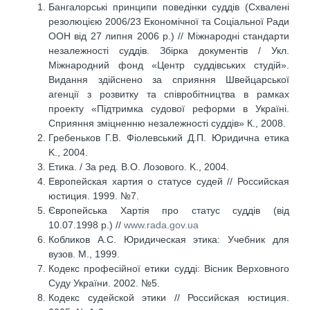
Бангалорські принципи поведінки суддів (Схвалені
резолюцією 2006/23 Економічної та Соціальної Ради
ООН від 27 липня 2006 р.) // Міжнародні стандарти
незалежності суддів. Збірка документів / Укл.
Міжнародний фонд «Центр суддівських студій».
Видання здійснено за сприяння Швейцарської
агенції з розвитку та співробітництва в рамках
проекту «Підтримка судової реформи в Україні.
Сприяння зміцненню незалежності суддів» К., 2008.
Гребеньков Г.В. Фіолевський Д.П. Юридична етика
K., 2004.
Етика. / За ред. В.О. Лозового. K., 2004.
Европейская хартия о статусе судей // Российская
юстиция. 1999. №7.
Європейська Хартія про статус суддів (від
10.07.1998 р.) //
www.rada.gov.ua
Кобликов A.C. Юридическая этика: Учебник для
вузов. М., 1999.
Кодекс професійної етики судді: Вісник Верховного
Суду України. 2002. №5.
Кодекс судейской этики // Российская юстиция.