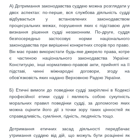
А) Дотримання законодавства суддею можна розглядати у
двох аспектах: по-перше, вся службова діяльність судді
відбувається у встановлених законодавством
процесуальних межах, порушення яких є підставою для
визнання рішення судді незаконним. По-друге, суддя
безпосередньо застосовує норми національного
законодавства при вирішенні конкретних спорів про право.
Він має право використати будь-яке джерело права, котре
є частиною національного законодавства України:
Конституцію, інші нормативно-правові акти, прийняті на її
підставі, чинні міжнародні договори, згоду на
обов’язковість яких надано Верховною Радою України.
Б) Етичні вимоги до поведінки судді закріплені в Кодексі
професійної етики судді і являють собою сукупність
моральних правил поведінки судді, за допомогою яких
можна оцінити його дії з точки зору таких цінностей як
справедливість, сумління, гідність, людяність тощо.
Дотримання етичних засад діяльності передбачає
утримання суддею від дій, що можуть бути розцінені як