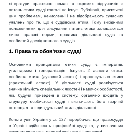
літератури практично немає, а окремих підручників з
питань етики судді взагалі не існує. Публікації, присвячені
цим проблемам, нечисленні і не відображають сучасних
уявлень про те, що є суддівська етика. Тому вихідними
положеннями для з’ясування питань етики залишаються
лише правові норми, практика діяльності судів та
особистий досвід кожного з суддів.
1. Права та обов’язки судді
Основними принципами етики судді є імператив,
утилітаризм і генералізація. Існують 2 аспекти етики:
особиста етика (духовний аспект) і процесуальна етика
(практичний аспект). У діяльності судді реалізується
значна кількість спеціальних якостей і навичок особистості,
які, будучи приведені в систему, органічно входять у
структуру особистості судді і визначають його творчий
потенціал та індивідуальний стиль діяльності.
Конституція України у ст. 127 передбачає, що правосуддя
в Україні здійснюють професійні судді та, у визначених
законом випадках, народні засідателі і присяжні.