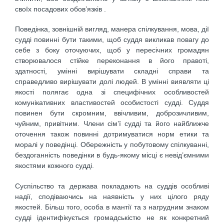
своїх посадових обов’язків .
Поведінка, зовнішній вигляд, манера спілкування, мова, дії
судді повинні бути такими, щоб суддя викликав повагу до
себе з боку оточуючих, щоб у пересічних громадян
створювалося стійке переконання в його правоті,
здатності, умінні вирішувати складні справи та
справедливо вирішувати долі людей. В умінні виявляти ці
якості полягає одна зі специфічних особливостей
комунікативних властивостей особистості судді. Суддя
повинен бути скромним, ввічливим, доброзичливим,
чуйним, привітним. Члени сім’ї судді та його найближче
оточення також повинні дотримуватися норм етики та
моралі у поведінці. Обережність у побутовому спілкуванні,
бездоганність поведінки в будь-якому місці є невід’ємними
якостями кожного судді.
Суспільство та держава покладають на суддів особливі
надії, сподіваючись на наявність у них цілого ряду
якостей. Більш того, особа в мантії та з нагрудним знаком
судді ідентифікується громадськістю не як конкретний