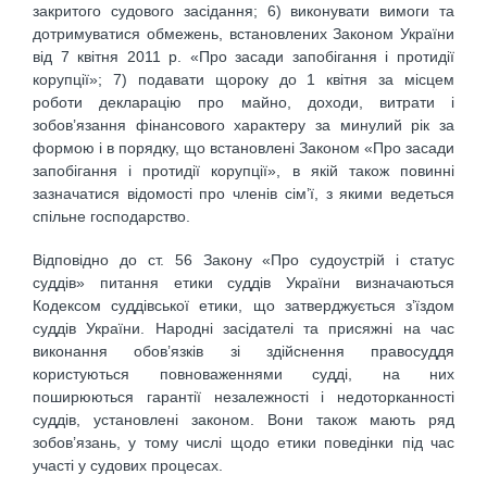
закритого судового засідання; 6) виконувати вимоги та
дотримуватися обмежень, встановлених Законом України
від 7 квітня 2011 р. «Про засади запобігання і протидії
корупції»; 7) подавати щороку до 1 квітня за місцем
роботи декларацію про майно, доходи, витрати і
зобов’язання фінансового характеру за минулий рік за
формою і в порядку, що встановлені Законом «Про засади
запобігання і протидії корупції», в якій також повинні
зазначатися відомості про членів сім’ї, з якими ведеться
спільне господарство.
Відповідно до ст. 56 Закону «Про судоустрій і статус
суддів» питання етики суддів України визначаються
Кодексом суддівської етики, що затверджується з’їздом
суддів України. Народні засідателі та присяжні на час
виконання обов’язків зі здійснення правосуддя
користуються повноваженнями судді, на них
поширюються гарантії незалежності і недоторканності
суддів, установлені законом. Вони також мають ряд
зобов’язань, у тому числі щодо етики поведінки під час
участі у судових процесах.