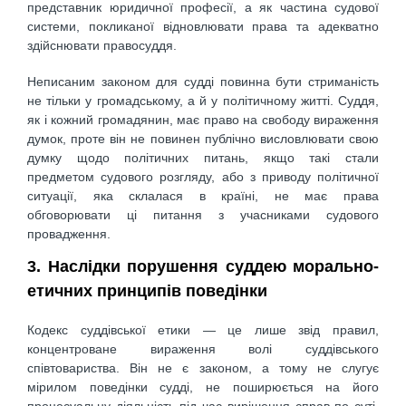
представник юридичної професії, а як частина судової
системи, покликаної відновлювати права та адекватно
здійснювати правосуддя.
Неписаним законом для судді повинна бути стриманість
не тільки у громадському, а й у політичному житті. Суддя,
як і кожний громадянин, має право на свободу вираження
думок, проте він не повинен публічно висловлювати свою
думку щодо політичних питань, якщо такі стали
предметом судового розгляду, або з приводу політичної
ситуації, яка склалася в країні, не має права
обговорювати ці питання з учасниками судового
провадження.
3. Наслідки порушення суддею морально-
етичних принципів поведінки
Кодекс суддівської етики — це лише звід правил,
концентроване вираження волі суддівського
співтовариства. Він не є законом, а тому не слугує
мірилом поведінки судді, не поширюється на його