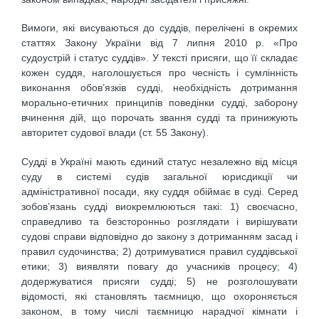
Вимоги, які висуваються до суддів, перелічені в окремих
статтях Закону України від 7 липня 2010 р. «Про
судоустрій і статус суддів». У тексті присяги, що її складає
кожен суддя, наголошується про чесність і сумлінність
виконання обов’язків судді, необхідність дотримання
морально-етичних принципів поведінки судді, заборону
вчинення дій, що порочать звання судді та принижують
авторитет судової влади (ст. 55 Закону).
Судді в Україні мають єдиний статус незалежно від місця
суду в системі судів загальної юрисдикції чи
адміністративної посади, яку суддя обіймає в суді. Серед
зобов’язань судді виокремлюються такі: 1) своєчасно,
справедливо та безсторонньо розглядати і вирішувати
судові справи відповідно до закону з дотриманням засад і
правил судочинства; 2) дотримуватися правил суддівської
етики; 3) виявляти повагу до учасників процесу; 4)
додержуватися присяги судді; 5) не розголошувати
відомості, які становлять таємницю, що охороняється
законом, в тому числі таємницю нарадчої кімнати і