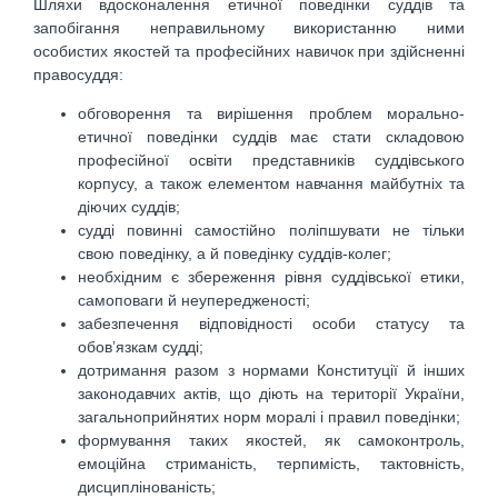
Шляхи вдосконалення етичної поведінки суддів та
запобігання неправильному використанню ними
особистих якостей та професійних навичок при здійсненні
правосуддя:
обговорення та вирішення проблем морально-
етичної поведінки суддів має стати складовою
професійної освіти представників суддівського
корпусу, а також елементом навчання майбутніх та
діючих суддів;
судді повинні самостійно поліпшувати не тільки
свою поведінку, а й поведінку суддів-колег;
необхідним є збереження рівня суддівської етики,
самоповаги й неупередженості;
забезпечення відповідності особи статусу та
обов’язкам судді;
дотримання разом з нормами Конституції й інших
законодавчих актів, що діють на території України,
загальноприйнятих норм моралі і правил поведінки;
формування таких якостей, як самоконтроль,
емоційна стриманість, терпимість, тактовність,
дисциплінованість;