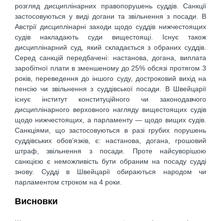
розгляд дисциплінарних правопорушень суддів. Санкції
застосовуються у виді догани та звільнення з посади. В
Австрії дисциплінарні заходи щодо суддів нижчестоящих
судів накладають суди вищестоящі. Існує також
дисциплінарний суд, який складається з обраних суддів.
Серед санкцій передбачені: настанова, догана, виплата
заробітної плати в зменшеному до 25% обсязі протягом 3
років, переведення до іншого суду, достроковий вихід на
пенсію чи звільнення з суддівської посади. В Швейцарії
існує інститут конституційного чи законодавчого
дисциплінарного верховного нагляду вищестоящих судів
щодо нижчестоящих, а парламенту — щодо вищих судів.
Санкціями, що застосовуються в разі грубих порушень
суддівських обов’язків, є: настанова, догана, грошовий
штраф, звільнення з посади. Проте найсуворішою
санкцією є неможливість бути обраним на посаду судді
знову. Судді в Швейцарії обираються народом чи
парламентом строком на 4 роки.
Висновки