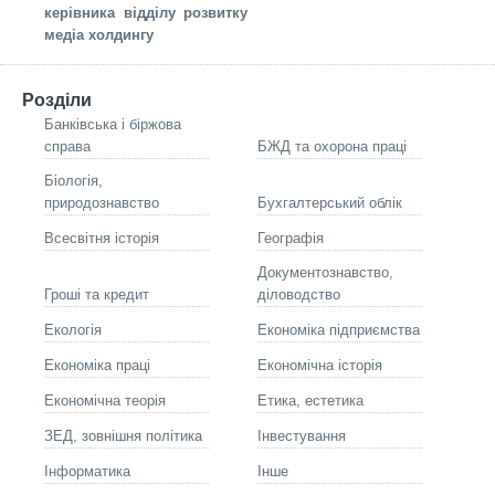
керівника відділу розвитку
медіа холдингу
Розділи
Банківська і біржова
справа
БЖД та охорона праці
Біологія,
природознавство
Бухгалтерський облік
Всесвітня історія
Географія
Документознавство,
Гроші та кредит
діловодство
Екологія
Економіка підприємства
Економіка праці
Економічна історія
Економічна теорія
Етика, естетика
ЗЕД, зовнішня політика
Інвестування
Інформатика
Інше