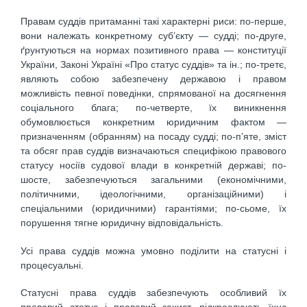
Правам суддів притаманні такі характерні риси: по-перше,
вони належать конкретному суб’єкту — судді; по-друге,
ґрунтуються на нормах позитивного права — конституції
України, Законі Україні «Про статус суддів» та ін.; по-третє,
являють собою забезпечену державою і правом
можливість певної поведінки, спрямованої на досягнення
соціального блага; по-четверте, їх виникнення
обумовлюється конкретним юридичним фактом —
призначенням (обранням) на посаду судді; по-п’яте, зміст
та обсяг прав суддів визначаються специфікою правового
статусу носіїв судової влади в конкретній державі; по-
шосте, забезпечуються загальними (економічними,
політичними, ідеологічними, організаційними) і
спеціальними (юридичними) гарантіями; по-сьоме, їх
порушення тягне юридичну відповідальність.
Усі права суддів можна умовно поділити на статусні і
процесуальні.
Статусні права суддів забезпечують особливий їх