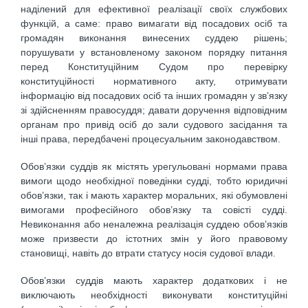
наділений для ефективної реалізації своїх службових
функцій, а саме: право вимагати від посадових осіб та
громадян виконання винесених суддею рішень;
порушувати у встановленому законом порядку питання
перед Конституційним Судом про перевірку
конституційності нормативного акту, отримувати
інформацію від посадових осіб та інших громадян у зв’язку
зі здійсненням правосуддя; давати доручення відповідним
органам про привід осіб до зали судового засідання та
інші права, передбачені процесуальним законодавством.
Обов’язки суддів як містять урегульовані нормами права
вимоги щодо необхідної поведінки судді, тобто юридичні
обов’язки, так і мають характер моральних, які обумовлені
вимогами професійного обов’язку та совісті судді.
Невиконання або неналежна реалізація суддею обов’язків
може призвести до істотних змін у його правовому
становищі, навіть до втрати статусу носія судової влади.
Обов’язки суддів мають характер додаткових і не
виключають необхідності виконувати конституційні