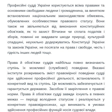
Професійні судді України користуються всіма правами та
основними свободами людини і громадянина, за винятком
встановлених національним законодавством обмежень,
обумовлених особливостями правового статусу. Вони
також не звільняються від виконання конституційних
обов’язків, як то захист Вітчизни чи сплата податків і
зборів, повинні не завдавати шкоди природі, культурній
спадщині, неухильно додержуватись Конституції України
та законів України, не посягати на права і свободи, честь і
гідність інших людей тощо.
Права й обов’язки суддів найбільш повно визначають
ступінь їх можливої (службової) поведінки. Вказані
інститути розкривають зміст правомірної поведінки судді
при здійсненні професійної діяльності, встановлюють її
конкретний вид та ступінь. Ця можливість забезпечується і
гарантується державою. Засобом її закріплення є правові
норми. Права й обов’язки судді завжди існують в певних
межах — періоді володіння статусом і реалізуються у
конкретних правовідносинах, що виникають в умовах
здійснення професійних функцій носія судової влади.