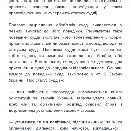
(загальні) та інші зобов’язання, що випливають з цивільно-
правових відносин (якщо перебування у таких
правовідносинах не суперечить статусу судді).
Правове закріплення обов’язків судді виявляється у
певних вимогах до його поведінки. Результатом такої
поведінки судді виступає його волевиявлення у формі
прийнятих рішень, дій чи бездіяльності в період володіння
статусом судді. Поведінка судді може бути законною,
тобто відповідати вимогам законодавства України, або
незаконною. В останньому випадку вона є підставою для
притягнення судді до юридичної відповідальності. Основні
вимоги до поведінки судді закріплено у ст. 6 Закону
України «Про статус суддів»:
— при здійсненні правосуддя дотримуватися вимог
Конституції та законів України, забезпечувати повний,
всебічний та об’єктивний розгляд судових справ з
дотриманням установлених законом строків;
— утримуватися від політичної, підприємницької та іншої
оплачуваної діяльності, крім наукової, викладацької і