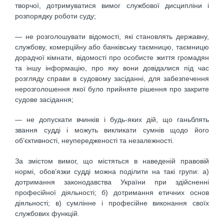
творчої, дотримуватися вимог службової дисципліни і
розпорядку роботи суду;
— не розголошувати відомості, які становлять державну,
службову, комерційну або банківську таємницю, таємницю
дорадчої кімнати, відомості про особисте життя громадян
та іншу інформацію, про яку вони довідалися під час
розгляду справи в судовому засіданні, для забезпечення
нерозголошення якої було прийняте рішення про закрите
судове засідання;
— не допускати вчинків і будь-яких дій, що ганьблять
звання судді і можуть викликати сумнів щодо його
об’єктивності, неупередженості та незалежності.
За змістом вимог, що містяться в наведеній правовій
нормі, обов’язки судді можна поділити на такі групи: а)
дотримання законодавства України при здійсненні
професійної діяльності; б) дотримання етичних основ
діяльності; в) сумлінне і професійне виконання своїх
службових функцій.