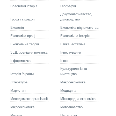
Всесвітня історія
Географія
Документознавство,
Гроші та кредит
діловодство
Екологія
Економіка підприємства
Економіка праці
Економічна історія
Економічна теорія
Етика, естетика
ЗЕД, зовнішня політика
Інвестування
Інформатика
Інше
Культурологія та
Історія України
мистецтво
Літературa
Макроекономіка
Маркетинг
Медицина
Менеджмент організації
Міжнародна економіка
Мікроекономіка
Мовознавство
Музика
Педагогіка