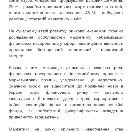
кон’юнктури, конкуренції і формування цільових сегментів;
20 % – розробки корпоративних і маркетингових стратегій,
а також маркетингового планування; 45 % – побудови і
реалізації стратегій маркетингу – мікс.
На сучасному етапі розвитку ринкової економіки України
дослідження особливостей маркетингу небанківських
фінансових посередників у сфері інвестиційної діяльності
представляє безперечний теоретичний і практичний
інтерес.
Разом з тим, мотивація діяльності і ключова роль
фінансових посередників в інвестиційному процесі з
маркетингових позицій, усвідомлена ще недостатньо.
Значною мірою це відноситься до порівняно нової в
Україні галузі фінансового ринку — спільного
інвестування. Її втілюють діючі в країні корпоративні і
пайові інвестиційні фонди, а також недержавні пенсійні
фонди, які зобов’язані диверсифікувати вкладення
привернутих заощаджень.
Маркетинг на ринку спільного інвестування стає