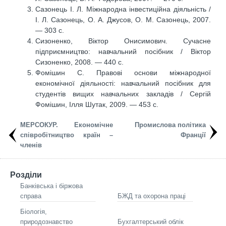
Сазонець І. Л. Міжнародна інвестиційна діяльність /
І. Л. Сазонець, О. А. Джусов, О. М. Сазонець, 2007.
— 303 с.
Сизоненко, Віктор Онисимович. Сучасне
підприємництво: навчальний посібник / Віктор
Сизоненко, 2008. — 440 с.
Фомішин С. Правові основи міжнародної
економічної діяльності: навчальний посібник для
студентів вищих навчальних закладів / Сергій
Фомішин, Ілля Шутак, 2009. — 453 с.
МЕРСОКУР. Економічне
Промислова політика
співробітництво країн –
Франції
членів
Розділи
Банківська і біржова
справа
БЖД та охорона праці
Біологія,
природознавство
Бухгалтерський облік