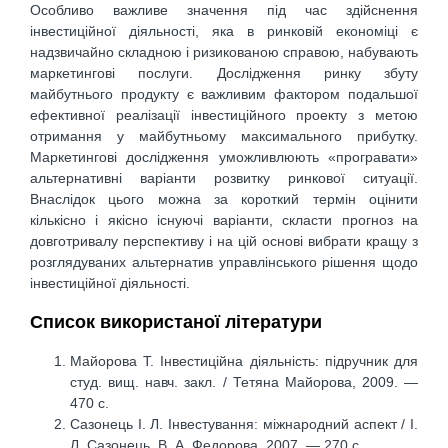
Особливо важливе значення під час здійснення
інвестиційної діяльності, яка в ринковій економіці є
надзвичайно складною і ризикованою справою, набувають
маркетингові послуги. Дослідження ринку збуту
майбутнього продукту є важливим фактором подальшої
ефективної реалізації інвестиційного проекту з метою
отримання у майбутньому максимального прибутку.
Маркетингові дослідження уможливлюють «програвати»
альтернативні варіанти розвитку ринкової ситуації.
Внаслідок цього можна за короткий термін оцінити
кількісно і якісно існуючі варіанти, скласти прогноз на
довготривалу перспективу і на цій основі вибрати кращу з
розглядуваних альтернатив управлінського рішення щодо
інвестиційної діяльності.
Список використаної літератури
Майорова Т. Інвестиційна діяльність: підручник для
студ. вищ. навч. закл. / Тетяна Майорова, 2009. —
470 с.
Сазонець І. Л. Інвестування: міжнародний аспект / І.
Л. Сазонець, В. А. Федорова, 2007. — 270 с.