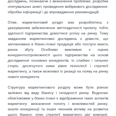
досліджень, починаючи з визначення проблеми, розробки
опитувальних анкет, проведення вибіркового дослідження,
обробки інформації і до впровадження рекомендацій.
Отже, маркетинговий розділ має розроблятись з
урахуванням забезпечення життєздатності проекту, тобто
здатності підприємства домогтися успіху на ринку. Тому
завданням маркетингових досліджень є довести, що
запланована в бізнес-плані продукція або послуги мають
ринок збуту. Особливо важливою є оцінка
конкурентоспроможності цього підприємства на основі
дослідження основних конкурентів, їх слабких і сильних
сторін, досягнутого ними рівня технології і стратегії
маркетингу, а також можливої їх реакції на появу на ринку
нового конкурента.
Структура маркетингового розділу може бути різною
залежно від виду бізнесу і складності ринку. Водночас
обов’язковим у бізнес-плані є відображення таких аспектів
маркетингу: визначення попиту і можливостей ринку;
аналіз конкуренції та інших чинників впливу на розвиток
цього бізнесу; опис стратегії маркетингу цієї компанії,