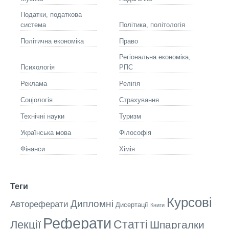
Податки, податкова
система
Політика, політологія
Політична економіка
Право
Регіональна економіка,
Психологія
РПС
Реклама
Релігія
Соціологія
Страхування
Технічні науки
Туризм
Українська мова
Філософія
Фінанси
Хімія
Теги
Курсові
Дипломні
Автореферати
Дисертації
Книги
Реферати
Статті
Лекції
Шпаргалки