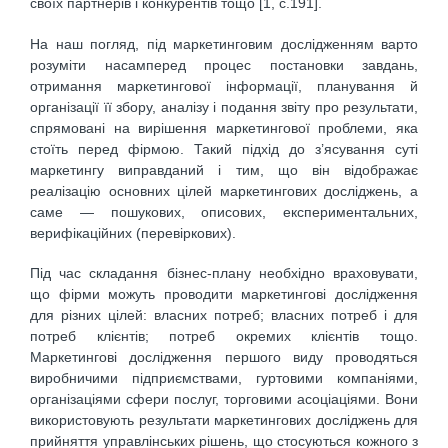
своїх партнерів і конкурентів тощо [1, с.191].
На наш погляд, під маркетинговим дослідженням варто
розуміти насамперед процес постановки завдань,
отримання маркетингової інформації, планування й
організації її збору, аналізу і подання звіту про результати,
спрямовані на вирішення маркетингової проблеми, яка
стоїть перед фірмою. Такий підхід до з’ясування суті
маркетингу виправданий і тим, що він відображає
реалізацію основних цілей маркетингових досліджень, а
саме — пошукових, описових, експериментальних,
верифікаційних (перевіркових).
Під час складання бізнес-плану необхідно враховувати,
що фірми можуть проводити маркетингові дослідження
для різних цілей: власних потреб; власних потреб і для
потреб клієнтів; потреб окремих клієнтів тощо.
Маркетингові дослідження першого виду проводяться
виробничими підприємствами, гуртовими компаніями,
організаціями сфери послуг, торговими асоціаціями. Вони
використовують результати маркетингових досліджень для
прийняття управлінських рішень, що стосуються кожного з