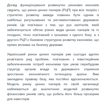
Досвід функціонування розвинутих ринкових економік
свідчить, що ринок цінних паперів (РЦП) при всіх теоріях і
стратегіях розвитку завжди повинен бути одним із
найбільш регульованих та регламентованих державою
ринків. Це пов’язано з тим, що рух капіталів, який
забезпечується обігом різних видів цінних паперів та їх
похідних, тісно пов’язаний з грошима з одного боку, а з
другого РЦП є базовою структурою розвитку економіки, що
прямо впливає на безпеку держави.
Український ринок цінних паперів уже сьогодні здатен
розв’язати ряд проблем, пов’язаних з інвестиційним
забезпеченням потреб економіки при умові перебудови
структур органів влади та державного сприяння
зростанню економічного потенціалу країни. Вже
закладено правову базу, яка постійно вдосконалюється.
Модель ринку цінних паперів по своїй організації
наближається до аналогічних моделей розвинутих
фінансових ринків світу, що робить його більш прозорим
для інвесторів.