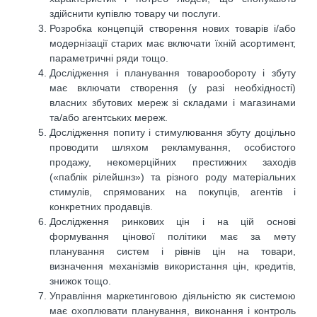
здійснити купівлю товару чи послуги.
Розробка концепцій створення нових товарів і/або
модернізації старих має включати їхній асортимент,
параметричні ряди тощо.
Дослідження і планування товарообороту і збуту
має включати створення (у разі необхідності)
власних збутових мереж зі складами і магазинами
та/або агентських мереж.
Дослідження попиту і стимулювання збуту доцільно
проводити шляхом рекламування, особистого
продажу, некомерційних престижних заходів
(«паблік рілейшнз») та різного роду матеріальних
стимулів, спрямованих на покупців, агентів і
конкретних продавців.
Дослідження ринкових цін і на цій основі
формування цінової політики має за мету
планування систем і рівнів цін на товари,
визначення механізмів використання цін, кредитів,
знижок тощо.
Управління маркетинговою діяльністю як системою
має охоплювати планування, виконання і контроль