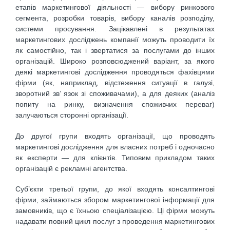
етапів маркетингової діяльності — вибору ринкового
сегмента, розробки товарів, вибору каналів розподілу,
системи просування. Зацікавлені в результатах
маркетингових досліджень компанії можуть проводити їх
як самостійно, так і звертатися за послугами до інших
організацій. Широко розповсюджений варіант, за якого
деякі маркетингові дослідження проводяться фахівцями
фірми (як, наприклад, відстеження ситуації в галузі,
зворотний зв’ язок зі споживачами), а для деяких (аналіз
попиту на ринку, визначення споживчих переваг)
залучаються сторонні організації.
До другої групи входять організації, що проводять
маркетингові дослідження для власних потреб і одночасно
як експерти — для клієнтів. Типовим прикладом таких
організацій є рекламні агентства.
Суб’єкти третьої групи, до якої входять консалтингові
фірми, займаються збором маркетингової інформації для
замовників, що є їхньою спеціалізацією. Ці фірми можуть
надавати повний цикл послуг з проведення маркетингових