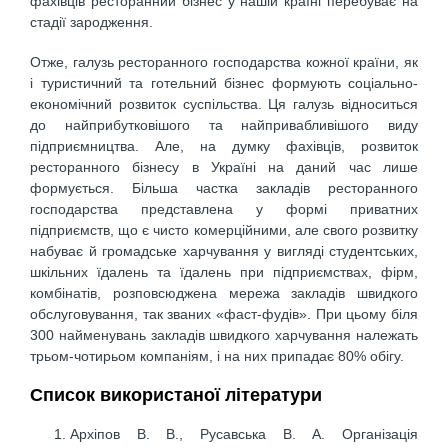
фахівців ресторанний бізнес у нашій країні перебуває на
стадії зародження.
Отже, галузь ресторанного господарства кожної країни, як
і туристичний та готельний бізнес формують соціально-
економічний розвиток суспільства. Ця галузь відноситься
до найприбутковішого та найпривабливішого виду
підприємництва. Але, на думку фахівців, розвиток
ресторанного бізнесу в Україні на даний час лише
формується. Більша частка закладів ресторанного
господарства представлена у формі приватних
підприємств, що є чисто комерційними, але свого розвитку
набуває й громадське харчування у вигляді студентських,
шкільних їдалень та їдалень при підприємствах, фірм,
комбінатів, розповсюджена мережа закладів швидкого
обслуговування, так званих «фаст-фудів». При цьому біля
300 найменувань закладів швидкого харчування належать
трьом-чотирьом компаніям, і на них припадає 80% обігу.
Список використаної літератури
Архіпов В. В., Русавська В. А. Організація