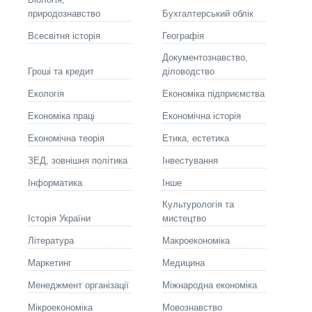
природознавство
Бухгалтерський облік
Всесвітня історія
Географія
Документознавство,
Гроші та кредит
діловодство
Екологія
Економіка підприємства
Економіка праці
Економічна історія
Економічна теорія
Етика, естетика
ЗЕД, зовнішня політика
Інвестування
Інформатика
Інше
Культурологія та
Історія України
мистецтво
Літературa
Макроекономіка
Маркетинг
Медицина
Менеджмент організації
Міжнародна економіка
Мікроекономіка
Мовознавство