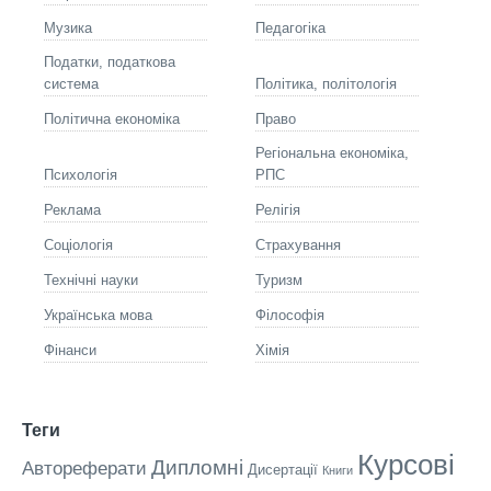
Музика
Педагогіка
Податки, податкова
система
Політика, політологія
Політична економіка
Право
Регіональна економіка,
Психологія
РПС
Реклама
Релігія
Соціологія
Страхування
Технічні науки
Туризм
Українська мова
Філософія
Фінанси
Хімія
Теги
Курсові
Дипломні
Автореферати
Дисертації
Книги