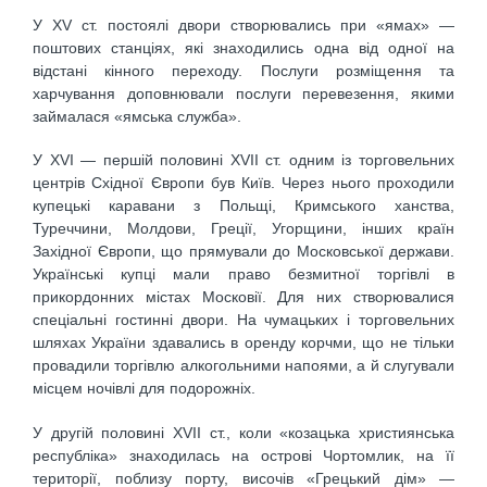
У XV ст. постоялі двори створювались при «ямах» —
поштових станціях, які знаходились одна від одної на
відстані кінного переходу. Послуги розміщення та
харчування доповнювали послуги перевезення, якими
займалася «ямська служба».
У XVI — першій половині XVII ст. одним із торговельних
центрів Східної Європи був Київ. Через нього проходили
купецькі каравани з Польщі, Кримського ханства,
Туреччини, Молдови, Греції, Угорщини, інших країн
Західної Європи, що прямували до Московської держави.
Українські купці мали право безмитної торгівлі в
прикордонних містах Московії. Для них створювалися
спеціальні гостинні двори. На чумацьких і торговельних
шляхах України здавались в оренду корчми, що не тільки
провадили торгівлю алкогольними напоями, а й слугували
місцем ночівлі для подорожніх.
У другій половині XVII ст., коли «козацька християнська
республіка» знаходилась на острові Чортомлик, на її
території, поблизу порту, височів «Грецький дім» —