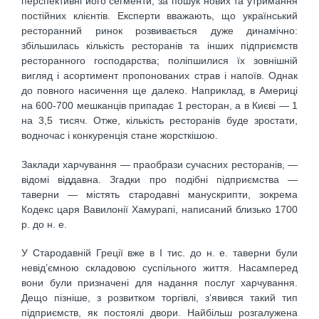
перспективні його сегменти; за пошук нових та утримання
постійних клієнтів. Експерти вважають, що український
ресторанний ринок розвивається дуже динамічно:
збільшилась кількість ресторанів та інших підприємств
ресторанного господарства; поліпшилися їх зовнішній
вигляд і асортимент пропонованих страв і напоїв. Однак
до повного насичення ще далеко. Наприклад, в Америці
на 600-700 мешканців припадає 1 ресторан, а в Києві — 1
на 3,5 тисяч. Отже, кількість ресторанів буде зростати,
водночас і конкуренція стане жорсткішою.
Заклади харчування — праобрази сучасних ресторанів, —
відомі віддавна. Згадки про подібні підприємства —
таверни — містять стародавні манускрипти, зокрема
Кодекс царя Вавилонії Хамурапі, написаний близько 1700
р. до н. е.
У Стародавній Греції вже в І тис. до н. е. таверни були
невід’ємною складовою суспільного життя. Насамперед
вони були призначені для надання послуг харчування.
Дещо пізніше, з розвитком торгівлі, з’явився такий тип
підприємств, як постоялі двори. Найбільш розгалужена