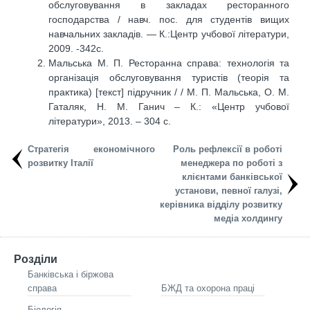
обслуговування в закладах ресторанного
господарства / навч. пос. для студентів вищих
навчальних закладів. — К.:Центр учбової літератури,
2009. -342с.
Мальська М. П. Ресторанна справа: технологія та
організація обслуговування туристів (теорія та
практика) [текст] підручник / / М. П. Мальська, О. М.
Гаталяк, Н. М. Ганич – К.: «Центр учбової
літератури», 2013. – 304 с.
Стратегія економічного
Роль рефлексії в роботі
розвитку Італії
менеджера по роботі з
клієнтами банківської
установи, певної галузі,
керівника відділу розвитку
медіа холдингу
Розділи
Банківська і біржова
справа
БЖД та охорона праці
Біологія,