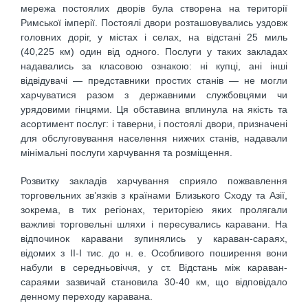
мережа постоялих дворів була створена на території
Римської імперії. Постоялі двори розташовувались уздовж
головних доріг, у містах і селах, на відстані 25 миль
(40,225 км) один від одного. Послуги у таких закладах
надавались за класовою ознакою: ні купці, ані інші
відвідувачі — представники простих станів — не могли
харчуватися разом з державними службовцями чи
урядовими гінцями. Ця обставина вплинула на якість та
асортимент послуг: і таверни, і постоялі двори, призначені
для обслуговування населення нижчих станів, надавали
мінімальні послуги харчування та розміщення.
Розвитку закладів харчування сприяло пожвавлення
торговельних зв’язків з країнами Близького Сходу та Азії,
зокрема, в тих регіонах, територією яких пролягали
важливі торговельні шляхи і пересувались каравани. На
відпочинок каравани зупинялись у караван-сараях,
відомих з ІІ-І тис. до н. е. Особливого поширення вони
набули в середньовіччя, у ст. Відстань між караван-
сараями зазвичай становила 30-40 км, що відповідало
денному переходу каравана.