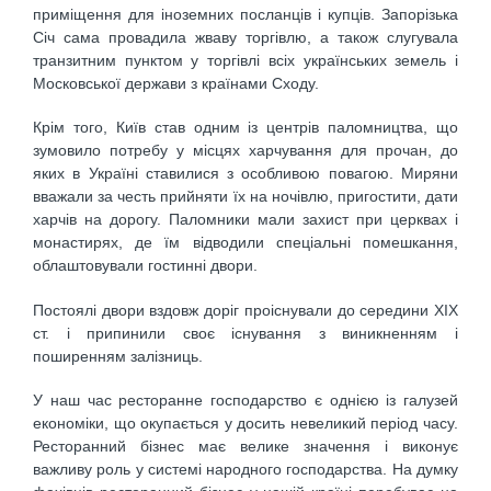
приміщення для іноземних посланців і купців. Запорізька
Січ сама провадила жваву торгівлю, а також слугувала
транзитним пунктом у торгівлі всіх українських земель і
Московської держави з країнами Сходу.
Крім того, Київ став одним із центрів паломництва, що
зумовило потребу у місцях харчування для прочан, до
яких в Україні ставилися з особливою повагою. Миряни
вважали за честь прийняти їх на ночівлю, пригостити, дати
харчів на дорогу. Паломники мали захист при церквах і
монастирях, де їм відводили спеціальні помешкання,
облаштовували гостинні двори.
Постоялі двори вздовж доріг проіснували до середини ХІХ
ст. і припинили своє існування з виникненням і
поширенням залізниць.
У наш час ресторанне господарство є однією із галузей
економіки, що окупається у досить невеликий період часу.
Ресторанний бізнес має велике значення і виконує
важливу роль у системі народного господарства. На думку