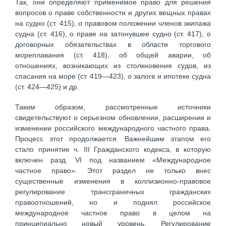
Так, они определяют применимое право для решения
вопросов о праве собственности и других вещных правах
на судно (ст. 415), о правовом положении членов экипажа
судна (ст. 416), о праве на затонувшее судно (ст. 417), о
договорных обязательствах в области торгового
мореплавания (ст. 418), об общей аварии, об
отношениях, возникающих из столкновения судов, из
спасания на море (ст. 419—423), о залоге и ипотеке судна
(ст. 424—425) и др.
Таким образом, рассмотренные источники
свидетельствуют о серьезном обновлении, расширении и
изменении российского международного частного права.
Процесс этот продолжается. Важнейшим этапом его
стало принятие ч. III Гражданского кодекса, в которую
включен разд. VI под названием «Международное
частное право». Этот раздел не только внес
существенные изменения в коллизионно-правовое
регулирование трансграничных гражданских
правоотношений, но и поднял российское
международное частное право в целом на
принципиально новый уровень. Регулирование