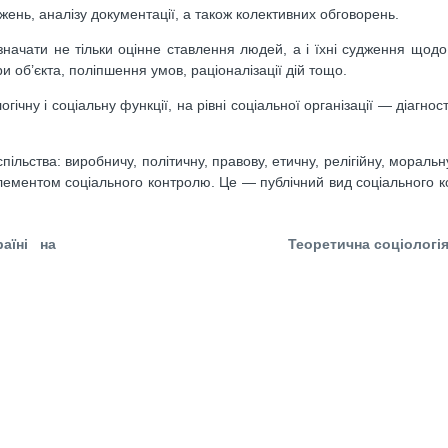
ень, аналізу документації, а також колективних обговорень.
значати не тільки оцінне ставлення людей, а і їхні судження щод
 об’єкта, поліпшення умов, раціоналізації дій тощо.
гічну і соціальну функції, на рівні соціальної організації — діагнос
ільства: виробничу, політичну, правову, етичну, релігійну, мораль
 елементом соціального контролю. Це — публічний вид соціального 
аїні на
Теоретична соціологія