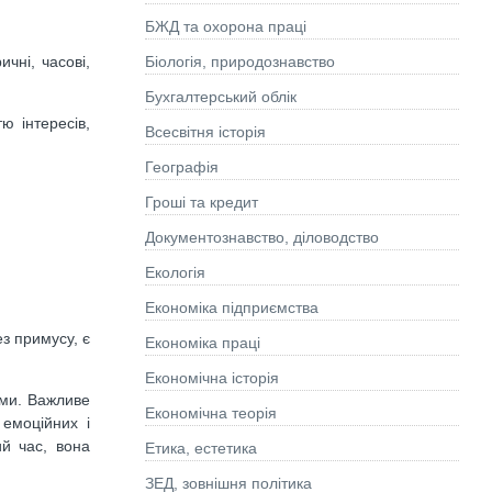
БЖД та охорона праці
Біологія, природознавство
чні, часові,
Бухгалтерський облік
ю інтересів,
Всесвітня історія
Географія
Гроші та кредит
Документознавство, діловодство
Екологія
Економіка підприємства
з примусу, є
Економіка праці
Економічна історія
ями. Важливе
Економічна теорія
 емоційних і
й час, вона
Етика, естетика
ЗЕД, зовнішня політика