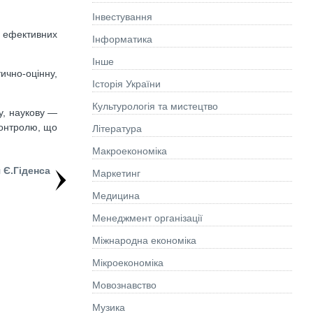
Інвестування
о ефективних
Інформатика
Інше
тично-оцінну,
Історія України
Культурологія та мистецтво
ну, наукову —
контролю, що
Літературa
Макроекономіка
 Є.Гіденса
Маркетинг
Медицина
Менеджмент організації
Міжнародна економіка
Мікроекономіка
Мовознавство
Музика