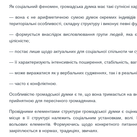
Як соціальний феномен, громадська думка має такі сутнісні ха
— вона є не арифметичною сумою думок окремих індивідів що
територіальні особливості, складну структуру і виконує певні фу
— формується внаслідок висловлювання групи людей, яка є 
цілісністю;
— постає лише щодо актуальних для соціальної спільноти чи су
— її характеризують інтенсивність поширення, стабільність, ваг
— може виражатися як у вербальних судженнях, так і в реальні
— часто є конфліктною.
Особливістю громадської думки є те, що вона тримається на в
прийнятною для пересічного громадянина.
Провідними елементами структури громадської думки є оцінки
місце в її структурі належить соціальним установкам, вол
вольових елементів. Формуючись щодо конкретного питання
закріплюється в нормах, традиціях, звичаях.