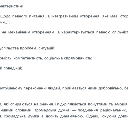
рактеристики:
до певного питання, а інтегративним утворення, яке має істори
нкції;
не механічним утворенням, а характеризується певною спільніст
спільства проблем, ситуацій;
омість, компетентність, соціальна спрямованість;
й поведінці;
нутрішньому переконанні людей, приймається ними добровільно, бе
, які спираються на знання і підкріплюються почуттями та емоці
і. Іншими словами, громадська думка — поєднання раціональних,
, громадська думка є досить динамічною. Однак, існуючи довги