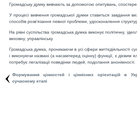
Громадську думку вивчають за допомогою опитувань, спостереж
У процесі вивчення громадської думки ставиться завдання ви
способів розв’язання певної проблеми, удосконалення структури
На рівні суспільства громадська думка виконує політичну, ідеоло
виховну, управлінську.
Громадська думка, проникаючи в усі сфери життєдіяльності сусп
і виконуючи названі (а насамперед оцінну) функції, є дієвим
потребує легалізації поведінки людей, подолання анонімності.
Формування цінностей і ціннісних орієнтацій в Укр
сучасному етапі