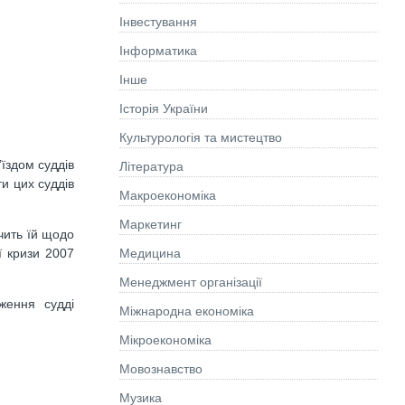
Інвестування
Інформатика
Інше
Історія України
Культурологія та мистецтво
їздом суддів
Літературa
ти цих суддів
Макроекономіка
Маркетинг
чить їй щодо
Медицина
ї кризи 2007
Менеджмент організації
ження судді
Міжнародна економіка
Мікроекономіка
Мовознавство
Музика