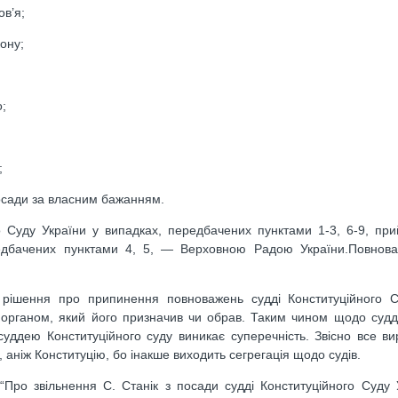
ов’я;
ону;
;
;
посади за власним бажанням.
 Суду України у випадках, передбачених пунктами 1-3, 6-9, пр
ередбачених пунктами 4, 5, — Верховною Радою України.Повнова
рішення про припинення повноважень судді Конституційного С
органом, який його призначив чи обрав. Таким чином щодо судд
суддею Конституційного суду виникає суперечність. Звісно все ви
, аніж Конституцію, бо інакше виходить сегрегація щодо судів.
Про звільнення С. Станік з посади судді Конституційного Суду У