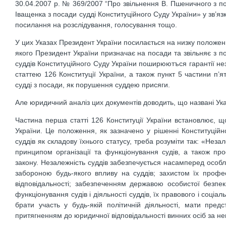
30.04.2007 р. № 369/2007 “Про звільнення В. Пшеничного з пос
Iващенка з посади судді Конституційного Суду України» у зв’
посилання на розслідування, голосування тощо.
У цих Указах Президент Укрaїни посилається на низку положень 
якого Президент України призначає на посади та звiльняє з по
суддiв Конституцiйного Суду України поширюютъся гapaнтії не
статтею 126 Конституцiї Укрaїни, а також пункт 5 частини п’ят
суддi з посади, як порушення суддею присяги.
Але юридичний аналіз цих документів доводить, що названі Указ
Частина перша cтaттi 126 Конституцiї Укрaїни встановлює, що
Укрaїни. Це положення, як зазначено у рiшеннi Конституцiйн
суддiв як складову їхнього статусу, треба розумiти так: «Неза
принципом органiзацiї та функцiонування cyдiв, а тaкож про
закону. Незалежнiсть суддiв забезпечується насамперед особ
забороною будь-якого впливу на суддiв; захистом їx профе
вiдповiдальностi; забезпеченням державою особистої безпе
функцiонування судiв i дiяльностi суддiв, їх правового i соцi
брати участь у будь-якiй полiтичнiй дiяльностi, мати пре
притягненням до юридичної вiдповiдальностi винних осiб за не