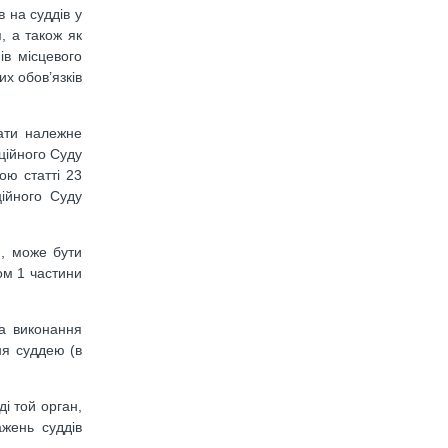
 на суддiв у
, а також як
ів мiсцевого
x обов’язкiв
вати належне
цiйного Суду
ою cтaттi 23
iйного Суду
и, може бути
ом 1 частини
на виконання
ня суддею (в
і той орган,
ажень суддів