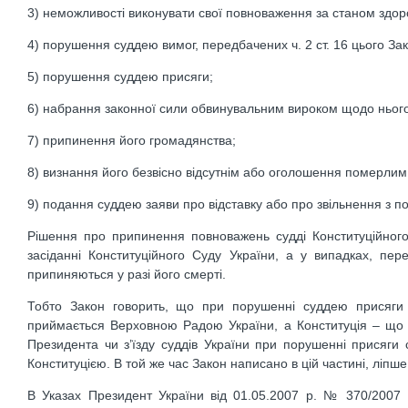
3) неможливості виконувати свої повноваження за станом здор
4) порушення суддею вимог, передбачених ч. 2 ст. 16 цього Зак
5) порушення суддею присяги;
6) набрання законної сили обвинувальним вироком щодо нього
7) припинення його громадянства;
8) визнання його безвісно відсутнім або оголошення померлим
9) подання суддею заяви про відставку або про звільнення з 
Рішення про припинення повноважень судді Конституційного
засіданні Конституційного Суду України, а у випадках, п
припиняються у разі його смерті.
Тобто Закон говорить, що при порушенні суддею присяги 
приймається Верховною Радою України, а Конституція – що 
Президента чи з’їзду суддів України при порушенні присяги 
Конституцією. В той же час Закон написано в цій частині, ліпше
В Указах Президент Укрaїни від 01.05.2007 р. № 370/2007 “