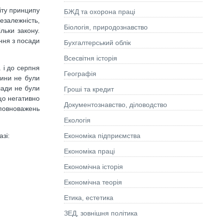
іту принципу
БЖД та охорона праці
езалежність,
Біологія, природознавство
льки закону.
ння з посади
Бухгалтерський облік
Всесвітня історія
 і до серпня
Географія
чини не були
лади не були
Гроші та кредит
що негативно
Документознавство, діловодство
 повноважень
Екологія
Економіка підприємства
азі:
Економіка праці
Економічна історія
Економічна теорія
Етика, естетика
ЗЕД, зовнішня політика