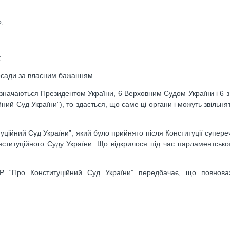
;
;
посади за власним бажанням.
ризначаються Президентом України, 6 Верховним Судом України і 6 з’
йний Суд України”), то здається, що саме ці органи і можуть звільня
уційний Суд України”, який було прийнято після Конституції супере
ституційного Суду України. Що відкрилося під час парламентсько
Р “Про Конституційний Суд України” передбачає, що повнова