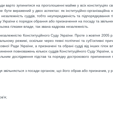
лади варто зупинитися на проголошенні майже у всіх конституціях св
е бути виражений у двох аспектах: як інституційно-організаційна н
 незалежність суддів, тобто неупередженість та підпорядкування ті
у України є порядок обрання або призначення на посаду та звільне
рьома гілками влади, так звана кадрова незалежність.
езалежністю Конституційного Суду України. Проте з жовтня 2005 р.
льному режимі, оскільки через певні політичні та суб’єктивні при
овної Ради України, а призначені та обрані судді від інших гілок в
пинення повноважень кількох суддів Конституційного Суду України, 
туальним дослідження підстав та порядку дострокового припинення
ддя звільняється з посади органом, що його обрав або призначив, у р
ов’я;