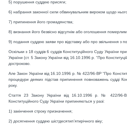
5) порушення суддею присяги;
6) набрання законної сили обвинувальним вироком щодо нього
7) припинення його громадянства;
8) визнання його безвісно відсутнім або оголошення померлим
9) подання суддею заяви про відставку або про звільнення з 
Оскільки з 18 суддів 6 суддів Конституційного Суду України п
України (ст. 5 Закону України від 16.10.1996 р. “Про Конституці
достроково.
Але Закон України від 16.10.1996 р. № 422/96-ВР “Про Констит
процедури деяких підстав припинення повноважень судді Кон
року.
Стаття 23 Закону України від 16.10.1996 р. № 422/96-В
Конституційного Суду України припиняються у разі:
1) закінчення строку призначення;
2) досягнення суддею шістдесятип’ятирічного віку;