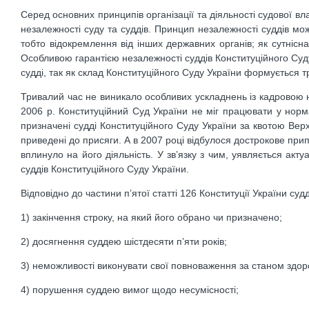
Серед основних принципів організації та діяльності судової в
незалежності суду та суддів. Принцип незалежності суддів мож
тобто відокремлення від інших державних органів; як сутнісна
Особливою гарантією незалежності суддів Конституційного Суд
судді, так як склад Конституційного Суду України формується т
Тривалий час не виникало особливих ускладнень із кадровою н
2006 р. Конституційний Суд України не міг працювати у норма
призначені судді Конституційного Суду України за квотою Верх
приведені до присяги. А в 2007 році відбулося дострокове при
вплинуло на його діяльність. У зв’язку з чим, уявляється ак
суддів Конституційного Суду України.
Відповідно до частини п’ятої статті 126 Конституції України су
1) закінчення строку, на який його обрано чи призначено;
2) досягнення суддею шістдесяти п’яти років;
3) неможливості виконувати свої повноваження за станом здор
4) порушення суддею вимог щодо несумісності;