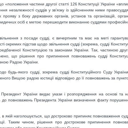
о «положення частини другої статтi 126 Конституцiї України «вплив
ння незалежностi суддiв у зв’язку iз здiйсненням ними правосуддя
прояву з боку державних органiв, установ та органiзацiй, орган
юридичнux осiб є метою nерешкодити виконанню суддями професiйни
звільнення з посади суддi, є вичерпним та має на мeтi гаранту
тi окремих пiдстав щодо звiльнення суддi (зокрема, суддi Конститу
редбаченої Конституцiєю та законами Укрaїни. Так, частиною друг
чено, що рiшення про припинення повноважень суддi Конституц
вною Радою України.
до будь-якого судді, зокрема суддi Конституцiйного Суду Україн
сеного Вищою радою юстицiї вiдповiдно до її повноважень за пункт
и, Президент України видає укази i розпорядження на основi та 
сить до повноважень Президента України визначення факту порушен
и, в якій наголошується, що достроково припиняє повноваження судд
икції. Таким чином, рішення про дострокове припинення повнов