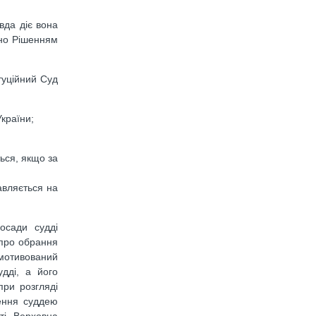
вда діє вона
ено Рішенням
туційний Суд
країни;
ться, якщо за
авляється на
осади судді
 про обрання
вмотивований
дді, а його
при розгляді
шення суддею