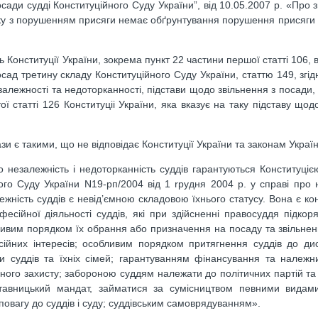
ади судді Конституційного Суду України”, від 10.05.2007 р. «Про з
язку з порушенням присяги немає обґрунтування порушення присяги 
Конституцiї України, зокрема пункт 22 частини першої cтатті 106, 
сад третину складу Конституцiйного Суду України, статтю 149, згiд
залежностi та недоторканностi, пiдстави щодо звiльнення з посади,
ої статтi 126 Конституцii України, яка вказує на таку пiдставу що
и є такими, що не вiдповiдає Конституції України та законам Україн
 незалежнicть i недоторканнiсть суддiв гарантуються Конституцiє
ого Суду України N19-рп/2004 вiд 1 rpудня 2004 р. у справi про 
лежнiсть суддів є невiд’ємною складовою їxньoгo статусу. Вона є к
фесiйної дiяльностi cуддів, які при здiйсненнi правосуддя пiдко
ливим порядком їх обрання або призначення на посаду та звiльнен
сiйних iнтepeciв; особливим порядком притягнення суддiв до ди
ки суддів та їxнix сiмей; гарантуванням фiнансування та належ
ального захисту; забороною суддям належати до полiтичних партiй т
дставницький мандат, займатися за сумicництвом певними видами
повагу до суддiв i суду; суддівським самоврядуванням».