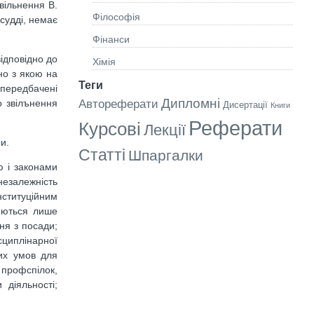
вільнення В.
Філософія
судді, немає
Фінанси
вiдповiдно до
Хімія
но з якою на
Теги
 передбаченi
Дипломні
Автореферати
до звiлънення
Дисертації
Книги
Реферати
Курсові
Лекції
и.
Статті
Шпаргалки
ю i законами
незалежнiсть
онституцiйним
ряються лише
ня з посади;
сциплiнарної
них умов для
а профспілок,
 дiяльностi;