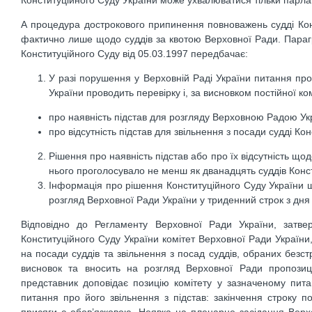
Конституційного Суду України може ухвалюватися тільки пар
А процедура дострокового припинення повноважень судді Кон
фактично лише щодо суддів за квотою Верховної Ради. Параг
Конституційного Суду від 05.03.1997 передбачає:
У разі порушення у Верховній Раді України питання пр
України проводить перевірку і, за висновком постійної ко
про наявність підстав для розгляду Верховною Радою Укр
про відсутність підстав для звільнення з посади судді Ко
Рішення про наявність підстав або про їх відсутність що
нього проголосувало не менш як дванадцять суддів Конст
Інформація про рішення Конституційного Суду України щ
розгляд Верховної Ради України у триденний строк з дня
Відповідно до Регламенту Верховної Ради України, затве
Конституційного Суду України комітет Верховної Ради Україн
на посади суддів та звільнення з посад суддів, обраних без
висновок та вносить на розгляд Верховної Ради пропози
представник доповідає позицію комітету у зазначеному пита
питання про його звільнення з підстав: закінчення строку