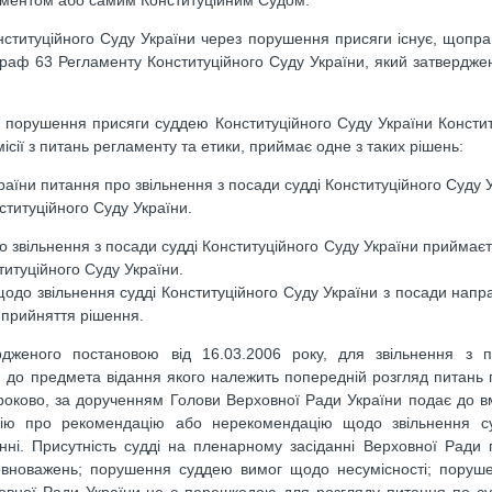
ламентом або самим Конституційним Судом.
ституційного Суду України через порушення присяги існує, щопра
раф 63 Регламенту Конституційного Суду України, який затвердж
о порушення присяги суддею Конституційного Суду України Консти
місії з питань регламенту та етики, приймає одне з таких рішень:
аїни питання про звільнення з посади судді Конституційного Суду У
нституційного Суду України.
до звільнення з посади судді Конституційного Суду України приймає
итуційного Суду України.
одо звільнення судді Конституційного Суду України з посади напр
 прийняття рішення.
рдженого постановою від 16.03.2006 року, для звільнення з п
и, до предмета відання якого належить попередній розгляд питань
строково, за дорученням Голови Верховної Ради України подає до 
цію про рекомендацію або нерекомендацію щодо звільнення су
нні. Присутність судді на пленарному засіданні Верховної Ради 
 повноважень; порушення суддею вимог щодо несумісності; пору