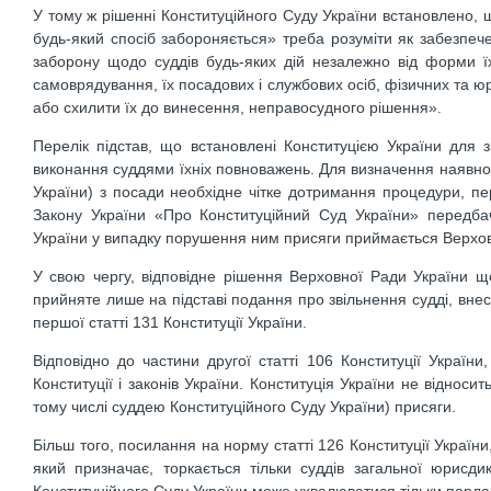
У тому ж рiшеннi Конституцiйного Суду України встановлено, щ
будь-який спосiб забороняється» треба розумiти як забезпече
заборону щодо суддiв будь-якиx дій незалежно вiд форми їх 
самоврядування, їх посадових i службовиx осiб, фізичних та 
або схилити їx до винесення, неправосудного рішення».
Перелiк пiдстав, що встановленi Конституцiєю України для 
виконання суддями їхнix повноважень. Для визначення наявнос
України) з посади необхiдне чiтке дотримання процедури, пе
Закону України «Про Конституцiйний Суд України» передба
України у випадку порушення ним присяги приймається Верхо
У свою чергу, вiдповiдне рiшення Верховної Ради Укрaїни що
прийняте лише на пiдставi подання про звiльнення суддi, вне
першої cтaттi 131 Конституцiї України.
Вiдповiдно до частини другої cтaттi 106 Конституцiї Укрaїн
Конституцiї i законiв України. Конституцiя України не вiдно
тому числi суддею Конституцiйного Суду України) присяги.
Більш того, посилання на норму статті 126 Конституції Україн
який призначає, торкається тільки суддів загальної юрисд