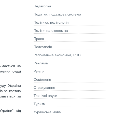
Педагогіка
Податки, податкова система
Політика, політологія
Політична економіка
Право
Психологія
Регіональна економіка, РПС
Реклама
иймається на
Релігія
ження судді
Соціологія
уду України
Страхування
ів за квотою
Технічні науки
рішується за
Туризм
країни”, від
Українська мова