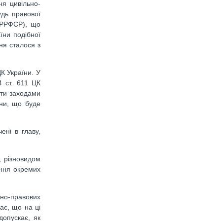
ня цивільно-
удь правової
К РРФСР), що
їни подібної
ня сталося з
К України. У
4 ст. 611 ЦК
ати заходами
ини, що буде
ені в главу,
, різновидом
ання окремих
но-правових
ає, що на ці
допускає, як