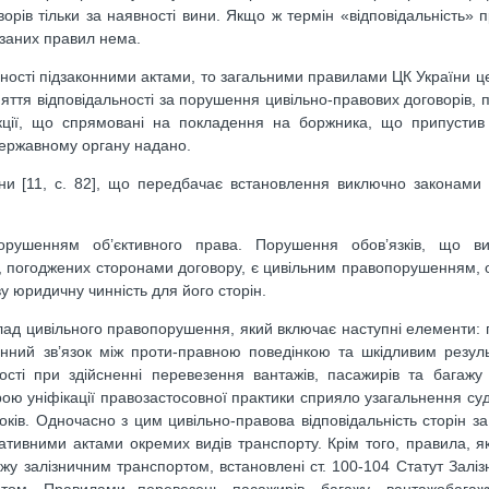
орів тільки за наявності вини. Якщо ж термін «відповідальність» 
азаних правил нема.
ності підзаконними актами, то загальними правилами ЦК України ц
яття відповідальності за порушення цивільно-правових договорів, 
укції, що спрямовані на покладення на боржника, що припустив
державному органу надано.
їни [11, с. 82], що передбачає встановлення виключно законами 
рушенням об’єктивного права. Порушення обов’язків, що в
огоджених сторонами договору, є цивільним правопорушенням, оск
у юридичну чинність для його сторін.
клад цивільного правопорушення, який включає наступні елементи:
чинний зв’язок між проти-правною поведінкою та шкідливим резул
сті при здійсненні перевезення вантажів, пасажирів та багажу
ою уніфікації правозастосовної практики сприяло узагальнення су
оків. Одночасно з цим цивільно-правова відповідальність сторін з
тивними актами окремих видів транспорту. Крім того, правила, я
у залізничним транспортом, встановлені ст. 100-104 Статут Залізн
ртом, Правилами перевезень пасажирів, багажу, вантажобага