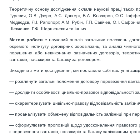
Теоретичну основу дослідження склали наукові праці таких прав
Гуревич, О.В. Дзера, А.С. Довгерт, В.А. Єгіазаров, О.С. Іоффе
Мєдвєдєв, Я.І. Рапопорт, А.М. Рубін, Г.П. Савічев, О.І. Сафонч
Шевченко, Г.Ф. Шершеневич та інших.
Метою роботи
є науковий аналіз загальних положень догов
окремого інституту договірних зобов’язань, та аналіз чинног
порушення або невиконання зазначених договорів, теорети
вантажів, пасажирів та багажу за договором.
Виходячи з мети дослідження, ми поставили собі наступні
зав
— розглянути загальні положення договору перевезення вантаж
— дослідити особливості цивільно-правової відповідальності за
— охарактеризувати цивільно-правову відповідальність залізни
— проаналізувати обмежену відповідальність залізниці при пе
— сформулювати пропозиції щодо удосконалення правового ре
з перевезення вантажів, пасажирів та багажу залізничним тран