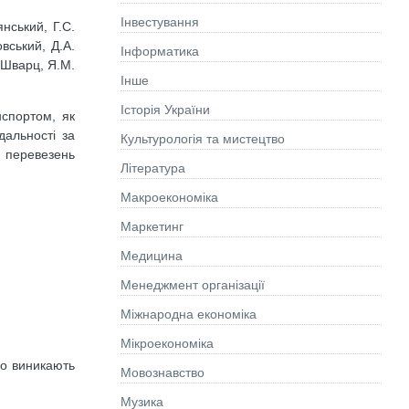
Інвестування
янський, Г.С.
овський, Д.А.
Інформатика
. Шварц, Я.М.
Інше
Історія України
нспортом, як
дальності за
Культурологія та мистецтво
 перевезень
Літературa
Макроекономіка
Маркетинг
Медицина
Менеджмент організації
Міжнародна економіка
Мікроекономіка
що виникають
Мовознавство
Музика