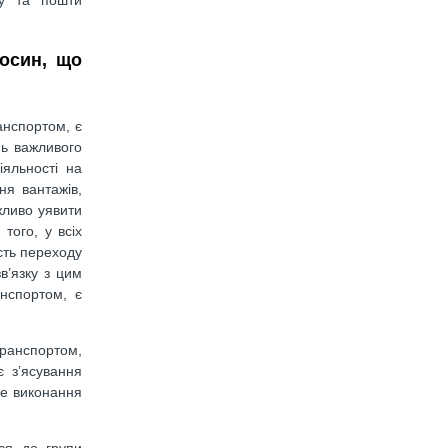
носин, що
анспортом, є
нь важливого
яльності на
ня вантажів,
жливо уявити
того, у всіх
ість переходу
в’язку з цим
анспортом, є
транспортом,
 з’ясування
не виконання
ься до групи