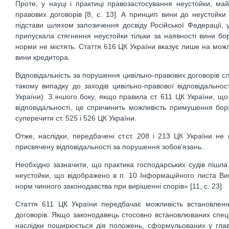
Проте, у науці і практиці правозастосування неустойки, ма
правових договорів [8, с. 13]. А принцип вини до неустойки 
підстави шляхом запозичення досвіду Російської Федерації, 
припускала стягнення неустойки тільки за наявності вини бор
норми не містять. Стаття 616 ЦК України вказує лише на мож
вини кредитора.
Відповідальність за порушення цивільно-правових договорів сл
такому випадку до заходів цивільно-правової відповідальност
України). З іншого боку, якщо правила ст. 611 ЦК України, 
відповідальності, це спричинить можливість примушення бор
суперечити ст. 525 і 526 ЦК України.
Отже, наслідки, передбачені ст.ст. 208 і 213 ЦК України не 
присвячену відповідальності за порушення зобов’язань.
Необхідно зазначити, що практика господарських судів пішла
неустойки, що відображено в п. 10 Інформаційного листа Ви
норм чинного законодавства при вирішенні спорів» [11, с. 23].
Стаття 611 ЦК України передбачає можливість встановленн
договорів. Якщо законодавець стосовно встановлюваних спеціа
наслідки поширюється дія положень, сформульованих у главі