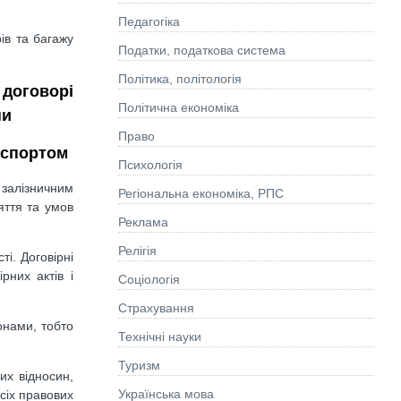
Педагогіка
ів та багажу
Податки, податкова система
Політика, політологія
договорі
Політична економіка
ни
Право
нспортом
Психологія
залізничним
Регіональна економіка, РПС
яття та умов
Реклама
Релігія
і. Договірні
рних актів і
Соціологія
Страхування
онами, тобто
Технічні науки
Туризм
их відносин,
Українська мова
всіх правових