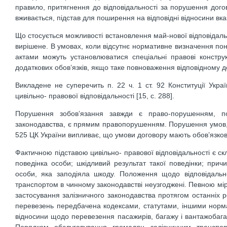
правило, притягнення до відповідальності за порушення догов
вживається, підстав для поширення на відповідні відносини вк
Що стосується можливості встановлення май-нової відповідаль
вирішене. В умовах, коли відсутнє нормативне визначення пон
актами можуть установлюватися спеціальні правові констр
додаткових обов’язків, якщо таке повноваження відповідному 
Викладене не суперечить п. 22 ч. 1 ст. 92 Конституції Укра
цивільно- правової відповідальності [15, с. 288].
Порушення зобов’язання завжди є право-порушенням, по
законодавства, є прямим правопорушенням. Порушення умов, п
525 ЦК України випливає, що умови договору мають обов’язков
Фактичною підставою цивільно- правової відповідальності є с
поведінка особи; шкідливий результат такої поведінки; при
особи, яка заподіяла шкоду. Положення щодо відповідально
транспортом в чинному законодавстві неузгоджені. Певною мір
застосування залізничного законодавства протягом останніх р
перевезень передбачена кодексами, статутами, іншими норма
відносини щодо перевезення пасажирів, багажу і вантажобагаж
Порядком обслуговування громадян залізничним транспо