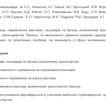
ознавців, як С.С. Алексєєв, А.Г. Биков, М.І. Братський, В.В. Вітр
, О.О. Карлов, А.Д. Кейлін, Н.С. Ковалевська, В.В. Луць, О.Л. Мак
ик, О.М Садіков., Є.О. Харитонов, М.Є. Ходунов, Р.Ш. Цинцадзе, Х.І
ору перевезення вантажів, пасажирів та багажу залізничним тра
о законодавства України, та виникнення цивільно-правової відпові
чних та практичних проблем, які виникають в сфері залізничних
дання
:
ів, пасажирів та багажу залізничним транспортом;
лізничного перевізника за перевезення вантажів;
чного перевізника за втрату вантажу;
ревезенні вантажу залізничним транспортом України;
гулювання відповідальності учасників цивільних правовідносин, 
спортом.