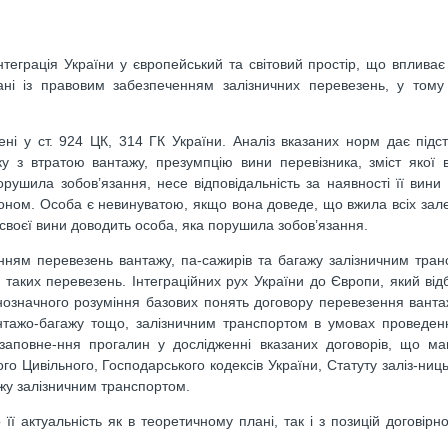
теграція України у європейський та світовий простір, що впливає
ані із правовим забезпеченням залізничних перевезень, у тому
ені у ст. 924 ЦК, 314 ГК України. Аналіз вказаних норм дає підс
у з втратою вантажу, презумпцію вини перевізника, зміст якої 
порушила зобов’язання, несе відповідальність за наявності її вини
оном. Особа є невинуватою, якщо вона доведе, що вжила всіх зале
 своєї вини доводить особа, яка порушила зобов’язання.
нням перевезень вантажу, па-сажирів та багажу залізничним тра
таких перевезень. Інтеграційних рух України до Європи, який від
нозначного розуміння базових понять договору перевезення ванта
антажо-багажу тощо, залізничним транспортом в умовах проведе
 заповне-ння прогалин у дослідженні вказаних договорів, що ма
го Цивільного, Господарського кодексів України, Статуту заліз-ниць
жу залізничним транспортом.
ї актуальність як в теоретичному плані, так і з позицій договірно