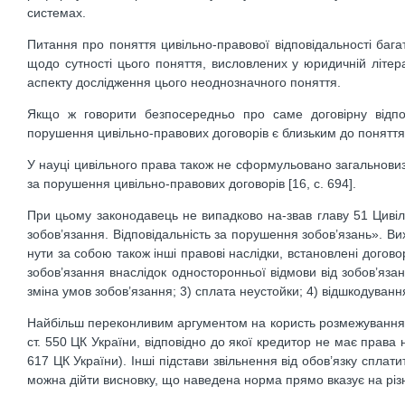
системах.
Питання про поняття цивільно-правової відповідальності бага
щодо сутності цього поняття, висловлених у юридичній літер
аспекту дослідження цього неоднозначного поняття.
Якщо ж говорити безпосередньо про саме договірну відпові
порушення цивільно-правових договорів є близьким до поняття
У науці цивільного права також не сформульовано загальновиз
за порушення цивільно-правових договорів [16, с. 694].
При цьому законодавець не випадково на-звав главу 51 Цивіл
зобов’язання. Відповідальність за порушення зобов’язань». Вих
нути за собою також інші правові наслідки, встановлені догово
зобов’язання внаслідок односторонньої відмови від зобов’яза
зміна умов зобов’язання; 3) сплата неустойки; 4) відшкодуванн
Найбільш переконливим аргументом на користь розмежування по
ст. 550 ЦК України, відповідно до якої кредитор не має права 
617 ЦК України). Інші підстави звільнення від обов’язку сплати
можна дійти висновку, що наведена норма прямо вказує на різні