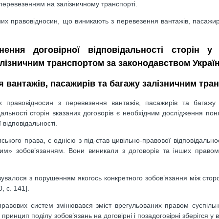
з перевезенням на залізничному транспорті.
ьних правовідносин, що виникають з перевезення вантажів, пасажир
нення договірної відповідальності сторін у 
алізничним транспортом за законодавством Украї
я вантажів, пасажирів та багажу залізничним тра
 правовідносин з перевезення вантажів, пасажирів та багажу 
альності сторін вказаних договорів є необхідним дослідження пон
 відповідальності.
ького права, є однією з під-став цивільно-правової відповідальност
ним» зобов’язанням. Вони виникали з договорів та інших правомі
язувалося з порушенням якогось конкретного зобов’язання між стор
 с. 141].
правових систем змінювався зміст врегульованих правом суспільн
ринцип поділу зобов’язань на договірні і позадоговірні зберігся у 