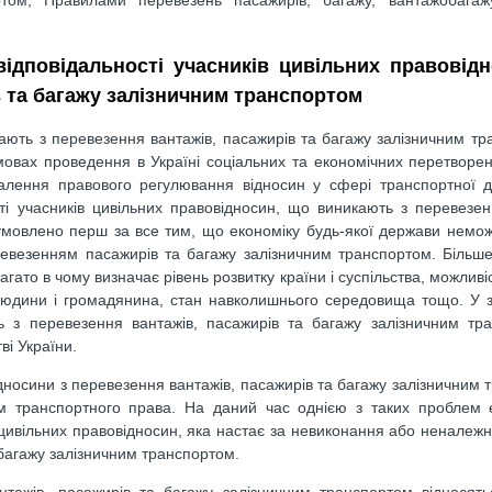
 відповідальності учасників цивільних правовід
 та багажу залізничним транспортом
кають з перевезення вантажів, пасажирів та багажу залізничним тр
мовах проведення в Україні соціальних та економічних перетворе
алення правового регулювання відносин у сфері транспортної ді
сті учасників цивільних правовідносин, що виникають з перевезен
умовлено перш за все тим, що економіку будь-якої держави немо
ревезенням пасажирів та багажу залізничним транспортом. Більше 
агато в чому визначає рівень розвитку країни і суспільства, можлив
 людини і громадянина, стан навколишнього середовища тощо. У з
ть з перевезення вантажів, пасажирів та багажу залізничним тр
і України.
носини з перевезення вантажів, пасажирів та багажу залізничним 
 транспортного права. На даний час однією з таких проблем є
 цивільних правовідносин, яка настає за невиконання або неналеж
 багажу залізничним транспортом.
нтажів, пасажирів та багажу залізничним транспортом відносят