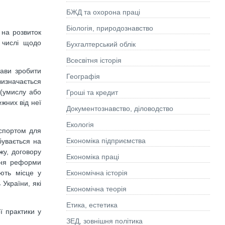
БЖД та охорона праці
Біологія, природознавство
 на розвиток
 числі щодо
Бухгалтерський облік
Всесвітня історія
тави зробити
Географія
визначається
 (умислу або
Гроші та кредит
жних від неї
Документознавство, діловодство
Екологія
нспортом для
Економіка підприємства
бувається на
жу, договору
Економіка праці
ння реформи
ють місце у
Економічна історія
 України, які
Економічна теорія
Етика, естетика
ї практики у
ЗЕД, зовнішня політика