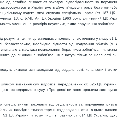
йже одностайно визнається заходом відповідальності за порушен
застосовується в Україні вже майже п’ятдесят років без якої-неб
у цивільному кодексі якої існувала спеціальна норма (ст. 187 Ц
жника [13, с. 574]. Ані ЦК України 1963 року, ані чинний ЦК Укра
ливість зменшення розмірів неустойки, якщо порушення зобов’язан
ід розуміти так, як це випливає з положень, включених у главу 51 Ц
і, беззастережно, необхідно віднести відшкодування збитків (п. 
що визначають наслідки невиконання боржником зобов’язання, визн
жника до виконання зобов’язання в натурі тільки за наявності в
можуть визнаватися заходами відповідальності, хоча вони і включ
 шляхом визнання сум відсотків, передбачених ст. 625 ЦК України
щого господарського суду «Про деякі питання практики застосув
я спеціальними законами відповідальності за порушення цивіль
льних наслідків вживає термін «відповідальність», з цього виплив
 51 ЦК України, у тому числі і правило ст. 614 ЦК України, що 