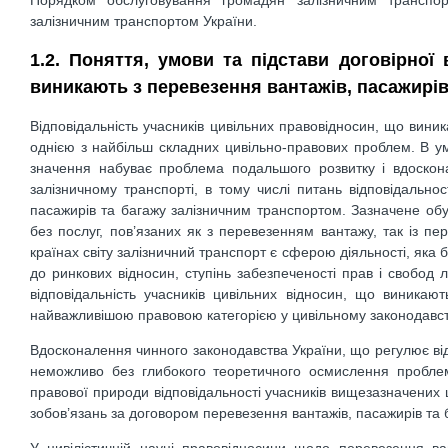
залізничним транспортом України.
1.2. Поняття, умови та підстави договірної
виникають з перевезення вантажів, пасажирів
Відповідальність учасників цивільних правовідносин, що вини
однією з найбільш складних цивільно-правових проблем. В у
значення набуває проблема подальшого розвитку і вдоскон
залізничному транспорті, в тому числі питань відповідально
пасажирів та багажу залізничним транспортом. Зазначене об
без послуг, пов’язаних як з перевезенням вантажу, так із пе
країнах світу залізничний транспорт є сферою діяльності, яка б
до ринкових відносин, ступінь забезпеченості прав і свобод
відповідальність учасників цивільних відносин, що виникаю
найважливішою правовою категорією у цивільному законодавств
Вдосконалення чинного законодавства України, що регулює від
неможливо без глибокого теоретичного осмислення проблем
правової природи відповідальності учасників вищезазначених
зобов’язань за договором перевезення вантажів, пасажирів та
У цивілістичній науці правовідносини щодо перевезення ва