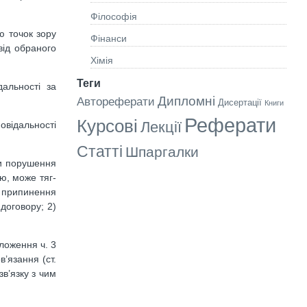
Філософія
ю точок зору
Фінанси
від обраного
Хімія
Теги
дальності за
Дипломні
Автореферати
Дисертації
Книги
Реферати
Курсові
Лекції
овідальності
Статті
Шпаргалки
ки порушення
тю, може тяг-
1) припинення
договору; 2)
ложення ч. 3
в’язання (ст.
зв’язку з чим