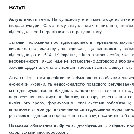
Вступ
Актуальність теми.
На сучасному етапі має місце активна ін
інфраструктури. Саме тому актуальними є питання, пов’яз
відповідальності перевізника за втрату вантажу.
Загальні положення про відповідальність перевізника закріпл
висновок про властиву для відносин, що виникають у зв’язк
відповідно до ст. 614 ЦК України, згідно з якою особа, яка 
необережності), якщо інше не встановлено договором або зак
заходів щодо належного виконання зобов’язання, а відсутність
Актуальність теми дослідження обумовлена особливим значе
економіки України, та недосконалістю правового регулювання 
сьогодні, зумовлює необхідність належного визначення та од
перевезення пасажирів та багажу, договору перевезення в
цивільного права, формування нової системи зобов’язань;
вітчизняній літературі; визна-чення співвідношення норм чинно
регулюють відносини переве-зення вантажу, пасажирів та бага
Наведене обумовлює вибір теми дослідження, й свідчить про ї
сфері залізничних перевезень.