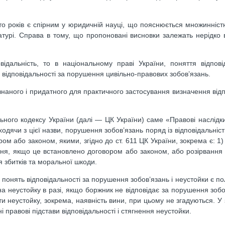
то років є спірним у юридичній науці, що пояснюється множинніст
атурі. Справа в тому, що пропоновані висновки залежать нерідко 
дальність, то в національному праві України, поняття відпові
 відповідальності за порушення цивільно-правових зобов’язань.
наного і придатного для практичного застосування визначення відп
ьного кодексу України (далі — ЦК України) саме «Правові наслід
одячи з цієї назви, порушення зобов’язань поряд із відповідальніс
ром або законом, якими, згідно до ст. 611 ЦК України, зокрема є: 
ння, якщо це встановлено договором або законом, або розірвання 
я збитків та моральної шкоди.
нять відповідальності за порушення зобов’язань і неустойки є по
на неустойку в разі, якщо боржник не відповідає за порушення зобо
ти неустойку, зокрема, наявність вини, при цьому не згадуються. У 
 правові підстави відповідальності і стягнення неустойки.