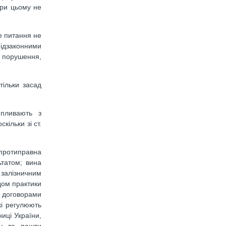
при цьому не
е питання не
підзаконними
 порушення,
тільки засад
ипливають з
ільки зі ст.
 протиправна
ьтатом; вина
 залізничним
дом практики
а договорами
кі регулюють
иці України,
жу та пошти