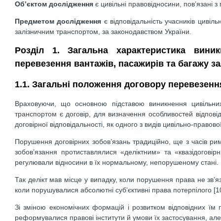
Об’єктом дослідження
є цивільні правовідносини, пов’язані 
Предметом дослідження
є відповідальність учасників цивіл
залізничним транспортом, за законодавством України.
Розділ 1. Загальна характеристика виник
перевезення вантажів, пасажирів та багажу з
1.1. Загальні положення договору перевезенн
Враховуючи, що основною підставою виникнення цивільних
транспортом є договір, для визначення особливостей відповід
договірної відповідальності, як одного з видів цивільно-правової
Порушення договірних зобов’язань традиційно, ще з часів римс
зобов’язання протиставлялися «деліктним» та «квазідоговір
регулювали відносини в їх нормальному, непорушеному стані.
Так делікт мав місце у випадку, коли порушення права не зв’
коли порушувалися абсолютні суб’єктивні права потерпілого [10,
Зі зміною економічних формацій і розвитком відповідних їм 
реформувалися правові інститути й умови їх застосування, але п