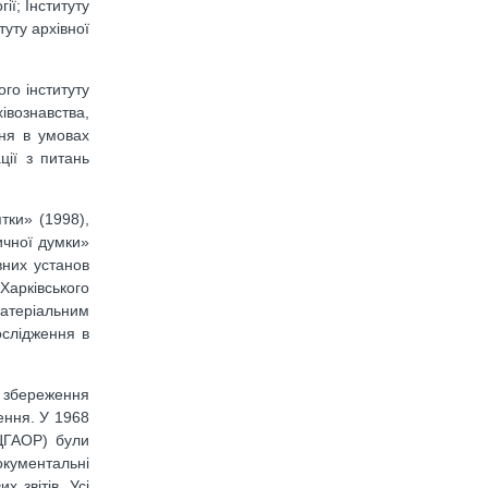
ії; Інституту
туту архівної
го інституту
вознавства,
ння в умовах
ції з питань
тки» (1998),
ричної думки»
вних установ
арківського
матеріальним
ослідження в
а збереження
ення. У 1968
(ЦГАОР) були
окументальні
х звітів. Усі