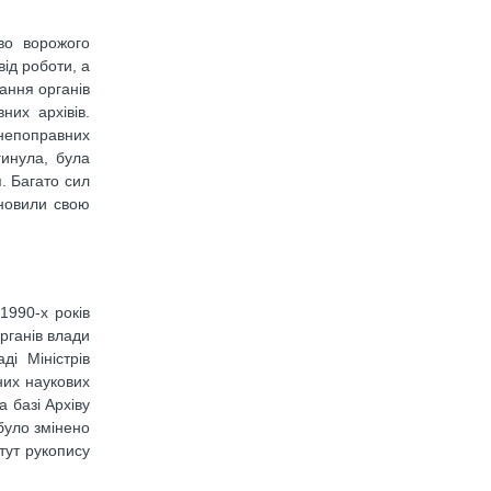
во ворожого
ід роботи, а
вання органів
них архівів.
 непоправних
гинула, була
я. Багато сил
дновили свою
1990-х років
органів влади
ді Міністрів
них наукових
 базі Архіву
було змінено
итут рукопису