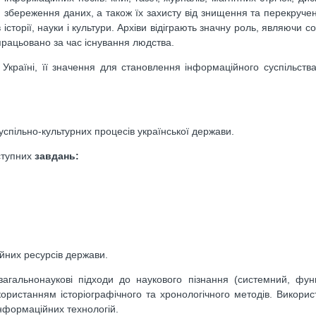
 збереження даних, а також їх захисту від знищення та перекручен
сторії, науки і культури. Архіви відіграють значну роль, являючи с
апрацьовано за час існування людства.
 Україні, її значення для становлення інформаційного суспільства
успільно-культурних процесів української держави.
ступних
завдань:
ійних ресурсів держави.
агальнонаукові підходи до наукового пізнання (системний, фун
користанням історіографічного та хронологічного методів. Викори
 інформаційних технологій.