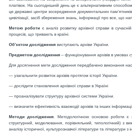
платівок. На сьогоднішній день це є альтернативним способом
це державні центри зосередження документальних пам’ятників і
цивілізації, засіб збереження знань, інформації про все, що н
Метою роботи
є аналіз розвитку архівної справи в сучасній
процесів, що тривають в країні.
Об’єктом дослідження
виступають архіви України.
Предметом дослідження
– функціонування архівів в умовах с
Для досягнення мети дослідження передбачено виконання на
— узагальнити розвиток архівів протягом історії України.
— дослідити становлення архівної справи в Україні
— проаналізувати структуру архівної системи України.
— визначити ефективність взаємодії архівів та інших інформац
Методи дослідження
. Методологічною основою роботи є з
структурний, моделювання, порівняльний, типологічний) з ви
аналізу історичної, культурознавчої літератури та літератури з