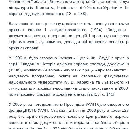
Чернігівської області; Державного архіву м. Севастополя; Галуз
літератури ім. Шевченка; Національної бібліотеки України ім. В
справи та документознавства [13, с. 138].
Важливою віхою в розвитку архівістики стало заснування галуз
архівної справи і документознавства (1994). Завдання 
документознавства, створенні концепцій і прогнозуванні роз
інформатизації суспільства, дослідженні правових аспектів 
архівної справи.
У 1996 р. було створено науковий щорічник «Студії з архівн
серійні видання «Історія архівної справи: спогади, дослідженн
(1998), міжвідомчий збірник наукових праць «Архівознавство.
набувають професійної освіти на історичних факультетах 
національного університету ім. В. Карабіна та Львівського
стимулом для архівістів-дослідників стало заснування в 2000
галузі архівної справи та документознавства [13, с. 146].
У 2005 р. за погодженням із Президією УААН було створено с
фондів ДНСГБ УААН. Станом на 1 січня 2008 року в архіві 1276
році експертно-перевірочною комісією Центрального державн
внесені в опис документальні матеріали постійного зберіга
матеріали фонду № 5024 відображають діяльність бібліотеки і с