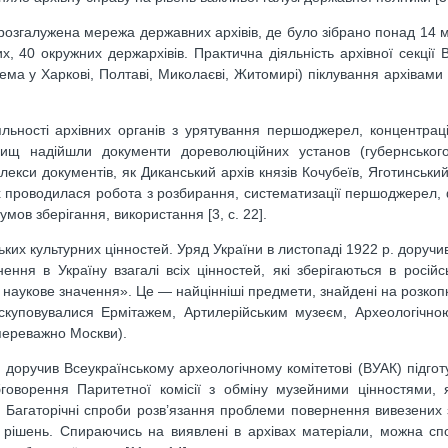
 розгалужена мережа державних архівів, де було зібрано понад 14 м
х, 40 окружних держархівів. Практична діяльність архівної секці
ма у Харкові, Полтаві, Миколаєві, Житомирі) піклування архівами
яльності архівних органів з урятування першоджерел, концентраці
вищ надійшли документи дореволюційних установ (губернського
плекси документів, як Диканський архів князів Кочубеїв, Яготинський
вах проводилася робота з розбирання, систематизації першоджерел
умов зберігання, використання [3, с. 22].
ьких культурних цінностей. Уряд України в листопаді 1922 р. доруч
ення в Україну взагалі всіх цінностей, які зберігаються в російс
и наукове значення». Це — найцінніші предмети, знайдені на розкопк
скуповувалися Ермітажем, Артилерійським музеєм, Археологічною
переважно Москви).
и доручив Всеукраїнському археологічному комітетові (ВУАК) підгот
бговорення Паритетної комісії з обміну музейними цінностями, 
. Багаторічні спроби розв’язання проблеми повернення вивезених 
х рішень. Спираючись на виявлені в архівах матеріали, можна сп