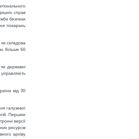
гіонального
рішніх справ
ужби безпеки
ння покарань
 як складова
ає більше 60
 як державні
й управляють
раїни від 30
ня галузевої
огій. Першим
ронні версії
вних ресурсів
вного архіву