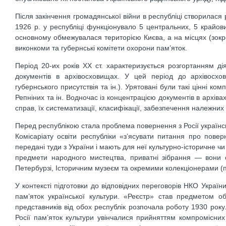
Після закінчення громадянської війни в республіці створилася
1926 р. у республіці функціонувало 5 центральних, 5 крайови
основному обмежувалася територією Києва, а на місцях (зокре
виконкоми та губернські комітети охорони пам’яток.
Період 20-их років XX ст. характеризується розгортанням ді
документів в архівосховищах. У цей період до архівосхо
губернського присутствія та ін.). Урятовані були такі цінні ком
Репніних та ін. Водночас із концентрацією документів в архі
справ, їх систематизації, класифікації, забезпечення належних 
Перед республікою стала проблема повернення з Росії українс
Комісаріату освіти республіки «з’ясувати питання про поверн
передані туди з України і мають для неї культурно-історичне ч
предмети народного мистецтва, приватні зібрання — вони 
Петербурзі, Історичним музеєм та окремими колекціонерами (
У контексті підготовки до відповідних переговорів НКО Україн
пам’яток української культури. «Реєстр» став предметом о
представників від обох республік розпочала роботу 1930 року
Росії пам’яток культури увінчалися прийняттям компромісни