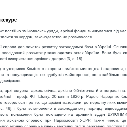
екскурс
ах: постійно змінювались уряди, архівні фонди знищувалися під час 
озилися за кордон, законодавство не розвивалося.
ї справи дав початок розвитку законодавчої бази в Україні. Основ
 послідовний розвиток у законодавчих актах України. Вони були с
ті використання архівних джерел [3, с. 18].
цтв утворився Комітет з охорони пам’яток мистецтва і старовини, 
ня та популяризацію тих здобутків майстерності, що є найбільш по
 досліджень.
, архітектурна, археологічна, архівно-бібліотечна й етнографічна.
узейної – проф. Ф.І. Шміту. 20 квітня 1920 р. Радою Народних Ко
говорилося про те, що архівні матеріали, до переліку яких включе
. 48], і було встановлено в законодавчому порядку відповідальн
цього положення було покладено на архівний відділ ВУКОПМ
вання архівною справою при Наркомосвіті УСРР. Таким чином, це
яло архівну справу на рівень важливої галузі державної політики [3, 