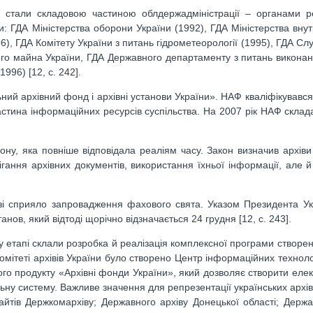
і стали складовою частиною облдержадміністрації – органами ре
ви: ГДА Міністерства оборони України (1992), ГДА Міністерства внут
), ГДА Комітету України з питань гідрометеорології (1995), ГДА Сл
ого майна України, ГДА Державного департаменту з питань викона
96) [12, с. 242].
ьний архівний фонд і архівні установи України». НАФ кваліфікувався
 частина інформаційних ресурсів суспільства. На 2007 рік НАФ склад
ону, яка повніше відповідала реаліям часу. Закон визначив архіви
рігання архівних документів, використання їхньої інформації, але 
лузі сприяло запровадження фахового свята. Указом Президента Ук
нов, який відтоді щорічно відзначається 24 грудня [12, с. 243].
у етапі склали розробка й реалізація комплексної програми створен
комітеті архівів України було створено Центр інформаційних технол
о продукту «Архівні фонди України», який дозволяє створити елект
льну систему. Важливе значення для репрезентації українських архі
айтів Держкомархіву; Державного архіву Донецької області; Держа