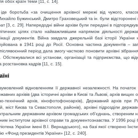
 обох країн теми [11, с. 14].
, іде боротьба «за очищення архівної мережі від чужого, класо
Михайло Бужинський, Дмитро Граховецький та ін. були відсторонені в
ат [3, с. 29]. Напередодні війни архіви були передані в підпорядку
літичних цілях стало найважливішим напрямом діяльності держав
кації документів. Війна завдала джерельній базі історії України
акуйована в 1941 році до Росії. Основна частина документів – за
 післявоєнний період дала змогу частково поновити архівні зібранн
 Обстежувалися всі установи, організації та підприємства, що ві
розстановка кадрів [11, с. 15].
аїні
 зумовлений відновленням її державної незалежності. На початок 
вних архівів (два історичні архіви в Києві та Львові, архів вищих 
во-технічний архів, кінофотофоноархів), Державний архів при Ра
й, міст Києва та Севастополя, районів), архівні підрозділи держав
Центральним державним архівом громадських об’єднань, створеним на
ним інститутом архівної справи та документознавства. У 1996 році 
іотека України імені В.І. Вернадського), на базі якої створено Інст
ію «Фонд президентів України» [12, с. 240].