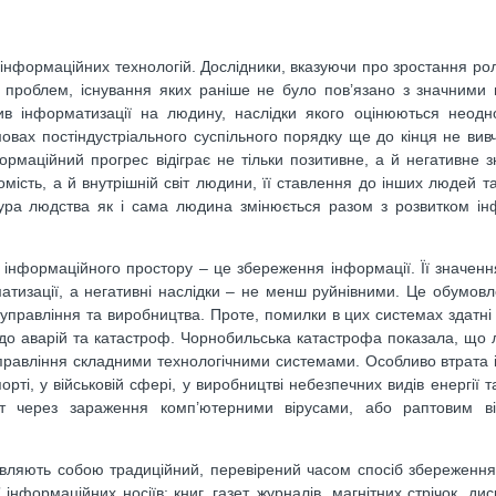
нформаційних технологій. Дослідники, вказуючи про зростання рол
х проблем, існування яких раніше не було пов’язано з значними
лив інформатизації на людину, наслідки якого оцінюються неодн
мовах постіндустріального суспільного порядку ще до кінця не вивч
рмаційний прогрес відіграє не тільки позитивне, а й негативне 
омість, а й внутрішній світ людини, її ставлення до інших людей т
ьтура людства як і сама людина змінюється разом з розвитком і
 інформаційного простору – це збереження інформації. Її значен
атизації, а негативні наслідки – не менш руйнівними. Це обумов
 управління та виробництва. Проте, помилки в цих системах здатні
і до аварій та катастроф. Чорнобильська катастрофа показала, що 
правління складними технологічними системами. Особливо втрата 
ті, у військовій сфері, у виробництві небезпечних видів енергії та
т через зараження комп’ютерними вірусами, або раптовим в
являють собою традиційний, перевірений часом спосіб збереження
нформаційних носіїв: книг, газет, журналів, магнітних стрічок, диск