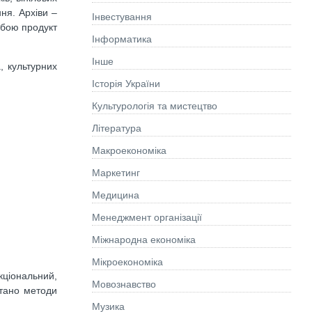
ня. Архіви –
Інвестування
обою продукт
Інформатика
Інше
, культурних
Історія України
Культурологія та мистецтво
Літературa
Макроекономіка
Маркетинг
Медицина
Менеджмент організації
Міжнародна економіка
Мікроекономіка
кціональний,
Мовознавство
стано методи
Музика