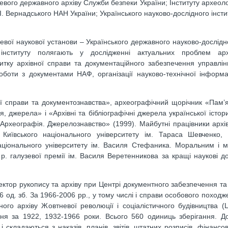
евого державного архіву Служби безпеки України; Інституту археолог
.І. Вернадського НАН України; Українського науково-дослідного інсти
евої наукової установи – Українського державного науково-дослідно
інституту полягають у дослідженні актуальних проблем архі
витку архівної справи та документаційного забезпечення управлі
роботи з документами НАФ, організації науково-технічної інформа
ої справи та документознавства», археографічний щорічник «Пам’я
я, джерела» і «Архівні та бібліографічні джерела української істо
 Археографія. Джерелознавство» (1999). Майбутні працівники архі
Київського національного університету ім. Тараса Шевченко, Х
 національного університету ім. Василя Стефаника. Моральним і 
 р. галузевої премії ім. Василя Веретенникова за кращі наукові д
ектор рукопису та архіву при Центрі документного забезпечення т
 од. зб. За 1966-2006 рр., у тому числі і справи особового походж
ого архіву Жовтневої революції і соціалістичного будівництва 
ння за 1922, 1932-1966 роки. Всього 560 одиниць зберігання. Д
кладаються з наказів, планів, звітів, штатних розписів, фінансови