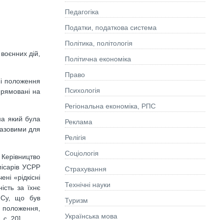
Педагогіка
Податки, податкова система
Політика, політологія
воєнних дій,
Політична економіка
Право
ні положення
Психологія
прямовані на
Регіональна економіка, РПС
на який була
Реклама
казовими для
Релігія
Соціологія
 Керівництво
місарів УСРР
Страхування
ні «рідкісні
Технічні науки
ість за їхнє
ИСу, що був
Туризм
 положення,
Українська мова
с. 20].