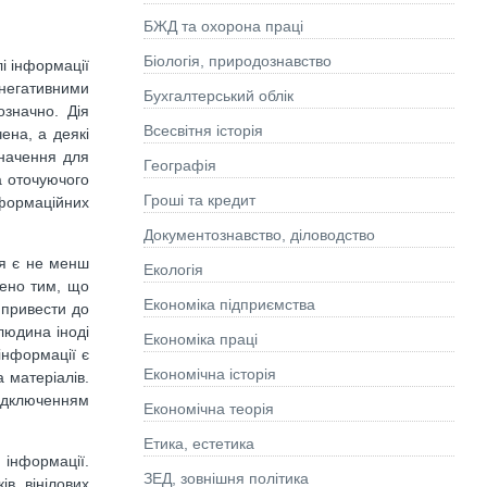
БЖД та охорона праці
Біологія, природознавство
і інформації
 негативними
Бухгалтерський облік
означно. Дія
Всесвітня історія
ена, а деякі
значення для
Географія
а оточуючого
Гроші та кредит
нформаційних
Документознавство, діловодство
ня є не менш
Екологія
лено тим, що
Економіка підприємства
 привести до
людина іноді
Економіка праці
інформації є
Економічна історія
 матеріалів.
ідключенням
Економічна теорія
Етика, естетика
 інформації.
ЗЕД, зовнішня політика
ів, вінілових