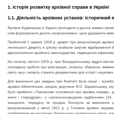
1. Історія розвитку архівної справи в Україні
1.1. Діяльність архівних установ: історичний 
Архівне будівництво в Україні проходило в досить важких умов
нові формувалися досить неорганізовано, цінні документи вив
Прийнятий 1 червня 1918 р. декрет про реорганізацію архівно
ленінського декрету в цілому знайшли широке відображення й
вдосконалення архівного законодавства, підвищення ефективнос
На початку лютого 1919 р. при Всеукраїнському відділі мисте
покладена турбота про реєстрацію, охорону, збирання, вивчен
свого часу і можуть служити документами для історії і наукових
Для виконання цих завдань при Комітеті були секції – музейна
архівно-бібліотечною секцією доручене В.О. Барвінському, м
було прийнято «Тимчасове положення про архівну справу», де 
книги і стародруки», є «загальнонародним надбанням» [15, с
знищення, передачу чи продаж. Контроль за виконання 
реорганізований у квітні 1921 р. у Головне архівне керу
опубліковане як постанова Українського радянського уряду, підн