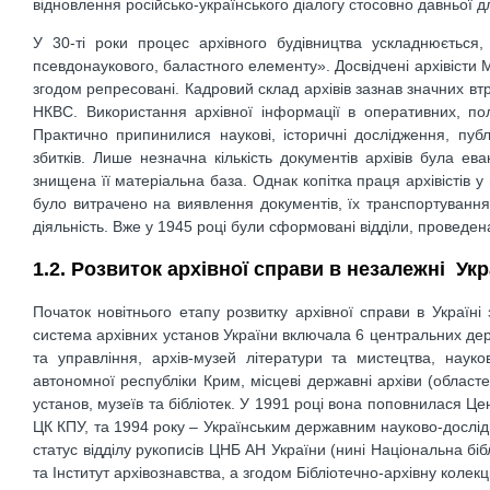
відновлення російсько-українського діалогу стосовно давньої для
У 30-ті роки процес архівного будівництва ускладнюється
псевдонаукового, баластного елементу». Досвідчені архівісти 
згодом репресовані. Кадровий склад архівів зазнав значних втр
НКВС. Використання архівної інформації в оперативних, по
Практично припинилися наукові, історичні дослідження, публі
збитків. Лише незначна кількість документів архівів була ев
знищена її матеріальна база. Однак копітка праця архівістів у
було витрачено на виявлення документів, їх транспортування.
діяльність. Вже у 1945 році були сформовані відділи, проведена 
1.2. Розвиток архівної справи в незалежні Укр
Початок новітнього етапу розвитку архівної справи в Україні
система архівних установ України включала 6 центральних держа
та управління, архів-музей літератури та мистецтва, науко
автономної республіки Крим, місцеві державні архіви (областе
установ, музеїв та бібліотек. У 1991 році вона поповнилася 
ЦК КПУ, та 1994 року – Українським державним науково-дослід
статус відділу рукописів ЦНБ АН України (нині Національна бібл
та Інститут архівознавства, а згодом Бібліотечно-архівну колекц