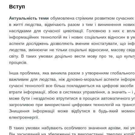
Вступ
Актуальність теми
обумовлена стрімким розвитком сучасних і
в житті людства, відмічають разом з тим і виникнення нови
наслідками для сучасної цивілізації. Головною з них є вп
інформаційних технологій як і нових соціальних відносин в у
аспекти досліджень дозволяють вченим констатувати, що інфо
людства, змінюючи не тільки соціальні відносини, масову свід
світу. В таких умовах доцільно вести мову про те, що кул
процесів.
Інша проблема, яка виникла разом з утворенням глобального
важливим для людства, ніж духовно-моральні аспекти інформ
сучасні технології все більш покладаються на цифрові засоби
втрати інформації, збою в системах управління, а значить – 
може бути і нездатною втрутитися в процеси автоматичного у
загрозливою при використанні цифрових технологій на транспор
Знищення інформації може відбутися в будь-який момен
електроенергії.
В таких умовах набувають особливого значення архіви, які у
Він заснований на збереженні та використанні „твердих копій” і