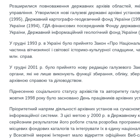
Розширилися повноваження державних архівів областей, як
управління. Утворилися нові галузеві державні архівні устано
(1995), Державний картографо-геодезичний фонд України (1996
України (1994), ГДА фінансових посередників Фонду державн
України, Державний інформаційний геологічний фонд України (19
У грудні 1993 р. в Україні було прийнято Закон «Про Націонал
частина вітчизняної і світової історико-культурної спадщини,
млн. справ.
У грудні 2001 р. було прийнято нову редакцію галузевого Зак
органи, які не лише виконують функції збирання, обліку, збе
архівною справою та діловодством.
Піднесенню соціального статусу архівістів та авторитету га
жовтня 1998 року було засновано День працівників архівних уста
Пріоритетний напрям діяльності архівних установ на сучасном
інформаційної системи. З цієї метою у 2000 р. в Державному 
серйозним результатом його роботи стала розробка програмног
місцевих фондових каталогів та інтегрувати їх в єдину націона
у Всесвітній мережі Інтернет мало відкриття офіційних Веб-с