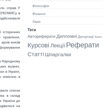
Філософія
лн. справ. У
ї ВУКОМИСу в
Фінанси
 здійснювали
Хімія
Теги
ї історичних
Дипломні
Автореферати
Дисертації
 правління,
Книги
 архів князів
Реферати
Курсові
Лекції
, формування
Статті
Шпаргалки
ив Народному
ьких музеях,
ах в Україні,
 комісією в
увати списки
яка в складі
з України до
одіватися на