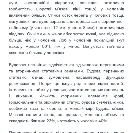
дуги, соскоподібні відростки, зовнішня потилична
горбистість, шорсткі м’язові лінії тощо) у чоловіків
виявлений більше. Стінки кісток черепа у чоловіків товщі,
ніж у жінок, що дуже виразно спостерігається в серединно-
лобовому (у чоловіків 12 мм, у жінок 8 мм) і потиличному
відділах. Очні ямки у жінок абсолютно вужчі, але відносно
більші, ніж у чоловіків. Лоб у чоловіків похиліший (кут
нахилу менше 80°), ніж у жінок. Випуклість тім’яного
склепіння більша у чоловіків.
Будовою тіла жінка відрізняється від чоловіка первинними
та вторинними статевими ознаками. Будова первинних
статевих ознак зумовлена насамперед функцією
розмноження. Попри це існує ряд інших відмінностей:
інтенсивність обміну речовин, частота серцевих скорочень
і дихання, кількість формених елементів крові,
гормональний та біохімічний статус, будова скелета жінки,
особливо таза та черепа, в меншій мірі будова м’язів.
М’язові тканини жінок, як правило, меншого об’єму та
складають близько 23%, натомість у чоловіків 40%.
Перераховані статеві відмінності черепа мають лише