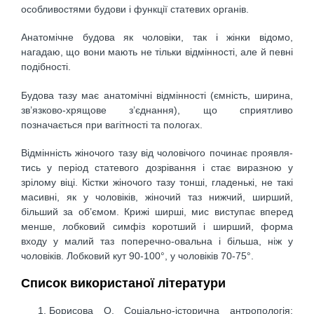
особливостями будови і функції статевих органів.
Анатомічне будова як чоловіки, так і жінки відомо,
нагадаю, що вони мають не тільки відмінності, але й певні
подібності.
Будова тазу має анатомічні відмінності (ємність, ширина,
зв’язково-хрящове з’єднання), що сприятливо
позначається при вагітності та пологах.
Відмінність жіночого тазу від чоловічого починає проявля­
тись у період статевого дозрівання і стає виразною у
зрілому віці. Кістки жіночого тазу тонші, гладенькі, не такі
масивні, як у чоловіків, жіночий таз нижчий, ширший,
більший за об’ємом. Крижі ширші, мис виступає вперед
менше, лобковий симфіз коротший і ширший, форма
входу у малий таз поперечно-овальна і більша, ніж у
чоловіків. Лобковий кут 90-100°, у чоловіків 70-75°.
Список використаної літератури
Борисова О. Соціально-історична антропологія: