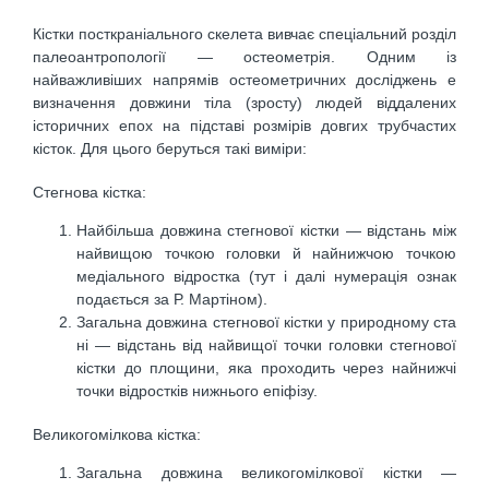
Кістки посткраніального скелета вивчає спеціальний розділ
палеоантропології — остеометрія. Одним із
найважливіших напрямів остеометричних досліджень е
визначення довжини тіла (зросту) людей віддалених
історичних епох на підставі розмірів довгих трубчастих
кісток. Для цього беруться такі виміри:
Стегнова кістка:
Найбільша довжина стегнової кістки — відстань між
найвищою точкою головки й найнижчою точкою
медіального відростка (тут і далі нумерація ознак
подається за Р. Мартіном).
Загальна довжина стегнової кістки у природному ста
ні — відстань від найвищої точки головки стегнової
кістки до площини, яка проходить через найнижчі
точки відростків нижнього епіфізу.
Великогомілкова кістка:
Загальна довжина великогомілкової кістки —