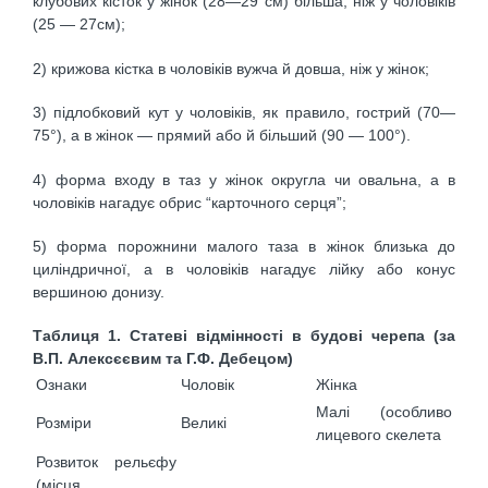
клубових кісток у жінок (28—29 см) більша, ніж у чоловіків
(25 — 27см);
2) крижова кістка в чоловіків вужча й довша, ніж у жінок;
3) підлобковий кут у чоловіків, як правило, гострий (70—
75°), а в жінок — прямий або й більший (90 — 100°).
4) форма входу в таз у жінок округла чи овальна, а в
чоловіків нагадує обрис “карточного серця”;
5) форма порожнини малого таза в жінок близька до
циліндричної, а в чоловіків нагадує лійку або конус
вершиною донизу.
Таблиця 1. Статеві відмінності в будові черепа (за
В.П. Алексєєвим та Г.Ф. Дебецом)
Ознаки
Чоловік
Жінка
Малі (особливо
Розміри
Великі
лицевого скелета
Розвиток рельєфу
(місця