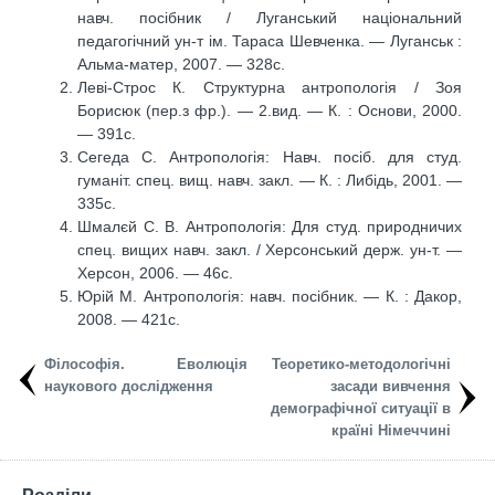
навч. посібник / Луганський національний
педагогічний ун-т ім. Тараса Шевченка. — Луганськ :
Альма-матер, 2007. — 328с.
Леві-Строс К. Структурна антропологія / Зоя
Борисюк (пер.з фр.). — 2.вид. — К. : Основи, 2000.
— 391с.
Сегеда С. Антропологія: Навч. посіб. для студ.
гуманіт. спец. вищ. навч. закл. — К. : Либідь, 2001. —
335с.
Шмалєй С. В. Антропологія: Для студ. природничих
спец. вищих навч. закл. / Херсонський держ. ун-т. —
Херсон, 2006. — 46с.
Юрій М. Антропологія: навч. посібник. — К. : Дакор,
2008. — 421с.
Філософія. Еволюція
Теоретико-методологічні
наукового дослідження
засади вивчення
демографічної ситуації в
країні Німеччині