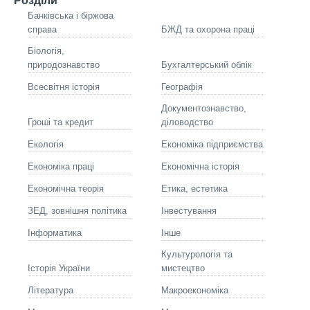
Розділи
Банківська і біржова
справа
БЖД та охорона праці
Біологія,
природознавство
Бухгалтерський облік
Всесвітня історія
Географія
Документознавство,
Гроші та кредит
діловодство
Екологія
Економіка підприємства
Економіка праці
Економічна історія
Економічна теорія
Етика, естетика
ЗЕД, зовнішня політика
Інвестування
Інформатика
Інше
Культурологія та
Історія України
мистецтво
Літературa
Макроекономіка