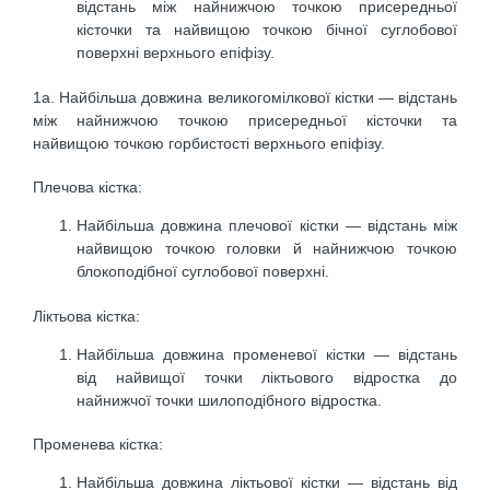
відстань між найнижчою точкою присередньої
кісточки та найвищою точкою бічної суглобової
поверхні верхнього епіфізу.
1а. Найбільша довжина великогомілкової кістки — відстань
між найнижчою точкою присередньої кісточки та
найвищою точкою горбистості верхнього епіфізу.
Плечова кістка:
Найбільша довжина плечової кістки — відстань між
найвищою точкою головки й найнижчою точкою
блокоподібної суглобової поверхні.
Ліктьова кістка:
Найбільша довжина променевої кістки — відстань
від найвищої точки ліктьового відростка до
найнижчої точки шилоподібного відростка.
Променева кістка:
Найбільша довжина ліктьової кістки — відстань від