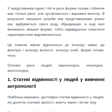
У представників однієї і тієї ж раси форма голови і обличчя
має спільні риси, але зустрічаються і виражені винятку. В
результаті змішаних шлюбів між представниками різних
рас відбувається свого роду гібридизація, в ході якої
виникають змішані форми, тобто індивідуальні соматичні
характеристики видозмінюються.
Це повною мірою відноситься до кольору шкіри, до
фактури і кольору волосся, кольору очей, формі голови,
носа.
Основні раси людей: європеоїдна, негроїдна,
монголоїдна.
1. Статеві відмінності у людей у вивченні
антропології
Найбільш виражені, достовірні статеві відмінності у людей,
які досягли статевої зрілості, мають череп і кістки тазу.