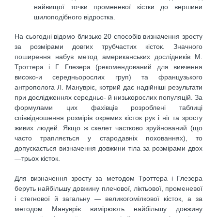
найвищої точки променевої кістки до вершини
шилоподібного відростка.
На сьогодні відомо близько 20 способів визначення зросту
за розмірами довгих трубчастих кісток. Значного
поширення набув метод американських дослідників М.
Троттера і Г. Глезера (рекомендований для вивчення
високо-и середньорослих груп) та французького
антрополога Л. Манувріє, котрий дає надійніші результати
при дослідженнях середньо- й низькорослих популяцій. За
формулами цих фахівців розроблені таблиці
співвідношення розмірів окремих кісток рук і ніг та зросту
живих людей. Якщо ж скелет частково зруйнований (що
часто трапляється у стародавніх похованнях), то
допускається визначення довжини тіла за розмірами двох
—трьох кісток.
Для визначення зросту за методом Троттера і Глезера
беруть найбільшу довжину плечової, ліктьової, променевої
і стегнової й загальну — великогомілкової кісток, а за
методом Манувріє вимірюють найбільшу довжину