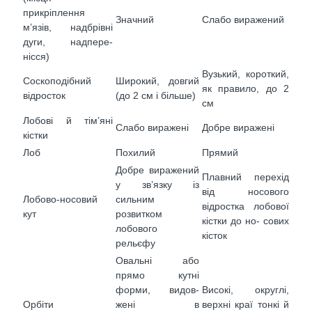
прикріплення
Значний
Слабо виражений
м’язів, надбрівні
дуги, надпере­
нісся)
Вузький, короткий,
Соскоподібний
Широкий, довгий
як правило, до 2
відросток
(до 2 см і більше)
см
Лобові й тім’яні
Слабо виражені
Добре виражені
кістки
Лоб
Похилий
Прямий
Добре виражений
Плавний перехід
у зв’язку із
від носового
Лобово-носовий
сильним
відростка лобової
кут
розвитком
кістки до но- сових
лобового
кісток
рельєфу
Овальні або
прямо кутні
форми, видов-
Високі, округлі,
Орбіти
жені в
верхні краї тонкі й