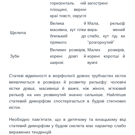
горизонталь ній
загострені
площині, верхні
краї товсті, округлі
Велика й
Мала, рельєф
масивна, кут гілки
вира- жений
Щелепа
близький до
слабо, кут гід- ки
прямого
“розгорнутий”
Великих розмірів,
Малих розмірів,
Зуби
корені довгі й
корені коротші й
широкі
вужчі
Статеві відмінності в морфології довгих трубчастих кісток
виявляються в розмірах й розвитку рельєфу: чоловічі
кістки довші, масивніші й важчі, ніж жіночі, м’язовий
рельєф на них розвинутий значно сильніше. Найліпше
статевий диморфізм спостерігається в будові стегнових
кісток.
Необхідно пам’ятати, що в дитячому та юнацькому віці
статевий диморфізм у будові скелета має характер слабо
виражених тенденцій.