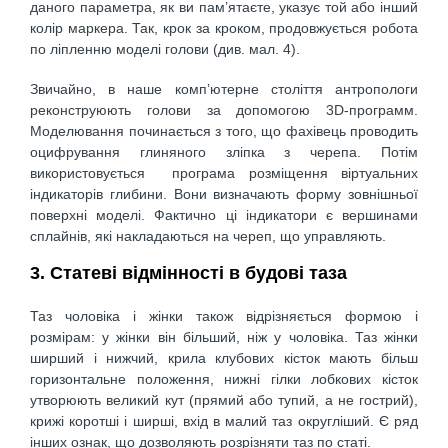
даного параметра, як ви пам’ятаєте, указує той або інший
колір маркера. Так, крок за кроком, продовжується робота
по ліпленню моделі голови (див. мал. 4).
Звичайно, в наше комп’ютерне століття антропологи
реконструюють голови за допомогою 3D-программ.
Моделювання починається з того, що фахівець проводить
оцифрування глиняного зліпка з черепа. Потім
використовується програма розміщення віртуальних
індикаторів глибини. Вони визначають форму зовнішньої
поверхні моделі. Фактично ці індикатори є вершинами
сплайнів, які накладаються на череп, що управляють.
3. Статеві відмінності в будові таза
Таз чоловіка і жінки також відрізняється формою і
розмірам: у жінки він більший, ніж у чоловіка. Таз жінки
ширший і нижчий, крила клубових кісток мають більш
горизонтальне положення, нижні гілки лобкових кісток
утворюють великий кут (прямий або тупий, а не гострий),
крижі коротші і ширші, вхід в малий таз округліший. Є ряд
інших ознак, що дозволяють розрізняти таз по статі.