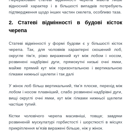
відносний характер і в більшості випадків потребують
підтвердження щодо інших частин скелета, особливо таза.
2. Статеві відмінності в будові кісток
черепа
Статеві відмінності у формі будови є у більшості кісток
черепа. Так, для чоловіків характерні скошений лоб,
округле тім’я, різко виражений кут між лобом і носом,
розвинені надбрівні дуги, прямокутні низькі очні ямки,
майже прямий кут між горизонтальною і вертикальною
гілками нижньої щелепи і так далі
У жінок лоб більш вертикальний, тім’я плоске, перехід між
лобом і носом плавніший, слабо розвинені надбрівні дуги,
вищі округлі очні ямки, кут між гілками нижньої щелепи
частіше тупий.
Кістки чоловічого черепа масивніші, товще; завдяки
розвиненій мускулатурі горбистості і шорсткості в місцях
прикріплення м’язів виражені більше, ніж у жінок.