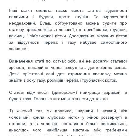
Інші кістки скелета також мають статеві відмінності
величини і будови
,
проте ступінь їх вираженості
неоднаковий. Більш обґрунтовано можна судити про
статеву приналежність плечової, стегнової кістки, грудини,
ключиці і під’язикової кістки. Дослідження вказаних кісток
за відсутності черепа і тазу набуває самостійного
значення.
Визначення статі по кістках осіб, які не досягли статевої
зрілості, ненадійне через відсутність достовірних ознак.
Деякі орієнтовні дані для отримання висновку можна
знайти з боку тазу, розмірів черепа і трубчастих кісток.
Статеві відмінності (диморфізм) найкраще виражені в
будові таза. Головні з них можна звести до такого:
1) жіночий таз, як правило, ширший і нижчий, ніж
чоловічий; крила клубових кісток у жінок розвернуті в
сторони, а в чоловіків поставлені більш вертикально,
внаслідок чого найбільша відстань між гребенями