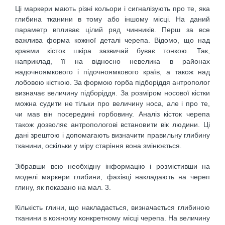
Ці маркери мають різні кольори і сигналізують про те, яка
глибина тканини в тому або іншому місці. На даний
параметр впливає цілий ряд чинників. Перш за все
важлива форма кожної деталі черепа. Відомо, що над
краями кісток шкіра зазвичай буває тонкою. Так,
наприклад, її на відносно невелика в районах
надочноямкового і підочноямкового країв, а також над
лобовою кісткою. За формою горба підборіддя антрополог
визначає величину підборіддя. За розміром носової кістки
можна судити не тільки про величину носа, але і про те,
чи мав він посередині горбовину. Аналіз кісток черепа
також дозволяє антропологові встановити вік людини. Ці
дані зрештою і допомагають визначити правильну глибину
тканини, оскільки у міру старіння вона змінюється.
Зібравши всю необхідну інформацію і розмістивши на
моделі маркери глибини, фахівці накладають на череп
глину, як показано на мал. 3.
Кількість глини, що накладається, визначається глибиною
тканини в кожному конкретному місці черепа. На величину