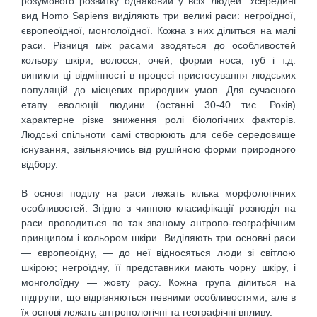
розумового розвитку однаковий у всіх людей. Усередині
вид Homo Sapiens виділяють три великі раси: негроїдної,
європеоїдної, монголоїдної. Кожна з них ділиться на малі
раси. Різниця між расами зводяться до особливостей
кольору шкіри, волосся, очей, форми носа, губ і т.д.
виникли ці відмінності в процесі пристосування людських
популяцій до місцевих природних умов. Для сучасного
етапу еволюції людини (останні 30-40 тис. Років)
характерне різке зниження ролі біологічних факторів.
Людські спільноти самі створюють для себе середовище
існування, звільняючись від рушійною форми природного
відбору.
В основі поділу на раси лежать кілька морфологічних
особливостей. Згідно з чинною класифікації розподіл на
раси проводиться по так званому антропо-географічним
принципом і кольором шкіри. Виділяють три основні раси
— європеоїдну, — до неї відносяться люди зі світлою
шкірою; негроїдну, її представники мають чорну шкіру, і
монголоїдну — жовту расу. Кожна група ділиться на
підгрупи, що відрізняються певними особливостями, але в
їх основі лежать антропологічні та географічні впливу.