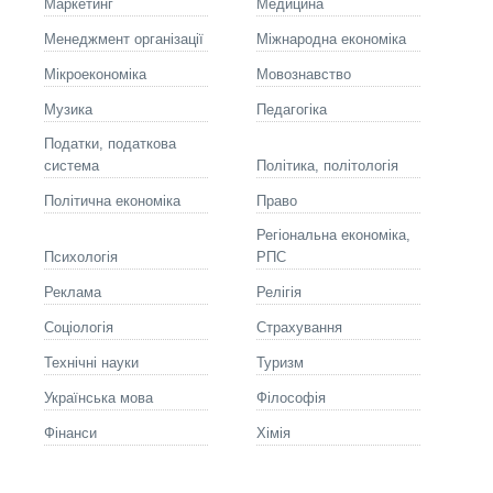
Маркетинг
Медицина
Менеджмент організації
Міжнародна економіка
Мікроекономіка
Мовознавство
Музика
Педагогіка
Податки, податкова
система
Політика, політологія
Політична економіка
Право
Регіональна економіка,
Психологія
РПС
Реклама
Релігія
Соціологія
Страхування
Технічні науки
Туризм
Українська мова
Філософія
Фінанси
Хімія