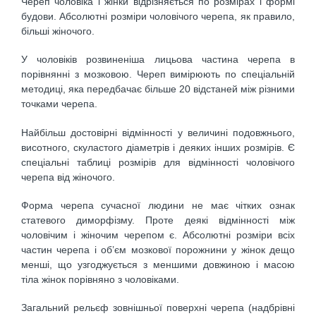
Череп чоловіка і жінки відрізняється по розмірах і формі
будови. Абсолютні розміри чоловічого черепа, як правило,
більші жіночого.
У чоловіків розвиненіша лицьова частина черепа в
порівнянні з мозковою. Череп вимірюють по спеціальній
методиці, яка передбачає більше 20 відстаней між різними
точками черепа.
Найбільш достовірні відмінності у величині подовжнього,
висотного, скуластого діаметрів і деяких інших розмірів. Є
спеціальні таблиці розмірів для відмінності чоловічого
черепа від жіночого.
Форма черепа сучасної людини не має чітких ознак
статевого диморфізму. Проте деякі відмінності між
чоловічим і жіночим черепом є. Абсолютні розміри всіх
частин черепа і об’єм мозкової порожнини у жінок дещо
менші, що узгоджується з меншими довжиною і масою
тіла жінок порівняно з чоловіками.
Загальний рельєф зовнішньої поверхні черепа (надбрівні