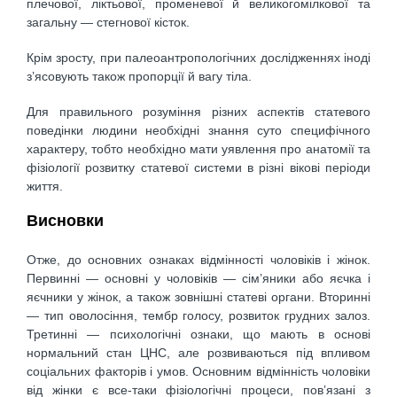
плечової, ліктьової, променевої й великогомілкової та
загальну — стегнової кісток.
Крім зросту, при палеоантропологічних дослідженнях іноді
з’ясовують також пропорції й вагу тіла.
Для правильного розуміння різних аспектів статевого
поведінки людини необхідні знання суто специфічного
характеру, тобто необхідно мати уявлення про анатомії та
фізіології розвитку статевої системи в різні вікові періоди
життя.
Висновки
Отже, до основних ознаках відмінності чоловіків і жінок.
Первинні — основні у чоловіків — сім’яники або яєчка і
яєчники у жінок, а також зовнішні статеві органи. Вторинні
— тип оволосіння, тембр голосу, розвиток грудних залоз.
Третинні — психологічні ознаки, що мають в основі
нормальний стан ЦНС, але розвиваються під впливом
соціальних факторів і умов. Основним відмінність чоловіки
від жінки є все-таки фізіологічні процеси, пов’язані з