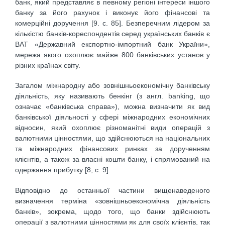
банк, який представляє в певному регіоні інтереси іншого
банку за його рахунок і виконує його фінансові та
комерційні доручення [9. с. 85]. Безперечним лідером за
кількістю банків-кореспондентів серед українських банків є
ВАТ «Державний експортно-імпортний банк України»,
мережа якого охоплює майже 800 банківських установ у
різних країнах світу.
Загалом міжнародну або зовнішньоекономічну банківську
діяльність, яку називають бенкінг (з англ. banking, що
означає «банківська справа»), можна визначити як вид
банківської діяльності у сфері міжнародних економічних
відносин, який охоплює різноманітні види операцій з
валютними цінностями, що здійснюються на національних
та міжнародних фінансових ринках за дорученням
клієнтів, а також за власні кошти банку, і спрямований на
одержання прибутку [8, с. 9].
Відповідно до останньої частини вищенаведеного
визначення терміна «зовнішньоекономічна діяльність
банків», зокрема, щодо того, що банки здійснюють
операції з валютними цінностями як для своїх клієнтів, так