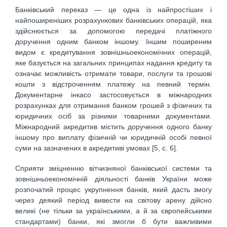
Банківський переказ — це одна із найпростіших і
найпоширеніших розрахункових банківських операцій, яка
здійснюється за допомогою передачі платіжного
доручення одним банком іншому. Іншим поширеним
видом є кредитування зовнішньоекономічних операцій,
яке базується на загальних принципах надання кредиту та
означає можливість отримати товари, послуги та грошові
кошти з відстроченням платежу на певний термін.
Документарне інкасо застосовується в міжнародних
розрахунках для отримання банком грошей з фізичних та
юридичних осіб за різними товарними документами.
Міжнародний акредитив містить доручення одного банку
іншому про виплату фізичній чи юридичній особі певної
суми на зазначених в акредитиві умовах [5, с. 6].
Сприяти зміцненню вітчизняної банківської системи та
зовнішньоекономічній діяльності банків України може
розпочатий процес укрупнення банків, який дасть змогу
через деякий період вивести на світову арену дійсно
великі (не тільки за українськими, а й за європейськими
стандартами) банки, які змогли б бути важливими