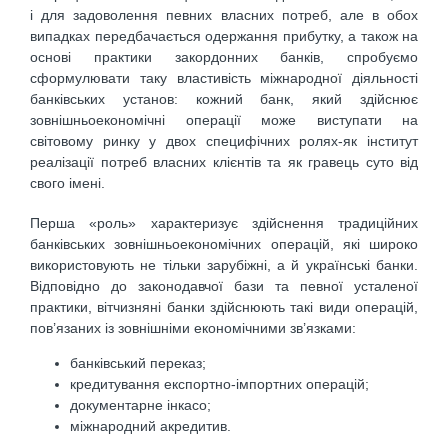
і для задоволення певних власних потреб, але в обох
випадках передбачається одержання прибутку, а також на
основі практики закордонних банків, спробуємо
сформулювати таку властивість міжнародної діяльності
банківських установ: кожний банк, який здійснює
зовнішньоекономічні операції може виступати на
світовому ринку у двох специфічних ролях-як інститут
реалізації потреб власних клієнтів та як гравець суто від
свого імені.
Перша «роль» характеризує здійснення традиційних
банківських зовнішньоекономічних операцій, які широко
використовують не тільки зарубіжні, а й українські банки.
Відповідно до законодавчої бази та певної усталеної
практики, вітчизняні банки здійснюють такі види операцій,
пов’язаних із зовнішніми економічними зв’язками:
банківський переказ;
кредитування експортно-імпортних операцій;
документарне інкасо;
міжнародний акредитив.