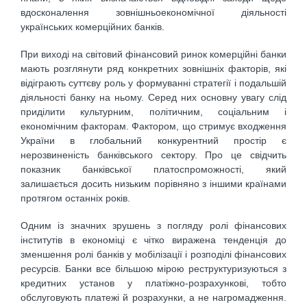
вдосконалення зовнішньоекономічної діяльності
українських комерційних банків.
При виході на світовий фінансовий ринок комерційні банки
мають розглянути ряд конкретних зовнішніх факторів, які
відіграють суттєву роль у формуванні стратегії і подальшій
діяльності банку на ньому. Серед них основну увагу слід
приділити культурним, політичним, соціальним і
економічним факторам. Фактором, що стримує входження
України в глобальний конкурентний простір є
нерозвиненість банківського сектору. Про це свідчить
показник банківської платоспроможності, який
залишається досить низьким порівняно з іншими країнами
протягом останніх років.
Одним із значних зрушень з погляду ролі фінансових
інститутів в економіці є чітко виражена тенденція до
зменшення ролі банків у мобілізації і розподілі фінансових
ресурсів. Банки все більшою мірою реструктуризуються з
кредитних установ у платіжно-розрахункові, тобто
обслуговують платежі й розрахунки, а не нагромадження.