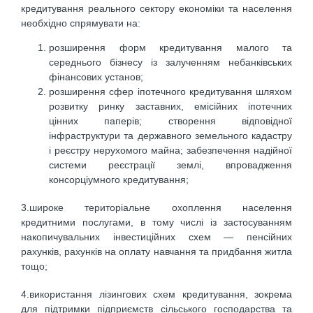
кредитування реального сектору економіки та населення
необхідно спрямувати на:
розширення форм кредитування малого та
середнього бізнесу із залученням небанківських
фінансових установ;
розширення сфер іпотечного кредитування шляхом
розвитку ринку заставних, емісійних іпотечних
цінних паперів; створення відповідної
інфраструктури та державного земельного кадастру
і реєстру нерухомого майна; забезпечення надійної
системи реєстрації землі, впровадження
консорціумного кредитування;
3.широке територіальне охоплення населення
кредитними послугами, в тому числі із застосуванням
накопичувальних інвестиційних схем — пенсійних
рахунків, рахунків на оплату навчання та придбання житла
тощо;
4.використання лізингових схем кредитування, зокрема
для підтримки підприємств сільського господарства та