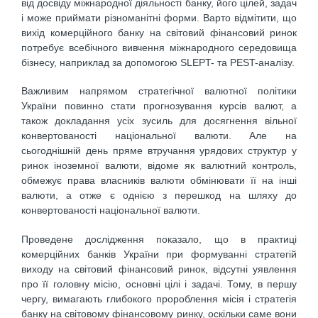
від досвіду міжнародної діяльності банку, його цілей, задач
і може приймати різноманітні форми. Варто відмітити, що
вихід комерційного банку на світовий фінансовий ринок
потребує всебічного вивчення міжнародного середовища
бізнесу, наприклад за допомогою SLEPT- та PEST-аналізу.
Важливим напрямом стратегічної валютної політики
України повинно стати прогнозування курсів валют, а
також докладання усіх зусиль для досягнення вільної
конвертованості національної валюти. Але на
сьогоднішній день пряме втручання урядових структур у
ринок іноземної валюти, відоме як валютний контроль,
обмежує права власників валюти обмінювати її на інші
валюти, а отже є однією з перешкод на шляху до
конвертованості національної валюти.
Проведене дослідження показало, що в практиці
комерційних банків України при формуванні стратегій
виходу на світовий фінансовий ринок, відсутні уявлення
про її головну місію, основні цілі і задачі. Тому, в першу
чергу, вимагають глибокого пророблення місія і стратегія
банку на світовому фінансовому ринку, оскільки саме вони