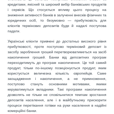
кредитами, якісний та широкий вибір банківських продуктів
і сервісів. Що стосується впливу цього процесу на
зниження активності банків в залученні внесків фізичних та
юридичних осіб, то безумовно — прибутковість для
клієнтів термінових депозитів буде й надалі поступова
падати.
Українські клієнти привчені до достатньо високого рівня
прибутковості, проте поступово терміновий депозит із
засобу зароблення грошей перетворюватиметься на засіб
накопичення грошей. Банки від депозитних програм
переходитимуть до програм накопичення. Це той самий
продукт, тільки по-іншому позиціонується продукт, яким
користується величезна кількість європейців. Саме
заощадження і накопичення, а не примноження,
поступово стануть основними мотивами, якими
керуватимуться вкладники. Такі програми накопичення
дозволять не тільки не сповільнитися темпам зростання
депозитів населення, але і в майбутньому прискорити
процеси перетікання готівки на руки населення в надійні
комерційні банки.