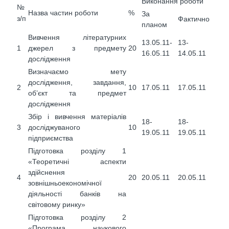
Виконання роботи
№
Назва частин роботи
%
За
з/п
Фактично
планом
Вивчення літературних
13.05.11-
13-
1
джерел з предмету
20
16.05.11
14.05.11
дослідження
Визначаємо мету
дослідження, завдання,
2
10
17.05.11
17.05.11
об’єкт та предмет
дослідження
Збір і вивчення матеріалів
18-
18-
3
досліджуваного
10
19.05.11
19.05.11
підприємства
Підготовка розділу 1
«Теоретичні аспекти
здійснення
4
20
20.05.11
20.05.11
зовнішньоекономічної
діяльності банків на
світовому ринку»
Підготовка розділу 2
«Програма наукового