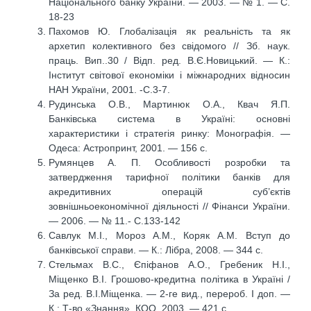
Національного банку України. — 2003. — № 1. — С.
18-23
Пахомов Ю. Глобалізація як реальність та як
архетип колективного без свідомого // Зб. наук.
праць. Вип..30 / Відп. ред. В.Є.Новицький. — К.:
Інститут світової економіки і міжнародних відносин
НАН України, 2001. -С.3-7.
Рудинська О.В., Мартинюк О.А., Квач Я.П.
Банківська система в Україні: основні
характеристики і стратегія ринку: Монографія. —
Одеса: Астропринт, 2001. — 156 с.
Румянцев А. П. Особливості розробки та
затвердження тарифної політики банків для
акредитивних операцій суб’єктів
зовнішньоекономічної діяльності // Фінанси України.
— 2006. — № 11.- С.133-142
Савлук М.І., Мороз А.М., Коряк А.М. Вступ до
банківської справи. — К.: Лібра, 2008. — 344 с.
Стельмах В.С., Єпіфанов А.О., Гребеник Н.І.,
Міщенко В.І. Грошово-кредитна політика в Україні /
За ред. В.І.Міщенка. — 2-ге вид., перероб. І доп. —
К.: Т-во «Знання», КОО, 2003. — 421 с.