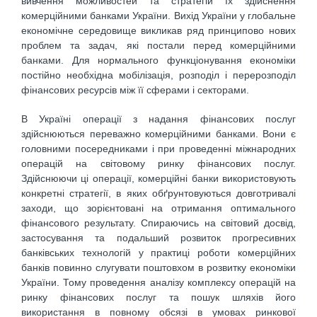
вивчення можливостей та стратегій їх здійснення
комерційними банками України. Вихід України у глобальне
економічне середовище викликав ряд принципово нових
проблем та задач, які постали перед комерційними
банками. Для нормального функціонування економіки
постійно необхідна мобілізація, розподіл і перерозподіл
фінансових ресурсів між її сферами і секторами.
В Україні операції з надання фінансових послуг
здійснюються переважно комерційними банками. Вони є
головними посередниками і при проведенні міжнародних
операцій на світовому ринку фінансових послуг.
Здійснюючи ці операції, комерційні банки використовують
конкретні стратегії, в яких обґрунтовуються довготривалі
заходи, що зорієнтовані на отримання оптимального
фінансового результату. Спираючись на світовий досвід,
застосування та подальший розвиток прогресивних
банківських технологій у практиці роботи комерційних
банків повинно слугувати поштовхом в розвитку економіки
України. Тому проведення аналізу комплексу операцій на
ринку фінансових послуг та пошук шляхів його
використання в повному обсязі в умовах ринкової