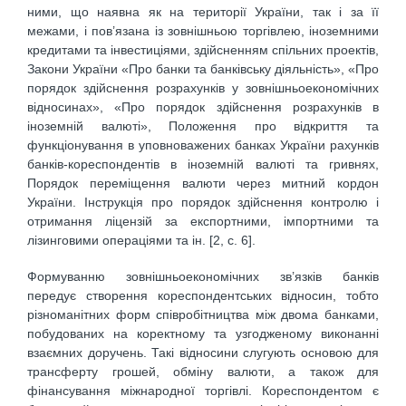
ними, що наявна як на території України, так і за її
межами, і пов’язана із зовнішньою торгівлею, іноземними
кредитами та інвестиціями, здійсненням спільних проектів,
Закони України «Про банки та банківську діяльність», «Про
порядок здійснення розрахунків у зовнішньоекономічних
відносинах», «Про порядок здійснення розрахунків в
іноземній валюті», Положення про відкриття та
функціонування в уповноважених банках України рахунків
банків-кореспондентів в іноземній валюті та гривнях,
Порядок переміщення валюти через митний кордон
України. Інструкція про порядок здійснення контролю і
отримання ліцензій за експортними, імпортними та
лізинговими операціями та ін. [2, с. 6].
Формуванню зовнішньоекономічних зв’язків банків
передує створення кореспондентських відносин, тобто
різноманітних форм співробітництва між двома банками,
побудованих на коректному та узгодженому виконанні
взаємних доручень. Такі відносини слугують основою для
трансферту грошей, обміну валюти, а також для
фінансування міжнародної торгівлі. Кореспондентом є