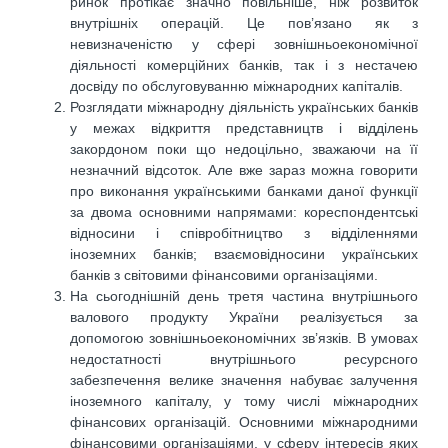
ринок протікає значно повільніше, ніж розвиток
внутрішніх операцій. Це пов’язано як з
невизначеністю у сфері зовнішньоекономічної
діяльності комерційних банків, так і з нестачею
досвіду по обслуговуванню міжнародних капіталів.
Розглядати міжнародну діяльність українських банків
у межах відкриття представництв і відділень
закордоном поки що недоцільно, зважаючи на її
незначний відсоток. Але вже зараз можна говорити
про виконання українськими банками даної функції
за двома основними напрямами: кореспондентські
відносини і співробітництво з відділеннями
іноземних банків; взаємовідносини українських
банків з світовими фінансовими організаціями.
На сьогоднішній день третя частина внутрішнього
валового продукту України реалізується за
допомогою зовнішньоекономічних зв’язків. В умовах
недостатності внутрішнього ресурсного
забезпечення велике значення набуває залучення
іноземного капіталу, у тому числі міжнародних
фінансових організацій. Основними міжнародними
фінансовими організаціями, у сферу інтересів яких