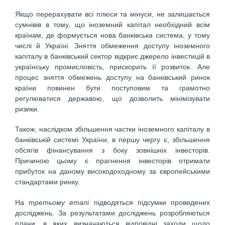
Якщо перерахувати всі плюси та мінуси, не залишається
сумнівів в тому, що іноземний капітал необхідний всім
країнам, де формується нова банківська система, у тому
числі й Україні. Зняття обмеження доступу іноземного
капіталу в банківський сектор відкриє джерело інвестицій в
українську промисловість, прискорить її розвиток. Але
процес зняття обмежень доступу на банківський ринок
країни повинен бути поступовим та грамотно
регулюватися державою, що дозволить мінімізувати
ризики.
Також, наслідком збільшення частки іноземного капіталу в
банківській системі України, в першу чергу є, збільшення
обсягів фінансування з боку зовнішніх інвесторів.
Причиною цьому є прагнення інвесторів отримати
прибуток на даному високодоходному за європейськими
стандартами ринку.
На
третьому етапі
підводяться підсумки проведених
досліджень. За результатами досліджень розробляються
плани, в яких визначаються відповідні заходи щодо