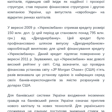
капіталів, підвищив свій імідж як надійної і прозорої
структури, став першою фінансовою структурою і другою
компанією України, що випустила «євробонди» на
відкритих ринках капіталів.
У вересні 2009 р. «Укрексімбанк» отримав кредиту розмірі
150 млн. дол. (у цей період це становило понад 795 млн.
грн.) від «Дрезднербанку». Цей кредит було
профінансовано шляхом випуску «Дрезднербанком»
єврооблігацій винятково для цілей фінансування кредиту
«Укрексімбанку». Даний кредит підлягає поверненню у
вересні 2011 р. Зауважимо, що «Укрексімбанк» має доволі
високий рейтинг у світі. Слід зазначити, що провідна
фінансова установа світу «JP Morgan Chase» (США) п’ять
разів визнавала цю установу однією із найкращих серед
своїх банків-кореспондентів за якістю розрахунків у
доларах США.
Для банківської системи України входження іноземних
гравців на банківський ринок України означає приплив
нового капіталу та нових технологій. Для українського
споживача це означає поступове зниження ставок за