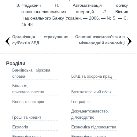
Федькеич Н. Автоматизація обліку
зовнішньоекономічних операцій // Вісник
Національного Банку України. — 2006. — № 5. — С.
45-48
Організація страхування
Основні взаємозв’язки в
суб’єктів ЗЕД
міжнародній економіці
Розділи
Банківська і біржова
справа
БЖД та охорона праці
Біологія,
природознавство
Бухгалтерський облік
Всесвітня історія
Географія
Документознавство,
Гроші та кредит
діловодство
Екологія
Економіка підприємства
Економіка праці
Економічна історія