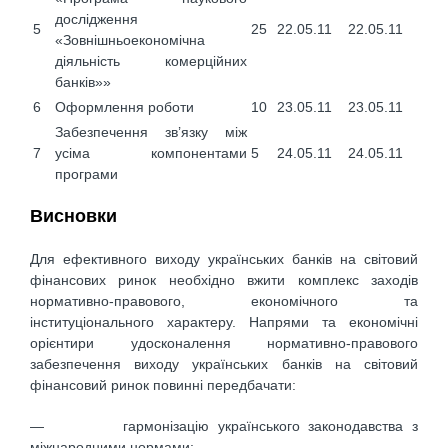
дослідження
5
25
22.05.11
22.05.11
«Зовнішньоекономічна
діяльність комерційних
банків»»
6
Оформлення роботи
10
23.05.11
23.05.11
Забезпечення зв’язку між
7
усіма компонентами
5
24.05.11
24.05.11
програми
Висновки
Для ефективного виходу українських банків на світовий
фінансових ринок необхідно вжити комплекс заходів
нормативно-правового, економічного та
інституціонального характеру. Напрями та економічні
орієнтири удосконалення нормативно-правового
забезпечення виходу українських банків на світовий
фінансовий ринок повинні передбачати:
— гармонізацію українського законодавства з
міжнародними нормами;