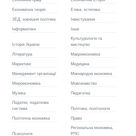
Економічна теорія
Етика, естетика
ЗЕД, зовнішня політика
Інвестування
Інформатика
Інше
Культурологія та
Історія України
мистецтво
Літературa
Макроекономіка
Маркетинг
Медицина
Менеджмент організації
Міжнародна економіка
Мікроекономіка
Мовознавство
Музика
Педагогіка
Податки, податкова
система
Політика, політологія
Політична економіка
Право
Регіональна економіка,
Психологія
РПС