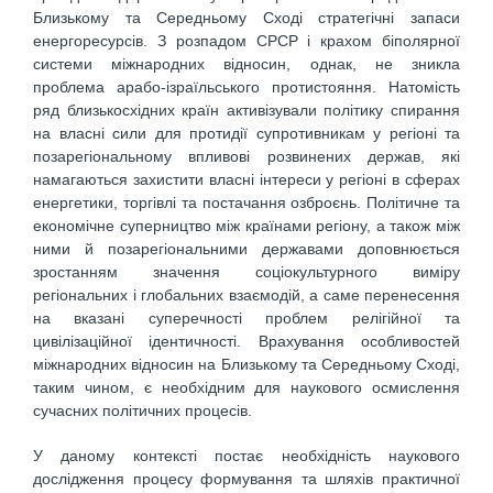
Близькому та Середньому Сході стратегічні запаси
енергоресурсів. З розпадом СРСР і крахом біполярної
системи міжнародних відносин, однак, не зникла
проблема арабо-ізраїльського протистояння. Натомість
ряд близькосхідних країн активізували політику спирання
на власні сили для протидії супротивникам у регіоні та
позарегіональному впливові розвинених держав, які
намагаються захистити власні інтереси у регіоні в сферах
енергетики, торгівлі та постачання озброєнь. Політичне та
економічне суперництво між країнами регіону, а також між
ними й позарегіональними державами доповнюється
зростанням значення соціокультурного виміру
регіональних і глобальних взаємодій, а саме перенесення
на вказані суперечності проблем релігійної та
цивілізаційної ідентичності. Врахування особливостей
міжнародних відносин на Близькому та Середньому Сході,
таким чином, є необхідним для наукового осмислення
сучасних політичних процесів.
У даному контексті постає необхідність наукового
дослідження процесу формування та шляхів практичної