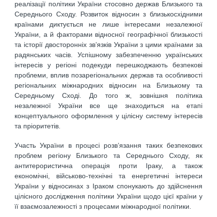
реалізації політики України стосовно держав Близького та
Середнього Сходу. Розвиток відносин з близькосхідними
країнами диктується не лише інтересами незалежної
України, а й факторами відносної географічної близькості
та історії двосторонніх зв’язків України з цими країнами за
радянських часів. Успішному забезпеченню українських
інтересів у регіоні подекуди перешкоджають безпекові
проблеми, вплив позарегіональних держав та особливості
регіональних міжнародних відносин на Близькому та
Середньому Сході. До того ж, зовнішня політика
незалежної України все ще знаходиться на етапі
концептуального оформлення у цілісну систему інтересів
та пріоритетів.
Участь України в процесі розв’язання таких безпекових
проблем регіону Близького та Середнього Сходу, як
антитерористична операція проти Іраку, а також
економічні, військово-технічні та енергетичні інтереси
України у відносинах з Іраком спонукають до здійснення
цілісного дослідження політики України щодо цієї країни у
її взаємозалежності з процесами міжнародної політики.