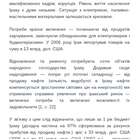
кваліфікованих кадрів, корупція. Рівень життя населення
Іраку є дуже низьким. Ситуація з електрикою, паливно-
мастильними матеріалами залишається кризовою.
Потреби країни величезні — починаючи від продуктів
харчування, закінчуючи обладнанням для електромереж і
будматеріалами. У 2006 році Ірак імпортував товарів на
суму в 13 млрд. дол. США.
Відновлення та ремонту потребують сотні об’єктів
народного господарства Іраку. Додавши сюди
надходження — попри усі поточні складнощі — від
продажу нафти (кількість видобутої в Іраку нафти
компенсується зростанням світових цін на енергоносії) ми
отримаємо справжнє уявлення про іракський ринок —
величезні потреби та величезні можливості їх
задовольнити [1, c. 22].
У зв’язку з цим слід відзначити, що лише за 1 рік бюджет
Іраку (дохідна частина на 97% сформована за рахунок
прибутків від продажу нафти.) зріс з 33 млрд. дол. США
(2006 р.) до 41 млрд. дол. США (2007 р.) — причому