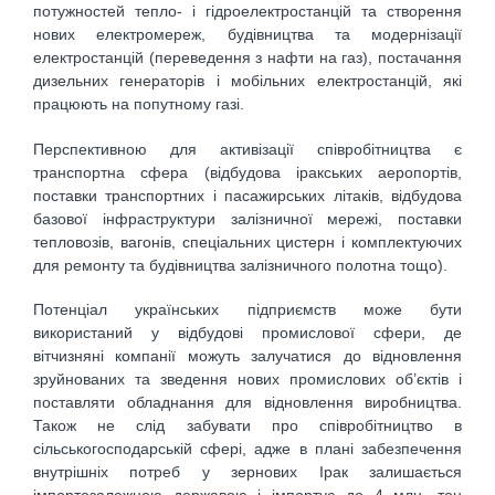
потужностей тепло- і гідроелектростанцій та створення
нових електромереж, будівництва та модернізації
електростанцій (переведення з нафти на газ), постачання
дизельних генераторів і мобільних електростанцій, які
працюють на попутному газі.
Перспективною для активізації співробітництва є
транспортна сфера (відбудова іракських аеропортів,
поставки транспортних і пасажирських літаків, відбудова
базової інфраструктури залізничної мережі, поставки
тепловозів, вагонів, спеціальних цистерн і комплектуючих
для ремонту та будівництва залізничного полотна тощо).
Потенціал українських підприємств може бути
використаний у відбудові промислової сфери, де
вітчизняні компанії можуть залучатися до відновлення
зруйнованих та зведення нових промислових об’єктів і
поставляти обладнання для відновлення виробництва.
Також не слід забувати про співробітництво в
сільськогосподарській сфері, адже в плані забезпечення
внутрішніх потреб у зернових Ірак залишається
імпортозалежною державою і імпортує до 4 млн. тон