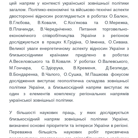
цей напрям у контексті української зовнішньої політики
загалом. Політико-економічні та військово-технічні аспекти
двосторонні відносин розглядаються в роботах О.Балюн,
В.Глєбова, В.Коваля, С.Коз’якова та О.Мережка,
В.Плачинди, В.Чередніченко. Питання торговельно-
економічного співробітництва України з регіоном
досліджуються в працях К.Грідіна, О.Івченка, О.Сивака.
Великої уваги енергетичному аспекту відносин України з
близькосхідними країнами приділено в роботах
А.Веселовського та В.Коваля. У роботах О.Валевського,
М.Гончара, С.Здіорука, В.Кременя, Д.Безлюди,
В.Бондаренка, В.Чалого, О.Сушка, М.Пашкова фокусом
дослідження виступає геополітична складова зовнішньої
політики України, а близькосхідний напрям виступає як
один з елементів комплексу регіональних напрямів
української зовнішньої політики.
У більшості наукових праць, у яких досліджується
близькосхідний напрям зовнішньої політики України,
визначені основні пріоритети та інтереси України в регіоні.
Переважна більшість наукових робіт присвячена