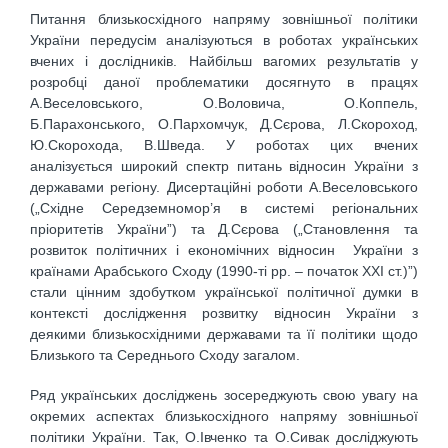
Питання близькосхідного напряму зовнішньої політики
України передусім аналізуються в роботах українських
вчених і дослідників. Найбільш вагомих результатів у
розробці даної проблематики досягнуто в працях
А.Веселовського, О.Воловича, О.Коппель,
Б.Парахонського, О.Пархомчук, Д.Сєрова, Л.Скороход,
Ю.Скорохода, В.Шведа. У роботах цих вчених
аналізується широкий спектр питань відносин України з
державами регіону. Дисертаційні роботи А.Веселовського
(„Східне Середземномор’я в системі регіональних
пріоритетів України”) та Д.Сєрова („Становлення та
розвиток політичних і економічних відносин України з
країнами Арабського Сходу (1990-ті рр. – початок ХХІ ст.)”)
стали цінним здобутком української політичної думки в
контексті дослідження розвитку відносин України з
деякими близькосхідними державами та її політики щодо
Близького та Середнього Сходу загалом.
Ряд українських досліджень зосереджують свою увагу на
окремих аспектах близькосхідного напряму зовнішньої
політики України. Так, О.Івченко та О.Сивак досліджують