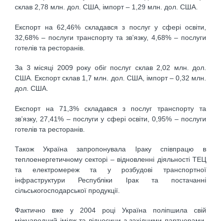
склав 2,78 млн. дол. США, імпорт – 1,29 млн. дол. США.
Експорт на 62,46% складався з послуг у сфері освіти,
32,68% – послуги транспорту та зв’язку, 4,68% – послуги
готелів та ресторанів.
За 3 місяці 2009 року обіг послуг склав 2,02 млн. дол.
США. Експорт склав 1,7 млн. дол. США, імпорт – 0,32 млн.
дол. США.
Експорт на 71,3% складався з послуг транспорту та
зв’язку, 27,41% – послуги у сфері освіти, 0,95% – послуги
готелів та ресторанів.
Також Україна запропонувала Іраку співпрацю в
теплоенергетичному секторі – відновленні діяльності ТЕЦ
та електромереж та у розбудові транспортної
інфраструктури Республіки Ірак та постачанні
сільськогосподарської продукції.
Фактично вже у 2004 році Україна поліпшила свій
міжнародний імідж та відносини з західними партнерами,