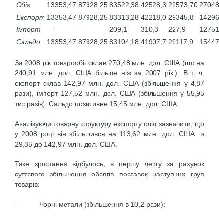
Обіг
13353,47
87928,25
83522,38
42528,3
29573,70
27048
Експорт
13353,47
87928,25
83313,28
42218,0
29345,8
14296
Імпорт
—
—
209,1
310,3
227,9
12751
Сальдо
13353,47
87928,25
83104,18
41907,7
29117,9
15447
За 2008 рік товарообіг склав 270,48 млн. дол. США (що на
240,91 млн. дол. США більше ніж за 2007 рік.). В т. ч.
експорт склав 142,97 млн. дол. США (збільшення у 4,87
рази), імпорт 127,52 млн. дол. США (збільшення у 55,95
тис разів). Сальдо позитивне 15,45 млн. дол. США.
Аналізуючи товарну структуру експорту слід зазначити, що
у 2008 році він збільшився на 113,62 млн. дол. США з
29,35 до 142,97 млн. дол. США.
Таке зростання відбулось, в першу чергу за рахунок
суттєвого збільшення обсягів поставок наступних груп
товарів:
— Чорні метали (збільшення в 10,2 рази);