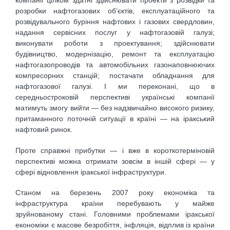
компанії цілком здатні здійснювати проекти з розвідки та
розробки нафтогазових об’єктів, експлуатаційного та
розвідувального буріння нафтових і газових свердловин,
надання сервісних послуг у нафтогазовій галузі;
виконувати роботи з проектування; здійснювати
будівництво, модернізацію, ремонт та експлуатацію
нафтогазопроводів та автомобільних газонаповнюючих
компресорних станцій; постачати обладнання для
нафтогазової галузі. І ми переконані, що в
середньостроковій перспективі українські компанії
матимуть змогу вийти — без надзвичайно високого ризику,
притаманного поточній ситуації в країні — на іракський
нафтовий ринок.
Проте справжні прибутки — і вже в короткотерміновій
перспективі можна отримати зовсім в іншій сфері — у
сфері відновлення іракської інфраструктури.
Станом на березень 2007 року економіка та
інфраструктура країни перебувають у майже
зруйнованому стані. Головними проблемами іракської
економіки є масове безробіття, інфляція, відплив із країни