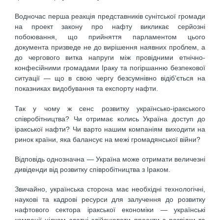
Водночас перша реакція представників сунітської громади
на проект закону про нафту викликає серйозні
побоювання, що прийняття парламентом цього
документа призведе не до вирішення наявних проблем, а
до чергового витка напруги між провідними етнічно-
конфесійними громадами Іраку та погіршанню безпекової
ситуації — що в свою чергу безсумнівно відіб’ється на
показниках видобування та експорту нафти.
Так у чому ж сенс розвитку українсько-іракського
співробітництва? Чи отримає колись Україна доступ до
іракської нафти? Чи варто нашим компаніям виходити на
ринок країни, яка балансує на межі громадянської війни?
Відповідь однозначна — Україна може отримати величезні
дивіденди від розвитку співробітництва з Іраком.
Звичайно, українська сторона має необхідні технологічні,
наукові та кадрові ресурси для залучення до розвитку
нафтового сектора іракської економіки — українські