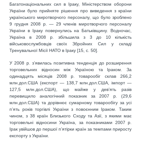
Багатонаціональних сил в Іраку, Міністерством оборони
України було прийняте рішення про виведення з країни
українського миротворчого персоналу, що було зроблено
9 грудня 2008 р. — 29 членів миротворчого персоналу
України в Іраку повернулись на Батьківщину. Водночас,
Україна в 2008 р. збільшила з 3 до 10 кількість
військовослужбовців своїх Збройних Сил у складі
Тренувальної Місії НАТО в Іраку [15, c. 50].
У 2008 р. з’явилась позитивна тенденція до розширення
торговельних відносин між Україною та Іраком. За
одинадцять місяців 2008 р. товарообіг склав 266,2
млн.дол.США (експорт — 138,7 млн.дол.США, імпорт —
127,5 млн.дол.США), що майже у дев’ять разів
перевищило аналогічний показник за 2007 р. (29,6
млн.дол.США) та дорівнює сумарному товарообігу за усі
п’ять років торгівлі України з повоєнним Іраком. Таким
чином, з 38 країн Близького Сходу та Азії, з якими має
торговельні відносини Україна, за показниками 2007 р.
Ірак увійшов до першої п’ятірки країн за темпами приросту
експорту з України.