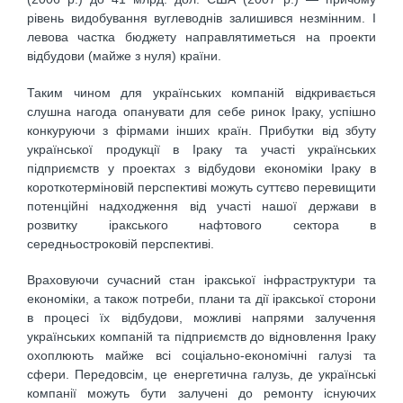
рівень видобування вуглеводнів залишився незмінним. І
левова частка бюджету направлятиметься на проекти
відбудови (майже з нуля) країни.
Таким чином для українських компаній відкривається
слушна нагода опанувати для себе ринок Іраку, успішно
конкуруючи з фірмами інших країн. Прибутки від збуту
української продукції в Іраку та участі українських
підприємств у проектах з відбудови економіки Іраку в
короткотерміновій перспективі можуть суттєво перевищити
потенційні надходження від участі нашої держави в
розвитку іракського нафтового сектора в
середньостроковій перспективі.
Враховуючи сучасний стан іракської інфраструктури та
економіки, а також потреби, плани та дії іракської сторони
в процесі їх відбудови, можливі напрями залучення
українських компаній та підприємств до відновлення Іраку
охоплюють майже всі соціально-економічні галузі та
сфери. Передовсім, це енергетична галузь, де українські
компанії можуть бути залучені до ремонту існуючих