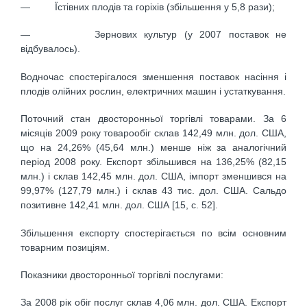
— Їстівних плодів та горіхів (збільшення у 5,8 рази);
— Зернових культур (у 2007 поставок не
відбувалось).
Водночас спостерігалося зменшення поставок насіння і
плодів олійних рослин, електричних машин і устаткування.
Поточний стан двосторонньої торгівлі товарами. За 6
місяців 2009 року товарообіг склав 142,49 млн. дол. США,
що на 24,26% (45,64 млн.) менше ніж за аналогічний
період 2008 року. Експорт збільшився на 136,25% (82,15
млн.) і склав 142,45 млн. дол. США, імпорт зменшився на
99,97% (127,79 млн.) і склав 43 тис. дол. США. Сальдо
позитивне 142,41 млн. дол. США [15, c. 52].
Збільшення експорту спостерігається по всім основним
товарним позиціям.
Показники двосторонньої торгівлі послугами:
За 2008 рік обіг послуг склав 4,06 млн. дол. США. Експорт