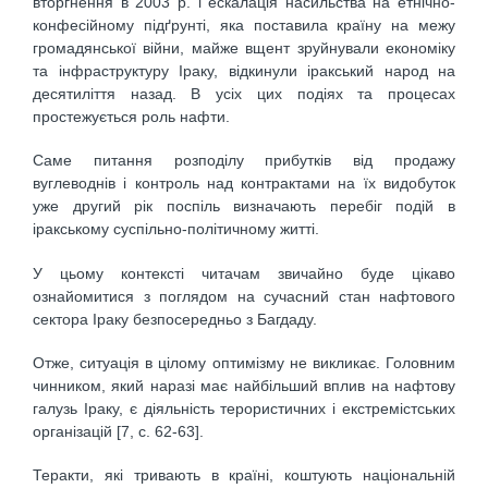
вторгнення в 2003 р. і ескалація насильства на етнічно-
конфесійному підґрунті, яка поставила країну на межу
громадянської війни, майже вщент зруйнували економіку
та інфраструктуру Іраку, відкинули іракський народ на
десятиліття назад. В усіх цих подіях та процесах
простежується роль нафти.
Саме питання розподілу прибутків від продажу
вуглеводнів і контроль над контрактами на їх видобуток
уже другий рік поспіль визначають перебіг подій в
іракському суспільно-політичному житті.
У цьому контексті читачам звичайно буде цікаво
ознайомитися з поглядом на сучасний стан нафтового
сектора Іраку безпосередньо з Багдаду.
Отже, ситуація в цілому оптимізму не викликає. Головним
чинником, який наразі має найбільший вплив на нафтову
галузь Іраку, є діяльність терористичних і екстремістських
організацій [7, c. 62-63].
Теракти, які тривають в країні, коштують національній