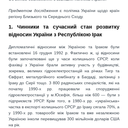
Предметом дослідження
є політика України щодо країн
регіону Близького та Середнього Сходу.
1. Чинники та сучасний стан розвитку
відносин України з Республікою Ірак
Дипломатичні відносини між Україною та Іраком були
встановлені 16 грудня 1992 р. Фактично ж, ці відносини
були започатковані ще у часи колишнього СРСР, коли
фахівці з України брали активну участь у будівництві,
зокрема, великих гідроелектростанцій на річках Тигр та
Євфрат, металургійного комбінату в Багдаді, залізниці з
Іраку до Сирії тощо. З 800 радянських спеціалістів, які на
початку 1990-х рр. працювали на спорудженні
гідроелектростанції у м.Юсефія, більш ніж 600 — були з
підприємств УРСР. Крім того, в 1980-х рр. «українська»
частка в експорті колишнього СРСР до Іраку сягала 70%, а
у 1990-х рр. товарообіг між Іраком та вже незалежною
Україною інколи перевищував 300 мільйонів доларів США
на рік.