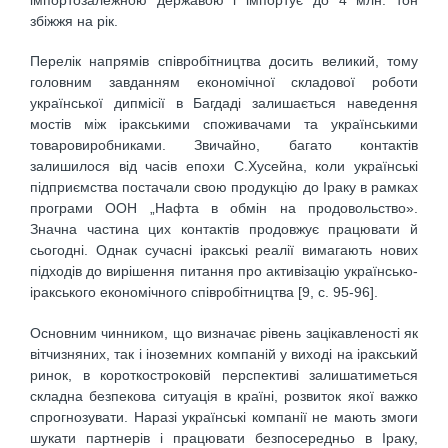
збіжжя на рік.
Перелік напрямів співробітництва досить великий, тому
головним завданням економічної складової роботи
української дипмісії в Багдаді залишається наведення
мостів між іракськими споживачами та українськими
товаровиробниками. Звичайно, багато контактів
залишилося від часів епохи С.Хусейна, коли українські
підприємства постачали свою продукцію до Іраку в рамках
програми ООН „Нафта в обмін на продовольство».
Значна частина цих контактів продовжує працювати й
сьогодні. Однак сучасні іракські реалії вимагають нових
підходів до вирішення питання про активізацію українсько-
іракського економічного співробітництва [9, c. 95-96].
Основним чинником, що визначає рівень зацікавленості як
вітчизняних, так і іноземних компаній у виході на іракський
ринок, в короткостроковій перспективі залишатиметься
складна безпекова ситуація в країні, розвиток якої важко
спрогнозувати. Наразі українські компанії не мають змоги
шукати партнерів і працювати безпосередньо в Іраку,