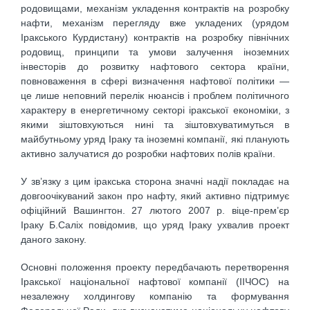
родовищами, механізм укладення контрактів на розробку
нафти, механізм перегляду вже укладених (урядом
Іракського Курдистану) контрактів на розробку північних
родовищ, принципи та умови залучення іноземних
інвесторів до розвитку нафтового сектора країни,
повноваження в сфері визначення нафтової політики —
це лише неповний перелік нюансів і проблем політичного
характеру в енергетичному секторі іракської економіки, з
якими зіштовхуються нині та зіштовхуватимуться в
майбутньому уряд Іраку та іноземні компанії, які планують
активно залучатися до розробки нафтових полів країни.
У зв’язку з цим іракська сторона значні надії покладає на
довгоочікуваний закон про нафту, який активно підтримує
офіційний Вашингтон. 27 лютого 2007 р. віце-прем’єр
Іраку Б.Саліх повідомив, що уряд Іраку ухвалив проект
даного закону.
Основні положення проекту передбачають перетворення
Іракської національної нафтової компанії (ІІЧОС) на
незалежну холдингову компанію та формування