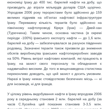
економіці Іраку до 400 тис. барелей нафти на добу, що
призводить до втрати мільярдів доларів США щорічно.
Упродовж 2006 року терористами було здійснено до 159
великих підривів на об’єктах нафтової інфраструктури
Іраку. Переважну кількість терактів було здійснено на
північному нафтопроводі Кіркук (Ірак) — Джей-хан
(Туреччина). Таким чином, основна частина (в окремі
періоди -100%) іракського експорту нафти — до 1,6 млн.
барелей на добу — забезпечувалася за рахунок південних
родовищ. Зазначені теракти також призвели до зниження
обсягів виробництва іракських нафтопереробних заводів
на 50%. Рівень витрат нафтових компаній, які працюють в
Іраку, на захист свого персоналу та обладнання є
надзвичайно високим. До того ж вищенаведена статистика
переконливо доводить, що цей захист є досить умовним.
Наразі в Іраку немає стовідсотково безпечних місць — ні
для іноземців, ні для іракців.
У цілому рівень видобування нафти в Іраку впродовж 2006
року в середньому становив 2 млн. барелей на добу (за
часів С.Хусейна цей показник становив 3-3,5 млн.