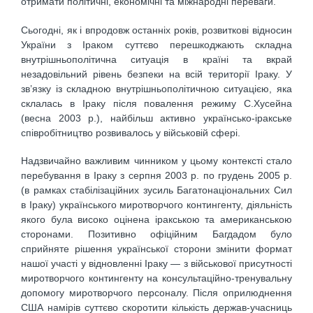
отримати політичні, економічні та міжнародні переваги.
Сьогодні, як і впродовж останніх років, розвиткові відносин
України з Іраком суттєво перешкоджають складна
внутрішньополітична ситуація в країні та вкрай
незадовільний рівень безпеки на всій території Іраку. У
зв’язку із складною внутрішньополітичною ситуацією, яка
склалась в Іраку після повалення режиму С.Хусейна
(весна 2003 р.), найбільш активно українсько-іракське
співробітництво розвивалось у військовій сфері.
Надзвичайно важливим чинником у цьому контексті стало
перебування в Іраку з серпня 2003 р. по грудень 2005 р.
(в рамках стабілізаційних зусиль Багатонаціональних Сил
в Іраку) українського миротворчого контингенту, діяльність
якого була високо оцінена іракською та американською
сторонами. Позитивно офіційним Багдадом було
сприйняте рішення української сторони змінити формат
нашої участі у відновленні Іраку — з військової присутності
миротворчого контингенту на консультаційно-тренувальну
допомогу миротворчого персоналу. Після оприлюднення
США намірів суттєво скоротити кількість держав-учасниць