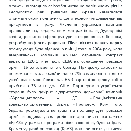
а також налагодила співробітництво на політичному рівні з
Республікою Ірак. Тривалий час Україна намагалася
отримати окрім політичних, ще й економічні дивіденди від
присутності в Іраку. Численні українські компанії
працювали над одержанням контрактів на відбудову цієї
країни, розвиток інфраструктури, створення сил безпеки,
розробку нафтових родовищ. Після кількох невдач першу
велику угоду було підписано в кінці травня 2004 року, коли
американська компанія ANHAM отримала контракт
вартістю 120,1 млн. дол. США на оснащення іракської
армії – 15 батальйонів та 6 бригад. При цьому самостійно
ця компанія мала освоїти лише 7% замовлення, тоді як
українські компанії виконали 65% вартості контракту, тобто
приблизно 78 млн. дол. США. Партнером з української
сторони було дочірнє підприємство державної компанії
«Укрспецекспорт» – ДП «Спеціалізована
зовнішньоторговельна фірма «Прогрес». Крім того,
Україна реалізувала контракт на поставку для іракської
армії впродовж двох років півтори тисяч вантажівок
«КрАЗ» у рамках програми післявоєнної відбудови Іраку.
Кременчуцький автозавод (КрАЗ) мав поставити дві тисячі