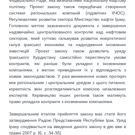
Федеральної Ради, яка визначатиме національну нафтову
політику. Проект закону також передбачає створення
системи регіональних компаній (підзвітних ІІЧОС).
Регулюватиме розвиток сектора Міністерство нафти Іраку.
Головною метою зазначеного документа є завершення
надзвичайно централізованого контролю над нафтовим
сектором, який суттєво гальмував розвиток енергетичної
галузі іракської економіки та надходження іноземних
інвестицій. Проект закону також дозволить уряду
Іракського Курдистану самостійно переглянути умови
контрактів, які раніше були укладені з іноземними
компаніями, з метою приведення їх у відповідність з
новим законодавством. У разі виникнення нових протиріч
між регіональним і центральним урядом з цього питання,
коректність змін розглядатиметься комісією незалежних
експертів. Керівництво інших регіонів також матимуть
право укладати контракти з іноземними компаніями.
Завершальним етапом прийняття закону має стати його
затвердження Радою Представників Республіки Ірак. Уряд
Іраку сподівається на введення даного закону в дію вже в
травні 2007 р. [6, c. 34-35]