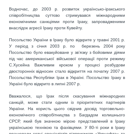
Водночас, до 2003 р. розвиток українсько-іракського
співробітництва суттєво стримувався міжнародними
економічними санкціями проти Іраку, запровадженими
внаслідок агресії Іраку проти Кувейту.
Посольство України в Іраку було відкрите у травні 2001 р.
У період з січня 2003 р. по березень 2004 року
Посольство було евакуйоване у зв’язку з бойовими діями
під час американської військової операції проти режиму
С.Хусейна Важливим кроком у процесі розбудови
двосторонніх відносин стало відкриття на початку 2007 р.
Посольства Республіки Ірак в Україні. Посольство Іраку в
Україні було відкрито в липні 2007 р.
Вважалося, що Ірак після скасування міжнародних
санкцій, може стати одним із пріоритетних партнерів
України. На користь цього свідчив досвід торговельно-
економічного співробітництва з Багдадом колишнього
СРСР, який був значною мірою представлений в Іраку
українською технікою та фахівцями. У 80-ті роки в Іраку
працювали сотні спеціалістів підприємств «Укрнафта» та