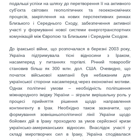
подальші успіхи на шляху до перетворення її на активного
суб’єкта світових геополітичних та геоекономічних
процесів, закріплення на нових перспективних ринках
Близького і Середнього Сходу, забезпечення активної
участі у формуванні нової системи енерготранспортних
комунікацій між Європою та Близьким і Середнім Сходом.
До іракської війни, що розпочалася в березні 2003 року,
Україна підтримувала тісні відносини з Іраком,
насамперед у питаннях торгівлі. Річний товарообіг
становив більш як 300 млн. дол. США. Очевидно, що
початок військової кампанії був небажаним для
української сторони насамперед через економічні мотиви.
Однак політичні умови – необхідність поліпшення
міжнародного іміджу України – зіграли вирішальну роль у
процесі прийняття рішення щодо направлення
контингенту в Ірак. Необхідно також зазначити, що
формування зовнішньополітичної лінії України щодо
бойових дій в Іраку проходило за умов серйозної кризи
українсько-американських відносин. Внаслідок участі у
складі миротворчих сил в Іраку, Україна сподівалася