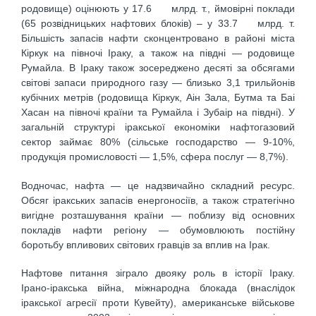
родовище) оцінюють у 17.6 млрд. т., ймовірні поклади
(65 розвідницьких нафтових блоків) – у 33.7 млрд. т.
Більшість запасів нафти сконцентровано в районі міста
Кіркук на півночі Іраку, а також на півдні — родовище
Румайла. В Іраку також зосереджено десяті за обсягами
світові запаси природного газу — близько 3,1 трильйонів
кубічних метрів (родовища Кіркук, Аін Зала, Бутма та Баі
Хасан на півночі країни та Румайла і Зубаір на півдні). У
загальній структурі іракської економіки нафтогазовий
сектор займає 80% (сільське господарство — 9-10%,
продукція промисловості — 1,5%, сфера послуг — 8,7%).
Водночас, нафта — це надзвичайно складний ресурс.
Обсяг іракських запасів енергоносіїв, а також стратегічно
вигідне розташування країни — поблизу від основних
покладів нафти регіону — обумовлюють постійну
боротьбу впливових світових гравців за вплив на Ірак.
Нафтове питання зіграло двояку роль в історії Іраку.
Ірано-іракська війна, міжнародна блокада (внаслідок
іракської агресії проти Кувейту), американське військове