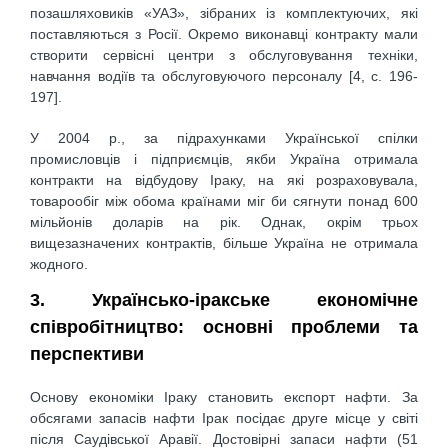
позашляховиків «УАЗ», зібраних із комплектуючих, які
поставляються з Росії. Окремо виконавці контракту мали
створити сервісні центри з обслуговування техніки,
навчання водіїв та обслуговуючого персоналу [4, c. 196-
197].
У 2004 p., за підрахунками Української спілки
промисловців і підприємців, якби Україна отримала
контракти на відбудову Іраку, на які розраховувала,
товарообіг між обома країнами міг би сягнути понад 600
мільйонів доларів на рік. Однак, окрім трьох
вищезазначених контрактів, більше Україна не отримала
жодного.
3. Українсько-іракське економічне
співробітництво: основні проблеми та
перспективи
Основу економіки Іраку становить експорт нафти. За
обсягами запасів нафти Ірак посідає друге місце у світі
після Саудівської Аравії. Достовірні запаси нафти (51