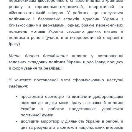
перспективам двостороннього співробітництва з країнами
регіону в торговельно-економічній, енергетичній та
військово-технічній сферах. У роботах, що стосуються
політичних і безпекових аспектів відносин України з
близькосхідними державами, однак, бракує переконливих
пояснень мотивів України стосовно деяких питань її
політики в регіоні (участь в антитерористичній операції в
Іраку).
Мета даного дослідження
полягає у встановленні
головних складових політики України щодо Іраку, процесу
її формування та реалізації.
У контексті поставленої мети сформульовано наступні
завдання
:
простежити еволюцію та визначити диференціацію
підходів до оцінки місця Іраку в зовнішній політиці
України в роботах представників української
політичної думки;
дослідити миротворчу діяльність України в регіоні, її
цілі та результати в контексті національних інтересів