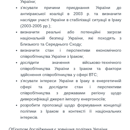
України;
з’ясувати причини приєднання України до
антиіракської коаліції в 2003 р. та визначити
наслідки участі України в стабілізації ситуації в Іраку
(2003-2005 рр.);
визначити реальні або потенційні загрози
національній безпеці України, які походять з
Близького та Середнього Сходу;
визначити стан і перспективи економічного
співробітництва України з Іраком;
дослідити значення військово-технічного
співробітництва України з Іраком та фактори
здійснення співробітництва у сфері ВТС;
з’ясувати інтереси України в Іраку в енергетичній
сфері та дослідити стан і перспективи
співробітництва з державами регіону щодо
диверсифікації джерел імпорту енергоносіїв;
розробити пропозиції щодо формування концепції
політики з Іраком в контексті її національних
інтересів.
Об’єктом дослідження
є зовнішня політика України.