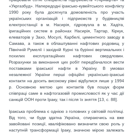
«Укргазбуд». Напередодні іраксько-кувейтського конфлікту
1990 року була досягнута домовленість про участь
українських організацій і підприємств у будівництві
електростанції в м. Насирія, гідровузла в м. Хадіта,
іригаційних систем в районах Насирія, Тартар, Кіркук,
елеваторів у Захо, Мосулі, Карбелі, цементного заводу в
Самава, а також в облаштуванні нафтових родовищ у
Північній Румелії і західній Курні та бурінні вертикальних і
похилих експлуатаційних нафтових свердловин.
Розрахунки за виконання цих робіт передбачалося вести
поставками іракської нафти в Україну. В умовах
незалежної України перші офіційні українсько-іракські
контакти на досить високому рівні відбулися лише у 1994
р. Основною метою цих контактів був пошук форм
співпраці саме в нафтогазовій промисловості як у час дії
санкцій ООН проти Іраку, так і після їх зняття [13, c. 88].
Іракська проблема є однією з головних у світовій політиці.
Від того, чи буде здатна Україна, спираючись на вже
завойовані позиції, кваліфіковано визначити свою роль у
наступній трансформації Іраку, значною мірою залежать