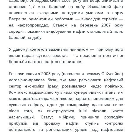
барелей). Упродовж січня 2007 року він дещо знизився й
становив 1,7 млн. барелей на добу. Зазначений факт
пояснюється складними погодними умовами в порту
Басра та ремонтними роботами — внаслідок терактів —
на нафтопроводах. Станом на березень 2007 року
середні показники видобування нафти становлять 2 млн.
барелей на добу.
У даному контексті важливим чинником — причому його
вплив наразі суттєво зростає — є посилення політичної
боротьби навколо нафтового питання.
Розпочинаючи з 2003 року (повалення режиму С.Хусейна)
договірно-правова база, яка має регулювати нафтовий
сектор економіки Іраку, розвивалася надто повільно.
Комплекс надзвичайно чутливих суперечливих питань, які
мають розв’язати іракські лідери, наразі є непомірним для
суспільства Іраку, адже до компромісу вдаються лише
після того, як вичерпуються інші підходи, часто
насильницькі. Статус м.Кіркук, принципи розподілу
прибутків від продажу нафти, ступінь контролю
центрального та регіональних урядів над нафтовими