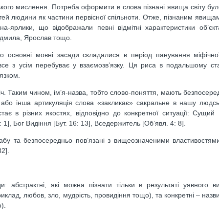
кого мислення. Потреба оформити в слова пізнані явища світу бу
тей людини як частини первісної спільноти. Отже, пізнаним явища
ярлики, що відображали певні відмітні характеристики об’єкт
юдмила, Ярослав тощо.
о основні мовні засади складалися в період панування міфічної
 все з усім перебуває у взаємозв’язку. Ця риса в подальшому с
язком.
іч. Таким чином, ім’я-назва, тобто слово-поняття, мають безпосеред
або інша артикуляція слова «закликає» сакральне в нашу людськ
стає в різних якостях, відповідно до конкретної ситуації: Сущий [
: 1], Бог Видіння [Бут. 16: 13], Вседержитель [Об’явл. 4: 8].
табу та безпосередньо пов’язані з вищеозначеними властивостям
2].
: абстрактні, які можна пізнати тільки в результаті уявного в
клад, любов, зло, мудрість, провидіння тощо), та конкретні – назви
).