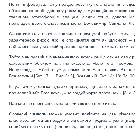
Поняття формувалися у процесі розвитку і становлення людсь
об’єктивною необхідністю у розвитку комунікаційних можливос
тваринам, атмосферним явищам, людям тощо, давали імена-
прикладом цього є слов’янські імена: Володимир, Світлана, Л
Слова-символи своєї сакральної значущості набули тому, щ
характерною рисою якої є сприйняття світу як цілісності –
найголовніших у магічній практиці принципів – симпатичним зв’
Тобто маніпуляції з іменем-назвою якоїсь речі діють на саму р
сакральним об’єктом на який вказують. Мало того, промова 
Наприклад, в Біблії існує декілька імен Бога, в яких Він по
Всемогутній [Бут. 17: 1; Вих. 6: 3], Всевишній [Бут. 14: 18; Пс. 90
Існує також декілька відомих приказок, що мають характер 
промовляй ім’я Бога всує», «не згадуй чорта проти ночі» [3, c. 8
Найчастіше словесні символи вживаються в молитвах.
Словесні символи можна умовно поділити на два різновиди
властивостей, ознак предмета від самого предмета уваги (напри
сприймаються чуттєво (наприклад, сонце, вітер, проміння тощо