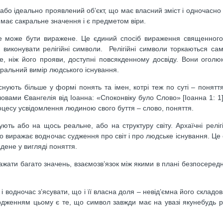
або ідеально проявлений об’єкт, що має власний зміст і одночасно
й має сакральне значення і є предметом віри.
не може бути виражене. Це єдиний спосіб вираження священного
виконувати релігійні символи. Релігійні символи торкаються сам
, ніж його прояви, доступні повсякденному досвіду. Вони оголю
ральний вимір людського існування.
снують більше у формі понять та імен, котрі теж по суті – понятт
вами Євангелія від Іоанна: «Споконвіку було Слово» [Іоанна 1: 1
оцесу усвідомлення людиною свого буття – слово, поняття.
ують або на щось реальне, або на структуру світу. Архаїчні реліг
що виражає водночас судження про світ і про людське існування. Це
дене у вигляді поняття.
ажати багато значень, взаємозв’язок між якими в плані безпосередн
і водночас з’ясувати, що і її власна доля – невід’ємна його складов
ердженням цьому є те, що символ завжди має на увазі якунебудь р