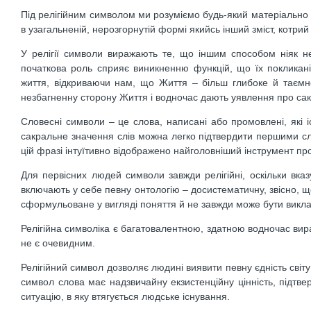
Під релігійним символом ми розуміємо будь-який матеріально 
в узагальненій, нерозгорнутій формі якийсь інший зміст, котри
У релігії символи виражають те, що іншим способом ніяк 
початкова роль сприяє виникненню функцій, що їх покликані 
життя, відкриваючи нам, що Життя – більш глибоке й таємне
незбагненну сторону Життя і водночас дають уявлення про сак
Словесні символи – це слова, написані або промовлені, які і
сакральне значення слів можна легко підтвердити першими сло
цій фразі інтуїтивно відображено найголовніший інструмент пр
Для первісних людей символи завжди релігійні, оскільки вказ
включають у себе певну онтологію – досистематичну, звісно, 
сформульоване у вигляді поняття й не завжди може бути викла
Релігійна символіка є багатовалентною, здатною водночас вир
не є очевидним.
Релігійний символ дозволяє людині виявити певну єдність світу 
символ слова має надзвичайну екзистенційну цінність, підтв
ситуацію, в яку втягується людське існування.