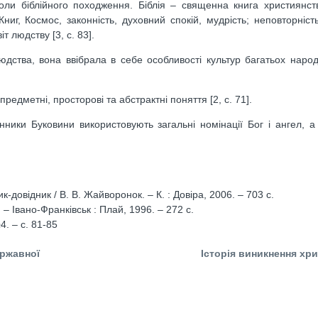
воли біблійного походження. Біблія – священна книга християнс
иг, Космос, законність, духовний спокій, мудрість; неповторність;
т людству [3, с. 83].
дства, вона ввібрала в себе особливості культур багатьох народі
редметні, просторові та абстрактні поняття [2, с. 71].
ники Буковини використовують загальні номінації Бог і ангел, а
-довідник / В. В. Жайворонок. – К. : Довіра, 2006. – 703 с.
 – Івано-Франківськ : Плай, 1996. – 272 с.
4. – с. 81-85
ржавної
Історія виникнення хр