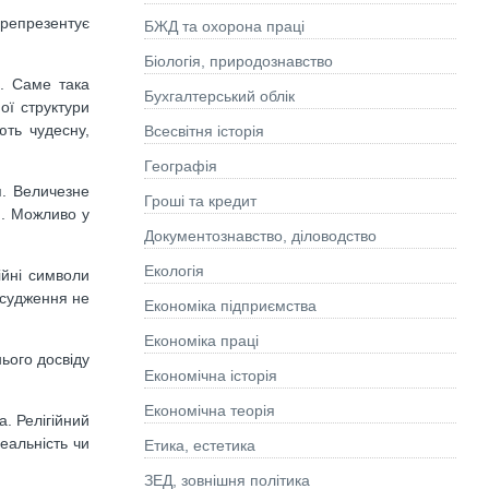
 репрезентує
БЖД та охорона праці
Біологія, природознавство
. Саме така
Бухгалтерський облік
ої структури
ють чудесну,
Всесвітня історія
Географія
я. Величезне
Гроші та кредит
]. Можливо у
Документознавство, діловодство
Екологія
ійні символи
 судження не
Економіка підприємства
Економіка праці
ього досвіду
Економічна історія
Економічна теорія
а. Релігійний
еальність чи
Етика, естетика
ЗЕД, зовнішня політика