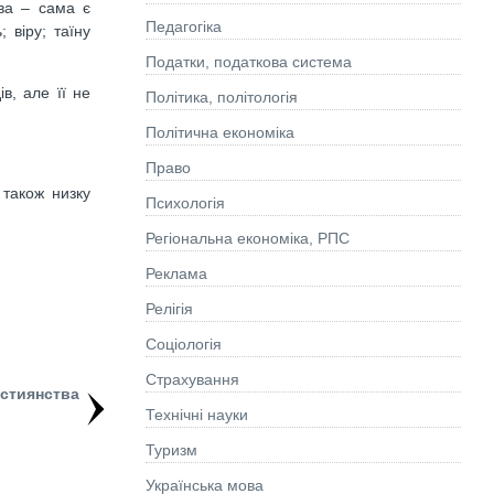
тва – сама є
Педагогіка
 віру; таїну
Податки, податкова система
в, але її не
Політика, політологія
Політична економіка
Право
 також низку
Психологія
Регіональна економіка, РПС
Реклама
Релігія
Соціологія
Страхування
истиянства
Технічні науки
Туризм
Українська мова