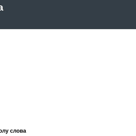
а
волу слова