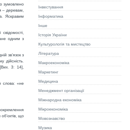
ло зумовлено
Інвестування
м – деревам,
Інформатика
а. Яскравим
Інше
 свідомості,
Історія України
тане одним з
Культурологія та мистецтво
Літературa
ній зв’язок з
у дійсність.
Макроекономіка
Вих. 3: 14],
Маркетинг
Медицина
и слова: «не
Менеджмент організації
Міжнародна економіка
Мікроекономіка
иокремлення
 об’єктів, що
Мовознавство
Музика