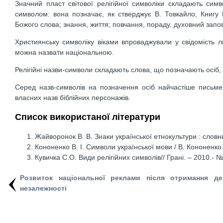
Значний пласт світової релігійної символіки складають сим
символом: вона позначає, як стверджує В. Товкайло, Книгу Кн
Божого слова; знання, життя; повчання, пораду, духовний запові
Християнську символіку віками впроваджували у свідомість лю
можна назвати національною.
Релігійні назви-символи складають слова, що позначають осіб, п
Серед назв-символів на позначення осіб найчастіше письмен
власних назв біблійних персонажів.
Список використаної літератури
Жайворонок В. В. Знаки української етнокультури : словник
Кононенко В. І. Символи української мови / В. Кононенко.
Кувичка С.О. Види релігійних символів// Грані. – 2010.- №
Розвиток національної реклами після отримання де
незалежності