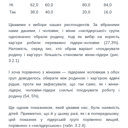
Ні
62,0
60,0
80,0
84,0
Так
38,0
40,0
20,0
16,0
Цікавими є вибори наших респондентів. За зібраними
нами даними, і чоловіки, і жінки «нелідерської» групи
однозначно обрали родину, тоді як вибір на користь
кар’єри робили переважно лідери-чоловіки (27,3%).
Натомість, серед тих, хто обрав варіант «поєднувати
родину і кар’єру» більшість становили жінки-лідери (рис.
3.2.1).
І хоча порівняно з жінками — лідерами чоловікам з обох
груп доводилось обирати між родиною і кар’єрою вдвічі
рідше, проте ми зафіксували, що так само, як і жінки-
лідери, чоловіки-лідери схильні поєднувати роботу і
родину (54, 5%).
Ще одним показником, який цікавив нас, була наявність
дітей. Прикметно, що й у цьому разі, як і в попередньому,
цей показник у лідерській групі порівняно вищий,
порівняно з «нелідерською» (табл. 3.2.4).