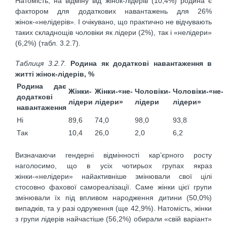
Натомість, на відміну від жінок-лідерів (10,4%) родина є
фактором для додаткових навантажень для 26%
жінок-«нелідерів». І очікувано, що практично не відчувають
таких складнощів чоловіки як лідери (2%), так і «нелідери»
(6,2%) (табл. 3.2.7).
Таблиця
3.2.7.
Родина як додаткові навантаження в
житті жінок-лідерів, %
Родина дає
Жінки-
Жінки-«не-
Чоловіки-
Чоловіки-«не-
додаткові
лідери
лідери»
лідери
лідери»
навантаження
Ні
89,6
74,0
98,0
93,8
Так
10,4
26,0
2,0
6,2
Визначаючи гендерні відмінності кар’єрного росту
наголосимо, що в усіх чотирьох групах якраз
жінки-«нелідери» найактивніше змінювали свої цілі
стосовно фахової самореалізації. Саме жінки цієї групи
змінювали їх під впливом народження дитини (50,0%)
випадків, та у разі одруження (ще 42,9%). Натомість, жінки
з групи лідерів найчастіше (56,2%) обирали «свій варіант»