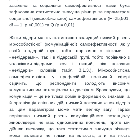
загальної та соціальної самоефективності нами була
зафіксована статистично значуща різниця за параметром
соціальної (міжособистісної) самоефективності (F -25,501;
df — 1; p <0,001) та Q (р = 0,01).
Жінки-лідери мають статистично значущий нижчий рівень
міжособистісної (комунікаційної) самоефективності як у
своїй гендерній групі, тобто порівняно з жінками —
«нелідерами», так і в лідерській групі, тобто порівняно з
чоловіками-лідерами; хоч і вищий, ніж показник
«нелідерів» чоловіків (табл. 3.1.3.). Міжособистісна
самоефективність у професійній політичній сфері
свідчить, що респонденти володіють високим
комунікативним потенціалом та досвідом. Враховуючи, що
комунікація – це не тільки обмін інформацією, знаками, а
й організація спільних дій, низький показник жінок-лідерів
за цим параметром може мати велику вагу. Наразі
порівняно низький рівень комунікаційного потенціалу
жінок-лідерів не має однозначних пояснень, проте ми
дійшли висновку, що така статистично значуща різниця
може впливати не тільки на кількість, а й на якість