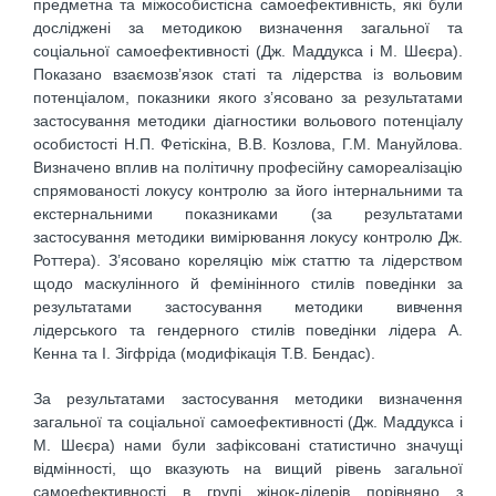
предметна та міжособистісна самоефективність, які були
досліджені за методикою визначення загальної та
соціальної самоефективності (Дж. Маддукса і М. Шеєра).
Показано взаємозв’язок статі та лідерства із вольовим
потенціалом, показники якого з’ясовано за результатами
застосування методики діагностики вольового потенціалу
особистості Н.П. Фетіскіна, В.В. Козлова, Г.М. Мануйлова.
Визначено вплив на політичну професійну самореалізацію
спрямованості локусу контролю за його інтернальними та
екстернальними показниками (за результатами
застосування методики вимірювання локусу контролю Дж.
Роттера). З’ясовано кореляцію між статтю та лідерством
щодо маскулінного й фемінінного стилів поведінки за
результатами застосування методики вивчення
лідерського та гендерного стилів поведінки лідера А.
Кенна та І. Зігфріда (модифікація Т.В. Бендас).
За результатами застосування методики визначення
загальної та соціальної самоефективності (Дж. Маддукса і
М. Шеєра) нами були зафіксовані статистично значущі
відмінності, що вказують на вищий рівень загальної
самоефективності в групі жінок-лідерів порівняно з