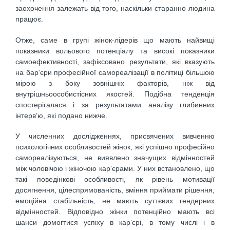
заохочення залежать від того, наскільки старанно людина
працює.
Отже, саме в групі жінок-лідерів що мають найвищі
показники вольового потенціалу та високі показники
самоефективності, зафіксовано результати, які вказують
на бар’єри професійної самореалізації в політиці більшою
мірою з боку зовнішніх факторів, ніж від
внутрішньоособистісних якостей. Подібна тенденція
спостерігалася і за результатами аналізу глибинних
інтерв’ю, які подано нижче.
У численних дослідженнях, присвячених вивченню
психологічних особливостей жінок, які успішно професійно
самореалізуються, не виявлено значущих відмінностей
між чоловічою і жіночою кар’єрами. У них встановлено, що
такі поведінкові особливості, як рівень мотивації
досягнення, цілеспрямованість, вміння приймати рішення,
емоційна стабільність, не мають суттєвих гендерних
відмінностей. Відповідно жінки потенційно мають всі
шанси домогтися успіху в кар’єрі, в тому числі і в