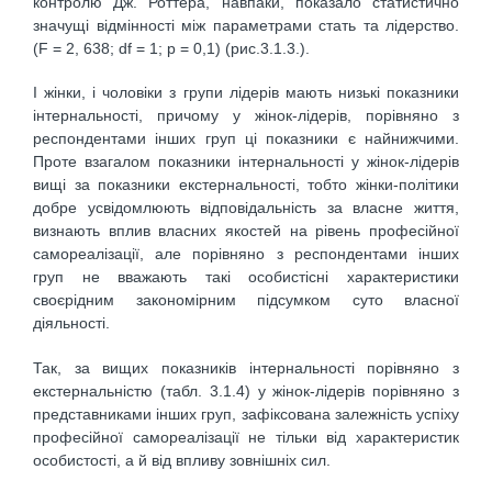
контролю Дж. Роттера, навпаки, показало статистично
значущі відмінності між параметрами стать та лідерство.
(F = 2, 638; df = 1; p = 0,1) (рис.3.1.3.).
І жінки, і чоловіки з групи лідерів мають низькі показники
інтернальності, причому у жінок-лідерів, порівняно з
респондентами інших груп ці показники є найнижчими.
Проте взагалом показники інтернальності у жінок-лідерів
вищі за показники екстернальності, тобто жінки-політики
добре усвідомлюють відповідальність за власне життя,
визнають вплив власних якостей на рівень професійної
самореалізації, але порівняно з респондентами інших
груп не вважають такі особистісні характеристики
своєрідним закономірним підсумком суто власної
діяльності.
Так, за вищих показників інтернальності порівняно з
екстернальністю (табл. 3.1.4) у жінок-лідерів порівняно з
представниками інших груп, зафіксована залежність успіху
професійної самореалізації не тільки від характеристик
особистості, а й від впливу зовнішніх сил.