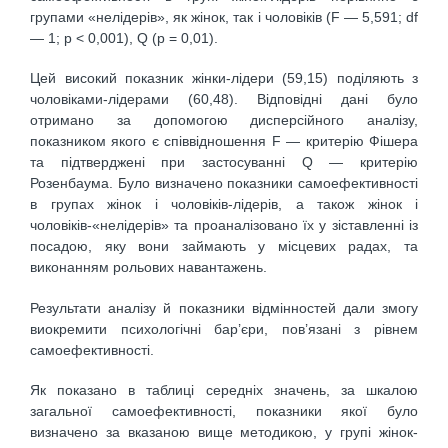
групами «нелідерів», як жінок, так і чоловіків (F — 5,591; df
— 1; p < 0,001), Q (р = 0,01).
Цей високий показник жінки-лідери (59,15) поділяють з
чоловіками-лідерами (60,48). Відповідні дані було
отримано за допомогою дисперсійного аналізу,
показником якого є співвідношення F — критерію Фішера
та підтверджені при застосуванні Q — критерію
Розенбаума. Було визначено показники самоефективності
в групах жінок і чоловіків-лідерів, а також жінок і
чоловіків-«нелідерів» та проаналізовано їх у зіставленні із
посадою, яку вони займають у місцевих радах, та
виконанням рольових навантажень.
Результати аналізу й показники відмінностей дали змогу
виокремити психологічні бар’єри, пов’язані з рівнем
самоефективності.
Як показано в таблиці середніх значень, за шкалою
загальної самоефективності, показники якої було
визначено за вказаною вище методикою, у групі жінок-