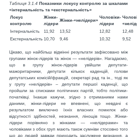
Таблиця 3.1.4
Показники локусу контролю за шкалами
«інтернальність та «екстернальність»
Локус
Жінки-
Чоловіки-
Чолові
Жінки-«нелідери»
контролю
лідери
лідери
«нелід
Інтернальність
11,92
13,52
12,82
12,48
Екстернальність
10,70
9,46
10,32
9,52
Цікаво, що найбільш відмінні результати зафіксовано між
групами жінок-лідерів та жінок — «нелідерів». Нагадаємо,
що в групу жінок-лідерів увійшли депутати-
мажоритарники, депутати кількох каденцій, голови
депутатських комісій/фракцій, секретарі рад та ін., тоді як
у групу «нелідерів» – депутати першої каденції, що
пройшли за списками політичних партій, тобто політики-
початківці. Інакше кажучи, згідно з отриманими нами
даними, жінки-лідери не впевнені, що невдачі є
результатом виключно їхніх власних помилок або
відсутності здібностей, незнання, лінощів тощо. Жінки-
лідери порівняно з жінками — «нелідерами» та
чоловіками з обох груп мають також сумніви стосовно того
що до людей завжди приходить заслужене визнання, а