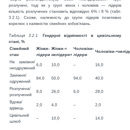
розлучені, тоді як у групі жінок і чоловіків — лідерів
кількість розлучених становить відповідно 6% і 8 % (табл.
3.2.1). Схоже, належність до групи лідерів позитивно
корелює з наявністю сімейних зобов’язань.
Таблиця 3.2.1.
Гендерні відмінності в цивільному
стані, %
Сімейний
Жінки-
Жінки-«
Чоловіки-
Чоловіки-«нелід
стан
лідери
нелідери»
лідери
Не заміжня/
6,0
10,0
–
16,0
неодружений
Заміжня/
84,0
50,0
94,0
40,0
одружений
Розлучена/
8,0
26,0
6,0
28,0
розлучений
Вдова/
2,0
4,0
–
2,0
вдівець
Цивільний
–
10,0
–
14,0
шлюб