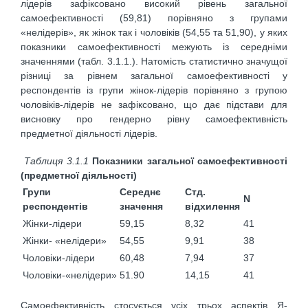
лідерів зафіксовано високий рівень загальної
самоефективності (59,81) порівняно з групами
«нелідерів», як жінок так і чоловіків (54,55 та 51,90), у яких
показники самоефективності межують із середніми
значеннями (табл. 3.1.1.). Натомість статистично значущої
різниці за рівнем загальної самоефективності у
респондентів із групи жінок-лідерів порівняно з групою
чоловіків-лідерів не зафіксовано, що дає підстави для
висновку про гендерно рівну самоефективність
предметної діяльності лідерів.
Таблиця 3.1.1
Показники загальної самоефективності
(предметної діяльності)
Групи
Середнє
Стд.
N
респондентів
значення
відхилення
Жінки-лідери
59,15
8,32
41
Жінки- «нелідери»
54,55
9,91
38
Чоловіки-лідери
60,48
7,94
37
Чоловіки-«нелідери»
51.90
14,15
41
Самоефективність стосується усіх трьох аспектів Я-