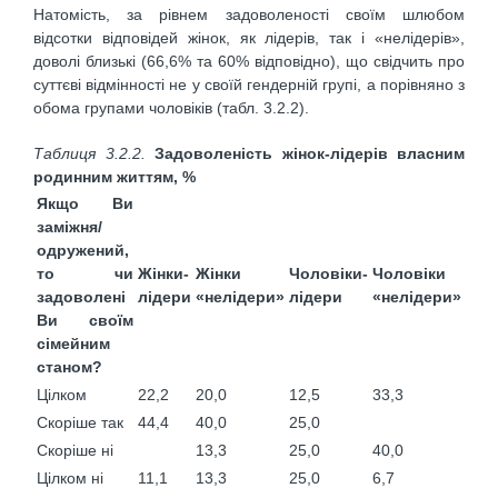
Натомість, за рівнем задоволеності своїм шлюбом
відсотки відповідей жінок, як лідерів, так і «нелідерів»,
доволі близькі (66,6% та 60% відповідно), що свідчить про
суттєві відмінності не у своїй гендерній групі, а порівняно з
обома групами чоловіків (табл. 3.2.2).
Таблиця 3.2.2.
Задоволеність жінок-лідерів власним
родинним життям, %
Якщо Ви
заміжня/
одружений,
то чи
Жінки-
Жінки
Чоловіки-
Чоловіки
задоволені
лідери
«нелідери»
лідери
«нелідери»
Ви своїм
сімейним
станом?
Цілком
22,2
20,0
12,5
33,3
Скоріше так
44,4
40,0
25,0
Скоріше ні
13,3
25,0
40,0
Цілком ні
11,1
13,3
25,0
6,7