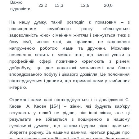
Важко
22,2
13,3
12,5
20,0
відповісти
На нашу думку, такий розподіл є показовим – з
підвищенням службового рангу збільшується
задоволеність жінок сімейним життям і знижується тиск з
боку сім’ї, члени якої, як правило, не задоволені
напруженою роботою мами та дружини. Можливе
пояснення лежить в межах того, що високі успіхи в
професійній сфері позитивно корелюють з рівнем
добробуту, що дає додаткові можливості для більш
впорядкованого побуту і цікавого дозвілля. Це пояснення
підтверджується і даними, що отримані нами у глибинних
інтерв’ю.
Отримані нами дані підтверджуються і в дослідженні С.
Кеовн, А. Кеовн [154] – жінки, які будують кар’єру
вступають у шлюб не рідше, ніж інші жінки, але ці
результати не збігаються з поширеною в нашому
суспільстві думкою, що жінкам-лідерам рідко вдається
зберегти родину. За нашими даними, йдеться радше про
те, що запорукою стабільної сім’ї жінок може бути висока