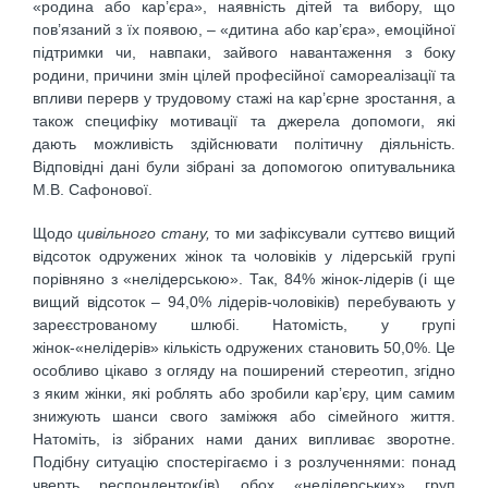
«родина або кар’єра», наявність дітей та вибору, що
пов’язаний з їх появою, – «дитина або кар’єра», емоційної
підтримки чи, навпаки, зайвого навантаження з боку
родини, причини змін цілей професійної самореалізації та
впливи перерв у трудовому стажі на кар’єрне зростання, а
також специфіку мотивації та джерела допомоги, які
дають можливість здійснювати політичну діяльність.
Відповідні дані були зібрані за допомогою опитувальника
М.В. Сафонової.
Щодо
цивільного стану,
то ми зафіксували суттєво вищий
відсоток одружених жінок та чоловіків у лідерській групі
порівняно з «нелідерською». Так, 84% жінок-лідерів (і ще
вищий відсоток – 94,0% лідерів-чоловіків) перебувають у
зареєстрованому шлюбі. Натомість, у групі
жінок-«нелідерів» кількість одружених становить 50,0%. Це
особливо цікаво з огляду на поширений стереотип, згідно
з яким жінки, які роблять або зробили кар’єру, цим самим
знижують шанси свого заміжжя або сімейного життя.
Натоміть, із зібраних нами даних випливає зворотне.
Подібну ситуацію спостерігаємо і з розлученнями: понад
чверть респонденток(ів) обох «нелідерських» груп