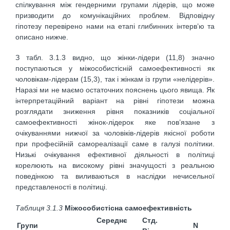
спілкування між гендерними групами лідерів, що може
призводити до комунікаційних проблем. Відповідну
гіпотезу перевірено нами на етапі глибинних інтерв’ю та
описано нижче.
З табл. 3.1.3 видно, що жінки-лідери (11,8) значно
поступаються у міжособистісній самоефективності як
чоловікам-лідерам (15,3), так і жінкам із групи «нелідерів».
Наразі ми не маємо остаточних пояснень цього явища. Як
інтерпретаційний варіант на рівні гіпотези можна
розглядати зниження рівня показників соціальної
самоефективності жінок-лідерок яке пов’язане з
очікуваннями нижчої за чоловіків-лідерів якісної роботи
при професійній самореалізації саме в галузі політики.
Низькі очікування ефективної діяльності в політиці
корелюють на високому рівні значущості з реальною
поведінкою та виливаються в наслідки нечисельної
представленості в політиці.
Таблиця 3.1.3
Міжособистісна самоефективність
Середнє
Стд.
Групи
N