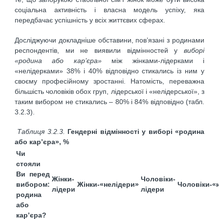
соціальна активність і власна модель успіху, яка
передбачає успішність у всіх життєвих сферах.
Досліджуючи докладніше обставини, пов’язані з родинами
респондентів, ми не виявили відмінностей у
виборі
«родина або кар’єра»
між жінками-лідерками і
«нелідерками» 38% і 40% відповідно стикались із ним у
своєму професійному зростанні. Натомість, переважна
більшість чоловіків обох груп, лідерської і «нелідерської», з
таким вибором не стикались – 80% і 84% відповідно (табл.
3.2.3).
Таблиця 3.2.3.
Гендерні відмінності у виборі «родина
або кар’єра», %
Чи
стояли
Ви перед
Жінки-
Чоловіки-
вибором:
Жінки-«нелідери»
Чоловіки-«
лідери
лідери
родина
або
кар’єра?