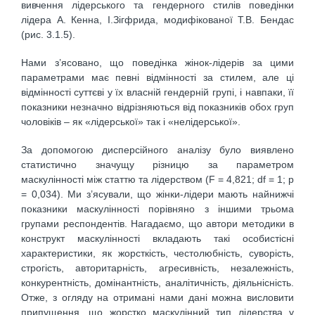
вивчення лідерського та гендерного стилів поведінки
лідера А. Кенна, І.Зігфрида, модифікованої Т.В. Бендас
(рис. 3.1.5).
Нами з’ясовано, що поведінка жінок-лідерів за цими
параметрами має певні відмінності за стилем, але ці
відмінності суттєві у їх власній гендерній групі, і навпаки, її
показники незначно відрізняються від показників обох груп
чоловіків – як «лідерської» так і «нелідерської».
За допомогою дисперсійного аналізу було виявлено
статистично значущу різницю за параметром
маскулінності між статтю та лідерством (F = 4,821; df = 1; p
= 0,034). Ми з’ясували, що жінки-лідери мають найнижчі
показники маскулінності порівняно з іншими трьома
групами респондентів. Нагадаємо, що автори методики в
конструкт маскулінності вкладають такі особистісні
характеристики, як жорсткість, честолюбність, суворість,
строгість, авторитарність, агресивність, незалежність,
конкурентність, домінантність, аналітичність, діяльнісність.
Отже, з огляду на отримані нами дані можна висловити
припущення, що жорстко маскулінний тип лідерства у