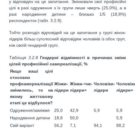
у відповідях на це запитання. Змінювали свої професійні
цілі в разі одруження з їх групи лише чверть (25,0%), а в
разі народження дитини – близько 1/5 (18,8%)
респонденток (табл. 3.2.8).
Тобто розподіл відповідей на це запитання у групі жінок-
лідерів більш суголосний відповідям чоловіків із обох груп,
ніж своїй гендерній групі.
Таблиця 3.2.8
Гендерні відмінності в причинах зміни
цілей професійної самореалізації, %
Якщо ваші цілі
стосовно
профсамореалізації
Жінки-
Жінки-«не-
Чоловіки-
Чоловіки
змінились, то на
лідери
лідери»
лідери
лідери»
якому життєвому
етапі це відбулося?
Одруження/заміжжя
25,0
42,9
5,9
5,9
Народження дитини
18,8
50,0
5,9
Свій варіант
56,2
7,1
94,1
88,2