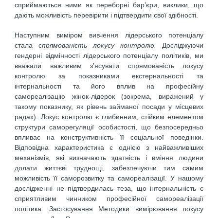
сприймаються ними як переборні бар’єри, виклики, що
дають можливість перевірити і підтвердити свої здібності.
Наступним виміром вивчення лідерського потенціалу
стала с
прямованість локусу контролю.
Досліджуючи
гендерні відмінності лідерського потенціалу політиків, ми
вважали важливим з’ясувати спрямованість локусу
контролю за показниками екстернальності та
інтернальності та його вплив на професійну
самореалізацію жінок-лідерок (зокрема, виражений у
такому показнику, як рівень займаної посади у місцевих
радах). Локус контролю є глибинним, стійким елементом
структури саморегуляції особистості, що безпосередньо
впливає на конструктивність її соціальної поведінки.
Відповідна характеристика є однією з найважливіших
механізмів, які визначають здатність і вміння людини
долати життєві труднощі, забезпечуючи тим самим
можливість її саморозвитку та самореалізації. У нашому
дослідженні не підтвердилась теза, що інтернальність є
сприятливим чинником професійної самореалізації
політика. Застосування Методики вимірювання локусу