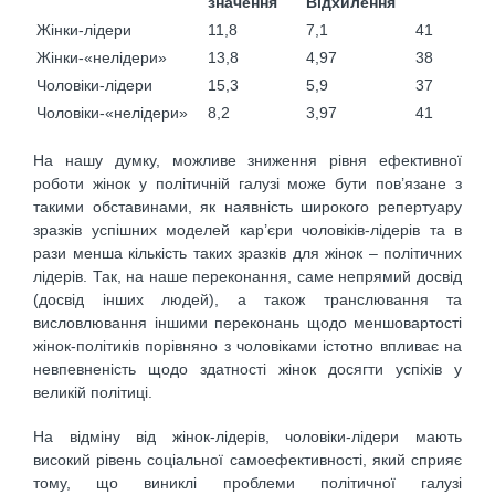
значення
Відхилення
Жінки-лідери
11,8
7,1
41
Жінки-«нелідери»
13,8
4,97
38
Чоловіки-лідери
15,3
5,9
37
Чоловіки-«нелідери»
8,2
3,97
41
На нашу думку, можливе зниження рівня ефективної
роботи жінок у політичній галузі може бути пов’язане з
такими обставинами, як наявність широкого репертуару
зразків успішних моделей кар’єри чоловіків-лідерів та в
рази менша кількість таких зразків для жінок – політичних
лідерів. Так, на наше переконання, саме непрямий досвід
(досвід інших людей), а також транслювання та
висловлювання іншими переконань щодо меншовартості
жінок-політиків порівняно з чоловіками істотно впливає на
невпевненість щодо здатності жінок досягти успіхів у
великій політиці.
На відміну від жінок-лідерів, чоловіки-лідери мають
високий рівень соціальної самоефективності, який сприяє
тому, що виниклі проблеми політичної галузі