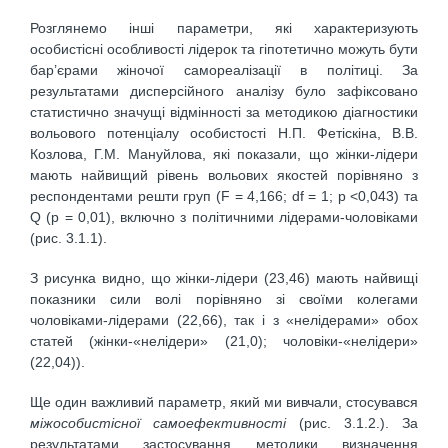
Розглянемо інші параметри, які характеризують
особистісні особливості лідерок та гіпотетично можуть бути
бар’єрами жіночої самореалізації в політиці. За
результатами дисперсійного аналізу було зафіксовано
статистично значущі відмінності за методикою діагностики
вольового потенціалу особистості Н.П. Фетіскіна, В.В.
Козлова, Г.М. Мануйлова, які показали, що жінки-лідери
мають найвищий рівень вольових якостей порівняно з
респондентами решти груп (F = 4,166; df = 1; p <0,043) та
Q (р = 0,01), включно з політичними лідерами-чоловіками
(рис. 3.1.1).
З рисунка видно, що жінки-лідери (23,46) мають найвищі
показники сили волі порівняно зі своїми колегами
чоловіками-лідерами (22,66), так і з «нелідерами» обох
статей (жінки-«нелідери» (21,0); чоловіки-«нелідери»
(22,04)).
Ще один важливий параметр, який ми вивчали, стосувався
міжособистісної самоефективності
(рис. 3.1.2.). За
результатами застосування методики визначення