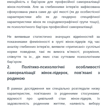
емоційність є бар’єром для професійної самореалізації
жінок-політиків. Але за глибинними інтерв’ю зафіксована
сфокусована увага саме до цієї якості (як до особистісної
характеристики або як до гендерно специфічної
характеристики жінок як соціодемографічної групи тощо),
як психологічного бар’єра професійної самореалізації.
Не виявивши статистично значущих відмінностей за
показниками фемінінності в групі жінок-лідерів під час
аналізу глибинних інтерв’ю, виявили «приписані» суспільні
норми поведінки, такі як вимога м’якості, розуміння,
співчуття та ін., дія яких стає суттєвим психологічним
бар’єром.
2. Політико-психологічні особливості
самореалізації жінок-лідерок, пов’язані з
родиною
В рамках дослідження ми спеціально розглядали низку
характеристик, пов’язаних із родинними стосунками:
відомості про цивільний стан жінок-лідерів, їх
задоволеність родинним життям, наявність вибору