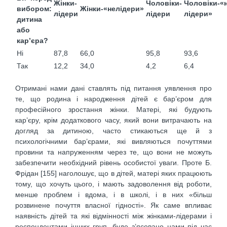
Жінки-
Чоловіки-
Чоловіки-«н
вибором:
Жінки-«нелідери»
лідери
лідери
лідери»
дитина
або
кар’єра?
Ні
87,8
66,0
95,8
93,6
Так
12,2
34,0
4,2
6,4
Отримані нами дані ставлять під питання уявлення про
те, що родина і народження дітей є бар’єром для
професійного зростання жінки. Матері, які будують
кар’єру, крім додаткового часу, який вони витрачають на
догляд за дитиною, часто стикаються ще й з
психологічними бар’єрами, які вивляються почуттями
провини та напруженням через те, що вони не можуть
забезпечити необхідний рівень особистої уваги. Проте Б.
Фрідан [155] наголошує, що в дітей, матері яких працюють
тому, що хочуть цього, і мають задоволення від роботи,
менше проблем і вдома, і в школі, і в них «більш
розвинене почуття власної гідності». Як саме впливає
наявність дітей та які відмінності між жінками-лідерами і
респондентами інших груп, буде з’ясовано нами під час