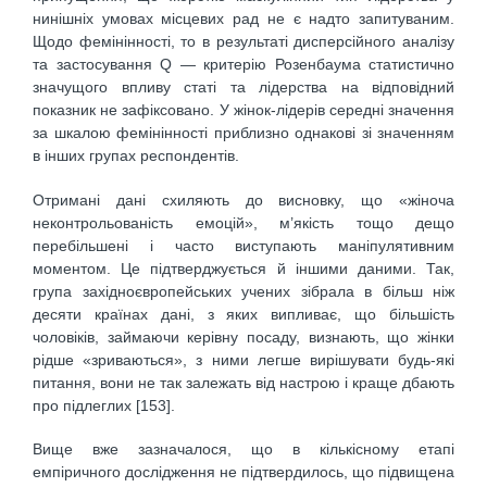
нинішніх умовах місцевих рад не є надто запитуваним.
Щодо фемінінності, то в результаті дисперсійного аналізу
та застосування Q — критерію Розенбаума статистично
значущого впливу статі та лідерства на відповідний
показник не зафіксовано. У жінок-лідерів середні значення
за шкалою фемінінності приблизно однакові зі значенням
в інших групах респондентів.
Отримані дані схиляють до висновку, що «жіноча
неконтрольованість емоцій», м’якість тощо дещо
перебільшені і часто виступають маніпулятивним
моментом. Це підтверджується й іншими даними. Так,
група західноєвропейських учених зібрала в більш ніж
десяти країнах дані, з яких випливає, що більшість
чоловіків, займаючи керівну посаду, визнають, що жінки
рідше «зриваються», з ними легше вирішувати будь-які
питання, вони не так залежать від настрою і краще дбають
про підлеглих [153].
Вище вже зазначалося, що в кількісному етапі
емпіричного дослідження не підтвердилось, що підвищена