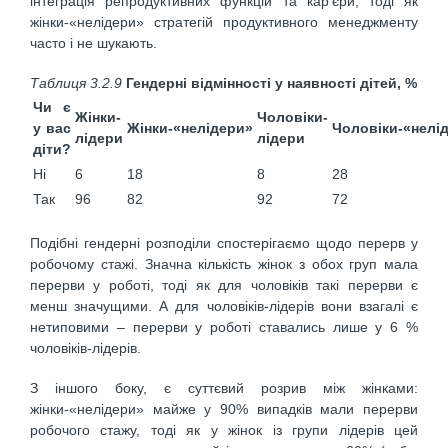
інтеграція репродуктивних функцій та кар’єри, тоді як
жінки-«нелідери» стратегій продуктивного менеджменту
часто і не шукають.
Таблиця 3.2.9
Гендерні відмінності у наявності дітей, %
Чи є
Жінки-
Чоловіки-
у вас
Жінки-«нелідери»
Чоловіки-«нелі
лідери
лідери
діти?
Ні
6
18
8
28
Так
96
82
92
72
Подібні гендерні розподіли спостерігаємо щодо перерв у
робочому стажі. Значна кількість жінок з обох груп мала
перерви у роботі, тоді як для чоловіків такі перерви є
менш значущими. А для чоловіків-лідерів вони взагалі є
нетиповими – перерви у роботі ставались лише у 6 %
чоловіків-лідерів.
З іншого боку, є суттєвий розрив між жінками:
жінки-«нелідери» майже у 90% випадків мали перерви
робочого стажу, тоді як у жінок із групи лідерів цей