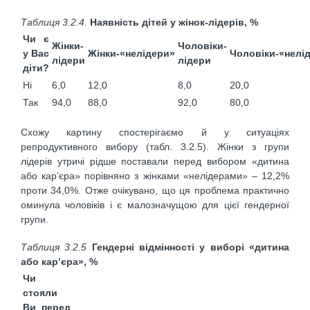
Таблиця
3.2.4.
Наявність дітей у жінок-лідерів, %
Чи є
Жінки-
Чоловіки-
у Вас
Жінки-«нелідери»
Чоловіки-«нелі
лідери
лідери
діти?
Ні
6,0
12,0
8,0
20,0
Так
94,0
88,0
92,0
80,0
Схожу картину спостерігаємо й у ситуаціях
репродуктивного вибору (табл. 3.2.5). Жінки з групи
лідерів утричі рідше поставали перед вибором «дитина
або кар’єра» порівняно з жінками «нелідерами» – 12,2%
проти 34,0%. Отже очікувано, що ця проблема практично
оминула чоловіків і є малозначущою для цієї гендерної
групи.
Таблиця
3.2.5
Гендерні відмінності у виборі «дитина
або кар’єра», %
Чи
стояли
Ви перед