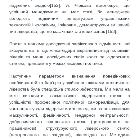
наділених владою[152]. А. Чірікова наголошує, що
успішний менеджмент не має статі, бо менеджери
володіють подвійним репертуаром управлінських
технологій і чоловічим, і жіночим, демонструючи змішаний
тип лідерства, що не має чітких статевих ознак [153].
Проте в нашому дослідженні зафіксовано відмінності, які
вказують на те, що жінки-лідери відрізнялися від чоловіків-
лідерів та менш досвідчених своїх колег за лідерським
стилем, принаймні у межах місцевої політики.
Наступним параметром визначення поведінкових
особливостей та бар’єрів у здійсненні жінками політичного
лідерства була
специфіка стилю лідерства.
Ми мали на
меті визначити взаємозв’язок лідерського стилю з
успішністю професійної політичної самореалізації, для
чого аналізували лідерські стилі поведінки за показниками
маскулінності, фемінінності, гендерної нейтральності,
доброзичливого лідерського стилю (центрованого на
працівникові), структуруючого лідерського стилю
(центрованого на завданні), відповідно до Методики