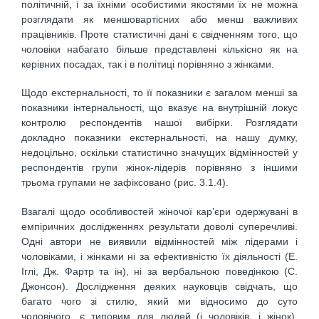
політичній, і за їхніми особистими якостями їх не можна
розглядати як меншовартісних або менш важливих
працівників. Проте статистичні дані є свідченням того, що
чоловіки набагато більше представлені кількісно як на
керівних посадах, так і в політиці порівняно з жінками.
Щодо екстернальності, то її показники є загалом менші за
показники інтернальності, що вказує на внутрішній локус
контролю респондентів нашої вибірки. Розглядати
докладно показники екстернальності, на нашу думку,
недоцільно, оскільки статистично значущих відмінностей у
респондентів групи жінок-лідерів порівняно з іншими
трьома групами не зафіксовано (рис. 3.1.4).
Взагалі щодо особливостей жіночої кар’єри одержувані в
емпіричних дослідженнях результати доволі суперечливі.
Одні автори не виявили відмінностей між лідерами і
чоловіками, і жінками ні за ефективністю їх діяльності (Е.
Іглі, Дж. Фартр та ін), ні за вербальною поведінкою (С.
Джонсон). Дослідження деяких науковців свідчать, що
багато чого зі стилю, який ми відносимо до суто
чоловічого, є типовим для людей (і чоловіків, і жінок),