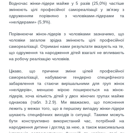
Водночас жінки-лідери майже у 5 разів (25,0%) частіше
змінюють цілі професійної самореалізації у зв’язку з
одруженням порівняно з чоловіками-лідерами та
«нелідерами» (5,9%).
Порівнюючи жінок-лідерів з чоловіками зазначимо, що
чоловіки загалом зрідка змінюють цілі професійної
самореалізації. Отримані нами результати вказують на те,
що одруження та народження дітей взагалі не впливають
на робочу реалізацію чоловіків.
Цікаво, що причини зміни цілей професійної
самореалізації, набуваючи гендерно специфічного
забарвлення та стаючи вирішальними для груп жінок
«нелідерів», меншою мірою поширюється на жінок-
лідерів, хоча кількість дітей у двох жіночих групах майже
однакова (табл. 3.2.9). Ми вважаємо, що пояснення
лежить у межах того, що в першому випадку жінки-лідери
шукають специфічних виходів із ситуації. Такими можуть
бути конструктивно використаний час, потрібний на
народження дитини і догляд за нею, а також максимальна