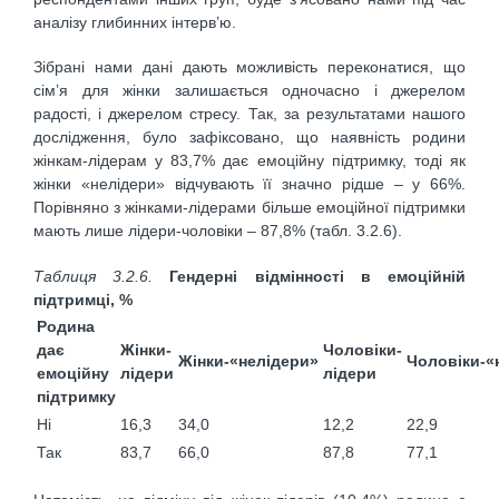
аналізу глибинних інтерв’ю.
Зібрані нами дані дають можливість переконатися, що
сім’я для жінки залишається одночасно і джерелом
радості, і джерелом стресу. Так, за результатами нашого
дослідження, було зафіксовано, що наявність родини
жінкам-лідерам у 83,7% дає емоційну підтримку, тоді як
жінки «нелідери» відчувають її значно рідше – у 66%.
Порівняно з жінками-лідерами більше емоційної підтримки
мають лише лідери-чоловіки – 87,8% (табл. 3.2.6).
Таблиця 3.2.6.
Гендерні відмінності в емоційній
підтримці, %
Родина
дає
Жінки-
Чоловіки-
Жінки-«нелідери»
Чоловіки-«
емоційну
лідери
лідери
підтримку
Ні
16,3
34,0
12,2
22,9
Так
83,7
66,0
87,8
77,1