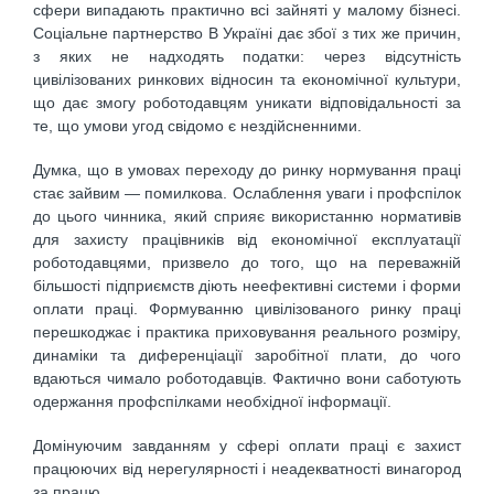
сфери випадають практично всі зайняті у малому бізнесі.
Соціальне партнерство В Україні дає збої з тих же причин,
з яких не надходять податки: через відсутність
цивілізованих ринкових відносин та економічної культури,
що дає змогу роботодавцям уникати відповідальності за
те, що умови угод свідомо є нездійсненними.
Думка, що в умовах переходу до ринку нормування праці
стає зайвим — помилкова. Ослаблення уваги і профспілок
до цього чинника, який сприяє використанню нормативів
для захисту працівників від економічної експлуатації
роботодавцями, призвело до того, що на переважній
більшості підприємств діють неефективні системи і форми
оплати праці. Формуванню цивілізованого ринку праці
перешкоджає і практика приховування реального розміру,
динаміки та диференціації заробітної плати, до чого
вдаються чимало роботодавців. Фактично вони саботують
одержання профспілками необхідної інформації.
Домінуючим завданням у сфері оплати праці є захист
працюючих від нерегулярності і неадекватності винагород
за працю.