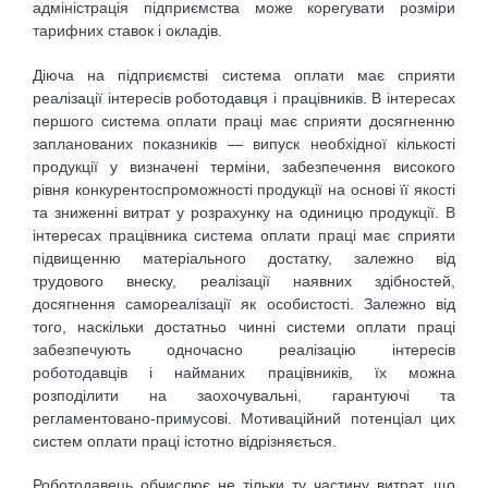
адміністрація підприємства може корегувати розміри
тарифних ставок і окладів.
Діюча на підприємстві система оплати має сприяти
реалізації інтересів роботодавця і працівників. В інтересах
першого система оплати праці має сприяти досягненню
запланованих показників — випуск необхідної кількості
продукції у визначені терміни, забезпечення високого
рівня конкурентоспроможності продукції на основі її якості
та зниженні витрат у розрахунку на одиницю продукції. В
інтересах працівника система оплати праці має сприяти
підвищенню матеріального достатку, залежно від
трудового внеску, реалізації наявних здібностей,
досягнення самореалізації як особистості. Залежно від
того, наскільки достатньо чинні системи оплати праці
забезпечують одночасно реалізацію інтересів
роботодавців і найманих працівників, їх можна
розподілити на заохочувальні, гарантуючі та
регламентовано-примусові. Мотиваційний потенціал цих
систем оплати праці істотно відрізняється.
Роботодавець обчислює не тільки ту частину витрат, що