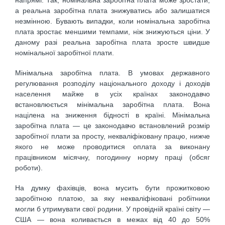
а реальна заробітна плата знижуватись або залишатися
незмінною. Бувають випадки, коли номінальна заробітна
плата зростає меншими темпами, ніж знижуються ціни. У
даному разі реальна заробітна плата зросте швидше
номінальної заробітної плати.
Мінімальна заробітна плата. В умовах державного
регулювання розподілу національного доходу і доходів
населення майже в усіх країнах законодавчо
встановлюється мінімальна заробітна плата. Вона
націлена на зниження бідності в країні. Мінімальна
заробітна плата — це законодавчо встановлений розмір
заробітної плати за просту, некваліфіковану працю, нижче
якого не може проводитися оплата за виконану
працівником місячну, погодинну норму праці (обсяг
роботи).
На думку фахівців, вона мусить бути прожитковою
заробітною платою, за яку некваліфіковані робітники
могли б утримувати свої родини. У провідній країні світу —
США — вона коливається в межах від 40 до 50%