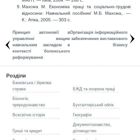
Махсма М. Економіка праці та соціально-трудові
відносини: Навчальний посібник/ М.Б. Махсма,. —
К.: Атіка, 2005. — 303 с.
Принцип автономії в
Організація інформаційного
управлінні вищим
забезпечення виставкового
навчальним закладом в
бізнесу
контексті болонського
реформування
Розділи
Банківська і біржова
справа
БЖД та охорона праці
Біологія,
природознавство
Бухгалтерський облік
Всесвітня історія
Географія
Документознавство,
Гроші та кредит
діловодство