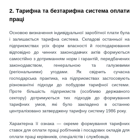
2. Тарифна та безтарифна система оплати
праці
Основою визначення індивідуальної заробітної плати була
і залишається тарифна система. Складові останньої на
підприємствах усіх форм власності й господарювання
відповідно до чинних законодавчих актів формуються
самостійно з дотриманням норм і гарантій, передбачених
законодавством, генеральною та галузевими
(регіональними) угодами. Як свідчить сучасна
господарська практика, на підприємствах застосовують
різноманітні підходи до побудови тарифної системи.
Проте більшість підприємств (особливо державного
сектору) дотримуються тих підходів до формування
тарифних умов, які було закладено в останню
централізовано затверджену тарифну систему 1986 року.
Характерна її ознака — окреме формування тарифних
ставок для оплати праці робітників і посадових окладів для
оплати праці керівників, спеціалістів і службовців.