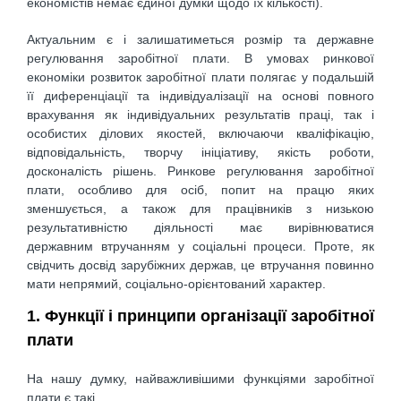
економістів немає єдиної думки щодо їх кількості).
Актуальним є і залишатиметься розмір та державне
регулювання заробітної плати. В умовах ринкової
економіки розвиток заробітної плати полягає у подальшій
її диференціації та індивідуалізації на основі повного
врахування як індивідуальних результатів праці, так і
особистих ділових якостей, включаючи кваліфікацію,
відповідальність, творчу ініціативу, якість роботи,
досконалість рішень. Ринкове регулювання заробітної
плати, особливо для осіб, попит на працю яких
зменшується, а також для працівників з низькою
результативністю діяльності має вирівнюватися
державним втручанням у соціальні процеси. Проте, як
свідчить досвід зарубіжних держав, це втручання повинно
мати непрямий, соціально-орієнтований характер.
1. Функції і принципи організації заробітної
плати
На нашу думку, найважливішими функціями заробітної
плати є такі.