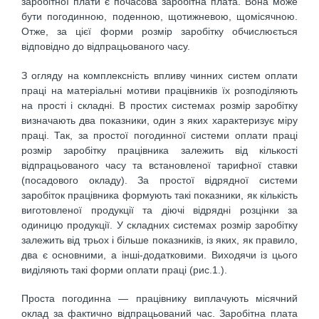
заробітної плати є почасова заробітна плата. Вона може
бути погодинною, поденною, щотижневою, щомісячною.
Отже, за цієї форми розмір заробітку обчислюється
відповідно до відпрацьованого часу.
З огляду на комплексність впливу чинних систем оплати
праці на матеріальні мотиви працівників їх розподіляють
на прості і складні. В про­стих системах розмір заробітку
визначають два показники, один з яких ха­рактеризує міру
праці. Так, за простої погодинної системи оплати праці
розмір заробітку працівника залежить від кількості
відпрацьованого часу та встановленої тарифної ставки
(посадового окладу). За простої відряд­ної системи
заробіток працівника формують такі показники, як кількість
виготовленої продукції та діючі відрядні розцінки за
одиницю продукції. У складних системах розмір заробітку
залежить від трьох і більше по­казників, із яких, як правило,
два є основними, а інші-додатковими. Ви­ходячи із цього
виділяють такі форми оплати праці (рис.1.).
Проста погодинна — працівнику виплачують місячний
оклад за фактично відпрацьований час. Заробітна плата