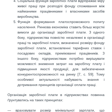
Соціальна функція заробітної плати відображає міру
живої праці при розподілі фонду споживання між
найманими працівниками і власниками засобів
виробництва.
Функція формування платоспроможного попиту
населення. Ринкова економіка ставить більш жорсткі
вимоги до організації заробітної плати. З одного
боку, підприємства повністю незалежні в організації
праці та заробітної плати, визначенні розміру фонду
заробітної плати, встановленні тарифних ставок і
посадових окладів, преміюванні працівників. З
іншого боку, підприємствам потрібно вирішувати
мож­ливості зниження затрат на заробітну плату і
підвищення якості продукції, для забезпечення
конкурентоспроможності на ринку [7, с. 59]. Тому
особливої актуальності набувають знання і
дотримання принципів організації оплати праці.
Організація заробітної плати в підприємствах повинна
ґрунтуватись на таких принципах:
— враховувати розмір мінімальної зарплати, що