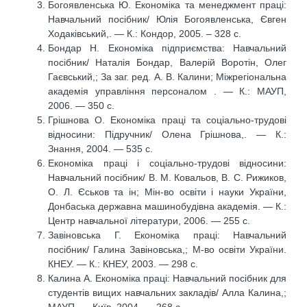
Богоявленська Ю. Економіка та менеджмент праці:
Навчальний посібник/ Юлія Богоявленська, Євген
Ходаківський,. — К.: Кондор, 2005. – 328 с.
Бондар Н. Економіка підприємства: Навчальний
посібник/ Наталія Бондар, Валерій Воротін, Олег
Гаєвський,; За заг. ред. А. В. Калини; Міжрегіональна
академія управління персоналом . — К.: МАУП,
2006. — 350 с.
Грішнова О. Економіка праці та соціально-трудові
відносини: Підручник/ Олена Грішнова,. — К.:
Знання, 2004. — 535 с.
Економіка праці і соціально-трудові відносини:
Навчальний посібник/ В. М. Ковальов, В. С. Рижиков,
О. Л. Єськов та ін; Мін-во освіти і науки України,
Донбаська державна машинобудівна академія. — К.:
Центр навчальної літератури, 2006. — 255 с.
Завіновська Г. Економіка праці: Навчальний
посібник/ Галина Завіновська,; М-во освіти України.
КНЕУ. — К.: КНЕУ, 2003. — 298 с.
Калина А. Економіка праці: Навчальний посібник для
студентів вищих навчальних закладів/ Алла Калина,;
МАУП. — Київ, 2004. — 268 с.