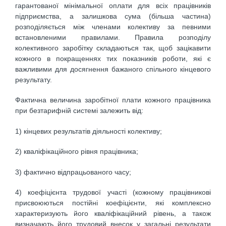
гарантованої мінімальної оплати для всіх працівників
підприємства, а залишкова сума (більша частина)
розподіляється між членами колективу за певними
встановленими правилами. Правила розподілу
колективного заробітку складаються так, щоб зацікавити
кожного в покращеннях тих показників роботи, які є
важливими для досягнення бажаного спільного кінцевого
результату.
Фактична величина заробітної плати кожного працівника
при безтарифній системі залежить від:
1) кінцевих результатів діяльності колективу;
2) кваліфікаційного рівня працівника;
3) фактично відпрацьованого часу;
4) коефіцієнта трудової участі (кожному працівникові
присвоюються постійні коефіцієнти, які комплексно
характеризують його кваліфікаційний рівень, а також
визначають його трудовий внесок у загальні результати