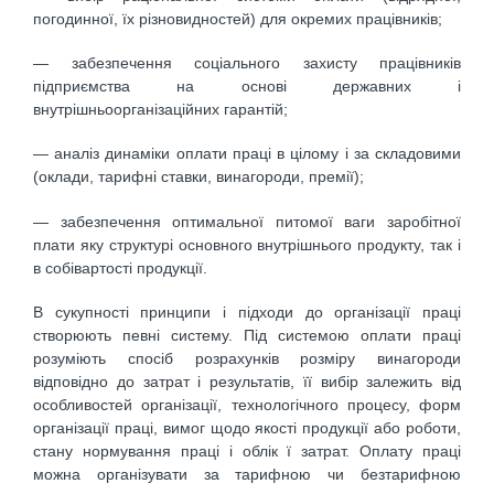
погодинної, їх різно­видностей) для окремих працівників;
— забезпечення соціального захисту працівників
підприємства на ос­нові державних і
внутрішньоорганізаційних гарантій;
— аналіз динаміки оплати праці в цілому і за складовими
(оклади, та­рифні ставки, винагороди, премії);
— забезпечення оптимальної питомої ваги заробітної
плати яку струк­турі основного внутрішнього продукту, так і
в собівартості продукції.
В сукупності принципи і підходи до організації праці
створюють певні систему. Під системою оплати праці
розуміють спосіб розрахунків розмі­ру винагороди
відповідно до затрат і результатів, її вибір залежить від
особ­ливостей організації, технологічного процесу, форм
організації праці, ви­мог щодо якості продукції або роботи,
стану нормування праці і облік ї затрат. Оплату праці
можна організувати за тарифною чи безтарифною