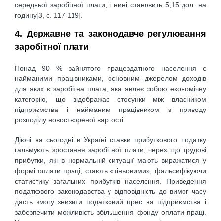
середньої заробітної плати, і нині становить 5,15 дол. на
годину[3, c. 117-119].
4. Державне та законодавче регулювання
заробітної плати
Понад 90 % зайнятого працездатного населення є
найманими працівниками, основним джерелом доходів
для яких є заробітна плата, яка являє собою економічну
категорію, що відображає стосунки між власником
підприємства і найманим працівником з приводу
розподілу новоствореної вартості.
Діючі на сьогодні в Україні ставки прибуткового податку
гальмують зростання заробітної плати, через що трудові
прибутки, які в нормальній ситуації мають виражатися у
формі оплати праці, стають «тіньовими», фальсифікуючи
статистику загальних прибутків населення. Приведення
податкового законодавства у відповідність до вимог часу
дасть змогу знизити податковий прес на підприємства і
забезпечити можливість збільшення фонду оплати праці.