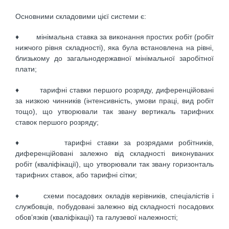
Основними складовими цієї системи є:
♦ мінімальна ставка за виконання простих робіт (робіт
нижчого рівня складності), яка була встановлена на рівні,
близькому до загальнодержавної мінімальної заробітної
плати;
♦ тарифні ставки першого розряду, диференційовані
за низкою чинників (інтенсивність, умови праці, вид робіт
тощо), що утворювали так звану вертикаль тарифних
ставок першого розряду;
♦ тарифні ставки за розрядами робітників,
диференційовані залежно від складності виконуваних
робіт (кваліфікації), що утворювали так звану горизонталь
тарифних ставок, або тарифні сітки;
♦ схеми посадових окладів керівників, спеціалістів і
службовців, побудовані залежно від складності посадових
обов’язків (кваліфікації) та галузевої належності;