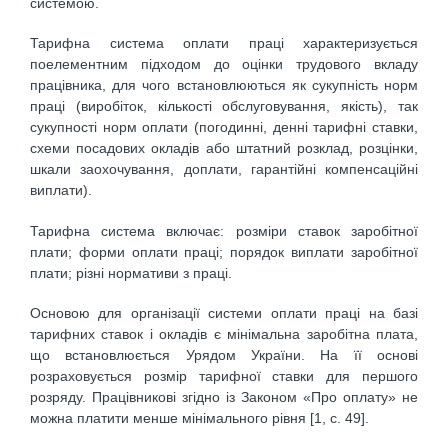
системою.
Тарифна система оплати праці характеризується
поелементним підходом до оцінки трудового вкладу
працівника, для чого встановлюються як сукупність норм
праці (виробіток, кількості обслуговування, якість), так
сукупності норм оплати (погодинні, денні тарифні ставки,
схеми посадових окладів або штатний розклад, розцінки,
шкали заохочування, доплати, гарантійні компенсаційні
виплати).
Тарифна система включає: розміри ставок заробітної
плати; форми оплати праці; порядок виплати заробітної
плати; різні нормативи з праці.
Основою для організації системи оплати праці на базі
тарифних ставок і окладів є мінімальна заробітна плата,
що встановлюється Урядом України. На її основі
розраховується розмір тарифної ставки для першого
розряду. Працівникові згідно із Законом «Про оплату» не
можна платити менше мінімального рівня [1, с. 49].