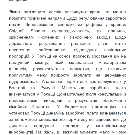
Якщо розглянути досвід розвинутих країн, то можна
помітити позитивні напрями щодо регулювання заробітної
плати. Впровадження економічних реформ у країнах
Східної Європи супроводжувалось, як правило,
здійсненням численних і різнобічних заходів щодо
державного регулювання реального рівня життя
населення, забезпечення відповідних соціальних
пропорцій. У Польщі на основі прогнозу зростання цін на
наступний місяць, який складається міністерством
фінансів, розраховується норматив, що визначає
припустиму межу приросту зарплати на державних
підприємствах. Аналогічні нормативи застосовуються у
Болгарії та Румунії. Мінімальна заробітна плата
визначається у Польщі щоквартально після консультацій з
профспілками, виходячи з результатів обстеження
сімейних бюджетів. У бюджетних організаціях та
установах Польщі динаміка заробітної плати визначається
за допомогою спеціального нормативу по відношенню до
динаміки середньої зарплати у матеріальному
виробництві. На жаль, ці важливі моменти мало у чому