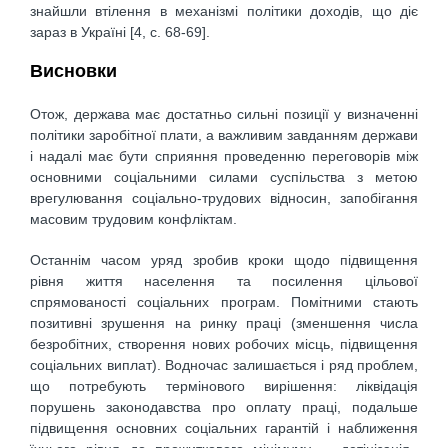
знайшли втілення в механізмі політики доходів, що діє
зараз в Україні [4, c. 68-69].
Висновки
Отож, держава має достатньо сильні позиції у визначенні
політики заробітної плати, а важливим завданням держави
і надалі має бути сприяння проведенню переговорів між
основними соціальними силами суспільства з метою
врегулювання соціально-трудових відносин, запобігання
масовим трудовим конфліктам.
Останнім часом уряд зробив кроки щодо підвищення
рівня життя населення та посилення цільової
спрямованості соціальних програм. Помітними стають
позитивні зрушення на ринку праці (зменшення числа
безробітних, створення нових робочих місць, підвищення
соціальних виплат). Водночас залишається і ряд проблем,
що потребують термінового вирішення: ліквідація
порушень законодавства про оплату праці, подальше
підвищення основних соціальних гарантій і наближення