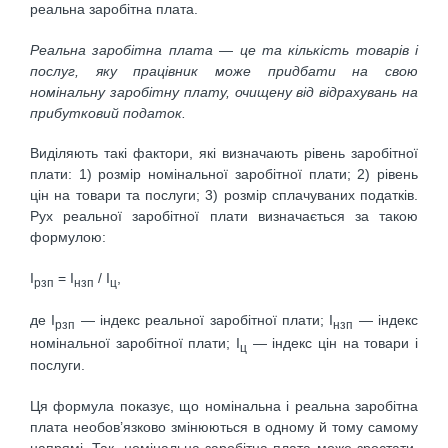
реальна заробітна плата.
Реальна заробітна плата
—
це та кількість товарів і
послуг, яку працівник може придбати на свою
номінальну заробітну плату, очищену від відрахувань на
прибутковий податок.
Виділяють такі фактори, які визначають рівень заробітної
плати: 1) розмір номінальної заробітної плати; 2) рівень
цін на товари та послуги; 3) розмір сплачуваних податків.
Рух реальної заробітної плати визначається за такою
формулою:
І
= І
/ І
,
рзп
нзп
ц
де І
— індекс реальної заробітної плати; І
— індекс
рзп
нзп
номіналь­ної заробітної плати; І
— індекс цін на товари і
ц
послуги.
Ця формула показує, що номінальна і реальна заробітна
плата необов’язково змінюються в одному й тому самому
напрямі. Так, номінальна заробітна плата може зростати,