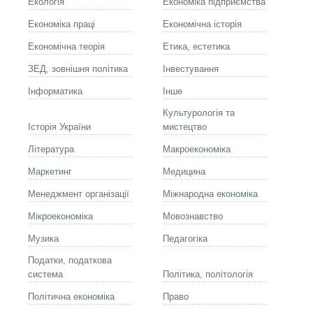
Екологія
Економіка підприємства
Економіка праці
Економічна історія
Економічна теорія
Етика, естетика
ЗЕД, зовнішня політика
Інвестування
Інформатика
Інше
Культурологія та
Історія України
мистецтво
Літературa
Макроекономіка
Маркетинг
Медицина
Менеджмент організації
Міжнародна економіка
Мікроекономіка
Мовознавство
Музика
Педагогіка
Податки, податкова
система
Політика, політологія
Політична економіка
Право