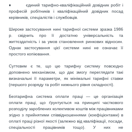
♦ єдиний тарифно-кваліфікаційний довідник робіт і
професій робітників і кваліфікаційний довідник посад
керівників, спеціалістів і службовців.
Широке застосування нині тарифної системи зразка 1986
р. свідчить про її достатню універсальність та
життєздатність і за умов становлення ринкових відносин.
Однак застосування цієї системи нині не означає її
простого копіювання.
Суттєвим є те, що цю тарифну систему повсюдно
доповнено механізмом, що дає змогу переглядати такі
визначальні її параметри, як мінімальні тарифні ставки
(першого розряду та робіт нижнього рівня складності).
Безтарифна система оплати праці — це організація
оплати праці, що ґрунтується на принципі часткового
розподілу зароблених колективом коштів між працівниками
згідно з прийнятими співвідношеннями (коефіцієнтами) в
оплаті праці різної якості (залежно від кваліфікації, посади,
спеціальності працівників тощо). У них не