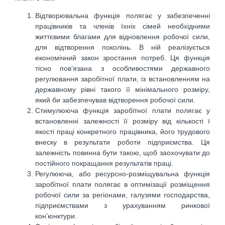
Відтворювальна функція полягає у забезпеченні
працівників та членів їхніх сімей необхідними
життєвими благами для відновлення робочої сили,
для відтворення поколінь. В ній реалізується
економічний закон зростання потреб. Ця функція
тісно пов’язана з особливостями державного
регулювання заробітної плати, із встановленням на
державному рівні такого її мінімального розміру,
який би забезпечував відтворення робочої сили.
Стимулююча функція заробітної плати полягає у
встановленні залежності її розміру від кількості ї
якості праці конкретного працівника, його трудового
внеску в результати роботи підприємства. Ця
залежність повинна бути такою, щоб заохочувати до
постійного покращання результатів праці.
Регулююча, або ресурсно-розміщувальна функція
заробітної плати полягає в оптимізації розміщення
робочої сили за регіонами, галузями господарства,
підприємствами з урахуванням ринкової
кон’юнктури.