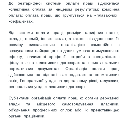
До безтарифної системи оплати праці відноситься
колективна оплата за кінцевим результатом; комісійна
оплата; оплата праці, шо грунтується на «плаваючих»
коефіцієнтах.
Від системи оплати праці, розміри тарифних ставок,
окладів, премій, інших виплат, а також співвідношення їх
розміру визначаються організа­цією самостійно з
врахуванням найкращого в даних умовах стимулюючого
ефекту, значимості професії, потреби в спеціалістах і
фіксуються в колективних договорах та інших локальних
нормативних документах. Організація оплати праці
здійснюється на підставі: законодавчих та нормативних
актів; Генеральної угоди на державному рівні; галузевих,
регіональних угод; колективних договорів.
Суб’єктами організації оплати праці є: органи державної
влади та місце­вого самоврядування; власники,
об’єднання професійних спілок або їх представницькі
органи; працівники.