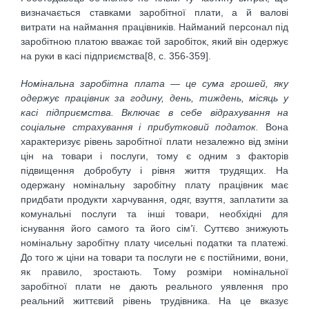
визначається ставками заробітної плати, а й валові
витрати на наймання працівників. Найманий персонал під
заробітною платою вважає той заробіток, який він одержує
на руки в касі підприємства[8, c. 356-359].
Номінальна заробітна плата — це сума грошей, яку
одержує працівник за годину, день, тиждень, місяць у
касі підприємства. Включає в себе відрахування на
соціальне страхування і прибутковий податок.
Вона
характеризує рівень заробітної плати незалежно від зміни
цін на товари і послуги, тому є одним з факторів
підвищення добробуту і рівня життя трудящих. На
одержану номінальну заробітну плату працівник має
придбати продукти хар­чування, одяг, взуття, заплатити за
комунальні послуги та інші товари, необхідні для
існування його самого та його сім’ї. Суттєво знижують
номінальну заробітну плату чисельні податки та платежі.
До того ж ціни на товари та послуги не є постійними, вони,
як правило, зростають. Тому розміри номінальної
заробітної плати не дають реального уявлення про
реальний життєвий рівень трудівника. На це вказує