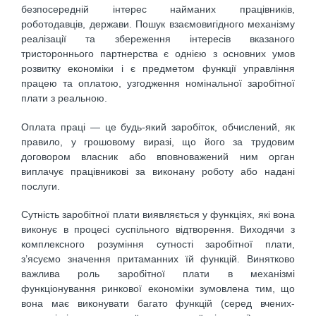
безпосередній інтерес найманих працівників,
роботодавців, держави. Пошук взаємовигідного механізму
реалізації та збереження інтересів вказаного
тристороннього партнерства є однією з основних умов
розвитку економіки і є предметом функції управління
працею та оплатою, узгодження номінальної заробітної
плати з реальною.
Оплата праці — це будь-який заробіток, обчислений, як
прави­ло, у грошовому виразі, що його за трудовим
договором власник або вповноважений ним орган
виплачує працівникові за виконану роботу або надані
послуги.
Сутність заробітної плати виявляється у функціях, які вона
виконує в процесі суспільного відтворення. Виходячи з
комплексного розуміння сутності заробітної плати,
з’ясуємо значення притаманних їй функцій. Винятково
важлива роль заробітної плати в механізмі
функціонування ринкової економіки зумовлена тим, що
вона має виконувати багато функцій (серед вчених-