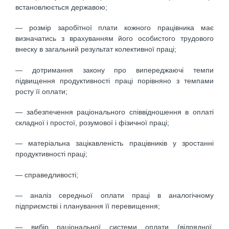
встановлюється державою;
— розмір заробітної плати кожного працівника має
визначатись з врахуванням його особистого трудового
внеску в загальний результат колективної праці;
— дотримання закону про випереджаючі темпи
підвищення продуктивності праці порівняно з темпами
росту її оплати;
— забезпечення раціонального співвідношення в оплаті
складної і про­стої, розумової і фізичної праці;
— матеріальна зацікавленість працівників у зростанні
продуктивності праці;
— справедливості;
— аналіз середньої оплати праці в аналогічному
підприємстві і плану­вання її перевищення;
— вибір раціональної системи оплати (відрядної,