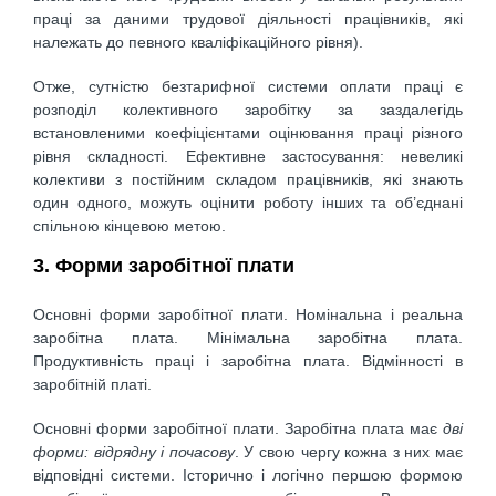
праці за даними трудової діяльності працівників, які
належать до певного кваліфікаційного рівня).
Отже, сутністю безтарифної системи оплати праці є
розподіл колективного заробітку за заздалегідь
встановленими коефіцієнтами оцінювання праці різного
рівня складності. Ефективне застосування: невеликі
колективи з постійним складом працівників, які знають
один одного, можуть оцінити роботу інших та об’єднані
спільною кінцевою метою.
3. Форми заробітної плати
Основні форми заробітної плати. Номінальна і реальна
заробітна плата. Мінімальна заробітна плата.
Продуктивність праці і заробітна плата. Відмінності в
заробітній платі.
Основні форми заробітної плати. Заробітна плата має
дві
форми: відрядну і почасову
. У свою чергу кожна з них має
відповідні системи. Історично і логічно першою формою