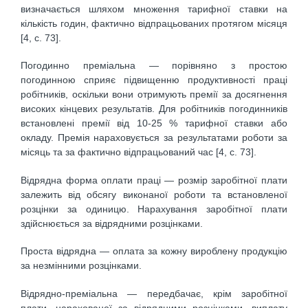
визначається шляхом множення тарифної ставки на
кількість годин, фактично відпрацьованих протя­гом місяця
[4, с. 73].
Погодинно преміальна — порівняно з простою
погодинною сприяє підвищенню продуктивності праці
робітників, оскільки вони отримують премії за досягнення
високих кінцевих результатів. Для робітників погодинників
встановлені премії від 10-25 % тарифної ставки або
окладу. Премія нараховується за результатами роботи за
місяць та за фактично відпрацьова­ний час [4, с. 73].
Відрядна форма оплати праці — розмір заробітної плати
залежить від обсягу виконаної роботи та встановленої
розцінки за одиницю. Нарахування заробітної плати
здійснюється за відрядними розцінками.
Проста відрядна — оплата за кожну вироблену продукцію
за незмінними розцінками.
Відрядно-преміальна — передбачає, крім заробітної
плати, нарахованої за відрядними розцінками, виплату