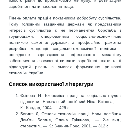
їхнього рівня до прожиткового мінімуму, » детінізація»
заробітної плати населення тощо.
Рівень оплати праці є показником добробуту суспільства.
Тому головним завданням держави як представника
інтересів суспільства є не перманентна боротьба з
труднощами, створюваними соціально-економічною
політикою самої ж держави, а професійно грамотна
розробка концепції соціально-економічної політики і
послідовне впровадження ефективного механізму
забезпечення своєчасної виплати заробітної плати та її
відповідний рівень в умовах формування ринкової
економіки України.
Список використаної літератури
Єсінова Н. Економіка праці та соціально-трудові
відносини: Навчальний посібник/ Ніна Єсінова,. —
К.: Кондор, 2004. — 429 с.
Богиня Д. Основи економіки праці: Навч. посібник/
Дем’ян Богиня, Олена Грішнова,. — 2-е вид.,
стереотип.. — К.: Знання-Прес, 2001. — 312 с.