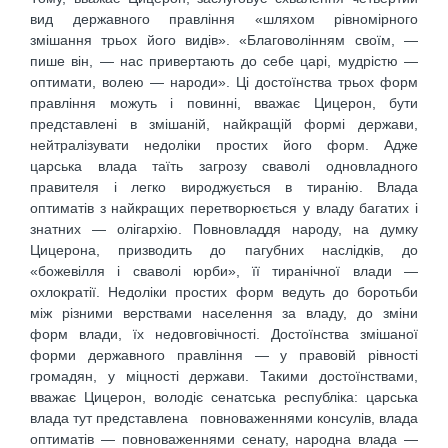
вид державного правління «шляхом рівномірного
змішання трьох його видів». «Благоволінням своїм, —
пише він, — нас привертають до себе царі, мудрістю —
оптимати, волею — народи». Ці достоїнства трьох форм
правління можуть і повинні, вважає Цицерон, бути
представлені в змішаній, найкращій формі держави,
нейтралізувати недоліки простих його форм. Адже
царська влада таїть загрозу сваволі одновладного
правителя і легко вироджується в тиранію. Влада
оптиматів з найкращих перетворюється у владу багатих і
знатних — олігархію. Повновладдя народу, на думку
Цицерона, призводить до пагубних наслідків, до
«божевілля і сваволі юрби», її тиранічної влади —
охлократії. Недоліки простих форм ведуть до боротьби
між різними верствами населення за владу, до зміни
форм влади, їх недовговічності. Достоїнства змішаної
форми державного правління — у правовій рівності
громадян, у міцності держави. Такими достоїнствами,
вважає Цицерон, володіє сенатська республіка: царська
влада тут представлена повноваженнями консулів, влада
оптиматів — повноваженнями сенату, народна влада —