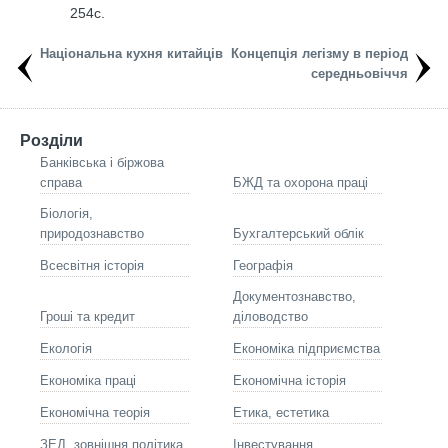
254с.
Національна кухня китайців
Концепція легізму в період
середньовіччя
Розділи
Банківська і біржова
справа
БЖД та охорона праці
Біологія,
природознавство
Бухгалтерський облік
Всесвітня історія
Географія
Документознавство,
Гроші та кредит
діловодство
Екологія
Економіка підприємства
Економіка праці
Економічна історія
Економічна теорія
Етика, естетика
ЗЕД, зовнішня політика
Інвестування