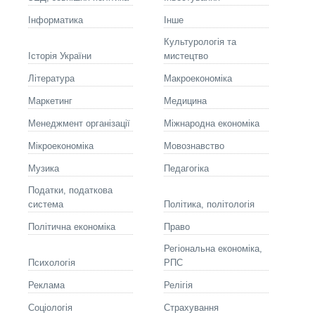
Інформатика
Інше
Культурологія та
Історія України
мистецтво
Літературa
Макроекономіка
Маркетинг
Медицина
Менеджмент організації
Міжнародна економіка
Мікроекономіка
Мовознавство
Музика
Педагогіка
Податки, податкова
система
Політика, політологія
Політична економіка
Право
Регіональна економіка,
Психологія
РПС
Реклама
Релігія
Соціологія
Страхування