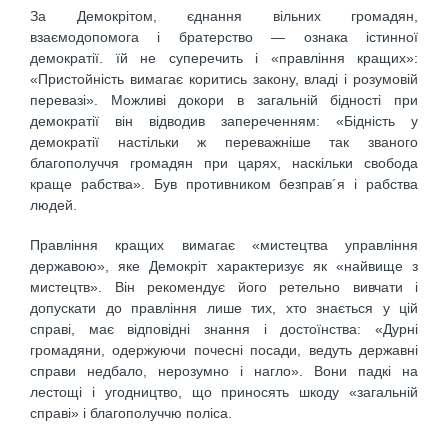
За Демокрітом, єднання вільних громадян,
взаємодопомога і братерство — ознака істинної
демократії. їй не суперечить і «правління кращих»:
«Пристойність вимагає коритись закону, владі і розумовій
перевазі». Можливі докори в загальній бідності при
демократії він відводив запереченням: «Бідність у
демократії настільки ж переважніше так званого
благополуччя громадян при царях, наскільки свобода
краще рабства». Був противником безправ´я і рабства
людей.
Правління кращих вимагає «мистецтва управління
державою», яке Демокріт характеризує як «найвище з
мистецтв». Він рекомендує його ретельно вивчати і
допускати до правління лише тих, хто знається у цій
справі, має відповідні знання і достоїнства: «Дурні
громадяни, одержуючи почесні посади, ведуть державні
справи недбало, нерозумно і нагло». Вони падкі на
лестощі і угодництво, що приносять шкоду «загальній
справі» і благополуччю поліса.