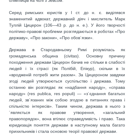
олімпійців на чолі з Зевсом.
Серед римських юристів у І ст. до н. є. виділявся
знаменитий адвокат, державний діяч і мислитель Марк
Туллій Цицерон (106—43 р. до н. е.). У його творчості
політико-правові проблеми розглядаються в роботах «Про
державу», «Про закони», «Про обов´язки».
Держава в Стародавньому Римі розумілась як
громадянська община (civitas). Основну причину
походження держави Цицерон бачив не стільки в слабості
людей і їх страсі (як Полібій, Епікур), скільки в їх
«вродженій потребі жити разом». За Цицероном завдяки
згоді людей утворюються суспільство і держава. Тому
останню він розглядає як «надбання народу», «справа
народу» (res publica, res populi) — «з´єднання багатьох
людей, зв´язаних між собою згодою в питаннях права і
спільністю інтересів». Таким чином, держава в нього з
´являється як правове утворення, «загальний
правопорядок», вона втілює справедливість і право. Така
юридизація поняття держави в наступному мала багато
прихильників і стала основою теорії правової держави.