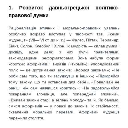
1. Розвиток давньогрецької політико-
правової думки
Раціоналізація етичних і морально-правових уявлень
особливо яскраво виступає у творчості т.зв. «семи
мудреців» (VII— VI ст. до н. є.) — Фалес, Піттак, Периандр,
Біант, Солон, Клеобул і Хілон. їх мудрість — сплав думки і
досвіду, адже деякі з них були правителями,
законодавцями, реформаторами. Вона набула форми
коротких афоризмів і виразів («гномів»): упорядкований
поліс — це дотримання законів; «Корися законам»; «Не
роби сам того, що ти засуджуєш в інших»; «Підкоряйся
тому закону, що ти установив для себе», «Повелівай не
раніш, ніж сам навчишся коритись»; «Не задовольняйся
покаранням злочинця, але попереджай злочини»,
«Вживай закони старі, а зелень молоду» та ін. Як бачимо,
смисл афоризмів — у повазі до законів, їх стабільності,
схвалення моральної переваги. Афоризми мудреців
пережили століття.