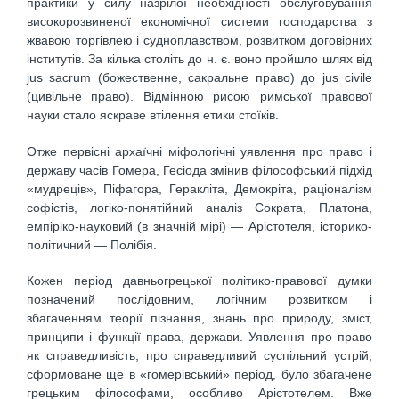
практики у силу назрілої необхідності обслуговування
високорозвиненої економічної системи господарства з
жвавою торгівлею і судноплавством, розвитком договірних
інститутів. За кілька століть до н. є. воно пройшло шлях від
jus sacrum (божественне, сакральне право) до jus civile
(цивільне право). Відмінною рисою римської правової
науки стало яскраве втілення етики стоїків.
Отже первісні архаїчні міфологічні уявлення про право і
державу часів Гомера, Гесіода змінив філософський підхід
«мудреців», Піфагора, Геракліта, Демокріта, раціоналізм
софістів, логіко-понятійний аналіз Сократа, Платона,
емпіріко-науковий (в значній мірі) — Арістотеля, історико-
політичний — Полібія.
Кожен період давньогрецької політико-правової думки
позначений послідовним, логічним розвитком і
збагаченням теорії пізнання, знань про природу, зміст,
принципи і функції права, держави. Уявлення про право
як справедливість, про справедливий суспільний устрій,
сформоване ще в «гомерівський» період, було збагачене
грецьким філософами, особливо Арістотелем. Вже