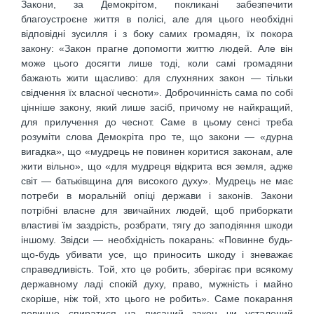
Закони, за Демокрітом, покликані забезпечити
благоустроєне життя в полісі, але для цього необхідні
відповідні зусилля і з боку самих громадян, їх покора
закону: «Закон прагне допомогти життю людей. Але він
може цього досягти лише тоді, коли самі громадяни
бажають жити щасливо: для слухняних закон — тільки
свідчення їх власної чесноти». Доброчинність сама по собі
цінніше закону, який лише засіб, причому не найкращий,
для прилучення до чеснот. Саме в цьому сенсі треба
розуміти слова Демокріта про те, що закони — «дурна
вигадка», що «мудрець не повинен коритися законам, але
жити вільно», що «для мудреця відкрита вся земля, адже
світ — батьківщина для високого духу». Мудрець не має
потреби в моральній опіці держави і законів. Закони
потрібні власне для звичайних людей, щоб приборкати
властиві їм заздрість, розбрати, тягу до заподіяння шкоди
іншому. Звідси — необхідність покарань: «Повинне будь-
що-будь убивати усе, що приносить шкоду і зневажає
справедливість. Той, хто це робить, зберігає при всякому
державному ладі спокій духу, право, мужність і майно
скоріше, ніж той, хто цього не робить». Саме покарання
повинне спиратися на писаний закон чи усталений