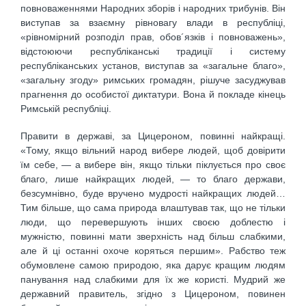
повноваженнями Народних зборів і народних трибунів. Він
виступав за взаємну рівновагу влади в республіці,
«рівномірний розподіл прав, обов´язків і повноважень»,
відстоюючи республіканські традиції і систему
республіканських установ, виступав за «загальне благо»,
«загальну згоду» римських громадян, рішуче засуджував
прагнення до особистої диктатури. Вона й покладе кінець
Римській республіці.
Правити в державі, за Цицероном, повинні найкращі.
«Тому, якщо вільний народ вибере людей, щоб довірити
їм себе, — а вибере він, якщо тільки піклується про своє
благо, лише найкращих людей, — то благо держави,
безсумнівно, буде вручено мудрості найкращих людей…
Тим більше, що сама природа влаштував так, що не тільки
люди, що перевершують інших своєю доблестю і
мужністю, повинні мати зверхність над більш слабкими,
але й ці останні охоче коряться першим». Рабство теж
обумовлене самою природою, яка дарує кращим людям
панування над слабкими для їх же користі. Мудрий же
державний правитель, згідно з Цицероном, повинен