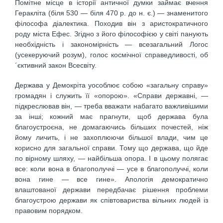
Помітне місце в історії античної думки займає вчення
Геракліта (біля 530 — біля 470 р. до н. є.) — знаменитого
філософа діалектика. Походив він з аристократичного
роду міста Ефес. Згідно з його філософією у світі панують
необхідність і закономірність — всезагальний Логос
(усекеруючий розум), голос космічної справедливості, об
´єктивний закон Всесвіту.
Держава у Демокріта уособлює собою «загальну справу»
громадян і служить її «опорою». «Справи державні, —
підкреслював він, — треба вважати набагато важливішими
за інші; кожний має прагнути, щоб держава була
благоустроєна, не домагаючись більших почестей, ніж
йому личить, і не захоплюючи більшої влади, чим це
корисно для загальної справи. Тому що держава, що йде
по вірному шляху, — найбільша опора. І в цьому полягає
все: коли вона в благополуччі — усе в благополуччі, коли
вона гине — все гине». Апологія демократично
влаштованої держави передбачає рішення проблеми
благоустрою держави як співтовариства вільних людей із
правовим порядком.