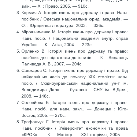
змін. — Х. : Право, 2005. — 910с.
Кормич А. Історія вчень про державу і право: Навч.
посібник / Одеська національна юрид. академія. —
О. : Юридична література, 2003. — 336с.
Мірошниченко М. Історія вчень про державу і право:
Навч. посіб. / Національна академія внутр. справ
України. — К. : Атіка, 2004. — 223с.
Орленко В. Історія вчень про державу та право:
посібник для підготовки до іспитів. — К. : Видавець
Паливода А. В., 2007. — 204с.
Санжаров С. Історія вчень про державу і право: Від
найдавніших часів до початку ХІХ століття: навч.
посіб. / Східноукраїнський національний ун-т ім.
Володимира Даля. — Луганськ : СНУ ім. В.Даля,
2008. — 148c.
Соловйова В. Історія вчень про державу і право:
Навч. посіб. для навч. закл.. — Донецьк : Юго-
Восток, 2005. — 270с.
Трофанчук Г. Історія вчень про державу і право:
Навч. посібник / Університет економіки та права
«КРОК». — К. : Магістр — ХХІ сторіччя, 2005. —