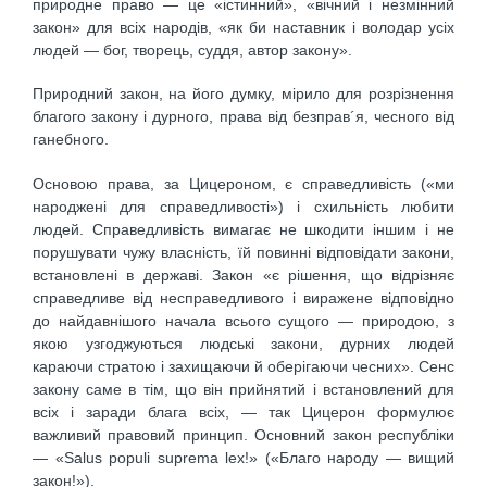
природне право — це «істинний», «вічний і незмінний
закон» для всіх народів, «як би наставник і володар усіх
людей — бог, творець, суддя, автор закону».
Природний закон, на його думку, мірило для розрізнення
благого закону і дурного, права від безправ´я, чесного від
ганебного.
Основою права, за Цицероном, є справедливість («ми
народжені для справедливості») і схильність любити
людей. Справедливість вимагає не шкодити іншим і не
порушувати чужу власність, їй повинні відповідати закони,
встановлені в державі. Закон «є рішення, що відрізняє
справедливе від несправедливого і виражене відповідно
до найдавнішого начала всього сущого — природою, з
якою узгоджуються людські закони, дурних людей
караючи стратою і захищаючи й оберігаючи чесних». Сенс
закону саме в тім, що він прийнятий і встановлений для
всіх і заради блага всіх, — так Цицерон формулює
важливий правовий принцип. Основний закон республіки
— «Salus populi suprema lex!» («Благо народу — вищий
закон!»).