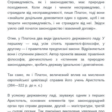
Справедливість, як і законодавство, має природне
походження. Коли люди і чинили несправедливо, і
страждали від несправедливості, пише Платон, тоді вони
«знайшли доцільним домовитися один з одним, щоб і не
творити несправедливість, і не страждати від неї. Звідси
узяло свій початок законодавство і взаємний договір».
Отже, у Платона два види ідеального державного ладу. У
першому — над усім стоять правителі-філософи, у
другому — і правителям предписані закони. Відрізняються
вони і ступенем рівності. Автор проектів вважав: правління
філософів, діючихспільно з «істинним за природою
законодавцем», зробить державу ідеальною і довговічною.
Так само, як і Платон, величезний вплив на мислення
європейської цивілізації справив його учень Аристотель
(384—322 p. до н. є.)
В усякому державному ладі, зауважує одним з перших
Аристотель, основних елементів три: законодорадчий
орган про справи держави, другий — магістратури, третій
— судові органи. Так лаконічно викладене уявлення про