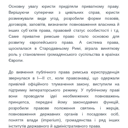
Основну увагу юристи приділяли приватному праву.
Вирішуючи суперечки з цивільних справ, юристи
розмежували види угод, розробили форми позовів,
договорів, заповітів, визначили повноваження власника й
інших суб´єктів права, правовий статус особистості і т.д.
Саме приватне римське право стало основою для
розвитку європейського права. А система права,
щосклалася в Стародавньому Римі, зіграла виняткову
роль у становленні громадянського суспільства в країнах
Європи.
До вивчення публічного права римська юриспруденція
звернулася в І—II ст., коли правознавці, що одержали
привілей офіційного тлумачення закону, виступили на
підтримку імператорського режиму. У публічному праві
вони проводили ідеї необмежених повноважень
принцепса, передачі йому законодавчих функцій,
розробили правове положення святинь і жерців,
повноваження державних органів і посадових осіб,
поняття влади (imperium), громадянства і ряд інших
інститутів державного й адміністративного права.