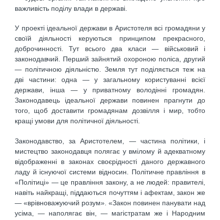
важливість поділу влади в державі.
У проекті ідеальної держави в Аристотеля всі громадяни у
своїй діяльності керуються принципом прекрасного,
доброчинності. Тут всього два класи — військовий і
законодавчий. Перший зайнятий охороною поліса, другий
— політичною діяльністю. Земля тут поділяється теж на
дві частини: одна — у загальному користуванні всієї
держави, інша — у приватному володінні громадян.
Законодавець ідеальної держави повинен прагнути до
того, щоб доставити громадянам дозвілля і мир, тобто
кращі умови для політичної діяльності.
Законодавство, за Аристотелем, — частина політики, і
мистецтво законодавця полягає у вмілому й адекватному
відображенні в законах своєрідності даного державного
ладу й існуючої системи відносин. Політичне правління в
«Політиці» — це правління закону, а не людей: правителі,
навіть найкращі, піддаються почуттям і афектам, закон же
— «врівноважуючий розум». «Закон повинен панувати над
усіма, — наполягає він, — магістратам же і Народним