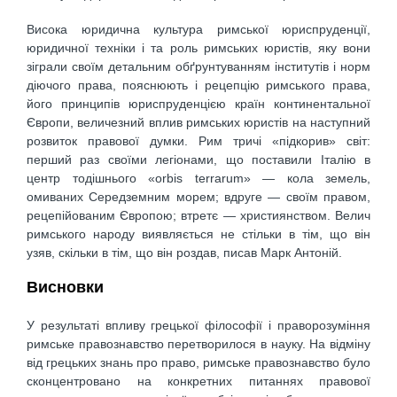
Висока юридична культура римської юриспруденції,
юридичної техніки і та роль римських юристів, яку вони
зіграли своїм детальним обґрунтуванням інститутів і норм
діючого права, пояснюють і рецепцію римського права,
його принципів юриспруденцією країн континентальної
Європи, величезний вплив римських юристів на наступний
розвиток правової думки. Рим тричі «підкорив» світ:
перший раз своїми легіонами, що поставили Італію в
центр тодішнього «orbis terrarum» — кола земель,
омиваних Середземним морем; вдруге — своїм правом,
рецепійованим Європою; втретє — християнством. Велич
римського народу виявляється не стільки в тім, що він
узяв, скільки в тім, що він роздав, писав Марк Антоній.
Висновки
У результаті впливу грецької філософії і праворозуміння
римське правознавство перетворилося в науку. На відміну
від грецьких знань про право, римське правознавство було
сконцентровано на конкретних питаннях правової