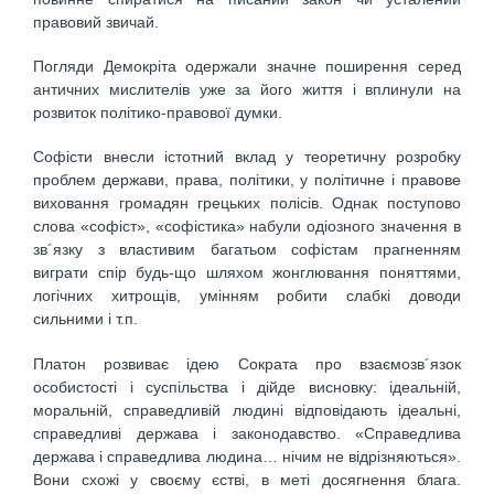
правовий звичай.
Погляди Демокріта одержали значне поширення серед
античних мислителів уже за його життя і вплинули на
розвиток політико-правової думки.
Софісти внесли істотний вклад у теоретичну розробку
проблем держави, права, політики, у політичне і правове
виховання громадян грецьких полісів. Однак поступово
слова «софіст», «софістика» набули одіозного значення в
зв´язку з властивим багатьом софістам прагненням
виграти спір будь-що шляхом жонглювання поняттями,
логічних хитрощів, умінням робити слабкі доводи
сильними і т.п.
Платон розвиває ідею Сократа про взаємозв´язок
особистості і суспільства і дійде висновку: ідеальній,
моральній, справедливій людині відповідають ідеальні,
справедливі держава і законодавство. «Справедлива
держава і справедлива людина… нічим не відрізняються».
Вони схожі у своєму єстві, в меті досягнення блага.