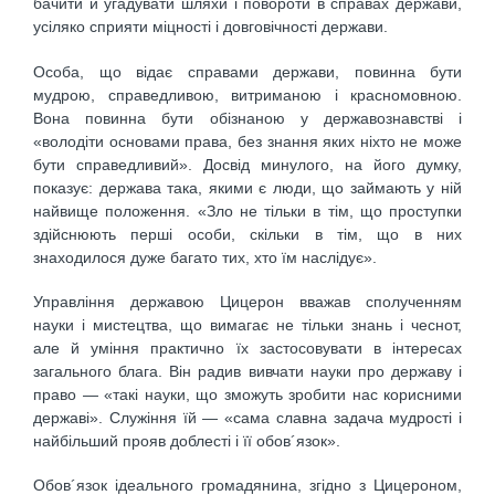
бачити й угадувати шляхи і повороти в справах держави,
усіляко сприяти міцності і довговічності держави.
Особа, що відає справами держави, повинна бути
мудрою, справедливою, витриманою і красномовною.
Вона повинна бути обізнаною у державознавстві і
«володіти основами права, без знання яких ніхто не може
бути справедливий». Досвід минулого, на його думку,
показує: держава така, якими є люди, що займають у ній
найвище положення. «Зло не тільки в тім, що проступки
здійснюють перші особи, скільки в тім, що в них
знаходилося дуже багато тих, хто їм наслідує».
Управління державою Цицерон вважав сполученням
науки і мистецтва, що вимагає не тільки знань і чеснот,
але й уміння практично їх застосовувати в інтересах
загального блага. Він радив вивчати науки про державу і
право — «такі науки, що зможуть зробити нас корисними
державі». Служіння їй — «сама славна задача мудрості і
найбільший прояв доблесті і її обов´язок».
Обов´язок ідеального громадянина, згідно з Цицероном,