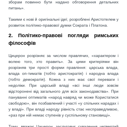
зборам повинно бути надано обговорення детальних
питань».
Такими є нові й оригінальні ідеї, розроблені Аристотелем у
розвиток політико-правової думки Сократа і Платона.
2. Політико-правові погляди римських
філософів
Цицерон розрізняє за числом правлячих, «характером і
волею того, хто править». За цими критеріями він
розрізняв три прості форми правління: царська влада,
влада оп-тиматів (тобто аристократія) і народна влада
(тобто демократія). Кожна з них має свої переваги і
недоліки. При царській владі «всі інші люди зовсім
відсторонені від загального для всіх законодавства». При
пануванні оптиматів «народ навряд чи може Користатися
свободою», він позбавлений і участі «у спільних нарадах і
у владі». При владі народу рівність стає несправедливою,
«раз при ній немає ступенів у суспільному становищі».
Тому, вважає Цицерон, заслуговує схвалення четвертий