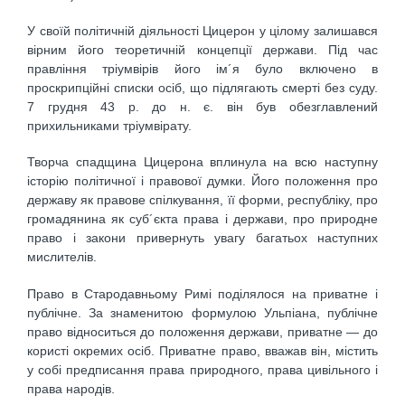
У своїй політичній діяльності Цицерон у цілому залишався
вірним його теоретичній концепції держави. Під час
правління тріумвірів його ім´я було включено в
проскрипційні списки осіб, що підлягають смерті без суду.
7 грудня 43 р. до н. є. він був обезглавлений
прихильниками тріумвірату.
Творча спадщина Цицерона вплинула на всю наступну
історію політичної і правової думки. Його положення про
державу як правове спілкування, її форми, республіку, про
громадянина як суб´єкта права і держави, про природне
право і закони привернуть увагу багатьох наступних
мислителів.
Право в Стародавньому Римі поділялося на приватне і
публічне. За знаменитою формулою Ульпіана, публічне
право відноситься до положення держави, приватне — до
користі окремих осіб. Приватне право, вважав він, містить
у собі предписання права природного, права цивільного і
права народів.