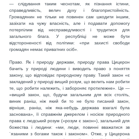
— слідування таким чеснотам, як пізнання істини,
справедливість, велич духу і благопристойність.
Громадянин не тільки не повинен сам шкодити іншим,
зазіхати на чужу власність, але і подавати допомогу
потерпілим від несправедливості і трудитися для
загального блага. У республіці не може бути
відстороненості від політики: «при захисті свободи
громадян немає приватних осіб».
Право. Як і природу держави, природу права Цицерон
бачить у природі людини і виводить право з поняття
закону, що відповідає природному праву. Такий закон «є
закладений у природі вищий розум, що велить нам робити
те, що робити належить, і забороняє протилежне». Це —
«вищий закон, що, будучи загальним для всіх століть,
виник раніш, ніж який би то не було писаний закон,
вірніше, раніш, ніж яка-небудь держава взагалі була
заснована», її справжнім джерелом і носієм природного
права є людський розум («розум є закон»), загальний для
божества і людини: «ми, люди, повинні вважатися зв
´язаними з богами також і законом». Отже, у Цицерона