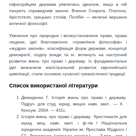
піфагорійцям держава уявлялась ідеалом, якщо в ній
панують справедливі закони. Вчення Сократа, Платона,
Арістотеля, грецьких стоїків, Полібія — величні вершини
античної філософії.
Уявлення про природне і волеустановлене право, права
людини, ідеї благозаконня, «правління філософів» і
«мудрих законів», класифікація форм держави, концепції
демократії, поділу влади та ін. вплинуть на наступний
розвиток вчень про право і державу. їх фундаментальні
ідеї визначили магістральний розвиток європейської
цивілізації, стали основою сучасної гуманістичної традиції.
Список використаної літератури
Демиденко Г. Історія вчень про право і державу:
Підруч. для студ. юрид. вищих навч. закл.. — Х. :
Консум, 2004. — 431с.
Історія вчень про право і державу: Хрестоматія для
юрид. вищ. навч. закл. і ф-тів / Національна
юридична академія України ім. Ярослава Мудрого /
Г.Г. Демиденко (уклад.та заг.ред.). — 3.вид., доп. і