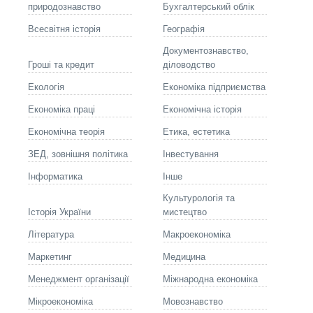
природознавство
Бухгалтерський облік
Всесвітня історія
Географія
Документознавство,
Гроші та кредит
діловодство
Екологія
Економіка підприємства
Економіка праці
Економічна історія
Економічна теорія
Етика, естетика
ЗЕД, зовнішня політика
Інвестування
Інформатика
Інше
Культурологія та
Історія України
мистецтво
Літературa
Макроекономіка
Маркетинг
Медицина
Менеджмент організації
Міжнародна економіка
Мікроекономіка
Мовознавство