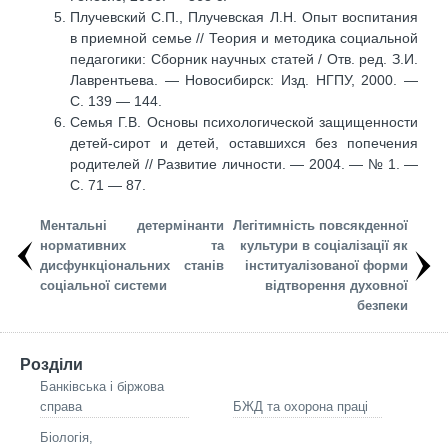
Плучевский С.П., Плучевская Л.Н. Опыт воспитания
в приемной семье // Теория и методика социальной
педагогики: Сборник научных статей / Отв. ред. З.И.
Лаврентьева. — Новосибирск: Изд. НГПУ, 2000. —
С. 139 — 144.
Семья Г.В. Основы психологической защищенности
детей-сирот и детей, оставшихся без попечения
родителей // Развитие личности. — 2004. — № 1. —
С. 71 — 87.
Ментальні детермінанти
Легітимність повсякденної
нормативних та
культури в соціалізації як
дисфункціональних станів
інституалізованої форми
соціальної системи
відтворення духовної
безпеки
Розділи
Банківська і біржова
справа
БЖД та охорона праці
Біологія,