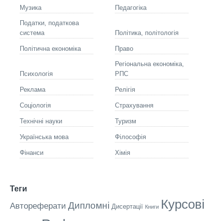
Музика
Педагогіка
Податки, податкова
система
Політика, політологія
Політична економіка
Право
Регіональна економіка,
Психологія
РПС
Реклама
Релігія
Соціологія
Страхування
Технічні науки
Туризм
Українська мова
Філософія
Фінанси
Хімія
Теги
Курсові
Дипломні
Автореферати
Дисертації
Книги