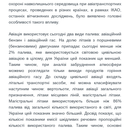
охороні навколишнього середовища при авіатранспортних
процесах, проведених в різних країнах, в рамках ІКАО,
останніх вітчизняних досліджень, було виявлено головні
особливості такого впливу.
Авіація використовує сьогодні два види палива: авіаційний
бензин і авіаційний гас. На долю літаків з поршневими
(бензиновими) двигунами припадає сьогодні менше ніж
2% палива, яке використовується світовою цивільною
авіацією в цілому, для України цей показник ще менший.
Таким чином, при аналізі забруднення атмосфери
можемо розглядати тільки викиди продуктів горіння
авіаційного гасу. До складу цивільної авіації входять
літальні транспортні засоби, які можна класифікувати
наступним чином: вертольоти, літаки авіації загального
призначення, літаки місцевих ліній, магістральні літаки.
Магістральні літаки використовують більше ніж 86%
палива від загальної кількості використаного в світі, для
України цей показник значно більший. Досвід показує, що
кількісні показники емісії шкідливих речовин пропорційні
кількості використаного палива. Таким чином, основні