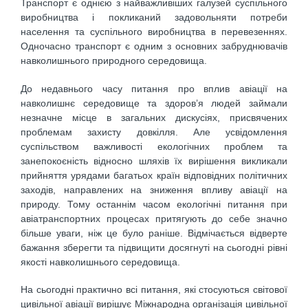
Транспорт є однією з найважливіших галузей суспільного
виробництва і покликаний задовольняти потреби
населення та суспільного виробництва в перевезеннях.
Одночасно транспорт є одним з основних забруднювачів
навколишнього природного середовища.
До недавнього часу питання про вплив авіації на
навколишнє середовище та здоров’я людей займали
незначне місце в загальних дискусіях, присвячених
проблемам захисту довкілля. Але усвідомлення
суспільством важливості екологічних проблем та
занепокоєність відносно шляхів їх вирішення викликали
прийняття урядами багатьох країн відповідних політичних
заходів, направлених на зниження впливу авіації на
природу. Тому останнім часом екологічні питання при
авіатранспортних процесах притягують до себе значно
більше уваги, ніж це було раніше. Відмічається відверте
бажання зберегти та підвищити досягнуті на сьогодні рівні
якості навколишнього середовища.
На сьогодні практично всі питання, які стосуються світової
цивільної авіації вирішує Міжнародна організація цивільної