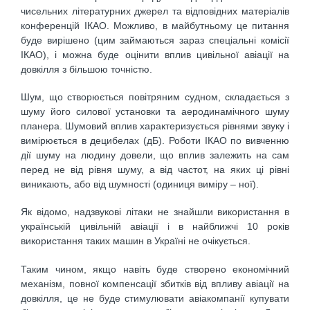
чисельних літературних джерел та відповідних матеріалів
конференцій ІКАО. Можливо, в майбутньому це питання
буде вирішено (цим займаються зараз спеціальні комісії
ІКАО), і можна буде оцінити вплив цивільної авіації на
довкілля з більшою точністю.
Шум, що створюється повітряним судном, складається з
шуму його силової установки та аеродинамічного шуму
планера. Шумовий вплив характеризується рівнями звуку і
вимірюється в децибелах (дБ). Роботи ІКАО по вивченню
дії шуму на людину довели, що вплив залежить на сам
перед не від рівня шуму, а від частот, на яких ці рівні
виникають, або від шумності (одиниця виміру – ної).
Як відомо, надзвукові літаки не знайшли використання в
українській цивільній авіації і в найближчі 10 років
використання таких машин в Україні не очікується.
Таким чином, якщо навіть буде створено економічний
механізм, повної компенсації збитків від впливу авіації на
довкілля, це не буде стимулювати авіакомпанії купувати