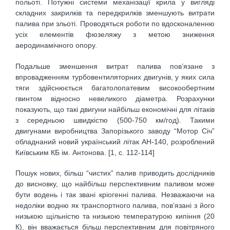
польоті. Потужні системи механізації крила у вигляді
складних закрилків та передкрилків зменшують витрати
палива при зльоті. Проводяться роботи по вдосконаленню
усіх елементів фюзеляжу з метою зниження
аеродинамічного опору.
Подальше зменшення витрат палива пов’язане з
впровадженням турбовентиляторних двигунів, у яких сила
тяги здійснюється багатолопатевим високообертним
гвинтом відносно невеликого діаметра. Розрахунки
показують, що такі двигуни найбільш економічні для літаків
з середньою швидкістю (500-750 км/год). Такими
двигунами виробництва Запорізького заводу “Мотор Січ”
обладнаний новий український літак АН-140, розроблений
Київським КБ ім. Антонова. [1, c. 112-114]
Пошук нових, більш “чистих” палив приводить дослідників
до висновку, що найбільш перспективним паливом може
бути водень і так звані кріогенні палива. Незважаючи на
недоліки водню як транспортного палива, пов’язані з його
низькою щільністю та низькою температурою кипіння (20
К), він вважається більш перспективним для повітряного