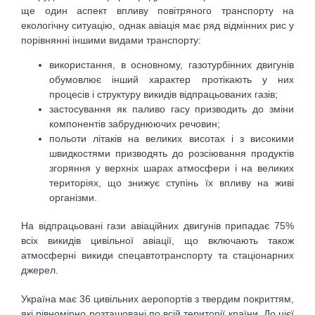
ще один аспект впливу повітряного транспорту на
екологічну ситуацію, однак авіація має ряд відмінних рис у
порівнянні іншими видами транспорту:
використання, в основному, газотурбінних двигунів
обумовлює інший характер протікають у них
процесів і структуру викидів відпрацьованих газів;
застосування як паливо гасу призводить до зміни
компонентів забруднюючих речовин;
польоти літаків на великих висотах і з високими
швидкостями призводять до розсіювання продуктів
згоряння у верхніх шарах атмосфери і на великих
територіях, що знижує ступінь їх впливу на живі
організми.
На відпрацьовані гази авіаційних двигунів припадає 75%
всіх викидів цивільної авіації, що включають також
атмосферні викиди спецавтотранспорту та стаціонарних
джерел.
Україна має 36 цивільних аеропортів з твердим покриттям,
які рівномірно розташовані по всій території країни. До цієї