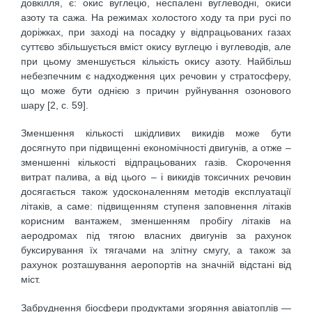
довкілля, є: окис вуглецю, неспалені вуглеводні, окиси
азоту та сажа. На режимах холостого ходу та при русі по
доріжках, при заході на посадку у відпрацьованих газах
суттєво збільшується вміст окису вуглецю і вуглеводів, але
при цьому зменшується кількість окису азоту. Найбільш
небезпечним є надходження цих речовин у стратосферу,
що може бути однією з причин руйнування озонового
шару [2, c. 59].
Зменшення кількості шкідливих викидів може бути
досягнуто при підвищенні економічності двигунів, а отже –
зменшенні кількості відпрацьованих газів. Скорочення
витрат палива, а від цього – і викидів токсичних речовин
досягається також удосконаленням методів експлуатації
літаків, а саме: підвищенням ступеня заповнення літаків
корисним вантажем, зменшенням пробігу літаків на
аеродромах під тягою власних двигунів за рахунок
буксирування їх тягачами на злітну смугу, а також за
рахунок розташування аеропортів на значній відстані від
міст.
Забруднення біосфери продуктами згоряння авіатоплів —