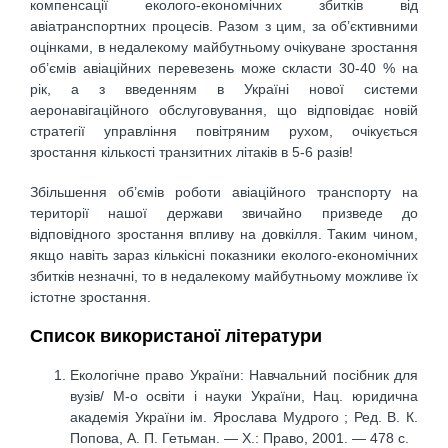
компенсації еколого-економічних збитків від
авіатранспортних процесів. Разом з цим, за об’єктивними
оцінками, в недалекому майбутньому очікуване зростання
об’ємів авіаційних перевезень може скласти 30-40 % на
рік, а з введенням в Україні нової системи
аеронавігаційного обслуговування, що відповідає новій
стратегії управління повітряним рухом, очікується
зростання кількості транзитних літаків в 5-6 разів!
Збільшення об’ємів роботи авіаційного транспорту на
території нашої держави звичайно призведе до
відповідного зростання впливу на довкілля. Таким чином,
якщо навіть зараз кількісні показники еколого-економічних
збитків незначні, то в недалекому майбутньому можливе їх
істотне зростання.
Список використаної літератури
Екологічне право України: Навчальний посібник для
вузів/ М-о освіти і науки України, Нац. юридична
академія України ім. Ярослава Мудрого ; Ред. В. К.
Попова, А. П. Гетьман. — Х.: Право, 2001. — 478 с.