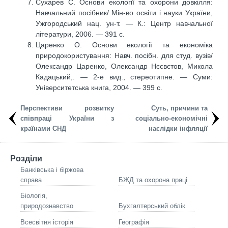
Сухарев С. Основи екології та охорони довкілля:
Навчальний посібник/ Мін-во освіти і науки України,
Ужгородський нац. ун-т. — К.: Центр навчальної
літератури, 2006. — 391 с.
Царенко О. Основи екології та економіка
природокористування: Навч. посібн. для студ. вузів/
Олександр Царенко, Олександр Нєсвєтов, Микола
Кадацький,. — 2-е вид., стереотипне. — Суми:
Університетська книга, 2004. — 399 с.
Перспективи розвитку
Суть, причини та
співпраці України з
соціально-економічні
країнами СНД
наслідки інфляції
Розділи
Банківська і біржова
справа
БЖД та охорона праці
Біологія,
природознавство
Бухгалтерський облік
Всесвітня історія
Географія