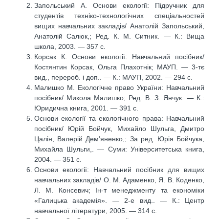
Запольський А. Основи екології: Підручник для
студентів техніко-технологічних спеціальностей
вищих навчальних закладів/ Анатолій Запольський,
Анатолій Салюк,; Ред. К. М. Ситник. — К.: Вища
школа, 2003. — 357 с.
Корсак К. Основи екології: Навчальний посібник/
Костянтин Корсак, Ольга Плахотнік; МАУП. — 3-тє
вид., перероб. і доп.. — К.: МАУП, 2002. — 294 с.
Малишко М. Екологічне право України: Навчальний
посібник/ Микола Малишко; Ред. В. З. Янчук. — К.:
Юридична книга, 2001. — 391 с.
Основи екології та екологічного права: Навчальний
посібник/ Юрій Бойчук, Михайло Шульга, Дмитро
Цалін, Валерій Дем’яненко,; За ред. Юрія Бойчука,
Михайла Шульги,. — Суми: Університетська книга,
2004. — 351 с.
Основи екології: Навчальний посібник для вищих
навчальних закладів/ О. М. Адаменко, Я. В. Коденко,
Л. М. Консевич; Ін-т менеджменту та економіки
«Галицька академія». — 2-е вид.. — К.: Центр
навчальної літератури, 2005. — 314 с.