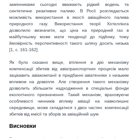
замінниками сьогодні вважають рідкий водень та
синтетичне реактивне паливо. В Росії розглядається
можливість використання в якості авіаційного палива
природного газу. Використання теорії Хотеллінга
дозволило визначити, що ціна на природний газ в
майбутньому може мати тенденції до підйому, тому
ймовірність перспективності такого шляху досить низька
[1, c. 161-162].
Як було сказано вище, втілення в дію механізму
компенсації збитків від авіатранспортних процесів мало
зацікавить авіакомпанії в придбанні авіатехніки з низьким
впливом на довкілля. Але створення такого механізму
дозволить збільшити надходження в спеціальні фонди
екологічного призначення. Такий механізм, враховуючи
особливості чинників впливу авіації на навколишнє
середовище, може складатися з двох частин: компенсації
збитків від емісії та зборів за авіаційний шум.
Висновки