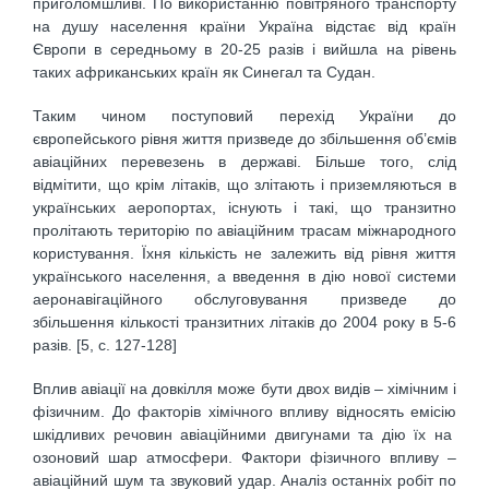
приголомшливі. По використанню повітряного транспорту
на душу населення країни Україна відстає від країн
Європи в середньому в 20-25 разів і вийшла на рівень
таких африканських країн як Синегал та Судан.
Таким чином поступовий перехід України до
європейського рівня життя призведе до збільшення об’ємів
авіаційних перевезень в державі. Більше того, слід
відмітити, що крім літаків, що злітають і приземляються в
українських аеропортах, існують і такі, що транзитно
пролітають територію по авіаційним трасам міжнародного
користування. Їхня кількість не залежить від рівня життя
українського населення, а введення в дію нової системи
аеронавігаційного обслуговування призведе до
збільшення кількості транзитних літаків до 2004 року в 5-6
разів. [5, c. 127-128]
Вплив авіації на довкілля може бути двох видів – хімічним і
фізичним. До факторів хімічного впливу відносять емісію
шкідливих речовин авіаційними двигунами та дію їх на
озоновий шар атмосфери. Фактори фізичного впливу –
авіаційний шум та звуковий удар. Аналіз останніх робіт по