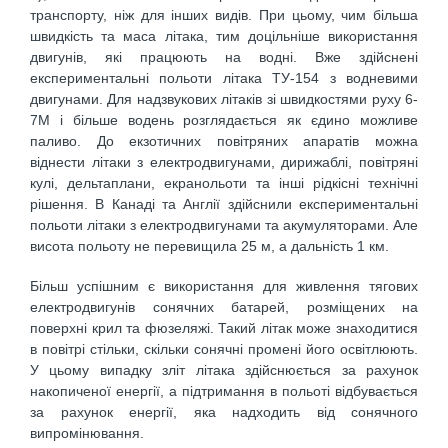
транспорту, ніж для інших видів. При цьому, чим більша
швидкість та маса літака, тим доцільніше використання
двигунів, які працюють на водні. Вже здійснені
експериментальні польоти літака ТУ-154 з водневими
двигунами. Для надзвукових літаків зі швидкостями руху 6-
7М і більше водень розглядається як єдино можливе
паливо. До екзотичних повітряних апаратів можна
віднести літаки з електродвигунами, дирижаблі, повітряні
кулі, дельтаплани, екранольоти та інші рідкісні технічні
рішення. В Канаді та Англії здійснили експериментальні
польоти літаки з електродвигунами та акумуляторами. Але
висота польоту не перевищила 25 м, а дальність 1 км.
Більш успішним є використання для живлення тягових
електродвигунів сонячних батарей, розміщених на
поверхні крил та фюзеляжі. Такий літак може знаходитися
в повітрі стільки, скільки сонячні промені його освітлюють.
У цьому випадку зліт літака здійснюється за рахунок
накопиченої енергії, а підтримання в польоті відбувається
за рахунок енергії, яка надходить від сонячного
випромінювання.