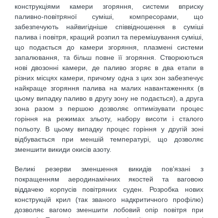
конструкціями камери згоряння, системи вприску
паливно-повітряної суміші, компресорами, що
забезпечують найвигідніше співвідношення в суміші
палива і повітря, кращий розпил та перемішування суміші,
що подається до камери згоряння, плазмені системи
запалювання, та більш повне її згоряння. Створюються
нові двозонні камери, де паливо згоряє в два етапи в
різних місцях камери, причому одна з цих зон забезпечує
найкраще згоряння палива на малих навантаженнях (в
цьому випадку паливо в другу зону не подається), а друга
зона разом з першою дозволяє оптимізувати процес
горіння на режимах зльоту, набору висоти і сталого
польоту. В цьому випадку процес горіння у другій зоні
відбувається при меншій температурі, що дозволяє
зменшити викиди окисів азоту.
Великі резерви зменшення викидів пов’язані з
покращенням аеродинамічних якостей та ваговою
віддачею корпусів повітряних суден. Розробка нових
конструкцій крил (так званого надкритичного профілю)
дозволяє вагомо зменшити лобовий опір повітря при