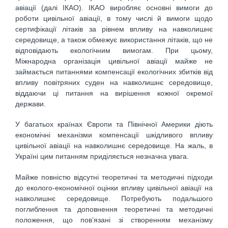
авіації (далі ІКАО). ІКАО виробляє основні вимоги до
роботи цивільної авіації, в тому числі й вимоги щодо
сертифікації літаків за рівнем впливу на навколишнє
середовище, а також обмежує використання літаків, що не
відповідають екологічним вимогам. При цьому,
Міжнародна організація цивільної авіації майже не
займається питаннями компенсації екологічних збитків від
впливу повітряних суден на навколишнє середовище,
віддаючи ці питання на вирішення кожної окремої
держави.
У багатьох країнах Європи та Північної Америки діють
економічні механізми компенсації шкідливого впливу
цивільної авіації на навколишнє середовище. На жаль, в
Україні цим питанням приділяється незначна увага.
Майже повністю відсутні теоретичні та методичні підходи
до еколого-економічної оцінки впливу цивільної авіації на
навколишнє середовище. Потребують подальшого
поглиблення та доповнення теоретичні та методичні
положення, що пов’язані зі створенням механізму