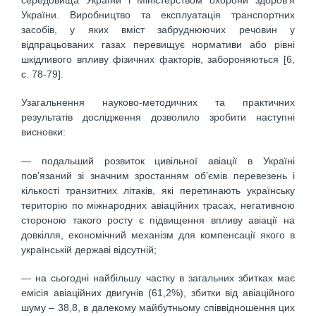
середовища України і Міністерством охорони здоров’я
України. Виробництво та експлуатація транспортних
засобів, у яких вміст забруднюючих речовин у
відпрацьованих газах перевищує нормативи або рівні
шкідливого впливу фізичних факторів, забороняються [6,
c. 78-79].
Узагальнення науково-методичних та практичних
результатів дослідження дозволило зробити наступні
висновки:
— подальший розвиток цивільної авіації в Україні
пов’язаний зі значним зростанням об’ємів перевезень і
кількості транзитних літаків, які перетинають українську
територію по міжнародних авіаційних трасах, негативною
стороною такого росту є підвищення впливу авіації на
довкілля, економічний механізм для компенсації якого в
українській державі відсутній;
— на сьогодні найбільшу частку в загальних збитках має
емісія авіаційних двигунів (61,2%), збитки від авіаційного
шуму – 38,8, в далекому майбутньому співвідношення цих