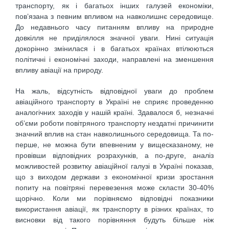
транспорту, як і багатьох інших галузей економіки,
пов’язана з певним впливом на навколишнє середовище.
До недавнього часу питанням впливу на природне
довкілля не приділялося значної уваги. Нині ситуація
докорінно змінилася і в багатьох країнах втілюються
політичні і економічні заходи, направлені на зменшення
впливу авіації на природу.
На жаль, відсутність відповідної уваги до проблем
авіаційного транспорту в Україні не сприяє проведенню
аналогічних заходів у нашій країні. Здавалося б, незначні
об’єми роботи повітряного транспорту нездатні причинити
значний вплив на стан навколишнього середовища. Та по-
перше, не можна бути впевненим у вищесказаному, не
провівши відповідних розрахунків, а по-друге, аналіз
можливостей розвитку авіаційної галузі в Україні показав,
що з виходом держави з економічної кризи зростання
попиту на повітряні перевезення може скласти 30-40%
щорічно. Коли ми порівняємо відповідні показники
використання авіації, як транспорту в різних країнах, то
висновки від такого порівняння будуть більше ніж