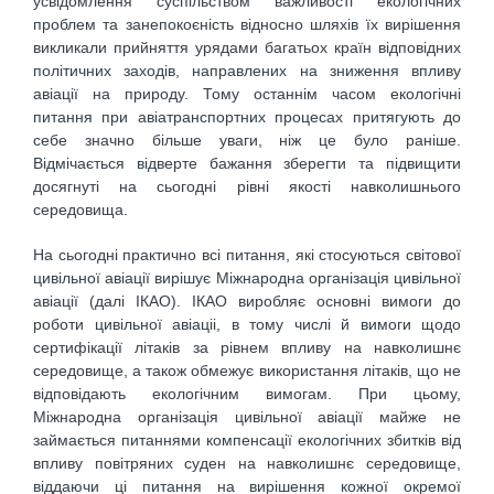
усвідомлення суспільством важливості екологічних
проблем та занепокоєність відносно шляхів їх вирішення
викликали прийняття урядами багатьох країн відповідних
політичних заходів, направлених на зниження впливу
авіації на природу. Тому останнім часом екологічні
питання при авіатранспортних процесах притягують до
себе значно більше уваги, ніж це було раніше.
Відмічається відверте бажання зберегти та підвищити
досягнуті на сьогодні рівні якості навколишнього
середовища.
На сьогодні практично всі питання, які стосуються світової
цивільної авіації вирішує Міжнародна організація цивільної
авіації (далі ІКАО). ІКАО виробляє основні вимоги до
роботи цивільної авіаціі, в тому числі й вимоги щодо
сертифікації літаків за рівнем впливу на навколишнє
середовище, а також обмежує використання літаків, що не
відповідають екологічним вимогам. При цьому,
Міжнародна організація цивільної авіації майже не
займається питаннями компенсації екологічних збитків від
впливу повітряних суден на навколишнє середовище,
віддаючи ці питання на вирішення кожної окремої