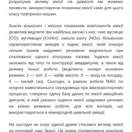
розрахунки впливу емісії на довкілля ми можемо
провести, використовуючи показники емісії саме для цього
класу повітряних машин.
Аналіз кількісних і якісних показників компонентів емісії
дозволив виділити три найбільш вагомі з них: окис вуглецю
(СО); вуглеводні (СnHm); окисли азоту (NOx). Кількісною
характеристикою викидів є індекс емісії, який показує
скільки грамів шкідливої речовини виділяється при
спалюванні одного кілограма палива. Індекси емісії
залежать від типу та конструкції авіадвигунів, а також від
режиму їхньої роботи (виділяють чотири основних
режими: 1 — зліт, 2 — набір висоти, 3 — захід на посадку,
4 — малий газ). Сьогодні, в рамках роботи ІКАО по
охороні навколишнього середовища при авіатранспортних
процесах, створено єдину базу даних по емісії авіаційних
двигунів, в якій указано індекси емісії шкідливих речовин
на різних режимах роботи, для всіх моторів, що
використовуються в міжнародній цивільній авіації.
На сьогодні не існує єдиної думки стосовно впливу емісії
на озоновий шар Землі. Ця думка підтверджена аналізом