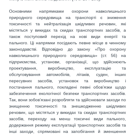
Основними напрямками охорони навколишнього
природного середовища на транспорті є зниження
токсичності та нейтралізація шкідливих речовин, які
містяться у викидах та скидах транспортних засобів, а
також поступовий перехід на нові види енергії та
пального. Ці напрямки посідають певне місце в чинному
законодавстві. Відповідно до закону «Про охорону
навколишнього природного середовища» (ст. 56) на
підприємства, установи, організації, що здійснюють
проектування, виробництво, експлуатацію та
обслуговування автомобілів, літаків, суден, інших
пересувних засобів, установок та виробництво і
постачання пального, покладені певні обов’язки щодо
забезпечення екологічної безпеки транспортних засобів.
Так, вони зобов’язані розробляти та здійснювати заходи по
знищенню токсичності та знешкодженню шкідливих
речовин, що містяться у викидах та скидах транспортних
засобів, переходу на менш токсичні види пального,
додержання режиму експлуатації транспортних засобів та
інші заходи, спрямовані на запобігання й зменшення