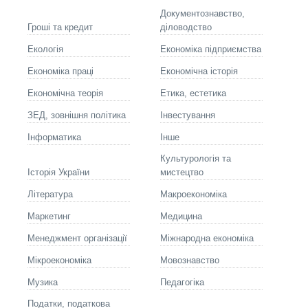
Документознавство,
Гроші та кредит
діловодство
Екологія
Економіка підприємства
Економіка праці
Економічна історія
Економічна теорія
Етика, естетика
ЗЕД, зовнішня політика
Інвестування
Інформатика
Інше
Культурологія та
Історія України
мистецтво
Літературa
Макроекономіка
Маркетинг
Медицина
Менеджмент організації
Міжнародна економіка
Мікроекономіка
Мовознавство
Музика
Педагогіка
Податки, податкова