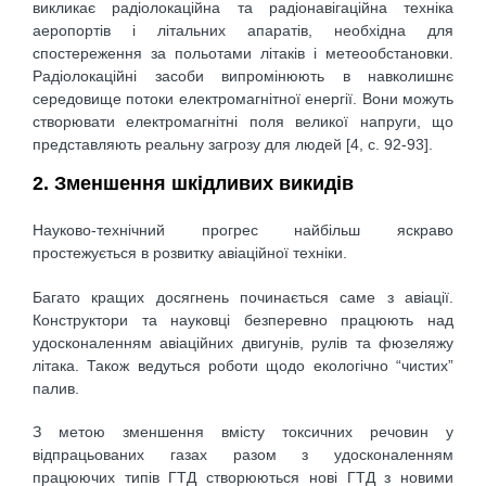
викликає радіолокаційна та радіонавігаційна техніка
аеропортів і літальних апаратів, необхідна для
спостереження за польотами літаків і метеообстановки.
Радіолокаційні засоби випромінюють в навколишнє
середовище потоки електромагнітної енергії. Вони можуть
створювати електромагнітні поля великої напруги, що
представляють реальну загрозу для людей [4, c. 92-93].
2. Зменшення шкідливих викидів
Науково-технічний прогрес найбільш яскраво
простежується в розвитку авіаційної техніки.
Багато кращих досягнень починається саме з авіації.
Конструктори та науковці безперевно працюють над
удосконаленням авіаційних двигунів, рулів та фюзеляжу
літака. Також ведуться роботи щодо екологічно “чистих”
палив.
З метою зменшення вмісту токсичних речовин у
відпрацьованих газах разом з удосконаленням
працюючих типів ГТД створюються нові ГТД з новими