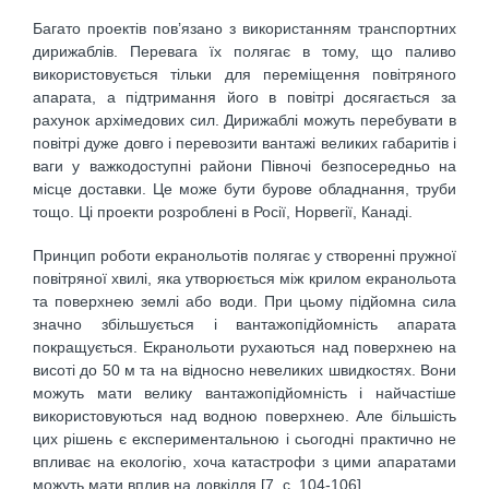
Багато проектів пов’язано з використанням транспортних
дирижаблів. Перевага їх полягає в тому, що паливо
використовується тільки для переміщення повітряного
апарата, а підтримання його в повітрі досягається за
рахунок архімедових сил. Дирижаблі можуть перебувати в
повітрі дуже довго і перевозити вантажі великих габаритів і
ваги у важкодоступні райони Півночі безпосередньо на
місце доставки. Це може бути бурове обладнання, труби
тощо. Ці проекти розроблені в Росії, Норвегії, Канаді.
Принцип роботи екранольотів полягає у створенні пружної
повітряної хвилі, яка утворюється між крилом екранольота
та поверхнею землі або води. При цьому підйомна сила
значно збільшується і вантажопідйомність апарата
покращується. Екранольоти рухаються над поверхнею на
висоті до 50 м та на відносно невеликих швидкостях. Вони
можуть мати велику вантажопідйомність і найчастіше
використовуються над водною поверхнею. Але більшість
цих рішень є експериментальною і сьогодні практично не
впливає на екологію, хоча катастрофи з цими апаратами
можуть мати вплив на довкілля [7, c. 104-106].