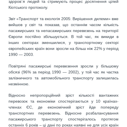
здоров`я людей та стримують процес досягнення цілей
Кіотського протоколу.
Звіт «Транспорт та екологія 2005: Вирішення дилеми» вже
вийшов у світ та показав, що останнім часом кількість
пасажирських та непасажирських перевезень на території
Європи постійно збільшується. В той час, як викиди в
інших секторах зменшилися, у транспортному секторі
європейських країн вони зросли на більш ніж 22% у період
1990 — 2003.
Повітряні пасажирські перевезення зросли у більшому
обсязі (96% за період 1990 — 2002), у той час як частка
залізничного та автомобільного транспорту залишилась
незмінною.
Відносно непропорційний зріст кількості вантажних
перевозок та економіки спостерігаються у 10 країнах-
членах ЄС, де економічний зріст йде попереду
транспортних перевезень. Відносне розбалансування
пасажирського транспорту спостерігалось протягом
останніх 6 років – ці дані по роках наявні не для усіх країн