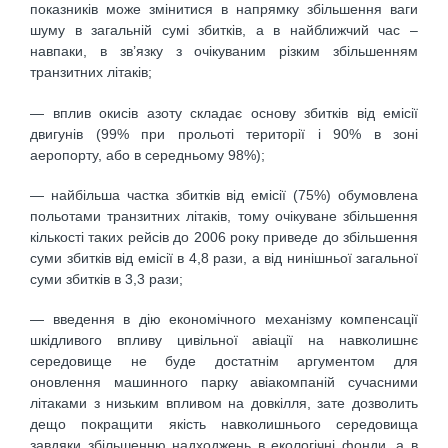
показників може змінитися в напрямку збільшення ваги
шуму в загальній сумі збитків, а в найближчий час –
навпаки, в зв’язку з очікуваним різким збільшенням
транзитних літаків;
— вплив окисів азоту складає основу збитків від емісії
двигунів (99% при прольоті території і 90% в зоні
аеропорту, або в середньому 98%);
— найбільша частка збитків від емісії (75%) обумовлена
польотами транзитних літаків, тому очікуване збільшення
кількості таких рейсів до 2006 року приведе до збільшення
суми збитків від емісії в 4,8 рази, а від нинішньої загальної
суми збитків в 3,3 рази;
— введення в дію економічного механізму компенсації
шкідливого впливу цивільної авіації на навколишнє
середовище не буде достатнім аргументом для
оновлення машинного парку авіакомпаній сучасними
літаками з низьким впливом на довкілля, зате дозволить
дещо покращити якість навколишнього середовища
завдяки збільшенню надходжень в екологічні фонди, а в