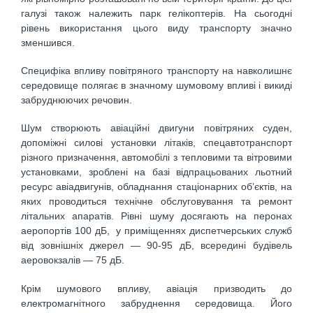
галузі також належить парк гелікоптерів. На сьогодні
рівень використання цього виду транспорту значно
зменшився.
Специфіка впливу повітряного транспорту на навколишнє
середовище полягає в значному шумовому впливі і викиді
забруднюючих речовин.
Шум створюють авіаційні двигуни повітряних суден,
допоміжні силові установки літаків, спецавтотранспорт
різного призначення, автомобілі з тепловими та вітровими
установками, зроблені на базі відпрацьованих льотний
ресурс авіадвигунів, обладнання стаціонарних об’єктів, на
яких проводиться технічне обслуговування та ремонт
літальних апаратів. Рівні шуму досягають на перонах
аеропортів 100 дБ, у приміщеннях диспетчерських служб
від зовнішніх джерел — 90-95 дБ, всередині будівель
аеровокзалів — 75 дБ.
Крім шумового впливу, авіація призводить до
електромагнітного забруднення середовища. Його