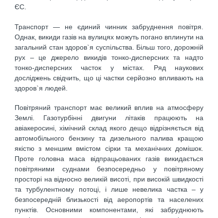
ЄС.
Транспорт — не єдиний чинник забруднення повітря.
Однак, викиди газів на вулицях можуть погано вплинути на
загальний стан здоров`я суспільства. Більш того, дорожній
рух – це джерело викидів тонко-дисперсних та надто
тонко-дисперсних часток у містах. Ряд наукових
досліджень свідчить, що ці частки серйозно впливають на
здоров`я людей.
Повітряний транспорт має великий вплив на атмосферу
Землі. Газотурбінні двигуни літаків працюють на
авіакеросині, хімічний склад якого дещо відрізняється від
автомобільного бензину та дизельного палива кращою
якістю з меншим вмістом сірки та механічних домішок.
Проте головна маса відпрацьованих газів викидається
повітряними суднами безпосередньо у повітряному
просторі на відносно великій висоті, при високій швидкості
та турбулентному потоці, і лише невелика частка – у
безпосередній близькості від аеропортів та населених
пунктів. Основними компонентами, які забруднюють