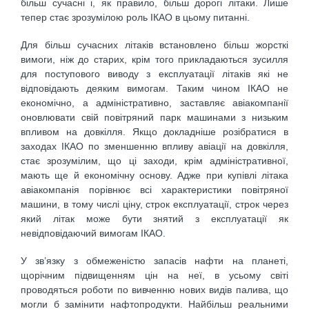
більш сучасні і, як правило, більш дорогі літаки. Лише
тепер стає зрозумілою роль ІКАО в цьому питанні.
Для більш сучасних літаків встановлено більш жорсткі
вимоги, ніж до старих, крім того прикладаються зусилля
для поступового виводу з експлуатації літаків які не
відповідають деяким вимогам. Таким чином ІКАО не
економічно, а адміністративно, заставляє авіакомпанії
оновлювати свій повітряний парк машинами з низьким
впливом на довкілля. Якщо докладніше розібратися в
заходах ІКАО по зменшенню впливу авіації на довкілля,
стає зрозумілим, що ці заходи, крім адміністративної,
мають ще й економічну основу. Адже при купівлі літака
авіакомпанія порівнює всі характеристики повітряної
машини, в тому числі ціну, строк експлуатації, строк через
який літак може бути знятий з експлуатації як
невідповідаючий вимогам ІКАО.
У зв’язку з обмеженістю запасів нафти на планеті,
щорічним підвищенням цін на неї, в усьому світі
проводяться роботи по вивченню нових видів палива, що
могли б замінити нафтопродукти. Найбільш реальними