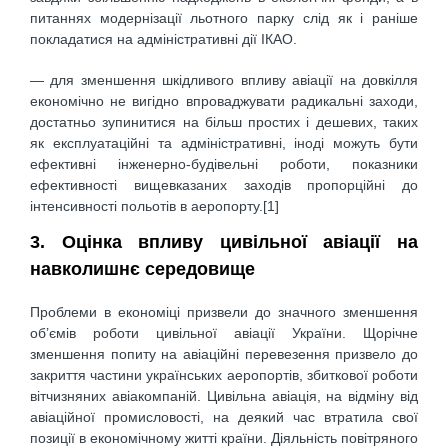
питаннях модернізації льотного парку слід як і раніше
покладатися на адміністративні дії ІКАО.
— для зменшення шкідливого впливу авіації на довкілля
економічно не вигідно впроваджувати радикальні заходи,
достатньо зупинитися на більш простих і дешевих, таких
як експлуатаційні та адміністративні, іноді можуть бути
ефективні інженерно-будівельні роботи, показники
ефективності вищевказаних заходів пропорційні до
інтенсивності польотів в аеропорту.[1]
3. Оцінка впливу цивільної авіації на
навколишнє середовище
Проблеми в економіці призвели до значного зменшення
об’ємів роботи цивільної авіації України. Щорічне
зменшення попиту на авіаційні перевезення призвело до
закриття частини українських аеропортів, збиткової роботи
вітчизняних авіакомпаній. Цивільна авіація, на відміну від
авіаційної промисловості, на деякий час втратила свої
позиції в економічному житті країни. Діяльність повітряного