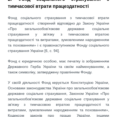
тимчасової втрати працездатності
Фонд соціального страхування з тимчасової втрати
працездатності створений відповідно до Закону України
«Про загальнообов’язкове державне соціальне
страхування у зв’язку з тимчасовою втратою
працездатності та витратами, зумовленими народженням
та похованням» і є правонаступником Фонду соціального
страхування України [6, с. 94].
Фонд є юридичною особою, має печатку із зображенням
Державного Герба України та своїм найменуванням, а
також символіку, затверджену правлінням Фонду.
У своїй діяльності Фонд керується Конституцією України,
Основами законодавства України про загальнообов’язкове
державне соціальне страхування, Законом України «Про
загальнообов’язкове державне соціальне страхування у
зв’язку з тимчасовою втратою працездатності та
витратами, зумовленими народженням та похованням»,
Кодексом законів про працю України, іншими