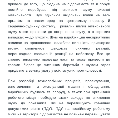
привели до того, що людина на підприємстві та в побуті
постійно перебуває під впливом шуму високої
інтенсивності. Шум здійснює шкідливий вплив на весь
організм та насамперед на центральну нервову й
сердечно-судинну систему. Тривалий вплив інтенсивного
шуму може привести до погіршення слуху, а в окремих
випадках — до глухоти. Шум на виробництві несприятливо
впливає на працюючого: ослабляє пильність, прискорює
втому, сповільнює швидкість психічних реакцій,
перешкоджає своєчасній реакції на небезпеку. Все це
сприяє зниженню працездатності та може привести до
травми. Через це питанням боротьби з шумом зараз
приділяють велику увагу у всіх галузях промисловості.
При розробці технологічних процесів, проектування,
виготовлення та експлуатації машин і обладнання,
виробничих будівель та споруд, а також при організації
робочого місця необхідно вжити заходів по зниженню
шуму до показників, які не перевищують гранично
допустимих рівнів (ПДУ). ПДУ на постійному робочому
місці на території підприємства не повинен перевищувати