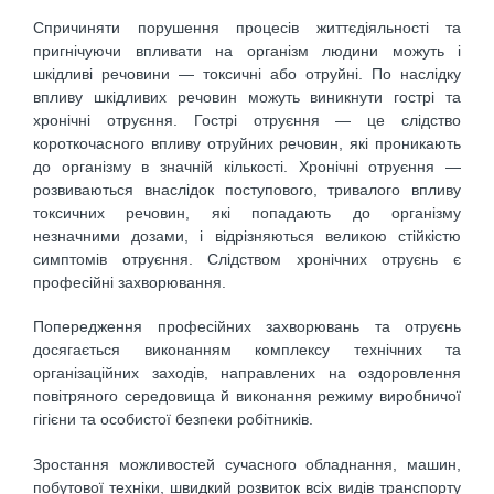
Спричиняти порушення процесів життєдіяльності та
пригнічуючи впливати на організм людини можуть і
шкідливі речовини — токсичні або отруйні. По наслідку
впливу шкідливих речовин можуть виникнути гострі та
хронічні отруєння. Гострі отруєння — це слідство
короткочасного впливу отруйних речовин, які проникають
до організму в значній кількості. Хронічні отруєння —
розвиваються внаслідок поступового, тривалого впливу
токсичних речовин, які попадають до організму
незначними дозами, і відрізняються великою стійкістю
симптомів отруєння. Слідством хронічних отруєнь є
професійні захворювання.
Попередження професійних захворювань та отруєнь
досягається виконанням комплексу технічних та
організаційних заходів, направлених на оздоровлення
повітряного середовища й виконання режиму виробничої
гігієни та особистої безпеки робітників.
Зростання можливостей сучасного обладнання, машин,
побутової техніки, швидкий розвиток всіх видів транспорту