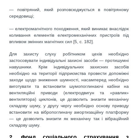
— повітряний, який розповсюджується в повітряному
середовищі;
— електромагнітного походження, який виникає внаслідок
коливання елементів електромеханічних пристроїв під
впливом змінних магнітних сил [5, с. 182].
Для захисту слуху робітником цехів необхідно
застосовувати індивідуальні захисні засоби — протишумні
навушники. Крім індивідуальних захисних засобів
необхідно на території підприємства провести допоміжні
заходи щодо зниження шумності, насамперед необхідно
виготувати та встановити шумопоглинаючі кабіни на
вентиляційні приводи (електродвигун та «равлик»
вентилятора) циклонів, це дозволить знизити механічну
складову шуму, у другу чергу необхідно основу приводу
встановити на вібропоглиначу амортизаційну платформу
— це дозволить знизити як механічну так і вібраційний
складову шуму.
2. Фонд соціального страхування з