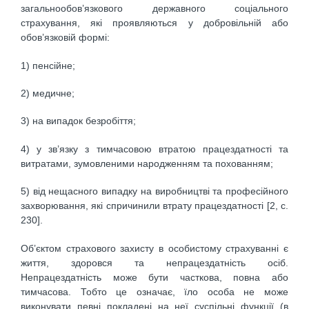
загальнообов’язкового державного соціального
страхування, які проявляються у добровільній або
обов’язковій формі:
1) пенсійне;
2) медичне;
3) на випадок безробіття;
4) у зв’язку з тимчасовою втратою працездатності та
витратами, зумовленими народженням та похованням;
5) від нещасного випадку на виробництві та професійного
захворювання, які спричинили втрату працездатності [2, с.
230].
Об’єктом страхового захисту в особистому страхуванні є
життя, здоровся та непрацездатність осіб.
Непрацездатність може бути часткова, повна або
тимчасова. Тобто це означає, їло особа не може
виконувати певні покладені на неї суспільні функції (в