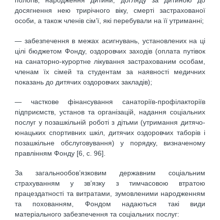
пологів, народження дитини, догляду за дитиною до
досягнення нею трирічного віку, смерті застрахованої
особи, а також членів сім’ї, які перебували на її утриманні;
— забезпечення в межах асигнувань, установлених на ці
цілі бюджетом Фонду, оздоровчих заходів (оплата путівок
на санаторно-курортне лікування застрахованим особам,
членам їх сімей та студентам за наявності медичних
показань до дитячих оздоровчих закладів);
— часткове фінансування санаторіїв-профілакторіїв
підприємств, установ та організацій, надання соціальних
послуг у позашкільній роботі з дітьми (утримання дитячо-
юнацьких спортивних шкіл, дитячих оздоровчих таборів і
позашкільне обслуговування) у порядку, визначеному
правлінням Фонду [6, с. 96].
За загальнообов’язковим державним соціальним
страхуванням у зв’язку з тимчасовою втратою
працездатності та витратами, зумовленими народженням
та похованням, Фондом надаються такі види
матеріального забезпечення та соціальних послуг: