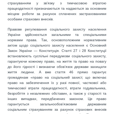
страхуванням у зв’язку з тимчасовою втратою
працездатності призначаються та надаються за основним
місцем роботи за рахунок сплачених застрахованими
особами страхових внесків.
Правове регулювання соціального захисту населення
України здійснюється загальними та спеціальними
нормами права. Так, основоположним нормативним
актом щодо соціального захисту населення є Основний
Закон України — Конституція. Статті 27 і 28 Конституції
встановлюють суспільні передумови соціального захисту,
гарантуючи кожному право, на життя та право на повагу
до його гідності і визнаючи обов’язок держави захищати
життя людини. А вже стаття 46 прямо гарантує
громадянам «право на соціальний захист, що включає
право на забезпечення їх у разі повної, часткової або
тимчасової втрати працездатності, втрати годувальника,
безробіття з незалежних обставин, а також у старості та
інших випадках, передбачених законом. Це право
гарантується загальнообов’язковим державним
соціальним страхуванням за рахунок страхових внесків