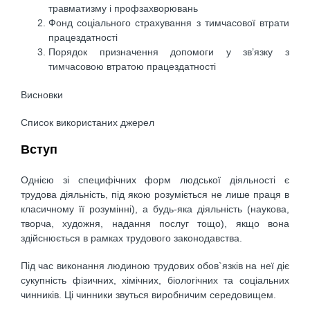
травматизму і профзахворювань
Фонд соціального страхування з тимчасової втрати
працездатності
Порядок призначення допомоги у зв’язку з
тимчасовою втратою працездатності
Висновки
Список використаних джерел
Вступ
Однією зі специфічних форм людської діяльності є
трудова діяльність, під якою розуміється не лише праця в
класичному її розумінні), а будь-яка діяльність (наукова,
творча, художня, надання послуг тощо), якщо вона
здійснюється в рамках трудового законодавства.
Під час виконання людиною трудових обов`язків на неї діє
сукупність фізичних, хімічних, біологічних та соціальних
чинників. Ці чинники звуться виробничим середовищем.