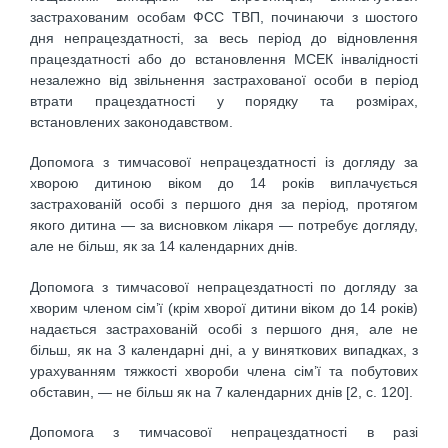
застрахованим особам ФСС ТВП, починаючи з шостого
дня непрацездатності, за весь період до відновлення
працездатності або до встановлення МСЕК інвалідності
незалежно від звільнення застрахованої особи в період
втрати працездатності у порядку та розмірах,
встановлених законодавством.
Допомога з тимчасової непрацездатності із догляду за
хворою дитиною віком до 14 років виплачується
застрахованій особі з першого дня за період, протягом
якого дитина — за висновком лікаря — потребує догляду,
але не більш, як за 14 календарних днів.
Допомога з тимчасової непрацездатності по догляду за
хворим членом сім’ї (крім хворої дитини віком до 14 років)
надається застрахованій особі з першого дня, але не
більш, як на 3 календарні дні, а у виняткових випадках, з
урахуванням тяжкості хвороби члена сім’ї та побутових
обставин, — не більш як на 7 календарних днів [2, с. 120].
Допомога з тимчасової непрацездатності в разі