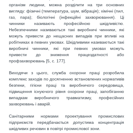
організм людини, можна розділити на три основних
вигляду: фізичні (температура, шум, вібрація); хімічні (пил,
газ, пара); біологічні (інфекційні захворювання). Ці
чинники називають професійною шкідливістю.
Небезпечними називаються такі виробничі чинники, які
можуть привести до нещасних випадків при впливі на
робітниках в певних умовах. Шкідливими називаються такі
виробничі чинники, які при певних умовах можуть
привести до зниження працездатності або
профзахворювань [5, с. 177].
Виходячи з цього, служба охорони праці розробила
комплекс заходів по досягненню встановлених нормативів
безпеки, гігієни праці та виробничого середовища,
підвищення існуючого рівня охорони праці, запобіганню
випадкам виробничого травматизму, професійних
захворювань і аварій.
Санітарними нормами проектування промислових
підприємств передбачається допустима концентрація
шкідливих речовин в повітрі промислової зони.