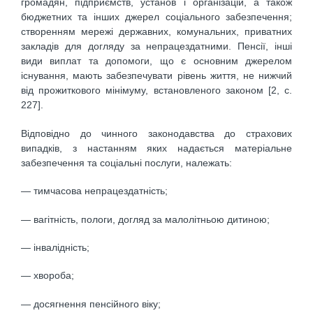
громадян, підприємств, установ і організацій, а також
бюджетних та інших джерел соціального забезпечення;
створенням мережі державних, комунальних, приватних
закладів для догляду за непрацездатними. Пенсії, інші
види виплат та допомоги, що є основним джерелом
існування, мають забезпечувати рівень життя, не нижчий
від прожиткового мінімуму, встановленого законом [2, с.
227].
Відповідно до чинного законодавства до страхових
випадків, з настанням яких надається матеріальне
забезпечення та соціальні послуги, належать:
— тимчасова непрацездатність;
— вагітність, пологи, догляд за малолітньою дитиною;
— інвалідність;
— хвороба;
— досягнення пенсійного віку;