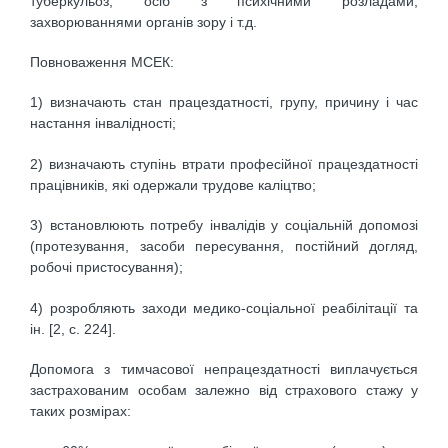
туберкульоз, осіб з психічними розладами,
захворюваннями органів зору і т.д.
Повноваження МСЕК:
1) визначають стан працездатності, групу, причину і час
настання інвалідності;
2) визначають ступінь втрати професійної працездатності
працівників, які одержали трудове каліцтво;
3) встановлюють потребу інвалідів у соціальній допомозі
(протезування, засоби пересування, постійний догляд,
робочі пристосування);
4) розробляють заходи медико-соціальної реабілітації та
ін. [2, с. 224].
Допомога з тимчасової непрацездатності виплачується
застрахованим особам залежно від страхового стажу у
таких розмірах: