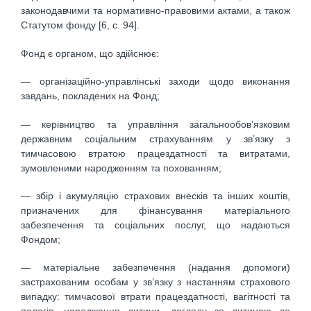
законодавчими та нормативно-правовими актами, а також
Статутом фонду [6, с. 94].
Фонд є органом, що здійснює:
— організаційно-управлінські заходи щодо виконання
завдань, покладених на Фонд;
— керівництво та управління загальнообов’язковим
державним соціальним страхуванням у зв’язку з
тимчасовою втратою працездатності та витратами,
зумовленими народженням та похованням;
— збір і акумуляцію страхових внесків та інших коштів,
призначених для фінансування матеріального
забезпечення та соціальних послуг, що надаються
Фондом;
— матеріальне забезпечення (надання допомоги)
застрахованим особам у зв’язку з настанням страхового
випадку: тимчасової втрати працездатності, вагітності та