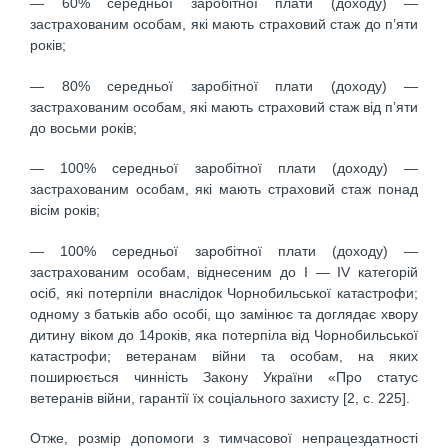
— 60% середньої заробітної плати (доходу) —
застрахованим особам, які мають страховий стаж до п’яти
років;
— 80% середньої заробітної плати (доходу) —
застрахованим особам, які мають страховий стаж від п’яти
до восьми років;
— 100% середньої заробітної плати (доходу) —
застрахованим особам, які мають страховий стаж понад
вісім років;
— 100% середньої заробітної плати (доходу) —
застрахованим особам, віднесеним до І — IV категорій
осіб, які потерпіли внаслідок Чорнобильської катастрофи;
одному з батьків або особі, що замінює та доглядає хвору
дитину віком до 14років, яка потерпіла від Чорнобильської
катастрофи; ветеранам війни та особам, на яких
поширюється чинність Закону України «Про статус
ветеранів війни, гарантії їх соціального захисту [2, с. 225].
Отже, розмір допомоги з тимчасової непрацездатності