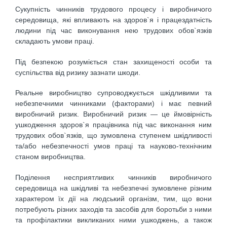
Сукупність чинників трудового процесу і виробничого
середовища, які впливають на здоров`я і працездатність
людини під час виконування нею трудових обов`язків
складають умови праці.
Під безпекою розуміється стан захищеності особи та
суспільства від ризику зазнати шкоди.
Реальне виробництво супроводжується шкідливими та
небезпечними чинниками (факторами) і має певний
виробничий ризик. Виробничий ризик — це ймовірність
ушкодження здоров`я працівника під час виконання ним
трудових обов`язків, що зумовлена ступенем шкідливості
та/або небезпечності умов праці та науково-технічним
станом виробництва.
Поділення несприятливих чинників виробничого
середовища на шкідливі та небезпечні зумовлене різним
характером їх дії на людський організм, тим, що вони
потребують різних заходів та засобів для боротьби з ними
та профілактики викликаних ними ушкоджень, а також