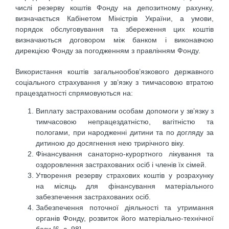
числі резерву коштів Фонду на депозитному рахунку,
визначається Кабінетом Міністрів України, а умови,
порядок обслуговування та збереження цих коштів
визначаються договором між банком і виконавчою
дирекцією Фонду за погодженням з правлінням Фонду.
Використання коштів загальнообов’язкового державного
соціального страхування у зв’язку з тимчасовою втратою
працездатності спрямовуються на:
Виплату застрахованим особам допомоги у зв’язку з
тимчасовою непрацездатністю, вагітністю та
пологами, при народженні дитини та по догляду за
дитиною до досягнення нею трирічного віку.
Фінансування санаторно-курортного лікування та
оздоровлення застрахованих осіб і членів їх сімей.
Утворення резерву страхових коштів у розрахунку
на місяць для фінансування матеріального
забезпечення застрахованих осіб.
Забезпечення поточної діяльності та утримання
органів Фонду, розвиток його матеріально-технічної
бази [6, с. 98].