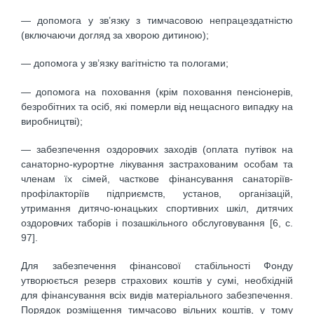
— допомога у зв’язку з тимчасовою непрацездатністю
(включаючи догляд за хворою дитиною);
— допомога у зв’язку вагітністю та пологами;
— допомога на поховання (крім поховання пенсіонерів,
безробітних та осіб, які померли від нещасного випадку на
виробництві);
— забезпечення оздоровчих заходів (оплата путівок на
санаторно-курортне лікування застрахованим особам та
членам їх сімей, часткове фінансування санаторіїв-
профілакторіїв підприємств, установ, організацій,
утримання дитячо-юнацьких спортивних шкіл, дитячих
оздоровчих таборів і позашкільного обслуговування [6, с.
97].
Для забезпечення фінансової стабільності Фонду
утворюється резерв страхових коштів у сумі, необхідній
для фінансування всіх видів матеріального забезпечення.
Порядок розміщення тимчасово вільних коштів, у тому