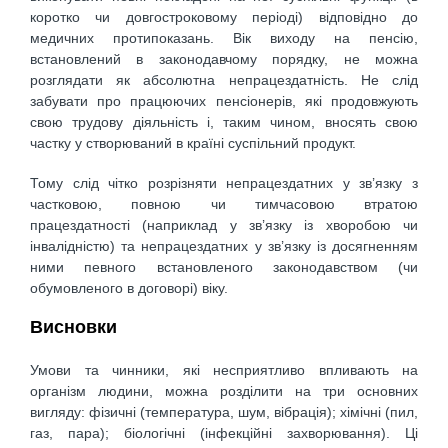
коротко чи довгостроковому періоді) відповідно до
медичних протипоказань. Вік виходу на пенсію,
встановлений в законодавчому порядку, не можна
розглядати як абсолютна непрацездатність. Не слід
забувати про працюючих пенсіонерів, які продовжують
свою трудову діяльність і, таким чином, вносять свою
частку у створюваний в країні суспільний продукт.
Тому слід чітко розрізняти непрацездатних у зв’язку з
частковою, повною чи тимчасовою втратою
працездатності (наприклад у зв’язку із хворобою чи
інвалідністю) та непрацездатних у зв’язку із досягненням
ними певного встановленого законодавством (чи
обумовленого в договорі) віку.
Висновки
Умови та чинники, які несприятливо впливають на
організм людини, можна розділити на три основних
вигляду: фізичні (температура, шум, вібрація); хімічні (пил,
газ, пара); біологічні (інфекційні захворювання). Ці