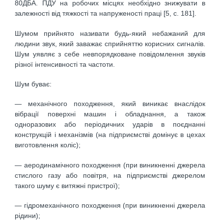
80ДБА. ПДУ на робочих місцях необхідно знижувати в
залежності від тяжкості та напруженості праці [5, с. 181].
Шумом прийнято називати будь-який небажаний для
людини звук, який заважає сприйняттю корисних сигналів.
Шум уявляє з себе невпорядковане повідомлення звуків
різної інтенсивності та частоти.
Шум буває:
— механічного походження, який виникає внаслідок
вібрації поверхні машин і обладнання, а також
одноразових або періодичних ударів в поєднанні
конструкцій і механізмів (на підприємстві домінує в цехах
виготовлення коліс);
— аеродинамічного походження (при виникненні джерела
стислого газу або повітря, на підприємстві джерелом
такого шуму є витяжні пристрої);
— гідромеханічного походження (при виникненні джерела
рідини);