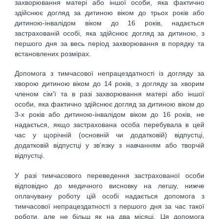
захворювання матері або іншої особи, яка фактично
здійснює догляд за дитиною віком до трьох років або
дитиною-інвалідом віком до 16 років, надається
застрахованій особі, яка здійснює догляд за дитиною, з
першого дня за весь період захворювання в порядку та
встановлених розмірах.
Допомога з тимчасової непрацездатності із догляду за
хворою дитиною віком до 14 років, з догляду за хворим
членом сім’ї та в разі захворювання матері або іншої
особи, яка фактично здійснює догляд за дитиною віком до
3-х років або дитиною-інвалідом віком до 16 років, не
надається, якщо застрахована особа перебувала в цей
час у щорічній (основній чи додатковій) відпустці,
додатковій відпустці у зв’язку з навчанням або творчій
відпустці.
У разі тимчасового переведення застрахованої особи
відповідно до медичного висновку на легшу, нижче
оплачувану роботу цій особі надається допомога з
тимчасової непрацездатності з першого дня за час такої
роботи, але не більш як на два місяці. Ця допомога