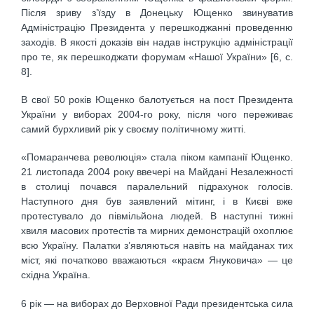
Після зриву з’їзду в Донецьку Ющенко звинуватив
Адміністрацію Президента у перешкоджанні проведенню
заходів. В якості доказів він надав інструкцію адміністрації
про те, як перешкоджати форумам «Нашої України» [6, c.
8].
В свої 50 років Ющенко балотується на пост Президента
України у виборах 2004-го року, після чого переживає
самий бурхливий рік у своєму політичному житті.
«Помаранчева революція» стала піком кампанії Ющенко.
21 листопада 2004 року ввечері на Майдані Незалежності
в столиці почався паралельний підрахунок голосів.
Наступного дня був заявлений мітинг, і в Києві вже
протестувало до півмільйона людей. В наступні тижні
хвиля масових протестів та мирних демонстрацій охоплює
всю Україну. Палатки з’являються навіть на майданах тих
міст, які початково вважаються «краєм Януковича» — це
східна Україна.
6 рік — на виборах до Верховної Ради президентська сила