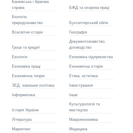
Банківська і біржова
справа
БЖД та охорона праці
Біологія,
природознавство
Бухгалтерський облік
Всесвітня історія
Географія
Документознавство,
Гроші та кредит
діловодство
Екологія
Економіка підприємства
Економіка праці
Економічна історія
Економічна теорія
Етика, естетика
ЗЕД, зовнішня політика
Інвестування
Інформатика
Інше
Культурологія та
Історія України
мистецтво
Літературa
Макроекономіка
Маркетинг
Медицина