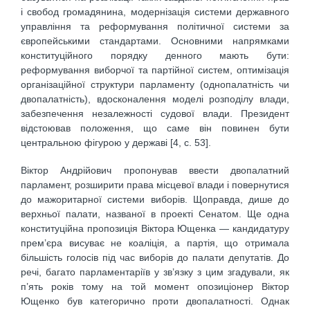
і свобод громадянина, модернізація системи державного
управління та реформування політичної системи за
європейськими стандартами. Основними напрямками
конституційного порядку денного мають бути:
реформування виборчої та партійної систем, оптимізація
організаційної структури парламенту (однопалатність чи
двопалатність), вдосконалення моделі розподілу влади,
забезпечення незалежності судової влади. Президент
відстоював положення, що саме він повинен бути
центральною фігурою у державі [4, c. 53].
Віктор Андрійович пропонував ввести двопалатний
парламент, розширити права місцевої влади і повернутися
до мажоритарної системи виборів. Щоправда, дише до
верхньої палати, названої в проекті Сенатом. Ще одна
конституційна пропозиція Віктора Ющенка — кандидатуру
прем’єра висуває не коаліція, а партія, що отримала
більшість голосів під час виборів до палати депутатів. До
речі, багато парламентаріїв у зв’язку з цим згадували, як
п’ять років тому на той момент опозиціонер Віктор
Ющенко був категорично проти двопалатності. Однак