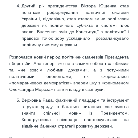
Другий рік президентства Віктора Ющенка став
початком реформування політичної системи
України і, відповідно, став етапом зміни ролі глави
держави як політичного суб’єкта в системі гілок
влади. Внесення змін до Конституції з політичної і
правової точок зору ускладнило і розбалансувало
політичну систему держави.
Розпочався новий період політичних маневрів Президента
і боротьби. Але тепер вже не з самим собою і «любими»
та «не зовсім любими друзями», а з потужними
політичними опонентами, які скористалися
«помаранчевою демократією» вперемішку з «феноменом
Олександра Мороза» і взяли владу в свої руки.
Верховна Рада, фактичний плацдарм та інструмент
в руках уряду, в багатьох питаннях «не змогла
знайти спільної мови» із Президентом.
Конструктивна співпраця наштовхувалася на
відмінне бачення стратегії розвитку держави.