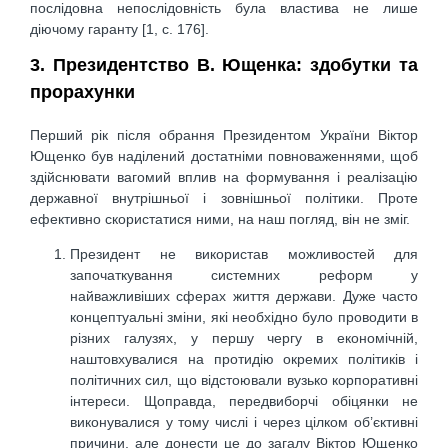
послідовна непослідовність була властива не лише
діючому гаранту [1, c. 176].
3. Президентство В. Ющенка: здобутки та
прорахунки
Перший рік після обрання Президентом України Віктор
Ющенко був наділений достатніми повноваженнями, щоб
здійснювати вагомий вплив на формування і реалізацію
державної внутрішньої і зовнішньої політики. Проте
ефективно скористатися ними, на наш погляд, він не зміг.
Президент не використав можливостей для
започаткування системних реформ у
найважливіших сферах життя держави. Дуже часто
концептуальні зміни, які необхідно було проводити в
різних галузях, у першу чергу в економічній,
наштовхувалися на протидію окремих політиків і
політичних сил, що відстоювали вузько корпоративні
інтереси. Щоправда, передвиборчі обіцянки не
виконувалися у тому числі і через цілком об’єктивні
причини, але донести це до загалу Віктор Ющенко