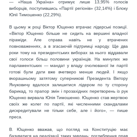
— «Наша Україна» отримує лише 13,95% голосів
виборців, поступившись «Партії регіонів» (32,14%) і Блоку
Юлії Тимошенко (22,29%).
В цьому ж році Віктор Ющенко втрачає лідерські позиції.
«Віктор Ющенко більше не сидить на вершині владної
піраміди. Але справа навіть не у втрачених
повноваженнях, а в згасаючій підтримці народу. Ще два
роки тому на президентських виборах за нього віддавали
свої голоси більш половини українців. На минулих же
парламентських — мандат у владу очолюваної їм партії
готові були дати вже вчетверо менше людей. І якщо
вчорашньому затятому суперникові Президента Віктору
Януковичу вдалося залишитися лідером по ту сторону
барикад, то прапор змін і прозахідних перетворень із рук
Ющенко вирвала Юлія Тимошенко. Ющенко став жертвою
своїх же колег по партії, які численними скандалами
дискредитували не тільки себе, але і його», — пише
преса.
В. Ющенко вважав, що погляд на Конституцію має
базуватися на реалізації таких завдань: поглиблення прав