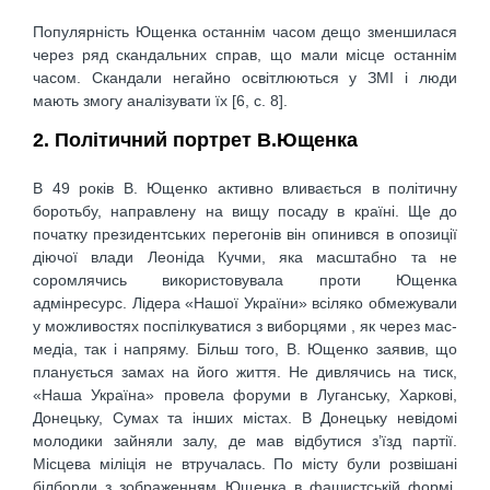
Популярність Ющенка останнім часом дещо зменшилася
через ряд скандальних справ, що мали місце останнім
часом. Скандали негайно освітлюються у ЗМІ і люди
мають змогу аналізувати їх [6, c. 8].
2. Політичний портрет В.Ющенка
В 49 років В. Ющенко активно вливається в політичну
боротьбу, направлену на вищу посаду в країні. Ще до
початку президентських перегонів він опинився в опозиції
діючої влади Леоніда Кучми, яка масштабно та не
соромлячись використовувала проти Ющенка
адмінресурс. Лідера «Нашої України» всіляко обмежували
у можливостях поспілкуватися з виборцями , як через мас-
медіа, так і напряму. Більш того, В. Ющенко заявив, що
планується замах на його життя. Не дивлячись на тиск,
«Наша Україна» провела форуми в Луганську, Харкові,
Донецьку, Сумах та інших містах. В Донецьку невідомі
молодики зайняли залу, де мав відбутися з’їзд партії.
Місцева міліція не втручалась. По місту були розвішані
білборди з зображенням Ющенка в фашистській формі.