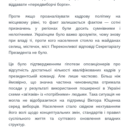
віддавати «передвиборчі борги».
Проте якщо проаналізувати кадрову політику на
місцевому рівні, то факт залишається фактом — сотні
призначень у регіонах були досить сумнівними і
нелогічними. Українцям було важко зрозуміти, чому знову
при владі ті, проти кого населення стояло на майданах
селищ, містечок, міст. Переконливої відповіді Секретаріату
Президента не було.
Це було підтвердженням гіпотези опозиціонерів про
відсутність достатньої кількості кваліфікованих кадрів у
президентській команді. Але лише частково. Більш ніж
ймовірно, що значна частина чиновництва отримала
посади у результаті використання поширеної в Україні
схеми «зв’язків» із «потрібними» людьми. Така ситуація не
могла не відобразитися на підтримці Віктора Ющенка
серед виборців. Населення стало свідком нехтуванням
його волі щодо концептуальних змін, стандартів і правил
суспільного життя та суттєвого оновлення владних
структур.