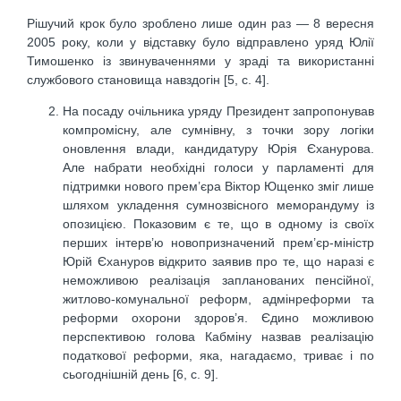
Рішучий крок було зроблено лише один раз — 8 вересня
2005 року, коли у відставку було відправлено уряд Юлії
Тимошенко із звинуваченнями у зраді та використанні
службового становища навздогін [5, c. 4].
На посаду очільника уряду Президент запропонував
компромісну, але сумнівну, з точки зору логіки
оновлення влади, кандидатуру Юрія Єханурова.
Але набрати необхідні голоси у парламенті для
підтримки нового прем’єра Віктор Ющенко зміг лише
шляхом укладення сумнозвісного меморандуму із
опозицією. Показовим є те, що в одному із своїх
перших інтерв’ю новопризначений прем’єр-міністр
Юрій Єхануров відкрито заявив про те, що наразі є
неможливою реалізація запланованих пенсійної,
житлово-комунальної реформ, адмінреформи та
реформи охорони здоров’я. Єдино можливою
перспективою голова Кабміну назвав реалізацію
податкової реформи, яка, нагадаємо, триває і по
сьогоднішній день [6, c. 9].