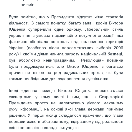
не зміг.
Було помітно, що у Президента відсутня чітка стратегія
діяльності. З самого початку, багато заяв і кроків Віктора
Ющенка суперечили одне одному. Ліберальний стиль
управління в умовах надзвичайно потужної опозиції, яка
фактично зберігала контроль над половиною території
України (особливо після парламентських виборів 2006
року) і своїми діями чинила загрозу національній безпеці,
був абсолютно невиправданим. «Революція» повинна
була продовжуватися, але Віктор Ющенко з багатьох
причин не пішов на ряд радикальних кроків, які були
такими необхідними для оздоровлення суспільства.
Іноді «дивна» позиція Віктора Ющенка пояснювалася
експертами у тому числі і тим, що в Секретаріаті
Президента просто не налагоджено дієвого механізму
руху інформації, на основі якої глава держави приймає
рішення. У перші місяці складалося враження, що глава
держави живе в абстрактному, відірваному від реальності
світі і не повністю володіє ситуацією.