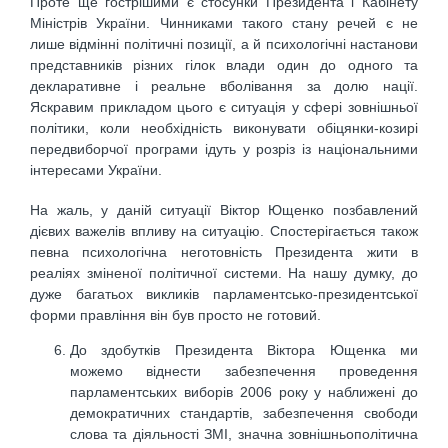
Проте ще гострішими є стосунки Президента і Кабінету
Міністрів України. Чинниками такого стану речей є не
лише відмінні політичні позиції, а й психологічні настанови
представників різних гілок влади один до одного та
декларативне і реальне вболівання за долю нації.
Яскравим прикладом цього є ситуація у сфері зовнішньої
політики, коли необхідність виконувати обіцянки-козирі
передвиборчої програми ідуть у розріз із національними
інтересами України.
На жаль, у даній ситуації Віктор Ющенко позбавлений
дієвих важелів впливу на ситуацію. Спостерігається також
певна психологічна неготовність Президента жити в
реаліях зміненої політичної системи. На нашу думку, до
дуже багатьох викликів парламентсько-президентської
форми правління він був просто не готовий.
До здобутків Президента Віктора Ющенка ми
можемо віднести забезпечення проведення
парламентських виборів 2006 року у наближені до
демократичних стандартів, забезпечення свободи
слова та діяльності ЗМІ, значна зовнішньополітична