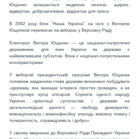
Ющенко залишається людиною незлою, щирою,
відвертою, доброзичливою, відкритою для преси.
В 2002 році блок “Наша Україна” на чолі з Віктором
Ющенком перемагає на виборах у Верховну Раду.
Електорат Віктора Ющенко — це націонал-патріотичні
державники, для яких Україна як держава є
найважливішим суб’єктом. Вони є націонал-патріотичними
консерваторами.
У виборчій президентській програмі Віктора Ющенка
головним завданням глави держави визначено побудувати
«державу, яка захищає інтереси простих громадян, а не
прислуговує купці олігархів. Сприяти єдності народу
України, орієнтації суспільства і держави на
загальнолюдські цінності — свободу, демократію,
міжнаціональну і міжконфесійну злагоду, взаємну повагу і
толерантність, справедливість і добро».
У своєму зверненні до Верховної Ради Президент України