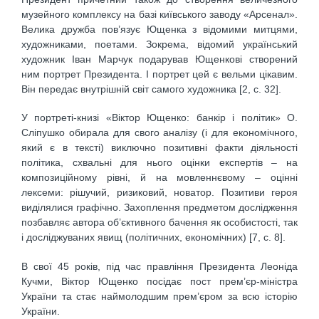
музейного комплексу на базі київського заводу «Арсенал».
Велика дружба пов’язує Ющенка з відомими митцями,
художниками, поетами. Зокрема, відомий український
художник Іван Марчук подарував Ющенкові створений
ним портрет Президента. І портрет цей є вельми цікавим.
Він передає внутрішній світ самого художника [2, c. 32].
У портреті-книзі «Віктор Ющенко: банкір і політик» О.
Сліпушко обирала для свого аналізу (і для економічного,
який є в тексті) виключно позитивні факти діяльності
політика, схвальні для нього оцінки експертів – на
композиційному рівні, й на мовленнєвому – оцінні
лексеми: рішучий, ризиковий, новатор. Позитиви героя
виділялися графічно. Захоплення предметом дослідження
позбавляє автора об’єктивного бачення як особистості, так
і досліджуваних явищ (політичних, економічних) [7, c. 8].
В свої 45 років, під час правління Президента Леоніда
Кучми, Віктор Ющенко посідає пост прем’єр-міністра
України та стає наймолодшим прем’єром за всю історію
України.