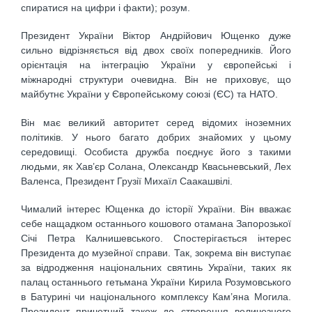
спиратися на цифри і факти); розум.
Президент України Віктор Андрійович Ющенко дуже
сильно відрізняється від двох своїх попередників. Його
орієнтація на інтеграцію України у європейські і
міжнародні структури очевидна. Він не приховує, що
майбутнє України у Європейському союзі (ЄС) та НАТО.
Він має великий авторитет серед відомих іноземних
політиків. У нього багато добрих знайомих у цьому
середовищі. Особиста дружба поєднує його з такими
людьми, як Хав’єр Солана, Олександр Квасьневський, Лех
Валенса, Президент Грузії Михаїл Саакашвілі.
Чималий інтерес Ющенка до історії України. Він вважає
себе нащадком останнього кошового отамана Запорозької
Січі Петра Калнишевського. Спостерігається інтерес
Президента до музейної справи. Так, зокрема він виступає
за відродження національних святинь України, таких як
палац останнього гетьмана України Кирила Розумовського
в Батурині чи національного комплексу Кам’яна Могила.
Президент причетний також до створення величезного