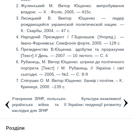
Жулинський М. Віктор Ющенко: випробування
владою. — Х. : Фоліо, 2005. — 415с.
Лисицький В. Виктор Ющенко — лидер
рождающейся украинской политической нации. —
К.: Скарбы, 2004. — 47 с.
Народний Президент / Г.Бурнашов (Упоряд.). —
Івано-Фарнківськ: Симфонія форте, 2005. — 128 с.
Президенство В.Ющенка: здобутки та прорахунки
[Текст] // День. — 2007. — 10 лютого. — С. 4
Рубанець, М. Віктор Ющенко: штрихи до політичного
портрета [Текст] / М. Рубанець // Україна і світ
сьогодні. — 2005. — №2. — С. 8-9
Сліпушко О. М. Віктор Ющенко: банкір і політик. – К.:
Криниця, 2000. –139 с.
Утворення ЗУНР, польсько-
Культура незалежної
українська війна та її
України: тенденції розвитку
наслідки для ЗУНР
Розділи