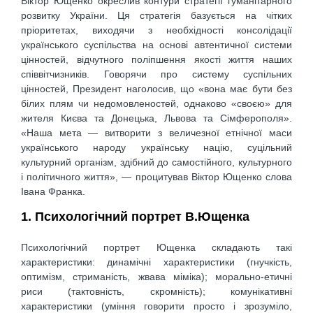
Віктор Ющенко окреслив контури стратегії гуманітарного
розвитку України. Ця стратегія базується на чітких
пріоритетах, виходячи з необхідності консолідації
українського суспільства на основі автентичної системи
цінностей, відчутного поліпшення якості життя наших
співвітчизників. Говорячи про систему суспільних
цінностей, Президент наголосив, що «вона має бути без
білих плям чи недомовленостей, однаково «своєю» для
жителя Києва та Донецька, Львова та Сімферополя».
«Наша мета — витворити з величезної етнічної маси
українського народу українську націю, суцільний
культурний організм, здібний до самостійного, культурного
і політичного життя», — процитував Віктор Ющенко слова
Івана Франка.
1. Психологічний портрет В.Ющенка
Психологічний портрет Ющенка складають такі
характеристики: динамічні характеристики (гнучкість,
оптимізм, стриманість, жвава міміка); морально-етичні
риси (тактовність, скромність); комунікативні
характеристики (уміння говорити просто і зрозуміло,