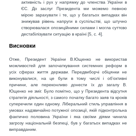
активність і рух у напрямку до членства України в
ЄС. До заслуг Президента ми можемо певною
мірою зарахувати і те, що у багатьох випадках він
знижував рівень напруги в суспільстві, що штучно
створювалася опозиційними силами і могла суттєво
дестабілізувати ситуацію в країні [5, c. 4].
Висновки
Отже, Президент України В.Ющенко не використав
можливостей для започаткування системних реформ в
усіх сферах життя держави. Передвиборчі обіцянки не
виконувалися, на це були в тому числі і об’єктивні
причини, але переконливо донести їх до загалу В.
Ющенко не зміг. Було помітно, що у Президента відсутня
стратегія діяльності, з самого початку багато заяв та кроків
суперечили один одному. Ліберальний стиль управління в
умовах надзвичайно потужної опозиції, якій підконтрольна
фактично половина України і яка своїми діями чинила
загрозу національній безпеці, був у багатьох випадках не
виправданим.