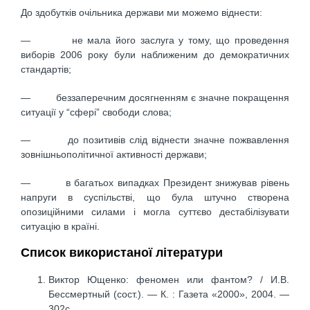
До здобутків очільника держави ми можемо віднести:
— не мала його заслуга у тому, що проведення
виборів 2006 року були наближеним до демократичних
стандартів;
— беззаперечним досягненням є значне покращення
ситуації у “сфері” свободи слова;
— до позитивів слід віднести значне пожвавлення
зовнішньополітичної активності держави;
— в багатьох випадках Президент знижував рівень
напруги в суспільстві, що була штучно створена
опозиційними силами і могла суттєво дестабілізувати
ситуацію в країні.
Список використаної літератури
Виктор Ющенко: феномен или фантом? / И.В.
Бессмертный (сост.). — К. : Газета «2000», 2004. —
302с.