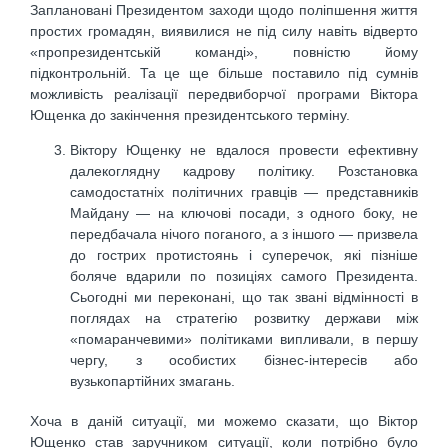
Заплановані Президентом заходи щодо поліпшення життя
простих громадян, виявилися не під силу навіть відверто
«пропрезидентській команді», повністю йому
підконтрольній. Та це ще більше поставило під сумнів
можливість реалізації передвиборчої програми Віктора
Ющенка до закінчення президентського терміну.
Віктору Ющенку не вдалося провести ефективну
далекоглядну кадрову політику. Розстановка
самодостатніх політичних гравців — представників
Майдану — на ключові посади, з одного боку, не
передбачала нічого поганого, а з іншого — призвела
до гострих протистоянь і суперечок, які пізніше
боляче вдарили по позиціях самого Президента.
Сьогодні ми переконані, що так звані відмінності в
поглядах на стратегію розвитку держави між
«помаранчевими» політиками випливали, в першу
чергу, з особистих бізнес-інтересів або
вузькопартійних змагань.
Хоча в даній ситуації, ми можемо сказати, що Віктор
Ющенко став заручником ситуації, коли потрібно було