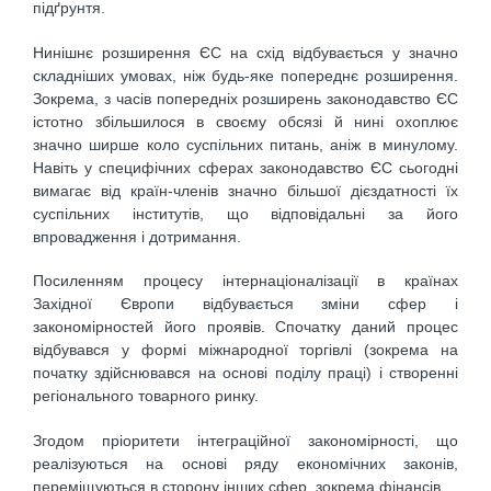
підґрунтя.
Нинішнє розширення ЄС на схід відбувається у значно
складніших умовах, ніж будь-яке попереднє розширення.
Зокрема, з часів попередніх розширень законодавство ЄС
істотно збільшилося в своєму обсязі й нині охоплює
значно ширше коло суспільних питань, аніж в минулому.
Навіть у специфічних сферах законодавство ЄC сьогодні
вимагає від країн-членів значно більшої дієздатності їх
суспільних інститутів, що відповідальні за його
впровадження і дотримання.
Посиленням процесу інтернаціоналізації в країнах
Західної Європи відбувається зміни сфер і
закономірностей його проявів. Спочатку даний процес
відбувався у формі міжнародної торгівлі (зокрема на
початку здійснювався на основі поділу праці) і створенні
регіонального товарного ринку.
Згодом пріоритети інтеграційної закономірності, що
реалізуються на основі ряду економічних законів,
переміщуються в сторону інших сфер, зокрема фінансів.