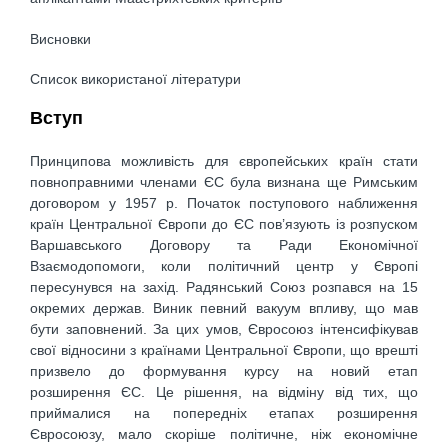
Висновки
Список використаної літератури
Вступ
Принципова можливість для європейських країн стати
повноправними членами ЄС була визнана ще Римським
договором у 1957 р. Початок поступового наближення
країн Центральної Європи до ЄС пов’язують із розпуском
Варшавського Договору та Ради Економічної
Взаємодопомоги, коли політичний центр у Європі
пересунувся на захід. Радянський Союз розпався на 15
окремих держав. Виник певний вакуум впливу, що мав
бути заповнений. За цих умов, Євросоюз інтенсифікував
свої відносини з країнами Центральної Європи, що врешті
призвело до формування курсу на новий етап
розширення ЄС. Це рішення, на відміну від тих, що
приймалися на попередніх етапах розширення
Євросоюзу, мало скоріше політичне, ніж економічне