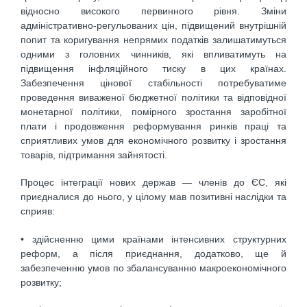
відносно високого первинного рівня. Зміни
адміністративно-регульованих цін, підвищений внутрішній
попит та коригування непрямих податків залишатимуться
одними з головних чинників, які впливатимуть на
підвищення інфляційного тиску в цих країнах.
Забезпечення цінової стабільності потребуватиме
проведення виваженої бюджетної політики та відповідної
монетарної політики, помірного зростання заробітної
плати і продовження реформування ринків праці та
сприятливих умов для економічного розвитку і зростання
товарів, підтримання зайнятості.
Процес інтеграції нових держав — членів до ЄС, які
приєдналися до нього, у цілому мав позитивні наслідки та
сприяв:
• здійсненню цими країнами інтенсивних структурних
реформ, а після приєднання, додатково, ще й
забезпеченню умов по збалансуванню макроекономічного
розвитку;