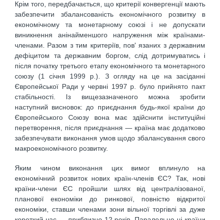
Крім того, передбачається, що критерії конвергенції мають
забезпечити збалансованість економічного розвитку в
економічному та монетарному союзі і не допускати
виникнення анінайменшого напруження між країнами-
членами. Разом з тим критеріїв, пов' язаних з державним
дефіцитом та державним боргом, слід дотримуватись і
після початку третього етапу економічного та монетарного
союзу (1 січня 1999 р.). З огляду на це на засіданні
Європейської Ради у червні 1997 р. було прийнято пакт
стабільності. Із вищезазначеного можна зробити
наступний висновок: до приєднання будь-якої країни до
Європейського Союзу вона має здійснити інституційні
перетворення, після приєднання — країна має додатково
забезпечувати виконання умов щодо збалансування свого
макроекономічного розвитку.
Яким чином виконання цих вимог вплинуло на
економічний розвиток нових країн-членів ЄС? Так, нові
країни-члени ЄС пройшли шлях від централізованої,
планової економіки до ринкової, повністю відкритої
економіки, ставши членами зони вільної торгівлі за дуже
короткий час — приблизно 12 років. Паралельно ці країни