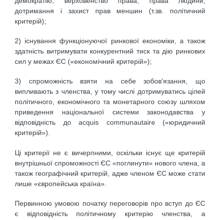
демократію, верховенство права, права людини,
дотримання і захист прав меншин (т.зв. політичний
критерій);
2) існування функціонуючої ринкової економіки, а також
здатність витримувати конкурентний тиск та дію ринкових
сил у межах ЄС («економічний критерій»);
3) спроможність взяти на себе зобов'язання, що
випливають з членства, у тому числі дотримуватись цілей
політичного, економічного та монетарного союзу шляхом
приведення національної системи законодавства у
відповідність до acquis communautaire («юридичний
критерій»).
Ці критерії не є вичерпними, оскільки існує ще критерій
внутрішньої спроможності ЄС «поглинути» нового члена, а
також географічний критерій, адже членом ЄС може стати
лише «європейська країна».
Первинною умовою початку переговорів про вступ до ЄС
є відповідність політичному критерію членства, а