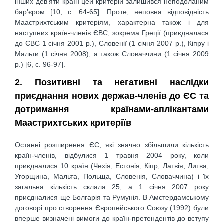
інших дев’яти країн цей критерій залишився неподоланим
бар’єром [10, с. 64-65]. Проте, неповна відповідність
Маастрихтським критеріям, характерна також і для
наступних країн-членів ЄВС, зокрема Греції (приєдналася
до ЄВС 1 січня 2001 р.), Словенії (1 січня 2007 р.), Кіпру і
Мальти (1 січня 2008), а також Словаччини (1 січня 2009
р.) [6, c. 96-97].
2. Позитивні та негативні наслідки
приєднання нових держав-членів до ЄС та
дотримання країнами-аплікантами
Маастрихтських критеріїв
Останні розширення ЄС, які значно збільшили кількість
країн-членів, відбулися 1 травня 2004 року, коли
приєдналися 10 країн (Чехія, Естонія, Кіпр, Латвія, Литва,
Угорщина, Мальта, Польща, Словенія, Словаччина) і їх
загальна кількість склала 25, а 1 січня 2007 року
приєдналися ще Болгарія та Румунія. В Амстердамському
договорі про створення Європейського Союзу (1992) були
вперше визначені вимоги до країн-претендентів до вступу