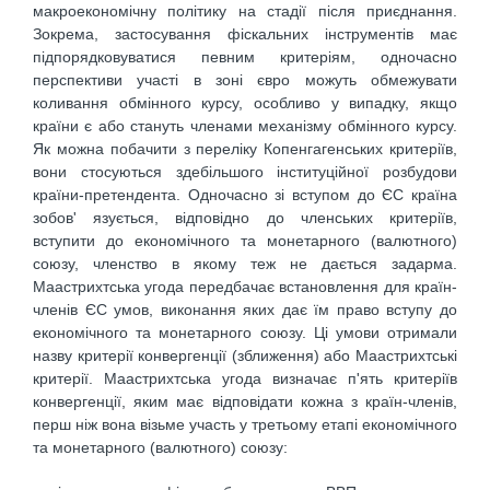
макроекономічну політику на стадії після приєднання.
Зокрема, застосування фіскальних інструментів має
підпорядковуватися певним критеріям, одночасно
перспективи участі в зоні євро можуть обмежувати
коливання обмінного курсу, особливо у випадку, якщо
країни є або стануть членами механізму обмінного курсу.
Як можна побачити з переліку Копенгагенських критеріїв,
вони стосуються здебільшого інституційної розбудови
країни-претендента. Одночасно зі вступом до ЄС країна
зобов' язується, відповідно до членських критеріїв,
вступити до економічного та монетарного (валютного)
союзу, членство в якому теж не дається задарма.
Маастрихтська угода передбачає встановлення для країн-
членів ЄС умов, виконання яких дає їм право вступу до
економічного та монетарного союзу. Ці умови отримали
назву критерії конвергенції (зближення) або Маастрихтські
критерії. Маастрихтська угода визначає п'ять критеріїв
конвергенції, яким має відповідати кожна з країн-членів,
перш ніж вона візьме участь у третьому етапі економічного
та монетарного (валютного) союзу: