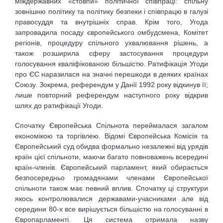
міждержавних «стовпи» політичної співпраці: спільну
зовнішню політику та політику безпеки і співпрацю в галузі
правосуддя та внутрішніх справ. Крім того, Угода
запровадила посаду європейського омбудсмена, Комітет
регіонів, процедуру спільного ухвалювання рішень, а
також розширила сферу застосування процедури
голосування кваліфікованою більшістю. Ратифікація Угоди
про ЄС наразилася на значні перешкоди в деяких країнах
Союзу. Зокрема, референдум у Данії 1992 року відкинув її;
лише повторний референдум наступного року відкрив
шлях до ратифікації Угоди.
Спочатку Європейська Спільнота переймалася загалом
економікою та торгівлею. Відомі Європейська Комісія та
Європейський суд обидва формально незалежні від урядів
країн цієї спільноти, маючи багато повноважень всередині
країн-членів. Європейський парламент, який обирається
безпосередньо громадянами членами Європейської
спільноти також має певний вплив. Спочатку ці структури
якось контролювалися державами-учасниками але від
середини 80-х все вирішується більшістю на голосуванні в
Європарламенті. Ця система отримала назву