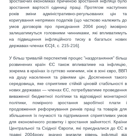
зростаючих економіках причиною зростання інфляції було
зростання вартості одиниці праці. Протягом наступних
років зміни адміністративно-регульованих цін та
коригування непрямих податків (що частково належить до
умов договорів про приєднання 2004 року) імовірно
залишатимуться головними чинниками, які впливатимуть
на підвищення інфляційного тиску в багатьох нових
державах-членах ЄС[4, c. 215-216].
У більш тривалій перспективі процес "наздоганяння" більш
розвинених країн ЄС також впливатиме на інфляцію,
зокрема в країнах із суттєво нижчими, ніж в зоні євро, ВВП
на душу населення та рівнями цін. Досягнення такого
середовища, яке сприятиме стійкій ціновій стабільності в
нових державах — членах ЄС, потребуватиме проведення
виваженої бюджетної політики та відповідної монетарної
політики, помірного зростання заробітної плати і
продовження реформування ринків праці та товарів для
збільшення їх гнучкості та підтримання сприятливих умов
для економічного розвитку і зростання зайнятості. Країни
Центральної та Східної Європи, які приєдналися до ЄС в
травні 2004року, значно знизили рівень інфляції від