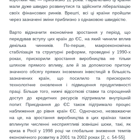
мали дуже швидко розвинутися та здійснити лібералізацію
своїх фінансових ринків. Врешті, всі ці країни пройшли
через зазначені зміни приблизно з однаковою швидкістю.
Варто відзначити економічне зростання у період, що
передував вступу цих країн до ЄС, на який чинили вплив
декілька чинників. По-перше, макроекономічна
стабілізація та структурні реформи, проведені у 1990-х
роках, прискорили зростання виробництва не тільки
шляхом прямого впливу, але й за допомогою притоку
значного обсягу прямих іноземних інвестицій в більшість
зазначених країн, що посилило та прискорило
технологічне оновлення і підвищення продуктивності
праці. Більше того, нижчі відсоткові ставки та спрощений
доступ до кредитних ресурсів підтримали внутрішній
попит. Приєднання до ЄС також підтримало процес
наближення до рівня країн ЄС. Одночасно, незважаючи
на це, на зростання виробництва в цих країнах також
вплинули численні несприятливі зовнішні шоки, такі, як
криза в Росії у 1998 році чи глобальне зниження темпів
економічного розвитку в 2001 та 2002 роках [2, c. 54-55].