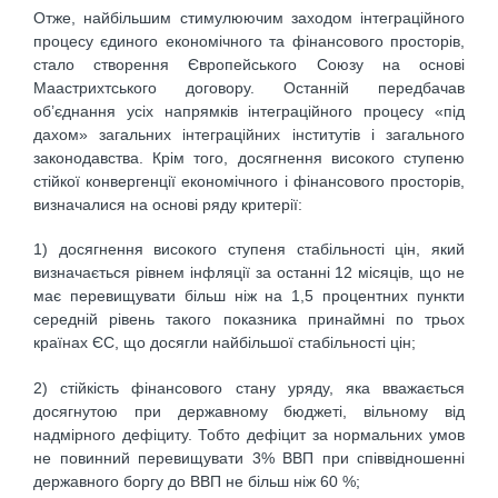
Отже, найбільшим стимулюючим заходом інтеграційного
процесу єдиного економічного та фінансового просторів,
стало створення Європейського Союзу на основі
Маастрихтського договору. Останній передбачав
об’єднання усіх напрямків інтеграційного процесу «під
дахом» загальних інтеграційних інститутів і загального
законодавства. Крім того, досягнення високого ступеню
стійкої конвергенції економічного і фінансового просторів,
визначалися на основі ряду критерії:
1) досягнення високого ступеня стабільності цін, який
визначається рівнем інфляції за останні 12 місяців, що не
має перевищувати більш ніж на 1,5 процентних пункти
середній рівень такого показника принаймні по трьох
країнах ЄС, що досягли найбільшої стабільності цін;
2) стійкість фінансового стану уряду, яка вважається
досягнутою при державному бюджеті, вільному від
надмірного дефіциту. Тобто дефіцит за нормальних умов
не повинний перевищувати 3% ВВП при співвідношенні
державного боргу до ВВП не більш ніж 60 %;