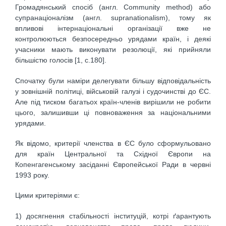
Громадянський спосіб (англ. Community method) або
супранаціоналізм (англ. supranationalism), тому як
впливові інтернаціональні організації вже не
контролюються безпосередньо урядами країн, і деякі
учасники мають виконувати резолюції, які прийняли
більшістю голосів [1, с.180].
Спочатку були наміри делегувати більшу відповідальність
у зовнішній політиці, військовій галузі і судочинстві до ЄС.
Але під тиском багатьох країн-членів вирішили не робити
цього, залишивши ці повноваження за національними
урядами.
Як відомо, критерії членства в ЄС було сформульовано
для країн Центральної та Східної Європи на
Копенгагенському засіданні Європейської Ради в червні
1993 року.
Цими критеріями є:
1) досягнення стабільності інституцій, котрі ґарантують