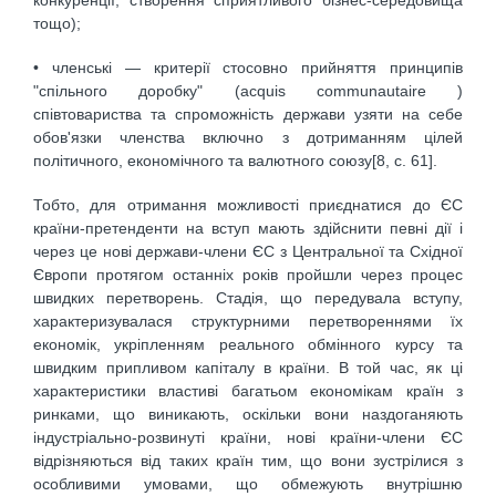
тощо);
• членські — критерії стосовно прийняття принципів
"спільного доробку" (acquis communautaire )
співтовариства та спроможність держави узяти на себе
обов'язки членства включно з дотриманням цілей
політичного, економічного та валютного союзу[8, c. 61].
Тобто, для отримання можливості приєднатися до ЄС
країни-претенденти на вступ мають здійснити певні дії і
через це нові держави-члени ЄС з Центральної та Східної
Європи протягом останніх років пройшли через процес
швидких перетворень. Стадія, що передувала вступу,
характеризувалася структурними перетвореннями їх
економік, укріпленням реального обмінного курсу та
швидким припливом капіталу в країни. В той час, як ці
характеристики властиві багатьом економікам країн з
ринками, що виникають, оскільки вони наздоганяють
індустріально-розвинуті країни, нові країни-члени ЄС
відрізняються від таких країн тим, що вони зустрілися з
особливими умовами, що обмежують внутрішню