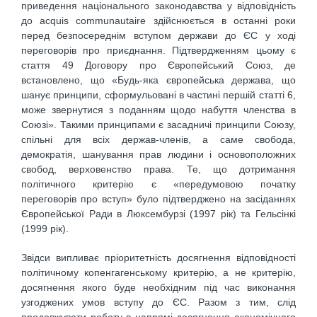
приведення національного законодавства у відповідність
до acquis communautaire здійснюється в останні роки
перед безпосереднім вступом держави до ЄС у ході
переговорів про приєднання. Підтвердженням цьому є
стаття 49 Договору про Європейський Союз, де
встановлено, що «Будь-яка європейська держава, що
шанує принципи, сформульовані в частині першій статті 6,
може звернутися з поданням щодо набуття членства в
Союзі». Такими принципами є засадничі принципи Союзу,
спільні для всіх держав-членів, а саме свобода,
демократія, шанування прав людини і основоположних
свобод, верховенство права. Те, що дотримання
політичного критерію є «передумовою початку
переговорів про вступ» було підтверджено на засіданнях
Європейської Ради в Люксембурзі (1997 рік) та Гельсінкі
(1999 рік).
Звідси випливає пріоритетність досягнення відповідності
політичному копенгагенському критерію, а не критерію,
досягнення якого буде необхідним під час виконання
узгоджених умов вступу до ЄС. Разом з тим, слід
продовжувати роботу в напрямі досягнення економічного