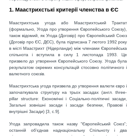
1. Маастрихстькі критерії членства в ЄС
Маастрихтська угода або Маастрихтський Трактат
(формально, Угода про утворення Європейського Союзу),
також відомий, як Угода (Договір) про Європейський Союз
(Договір про ЄС, ДЄС), була підписана 7 лютого 1992 року
в місті Маастрихт (Нідерланди) між членами Європейська
спільнота і вступила в силу 1 листопада 1993. Це
призвело до утворення Європейського Союзу. Угода була
результатом окремих консультацій стосовно політичного і
валютного союзів.
Маастрихтська угода призвела до утворення валюти євро і
започаткувала структуру на трьох засадах (англ. three-
pillar structure: Економічні і Соціально-політичні засади,
Загальні зовнішні засади і засади безпеки, Правові і
внутрішні Засади) [3, с.9].
Угода запровадила також назву "Європейський Союз”;
останній об'єднав наднаціональну Спільноту і два