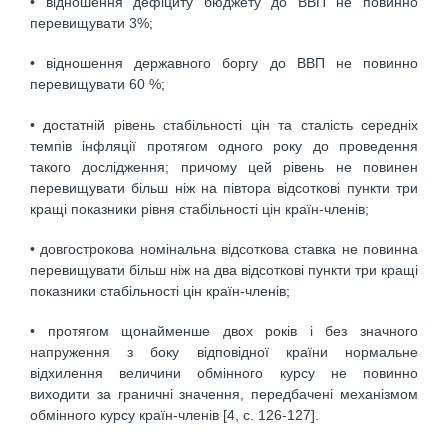
• відношення дефіциту бюджету до ВВП не повинно
перевищувати 3%;
• відношення державного боргу до ВВП не повинно
перевищувати 60 %;
• достатній рівень стабільності цін та сталість середніх
темпів інфляції протягом одного року до проведення
такого дослідження; причому цей рівень не повинен
перевищувати більш ніж на півтора відсоткові пункти три
кращі показники рівня стабільності цін країн-членів;
• довгострокова номінальна відсоткова ставка не повинна
перевищувати більш ніж на два відсоткові пункти три кращі
показники стабільності цін країн-членів;
• протягом щонайменше двох років і без значного
напруження з боку відповідної країни нормальне
відхилення величини обмінного курсу не повинно
виходити за граничні значення, передбачені механізмом
обмінного курсу країн-членів [4, c. 126-127].