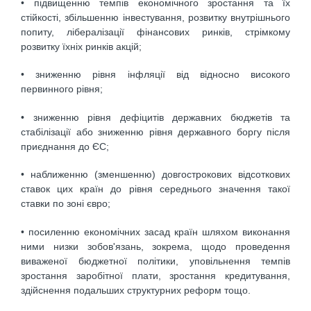
• підвищенню темпів економічного зростання та їх
стійкості, збільшенню інвестування, розвитку внутрішнього
попиту, лібералізації фінансових ринків, стрімкому
розвитку їхніх ринків акцій;
• зниженню рівня інфляції від відносно високого
первинного рівня;
• зниженню рівня дефіцитів державних бюджетів та
стабілізації або зниженню рівня державного боргу після
приєднання до ЄС;
• наближенню (зменшенню) довгострокових відсоткових
ставок цих країн до рівня середнього значення такої
ставки по зоні євро;
• посиленню економічних засад країн шляхом виконання
ними низки зобов'язань, зокрема, щодо проведення
виваженої бюджетної політики, уповільнення темпів
зростання заробітної плати, зростання кредитування,
здійснення подальших структурних реформ тощо.