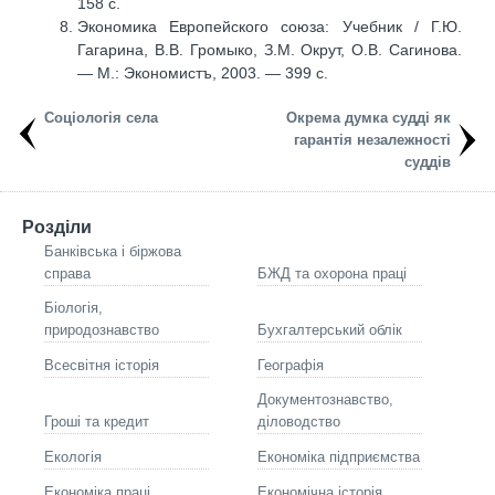
158 с.
Экономика Европейского союза: Учебник / Г.Ю.
Гагарина, В.В. Громыко, З.М. Окрут, О.В. Сагинова.
— М.: Экономистъ, 2003. — 399 с.
Соціологія села
Окрема думка судді як
гарантія незалежності
суддів
Розділи
Банківська і біржова
справа
БЖД та охорона праці
Біологія,
природознавство
Бухгалтерський облік
Всесвітня історія
Географія
Документознавство,
Гроші та кредит
діловодство
Екологія
Економіка підприємства
Економіка праці
Економічна історія