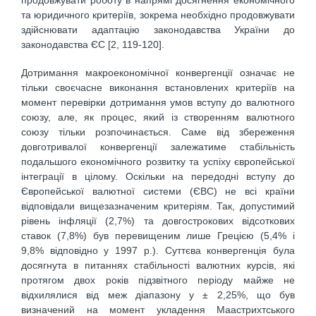
та юридичного критеріїв, зокрема необхідно продовжувати
здійснювати адаптацію законодавства України до
законодавства ЄС [2, 119-120].
Дотримання макроекономічної конвергенції означає не
тільки своєчасне виконання встановлених критеріїв на
момент перевірки дотримання умов вступу до валютного
союзу, але, як процес, який із створенням валютного
союзу тільки розпочинається. Саме від збереження
довготривалої конвергенції залежатиме стабільність
подальшого економічного розвитку та успіху європейської
інтеграції в цілому. Оскільки на передодні вступу до
Європейської валютної системи (ЄВС) не всі країни
відповідали вищезазначеним критеріям. Так, допустимий
рівень інфляції (2,7%) та довгострокових відсоткових
ставок (7,8%) був перевищеним лише Грецією (5,4% і
9,8% відповідно у 1997 р.). Суттєва конвергенція була
досягнута в питаннях стабільності валютних курсів, які
протягом двох років підзвітного періоду майже не
відхилялися від меж діапазону у ± 2,25%, що був
визначений на момент укладення Маастрихтського