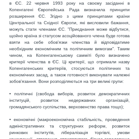
в ЄС. 22 червня 1993 року на своєму засіданні в
Копенгагені Європейська Рада визначила принципи
розширення ЄС. Згідно з цими принципами країни
Центральної та Східної Європи, які висловили бажання,
можуть стати членами ЄС. "Приєднання може відбутися,
щойно країна зі статусом асоційованого члена буде готова
взяти на себе обов'язки членства й відповідатиме
необхідним економічним та політичним вимогам". Таким
чином, на Копенгагенському самміті було визначено
критерії членства в ЄС. Ці критерії, що отримали назву
Копенгагенських критеріїв, стосуються політичних та
економічних засад, а також готовності виконувати належні
зобов'язання. Вони розподіляються на три великі групи:
• політичні (свобода виборів, розвиток демократичних
інституцій, розвиток недержавних організацій,
громадянського суспільства, верховенство права тощо);
• економічні (макроекономічна стабільність, проведення
адміністративних та структурних реформ, розвиток
ринкових інститутів, лібералізація торгівлі, умови
конкуренції, створення сприятливого бізнес-середовища