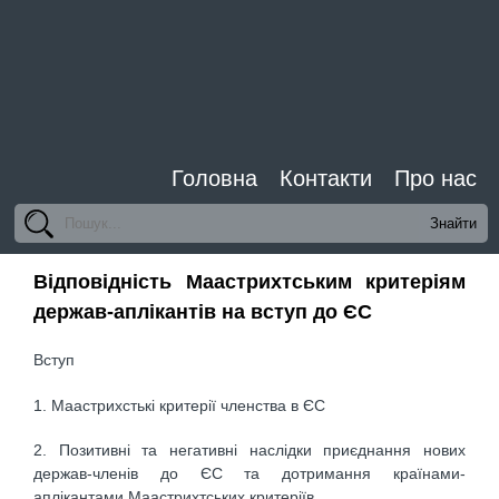
Головна
Контакти
Про нас
Відповідність Маастрихтським критеріям
держав-аплікантів на вступ до ЄС
Вступ
1. Маастрихстькі критерії членства в ЄС
2. Позитивні та негативні наслідки приєднання нових
держав-членів до ЄС та дотримання країнами-
аплікантами Маастрихтських критеріїв