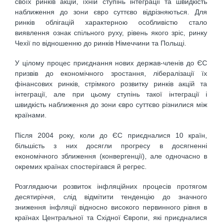
своїх ринків акцій, їхній ступінь інтеграції та швидкість
наближення до зони євро суттєво відрізняються. Для
ринків облігацій характерною особливістю стало
виявлення ознак спільного руху, рівень якого зріс, ринку
Чехії по відношенню до ринків Німеччини та Польщі.
У цілому процес приєднання нових держав-членів до ЄС
призвів до економічного зростання, лібералізації їх
фінансових ринків, стрімкого розвитку ринків акцій та
інтеграції, але при цьому ступінь такої інтеграції і
швидкість наближення до зони євро суттєво різнилися між
країнами.
Після 2004 року, коли до ЄС приєдналися 10 країн,
більшість з них досягли прогресу в досягненні
економічного зближення (конвергенції), але одночасно в
окремих країнах спостерігався й регрес.
Розглядаючи розвиток інфляційних процесів протягом
десятиріччя, слід відмітити тенденцію до значного
зниження інфляції відносно високого первинного рівня в
країнах Центральної та Східної Європи, які приєдналися