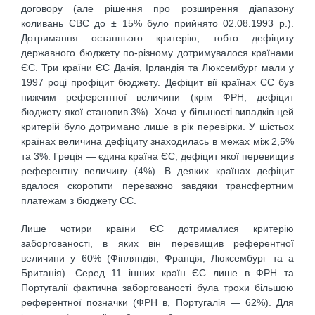
договору (але рішення про розширення діапазону
коливань ЄВС до ± 15% було прийнято 02.08.1993 р.).
Дотримання останнього критерію, тобто дефіциту
державного бюджету по-різному дотримувалося країнами
ЄС. Три країни ЄС Данія, Ірландія та Люксембург мали у
1997 році профіцит бюджету. Дефіцит вії країнах ЄС був
нижчим референтної величини (крім ФРН, дефіцит
бюджету якої становив 3%). Хоча у більшості випадків цей
критерій було дотримано лише в рік перевірки. У шістьох
країнах величина дефіциту знаходилась в межах між 2,5%
та 3%. Греція — єдина країна ЄС, дефіцит якої перевищив
референтну величину (4%). В деяких країнах дефіцит
вдалося скоротити переважно завдяки трансфертним
платежам з бюджету ЄС.
Лише чотири країни ЄС дотрималися критерію
заборгованості, в яких він перевищив референтної
величини у 60% (Фінляндія, Франція, Люксембург та а
Британія). Серед 11 інших країн ЄС лише в ФРН та
Португалії фактична заборгованості була трохи більшою
референтної позначки (ФРН в, Португалія — 62%). Для