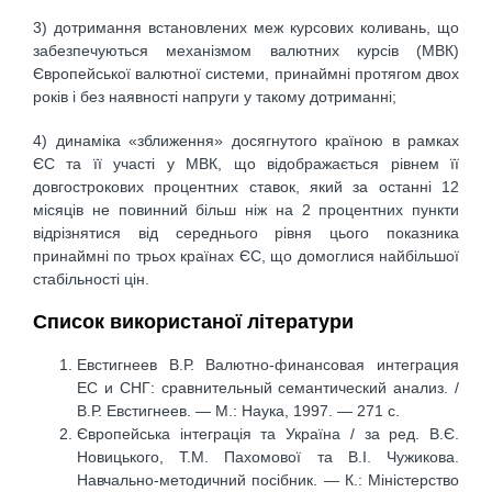
3) дотримання встановлених меж курсових коливань, що
забезпечуються механізмом валютних курсів (МВК)
Європейської валютної системи, принаймні протягом двох
років і без наявності напруги у такому дотриманні;
4) динаміка «зближення» досягнутого країною в рамках
ЄС та її участі у МВК, що відображається рівнем її
довгострокових процентних ставок, який за останні 12
місяців не повинний більш ніж на 2 процентних пункти
відрізнятися від середнього рівня цього показника
принаймні по трьох країнах ЄС, що домоглися найбільшої
стабільності цін.
Список використаної літератури
Евстигнеев В.Р. Валютно-финансовая интеграция
ЕС и СНГ: сравнительный семантический анализ. /
В.Р. Евстигнеев. — М.: Наука, 1997. — 271 с.
Європейська інтеграція та Україна / за ред. В.Є.
Новицького, Т.М. Пахомової та В.І. Чужикова.
Навчально-методичний посібник. — К.: Міністерство