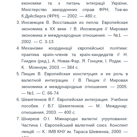
економіки та з питань інтеграції України,
Міністерство закордонних справ ФРН, Тов-во
К.Дуйсберга (ФРН). — 2002. — 480 с.
Иноземцев В. Восставшая из пепла: Европейская
экономика в ХХ веке. / В. Иноземцев // Мировая
экономика и международные отношения. — №1. —
2002. — С. 3-13
Механізми координації європейської політики:
практика країн-членів та країн-кандидатів // Н.
Гнидюк (ред.), А. Новак-Фар, Я. Гонцяж, І. Родак. —
К. : Міленіум, 2003. — 384 с.
Пищик В. Европейская конституция и ее роль в
валютной интеграции. / В. Пищик // Мировая
экономика и международные отношения. — 2005.
— №1. — С. 66-74
Шемятенков В.Г. Европейская интеграция. Учебное
пособие. / В.Г. Шемятенков. — М.: Междунар.
отношения, 2003. — 400 с.
Шнирков О.І. Міжнародні валютні угруповання:
Частина І. Європейський валютний союз. Конспект
лекцій. — К.: ІМВ КНУ ім. Тараса Шевченка, 2000. —