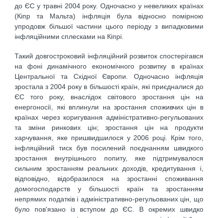
до ЄС у травні 2004 року. Одночасно у невеликих країнах
(Кіпр та Мальта) інфляція була відносно помірною
упродовж більшої частини цього періоду з випадковими
інфляційними сплесками на Кіпрі.
Такий довгостроковий інфляційний розвиток спостерігався
на фоні динамічного економічного розвитку в країнах
Центральної та Східної Європи. Одночасно інфляція
зростала з 2004 року в більшості країн, які приєдналися до
ЄС того року, внаслідок світового зростання цін на
енергоносії, які вплинули на зростання споживчих цін в
країнах через коригування адміністративно-регульованих
та зміни ринкових цін; зростання цін на продукти
харчування, яке пришвидшилося у 2006 році. Крім того,
інфляційний тиск був посилений поєднанням швидкого
зростання внутрішнього попиту, яке підтримувалося
сильним зростанням реальних доходів, кредитування і,
відповідно, відобразилося на зростанні споживання
домогосподарств у більшості країн та зростанням
непрямих податків і адміністративно-регульованих цін, що
було пов'язано із вступом до ЄС. В окремих швидко