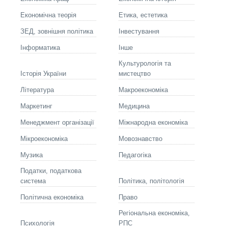
Економічна теорія
Етика, естетика
ЗЕД, зовнішня політика
Інвестування
Інформатика
Інше
Культурологія та
Історія України
мистецтво
Літературa
Макроекономіка
Маркетинг
Медицина
Менеджмент організації
Міжнародна економіка
Мікроекономіка
Мовознавство
Музика
Педагогіка
Податки, податкова
система
Політика, політологія
Політична економіка
Право
Регіональна економіка,
Психологія
РПС