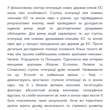
У фінансовому секторі інтеграція нових держав-членів ЄС
мала свої особливості. Ступінь інтеграції між новими
членами ЄС та зоною євро є різною, що підтверджено
результатами аналізу, який проводився за доходністю
індексів ринку акцій та десятирічними урядовими
облігаціями. Для ринку акцій характерно те, що ступінь
інтеграції між новими державами-членами ЄС та зоною
євро зріс у процесі приєднання цих держав до ЄС. Проте
детальне дослідження показує існування більш тісного зв'
язку між трьома найбільшими новими країнами-членами:
Чехією, Угорщиною та Польщею. Одночасно між чотирма
меншими країнами (Кіпром, Естонією, Латвією та
Словенією) ступінь інтеграції дуже низький. Незважаючи
на це, Естонія та найменша країна — Кіпр —
демонструють зростання ступеня інтеграції як із зоною
євро, так й з блоком великих економік. Інституційні
фактори, абсолютний розмір економіки, географічна
відстань та слабкі економічні зв' язки із зоною євро могли б
бути поясненням таких результатів. Хоча всі перелічені
країни мають досвід величезного та стрімкого розвитку