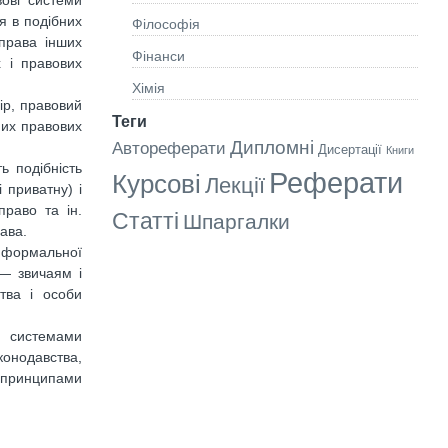
вові системи
я в подібних
Філософія
 права інших
Фінанси
х і правових
Хімія
ір, правовий
Теги
них правових
Дипломні
Автореферати
Дисертації
Книги
ь подібність
Реферати
Курсові
Лекції
 приватну) і
право та ін.
Статті
Шпаргалки
ава.
х формальної
 — звичаям і
тва і особи
и системами
конодавства,
и принципами