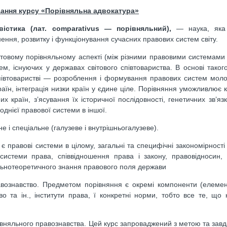
дання курсу «Порівняльна адвокатура»
істика (лат. comparativus — порівняльний),
— наука, яка 
ння, розвитку і функціонування сучасних правових систем світу.
товому порівняльному аспекті (між різними правовими системами с
м, існуючих у державах світового співтовариства. В основі таког
співтоваристві — розроблення і формування правових систем мол
раїн, інтеграція низки країн у єдине ціле. Порівняння уможливлює 
країн, з’ясування їх історичної послідовності, генетичних зв’язк
днієї правової системи в іншої.
 і спеціальне (галузеве і внутрішньогалузеве).
 правові системи в цілому, загальні та специфічні закономірності
системи права, співвідношення права і закону, правовідносин,
гальнотеоретичного знання правового поля держави
равознавство. Предметом порівняння є окремі компоненти (елеме
во та ін., інститути права, ї конкретні норми, тобто все те, що
івняльного правознавства. Цей курс запроваджений з метою та зав