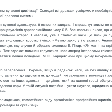
м сучасної цивілізації. Сьогодні всі держави усвідомили необхідніс
єї правової системи.
утності адвокатури, її основних завдань. І спра­ва тут зовсім не в 
процесуалістів дорево­люційного часу Є.В. Васьковський писав, що 
спільний інтерес. І навпаки, уже в сталінські часи цю позицію пі
 висловився коротко і чітко: «Метою захисту і є захист». Аналогі
пози­цію, яку влучно й образно висловив Е. Пікар: «Як магнітна стр
и». Тож адвокат повинен керуватися насамперед інтересами клієнт
ватися пев­ної поведінки. М.Ю. Барщевський при цьому виокремлює
го забарвлення. Зокрема, якщо в радянські часи, не без впливу к
о ставлення до адвокатів як до людей, які захищають злочинців і зр
­лося на інше: адвокат — це ділок, який за шалені гроші об­слугов
едливої кари. У такій ситуації по­трібно шукати наукове, юридично
ень.
омадською, самостійного виду організацією професійних юристів,
громадян та організацій.