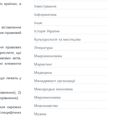
х країнах, а
Інвестування
Інформатика
Інше
зіставлення
Історія України
ьне-правовий
Культурологія та мистецтво
ння правових
Літературa
креслити, що
Макроекономіка
вових актів,
дні елементи
Маркетинг
Медицина
 що лежать у
Менеджмент організації
Міжнародна економіка
івняння), 2)
Мікроекономіка
орівняння).
Мовознавство
яння окремих
 специфічних
Музика