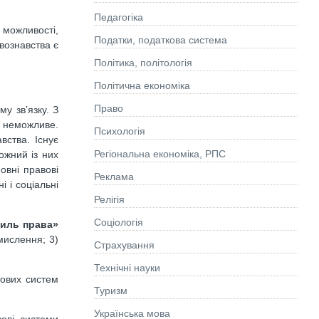
Педагогіка
 можливості,
Податки, податкова система
вознавства є
Політика, політологія
Політична економіка
Право
у зв’язку. З
 неможливе.
Психологія
вства. Існує
Регіональна економіка, РПС
ожний із них
овні правові
Реклама
і і соціальні
Релігія
Соціологія
тиль права»
мислення; 3)
Страхування
Технічні науки
вових систем
Туризм
Українська мова