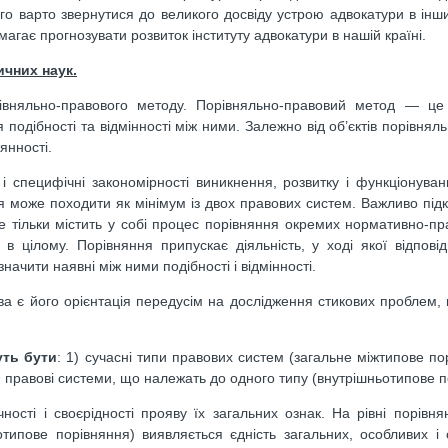
ого варто звернутися до великого досвіду устрою адвокатури в інши
агає прогнозувати розвиток інституту адвокатури в нашій країні.
чних наук.
орівняльно-правового методу. Порівняльно-правовий метод — це 
 подібності та відмінності між ними. Залежно від об’єктів порівнял
янності.
і специфічні закономірності виникнення, розвитку і функціонува
ння може походити як мінімум із двох правових систем. Важливо під
 тільки містить у собі процес порівняння окремих нормативно-пра
в цілому. Порівняння припускає діяльність, у ході якої відпові
ачити наявні між ними подібності і відмінності.
а є його орієнтація передусім на дослідження стикових проблем,
уть бути
: 1) сучасні типи правових систем (загальне міжтипове пор
3) правові системи, що належать до одного типу (внутрішньотипове п
ності і своєрідності прояву їх загальних ознак. На рівні порівн
типове порівняння) виявляється єдність загальних, особливих і