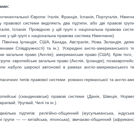
ами:
онтинентальної Європи: Італія, Франція, Іспанія, Португалія, Німечч
у правової системи виділяють два підтипи, або дві правові груп
угалія, Іспанія. Провідною у цій групі є національна правова систе
ною у цій групі є національна правова система Німеччини).
, Північна Ірландія, США, Канада, Австралія, Нова Зеландія, де
членами Співдружності) та ін.). Усередині англо-американського т
ьке загальне право (Англія); американське право (США). Крім того,
рупи: європейське загальне право (Англія, Ірландія); позаєвропейс
пи набуло широкої автономії в рамках англо-американського ти
ласичних типів правової системи: романо-германської та англо-аме
пейські (скандинавські) правові системи (Данія, Швеція, Норвегі
агвай, Уругвай, Чилі та ін.).
ілька підтипів: релігійно-общинний (мусульманська, індуська,
вні групи — — китайська, японська); звичаєво-общинний (африкан