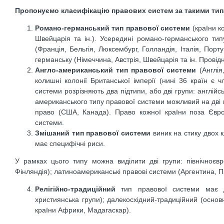
Пропонуємо класифікацію правових систем за такими тип
Романо-германський тип правової системи
(країни к
Швейцарія та ін.). Усередині романо-германського тип
(Франція, Бельгія, Люксембург, Голландія, Італія, Порт
германську (Німеччина, Австрія, Швейцарія та ін. Провід
Англо-американський тип правової системи
(Англія
колишні колонії Британської імперії (нині 36 країн є 
системи розрізняють два підтипи, або дві групи: англійс
американського типу правової системи можливий на дві г
право (США, Канада). Право кожної країни поза Євро
системи.
Змішаний тип правової системи
виник на стику двох к
має специфічні риси.
У рамках цього типу можна виділити дві групи: північноєвро
Фінляндія); латиноамериканські правові системи (Аргентина, Пар
Релігійно-традиційний
тип правової системи має дек
християнська групи); далекосхідний-традиційний (осно
країни Африки, Мадагаскар).