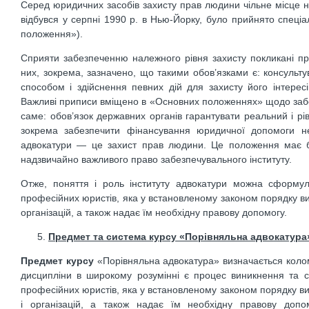
Серед юридичних засобів захисту прав людини чільне міс­це н
відбувся у серпні 1990 р. в Нью-Йор­ку, було прийнято спец
положення»).
Сприяти забезпеченню належного рівня захисту покли­кані при
них, зокрема, зазначено, що такими обов’язками є: консульту
способом і здійснення певних дій для захисту його інтере­сі
Важливі приписи вміщено в «Основних положеннях» щодо забез
саме: обов’язок держав­них органів гарантувати реальний і рів
зокрема забезпечити фінансування юридичної допомо­ги 
адвокатури — це захист прав людини. Це положення має б
надзвичайно важливого право забезпечувального інституту.
Отже, поняття і роль інституту адвокатури можна сформул
професійних юристів, яка у встановленому законом порядку ви
ор­ганізацій, а також надає їм необхідну правову допомогу.
Предмет та система курсу «Порівняльна адвокатура»
Предмет курсу
«Порівняльна адвокатура» визначається ко­ло
дисципліни в широкому розумінні є процес виникнення та су
професійних юристів, яка у встановленому законом порядку ви
і організацій, а також надає їм необхідну правову допом