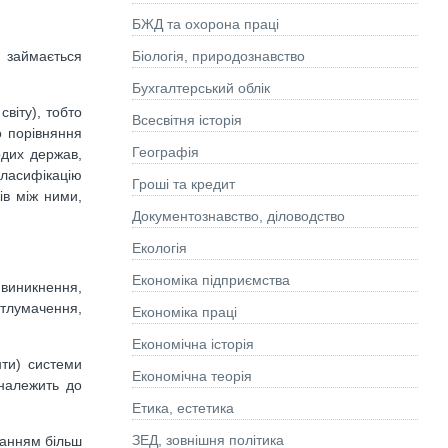
БЖД та охорона праці
Біологія, природознавство
займається
Бухгалтерський облік
віту), тобто
Всесвітня історія
о порівняння
Географія
одих держав,
класифікацію
Гроші та кредит
ів між ними,
Документознавство, діловодство
Екологія
Економіка підприємства
 виникнення,
 тлумачення,
Економіка праці
Економічна історія
нти) системи
Економічна теорія
 належить до
Етика, естетика
ЗЕД, зовнішня політика
данням більш