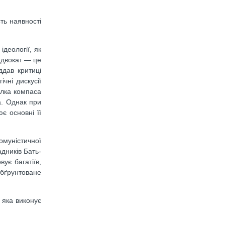
ть наявності
ідеології, як
адвокат — це
ддав критиці
чні дискусії
ілка компаса
а. Однак при
 ос­новні її
омуністичної
адників Бать­
ує багатіїв,
 обґрунтоване
 яка виконує