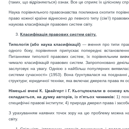
(таких, що відрізняються) ознак. Все це сприяє їх цілісному сп
Наука порівняльного правознавства покликана охопити порівня
право кожної країни віднесено до певного типу (сім’ї) правов
наукова класифікація правових систем світу.
Класифікація правових систем світу.
Типологія (або наука класифікації)
— вчення про типи право
одного боку, порівняння припускає попереднє встановленн
Питаннями типології правових систем, їх порівняльним вивч
чимало класифікацій правових систем. Запропоновано декілька 
заслуговує на увагу. Однією з найбільш популярних виявилас
системи сучасності» (1953). Вона ґрунтувалася на поєднанні дв
структури; юридичної техніки, яка включає джерела права як о
Німецькі вчені К. Цвайгерт і Г. Кьотцпоклали в основу 
складається, на думку авторів, із п’ятьох чинників:
1) пох
специфічні правові інститути; 4) природа джерел права і засоби
З урахуванням наявних точок зору на цю проблему можна нав
світу.