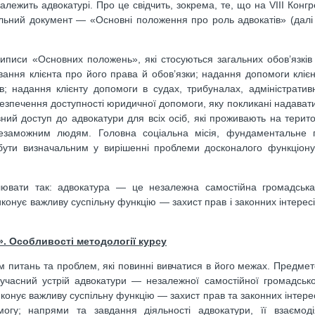
алежить адвокатурі. Про це свідчить, зокрема, те, що на VIII Конг
іальний документ — «Основні поло­ження про роль адвокатів» (дал
писи «Основних положень», які стосуються за­гальних обов’язків 
вання клієнта про йо­го права й обов’язки; надання допомоги кліє
в; надання клієнту допомоги в судах, трибуналах, ад­міністратив
печення доступності юридичної допомоги, яку покликані надавати
ний доступ до адво­катури для всіх осіб, які проживають на терито
незаможним людям. Головна соціальна місія, фундаментальне 
ути визначальним у вирішенні проблеми досконалого функціону
ювати так: адвокатура — це незалежна само­стійна громадська 
конує важливу суспільну функцію — захист прав і законних інтересі
. Особливості методології курсу
м питань та проблем, які повинні вивчатися в його межах. Предме
часний устрій адвокатури — незалежної самостійної громадської
конує важливу суспільну функцію — захист прав та законних інтере
огу; напрями та завдання діяльності адвока­тури, її взаємод