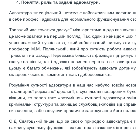
Поняття, роль та задачі адвокатури.
Адвокатура як соціальний інститут є найважливішим досягнення
в себе професії адвоката для нормального функціонування сво
Тривалий час точаться дискусії між юристами щодо ви­значення с
це може здатися на перший погляд. Так, один з найвідоміших 
уповноважений суспільства, який зобов’язаний пильнува­ти су
професор М.М. Полянський, який про сутність роботи адвоката
тривали і на Заході. Переважна більшість фахівців підтримує 
вказує на північ, так і адвокат повинен перш за все захищат
цьому є багато обмежень, які зобов’язують адвоката дотриму
складові: чесність, компетентність і добросовісність.
Розуміння сутності адвокатури в наш час набуло зовсім ново
тоталітарної державної ідеології, в суспільстві поширеним бул
ківщини, то тепер таке «розуміння» сутності адвокатури зміни
кримінальні структури та захищає службовців-злодіїв від справ
визначен­ня, забезпечуючи практичне застосування його полож
О.Д. Святоцький пише, що за своєю природою адвокатура є гр
важливу суспільну функцію — захист прав і законних інтересів 