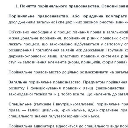
Поняття порівняльного правознавства. Основні зав
Порівняльне правознавство, або юридична компаратив
дослідженням загальних і специфічних закономірностей виникне
Об’єктивно необхідним є процес пізнання права в загальносві
міжнаціональне порівняння, порівняння різних правових систе
лежать процеси, що закономірно відбуваються у світовому 
розширення і поглиблення зв’язків між державами і групами к
державно-правових явищ, властивих правовим системам різних 
ступінь запозичення елементів (норм, принципів, форм права) о
Порівняльне правознавство доцільно розмежовувати на загальне
Загальне
порівняльне правознавство. Предметом порівняння є
розвитку і функціонування правових явищ (законодавства, 
законодавчої техніки та ін.), тобто все те, що належить до за
Спеціальне
(галузеве і внутрішньогалузеве) порівняльне п
права — галузі: цивільне, кримінальне, адміністративне пра
спеціального знання галузевої юридичної науки.
Порівняльна адвокатура відноситься до спеціального виду пор