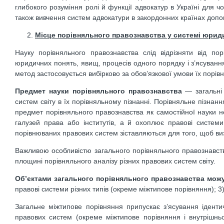
глибокого розуміння ролі й функції адвокатур в Україні для ч
також вивчення систем адвокатури в закордонних країнах допом
Місце порівняльного правознавства у системі юриди
Науку порівняльного правознавства слід відрізняти від п
юридичних понять, явищ, процесів одного порядку і з’ясування
метод застосовується вибірково за обов’язкової умови їх порівн
Предмет науки порівняльного правознавства
— загальні 
систем світу в їх порівняльному пізнанні. Порівняльне пізна
предмет порівняльного правознавства як самостійної науки не
галузей права або інститутів, а й охоплює правові системи 
порівнюваних правових систем зіставляються для того, щоб визн
Важливою особливістю загального порівняльного правознавств
площині порівняльного аналізу різних правових систем світу.
Об’єктами загального порівняльного правознавства мож
правові системи різних типів (окреме міжтипове порівняння); 
Загальне міжтипове порівняння припускає з’ясування ідентич
правових систем (окреме міжтипове порівняння і внутрішньо