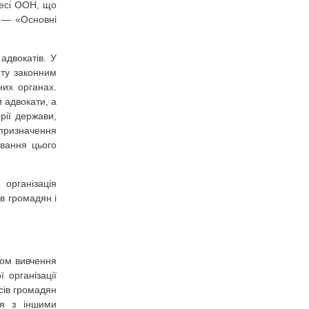
ресі ООН, що
і — «Основні
адвокатів. У
нту законним
них органах.
 адвокати, а
рії держа­ви,
призначення
вання цього
організація
в громадян і
том вивчення
 організації
сів громадян
ія з іншими