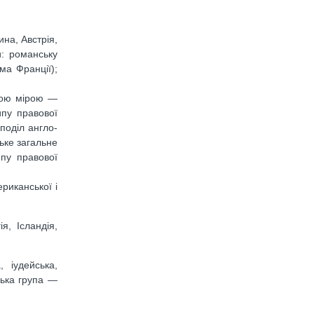
ина, Австрія,
и: романську
ма Франції);
якою мірою —
ипу правової
 поділ англо-
ьке загальне
пу правової
риканської і
я, Ісландія,
 іудейська,
ська група —