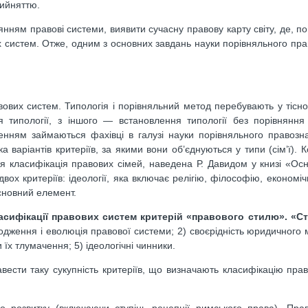
рийняттю.
нням правові системи, виявити сучасну правову карту світу, де, по
их систем. Отже, одним з основних завдань науки порівняльного пра
вих систем. Типологія і порівняльний метод перебувають у тісном
я типології, з іншого — встановлення типології без порівняння
енням займаються фахівці в галузі науки порівняльного правозна
варіантів критеріїв, за якими вони об’єднуються у типи (сім’ї). К
я класифікація правових сімей, наведена Р. Давидом у книзі «Осн
ох критеріїв: ідеології, яка включає релігію, філософію, економічн
сновний елемент.
класифікації правових систем критерій «правового стилю». «С
одження і еволюція правової системи; 2) своєрідність юридичного 
 їх тлумачення; 5) ідеологічні чинники.
ести таку сукупність критеріїв, що визначають класифікацію пра