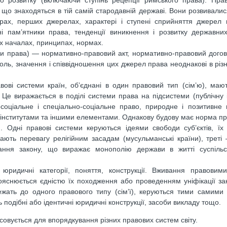
го розвитку (включаючи ступінь рецепції римського права). Пра
 що знаходяться в тій самій стародавній державі. Вони розвивалис
орах, перших джерелах, характері і ступені сприйняття джерел
ні пам’ятники права, тенденції виникнення і розвитку державни
их началах, принципах, нормах.
и права) — нормативно-правовий акт, нормативно-правовий догов
оль, значення і співвідношення цих джерел права неоднакові в різ
вові системи країн, об’єднані в один правовий тип (сім’ю), мают
Це виражається в поділі системи права на підсистеми (публічну і
осоціальне і спеціально-соціальне право, природне і позитивне 
, інститутами та іншими елементами. Однакову будову має норма пр
н. Одні правові системи керуються ідеями свободи суб’єктів, ї
ддають перевагу релігійним засадам (мусульманські країни), треті
ання закону, що виражає монополію держави в житті суспільс
 юридичні категорії, поняття, конструкції. Вживання правовим
ояснюється єдністю їх походження або проведенням уніфікації за
ежать до одного правового типу (сім’ї), керуються тими самим
подібні або ідентичні юридичні конструкції, засоби викладу тощо.
овується для впорядкування різних правових систем світу.