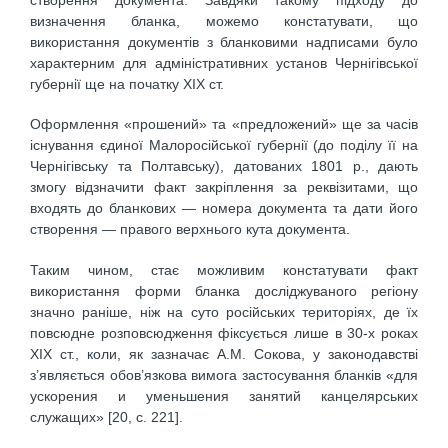
визначення бланка, можемо констатувати, що
використання документів з бланковими надписами було
характерним для адміністративних установ Чернігівської
губернії ще на початку ХІХ ст.
Оформлення «прошений» та «предложений» ще за часів
існування єдиної Малоросійської губернії (до поділу її на
Чернігівську та Полтавську), датованих 1801 р., дають
змогу відзначити факт закріплення за реквізитами, що
входять до бланкових — номера документа та дати його
створення — правого верхнього кута документа.
Таким чином, стає можливим констатувати факт
використання форми бланка досліджуваного регіону
значно раніше, ніж на суто російських територіях, де їх
повсюдне розповсюдження фіксується лише в 30-х роках
ХІХ ст., коли, як зазначає А.М. Сокова, у законодавстві
з’являється обов’язкова вимога застосування бланків «для
ускорения и уменьшения занятий канцелярських
служащих» [20, с. 221].