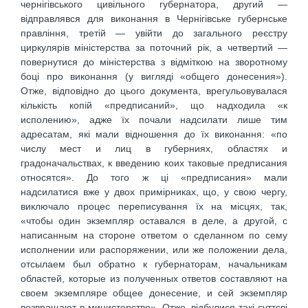
чернігівського цивільного губернатора, другий —
відправлявся для виконання в Чернігівське губернське
правління, третій — увійти до загального реєстру
циркулярів міністерства за поточний рік, а четвертий —
повернутися до міністерства з відміткою на зворотному
боці про виконання (у вигляді «общего донесения»).
Отже, відповідно до цього документа, врегульовувалася
кількість копій «предписаний», що надходила «к
исполению», адже їх почали надсилати лише тим
адресатам, які мали відношення до їх виконання: «по
числу мест и лиц в губерниях, областях и
градоначальствах, к введению коих таковые предписания
относятся». До того ж ці «предписания» мали
надсилатися вже у двох примірниках, що, у свою чергу,
виключало процес переписування їх на місцях, так,
«чтобы один экземпляр оставался в деле, а другой, с
написанным на стороне ответом о сделанном по сему
исполнении или распоряжении, или же положении дела,
отсылаем был обратно к губернаторам, начальникам
областей, которые из полученных ответов составляют на
своем экземпляре общее донесение, и сей экземпляр
возвращают в министерство». Отже, відбулися такі суттєві