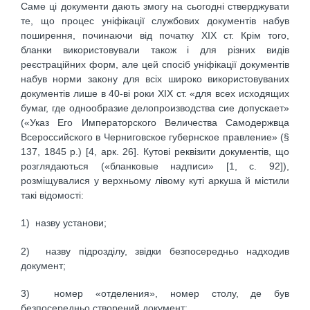
Саме ці документи дають змогу на сьогодні стверджувати
те, що процес уніфікації службових документів набув
поширення, починаючи від початку ХІХ ст. Крім того,
бланки використовували також і для різних видів
реєстраційних форм, але цей спосіб уніфікації документів
набув норми закону для всіх широко використовуваних
документів лише в 40-ві роки ХІХ ст. «для всех исходящих
бумаг, где однообразие делопроизводства сие допускает»
(«Указ Его Императорского Величества Самодержвца
Всероссийского в Черниговское губернское правление» (§
137, 1845 р.) [4, арк. 26]. Кутові реквізити документів, що
розглядаються («бланковые надписи» [1, с. 92]),
розміщувалися у верхньому лівому куті аркуша й містили
такі відомості:
1) назву установи;
2) назву підрозділу, звідки безпосередньо надходив
документ;
3) номер «отделения», номер столу, де був
безпосередньо створений документ;