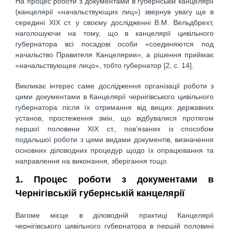
На процес роботи з документами в губернській канцелярії
(канцелярії «начальствующих лиц») звернув увагу ще в
середині ХІХ ст. у своєму дослідженні В.М. Вельдбрехт,
наголошуючи на тому, що в канцелярії цивільного
губернатора всі посадові особи «соединяются под
начальство Правителя Канцелярии», а рішення приймає
«начальствующее лицо», тобто губернатор [2, с. 14].
Викликає інтерес саме дослідження організації роботи з
цими документами в Канцелярії чернігівського цивільного
губернатора після їх отримання від вищих державних
установ, простеження змін, що відбувалися протягом
першої половини ХІХ ст., пов’язаних із способом
подальшої роботи з цими видами документів, визначення
основних діловодних процедур щодо їх опрацювання та
направлення на виконання, зберігання тощо.
1. Процес роботи з документами в
Чернігівській губернській канцелярії
Вагоме місце в діловодній практиці Канцелярії
чернігівського цивільного губернатора в першій половині