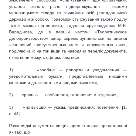
зумовлений способом «спілкування» адміністративних
установ різного рівня підпорядкування і окремо
чиновницького складу та звичайних осіб («подданных»)
держави між собою. Правомірність існування такого поділу
також можна підтвердити, згадавши «руководство» М.В.
Варадінова, де в першій частині «Теоретическое
делопроизводство» автор окремо зупиняється на аналізі
«сношений присутственных мест и должностных лиц»,
поділяючи їх на три види та наводячи перелік документів,
яким вони можуть оформлюватися:
1) «вообще — рапорты и уведомления —
уведомительные бумаги, представляемые низшими
местами и должностными лицами высшим»;
2) «равных — сообщения, отношения и ведения»;
3) «из высших — указы, предписания, повеления» [1,
с. 44].
Розпорядчі документи вищих органів влади представлені
як такі, що