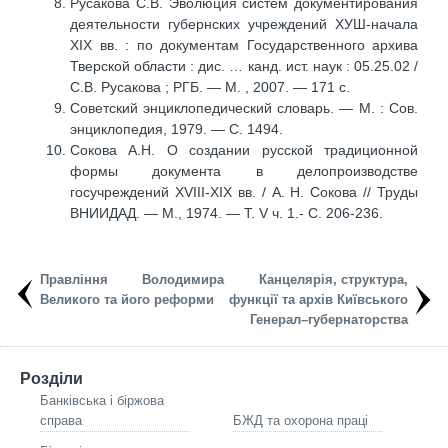
Русакова С.В. Эволюция систем документирования
деятельности губернских учреждений ХУШ-начала
ХІХ вв. : по документам Государственного архива
Тверской области : дис. … канд. ист. наук : 05.25.02 /
С.В. Русакова ; РГБ. — М. , 2007. — 171 с.
Советский энциклопедический словарь. — М. : Сов.
энциклопедия, 1979. — С. 1494.
Сокова А.Н. О создании русской традиционной
формы документа в делопроизводстве
госучреждений XVIII-XIX вв. / А. Н. Сокова // Труды
ВНИИДАД. — М., 1974. — Т. V ч. 1.- С. 206-236.
Правління Володимира
Канцелярія, структура,
Великого та його реформи
функції та архів Київського
Генерал–губернаторства
Розділи
Банківська і біржова
справа
БЖД та охорона праці