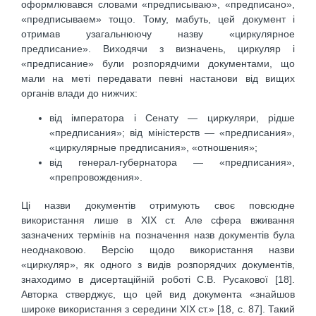
оформлювався словами «предписываю», «предписано»,
«предписываем» тощо. Тому, мабуть, цей документ і
отримав узагальнюючу назву «циркулярное
предписание». Виходячи з визначень, циркуляр і
«предписание» були розпорядчими документами, що
мали на меті передавати певні настанови від вищих
органів влади до нижчих:
від імператора і Сенату — циркуляри, рідше
«предписания»; від міністерств — «предписания»,
«циркулярные предписания», «отношения»;
від генерал-губернатора — «предписания»,
«препровождения».
Ці назви документів отримують своє повсюдне
використання лише в ХІХ ст. Але сфера вживання
зазначених термінів на позначення назв документів була
неоднаковою. Версію щодо використання назви
«циркуляр», як одного з видів розпорядчих документів,
знаходимо в дисертаційній роботі С.В. Русакової [18].
Авторка стверджує, що цей вид документа «знайшов
широке використання з середини ХІХ ст.» [18, с. 87]. Такий