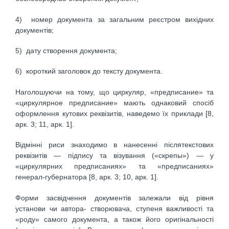
4) номер документа за загальним реєстром вихідних
документів;
5) дату створення документа;
6) короткий заголовок до тексту документа.
Наголошуючи на тому, що циркуляр, «предписание» та
«циркулярное предписание» мають однаковий спосіб
оформлення кутових реквізитів, наведемо їх приклади [8,
арк. 3; 11, арк. 1].
Відмінні риси знаходимо в нанесенні післятекстових
реквізитів — підпису та візування («скрепы») — у
«циркулярних предписаниях» та «предписаниях»
генерал-губернатора [8, арк. 3; 10, арк. 1].
Форми засвідчення документів залежали від рівня
установи чи автора- створювача, ступеня важливості та
«роду» самого документа, а також його оригінальності