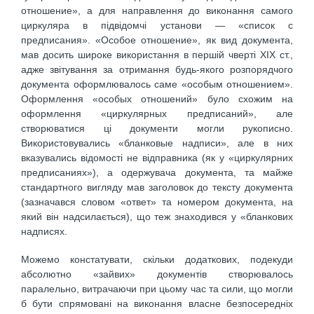
отношение», а для направлення до виконання самого
циркуляра в підвідомчі установи — «список с
предписания». «Особое отношение», як вид документа,
мав досить широке використання в першій чверті ХІХ ст.,
адже звітування за отримання будь-якого розпорядчого
документа оформлювалось саме «особым отношением».
Оформлення «особых отношений» було схожим на
оформлення «циркулярных предписаний», але
створюватися ці документи могли рукописно.
Використовувались «бланковые надписи», але в них
вказувались відомості не відправника (як у «циркулярних
предписаниях»), а одержувача документа, та майже
стандартного вигляду мав заголовок до тексту документа
(зазначався словом «ответ» та номером документа, на
який він надсилається), що теж знаходився у «бланкових
надписях.
Можемо констатувати, скільки додаткових, подекуди
абсолютно «зайвих» документів створювалось
паралельно, витрачаючи при цьому час та сили, що могли
б бути спрямовані на виконання власне безпосередніх