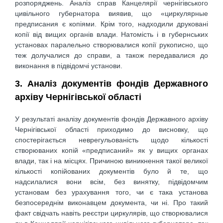
розпоряджень. Аналіз справ Канцелярії чернігівського
цивільного губернатора виявив, що «циркулярные
предписания є копіями. Крім того, надходили друковані
копії від вищих органів влади. Натомість і в губернських
установах паралельно створювалися копії рукописно, що
теж долучалися до справи, а також передавалися до
виконання в підвідомчі установи.
3. Аналіз документів фондів Державного
архіву Чернігівської області
У результаті аналізу документів фондів Державного архіву
Чернігівської області приходимо до висновку, що
спостерігається неврегульованість щодо кількості
створюваних копій «предписаний» як у вищих органах
влади, так і на місцях. Причиною виникнення такої великої
кількості копійованих документів було й те, що
надсилалися вони всім, без винятку, підвідомчим
установам без урахування того, чи є така установа
безпосереднім виконавцем документа, чи ні. Про такий
факт свідчать навіть реєстри циркулярів, що створювалися