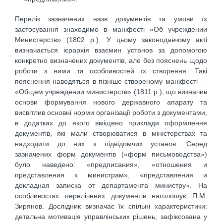
Перелік зазначених назв документів та умови їх
застосування знаходимо в маніфесті «Об учреждении
Министерств» (1802 р.). У цьому законодавчому акті
визначається ієрархія взаємин установ за допомогою
конкретно визначених документів, але без пояснень щодо
роботи з ними та особливостей їх створення. Такі
пояснення наводяться в пізніше створеному маніфесті —
«Общем учреждении министерств» (1811 р.), що визначив
основи формування нового державного апарату та
висвітлив основні норми організації роботи з документами,
в додатках до якого вміщено приклади оформлення
документів, які мали створюватися в міністерствах та
надходити до них з підвідомчих установ. Серед
зазначених форм документів («форм письмоводства»)
було наведено: «предписания», «отношения и
представления к министрам», «представления и
докладная записка от департамента министру». На
особливостях перелічених документів наголошує П.М.
Зирянов. Дослідник визначає їх спільні характеристики:
детальна мотивація управлінських рішень, зафіксована у