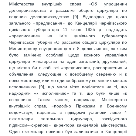
Міністерства внутрішніх справ «Об упрощении
делопроизводства и рассылке общего циркуляра по
ведению делопроизводства» [9]. Відповідно до цього
загального «предписания» до Канцелярії чернігівського
цивільного губернатора 11 січня 1835 р. надходить
«предписание» на ім’я цивільного губернатора
Чернігівської губернії «О рассылке общего циркуляра по
Министерству внутренних дел в 8 долю листа», за яким
було замінено особливі щодо кожного управління
циркуляри міністерства на один загальний, друкований,
що містив би в собі всі «предписания, распоряжения и
объявления, следующие к всеобщему сведению и к
повсеместному, или же единообразному во многих местах
исполнению» [9], що мали чітко поділятися на ті, що
надходили «к исполнению» та ті, що були лише «к
сведению». Таким чином, наприклад, Міністерство
внутрішніх справ, «подобно Приказам и Военному
ведомству», надсилає в підвідомчі установи лише 4
екземпляри загального циркуляра, засвідченого
підписом-«скрепою» директора канцелярії міністерства.
Один екземпляр повинен був залишатися в Канцелярії