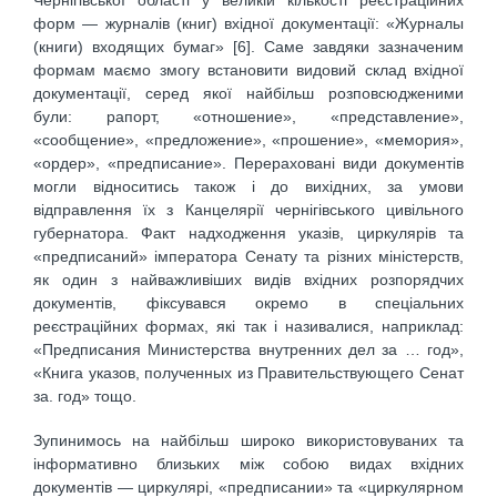
форм — журналів (книг) вхідної документації: «Журналы
(книги) входящих бумаг» [6]. Саме завдяки зазначеним
формам маємо змогу встановити видовий склад вхідної
документації, серед якої найбільш розповсюдженими
були: рапорт, «отношение», «представление»,
«сообщение», «предложение», «прошение», «мемория»,
«ордер», «предписание». Перераховані види документів
могли відноситись також і до вихідних, за умови
відправлення їх з Канцелярії чернігівського цивільного
губернатора. Факт надходження указів, циркулярів та
«предписаний» імператора Сенату та різних міністерств,
як один з найважливіших видів вхідних розпорядчих
документів, фіксувався окремо в спеціальних
реєстраційних формах, які так і називалися, наприклад:
«Предписания Министерства внутренних дел за … год»,
«Книга указов, полученных из Правительствующего Сенат
за. год» тощо.
Зупинимось на найбільш широко використовуваних та
інформативно близьких між собою видах вхідних
документів — циркулярі, «предписании» та «циркулярном