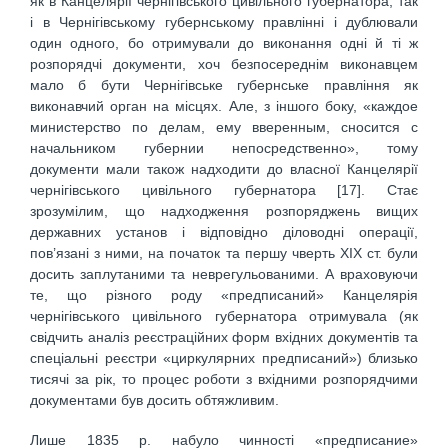
як в Канцелярії чернігівського цивільного губернатора, так
і в Чернігівському губернському правлінні і дублювали
один одного, бо отримували до виконання одні й ті ж
розпорядчі документи, хоч безпосереднім виконавцем
мало б бути Чернігівське губернське правління як
виконавчий орган на місцях. Але, з іншого боку, «каждое
министерство по делам, ему вверенным, сносится с
начальником губернии непосредственно», тому
документи мали також надходити до власної Канцелярії
чернігівського цивільного губернатора [17]. Стає
зрозумілим, що надходження розпоряджень вищих
державних установ і відповідно діловодні операції,
пов’язані з ними, на початок та першу чверть ХІХ ст. були
досить заплутаними та неврегульованими. А враховуючи
те, що різного роду «предписаний» Канцелярія
чернігівського цивільного губернатора отримувала (як
свідчить аналіз реєстраційних форм вхідних документів та
спеціальні реєстри «циркулярних предписаний») близько
тисячі за рік, то процес роботи з вхідними розпорядчими
документами був досить обтяжливим.
Лише 1835 р. набуло чинності «предписание»