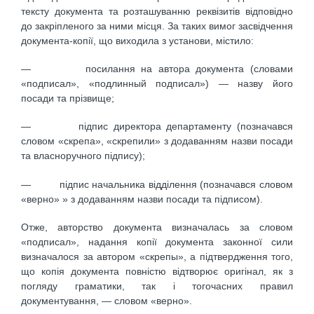
тексту документа та розташуванню реквізитів відповідно
до закріпленого за ними місця. За таких вимог засвідчення
документа-копії, що виходила з установи, містило:
— посилання на автора документа (словами
«подписал», «подлинный подписал») — назву його
посади та прізвище;
— підпис директора департаменту (позначався
словом «скрепа», «скрепили» з додаванням назви посади
та власноручного підпису);
— підпис начальника відділення (позначався словом
«верно» » з додаванням назви посади та підписом).
Отже, авторство документа визначалась за словом
«подписал», надання копії документа законної сили
визначалося за автором «скрепы», а підтвердження того,
що копія документа повністю відтворює оригінал, як з
погляду граматики, так і тогочасних правил
документування, — словом «верно».