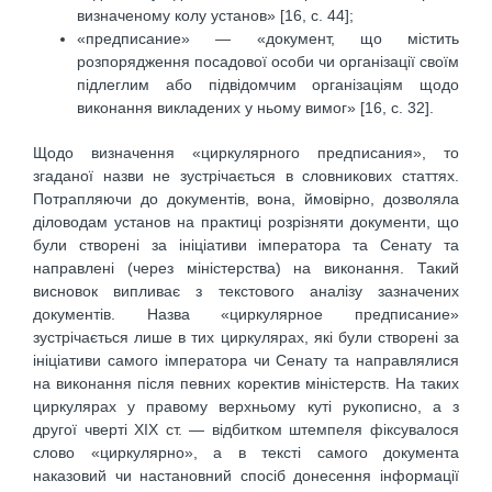
визначеному колу установ» [16, с. 44];
«предписание» — «документ, що містить
розпорядження посадової особи чи організації своїм
підлеглим або підвідомчим організаціям щодо
виконання викладених у ньому вимог» [16, с. 32].
Щодо визначення «циркулярного предписания», то
згаданої назви не зустрічається в словникових статтях.
Потрапляючи до документів, вона, ймовірно, дозволяла
діловодам установ на практиці розрізняти документи, що
були створені за ініціативи імператора та Сенату та
направлені (через міністерства) на виконання. Такий
висновок випливає з текстового аналізу зазначених
документів. Назва «циркулярное предписание»
зустрічається лише в тих циркулярах, які були створені за
ініціативи самого імператора чи Сенату та направлялися
на виконання після певних коректив міністерств. На таких
циркулярах у правому верхньому куті рукописно, а з
другої чверті ХІХ ст. — відбитком штемпеля фіксувалося
слово «циркулярно», а в тексті самого документа
наказовий чи настановний спосіб донесення інформації