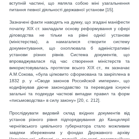
вступній частині, що являла собою міні узагальнення
питання певної діяльності державної установи [15].
Зазначені факти наводять на думку, що згадані маніфести
початку ХІХ ст. закладали основу реформування у сфері
діловодства не тільки на рівні однієї установи
(міністерства), а намагалися створити систему
документування, що охоплювала б адміністративні
установи різних рівнів. Система документів, що
впроваджувалася під час створення міністерств та
використовувалась протягом всього ХІХ ст., як зазначає
А.М.Сокова, «була цілковито сформована та закріплена в
1832 р. у «Своде законов Российской империи», що
кодифікував діюче законодавство та переводив існуючі
загальні та подекуди часткові випадки правил та форм
«письмоводства» в силу закону» [20, с. 212].
Прослідкувати видовий склад вхідних документів від
установ різного рівня підпорядкування до Канцелярії
чернігівського цивільного губернатора стало можливим
завдяки збереженим у фондах Державного архіву
Чернігівської області у великій кількості реєстраційних