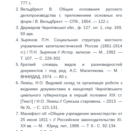
777 с.
Вельдбрехт В. Общие основания русского
делопроизводства с приложением основных его
форм / В. Вельдбрехт. — СПб., 1854. — 122 с.
Держархів Чернігівської обл., ф. 127, оп. 1, спр. 169,
50 арк.
Зырянов П.Н. Социальная структура местного
управления капиталистической России (1861-1914
гг.) / П.Н. Зырянов // Истор. записки. — М., 1982. —
Т. 107. — С. 226-302.
Краткий словарь видов и разновидностей
документов / под ред. А.С. Малитикова. — М. :
ВНИИДАД, 1974. — 80 с.
Леміш, Н.О. Видовий склад та організація роботи з
вхідними документами в канцелярії Чернігівського
цивільного губернатора в першій половині ХІХ ст.
[Текст] / Н.О. Леміш // Сумська старовина. – 2013. —
№ XL. – С. 121-131.
Манифест об «Общем учреждении министерств» от
25 июня 1811 г. // Российское законодательство ХІ-
ХХ вв. — М. : Юрид. лит., 1988. — Т. 6.- С. 92-134.