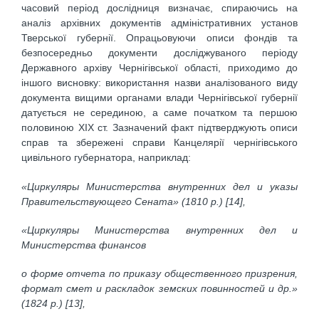
часовий період дослідниця визначає, спираючись на
аналіз архівних документів адміністративних установ
Тверської губернії. Опрацьовуючи описи фондів та
безпосередньо документи досліджуваного періоду
Державного архіву Чернігівської області, приходимо до
іншого висновку: використання назви аналізованого виду
документа вищими органами влади Чернігівської губернії
датується не серединою, а саме початком та першою
половиною ХІХ ст. Зазначений факт підтверджують описи
справ та збережені справи Канцелярії чернігівського
цивільного губернатора, наприклад:
«Циркуляры Министерства внутренних дел и указы
Правительствующего Сената» (1810 р.) [14],
«Циркуляры Министерства внутренних дел и
Министерства финансов
о форме отчета по приказу общественного призрения,
формат смет и раскладок земских повинностей и др.»
(1824 р.) [13],