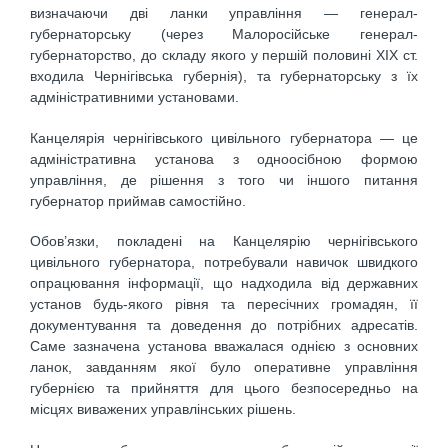
визначаючи дві ланки управління — генерал-
губернаторську (через Малоросійське генерал-
губернаторство, до складу якого у першій половині ХІХ ст.
входила Чернігівська губернія), та губернаторську з їх
адміністративними установами.
Канцелярія чернігівського цивільного губернатора — це
адміністративна установа з одноосібною формою
управління, де рішення з того чи іншого питання
губернатор приймав самостійно.
Обов’язки, покладені на Канцелярію чернігівського
цивільного губернатора, потребували навичок швидкого
опрацювання інформації, що надходила від державних
установ будь-якого рівня та пересічних громадян, її
документування та доведення до потрібних адресатів.
Саме зазначена установа вважалася однією з основних
ланок, завданням якої було оперативне управління
губернією та прийняття для цього безпосередньо на
місцях виважених управлінських рішень.