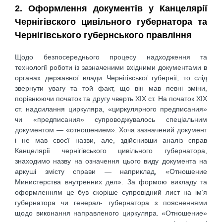
2. Оформлення документів у Канцелярії
Чернігівского цивільного губернатора та
Чернігівського губернського правління
Щодо безпосереднього процесу надходження та
технології роботи із зазначеними вхідними документами в
органах державної влади Чернігівської губернії, то слід
звернути увагу та той факт, що він мав певні зміни,
порівнюючи початок та другу чверть ХІХ ст. На початок ХІХ
ст. надсилання циркуляра, «циркулярного предписания»
чи «предписания» супроводжувалось спеціальним
документом — «отношением». Хоча зазначений документ
і не мав своєї назви, але, здійснивши аналіз справ
Канцелярії чернігівського цивільного губернатора,
знаходимо назву на означення цього виду документа на
аркуші змісту справи — наприклад, «Отношение
Министерства внутренних дел». За формою викладу та
оформленням це був скоріше супровідний лист на ім’я
губернатора чи генерал- губернатора з поясненнями
щодо виконання направленого циркуляра. «Отношение»