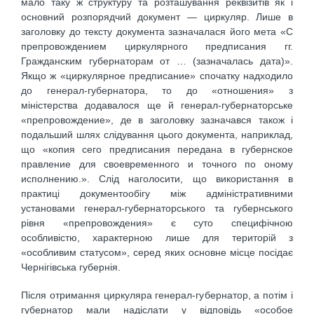
мало таку ж структуру та розташування реквізитів як і
основний розпорядчий документ — циркуляр. Лише в
заголовку до тексту документа зазначалася його мета «С
препровождением циркулярного предписания гг.
Гражданским губернаторам от … (зазначалась дата)».
Якщо ж «циркулярное предписание» спочатку надходило
до генерал-губернатора, то до «отношения» з
міністерства додавалося ще й генерал-губернаторське
«препровождение», де в заголовку зазначався також і
подальший шлях слідування цього документа, наприклад,
що «копия сего предписания передана в губернское
правление для своевременного и точного по оному
исполнению.». Слід наголосити, що використання в
практиці документообігу між адміністративними
установами генерал-губернаторського та губернського
рівня «препровождения» є суто специфічною
особливістю, характерною лише для територій з
«особливим статусом», серед яких основне місце посідає
Чернігівська губернія.
Після отримання циркуляра генерал-губернатор, а потім і
губернатор мали надіслати у відповідь «особое