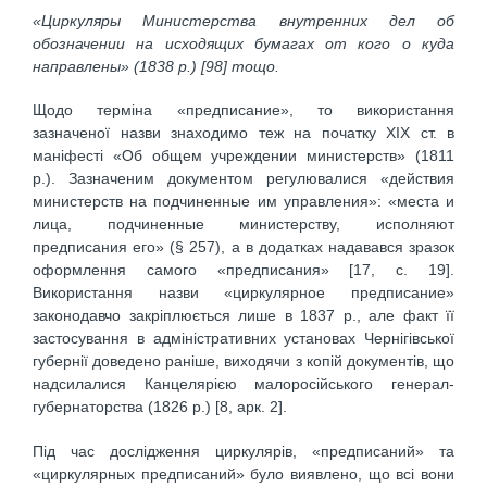
«Циркуляры Министерства внутренних дел об
обозначении на исходящих бумагах от кого о куда
направлены» (1838 р.) [98] тощо.
Щодо терміна «предписание», то використання
зазначеної назви знаходимо теж на початку ХІХ ст. в
маніфесті «Об общем учреждении министерств» (1811
р.). Зазначеним документом регулювалися «действия
министерств на подчиненные им управления»: «места и
лица, подчиненные министерству, исполняют
предписания его» (§ 257), а в додатках надавався зразок
оформлення самого «предписания» [17, с. 19].
Використання назви «циркулярное предписание»
законодавчо закріплюється лише в 1837 р., але факт її
застосування в адміністративних установах Чернігівської
губернії доведено раніше, виходячи з копій документів, що
надсилалися Канцелярією малоросійського генерал-
губернаторства (1826 р.) [8, арк. 2].
Під час дослідження циркулярів, «предписаний» та
«циркулярных предписаний» було виявлено, що всі вони