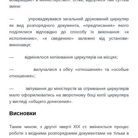
зміни:
— упроваджувався загальний друкований циркуляр
як вид розпорядчого документа, «предписания» якого
поділялися відповідно до способу їх виконання: «к
исполнению», «к сведению» залежно від установи-
виконавця;
— відмінялося копіювання циркулярів на місцях;
— вилучалися з обігу «отношения» та «особые
отношения»;
— звітування до міністерств за отримання циркулярів
мало оформлюватись на зворотному боці копії циркуляра
у вигляді «общего донесения».
Висновки
Таким чином, з другої чверті ХІХ ст. змінюється процес
роботи з вхідними розпорядчими документами не тільки в