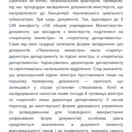
(оригінал чи копія). Визначальним фактором, приміром,
під час процедури засвідчення документів міністерств, що
направлялися до Канцелярії чернігівського цивільного
губернатора, був «рід» документа. Так, відповідно до §
148 маніфесту «Об общем учреждении Министерств»
документи, що виходили з міністерств, поділялися на
«переписку министра» та «переписку департамента».
Саме від такої градації залежали форми засвідчення цих
документів. «Переписка министра» мала «скрепу»
директора департаменту та підпис міністра, а «переписка
департамента» підписувалась директором департаменту
та скріплювалась начальником відділення. Слід зазначити,
що власноручний підпис міністра проставлявся лише на
першому примірнику документа — оригіналі, що
залишався у справі установи- створювача. Копії ж
засвідчувалися написом назви посади й прізвища міністра
та «скрепой» лише директора департаменту. З часом
переходу до міністерської форми державного управління
(із затвердженням для повсюдного використання
уніфікованих форм документів) особлива увага
приділяється зазначенню в документі моменту
відповідальності також і за правильність передачі самого