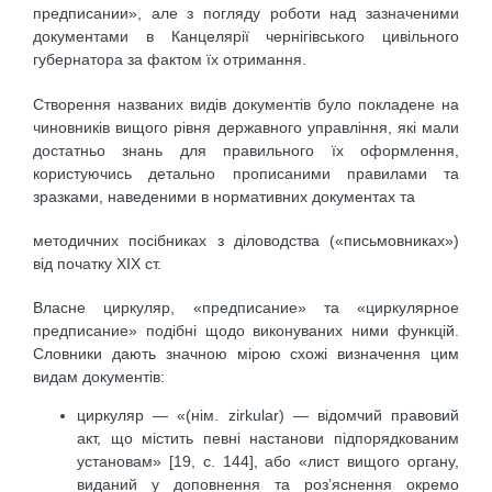
предписании», але з погляду роботи над зазначеними
документами в Канцелярії чернігівського цивільного
губернатора за фактом їх отримання.
Створення названих видів документів було покладене на
чиновників вищого рівня державного управління, які мали
достатньо знань для правильного їх оформлення,
користуючись детально прописаними правилами та
зразками, наведеними в нормативних документах та
методичних посібниках з діловодства («письмовниках»)
від початку ХІХ ст.
Власне циркуляр, «предписание» та «циркулярное
предписание» подібні щодо виконуваних ними функцій.
Словники дають значною мірою схожі визначення цим
видам документів:
циркуляр — «(нім. zirkular) — відомчий правовий
акт, що містить певні настанови підпорядкованим
установам» [19, с. 144], або «лист вищого органу,
виданий у доповнення та роз’яснення окремо