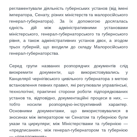
регламентували діяльність губернських установ (від імені
імператора, Сенату, різних міністерств та малоросійського
генерал-губернатора). За їх допомогою досягалась
єдність дій між адміністративними установами
міністерського, генерал-губернаторського та губернського
рівня, а також адміністративних установ двох, а згодом
трьох губерній, що входили до складу Малоросійського
генерал-губернаторства.
Серед групи названих розпорядчих документів слід
виокремити документи, що використовувались у
Канцелярії чернігівського цивільного губернатора з метою
встановлення певних правил, які регулювали управлінські,
технологічні, практичні сторони роботи підпорядкованих
установ та, відповідно, документаційні процеси в них, —
тобто носили розпорядчо-інструктивний характер.
Основними документами, що використовувалися в
зносинах між імператором чи Сенатом та губернією були
укази та циркуляри; між Міністерствами та губернією —
«предписания»; між генерал-губернатором та губернією
— «предложения».