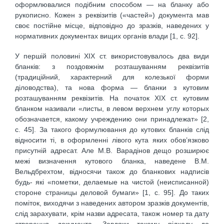
оформлювалися подібним способом — на бланку або
рукописно. Кожен з реквізитів («частей») документа мав
своє постійне місце, відповідно до зразків, наведених у
нормативних документах вищих органів влади [1, с. 92].
У першій половині ХІХ ст. використовувалось два види
бланків: з поздовжнім розташуванням реквізитів
(традиційний, характерний для колезької форми
діловодства), та нова форма — бланки з кутовим
розташуванням реквізитів. На початок ХІХ ст. кутовим
бланком називали «листы, в левом верхнем углу которых
обозначается, какому учреждению они принадлежат» [2,
с. 45]. За такого формулювання до кутових бланків слід
відносити ті, в оформленні лівого кута яких обов’язково
присутній адресат. Але М.В. Варадінов дещо розширює
межі визначення кутового бланка, наведене В.М.
Вельдбрехтом, відносячи також до бланкових надписів
будь- які «пометки, делаемые на чистой (неисписанной)
стороне страницы деловой бумаги» [1, с. 95]. До таких
поміток, виходячи з наведених автором зразків документів,
слід зарахувати, крім назви адресата, також номер та дату
створення документа. Завдяки такому підходу до