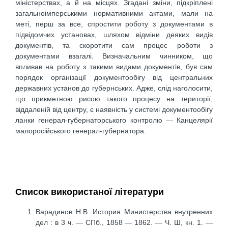
міністерствах, а й на місцях. Згадані зміни, підкріплені
загальноімперськими нормативними актами, мали на
меті, перш за все, спростити роботу з документами в
підвідомчих установах, шляхом відміни деяких видів
документів, та скоротити сам процес роботи з
документами взагалі. Визначальним чинником, що
впливав на роботу з такими видами документів, був сам
порядок організації документообігу від центральних
державних установ до губернських. Адже, слід наголосити,
що прикметною рисою такого процесу на території,
віддаленій від центру, є наявність у системі документообігу
ланки генерал-губернаторського контролю — Канцелярії
малоросійського генерал-губернатора.
Список використаної літератури
Варадинов Н.В. История Министерства внутренних
дел : в 3 ч. — СПб., 1858 — 1862. — Ч. Ш, кн. 1. —