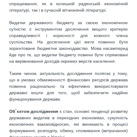
опрацювання, як в колишній радянській економічній
літературі, так і в сучасній вітчизняній літературі.
Видатки державного бюджету за своєю економічною
сутніс­тю є інструментом досягнення вищого критерію
справедливос­ті і корисності для кожного члена
суспільства. На досягнення цієї мети повинно бути
зорієнтоване бюджетне законодавство. Мова насамперед
йде про те, що видатки бюджету повинні бу­ти спрямовані
на вирівнювання доходів окремих верств насе­лення.
Таким чином, актуальність дослідження полягає у тому,
що в умовах обмеженності фінансових ресурсів держава
повинна раціонально та ефективно використовувати
державні кошти для того, щоб забезпечити надійне
функціонування держави.
Об`єктом дослідження
є стан, основні тенденції розвитку
державних видатків в перехідних економіках, сукупність
економічних взаємовідносин, які виникають в процесі
формування, розподілу, обміну, споживання (витрачання)