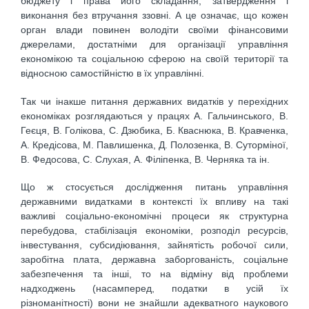
бюджету і права його складання, затвердження і
виконання без втручання ззовні. А це означає, що кожен
орган влади повинен володіти своїми фінансовими
джерелами, достатніми для організації управління
економікою та соціальною сферою на своїй території та
відносною самостійністю в їх управлінні.
Так чи інакше питання державних видатків у перехідних
економіках розглядаються у працях А. Гальчинського, В.
Геєця, В. Голікова, С. Дзюбика, Б. Кваснюка, В. Кравченка,
А. Кредісова, М. Павлишенка, Д. Полозенка, В. Суторміної,
В. Федосова, C. Слухая, А. Філіпенка, В. Черняка та ін.
Що ж стосується дослідження питань управління
державними видатками в контексті їх впливу на такі
важливі соціально-економічні процеси як структурна
перебудова, стабілізація економіки, розподіл ресурсів,
інвестування, субсидіювання, зайнятість робочої сили,
заробітна плата, державна заборгованість, соціальне
забезпечення та інші, то на відміну від проблеми
надходжень (насамперед, податки в усій їх
різноманітності) вони не знайшли адекватного наукового