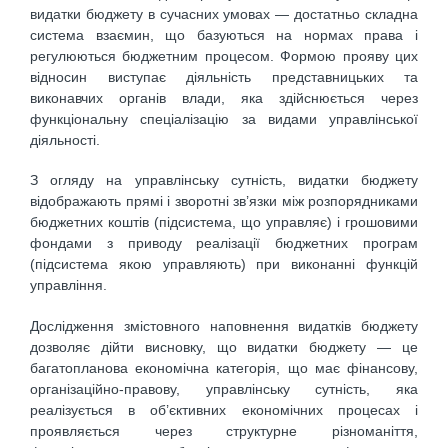
видатки бюджету в сучасних умовах — достатньо складна
система взаємин, що базуються на нормах права і
регулюються бюджетним процесом. Формою прояву цих
відносин виступає діяльність представницьких та
виконавчих органів влади, яка здійснюється через
функціональну спеціалізацію за видами управлінської
діяльності.
З огляду на управлінську сутність, видатки бюджету
відображають прямі і зворотні зв’язки між розпорядниками
бюджетних коштів (підсистема, що управляє) і грошовими
фондами з приводу реалізації бюджетних програм
(підсистема якою управляють) при виконанні функцій
управління.
Дослідження змістовного наповнення видатків бюджету
дозволяє дійти висновку, що видатки бюджету — це
багатопланова економічна категорія, що має фінансову,
організаційно-правову, управлінську сутність, яка
реалізується в об’єктивних економічних процесах і
проявляється через структурне різноманіття,