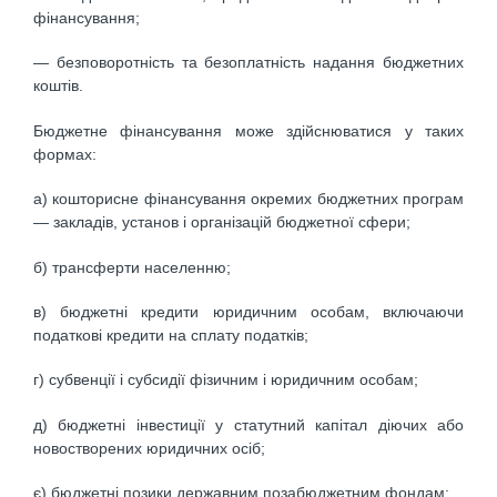
фінансування;
— безповоротність та безоплатність надання бюджетних
коштів.
Бюджетне фінансування може здійснюватися у таких
формах:
а) кошторисне фінансування окремих бюджетних програм
— закладів, установ і організацій бюджетної сфери;
б) трансферти населенню;
в) бюджетні кредити юридичним особам, включаючи
податкові кредити на сплату податків;
г) субвенції і субсидії фізичним і юридичним особам;
д) бюджетні інвестиції у статутний капітал діючих або
новостворених юридичних осіб;
є) бюджетні позики державним позабюджетним фондам;