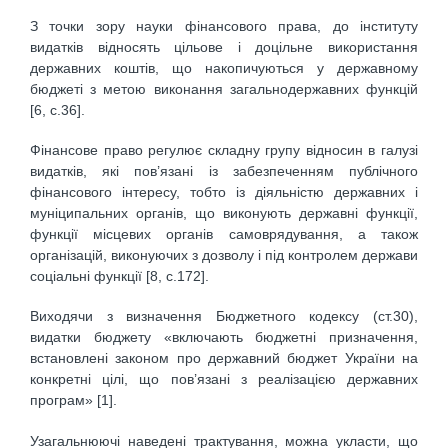
З точки зору науки фінансового права, до інституту
видатків відносять цільове і доцільне використання
державних коштів, що накопичуються у державному
бюджеті з метою виконання загальнодержавних функцій
[6, с.36].
Фінансове право регулює складну групу відносин в галузі
видатків, які пов’язані із забезпеченням публічного
фінансового інтересу, тобто із діяльністю державних і
муніципальних органів, що виконують державні функції,
функції місцевих органів самоврядування, а також
організацій, виконуючих з дозволу і під контролем держави
соціальні функції [8, с.172].
Виходячи з визначення Бюджетного кодексу (ст.30),
видатки бюджету «включають бюджетні призначення,
встановлені законом про державний бюджет України на
конкретні цілі, що пов’язані з реалізацією державних
програм» [1].
Узагальнюючі наведені трактування, можна укласти, що