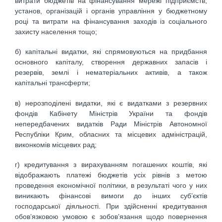
витрати бюджетів на фінансування мережі підприємств,
установ, організацій і органів управління у бюджетному
році та витрати на фінансування заходів із соціального
захисту населення тощо;
б) капітальні видатки, які спрямовуються на придбання
основного капіталу, створення державних запасів і
резервів, землі і нематеріальних активів, а також
капітальні трансферти;
в) нерозподілені видатки, які є видатками з резервних
фондів Кабінету Міністрів України та фондів
непередбачених видатків Ради Міністрів Автономної
Республіки Крим, обласних та місцевих адміністрацій,
виконкомів місцевих рад;
г) кредитування з вирахуванням погашених коштів, які
відображають платежі бюджетів усіх рівнів з метою
проведення економічної політики, в результаті чого у них
виникають фінансові вимоги до інших суб’єктів
господарської діяльності. При здійсненні кредитування
обов’язковою умовою є зобов’язання щодо повернення