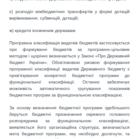
є) розподіл міжбюджетних трансфертів у формі дотацій
вирівнювання, субвенцій, дотацій;
ж) кредити іноземним державам.
Програмна класифікація видатків бюджетів застосовується
при формуванні бюджетів за програмно-цільовим
методом і щорічно визначається у Законі «Про Державний
бюджет України». Обов’язковою умовою формування
програмної класифікації видатків Державного бюджету є
прив’язування конкретної бюджетної програми до
функціональної класифікації. Останнє забезпечує
можливість автоматичного групування показників
бюджетних програм за функціональною класифікацією.
За основу визначення бюджетної програми здебільшого
беруться бюджетні призначення окремого головного
розпорядника за функціональною класифікацією,
виявляється його організаційна структура, визначається
мета бюджетної програми, яку необхідно досягнути, та