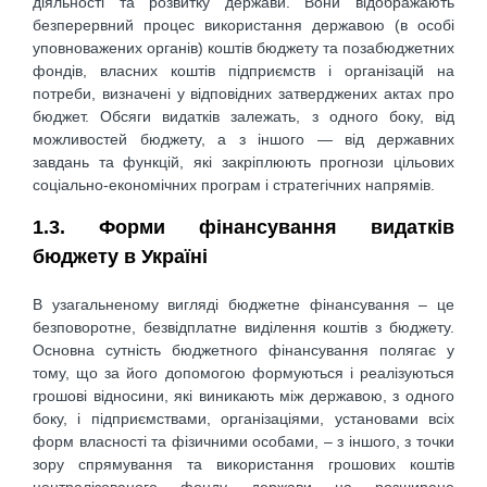
діяльності та розвитку держави. Вони відображають
безперервний процес використання державою (в особі
уповноважених органів) коштів бюджету та позабюджетних
фондів, власних коштів підприємств і організацій на
потреби, визначені у відповідних затверджених актах про
бюджет. Обсяги видатків залежать, з одного боку, від
можливостей бюджету, а з іншого — від державних
завдань та функцій, які закріплюють прогнози цільових
соціально-економічних програм і стратегічних напрямів.
1.3. Форми фінансування видатків
бюджету в Україні
В узагальненому вигляді бюджетне фінансування – це
безповоротне, безвідплатне виділення коштів з бюджету.
Основна сутність бюджетного фінансування полягає у
тому, що за його допомогою формуються і реалізуються
грошові відносини, які виникають між державою, з одного
боку, і підприємствами, організаціями, установами всіх
форм власності та фізичними особами, – з іншого, з точки
зору спрямування та використання грошових коштів
централізованого фонду держави на розширене