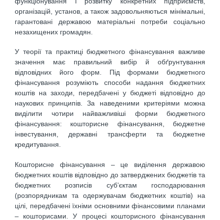
функціонування і розвитку конкретних підприємств,
організацій, установ, а також задовольняються мінімальні,
гарантовані державою матеріальні потреби соціально
незахищених громадян.
У теорії та практиці бюджетного фінансування важливе
значення має правильний вибір й обґрунтування
відповідних його форм. Під формами бюджетного
фінансування розуміють способи надання бюджетних
коштів на заходи, передбачені у бюджеті відповідно до
наукових принципів. За наведеними критеріями можна
виділити чотири найважливіші форми бюджетного
фінансування: кошторисне фінансування, бюджетне
інвестування, державні трансферти та бюджетне
кредитування.
Кошторисне фінансування – це виділення державою
бюджетних коштів відповідно до затверджених бюджетів та
бюджетних розписів суб’єктам господарювання
(розпорядникам та одержувачам бюджетних коштів) на
цілі, передбачені їхніми основними фінансовими планами
– кошторисами. У процесі кошторисного фінансування