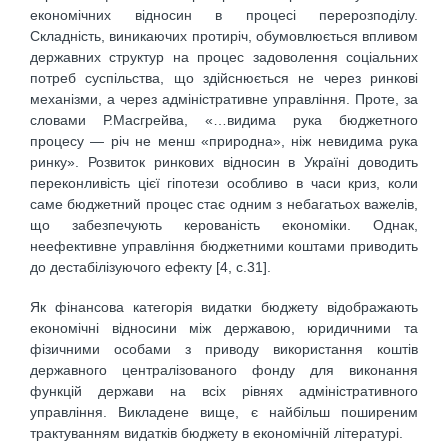
економічних відносин в процесі перерозподілу.
Складність, виникаючих протиріч, обумовлюється впливом
державних структур на процес задоволення соціальних
потреб суспільства, що здійснюється не через ринкові
механізми, а через адміністративне управління. Проте, за
словами Р.Масгрейва, «…видима рука бюджетного
процесу — річ не менш «природна», ніж невидима рука
ринку». Розвиток ринкових відносин в Україні доводить
переконливість цієї гіпотези особливо в часи криз, коли
саме бюджетний процес стає одним з небагатьох важелів,
що забезпечують керованість економіки. Однак,
неефективне управління бюджетними коштами приводить
до дестабілізуючого ефекту [4, с.31].
Як фінансова категорія видатки бюджету відображають
економічні відносини між державою, юридичними та
фізичними особами з приводу використання коштів
державного централізованого фонду для виконання
функцій держави на всіх рівнях адміністративного
управління. Викладене вище, є найбільш поширеним
трактуванням видатків бюджету в економічній літературі.