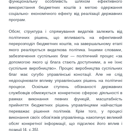
функціональну особливість шляхом ефективного
використання бюджетних коштів з метою одержання
соціально- економічного ефекту від реалізації державних
програм.
Обсяг, структура і спрямування видатків залежить від
політичних рішень, що впливають на ефективний
перерозподіл бюджетних коштів, на завершальному етапі
якого реалізується видаткова політика. Іншими словами,
забезпечення суспільних благ — політичний процес «за
допомогою якого ці блага стають доступними, а не їхнє
суспільне виробництво». Процес виробництва суспільних
благ має сугубо управлінські конотації. Але не слід
недооцінювати впливу управлінських рішень на політичні
процеси. Оскільки ступень обізнаності державних
службовців обмежується конкретною сферою діяльності в
рамках виконання певних функцій, масштабність
прийняття бюджетних рішень управлінцями найчастіше
переважає рішення політиків. Крім того, у процесі
виконання своїх обов’язків управлінець накопичує великий
обсяг конкретної інформації, що підсилює його вплив і
позиції [4, с.35].