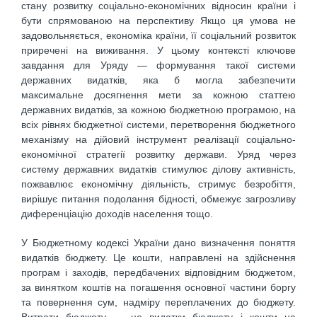
стану розвитку соціально-економічних відносин країни і
бути спрямованою на перспективу Якщо ця умова не
задовольняється, економіка країни, її соціальний розвиток
приречені на виживання. У цьому контексті ключове
завдання для Уряду — формування такої системи
державних видатків, яка б могла забезпечити
максимальне досягнення мети за кожною статтею
державних видатків, за кожною бюджетною програмою, на
всіх рівнях бюджетної системи, перетворення бюджетного
механізму на дійовий інструмент реалізації соціально-
економічної стратегії розвитку держави. Уряд через
систему державних видатків стимулює ділову активність,
пожвавлює економічну діяльність, стримує безробіття,
вирішує питання подолання бідності, обмежує загрозливу
диференціацію доходів населення тощо.
У Бюджетному кодексі України дано визначення поняття
видатків бюджету. Це кошти, направлені на здійснення
програм і заходів, передбачених відповідним бюджетом,
за винятком коштів на погашення основної частини боргу
та повернення сум, надміру переплачених до бюджету.
Витрати бюджету — це видатки бюджету і кошти на