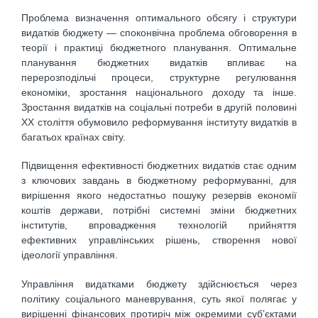
Проблема визначення оптимального обсягу і структури
видатків бюджету — споконвічна проблема обговорення в
теорії і практиці бюджетного планування. Оптимальне
планування бюджетних видатків впливає на
перерозподільчі процеси, структурне регулювання
економіки, зростання національного доходу та інше.
Зростання видатків на соціальні потреби в другій половині
ХХ століття обумовило реформування інституту видатків в
багатьох країнах світу.
Підвищення ефективності бюджетних видатків стає одним
з ключових завдань в бюджетному реформуванні, для
вирішення якого недостатньо пошуку резервів економії
коштів держави, потрібні системні зміни бюджетних
інститутів, впровадження технологій прийняття
ефективних управлінських рішень, створення нової
ідеології управління.
Управління видатками бюджету здійснюється через
політику соціального маневрування, суть якої полягає у
вирішенні фінансових протиріч між окремими суб’єктами