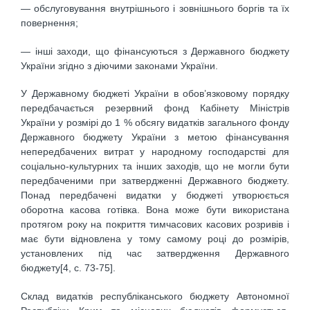
— обслуговування внутрішнього і зовнішнього боргів та їх
повернення;
— інші заходи, що фінансуються з Державного бюджету
України згідно з діючими законами України.
У Державному бюджеті України в обов’язковому порядку
передбачається резервний фонд Кабінету Міністрів
України у розмірі до 1 % обсягу видатків загального фонду
Державного бюджету України з метою фінансування
непередбачених витрат у народному господарстві для
соціально-культурних та інших заходів, що не могли бути
передбаченими при затвердженні Державного бюджету.
Понад передбачені видатки у бюджеті утворюється
оборотна касова готівка. Вона може бути використана
протягом року на покриття тимчасових касових розривів і
має бути відновлена у тому самому році до розмірів,
установлених під час затвердження Державного
бюджету[4, c. 73-75].
Склад видатків республіканського бюджету Автономної