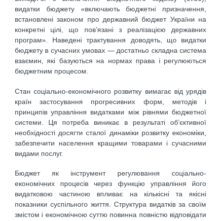
видатки бюджету «включають бюджетні призначення,
встановлені законом про державний бюджет України на
конкретні цілі, що пов’язані з реалізацією державних
програм». Наведені трактування доводять, що видатки
бюджету в сучасних умовах — достатньо складна система
взаємин, які базуються на нормах права і регулюються
бюджетним процесом.
Стан соціально-економічного розвитку вимагає від урядів
країн застосування прогресивних форм, методів і
принципів управління видатками між рівнями бюджетної
системи. Ця потреба виникає в результаті об’єктивної
необхідності досягти сталої динаміки розвитку економіки,
забезпечити населення кращими товарами і сучасними
видами послуг.
Бюджет як інструмент регулювання соціально-
економічних процесів через функцію управління його
видатковою частиною впливає на кількісні та якісні
показники суспільного життя. Структура видатків за своїм
змістом і економічною суттю повинна повністю відповідати