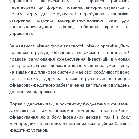
управління підприємством. У процесі ринкових
перетворень ця форма, повинна використовуватися у
першу чергу для структурної перебудови економіки,
створення потужної матеріально-технічної бази для
соціально-культурної сфери, оборони країни та
управління.
За наявності різних форм власності і різних організаційно-
правових структур, об’єднань підприємств і організацій
правове регулювання фінансування інвестицій в умовах
ринку є складним. Бюджетне інвестування за умов ринку
на відміну від планової системи має свої особливості: воно
не є сталим, держава також втручається в процес
фінансово-кредитного забезпечення капітальних вкладень
державних підприємств.
Поряд з державними, в основному бюджетними коштами,
залучаються також іноземні джерела інвестиційного
фінансування як з боку іноземних держав, так і з боку
міжнародних і приватних вітчизняних комерційних банків і
кредитних установ.