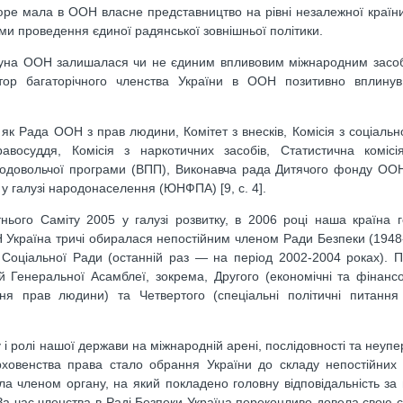
юре мала в ООН власне представництво на рівні незалежної країни
и проведення єдиної радянської зовнішньої політики.
ибуна ООН залишалася чи не єдиним впливовим міжнародним засоб
актор багаторічного членства України в ООН позитивно вплину
як Рада ООН з прав людини, Комітет з внесків, Комісія з соціально
восуддя, Комісія з наркотичних засобів, Статистична комісія
продовольчої програми (ВПП), Виконавча рада Дитячого фонду О
галузі народонаселення (ЮНФПА) [9, с. 4].
нього Саміту 2005 у галузі розвитку, в 2006 році наша країна 
Україна тричі обиралася непостійним членом Ради Безпеки (1948
і Соціальної Ради (останній раз — на період 2002-2004 роках). 
й Генеральної Асамблеї, зокрема, Другого (економічні та фінансо
тання прав людини) та Четвертого (спеціальні політичні питанн
 ролі нашої держави на міжнародній арені, послідовності та неупер
ерховенства права стало обрання України до складу непостійних
а членом органу, на який покладено головну відповідальність за
 За час членства в Раді Безпеки Україна переконливо довела свою 