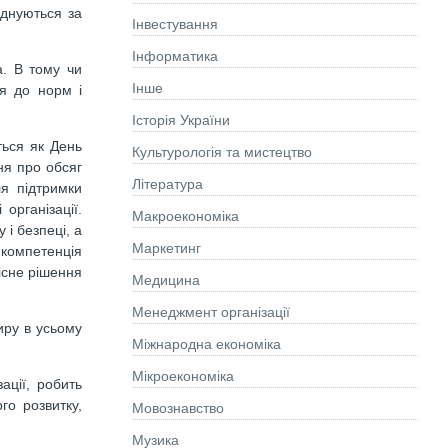
єднуються за
Інвестування
Інформатика
а. В тому чи
Інше
ня до норм і
Історія України
ться як День
Культурологія та мистецтво
ня про обсяг
Літературa
ля підтримки
організації.
Макроекономіка
і безпеці, а
Маркетинг
 компетенція
існе рішення
Медицина
Менеджмент організації
иру в усьому
Міжнародна економіка
Мікроекономіка
ації, робить
го розвитку,
Мовознавство
Музика