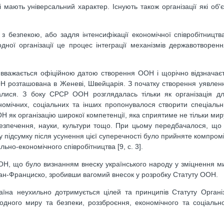
і мають універсальний характер. Існують також організації які об'
з безпекою, або задля інтенсифікації економічної співробітництв
ної організації це процес інтеграції механізмів державотворен
 вважається офіційною датою створення ООН і щорічно відзначає
ОН розташована в Женеві, Швейцарія. З початку створення уявлен
ігалися. З боку СРСР ООН розглядалась тільки як організація д
омічних, соціальних та інших пропонувалося створити спеціальні 
 як організацію широкої компетенції, яка сприятиме не тільки миру 
абезпечення, науки, культури тощо. При цьому передбачалося, що
у підсумку після усунення цієї суперечності було прийняте компром
но-економічного співробітництва [9, с. 3].
ОН, що було визнанням внеску українського народу у зміцнення м
у Сан-Франциско, зробивши вагомий внесок у розробку Статуту ООН.
раїна неухильно дотримується цілей та принципів Статуту Організ
одного миру та безпеки, роззброєння, економічного та соціально