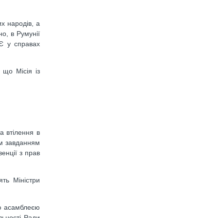
х народів, а
о, в Румунії
СЄ у справах
 що Місія із
а втілення в
им завданням
енції з прав
ть Міністри
ою асамблеєю
льності Ради