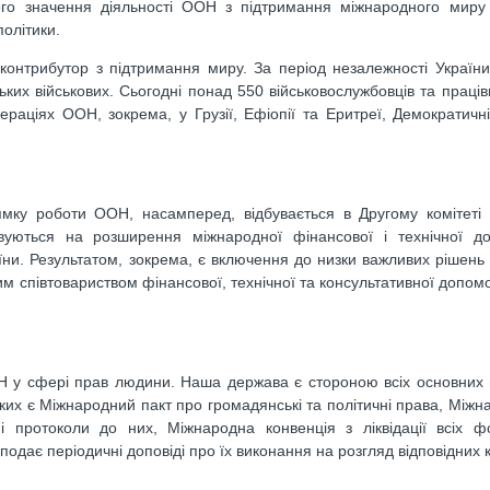
го значення діяльності ООН з підтримання міжнародного миру 
політики.
контрибутор з підтримання миру. За період незалежності Україн
ких військових. Сьогодні понад 550 військовослужбовців та працівн
раціях ООН, зокрема, у Грузії, Ефіопії та Еритреї, Демократичні
ямку роботи ООН, насамперед, відбувається в Другому комітеті
овуються на розширення міжнародної фінансової і технічної д
їни. Результатом, зокрема, є включення до низки важливих рішень
 співтовариством фінансової, технічної та консультативної допомо
ОН у сфері прав людини. Наша держава є стороною всіх основних
их є Міжнародний пакт про громадянські та політичні права, Міжн
вні протоколи до них, Міжнародна конвенція з ліквідації всіх 
подає періодичні доповіді про їх виконання на розгляд відповідних