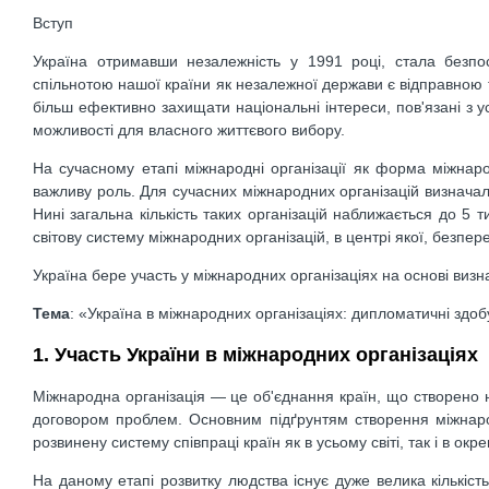
Вступ
Україна отримавши незалежність у 1991 році, стала безпо
спільнотою нашої країни як незалежної держави є відправною 
більш ефективно захищати національні інтереси, пов'язані з
можливості для власного життєвого вибору.
На сучасному етапі міжнародні організації як форма міжнаро
важливу роль. Для сучасних міжнародних організацій визнача
Нині загальна кількість таких організацій наближається до 5
світову систему міжнародних організацій, в центрі якої, безпе
Україна бере участь у міжнародних організаціях на основі визн
Тема
: «Україна в міжнародних організаціях: дипломатичні здоб
1. Участь України в міжнародних організаціях
Міжнародна організація — це об'єднання країн, що створено
договором проблем. Основним підґрунтям створення міжнародн
розвинену систему співпраці країн як в усьому світі, так і в окр
На даному етапі розвитку людства існує дуже велика кількіст