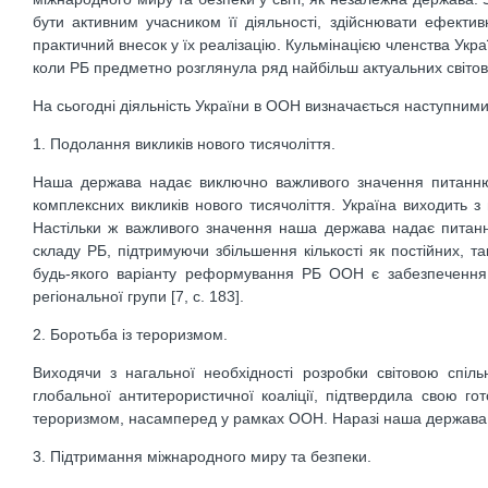
бути активним учасником її діяльності, здійснювати ефект
практичний внесок у їх реалізацію. Кульмінацією членства Укра
коли РБ предметно розглянула ряд найбільш актуальних світови
На сьогодні діяльність України в ООН визначається наступним
1. Подолання викликів нового тисячоліття.
Наша держава надає виключно важливого значення питанню 
комплексних викликів нового тисячоліття. Україна виходить з
Настільки ж важливого значення наша держава надає питан
складу РБ, підтримуючи збільшення кількості як постійних,
будь-якого варіанту реформування РБ ООН є забезпечення а
регіональної групи [7, с. 183].
2. Боротьба із тероризмом.
Виходячи з нагальної необхідності розробки світовою спі
глобальної антитерористичної коаліції, підтвердила свою г
тероризмом, насамперед у рамках ООН. Наразі наша держава є
3. Підтримання міжнародного миру та безпеки.