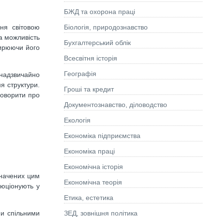
БЖД та охорона праці
Біологія, природознавство
ня світовою
а можливість
Бухгалтерський облік
ширюючи його
Всесвітня історія
Географія
 надзвичайно
я структури.
Гроші та кредит
говорити про
Документознавство, діловодство
Екологія
Економіка підприємства
Економіка праці
Економічна історія
значених цим
Економічна теорія
люціонують у
Етика, естетика
ЗЕД, зовнішня політика
ми спільними