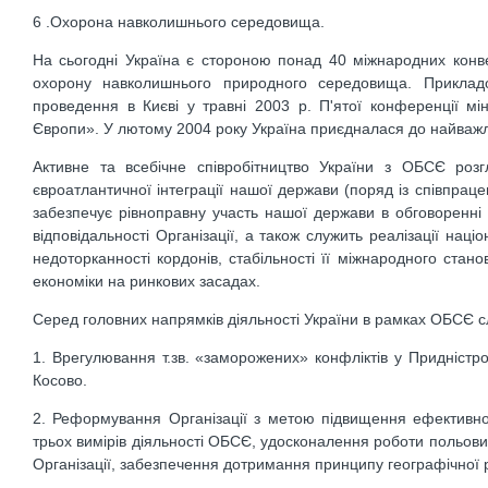
6 .Охорона навколишнього середовища.
На сьогодні Україна є стороною понад 40 міжнародних конв
охорону навколишнього природного середовища. Прикладо
проведення в Києві у травні 2003 р. П'ятої конференції м
Європи». У лютому 2004 року Україна приєдналася до найважливі
Активне та всебічне співробітництво України з ОБСЄ розг
євроатлантичної інтеграції нашої держави (поряд із співпра
забезпечує рівноправну участь нашої держави в обговоренні 
відповідальності Організації, а також служить реалізації наці
недоторканності кордонів, стабільності її міжнародного стан
економіки на ринкових засадах.
Серед головних напрямків діяльності України в рамках ОБСЄ сл
1. Врегулювання т.зв. «заморожених» конфліктів у Придністро
Косово.
2. Реформування Організації з метою підвищення ефективност
трьох вимірів діяльності ОБСЄ, удосконалення роботи польови
Організації, забезпечення дотримання принципу географічної рі