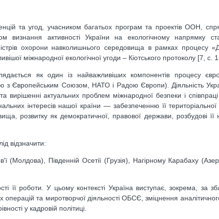
енцій та угод, учасником багатьох програм та проектів ООН, сп
м визнання активності України на екологічному напрямку ст
іністрів охорони навколишнього середовища в рамках процесу «
шої міжнародної екологічної угоди – Кіотського протоколу [7, с. 1
лядається як один із найважливіших компонентів процесу євро
цею з Європейським Союзом, НАТО і Радою Європи). Діяльність Ук
та вирішенні актуальних проблем міжнародної безпеки і співпраці
ональних інтересів нашої країни — забезпеченню її територіальної 
овища, розвитку як демократичної, правової держави, розбудові її 
ід відзначити:
в'ї (Молдова), Південній Осетії (Грузія), Нагірному Карабаху (Азе
і її роботи. У цьому контексті Україна виступає, зокрема, за з
х операцій та миротворчої діяльності ОБСЄ, зміцнення аналітичног
вності у кадровій політиці.