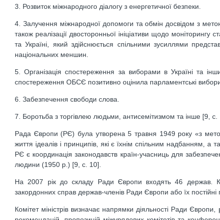
3. Розвиток міжнародного діалогу з енергетичної безпеки.
4. Залучення міжнародної допомоги та обмін досвідом з мето
також реалізації двосторонньої ініціативи щодо моніторингу с
та Україні, який здійснюється спільними зусиллями предст
національних меншин.
5. Організація спостереження за виборами в Україні та інш
спостереження ОБСЄ позитивно оцінила парламентські вибори 
6. Забезпечення свободи слова.
7. Боротьба з торгівлею людьми, антисемітизмом та інше [9, с. 
Рада Європи (РЄ) була утворена 5 травня 1949 року «з мето
життя ідеалів і принципів, які є їхнім спільним надбанням, 
РЄ є координація законодавств країн-учасниць для забезпечен
людини (1950 р.) [9, с. 10].
На 2007 рік до складу Ради Європи входять 46 держав. Ко
закордонних справ держав-членів Ради Європи або їх постійні
Комітет міністрів визначає напрямки діяльності Ради Європ
рекомендацій, пропозицій міжурядових комітетів та конференц