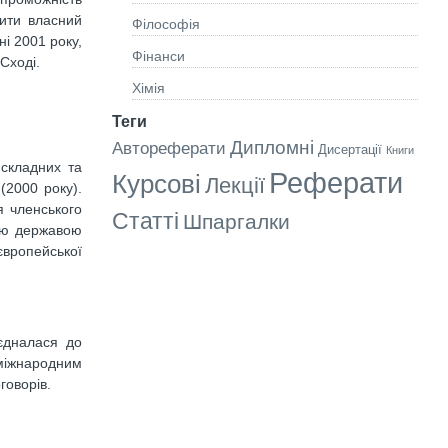
бити власний
Філософія
ні 2001 року,
Фінанси
Сході.
Хімія
Теги
Дипломні
Автореферати
Дисертації
Книги
складних та
Реферати
Курсові
Лекції
(2000 року).
 членського
Статті
Шпаргалки
шою державою
європейської
єдналася до
 міжнародним
говорів.