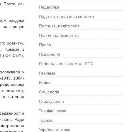
. Проте, де-
Педагогіка
Податки, податкова система
ом, завдяки
Політика, політологія
в на процес
Політична економіка
го розвитку,
Право
, Комісія з
Психологія
ОН (ЮНІСЕФ),
Регіональна економіка, РПС
головувала у
Реклама
-1949, 1984-
Релігія
Представники
ві питання),
Соціологія
я та питання
Страхування
Технічні науки
едженості її
 членів Ради
Туризм
 підтримання
Українська мова
спроможність