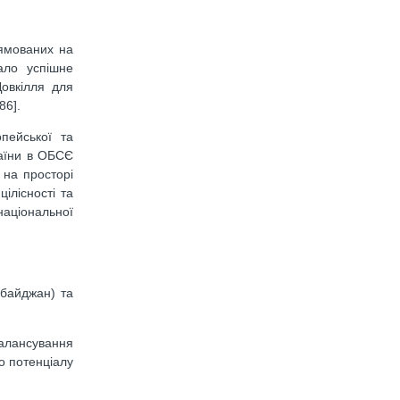
рямованих на
ало успішне
Довкілля для
86].
пейської та
раїни в ОБСЄ
 на просторі
цілісності та
національної
рбайджан) та
балансування
о потенціалу