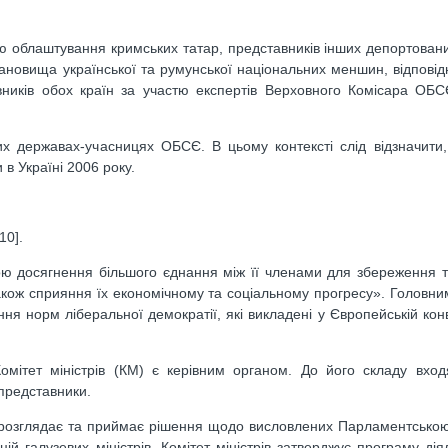
ю облаштування кримських татар, представників інших депортовани
тановища української та румунської національних меншин, відповідн
авників обох країн за участю експертів Верховного Комісара ОБ
их державах-учасницях ОБСЄ. В цьому контексті слід відзначити,
в Україні 2006 року.
10].
ю досягнення більшого єднання між її членами для збереження т
а також сприяння їх економічному та соціальному прогресу». Головн
ня норм ліберальної демократії, які викладені у Європейській конв
мітет міністрів (КМ) є керівним органом. До його складу входя
 представники.
и, розглядає та приймає рішення щодо висловлених Парламентськ
ій галузевих міністрів. Комітет міністрів затверджує програму дія