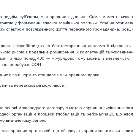
середнім суб'єктом міжнародних відносин. Саме момент визнан
точкою у формуванні власної зовнішньої політики. Україна отримал
 усім спектром повсякденного життя пересічного громадянина, роз
дного співробітництва та багатосторонньої дипломатії відіграють
льною рисою є подальше розширення їх компетенцій та ускладненн
 тисяч, з яких понад 400 — міжурядові. Тому можна із впевненістю 
речно, перебуває ООН.
аних в світі норм та стандартів міжнародного права.
утки та нереалізовані можливості».
 на основі міжнародного договору з метою сприяння вирішенню за
ої організації є процеси глобалізації та регіоналізації, що ево
емо визначеному регіоні.
ь міжнародних організацій, що об'єднують країни за тими чи інши