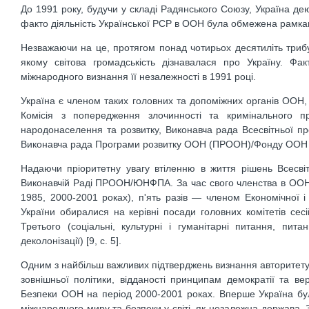
До 1991 року, будучи у складі Радянського Союзу, Україна де
факто діяльність Української РСР в ООН була обмежена рамкам
Незважаючи на це, протягом понад чотирьох десятиліть тр
якому світова громадськість дізнавалася про Україну. Ф
міжнародного визнання її незалежності в 1991 році.
Україна є членом таких головних та допоміжних органів ООН, 
Комісія з попередження злочинності та кримінального пра
народонаселення та розвитку, Виконавча рада Всесвітньої 
Виконавча рада Програми розвитку ООН (ПРООН)/Фонду ООН у 
Надаючи пріоритетну увагу втіленню в життя рішень Всесвіт
Виконавчій Раді ПРООН/ЮНФПА. За час свого членства в ООН 
1985, 2000-2001 роках), п'ять разів — членом Економічної 
України обиралися на керівні посади головних комітетів сесі
Третього (соціальні, культурні і гуманітарні питання, пи
деколонізації) [9, с. 5].
Одним з найбільш важливих підтверджень визнання авторитету і
зовнішньої політики, відданості принципам демократії та в
Безпеки ООН на період 2000-2001 роках. Вперше Україна бул
міжнародного миру та безпеки у світі, як незалежна держава.