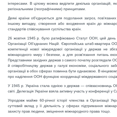
інтересами. В цілому можна виділити декілька організацій, як
регіональними (географічними) принципами.
Деякі країни об'єднуються для подолання загроз, пов'язаних 
іншому випадку, створення або входження країн до міжнарод
стандартів співіснування суспільства країн.
26 жовтня 1945 р. було ратифіковано Статут ООН, цей день
Організації Об'єднаних Націй. Європейська штаб-квартира О
компетенції нової міжурядової організації у держав не зб
міжнародного миру і безпеки, а для розв'язання питань екон
Представники західних держав з самого початку розглядали ООН
й співробітництву держав у галузі економіки, соціального з
організації в обох сферах повинна бути однаковою. В кінцевом
про наділення ООН функцією координації міждержавного соціаль
У 1945 р. Україна стала однією з держав — співзасновниць О
світі. Делегація України взяла активну участь у конференції 
Упродовж майже 60-річної історії членства в Організації Ук
суттєвий вклад у її діяльність у сферах підтримання міжнар
захисту прав людини, зміцнення міжнародного права тощо.