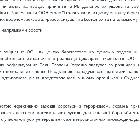
ивний вплив на процес прийняття в РБ доленосних рішень та ро
їни в Раді Безпеки ООН стало її головування в цьому органі у берез
х проблем, зокрема, кризові ситуації на Балканах та на Близькому 
и напрямками роботи:
зміцнення ООН як центру багатосторонніх зусиль у подоланні 
 необхідності забезпечення реалізації Декларації тисячоліття ООН 
ню реформування Ради Безпеки. Україна виступає за розширення
 так i непостійних членів. Неодмінною передумовою підтримки на
декватного рівня представленості в цьому органі країн Східно
льнотою ефективних заходів боротьби з тероризмом, Україна при
отовність докласти максимальних зусиль для спільної боротьби з
 учасником усіх універсальних антитерористичних міжнародних до