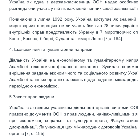
Україна як одна з держав-засновниць ООН надає особливо
розглядаючи участь у ній як важливий чинник своєї зовнішньої 
Починаючи з липня 1992 року, Україна виступає як значний 
миротворчих операціях взяли участь близько 28 тисяч українсь
внутрішніх справ представляють Україну в 7 миротворчих опе
Конго, Косово, Ліберії, Судані та Тиморі-Лешті [7,с. 184].
4. Економічний та гуманітарний напрями.
Діяльність України на економічному та гуманітарному напр
Асамблеї (економічно-фінансові питання). Зусилля спрям
вирішення завдань економічного та соціального розвитку Укра
Асамблеї та інших органів положень щодо надання міжнародним
перехідною економікою.
5 Захист прав людини.
Україна є активним учасником діяльності органів системи О
правових документів ООН з прав людини, найважливішими з як
про економічні, соціальні та культурні права, Факультати
дискримінації. Як учасниця цих міжнародних договорів Україна 
органів [7, с. 185].