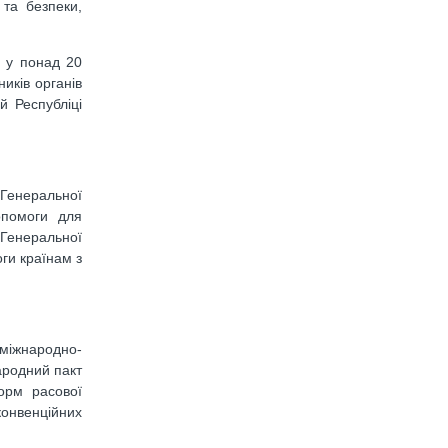
та безпеки,
и у понад 20
иків органів
й Республіці
 Генеральної
опомоги для
 Генеральної
ги країнам з
 міжнародно-
ародний пакт
форм расової
 конвенційних