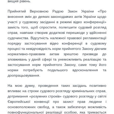
вищий рівень.
Прийнятий Верховною Радою Закон України «Про
внесення змін до деяких законодавчих актів України щодо
участі у судовому засіданні в режимі відео конференції»
замість того, щоб спростити, полегшити судовий розгляд
справ, навпаки створив додаткові перешкоди у здійсненні
судочинства. Відсутність належної правової регламентації
порядку застосування відео конференції в судовому
процесі та невідповідність норм прийнятого Закону діючим
нормативно-правовим актам зрештою призведе до
зловживань у даній сфері та унеможливить реалізацію та
застосування норм прийнятого Закону, саме тому його
норми потребують подальшого вдосконалення та
доопрацьовування.
На мою думку, проведення таких засідань позитивно
впливає на строки судового розгляду кримінальних справ,
дотримання «розумних строків» судового розгляду у світлі
Європейської конвенції про захист прав людини і
основоположних свобод, а також забезпечує можливість
повнофункціональної реалізації особою, яка тримається