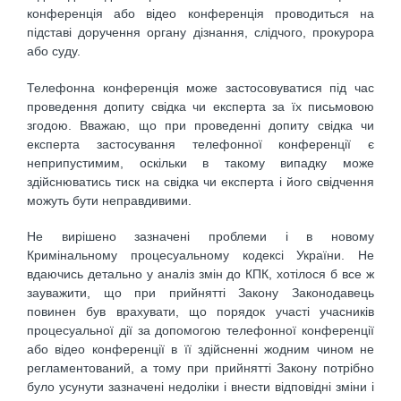
конференція або відео конференція проводиться на
підставі доручення органу дізнання, слідчого, прокурора
або суду.
Телефонна конференція може застосовуватися під час
проведення допиту свідка чи експерта за їх письмовою
згодою. Вважаю, що при проведенні допиту свідка чи
експерта застосування телефонної конференції є
неприпустимим, оскільки в такому випадку може
здійснюватись тиск на свідка чи експерта і його свідчення
можуть бути неправдивими.
Не вирішено зазначені проблеми і в новому
Кримінальному процесуальному кодексі України. Не
вдаючись детально у аналіз змін до КПК, хотілося б все ж
зауважити, що при прийнятті Закону Законодавець
повинен був врахувати, що порядок участі учасників
процесуальної дії за допомогою телефонної конференції
або відео конференції в її здійсненні жодним чином не
регламентований, а тому при прийнятті Закону потрібно
було усунути зазначені недоліки і внести відповідні зміни і