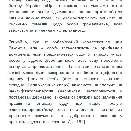
Закону України «Про нотаріат», за умовами якого
встановлення особи здійснюється за паспортом або за
іншими документами, які унеможливлюють виникнення
будь-яких сумнівів щодо особи громадянина, який
звернувся за вчиненням нотаріальної дії.
Звичайно, суд не зобов’язаний користуватися цим
Законом, але ж особу встановлюють за оригіналом
документа, який пред’являється суду. У випадку участі
особи у відеоконференції можливість суду перевірити
особу стає проблематичною. Варіантами розв’язання цієї
колізії може бути використання особистого цифрового
підпису фізичної особи (але це створить додаткові
складнощі для учасника спору), використання сполучення
ідентифікатора/пароля (наприклад, застосовується у
постановах Державної виконавчої служби) або залучення
працівника апарату суду, що надає послуги
відеоконференцзв’язку для встановлення особи за
оригіналом документа та відображення такої дії у
протоколі судового засідання [7, c. 192].