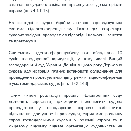
закінчення судового засідання приєднується до матеріалів
справи (ст. 74-1 ГПК).
На сьогодні в судах України активно впроваджується
система відеоконференцзв’язку. Також для секретарів
судових засідань проводяться відповідні навчальні заняття
та практикуми.
Системами відеоконференцзв’язку вже обладнано 10
судів господарської юрисдикції, у тому числі Вищий
господарський суд України. До кінця цього року Державна
судова адміністрація планує встановити обладнання для
проведення процесуальних дій у режимі відеоконференції
в усіх господарських судах [5, c. 142-143].
Таким чином реалізація проекту «Електронний суд»
дозволить спростити, прискорити і здешевити судове
провадження у господарських справах, забезпечить
підвищення доступності правосуддя, сприятиме розгляду
справ господарськими судами у розумні строки та в
кінцевому підсумку підніме організацію судочинства на