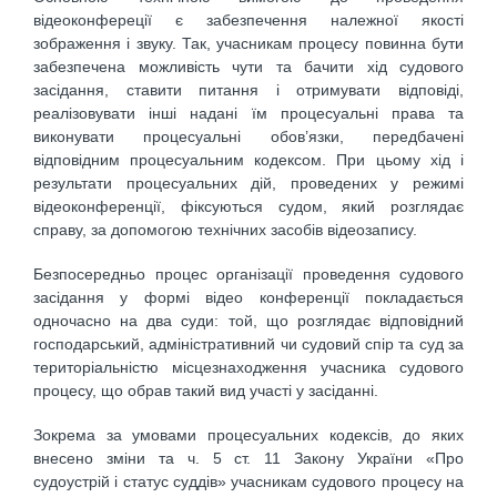
відеоконфереції є забезпечення належної якості
зображення і звуку. Так, учасникам процесу повинна бути
забезпечена можливість чути та бачити хід судового
засідання, ставити питання і отримувати відповіді,
реалізовувати інші надані їм процесуальні права та
виконувати процесуальні обов’язки, передбачені
відповідним процесуальним кодексом. При цьому хід і
результати процесуальних дій, проведених у режимі
відеоконференції, фіксуються судом, який розглядає
справу, за допомогою технічних засобів відеозапису.
Безпосередньо процес організації проведення судового
засідання у формі відео конференції покладається
одночасно на два суди: той, що розглядає відповідний
господарський, адміністративний чи судовий спір та суд за
територіальністю місцезнаходження учасника судового
процесу, що обрав такий вид участі у засіданні.
Зокрема за умовами процесуальних кодексів, до яких
внесено зміни та ч. 5 ст. 11 Закону України «Про
судоустрій і статус суддів» учасникам судового процесу на