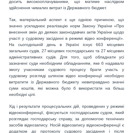
досить високооплачуваними, що матиме наслідком
здійснення чималих витрат із Державного бюджет.
Так, матеріальний аспект є ще однією причиною, що
значно ускладнює реалізацію норм Закону України «Про
внесення змін до деяких законодавчих актів України щодо
участі у судовому засіданні в режимі відео конференції».
На сьогоднішній день в Україні існує 663 місцевих
загальних судів, 27 місцевих господарських та 27 місцевих
адміністративних судів. Для того, щоб обладнати усі
зазначені суди необхідним обладнанням, яке б надавало
змогу учасникам судового процесу брати участь у
судовому розгляді шляхом відео конференції необхідно
витратити із Державного бюджету невиправдано значні
суми коштів, які можна було б використати на більш
необхідні цілі.
Хід і результати процесуальних дій, проведених у режимі
відеоконференції, фіксуються господарським судом, який
розглядає господарську справу, за допомогою технічних
засобів відеозапису. Носій відеозапису відеоконференції є
додатком до протоколу судового засідання і після