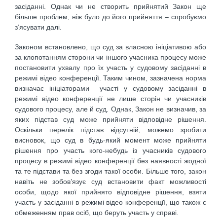
засіданні. Однак чи не створить прийнятий Закон ще
більше проблем, ніж було до його прийняття – спробуємо
з’ясувати далі.
Законом встановлено, що суд за власною ініціативою або
за клопотанням сторони чи іншого учасника процесу може
постановити ухвалу про їх участь у судовому засіданні в
режимі відео конференції. Таким чином, зазначена норма
визначає ініціаторами участі у судовому засіданні в
режимі відео конференції не лише сторін чи учасників
судового процесу, але й суд. Однак, Закон не визначив, за
яких підстав суд може прийняти відповідне рішення.
Оскільки перелік підстав відсутній, можемо зробити
висновок, що суд в будь-який момент може прийняти
рішення про участь кого-небудь із учасників судового
процесу в режимі відео конференції без наявності жодної
та те підстави та без згоди такої особи. Більше того, закон
навіть не зобов’язує суд встановити факт можливості
особи, щодо якої прийнято відповідне рішення, взяти
участь у засіданні в режимі відео конференції, що також є
обмеженням прав осіб, що беруть участь у справі.