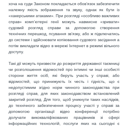
хоча на суди Законом покладається обов’язок забезпечити
належну якість зображення та звуку, однак як бути із
«хакерськими атаками». При розгляді «особливо важливих
справ» комп’ютерні генії можуть навмисне «зривати»
судовий розгляд справи за допомогою створення
технічних перешкод, псування зв’язку, або ж підключатись
до системи і здійснювати копіювання судового засідання а
потім викладати відео в мережі Інтернет в режимі вільного
доступу.
Такі дії можуть призвести до розкриття державної таємниці
чи розголошення відомостей про інтимні чи інші особисті
сторони життя осіб, які беруть участь у справі, або
відомостей, що принижують їх честь і гідність, що є
недопустимим згідно норм чинного законодавства при
розгляді справ, для яких законодавством встановлений
закритий розгляд. Для того, щоб уникнути таких наслідків,
до технічного забезпечення процесу участі у справі за
допомогою організації відео конференції потрібно
долучати викокваліфікованих працівників зі сфері
інформаційних технологій, послуги яких на сьогодні є