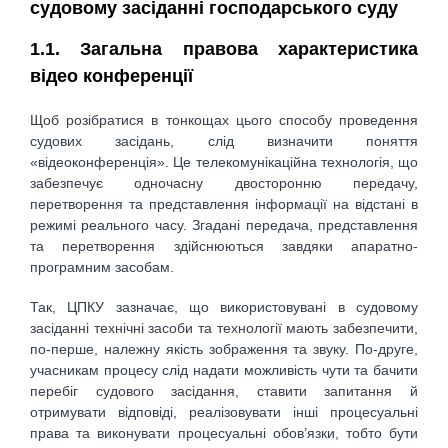
судовому засіданні господарського суду
1.1. Загальна правова характеристика
відео конференції
Щоб розібратися в тонкощах цього способу проведення
судових засідань, слід визначити поняття
«відеоконференція». Це телекомунікаційна технологія, що
забезпечує одночасну двосторонню передачу,
перетворення та представлення інформації на відстані в
режимі реального часу. Згадані передача, представлення
та перетворення здійснюються завдяки апаратно-
програмним засобам.
Так, ЦПКУ зазначає, що використовувані в судовому
засіданні технічні засоби та технології мають забезпечити,
по-перше, належну якість зображення та звуку. По-друге,
учасникам процесу слід надати можливість чути та бачити
перебіг судового засідання, ставити запитання й
отримувати відповіді, реалізовувати інші процесуальні
права та виконувати процесуальні обов’язки, тобто бути