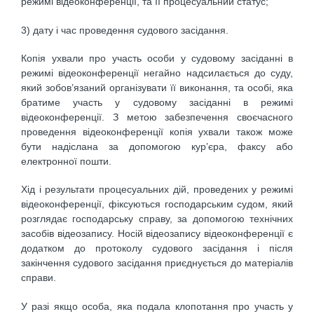
режимі відеоконференції, та її процесуальний статус;
3) дату і час проведення судового засідання.
Копія ухвали про участь особи у судовому засіданні в
режимі відеоконференції негайно надсилається до суду,
який зобов’язаний організувати її виконання, та особі, яка
братиме участь у судовому засіданні в режимі
відеоконференції. З метою забезпечення своєчасного
проведення відеоконференції копія ухвали також може
бути надіслана за допомогою кур’єра, факсу або
електронної пошти.
Хід і результати процесуальних дій, проведених у режимі
відеоконференції, фіксуються господарським судом, який
розглядає господарську справу, за допомогою технічних
засобів відеозапису. Носій відеозапису відеоконференції є
додатком до протоколу судового засідання і після
закінчення судового засідання приєднується до матеріалів
справи.
У разі якщо особа, яка подала клопотання про участь у