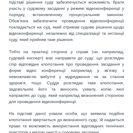
підставі рішення суду забезпечується можливість брати
участь у судовому засіданні у режимі відеоконференції у
порядку, встановленому процесуальним законом.
Обов’язок забезпечити проведення відеоконференції
покладається на суд, який отримав судове рішення щодо
відеоконференції, незалежно від спеціалізації та інстанції
суду, який прийняв таке рішення.
Тобто на практиці сторона у справі (чи, наприклад,
судовий експерт) має направити до суду, що розглядає
спір відповідне клопотання про проведення засідання у
формі відео конференції наприклад у зв’язку з
неможливістю вибуття у відрядження чи за станом
здоров’я, тощо. Суддя розглядає таке клопотання,
задовольняє його та виносить ухвалу, копію якої
направляє до суду, який наприклад визначений стороною
для проведення відеоконференції.
На підставі даної ухвали особа, що заявила подібне
клопотання звертається до визначеного суду, їй надається
право та можливість використання відповідних технічних
пристроїв з метою участі у судовому засіданні.