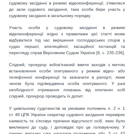
судовому засіданні в режимі відеоконференції, з’явилася
до зали судового засідання, така особа бере участь у
судовому засіданні в загальному порядку.
Участь особи у судовому засіданні в режимі
відеоконференції згідно з правилами цієї статті може
відбуватися під час вирішення господарських спорів у
судах першої, апеляційної, касаційної інстанцій та
перегляду справ Верховним Судом України [6, c. 235-236].
Слідчий, прокурор зобов’язаний вжити заходів з метою
встановлення особи опитуваного у режимі відео- або
телефонної конференції та зазначити в рапорті, яким
чином була підтверджена особа опитуваного. У разі
необхідності отримання показань від опитаних осіб
слідчий, прокурор проводить їх допит.
У цивільному судочинстві за умовами положень п. 2 ч. 1
ст. 48 ЦПК України секретар судового засідання перевіряє
наявність та з’ясовує причини відсутності осіб, яких було
викликано до суду, і доповідає про це головуючому. У
такому випадку слід нагадати положення абз. 3 ст. 43