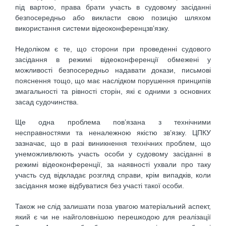
під вартою, права брати участь в судовому засіданні
безпосередньо або викласти свою позицію шляхом
використання системи відеоконференцзв’язку.
Недоліком є те, що сторони при проведенні судового
засідання в режимі відеоконференції обмежені у
можливості безпосередньо надавати докази, письмові
пояснення тощо, що має наслідком порушення принципів
змагальності та рівності сторін, які є одними з основних
засад судочинства.
Ще одна проблема пов’язана з технічними
несправностями та неналежною якістю зв’язку. ЦПКУ
зазначає, що в разі виникнення технічних проблем, що
унеможливлюють участь особи у судовому засіданні в
режимі відеоконференції, за наявності ухвали про таку
участь суд відкладає розгляд справи, крім випадків, коли
засідання може відбуватися без участі такої особи.
Також не слід залишати поза увагою матеріальний аспект,
який є чи не найголовнішою перешкодою для реалізації