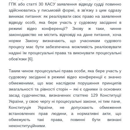
ГПК або статті 30 КАСУ заявлення відводу судді повинно
здійснюватись у письмовій формі, в зв’язку з цим одразу
виникає питання: як реалізувати своє право на заявлення
відводу особі, яка бере участь у судовому засіданні в
режимі відео конференції? Знову ж таки, чинне
законодавство не містить відповіді на дане питання, хоча
норми Закону визначають, що учасникам судового
процесу має бути забезпечена можливість реалізовувати
надані їм процесуальні права та виконувати процесуальні
обов’язки [6].
Таким чином процесуальні права особи, яка бере участь у
судовому засіданні в режимі відео конференції є значно
обмеженими, що має наслідком порушення принципів
змагальності та рівності сторін – які є одними із основних
засад судочинства, визначених статтею 129 Конституції
України, у свою чергу ні процесуальні закони, ні тим паче,
Конституція України, не допускають обмеження
встановлених прав людини, а нормативні акти, що
обмежують такі права, повинні бути визнані
неконституційними.