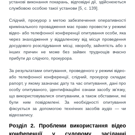
установі виконання покарань, відповідні дії, здійснюються
службовою особою такої установи [5, c. 139].
Слідчий, прокурор з метою забезпечення оперативності
кримінального провадження має право провести у режимі
відео- або телефонної конференції опитування особи, яка
через знаходження у віддаленому від місця проведення
досудового розслідування місці, хворобу, зайнятість або з
інших причин не може без зайвих труднощів вчасно
прибути до слідчого, прокурора.
За результатами опитування, проведеного у режимі відео-
або телефонної конференції, слідчий, прокурор складає
рапорт, у якому зазначає дату та час опитування, дані про
особу опитуваного, ідентифікаційні ознаки засобу зв’язку,
що використовувалися опитуваним, а також обставини, які
були ним повідомлені. За необхідності опитування
фіксується за допомогою технічних засобів аудіо — чи
відеозапису.
Розділ 2. Проблеми використання відео
конференції у судовому засіданні