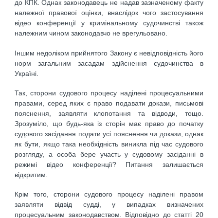
до КПК. Однак законодавець не надав зазначеному факту
належної правової оцінки, внаслідок чого застосування
відео конференції у кримінальному судочинстві також
належним чином законодавчо не врегульовано.
Іншим недоліком прийнятого Закону є невідповідність його
норм загальним засадам здійснення судочинства в
Україні.
Так, сторони судового процесу наділені процесуальними
правами, серед яких є право подавати докази, письмові
пояснення, заявляти клопотання та відводи, тощо.
Зрозуміло, що будь-яка із сторін має право до початку
судового засідання подати усі пояснення чи докази, однак
як бути, якщо така необхідність виникла під час судового
розгляду, а особа бере участь у судовому засіданні в
режимі відео конференції? Питання залишається
відкритим.
Крім того, сторони судового процесу наділені правом
заявляти відвід судді, у випадках визначених
процесуальним законодавством. Відповідно до статті 20