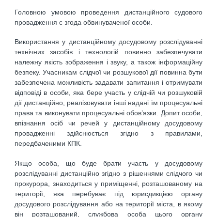
Головною умовою проведення дистанційного судового
провадження є згода обвинуваченої особи.
Використання у дистанційному досудовому розслідуванні
технічних засобів і технологій повинно забезпечувати
належну якість зображення і звуку, а також інформаційну
безпеку. Учасникам слідчої чи розшукової дії повинна бути
забезпечена можливість задавати запитання і отримувати
відповіді в особи, яка бере участь у слідчій чи розшуковій
дії дистанційно, реалізовувати інші надані їм процесуальні
права та виконувати процесуальні обов’язки. Допит особи,
впізнання осіб чи речей у дистанційному досудовому
провадженні здійснюється згідно з правилами,
передбаченими КПК.
Якщо особа, що буде брати участь у досудовому
розслідуванні дистанційно згідно з рішеннями слідчого чи
прокурора, знаходиться у приміщенні, розташованому на
території, яка перебуває під юрисдикцією органу
досудового розслідування або на території міста, в якому
він розташований, службова особа цього органу