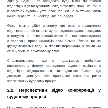
Закону. Адже, щоб обладнати суди міста чи області
відповідним устаткуванням, слід витратити значні кошти, а
в багатьох судових установах грошей не вистачає навіть
на конверти та найнеобхідніше приладдя.
Отже, можна дійти висновку, що етап впровадження
відеоконференції як режиму проведення судових засідань
затягнувся на невизначений строк. У цього нововведення
є переваги, проте недоліків поки більше. Звісно, це не
фундаментальні вади, а скоріше перешкоди, з якими ми
стикнулися на початковому етапі.
Сподіватимемося, що в подальшому побачимо
вдосконалену форму проведення судових засідань з
відповідно відкоригованою законодавчою базою, що
дозволить уникнути або принаймні зменшити ризик
зловживань у судовому процесі.
2.2. Перспективи відео конференції у
судовому процесі
Основною технічною вимогою до проведення