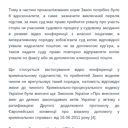
Тому в частині проаналізованих норм Закон потрібно було
б вдосконалити, а саме: зазначити виключний перелік
підстав, за яких суд має право прийняти ухвалу про участь
сторін чи учасників судового процесу у судовому засіданні
в режимі відео конференції з власної ініціативи; в
імперативному порядку зобов’язати суд копію відповідної
ухвали надсилати поштою чи за допомогою кур’єра, а
також надати суду право повторно відправляти копію
ухвали по факсу або за допомогою електронної пошти.
Що стосується застосування відео конференції у
кримінальному судочинстві, то прийнятий Закон жодним
чином не врегульовує такий порядок, натомість відповідні
зміни до чинного Кримінально-процесуального кодексу
України були внесені ще Законом України «Про внесення
змін до деяких законодавчих актів України у зв’язку з
ратифікацією Другого додаткового протоколу до
Європейської конвенції про взаємну допомогу у
кримінальних справах» від 16.06.2011 року [4].