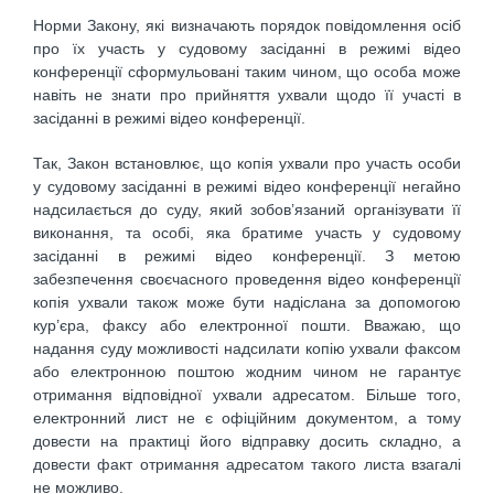
Норми Закону, які визначають порядок повідомлення осіб
про їх участь у судовому засіданні в режимі відео
конференції сформульовані таким чином, що особа може
навіть не знати про прийняття ухвали щодо її участі в
засіданні в режимі відео конференції.
Так, Закон встановлює, що копія ухвали про участь особи
у судовому засіданні в режимі відео конференції негайно
надсилається до суду, який зобов’язаний організувати її
виконання, та особі, яка братиме участь у судовому
засіданні в режимі відео конференції. З метою
забезпечення своєчасного проведення відео конференції
копія ухвали також може бути надіслана за допомогою
кур’єра, факсу або електронної пошти. Вважаю, що
надання суду можливості надсилати копію ухвали факсом
або електронною поштою жодним чином не гарантує
отримання відповідної ухвали адресатом. Більше того,
електронний лист не є офіційним документом, а тому
довести на практиці його відправку досить складно, а
довести факт отримання адресатом такого листа взагалі
не можливо.