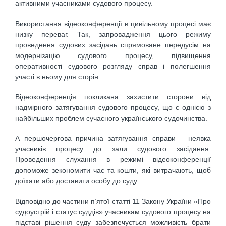
активними учасниками судового процесу.
Використання відеоконференції в цивільному процесі має
низку переваг. Так, запровадження цього режиму
проведення судових засідань спрямоване передусім на
модернізацію судового процесу, підвищення
оперативності судового розгляду справ і полегшення
участі в ньому для сторін.
Відеоконференція покликана захистити сторони від
надмірного затягування судового процесу, що є однією з
найбільших проблем сучасного українського судочинства.
А першочергова причина затягування справи – неявка
учасників процесу до зали судового засідання.
Проведення слухання в режимі відеоконференції
допоможе зекономити час та кошти, які витрачають, щоб
доїхати або доставити особу до суду.
Відповідно до частини п’ятої статті 11 Закону України «Про
судоустрій і статус суддів» учасникам судового процесу на
підставі рішення суду забезпечується можливість брати