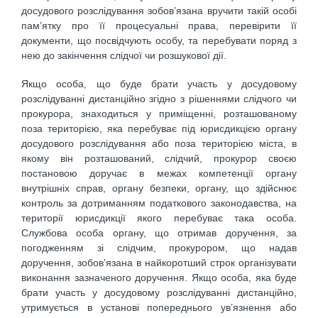
досудового розслідування зобов’язана вручити такій особі
пам’ятку про її процесуальні права, перевірити її
документи, що посвідчують особу, та перебувати поряд з
нею до закінчення слідчої чи розшукової дії.
Якщо особа, що буде брати участь у досудовому
розслідуванні дистанційно згідно з рішеннями слідчого чи
прокурора, знаходиться у приміщенні, розташованому
поза територією, яка перебуває під юрисдикцією органу
досудового розслідування або поза територією міста, в
якому він розташований, слідчий, прокурор своєю
постановою доручає в межах компетенції органу
внутрішніх справ, органу безпеки, органу, що здійснює
контроль за дотриманням податкового законодавства, на
території юрисдикції якого перебуває така особа.
Службова особа органу, що отримав доручення, за
погодженням зі слідчим, прокурором, що надав
доручення, зобов’язана в найкоротший строк організувати
виконання зазначеного доручення. Якщо особа, яка буде
брати участь у досудовому розслідуванні дистанційно,
утримується в установі попереднього ув’язнення або