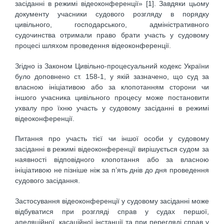
засіданні в режимі відеоконференції» [1]. Завдяки цьому
документу учасники судового розгляду в порядку
цивільного, господарського, адміністративного
судочинства отримали право брати участь у судовому
процесі шляхом проведення відеоконференції.
Згідно із Законом Цивільно-процесуальний кодекс України
було доповнено ст. 158-1, у якій зазначено, що суд за
власною ініціативою або за клопотанням сторони чи
іншого учасника цивільного процесу може постановити
ухвалу про їхню участь у судовому засіданні в режимі
відеоконференції.
Питання про участь тієї чи іншої особи у судовому
засіданні в режимі відеоконференції вирішується судом за
наявності відповідного клопотання або за власною
ініціативою не пізніше ніж за п’ять днів до дня проведення
судового засідання.
Застосування відеоконференції у судовому засіданні може
відбуватися при розгляді справ у судах першої,
апеляційної, касаційної інстанції та при перегляді справ у