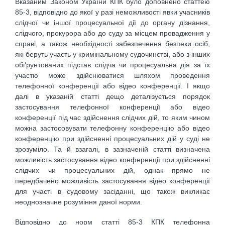
Вказаним Законом України КПК було доповнено статтею
85-3, відповідно до якої у разі неможливості явки учасників
слідчої чи іншої процесуальної дії до органу дізнання,
слідчого, прокурора або до суду за місцем провадження у
справі, а також необхідності забезпечення безпеки осіб,
які беруть участь у кримінальному судочинстві, або з інших
обґрунтованих підстав слідча чи процесуальна дія за їх
участю може здійснюватися шляхом проведення
телефонної конференції або відео конференції. І якщо
далі в указаній статті дещо деталізується порядок
застосування телефонної конференції або відео
конференції під час здійснення слідчих дій, то яким чином
можна застосовувати телефонну конференцію або відео
конференцію при здійсненні процесуальних дій у суді не
зрозуміло. Та й взагалі, в зазначеній статті визначена
можливість застосування відео конференції при здійсненні
слідчих чи процесуальних дій, однак прямо не
передбачено можливість застосування відео конференції
для участі в судовому засіданні, що також викликає
неоднозначне розуміння даної норми.
Відповідно до норм статті 85-3 КПК телефонна