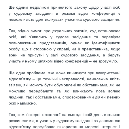
Ще одним недоліком прийнятого Закону щодо участі осіб
у судовому засіданні в режимі відео конференції є
неможливість ідентифікувати учасника судового засідання.
Так, згідно вимог процесуальних законів, суд встановлює
осіб, які з’явились у судове засідання та перевіряє
повноваження представників, однак як ідентифікувати
особу, що є стороною у справі, чи її представника, якщо
вони не присутні у залі судового засідання, а беруть
участь у ньому шляхом відео конференції – не зрозуміло.
Ще одна проблема, яка може виникнути при використанні
відеозв’язку – це технічні несправності, неналежна якість
зв’язку, які можуть бути обумовлені як обставинами, які не
можливо передбачити та які виникають поза волею
людини, так і обставинами, спровокованими діями певних
осіб навмисно.
Так, комп’ютерні технології на сьогоднішній день є значно
розвиненими, а участь у судовому засіданні за допомогою
відеозв’язку передбачає використання мережі Інтернет. І