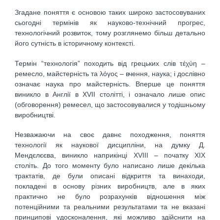
Згадане поняття є основою таких широко застосовуваних
сьогодні термінів як науково-технічний прогрес,
технологічний розвиток, тому розглянемо більш детально
його сутність в історичному контексті.
Термін “технологія” походить від грецьких слів τέχύη –
ремесло, майстерність та λόγος – вчення, наука; і дослівно
означає наука про майстерність. Вперше це поняття
виникло в Англії в XVII столітті, і означало лише опис
(обговорення) ремесел, що застосовувалися у тодішньому
виробництві.
Незважаючи на своє давнє походження, поняття
технології як наукової дисципліни, на думку Д.
Мендєлєєва, виникло наприкінці XVIIІ – початку ХІХ
століть. До того моменту було написано лише декілька
трактатів, де були описані відкриття та винаходи,
покладені в основу різних виробництв, але в яких
практично не було розрахунків відношення між
потенційними та реальними результатами та не вказані
принципові удосконалення, які можливо здійснити на