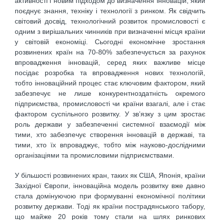
активності і новим підходом до визначення інновацій, який
поєднує знання, техніку і технології з ринком. Як свідчить
світовий досвід, технологічний розвиток промисловості є
одним з вирішальних чинників при визначенні місця країни
у світовій економіці. Сьогодні економічне зростання
розвинених країн на 70-80% забезпечується за рахунок
впровадження інновацій, серед яких важливе місце
посідає розробка та впровадження нових технологій,
тобто інноваційний процес стає ключовим фактором, який
забезпечує не лише конкурентноздатність окремого
підприємства, промисловості чи країни взагалі, але і стає
фактором суспільного розвитку. У зв’язку з цим зростає
роль держави у забезпеченні системної взаємодії між
тими, хто забезпечує створення інновацій в державі, та
тими, хто їх впроваджує, тобто між науково-дослідними
організаціями та промисловими підприємствами.
У більшості розвинених кран, таких як США, Японія, країни
Західної Європи, інноваційна модель розвитку вже давно
стала домінуючою при формуванні економічної політики
розвитку держави. Тоді як країни пострадянського табору,
що майже 20 років тому стали на шлях ринкових