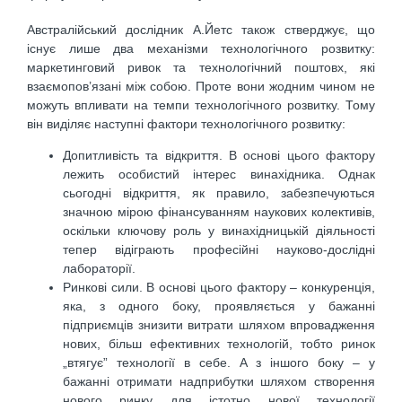
Австралійський дослідник А.Йетс також стверджує, що
існує лише два механізми технологічного розвитку:
маркетинговий ривок та технологічний поштовх, які
взаємопов’язані між собою. Проте вони жодним чином не
можуть впливати на темпи технологічного розвитку. Тому
він виділяє наступні фактори технологічного розвитку:
Допитливість та відкриття. В основі цього фактору
лежить особистий інтерес винахідника. Однак
сьогодні відкриття, як правило, забезпечуються
значною мірою фінансуванням наукових колективів,
оскільки ключову роль у винахідницькій діяльності
тепер відіграють професійні науково-дослідні
лабораторії.
Ринкові сили. В основі цього фактору – конкуренція,
яка, з одного боку, проявляється у бажанні
підприємців знизити витрати шляхом впровадження
нових, більш ефективних технологій, тобто ринок
„втягує” технології в себе. А з іншого боку – у
бажанні отримати надприбутки шляхом створення
нового ринку для істотно нової технології