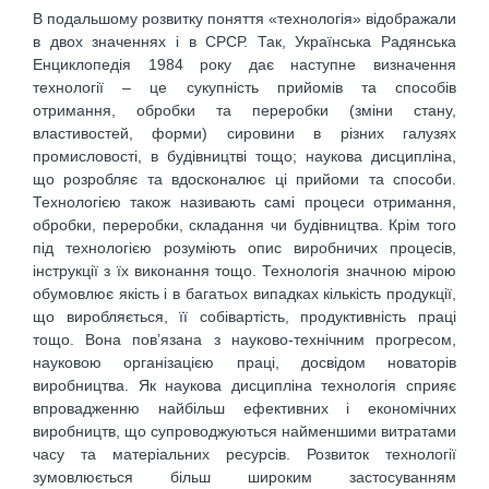
В подальшому розвитку поняття «технологія» відображали
в двох значеннях і в СРСР. Так, Українська Радянська
Енциклопедія 1984 року дає наступне визначення
технології – це сукупність прийомів та способів
отримання, обробки та переробки (зміни стану,
властивостей, форми) сировини в різних галузях
промисловості, в будівництві тощо; наукова дисципліна,
що розробляє та вдосконалює ці прийоми та способи.
Технологією також називають самі процеси отримання,
обробки, переробки, складання чи будівництва. Крім того
під технологією розуміють опис виробничих процесів,
інструкції з їх виконання тощо. Технологія значною мірою
обумовлює якість і в багатьох випадках кількість продукції,
що виробляється, її собівартість, продуктивність праці
тощо. Вона пов’язана з науково-технічним прогресом,
науковою організацією праці, досвідом новаторів
виробництва. Як наукова дисципліна технологія сприяє
впровадженню найбільш ефективних і економічних
виробництв, що супроводжуються найменшими витратами
часу та матеріальних ресурсів. Розвиток технології
зумовлюється більш широким застосуванням