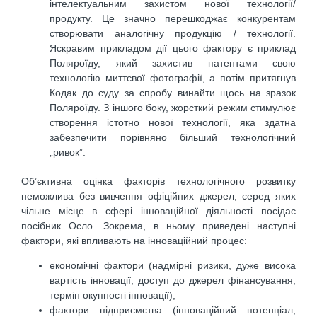
інтелектуальним захистом нової технології/
продукту. Це значно перешкоджає конкурентам
створювати аналогічну продукцію / технології.
Яскравим прикладом дії цього фактору є приклад
Поляроїду, який захистив патентами свою
технологію миттєвої фотографії, а потім притягнув
Кодак до суду за спробу винайти щось на зразок
Поляроїду. З іншого боку, жорсткий режим стимулює
створення істотно нової технології, яка здатна
забезпечити порівняно більший технологічний
„ривок”.
Об’єктивна оцінка факторів технологічного розвитку
неможлива без вивчення офіційних джерел, серед яких
чільне місце в сфері інноваційної діяльності посідає
посібник Осло. Зокрема, в ньому приведені наступні
фактори, які впливають на інноваційний процес:
економічні фактори (надмірні ризики, дуже висока
вартість інновації, доступ до джерел фінансування,
термін окупності інновації);
фактори підприємства (інноваційний потенціал,