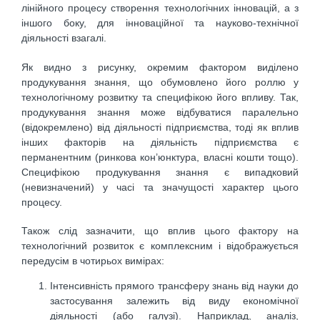
лінійного процесу створення технологічних інновацій, а з
іншого боку, для інноваційної та науково-технічної
діяльності взагалі.
Як видно з рисунку, окремим фактором виділено
продукування знання, що обумовлено його роллю у
технологічному розвитку та специфікою його впливу. Так,
продукування знання може відбуватися паралельно
(відокремлено) від діяльності підприємства, тоді як вплив
інших факторів на діяльність підприємства є
перманентним (ринкова кон’юнктура, власні кошти тощо).
Специфікою продукування знання є випадковий
(невизначений) у часі та значущості характер цього
процесу.
Також слід зазначити, що вплив цього фактору на
технологічний розвиток є комплексним і відображується
передусім в чотирьох вимірах:
Інтенсивність прямого трансферу знань від науки до
застосування залежить від виду економічної
діяльності (або галузі). Наприклад, аналіз,