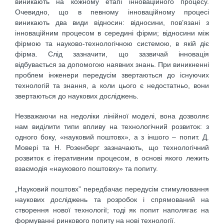
виникають на кожному етапі інноваційного процесу.
Очевидно, що в певному інноваційному процесі
виникають два види відносин: відносини, пов’язані з
інноваційним процесом в середині фірми; відносини між
фірмою та науково-технологічною системою, в якій діє
фірма. Слід зазначити, що зазвичай інновація
відбувається за допомогою наявних знань. При виникненні
проблем інженери передусім звертаються до існуючих
технологій та знання, а коли цього є недостатньо, вони
звертаються до наукових досліджень.
Незважаючи на недоліки лінійної моделі, вона дозволяє
нам виділити типи впливу на технологічний розвиток: з
одного боку, «науковий поштовх», а з іншого – попит. Д.
Мовері та Н. Розенберг зазначають, що технологічний
розвиток є ітеративним процесом, в основі якого лежить
взаємодія «наукового поштовху» та попиту.
„Науковий поштовх” передбачає передусім стимулювання
наукових досліджень та розробок і спрямований на
створення нової технології; тоді як попит наполягає на
формуванні ринкового попиту на нові технології.