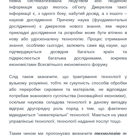
певна систематизована людством або людиною
інформація щодо якогось об’єкту. Джерелом такої
інформації є, з одного боку, набутий досвід, а з іншого –
наукові дослідження. Причому наука (фундаментальні
дослідження) є джерелом нового знання, яке через
прикладні дослідження та розробки може бути втілено в
нову або удосконалену технологію. Процес отримання
знання, особливо сьогодні, залежить саме від науки, що
підтверджується досвідом багатьох країн та
підкреслюється багатьма дослідниками, зокрема
економістами Всесвітнього економічного форуму.
Слід також зазначити, що трактування технології у
вузькому розумінні, тобто як сукупність способів обробки
або переробки сировини та матеріалів, не відповідає
потребам знаннєвого суспільства (інноваційної економіки),
оскільки наукова складова технології в даному випадку
відіграє другорядну роль поряд з тим, що фактично
відкидаються “нематеріальні” технології. Маються на увазі
управлінські технології, технології надання послуг тощо.
Таким чином ми пропонуємо визначити
технологію
як