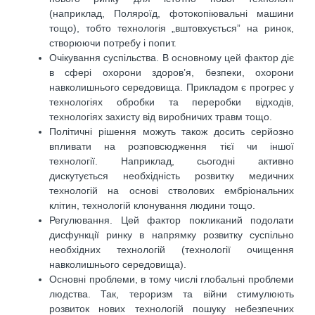
(наприклад, Поляроїд, фотокопіювальні машини
тощо), тобто технологія „вштовхується” на ринок,
створюючи потребу і попит.
Очікування суспільства. В основному цей фактор діє
в сфері охорони здоров’я, безпеки, охорони
навколишнього середовища. Прикладом є прогрес у
технологіях обробки та переробки відходів,
технологіях захисту від виробничих травм тощо.
Політичні рішення можуть також досить серйозно
впливати на розповсюдження тієї чи іншої
технології. Наприклад, сьогодні активно
дискутується необхідність розвитку медичних
технологій на основі стволових ембріональних
клітин, технологій клонування людини тощо.
Регулювання. Цей фактор покликаний подолати
дисфункції ринку в напрямку розвитку суспільно
необхідних технологій (технології очищення
навколишнього середовища).
Основні проблеми, в тому числі глобальні проблеми
людства. Так, тероризм та війни стимулюють
розвиток нових технологій пошуку небезпечних