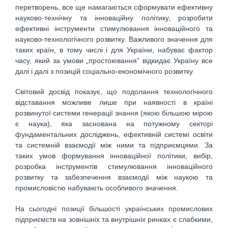
перетворень, все ще намагаються сформувати ефективну
науково-технічну та інноваційну політику, розробити
ефективні інструменти стимулювання інноваційного та
науково-технологічного розвитку. Важливого значення для
таких країн, в тому числі і для України, набуває фактор
часу, який за умови „простоювання” відкидає Україну все
далі і далі з позицій соціально-економічного розвитку.
Світовий досвід показує, що подолання технологічного
відставання можливе лише при наявності в країні
розвинутої системи генерації знання (якою більшою мірою
є наука), яка заснована на потужному секторі
фундаментальних досліджень, ефективній системі освіти
та системній взаємодії між ними та підприємцями. За
таких умов формування інноваційної політики, вибір,
розробка інструментів стимулювання інноваційного
розвитку та забезпечення взаємодії між наукою та
промисловістю набувають особливого значення.
На сьогодні позиції більшості українських промислових
підприємств на зовнішніх та внутрішніх ринках є слабкими,