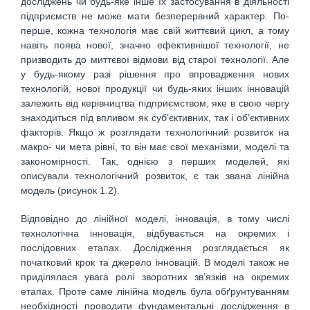
досліджень чи будь-яке інше їх застосування в діяльності
підприємств не може мати безперервний характер. По-
перше, кожна технологія має свій життєвий цикл, а тому
навіть поява нової, значно ефективнішої технології, не
призводить до миттєвої відмови від старої технології. Але
у будь-якому разі рішення про впровадження нових
технологій, нової продукції чи будь-яких інших інновацій
залежить від керівництва підприємством, яке в свою чергу
знаходиться під впливом як суб’єктивних, так і об’єктивних
факторів. Якщо ж розглядати технологічний розвиток на
макро- чи мета рівні, то він має свої механізми, моделі та
закономірності. Так, однією з перших моделей, які
описували технологічний розвиток, є так звана лінійна
модель (рисунок 1.2).
Відповідно до лінійної моделі, інновація, в тому числі
технологічна інновація, відбувається на окремих і
послідовних етапах. Дослідження розглядається як
початковий крок та джерело інновацій. В моделі також не
приділялася увага ролі зворотних зв’язків на окремих
етапах. Проте саме лінійна модель була обґрунтуванням
необхідності проводити фундаментальні дослідження в