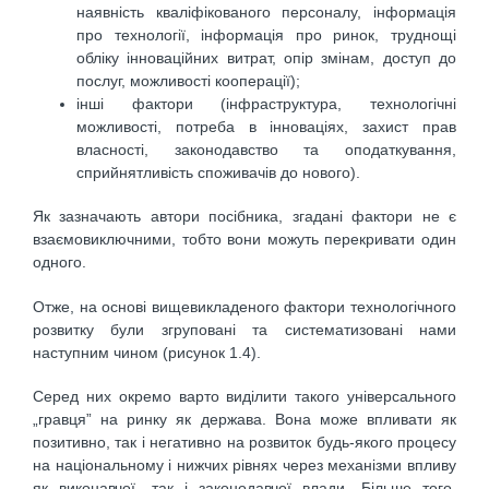
наявність кваліфікованого персоналу, інформація
про технології, інформація про ринок, труднощі
обліку інноваційних витрат, опір змінам, доступ до
послуг, можливості кооперації);
інші фактори (інфраструктура, технологічні
можливості, потреба в інноваціях, захист прав
власності, законодавство та оподаткування,
сприйнятливість споживачів до нового).
Як зазначають автори посібника, згадані фактори не є
взаємовиключними, тобто вони можуть перекривати один
одного.
Отже, на основі вищевикладеного фактори технологічного
розвитку були згруповані та систематизовані нами
наступним чином (рисунок 1.4).
Серед них окремо варто виділити такого універсального
„гравця” на ринку як держава. Вона може впливати як
позитивно, так і негативно на розвиток будь-якого процесу
на національному і нижчих рівнях через механізми впливу
як виконавчої, так і законодавчої влади. Більше того,