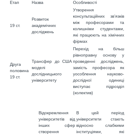
Етап
Назва
Особливості
Утворення
консультаційних зв’язків
Розвиток
між професорами та
19 ст.
академічних
колишніми студентами,
досліджень
які працюють на хімічних
фірмах
Перехід на більш
рівноправну основу у
Трансфер до США
проведенні досліджень,
Друга
моделі
замість професора як
половина
дослідницького
уособлення науково-
19 ст.
університету
дослідної одиниці
виступає підрозділ
(колектив)
Відокремлення
В цей період
університетів від
університети стають
інших сфер
відносно слабкими
створення
інституціями, які