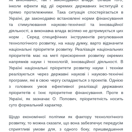
інколи ефекти від дії окремих державних інституцій є
прямо протилежними. Така ситуація спостерігається в
Україні, де законодавчо встановлені норми фінансування
та стимулювання науково-технічної та інноваційної
діяльності, а виконавча влада всіляко не дотримується цих
норм . Серед специфічних інструментів регулювання
технологічного розвитку, на нашу думку, варто відзначити
національні пріоритети розвитку. Реалізація національних
пріоритетів має на меті прискорення розвитку окремих
напрямків науки і технологій, інноваційної діяльності. В
Україні національні пріоритети розвитку науки і техніки
реалізуються через державні наукові і науково-технічні
програми, які в свою чергу складаються з проектів. Однією
з головних умов ефективної реалізації державних
пріоритетів є їхнє пріоритетне фінансування. Проте в
Україні, як зазначає О. Попович, пріоритетність носить
суто формальний характер.
Щодо економічної політики як фактору технологічного
розвитку, то можна сказати, що вона забезпечує передусім
сприятливі умови для, з одного боку, пришвидшення