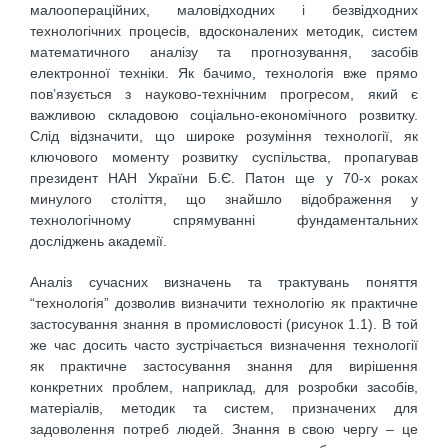
малоопераційних, маловідходних і безвідходних
технологічних процесів, вдосконалених методик, систем
математичного аналізу та прогнозування, засобів
електронної техніки. Як бачимо, технологія вже прямо
пов’язується з науково-технічним прогресом, який є
важливою складовою соціально-економічного розвитку.
Слід відзначити, що широке розуміння технології, як
ключового моменту розвитку суспільства, пропагував
президент НАН України Б.Є. Патон ще у 70-х роках
минулого століття, що знайшло відображення у
технологічному спрямуванні фундаментальних
досліджень академії.
Аналіз сучасних визначень та трактувань поняття
“технологія” дозволив визначити технологію як практичне
застосування знання в промисловості (рисунок 1.1). В той
же час досить часто зустрічається визначення технології
як практичне застосування знання для вирішення
конкретних проблем, наприклад, для розробки засобів,
матеріалів, методик та систем, призначених для
задоволення потреб людей. Знання в свою чергу – це