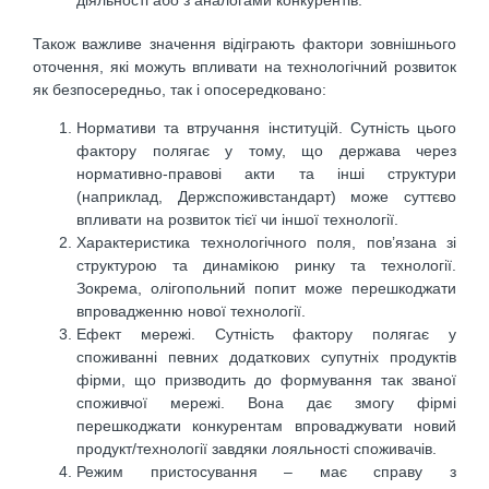
діяльності або з аналогами конкурентів.
Також важливе значення відіграють фактори зовнішнього
оточення, які можуть впливати на технологічний розвиток
як безпосередньо, так і опосередковано:
Нормативи та втручання інституцій. Сутність цього
фактору полягає у тому, що держава через
нормативно-правові акти та інші структури
(наприклад, Держспоживстандарт) може суттєво
впливати на розвиток тієї чи іншої технології.
Характеристика технологічного поля, пов’язана зі
структурою та динамікою ринку та технології.
Зокрема, олігопольний попит може перешкоджати
впровадженню нової технології.
Ефект мережі. Сутність фактору полягає у
споживанні певних додаткових супутніх продуктів
фірми, що призводить до формування так званої
споживчої мережі. Вона дає змогу фірмі
перешкоджати конкурентам впроваджувати новий
продукт/технології завдяки лояльності споживачів.
Режим пристосування – має справу з