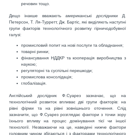
речовин тощо.
Дещо інакше вважають американські дослідники Д.
Петерсон, T. Ля-Турретт, Дж. Бартіс, які виділяють наступні
групи факторів технологічного розвитку гірничодобувної
галузі:
промисловий попит на нові послуги та обладнання;
товарні ринки;
фінансування НДДКР та кооперація виробництва з
наукою;
регуляторні та суспільні перешкоди;
промислова консолідація;
глобалізація.
Англійський дослідник Ф.Суарез зазначає, що на
технологічний розвиток впливає дві групи факторів: на
рівні фірми та на рівні зовнішнього оточення. Слід
зазначити, що Ф.Суарез розглядає фактори з точки зору
їхнього впливу на процес домінування тієї чи іншої
технології. Незважаючи на це, наведені нижче фактори
головним чином збігаються і з факторами технологічного