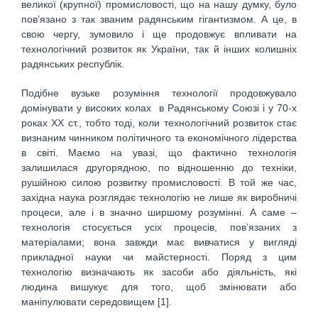
великої (крупної) промисловості, що на нашу думку, було
пов’язано з так званим радянським гігантизмом. А це, в
свою чергу, зумовило і ще продовжує впливати на
технологічний розвиток як України, так й інших колишніх
радянських республік.
Подібне вузьке розуміння технології продовжувало
домінувати у високих колах в Радянському Союзі і у 70-х
роках ХХ ст., тобто тоді, коли технологічний розвиток стає
визнаним чинником політичного та економічного лідерства
в світі. Маємо на увазі, що фактично технологія
залишилася другорядною, по відношенню до техніки,
рушійною силою розвитку промисловості. В той же час,
західна наука розглядає технологію не лише як виробничі
процеси, але і в значно ширшому розумінні. А саме –
технологія стосується усіх процесів, пов’язаних з
матеріалами; вона завжди має вивчатися у вигляді
прикладної науки чи майстерності. Поряд з цим
технологію визначають як засоби або діяльність, які
людина вишукує для того, щоб змінювати або
маніпулювати середовищем [1].