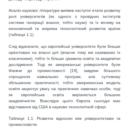
Аналіз наукової літератури виявив наступні етапи розвитку
ролі університетів (як одного з провідних інститутів
системи генерації знання, тобто науки) та їх впливу на
економічний та зокрема технологічний розвиток країни
(таблиця 1.1).
Слід відзначити, що європейські університети були більше
орієнтовані на власні цілі (власне тому ми називаємо їх
класичними), тобто їх більше цікавила освіта та академічні
дослідження. Тоді як американські університети були
ближче до промисловості [19], завдяки більшого
спрощення навчальних програм, але суттєвому
збільшенню практичності, тобто американська модель
освіти акцентує увагу на практичних навичках особи, тоді
як європейська освіта вирізняється більшою
академічністю. Внаслідок цього Європа сьогодні має
відставання від США в науково-технологічній сфері.
Таблиця 1.1. Розвиток відносин між університетами та
промисловістю