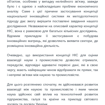
об’єктом, особливо у випадку нелінійного зв’язку, завжди
було і є однією з найскладніших проблем економічного
аналізу. Саме з цієї причини застосування концепції
національної інноваційної системи як методологічного
підходу дає змогу вирішити поставлені завдання нашого
дослідження. Незважаючи на описовий характер концепції
НІС, вона є рамковою для багатьох кількісних досліджень.
Відомим прикладом її застосування є побудова
інноваційних матриць, які дозволяють виявити сектори, де
розміщена інноваційна діяльність.
Очевидно, що використання концепції НІС для оцінки
взаємодії науки з промисловістю дозволяє отримати,
передусім, відповідні адекватні первісні дані, які в свою
чергу, мають найкращим чином відображати як прями, так
і непрямі зв’язки між наукою та промисловістю.
Для цього розглянемо спочатку, як здійснювався розвиток
взаємодії між наукою та промисловістю і яким чином
наука здійснює свій вплив на технологічний розвиток
підприємства, галузі та країни на прикладі світового
досвіду та досвіду України.