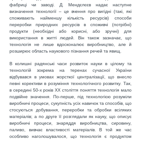
фабриці чи заводі. Д. Мендєлєєв надає наступне
визначення технології – це вчення про вигідні (такі, які
споживають найменшу кількість ресурсів) способи
переробки природних ресурсів в споживчі (потрібні)
продукти (необхідні або корисні, або зручні) для
використання в житті людей. Він також зазначає, що
технологія не лише вдосконалює виробництво, але й
розширює область наукового пізнання речей та явищ.
В колишні радянські часи розвиток науки в цілому та
технологій зокрема на теренах сучасної України
відбувався в умовах жорсткої централізації, що внесло
певні корективи в розуміння технологічного розвитку. Так,
в середині 50-х років ХХ століття поняття технологія мало
подвійне значення. По-перше, під технологією розуміли
виробничі процеси, сукупність усіх навичок та способів, що
стосуються добування, переробки та обробки всіляких
матеріалів; а по друге її розглядали як науку, що описує
виробничі процеси, знаряддя виробництва, сировину,
паливо, вивчає властивості матеріалів. В той же час
особливо наголошувалося, що технологія є продуктом