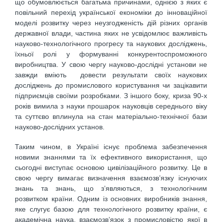
що обумовлюється багатьма причинами, однією з яких є
повільний перехід української економіки до інноваційної
моделі розвитку через неузгодженість дій різних органів
державної влади, частина яких не усвідомлює важливість
науково-технологічного прогресу та наукових досліджень,
їхньої ролі у формуванні конкурентоспроможного
виробництва. У свою чергу науково-дослідні установи не
завжди вміють довести результати своїх наукових
досліджень до промислового користування чи зацікавити
підприємців своїми розробками. З іншого боку, криза 90-х
років вимила з науки прошарок науковців середнього віку
та суттєво вплинула на стан матеріально-технічної бази
науково-дослідних установ.
Таким чином, в Україні існує проблема забезпечення
новими знаннями та їх ефективного використання, що
сьогодні виступає основою цивілізаційного розвитку. Це в
свою чергу вимагає визначення взаємозв’язку існуючих
знань та знань, що з’являються, з технологічним
розвитком країни. Одним із основних виробників знання,
яке слугує базою для технологічного розвитку країни, є
академічна наука, взаємозв’язок з промисловістю якої в