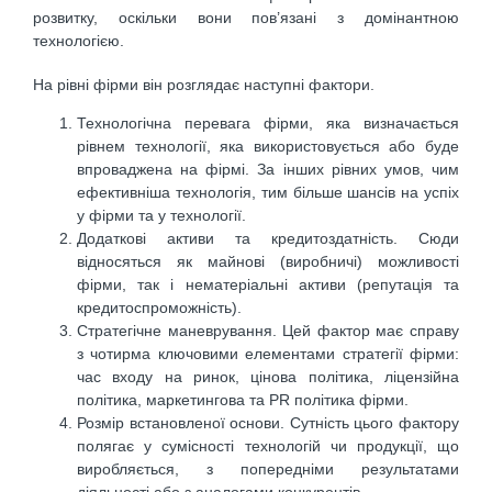
розвитку, оскільки вони пов’язані з домінантною
технологією.
На рівні фірми він розглядає наступні фактори.
Технологічна перевага фірми, яка визначається
рівнем технології, яка використовується або буде
впроваджена на фірмі. За інших рівних умов, чим
ефективніша технологія, тим більше шансів на успіх
у фірми та у технології.
Додаткові активи та кредитоздатність. Сюди
відносяться як майнові (виробничі) можливості
фірми, так і нематеріальні активи (репутація та
кредитоспроможність).
Стратегічне маневрування. Цей фактор має справу
з чотирма ключовими елементами стратегії фірми:
час входу на ринок, цінова політика, ліцензійна
політика, маркетингова та PR політика фірми.
Розмір встановленої основи. Сутність цього фактору
полягає у сумісності технологій чи продукції, що
виробляється, з попередніми результатами