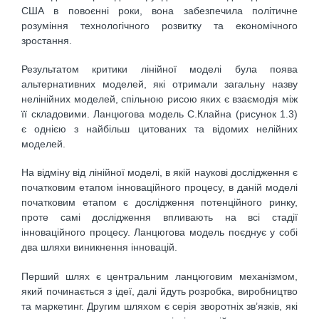
США в повоєнні роки, вона забезпечила політичне
розуміння технологічного розвитку та економічного
зростання.
Результатом критики лінійної моделі була поява
альтернативних моделей, які отримали загальну назву
нелінійних моделей, спільною рисою яких є взаємодія між
її складовими. Ланцюгова модель С.Клайна (рисунок 1.3)
є однією з найбільш цитованих та відомих нелійних
моделей.
На відміну від лінійної моделі, в якій наукові дослідження є
початковим етапом інноваційного процесу, в даній моделі
початковим етапом є дослідження потенційного ринку,
проте самі дослідження впливають на всі стадії
інноваційного процесу. Ланцюгова модель поєднує у собі
два шляхи виникнення інновацій.
Перший шлях є центральним ланцюговим механізмом,
який починається з ідеї, далі йдуть розробка, виробництво
та маркетинг. Другим шляхом є серія зворотніх зв’язків, які