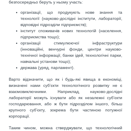
безпосередньо беруть у ньому участь:
організації, що продукують нове знання та
технології (науково-дослідні інститути, лабораторії,
відповідні підрозділи підприємств);
інститут споживачів нових технологій (населення,
підприємства тощо);
організації стимулюючої інфраструктури
(інноваційні, венчурні фонди, центри науково-
технічної інформації, банки ідей, технологічні парки,
навчальні установи тощо);
держава (уряд, парламент).
Варто відзначити, що як і будь-які явища в економіці,
визначені нами суб’єкти технологічного розвитку не є
взаємовиключними. Наприклад, науково-дослідні
лабораторії можуть існувати або як незалежні суб’єкти
господарювання, або ж бути підрозділом іншого, більш
крупного суб’єкту, зокрема бути частиною потужної
корпорації.
Таким чином, можна стверджувати, що технологічний