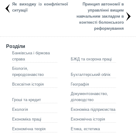
Як виходжу із конфліктної
Принцип автономії в
ситуації
управлінні вищим
навчальним закладом в
контексті болонського
реформування
Розділи
Банківська і біржова
справа
БЖД та охорона праці
Біологія,
природознавство
Бухгалтерський облік
Всесвітня історія
Географія
Документознавство,
Гроші та кредит
діловодство
Екологія
Економіка підприємства
Економіка праці
Економічна історія
Економічна теорія
Етика, естетика