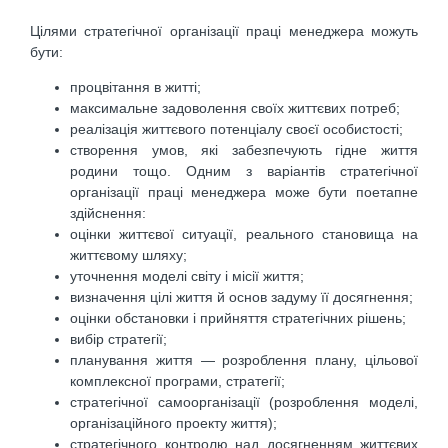
Цілями стратегічної організації праці менеджера можуть
бути:
процвітання в житті;
максимальне задоволення своїх життєвих потреб;
реалізація життєвого потенціалу своєї особистості;
створення умов, які забезпечують гідне життя
родини тощо. Одним з варіантів стратегічної
організації праці менеджера може бути поетапне
здійснення:
оцінки життєвої ситуації, реального становища на
життєвому шляху;
уточнення моделі світу і місії життя;
визначення цілі життя й основ задуму її досягнення;
оцінки обстановки і прийняття стратегічних рішень;
вибір стратегії;
планування життя — розроблення плану, цільової
комплексної програми, стратегії;
стратегічної самоорганізації (розроблення моделі,
організаційного проекту життя);
стратегічного контролю над досягненням життєвих