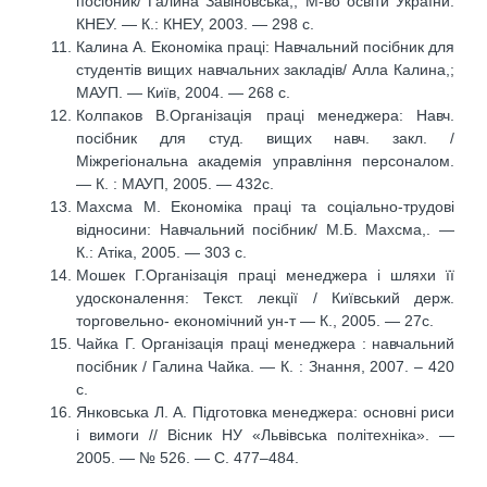
посібник/ Галина Завіновська,; М-во освіти України.
КНЕУ. — К.: КНЕУ, 2003. — 298 с.
Калина А. Економіка праці: Навчальний посібник для
студентів вищих навчальних закладів/ Алла Калина,;
МАУП. — Київ, 2004. — 268 с.
Колпаков В.Організація праці менеджера: Навч.
посібник для студ. вищих навч. закл. /
Міжрегіональна академія управління персоналом.
— К. : МАУП, 2005. — 432с.
Махсма М. Економіка праці та соціально-трудові
відносини: Навчальний посібник/ М.Б. Махсма,. —
К.: Атіка, 2005. — 303 с.
Мошек Г.Організація праці менеджера і шляхи її
удосконалення: Текст. лекції / Київський держ.
торговельно- економічний ун-т — К., 2005. — 27с.
Чайка Г. Організація праці менеджера : навчальний
посібник / Галина Чайка. — К. : Знання, 2007. – 420
с.
Янковська Л. А. Підготовка менеджера: основні риси
і вимоги // Вісник НУ «Львівська політехніка». —
2005. — № 526. — С. 477–484.