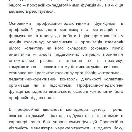
іншого – професійно-педагогічними функціями, в яких ця
діяльність реалізується.
Основними професійно-педагогічними функціями в
професійній діяльності менеджера є: мотиваційна –
формування інтересу до роботи і цілеспрямованість у
членів колективу; управлінська – організація взаємодії
цілого колективу чи його складових (окремих груп);
аналітична – аналіз педагогічних ситуацій, прийняття
оптимальних рішень і втілення їх в практику;
комунікативна – розвиток комунікативних умінь; виховна –
становлення і розвиток колективу організації; контрольна –
педагогічно-корективний контроль діяльності колективу
організації чи її підсистеми. Професійно-педагогічні
функції менеджера визначають основні компоненти його
професійної діяльності.
В професійній діяльності менеджера суттєву роль
відіграє людський фактор, відбуваються якісні зміни в
характері і змісті його управлінських функцій. Професійна
діяльність менеджера характеризується, з одного боку,