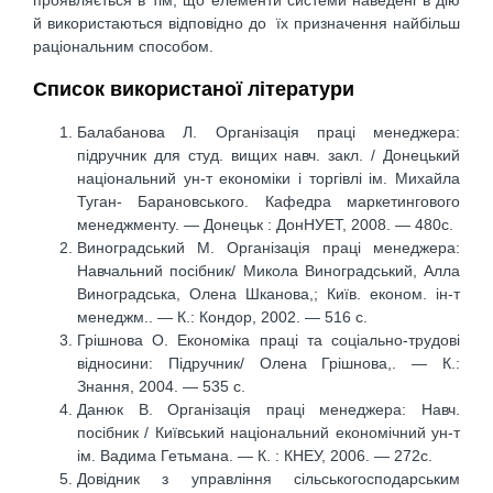
й використаються відповідно до їх призначення найбільш
раціональним способом.
Список використаної літератури
Балабанова Л. Організація праці менеджера:
підручник для студ. вищих навч. закл. / Донецький
національний ун-т економіки і торгівлі ім. Михайла
Туган- Барановського. Кафедра маркетингового
менеджменту. — Донецьк : ДонНУЕТ, 2008. — 480c.
Виноградський М. Організація праці менеджера:
Навчальний посібник/ Микола Виноградський, Алла
Виноградська, Олена Шканова,; Київ. економ. ін-т
менеджм.. — К.: Кондор, 2002. — 516 с.
Грішнова О. Економіка праці та соціально-трудові
відносини: Підручник/ Олена Грішнова,. — К.:
Знання, 2004. — 535 с.
Данюк В. Організація праці менеджера: Навч.
посібник / Київський національний економічний ун-т
ім. Вадима Гетьмана. — К. : КНЕУ, 2006. — 272с.
Довідник з управління сільськогосподарським