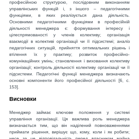
професійною структурою, послідовним виконанням
управлінських функцій і, з іншого – педагогічними
функціями, в яких реалізується дана діяльність.
Основними педагогічними функціями в професійній
діяльності менеджера є: формування інтересу і
цілеспрямованості у членів колективу; організація
взаємодії в колективі організації чи її підсистемі; аналіз
педагогічних ситуацій, прийняття оптимальних рішень і
втілення їх у практику; розвиток професійно-
комунікаційних умінь; становлення і виховання колективу
організації; контроль діяльності колективу організації чи її
підсистеми. Педагогічні функції менеджера визначають
основні компоненти його професійної діяльності [6, c.
153].
Висновки
Менеджер займає ключове положення у системі
управління організації. Ця важлива роль менеджера
визначається тим, що він наділений повноваженнями
приймати рішення, вирішує що, кому, коли і як робити;
несе за це відповідальність перед власником майна