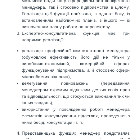
можливих подій як у сфері діяльності конкретного
менеджера, так і стосовно підприємства в цілому.
Реалізація цієї функції пов’язана, з одного боку, із
встановленням найближчих планів, з іншого — із
визначенням плану роботи на перспективу.
Експертно-консультативна функція: має три
напрямки реалізації:
реалізація професійної компетентності менеджера
(обумовлює ефективність його дій не тільки у
виробничо-економічній, комерційній сферах
функціонування підприємства, а й стосовно сфери
міжособистих відносин);
делегування повноважень (передавання
менеджером окремим підлеглим деяких своїх прав
та відповідальності, що стосуються виконання тих чи
інших завдань);
використання у повсякденній роботі менеджера
елементів консультування підлеглих, проведення з
ними бесід, консультацій і т. п.
Представницька функція: менеджер представляє