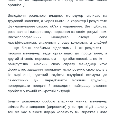
організації.
Володіючи реальною владою, менеджер впливає на
трудовий колектив, а через нього на характер і результати
функціонування самого об’єкту управління. Він підбирає,
розставляє і використовує персонал за своїм розумінням.
Високопрофесійний менеджер оточує себе
кваліфікованими, знаючими справу колегами, а слабкий
— ще більш слабкими підлеглими. І як результат —
перший менеджер веде організацію до процвітання, а
другий зі своїм персоналом — до збитковості, а потім —
банкрутства. Знаючий свою справу менеджер чітко
формулює завдання колективу, ясно розуміє свою роль у
їх вирішенні, здатний задіяти внутрішні стимули до
самостійних дій, передбачити можливі труднощі,
попереджати невдачі й знаходити найкраще рішення
проблем у кожній конкретній ситуації.
Будучи довіреною особою власника майна, менеджер
втілює його завдання (директиви) у конкретні дії , але у
той же час в якості лідера колективу він виражає і його