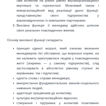
свій колектив на різних рівнях внутріорганізаційної
вертикалі та горизонталі. Можливий також і
міжорганізаційний вид реалізації даної функції:
представництво свого підприємства у
взаємовідносинах із зовнішніми партнерами.
Виховна функція: її менеджер здійснює шляхом
своїх реальних повсякденних вчинків.
Основу виховної функції складають:
принцип єдиної моралі, який означає визнання
менеджером тієї обставини, що моральні норми, на
які належить орієнтуватися людям у повсякденному
житті (зокрема — у самому підприємстві), слід
застосовувати в абсолютно рівному ступені як
керівникам, так і підлеглим;
єдність слова і справи менеджера;
використання фундаментальних законів соціального
навчання людей;
адаптація працівників до колективу;
культура внутріорганізаційних відносин;
створення і підтримка у колективі позитивних