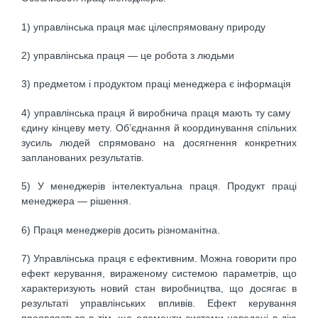
1) управлінська праця має цілеспрямовану природу
2) управлінська праця — це робота з людьми
3) предметом і продуктом праці менеджера є інформація
4) управлінська праця й виробнича праця мають ту саму
єдину кінцеву мету. Об’єднання й координування спільних
зусиль людей спрямовано на досягнення конкретних
запланованих результатів.
5) У менеджерів інтелектуальна праця. Продукт праці
менеджера — рішення.
6) Праця менеджерів досить різноманітна.
7) Управлінська праця є ефективним. Можна говорити про
ефект керування, вираженому системою параметрів, що
характеризують новий стан виробництва, що досягає в
результаті управлінських впливів. Ефект керування
проявляється в тім, що елементи системи наведені в дію