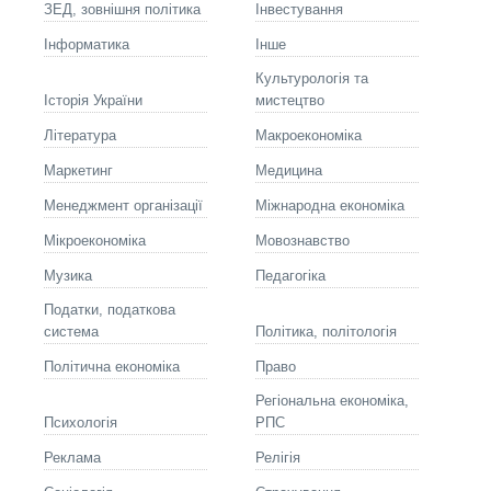
ЗЕД, зовнішня політика
Інвестування
Інформатика
Інше
Культурологія та
Історія України
мистецтво
Літературa
Макроекономіка
Маркетинг
Медицина
Менеджмент організації
Міжнародна економіка
Мікроекономіка
Мовознавство
Музика
Педагогіка
Податки, податкова
система
Політика, політологія
Політична економіка
Право
Регіональна економіка,
Психологія
РПС
Реклама
Релігія