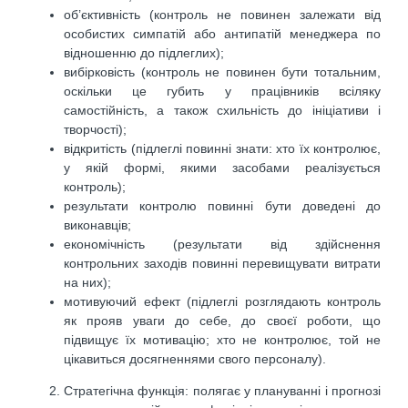
об’єктивність (контроль не повинен залежати від
особистих симпатій або антипатій менеджера по
відношенню до підлеглих);
вибірковість (контроль не повинен бути тотальним,
оскільки це губить у працівників всіляку
самостійність, а також схильність до ініціативи і
творчості);
відкритість (підлеглі повинні знати: хто їх контролює,
у якій формі, якими засобами реалізується
контроль);
результати контролю повинні бути доведені до
виконавців;
економічність (результати від здійснення
контрольних заходів повинні перевищувати витрати
на них);
мотивуючий ефект (підлеглі розглядають контроль
як прояв уваги до себе, до своєї роботи, що
підвищує їх мотивацію; хто не контролює, той не
цікавиться досягненнями свого персоналу).
Стратегічна функція: полягає у плануванні і прогнозі