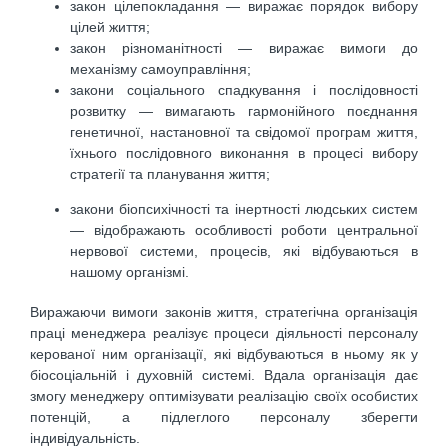
закон цілепокладання — виражає порядок вибору
цілей життя;
закон різноманітності — виражає вимоги до
механізму самоуправління;
закони соціального спадкування і послідовності
розвитку — вимагають гармонійного поєднання
генетичної, настановної та свідомої програм життя,
їхнього послідовного виконання в процесі вибору
стратегії та планування життя;
закони біопсихічності та інертності людських систем
— відображають особливості роботи центральної
нервової системи, процесів, які відбуваються в
нашому організмі.
Виражаючи вимоги законів життя, стратегічна організація
праці менеджера реалізує процеси діяльності персоналу
керованої ним організації, які відбуваються в ньому як у
біосоціальній і духовній системі. Вдала організація дає
змогу менеджеру оптимізувати реалізацію своїх особистих
потенцій, а підлеглого персоналу зберегти
індивідуальність.