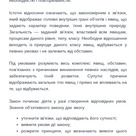
необхідністю і повторюваністю.
Істотні відносини означають, що закономірним є зв’язок,
який відображає головні внутрішні грані об’єктів і явищ, що
задають характер поведінки, їхню внутрішню природу.
Загальність — заданий зв’язок, властивий всім явищам,
процесам даного рівня, типу, класу. Необхідне відношення
виходить із природи даного класу явищ, відбувається у
певних умовах і не залежить від обставин.
Під умовами розуміють весь комплекс явищ, обставин,
пов’язаних з причинами виникнення певних наслідків, що
забезпечують їхній розвиток. Супутні причини
відображають загальне тло явищ і прямо не впливають на
те, що відбувається.
Закон починає діяти у разі створення відповідних умов.
Знання об’єктивного закону дає змогу:
уточнити зв’язки, що відповідають його сутності;
вивчити умови дії закону;
розкрити принципи, що визначають вимоги цього