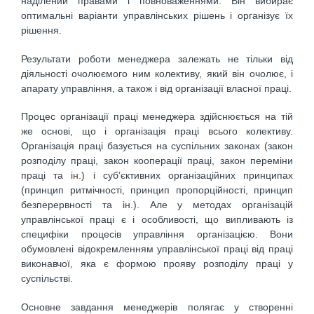
наділений правами і повноваженнями. Він вибирає
оптимальні варіанти управлінських рішень і організує їх
рішення.
Результати роботи менеджера залежать не тільки від
діяльності очолюємого ним колективу, який він очолює, і
апарату управління, а також і від організації власної праці.
Процес організації праці менеджера здійснюється на тій
же основі, що і організація праці всього колективу.
Організація праці базується на суспільних законах (закон
розподілу праці, закон кооперації праці, закон переміни
праці та ін.) і суб’єктивних організаційних принципах
(принцип ритмічності, принцип пропорційності, принцип
безперервності та ін.). Але у методах організацій
управлінської праці є і особливості, що випливають із
специфіки процесів управління організацією. Вони
обумовлені відокремленням управлінської праці від праці
виконавчої, яка є формою прояву розподілу праці у
суспільстві.
Основне завдання менеджерів полягає у створенні