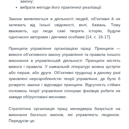
закону;
вибрати методи його практичної реалізації.
Закони виявляються в діяльності людей, об’єктивні й не
залежать від їхньої свідомості, волі, бажань. Тому
вважають, що люди самі творять історію, будучи
одночасно авторами і діючими особами [14, c. 16-17].
Принципи управління організацією праці. Принципи —
вимоги об’єктивного закону управління та правила їхнього
виконання в управлінській діяльності. Принципи містять
вимоги і правила. У навчальній літературі можна зустріти
або перше, або друге. Об’єктивні труднощі в даному разі
зумовлені нерозробленістю теорії управління, де було б
розкрито закони і відповідні принципи. Відсутність стійких
положень теорії управління спонукає фахівців робити не
завжди обґрунтовані висновки.
Стратегічна організація праці менеджера базується на
виконанні багатьох законів, які управляють людиною.
Передусім це: