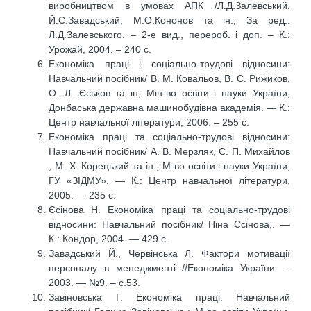
виробництвом в умовах АПК /Л.Д.Залевський,
Й.С.Завадський, М.О.Кононов та ін.; За ред..
Л.Д.Залевського. – 2-е вид., перероб. і доп. – К.:
Урожай, 2004. – 240 с.
Економіка праці і соціально-трудові відносини:
Навчальний посібник/ В. М. Ковальов, В. С. Рижиков,
О. Л. Єськов та ін; Мін-во освіти і науки України,
Донбаська державна машинобудівна академія. — К.:
Центр навчальної літератури, 2006. – 255 с.
Економіка праці та соціально-трудові відносини:
Навчальний посібник/ А. В. Мерзляк, Є. П. Михайлов
, М. Х. Корецький та ін.; М-во освіти і науки України,
ГУ «ЗІДМУ». — К.: Центр навчальної літератури,
2005. — 235 с.
Єсінова Н. Економіка праці та соціально-трудові
відносини: Навчальний посібник/ Ніна Єсінова,. —
К.: Кондор, 2004. — 429 с.
Завадський Й., Червінська Л. Фактори мотивації
персоналу в менеджменті //Економіка України. –
2003. — №9. – с.53.
Завіновська Г. Економіка праці: Навчальний