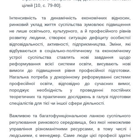
цілей [10, c. 79-80].
Інтенсивність та динамічність економічних відносин,
ринковий уклад життя суспільства зумовлює підвищення
не лише освітнього, культурного, а й професійного рівнів
розвитку людини, створює ситуацію дефіциту особистої
відповідальності, активності, підприємництва. Зміни, які
відбуваються в соціально-політичному та економічному
устрої суспільства ставлять нові завдання щодо
реформування всієї системи освіти, висувають нові
вимоги до підвищення рівня професійної підготовки.
Нагальна потреба у докорінному реформуванні системи
професійної освіти, відповідно до сучасних вимог,
породжує необхідність у проведенні постійних
теоретичних та практичних досліджень в галузі підготовки
спеціалістів для тієї чи іншої сфери діяльності.
Важливою та багатофункціональною ланкою суспільного
регулювання ринкового середовища, без якої неможливе
управління різноманітними ресурсами, в тому числі і
людськими, є менеджер. Саме люди цієї професії здатні