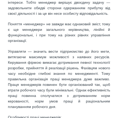
інтереси. Тобто менеджер вирішує двоєдину задачу —
задовольнити обидві сторони одержанням прибутку від
своєї діяльності і за це він несе особисту відповідальність.
Поняття «менеджер» не завжди має однаковий зміст, тому
є ще менеджери загального керівництва, лінійні й
функціональні, і при тому на різних рівнях управління
організації.
Управляти — значить вести підприємство до його мети,
витягаючи максимум можливості з наявних ресурсів.
Керування фірмою вимагає дотримання певної технології
розробки, прийняття й реалізації рішень. Фахівцям нового
часу необхідне глибокі знання по менеджменті. Тому
правильна організація праці менеджера дуже важливо.
Праця менеджерів повинен бути організований так, щоб
втрати робочого часу були мінімальні. Однак ефективність
праці повинна сполучатися з дотриманням норм
керованості, норм умов праці й раціональним
плануванням робочого дня.
Особливості праці менеджерів: