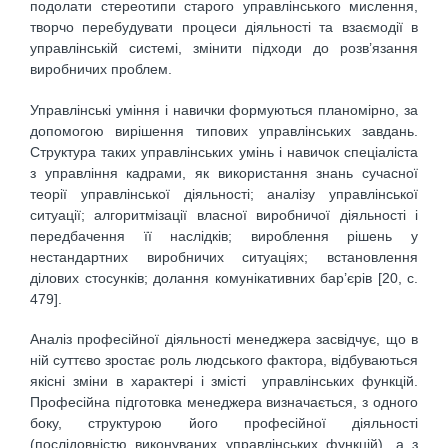
подолати стереотипи старого управлінського мислення,
творчо перебудувати процеси діяльності та взаємодії в
управлінській системі, змінити підходи до розв’язання
виробничих проблем.
Управлінські уміння і навички формуються планомірно, за
допомогою вирішення типових управлінських завдань.
Структура таких управлінських умінь і навичок спеціаліста
з управління кадрами, як використання знань сучасної
теорії управлінської діяльності; аналізу управлінської
ситуації; алгоритмізації власної виробничої діяльності і
передбачення її наслідків; вироблення рішень у
нестандартних виробничих ситуаціях; встановлення
ділових стосунків; долання комунікативних бар’єрів [20, c.
479].
Аналіз професійної діяльності менеджера засвідчує, що в
ній суттєво зростає роль людського фактора, відбуваються
якісні зміни в характері і змісті управлінських функцій.
Професійна підготовка менеджера визначається, з одного
боку, структурою його професійної діяльності
(послідовністю виконуваних управлінських функцій), а з