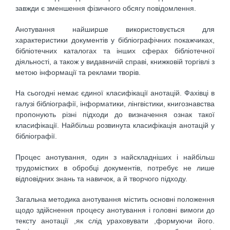
завжди є зменшення фізичного обсягу повідомлення.
Анотування найширше використовується для
характеристики документів у бібліографічних покажчиках,
бібліотечних каталогах та інших сферах бібліотечної
діяльності, а також у видавничій справі, книжковій торгівлі з
метою інформації та реклами творів.
На сьогодні немає єдиної класифікації анотацій. Фахівці в
галузі бібліографії, інформатики, лінгвістики, книгознавства
пропонують різні підходи до визначення ознак такої
класифікації. Найбільш розвинута класифікація анотацій у
бібліографії.
Процес анотування, один з найскладніших і найбільш
трудомістких в обробці документів, потребує не лише
відповідних знань та навичок, а й творчого підходу.
Загальна методика анотування містить основні положення
щодо здійснення процесу анотування і головні вимоги до
тексту анотації ,як слід ураховувати ,формуючи його.