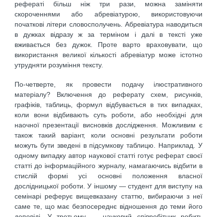
рефераті більш ніж три рази, можна заміняти
скороченнями або абревіатурою, використовуючи
початкові літери словосполучень. Абревіатура наводиться
в дужках відразу ж за терміном і далі в тексті уже
вживається без дужок. Проте варто враховувати, що
використання великої кількості абревіатур може істотно
утрудняти розуміння тексту.
По-четверте, як провести подачу ілюстративного
матеріалу? Включення до реферату схем, рисунків,
графіків, таблиць, формул відбувається в тих випадках,
коли вони відбивають суть роботи, або необхідні для
наочної презентації висновків дослідження. Можливим є
також такий варіант, коли основні результати роботи
можуть бути зведені в підсумкову таблицю. Наприклад. У
одному випадку автор наукової статті готує реферат своєї
статті до інформаційного журналу, намагаючись відбити в
стислій формі усі основні положення власної
дослідницької роботи. У іншому — студент для виступу на
семінарі реферує вищевказану статтю, вибираючи з неї
саме те, що має безпосереднє відношення до теми його
доповіді. У третьому — науковий співробітник робить