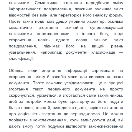
лексичним. Семантичне згортання передбачає зміну
інформативності повідомлення, лексичне залишає зміст
відомостей без змін, але перетворює його знакову форму.
Проте такий поділ має дещо умовний характер, оскільки
семантичне згортання звичайно супроводжується
лексичними перетвореннями; з іншого боку, іноді
скорочення навіть одного слова змінює зміст
повідомлення, піднімає його на вищий рівень
узагальнення, наприклад: документні класифікації —
класифікації.
Обидва види згортання інформації спрямовані на
скорочення змісту й засобів мови для вираження ознак
документа. Проте важливо усвідомлювати, що в процесі
згортання текст первинного документа не просто
скорочується, урізається, а згортається саме таким чином,
щоб за потреби можна було «розгорнути» його, подати
більш повно, точно й, виходячи з цього, вирішити питання
про доцільність звертання до першоджерела. Це можна
порівняти з конспектуванням, коли записуються дані, які
дають змогу потім подумки відтворити законспектований