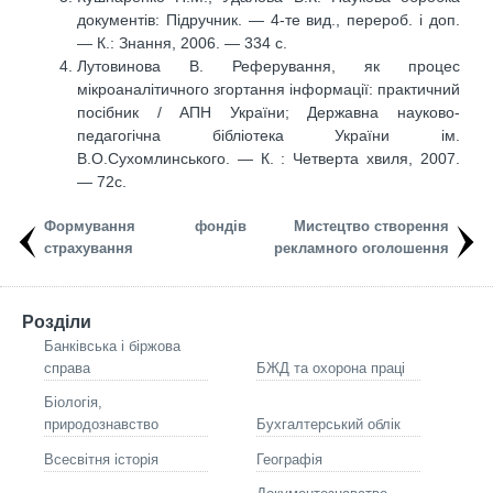
документів: Підручник. — 4-те вид., перероб. і доп.
— К.: Знання, 2006. — 334 с.
Лутовинова В. Реферування, як процес
мікроаналітичного згортання інформації: практичний
посібник / АПН України; Державна науково-
педагогічна бібліотека України ім.
В.О.Сухомлинського. — К. : Четверта хвиля, 2007.
— 72c.
Формування фондів
Мистецтво створення
страхування
рекламного оголошення
Розділи
Банківська і біржова
справа
БЖД та охорона праці
Біологія,
природознавство
Бухгалтерський облік
Всесвітня історія
Географія