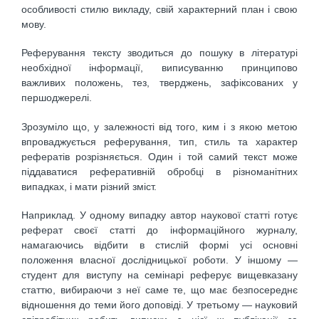
особливості стилю викладу, свій характерний план і свою
мову.
Реферування тексту зводиться до пошуку в літературі
необхідної інформації, виписуванню принципово
важливих положень, тез, тверджень, зафіксованих у
першоджерелі.
Зрозуміло що, у залежності від того, ким і з якою метою
впроваджується реферування, тип, стиль та характер
рефератів розрізняється. Один і той самий текст може
піддаватися реферативній обробці в різноманітних
випадках, і мати різний зміст.
Наприклад. У одному випадку автор наукової статті готує
реферат своєї статті до інформаційного журналу,
намагаючись відбити в стислій формі усі основні
положення власної дослідницької роботи. У іншому —
студент для виступу на семінарі реферує вищевказану
статтю, вибираючи з неї саме те, що має безпосереднє
відношення до теми його доповіді. У третьому — науковий