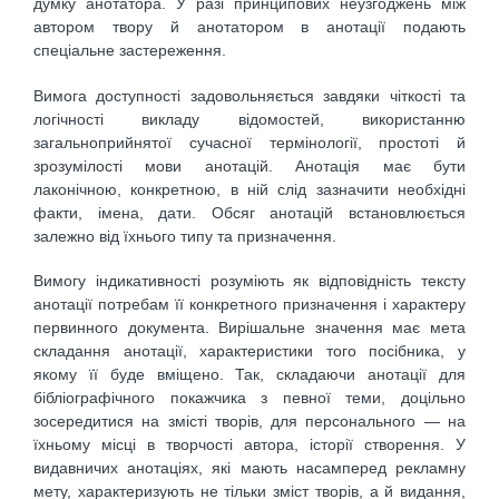
думку анотатора. У разі принципових неузгоджень між
автором твору й анотатором в анотації подають
спеціальне застереження.
Вимога доступності задовольняється завдяки чіткості та
логічності викладу відомостей, використанню
загальноприйнятої сучасної термінології, простоті й
зрозумілості мови анотацій. Анотація має бути
лаконічною, конкретною, в ній слід зазначити необхідні
факти, імена, дати. Обсяг анотацій встановлюється
залежно від їхнього типу та призначення.
Вимогу індикативності розуміють як відповідність тексту
анотації потребам її конкретного призначення і характеру
первинного документа. Вирішальне значення має мета
складання анотації, характеристики того посібника, у
якому її буде вміщено. Так, складаючи анотації для
бібліографічного покажчика з певної теми, доцільно
зосередитися на змісті творів, для персонального — на
їхньому місці в творчості автора, історії створення. У
видавничих анотаціях, які мають насамперед рекламну
мету, характеризують не тільки зміст творів, а й видання,