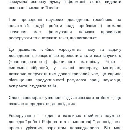
зрозуміла основну думку інформації, легше виділити
основне і викласти її зміст.
При проведенні наукових досліджень (особливо на
початковій стадії роботи над проблемою) немале
значення має формування навичок правильно
реферувати та анотувати текст, що вивчається.
Це дозволяє глибше «зрозуміти» тему та задачу
дослідження, конкретніше провести аналіз вже існуючого
(«напрацьованого») фактичного матеріалу. Чітко і
системно зібраний, у вигляді реферату, матеріал,
дозволяє оперувати ним доволі тривалий час, що сприяє
підвищенню продуктивності розумової праці науковця,
аспіранта, студента та ін.
Слово «реферат» утворене від латинського «referre», що
означає «передавати, доповідати».
Реферування — один з важливих прийомів науково-
дослідної роботі. Реферат статті, монографії, доповіді не є
просто урізаним варіантом першоджерела. Він має