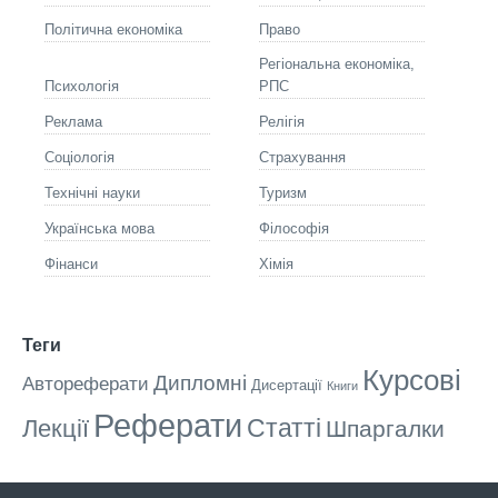
Політична економіка
Право
Регіональна економіка,
Психологія
РПС
Реклама
Релігія
Соціологія
Страхування
Технічні науки
Туризм
Українська мова
Філософія
Фінанси
Хімія
Теги
Курсові
Дипломні
Автореферати
Дисертації
Книги
Реферати
Статті
Лекції
Шпаргалки