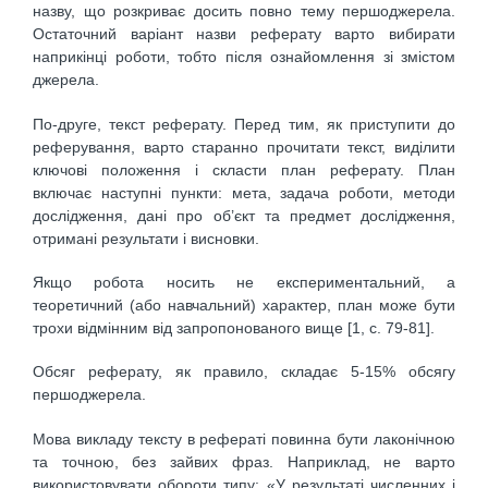
назву, що розкриває досить повно тему першоджерела.
Остаточний варіант назви реферату варто вибирати
наприкінці роботи, тобто після ознайомлення зі змістом
джерела.
По-друге, текст реферату. Перед тим, як приступити до
реферування, варто старанно прочитати текст, виділити
ключові положення і скласти план реферату. План
включає наступні пункти: мета, задача роботи, методи
дослідження, дані про об’єкт та предмет дослідження,
отримані результати і висновки.
Якщо робота носить не експериментальний, а
теоретичний (або навчальний) характер, план може бути
трохи відмінним від запропонованого вище [1, c. 79-81].
Обсяг реферату, як правило, складає 5-15% обсягу
першоджерела.
Мова викладу тексту в рефераті повинна бути лаконічною
та точною, без зайвих фраз. Наприклад, не варто
використовувати обороти типу: «У результаті численних і