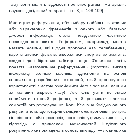
тому вони містять відомості про ілюстративні матеріали,
науково-довідковий апарат і т. ін. [3, c. 108-109]
Мистецтво реферування, або вибору найбільш важливих
або характерних фрагментів з одного або багатьох
джерел інформації, стало невід’ємною частиною
повсякденного життя. Рефератом, наприклад, можна
назвати новини, які щодня пропонує нам телебачення,
короткі анонси фільмів, відеозаписи спортивних змагань,
зведені дані біржових таблиць тощо. З’явилося навіть
поняття «автоматичне реферування» (короткий виклад
інформації великих масивів, здійснений на основі
спеціально розроблених технологій, який пропонується
користувачеві з метою ознайомити його з певними даними
за менший відрізок часу). Але слід уміти не лише
сприймати готовий реферат, а й розвивати навички
самостійного реферування. Коли Кельвіна Куліджа одного
разу запитали, що говорив священик на проповіді про гріх,
він відповів: «Він розповів, чого слід утримуватися». Ця
відповідь є прикладом можливостей інтуїтивного
розуміння, яке покладено в основу викладу, — людині, яка