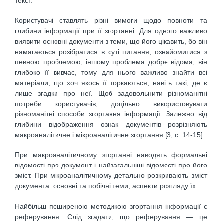
текст.
Користувачі ставлять різні вимоги щодо повноти та
глибини інформації при її згортанні. Для одного важливо
виявити основні документи з теми, що його цікавить, бо він
намагається розібратися в суті питання, ознайомитися з
певною проблемою; іншому проблема добре відома, він
глибоко її вивчає, тому для нього важливо знайти всі
матеріали, що хоч якось її торкаються, навіть такі, де є
лише згадки про неї. Щоб задовольнити різноманітні
потреби користувачів, доцільно використовувати
різноманітні способи згортання інформації. Залежно від
глибини відображення ознак документів розрізняють
макроаналітичне і мікроаналітичне згортання [3, c. 14-15].
При макроаналітичному згортанні наводять формальні
відомості про документ і найзагальніші відомості про його
зміст. При мікроаналітичному детально розкривають зміст
документа: основні та побічні теми, аспекти розгляду їх.
Найбільш поширеною методикою згортання інформації є
реферування. Слід згадати, що реферування — це