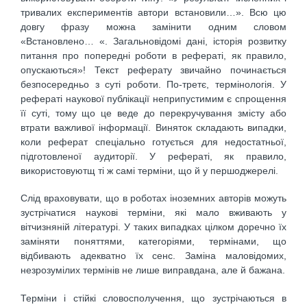
тривалих експериментів автори встановили…». Всю цю
довгу фразу можна замінити одним словом
«Встановлено… «. Загальновідомі дані, історія розвитку
питання про попередні роботи в рефераті, як правило,
опускаються»! Текст реферату звичайно починається
безпосередньо з суті роботи. По-третє, термінологія. У
рефераті наукової публікації неприпустимим є спрощення
її суті, тому що це веде до перекручування змісту або
втрати важливої інформації. Виняток складають випадки,
коли реферат спеціально готується для недостатньої,
підготовленої аудиторії. У рефераті, як правило,
використовуютщ ті ж самі терміни, що й у першоджерелі.
Слід враховувати, що в роботах іноземних авторів можуть
зустрічатися наукові терміни, які мало вживають у
вітчизняній літературі. У таких випадках цілком доречно їх
заміняти поняттями, категоріями, термінами, що
відбивають адекватно їх сенс. Заміна маловідомих,
незрозумілих термінів не лише виправдана, але й бажана.
Терміни і стійкі словосполучення, що зустрічаються в