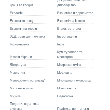
Документознавство,
Гроші та кредит
діловодство
Екологія
Економіка підприємства
Економіка праці
Економічна історія
Економічна теорія
Етика, естетика
ЗЕД, зовнішня політика
Інвестування
Інформатика
Інше
Культурологія та
Історія України
мистецтво
Літературa
Макроекономіка
Маркетинг
Медицина
Менеджмент організації
Міжнародна економіка
Мікроекономіка
Мовознавство
Музика
Педагогіка
Податки, податкова
система
Політика, політологія