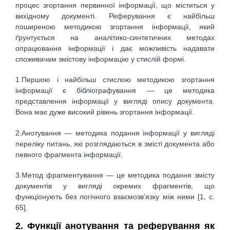
процес згортання первинної інформації, що міститься у
вихідному документі. Реферування є найбільш
поширеною методикою згортання інформації, який
ґрунтується на аналітико-синтетичних методах
опрацювання інформації і дає можливість надавати
споживачам змістову інформацію у стислій формі.
1.Першою і найбільш стислою методикою згортання
інформації є бібліографування — це методика
представлення інформації у вигляді опису документа.
Вона має дуже високий рівень згортання інформації.
2.Анотування — методика подання інформації у вигляді
переліку питань, які розглядаються в змісті документа або
певного фрагмента інформації.
3.Метод фрагментування — це методика подання змісту
документів у вигляді окремих фрагментів, що
функціонують без логічного взаємозв’язку між ними [1, c.
65].
2. Функції анотування та реферування як