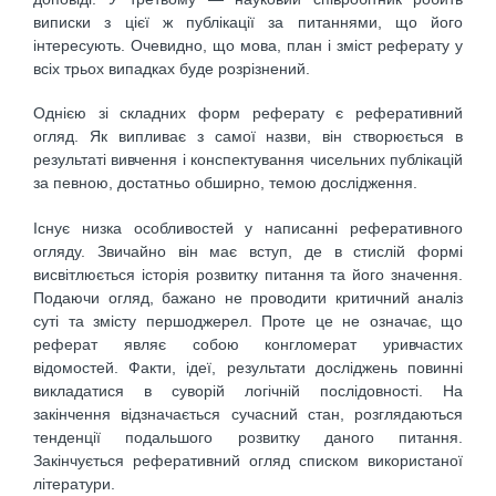
виписки з цієї ж публікації за питаннями, що його
інтересують. Очевидно, що мова, план і зміст реферату у
всіх трьох випадках буде розрізнений.
Однією зі складних форм реферату є реферативний
огляд. Як випливає з самої назви, він створюється в
результаті вивчення і конспектування чисельних публікацій
за певною, достатньо обширно, темою дослідження.
Існує низка особливостей у написанні реферативного
огляду. Звичайно він має вступ, де в стислій формі
висвітлюється історія розвитку питання та його значення.
Подаючи огляд, бажано не проводити критичний аналіз
суті та змісту першоджерел. Проте це не означає, що
реферат являє собою конгломерат уривчастих
відомостей. Факти, ідеї, результати досліджень повинні
викладатися в суворій логічній послідовності. На
закінчення відзначається сучасний стан, розглядаються
тенденції подальшого розвитку даного питання.
Закінчується реферативний огляд списком використаної
літератури.