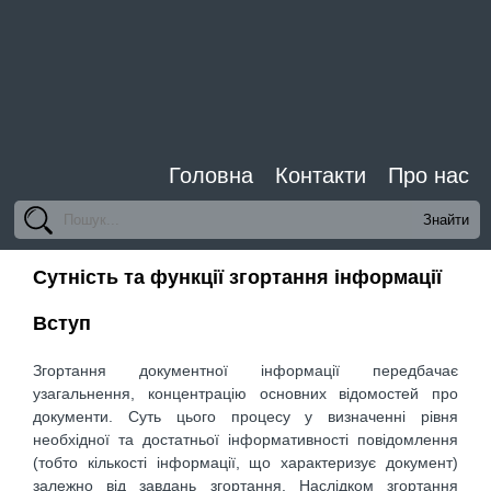
Головна
Контакти
Про нас
Сутність та функції згортання інформації
Вступ
Згортання документної інформації передбачає
узагальнення, концентрацію основних відомостей про
документи. Суть цього процесу у визначенні рівня
необхідної та достатньої інформативності повідомлення
(тобто кількості інформації, що характеризує документ)
залежно від завдань згортання. Наслідком згортання