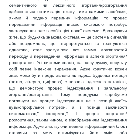
семантичного чи лексичного згортання/розгортання
здійснюється оптимізація тексту тими самими засобами,
якими й подано первинну інформацію, то процес
передавання інформації іншою системою потребує
застосування вже засобів цієї нової системи. Враховуючи
ж те, що будь-яка знакова система — це система сигналів
або повідомлень, що інтерпретуються та трактуються
однаково, стає зрозумілою вся гамма можливостей
переходу й переведення інформації в аспекті згортання/
розгортання. Усі системи знаків, на нашу думку, несуть у
собі певне індексне вираження. Адже фактично кожен
знак може бути представлено як індекс. Будь-яка нотація
(нотна, літерна, цифрова) є певною індексною нотацією,
що демонструє процес індексування в загальному
згортанні/розгортанні. Тому передусім спробуємо
поглянути на процес індексування не з позиції якоїсь
вузькопрофільної потреби, а з позиції важливості
систематизації інформації. І процес згортання/
розгортання, таким чином, є відображенням індексування
інформації. Адже аналізуючи певний інформаційний блок і
ставлячи за мету оптимізувати його зміст або