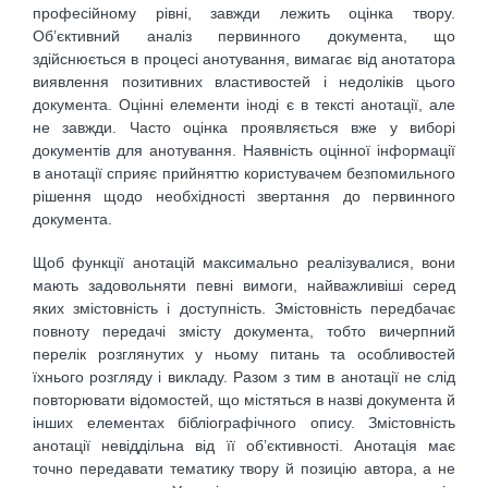
професійному рівні, завжди лежить оцінка твору.
Об’єктивний аналіз первинного документа, що
здійснюється в процесі анотування, вимагає від анотатора
виявлення позитивних властивостей і недоліків цього
документа. Оцінні елементи іноді є в тексті анотації, але
не завжди. Часто оцінка проявляється вже у виборі
документів для анотування. Наявність оцінної інформації
в анотації сприяє прийняттю користувачем безпомильного
рішення щодо необхідності звертання до первинного
документа.
Щоб функції анотацій максимально реалізувалися, вони
мають задовольняти певні вимоги, найважливіші серед
яких змістовність і доступність. Змістовність передбачає
повноту передачі змісту документа, тобто вичерпний
перелік розглянутих у ньому питань та особливостей
їхнього розгляду і викладу. Разом з тим в анотації не слід
повторювати відомостей, що містяться в назві документа й
інших елементах бібліографічного опису. Змістовність
анотації невіддільна від її об’єктивності. Анотація має
точно передавати тематику твору й позицію автора, а не