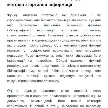
методів згортання інформації
Функції анотацій остаточно не визначені й не
сформульовані, але більшість фахівців вважають, що для
них характерне виконання загальних функцій
бібліографічної інформації, а саме: пошукової,
комунікативної, оцінної. Пошукова функція здійснюється
при визначенні місцезнаходження документа, певні ознаки
якого відомі користувачеві. Суть комунікативної функції
полягає в повідомленні користувача про існування
невідомих йому документів, зміст яких відповідає його
інформаційним потребам. Обидві зазначені функції
реалізуються насамперед через наявність в анотованому
бібліографічному записі бібліографічного опису, але
наявність анотації суттєво підвищує пошукові та
комунікативні властивості запису.
Оцінна функція властива саме анотації, вона
проявляється в наявності позитивної чи негативної оцінки
документа, рекомендації його певній категорії
користувачів. В основі анотації, складеної на високому