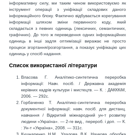
інформативну силу, ми таким чином використовуємо як
інструмент операції з уніфікації складових даного
інформаційного блоку. Фактично відбувається корегування
інформації шляхом зміни первинного коду, який
складається з певних одиниць (лексичних, семантичних,
графічних). До того ж переведення одних інформаційних
одиниць в інші задля оптимізації виражає не просто
процеси згортання/розгортання, а показує уніфікацію цих
одиниць у спосіб надання.
Список використаної літератури
Власова Г. Аналітико-синтетична переробка
інформації: Навч. посіб. / Державна академія
керівних кадрів культури і мистецтв. — К. : ДАКККіМ,
2006. — 292с.
Горбаченко Т. Аналітико-синтетична переробка
документної інформації: навч. посіб. для дистанц.
навчання / Відкритий міжнародний ун-т розвитку
людини «Україна». — 2-ге вид., перероб. і доп. — К.
: Ун-т «Україна», 2008. — 311с.
Кушнаренко Н.М., Удалова В.К. Наукова обробка