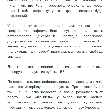
співробітник робить виписки з цієї ж публікації за
питаннями, що його інтересують. Очевидно, що мова,
план і зміст реферату у всіх трьох випадках буде
розрізнений.
У процесі підготовки рефератів наукових статей до
спеціальних інформаційних журналів, а також
авторефератів дисертацій необхідно обов’язково
додержуватися встановлених правил реферування. На
відміну від цього при індивідуальній роботі з текстом
(наприклад, «для себе») припускається велика свобода
викладу.
Які ж основні принципи є звичайними правилами
реферування наукових публікацій?
По-перше, заголовок реферату повинен відповідати точній
назві того матеріалу, що реферується. Проте, може бути і
так, що ця назва недостатньо повно розкриває зміст
роботи. Така «вільність» у виборі назви частіше
зустрічається в деяких закордонних журнальних
публікаціях. Тому рекомендується скласти нову («робочу»)