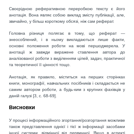
Своєрідною реферативною переробкою тексту є його
анотація. Вона являє собою виклад змісту публікації, але,
звичайно, у більш короткому обсязі, ніж сам реферат.
Головна різниця полягає в тому, що реферат —
знеособлений, і в ньому викладаються лише факти,
основні положення роботи на мові першоджерела. У
анотації ж завжди виражене ставлення автора до
аналізованої роботи з виділенням цілей, задач, практичної
та теоретичної її цінності тощо.
Анотація, як правило, міститься на перших сторінках
книги, монографії, навчальних посібників і складається не
самим автором роботи, а будь-ким з крупних фахівців у
даній галузі [3, c. 68-69].
Висновки
У процесі інформаційного згортання/розгортання можливе
також представлення однієї і тієї ж інформації засобами
іншої системи, відмінної від первинної. Якщо в аспекті