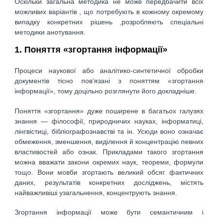
Оскільки загальна методика не може передбачити всіх
можливих варіантів , що потребують в кожному окремому
випадку конкретних рішень ,розробляють спеціальні
методики анотування.
1. Поняття «згортання інформації»
Процеси наукової або аналітико-синтетичної обробки
документів тісно пов’язані з поняттям «згортання
інформації», тому доцільно розглянути його докладніше.
Поняття «згортання» дуже поширене в багатьох галузях
знання — філософії, природничих науках, інформатиці,
лінгвістиці, бібліографознавстві та ін. Усюди воно означає
обмеження, зменшення, виділення й концентрацію певних
властивостей або ознак. Прикладами такого згортання
можна вважати закони окремих наук, теореми, формули
тощо. Вони мовби згортають великий обсяг фактичних
даних, результатів конкретних досліджень, містять
найважливіші узагальнення, концентрують знання.
Згортання інформації може бути семантичним і