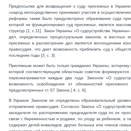
Предпосылки для возвращения к суду присяжных в Украине с
«народ непосредственно принимает участие в осуществлении
реформы также было предусмотрено образование суда прис
которой не функционировал суд присяжных, являлся массов
структур [1, с.11]. Закон Украины «О судоустройстве Украины»
дел, определенных процессуальным законом, в местных ап
присяжных в рассмотрении дел является воплощением конс
правосудия, что дает возможность приблизить суд к общес
последние годы [3, с. 3].
Присяжным может быть только гражданин Украины, которому и
которой соответствующим областным советом формируются с
пересматриваются каждые два года. Законом «О судоустр
возможность освобождения от обязанностей присяжного
предусмотренных ст. 67 Закона [ 4, с. 6].
В Украине Законом не определены образовательный уровен
отправлению правосудия. Согласно Закона «О судоустройст
заседателя по распоряжению председателя суда по их прось
связи с беременностью и родами, по уходу за ребенком, а 
содержат детей-инвалидов, других больных или членов семьи