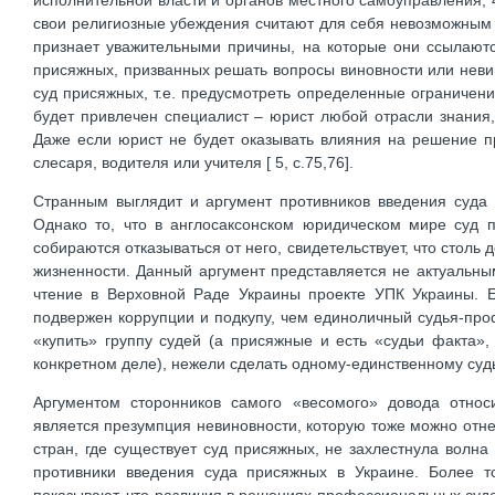
исполнительной власти и органов местного самоуправления; 
свои религиозные убеждения считают для себя невозможным у
признает уважительными причины, на которые они ссылаютс
присяжных, призванных решать вопросы виновности или неви
суд присяжных, т.е. предусмотреть определенные ограничен
будет привлечен специалист – юрист любой отрасли знания
Даже если юрист не будет оказывать влияния на решение п
слесаря, водителя или учителя [ 5, с.75,76].
Странным выглядит и аргумент противников введения суда 
Однако то, что в англосаксонском юридическом мире суд 
собираются отказываться от него, свидетельствует, что столь
жизненности. Данный аргумент представляется не актуальны
чтение в Верховной Раде Украины проекте УПК Украины. 
подвержен коррупции и подкупу, чем единоличный судья-проф
«купить» группу судей (а присяжные и есть «судьи факта»
конкретном деле), нежели сделать одному-единственному судье
Аргументом сторонников самого «весомого» довода относ
является презумпция невиновности, которую тоже можно отнес
стран, где существует суд присяжных, не захлестнула волна
противники введения суда присяжных в Украине. Более т