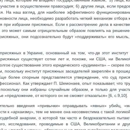
4) лица, которые не владеют государственным языком; 5) лица, к
частие в осуществлении правосудия; 6) другие лица, если предс
я. На наш взгляд, для наиболее эффективного функционировани
новности лица, необходимо разработать четкий механизм отбора 
ия при избрании присяжных. Если к рассмотрению дела в качеств
, это может самым отрицательным образом повлиять на решение
рисяжных, они подсознательно будут «поддерживать» его мысль,
присяжных в Украине, основанный на том, что-де этот институт 
присяжных существует сотни лет и, похоже, ни США, ни Велико
 долгое существование этого юридического «рудимента» – скорее по
м, поскольку институт присяжных заседателей закреплён в прош
Еще более спорным представляется утверждение, что суд прис
ессионал. Как утверждает П. Шемонаев, опыт показывает, что тр
, поскольку они избраны случайным образом, и только для участ
 «предложение, от которого он не сможет отказаться» [6, с.9,10].
ительно введения «привычки» оправдывать «явных» убийц, «м
ти к «архаизму», тем не менее она несовместима с такой логикой
 судебной анархии, о которой так часто и бездоказательно пытаю
ого, исследования, проводимые в США, Великобритании и друг