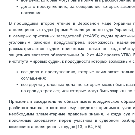
все дела, которые могут быть приняты к рассмотрению
дела о преступлениях, за совершение которых закон
наказание.
В прошедшем второе чтение в Верховной Раде Украины п
апелляционных судах (кроме Апелляционного суда Украины);
и семерых присяжных заседателей (ст.439); судом присяжн
уголовным законом предусмотрена возможность назначе
рассматриваются судом присяжных только по ходатайству
защитника является обязательным (ч. 2 ст. 442 проекта УПК).
института мировых судей, к подсудности которых возможным с
все дела о преступлениях, которые начинаются тольк
соглашения;
все другие уголовные дела, по которым может быть наз
на срок до трех лет, или которые могут быть закрыты по 
Присяжный заседатель не обязан иметь юридическое образо
разбирательства, в котором ему придется принимать участ
необходимы элементарные правовые знания, и когда суд п
присяжные заседатели перед участием в судебном разбир
комиссиях апелляционных судов [13, с.64, 65].