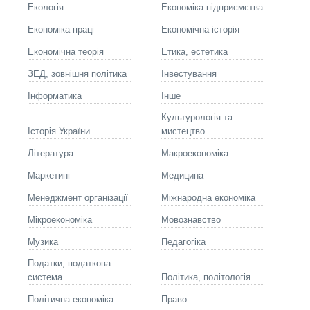
Екологія
Економіка підприємства
Економіка праці
Економічна історія
Економічна теорія
Етика, естетика
ЗЕД, зовнішня політика
Інвестування
Інформатика
Інше
Культурологія та
Історія України
мистецтво
Літературa
Макроекономіка
Маркетинг
Медицина
Менеджмент організації
Міжнародна економіка
Мікроекономіка
Мовознавство
Музика
Педагогіка
Податки, податкова
система
Політика, політологія
Політична економіка
Право