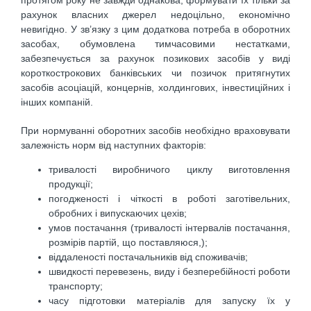
протягом року не завжди однакова, формувати їх тільки за
рахунок власних джерел недоцільно, економічно
невигідно. У зв’язку з цим додаткова потреба в оборотних
засобах, обумовлена тимчасовими нестатками,
забезпечується за рахунок позикових засобів у виді
короткострокових банківських чи позичок притягнутих
засобів асоціацій, концернів, холдингових, інвестиційних і
інших компаній.
При нормуванні оборотних засобів необхідно враховувати
залежність норм від наступних факторів:
тривалості виробничого циклу виготовлення
продукції;
погодженості і чіткості в роботі заготівельних,
обробних і випускаючих цехів;
умов постачання (тривалості інтервалів постачання,
розмірів партій, що поставляюся,);
віддаленості постачальників від споживачів;
швидкості перевезень, виду і безперебійності роботи
транспорту;
часу підготовки матеріалів для запуску їх у