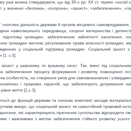
разі можна стверджувати, що від 30-х pp. XX ст. термін «social se
т у значенні «безпека», «охорона», «захист», «забезпечення», «г
” охоплює діяльність держави й органів місцевого самоврядування,
юдини навколишнього середовища, охороні материнства і дитинс
 підготовці громадян, забезпеченню зайнятості населення, охо
ченню громадян житлом, регулюванню права власності громадян, м
жденних у соціальній підтримці громадян. Соціальний захист є
[1. с.5].
захист у широкому та вузькому сенсі. Так, вчені під соціальни
на забезпечення процесу формування і розвитку повноцінної осо
на особистість, на створення умов для самовизначення і утвердженн
кономічних і правових гарантій, що забезпечують дотримання н
івня життя [2,с.3].
ситься до функцій держави та означає комплекс заходів матеріальн
тчева вказує, що соціальний захист, як самостійний правовий інсти
носини, які характеризують прагнення суспільства відгородити свої
ми і важливими з метою забезпечення стійкого розвитку усього 