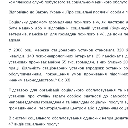
комплексом служб побутового та соціально-медичного обслугову
Відповідно до Закону України „Про соціальні послуги” особам 
Соціальну допомогу громадянам похилого віку, які частково 
бути надано або у відповідній соціальній установі (будинку
ветеранів, пансіонаті для громадян похилого віку), де вони
вдома.
У 2008 році мережа стаціонарних установ становила 320 бу
інвалідів, 149 психоневрологічних інтернатів, 25 пансіонатів 
установах проживає майже 55 тис. громадян, з них близько 20 ти
праці. Діяльність стаціонарних установ впродовж останніх
обслуговуванням, покращення умов проживання підопічних
чинним законодавством.^ 0,с.33]
Підставою для організації соціального обслуговування та 
установи про ступінь втрати особою здатності до самообсл
непрацездатним громадянам та інвалідам соціальні послуги ві
громадянином і територіальним центром або відділенням соці
В системі соціального обслуговування одиноких непрацездатн
47 видів соціальних послуг.