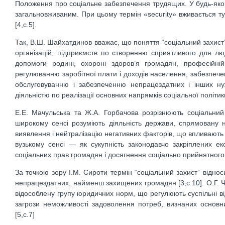
Положення про соціальне забезпечення трудящих. У будь-якому 
загальновживаним. При цьому термін «security» вживається ту
[4,c.5].
Так, В.Ш. Шайхатдинов вважає, що поняття “соціальний захист
організацій, підприємств по створенню сприятливого для л
допомоги родині, охороні здоров’я громадян, професійній
регулюванню заробітної плати і доходів населення, забезпе
обслуговуванню і забезпеченню непрацездатних і інших ну
діяльністю по реалізації основних напрямків соціальної політики 
Е.Е. Мачульська та Ж.А. Горбачова розрізнюють соціальний 
широкому сенсі розуміють діяльність держави, спрямовану 
виявлення і нейтралізацію негативних факторів, що впливають 
вузькому сенсі — як сукупність законодавчо закріплених е
соціальних прав громадян і досягнення соціально прийнятного р
За точкою зору І.М. Сироти термін “соціальний захист” відно
непрацездатних, найменш захищених громадян [3,с.10]. О.Г. Чу
відособлену групу юридичних норм, що регулюють суспільні від
загрози неможливості задоволення потреб, визнаних основни
[5,с.7]