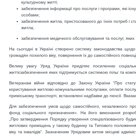
культурному житті;
забезпечення інформації про послуги і програми, які існ
особами;
забезпечення житла, пристосованого до їхніх потреб і с
житла;
забезпечення медичного обслуговування та послуг, яких в
На сьогодні в Україні створено систему законодавства щодо 
громадян похилого віку, повернення їх до самостійного повноц
Велику увагу Уряд України приділяє посиленню соціально
життєзабезпечення яких підтримується системою пільг та комп
Ветеранам війни відповідно до Закону України “Про статус
користування житлово-комунальними послугами, оплати послуг 
приміському транспорті, встановлені надбавки до пенсії. Вказа
Для забезпечення умов щодо самостійного, незалежного про
фонд соціального призначення». На його виконання розроб
„Про затвердження Порядку утворення спеціалізованого будинк
житлових приміщень у такому будинку та Типового положення 
віку та інвалідів”. Зазначеним Урядовим актом місцеві адміні