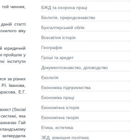
 той чинник,
БЖД та охорона праці
Біологія, природознавство
даній статті
Бухгалтерський облік
охилого віку
Всесвітня історія
Географія
ій юридичній
кі пройшли у
Гроші та кредит
ні інститути
Документознавство, діловодство
Екологія
ся за різних
Р.І. Іванова,
Економіка підприємства
расова, Е.Г.
Економіка праці
Економічна історія
хист (Social
системі, яка
Економічна теорія
зазначає Гай
Етика, естетика
зеландському
ї затвердила
ЗЕД, зовнішня політика