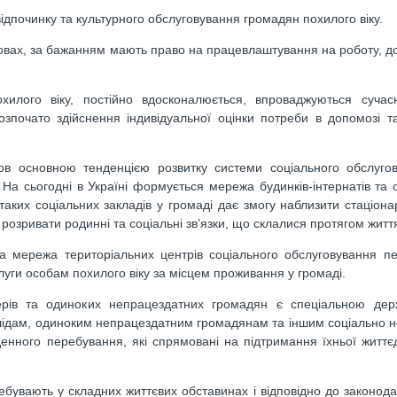
відпочинку та культурного обслуговування громадян похилого віку.
новах, за бажанням мають право на працевлаштування на роботу, до
хилого віку, постійно вдосконалюється, впроваджуються сучасні
озпочато здійснення індивідуальної оцінки потреби в допомозі т
ов основною тенденцією розвитку системи соціального обслугов
. На сьогодні в Україні формується мережа будинків-інтернатів та 
ких соціальних закладів у громаді дає змогу наблизити стаціонар
розривати родинні та соціальні зв’язки, що склалися протягом життя.
а мережа територіальних центрів соціального обслуговування пе
уги особам похилого віку за місцем проживання у громаді.
нерів та одиноких непрацездатних громадян є спеціальною де
алідам, одиноким непрацездатним громадянам та іншим соціально
нного перебування, які спрямовані на підтримання їхньої життєд
ебувають у складних життєвих обставинах і відповідно до законод