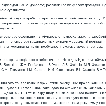
відповідальної за добробут, розвиток і безпеку своїх громадян. Це
кого суспільства.
льстві існує потреба розкриття сутності соціального захисту. В 
із теоретичних положень щодо соціально-правового захисту осіб п
ауковців.
 широко застосовуватися в міжнародно-правових актах та зарубіжн
вання пояснюється кардинальними змінами у соціальній політиці, я
інням керівництва країн необхідності систематизувати різноманіт
питань права соціального забезпечення. Його дослідженням займали
.Б. Болотіна, Ж.А. Горбачова, І.В.Гущін, Л.В. Забєлін, М.Л. Захаров, 
С.М. Прилипко, І.М. Сирота, Н.М. Стаховська, Б.І. Сташків, В.А.Та
ний захист» пов’язане із прийняттям закону США про соціальний за
клін Рузвельт, назвав новий законодавчий акт «наріжним каменем у 
6]. Однак є й інші точки зору щодо виникнення цього поняття. Як 
епція системи соціального захисту сповна була втілена в ново
 що пріоритет тут належить Росії — 31 жовтня 1918 року РНК у Росі