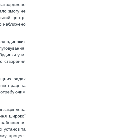
затверджено
ало змогу не
льний центр.
ло наближено
для одиноких
луговування,
 будинки у м.
ес створення
лищних радах
нів праці та
 потребуючим
і закріплена
ення широкої
, наближення
х установ та
ому процесі,