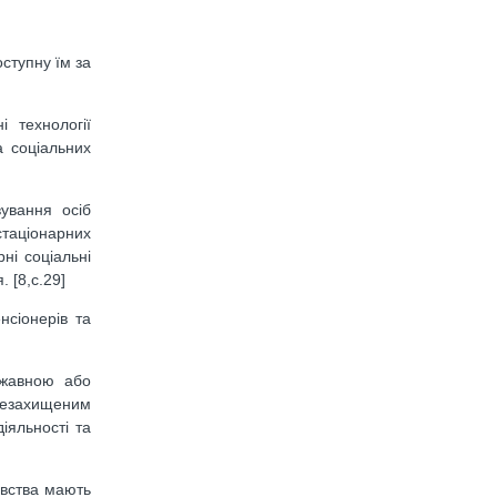
ступну їм за
 технології
а соціальних
ування осіб
стаціонарних
ні соціальні
 [8,с.29]
нсіонерів та
ржавною або
 незахищеним
іяльності та
авства мають