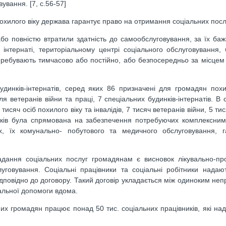
вання. [7, с.56-57]
похилого віку держава гарантує право на отримання соціальних посл
або повністю втратили здатність до самообслуговування, за їх б
- інтернаті, територіальному центрі соціального обслуговування,
 перебувають тимчасово або постійно, або безпосередньо за місце
динків-інтернатів, серед яких 86 призначені для громадян похи
для ветеранів війни та праці, 7 спеціальних будинків-інтернатів. В
сяч осіб похилого віку та інвалідів, 7 тисяч ветеранів війни, 5 ти
 років була спрямована на забезпечення потребуючих комплексни
, їх комунально- побутового та медичного обслуговування, г
надання соціальних послуг громадянам є висновок лікувально-пр
уговування. Соціальні працівники та соціальні робітники нада
дповідно до договору. Такий договір укладається між одиноким не
альної допомоги вдома.
их громадян працює понад 50 тис. соціальних працівників, які на