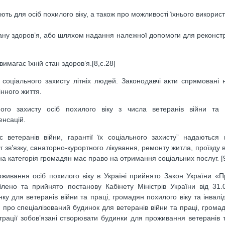
ують для осіб похилого віку, а також про можливості їхнього викори
тану здоров’я, або шляхом надання належної допомоги для реконстру
имагає їхній стан здоров’я.[8,с.28]
соціального захисту літніх людей. Законодавчі акти спрямовані 
інного життя.
го захисту осіб похилого віку з числа ветеранів війни та д
енсацій.
 ветеранів війни, гарантії їх соціального захисту” надаються
зв’язку, санаторно-курортного лікування, ремонту житла, проїзду в
на категорія громадян має право на отримання соціальних послуг. [9
живання осіб похилого віку в Україні прийнято Закон України «
лено та прийнято постанову Кабінету Міністрів України від 31
у для ветеранів війни та праці, громадян похилого віку та інвалід
про спеціалізований будинок для ветеранів війни та праці, грома
страції зобов’язані створювати будинки для проживання ветеранів та