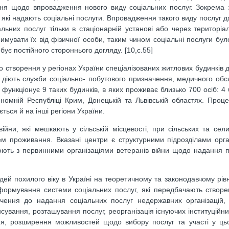
ння щодо впровадження нового виду соціальних послуг. Зокрема 
які надають соціальні послуги. Впровадження такого виду послуг д
ьних послуг тільки в стаціонарній установі або через територіа
имувати їх від фізичної особи, таким чином соціальні послуги бу
ує постійного стороннього догляду. [10,с.55]
створення у регіонах України спеціалізованих житлових будинків 
яких діють служби соціально- побутового призначення, медичного обс
і функціонує 9 таких будинків, в яких проживає близько 700 осіб: 4
номній Республіці Крим, Донецькій та Львівській областях. Проц
ься й на інші регіони України.
йни, які мешкають у сільській місцевості, при сільських та се
ем проживання. Вказані центри є структурними підрозділами орга
ацюють з первинними організаціями ветеранів війни щодо надання
й похилого віку в Україні на теоретичному та законодавчому рівн
еформування системи соціальних послуг, які передбачають створ
лучення до надання соціальних послуг недержавних організацій
нсування, розташування послуг, реорганізація існуючих інституційни
ня, розширення можливостей щодо вибору послуг та участі у ць