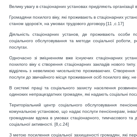
Велику увагу в стаціонарних установах приділяють організації 
Громадяни похилого віку, які проживають в стаціонарних уста
станом здоров’я, на умовах трудового договору.[11 ,с.17]
Діяльність стаціонарних установ, де проживають особи по
соціального обслуговування та методи соціальної роботи, р
послугах.
Одночасно зі зміцненням вже існуючих стаціонарних устан
похилого віку є створення стаціонарних закладів нового типу
відділень з невеликою чисельністю проживаючих. Створення та
послуги до звичайного місця проживання осіб похилого віку, не 
В системі праці та соціального захисту населення розвинен
одиноких непрацездатних громадян, які надають соціальні посл
Територіальний центр соціального обслуговування пенсіо
комунальною установою, що надає послуги пенсіонерам, інв
громадянам вдома в умовах стаціонарного, тимчасового та де
соціальної активності. [8,с.24]
З метою посилення соціальної захищеності громадян, які пер