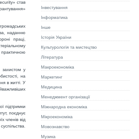
curity» став
Інвестування
арантування»
Інформатика
 громадських
Інше
тва, наданню
Історія України
роні праці,
атеріальному
Культурологія та мистецтво
 практичною
Літературa
Макроекономіка
м захистом у
бистості, на
Маркетинг
я в житті. У
Медицина
айважливіших
Менеджмент організації
ої підтримки
Міжнародна економіка
тут, поєднує
Мікроекономіка
х членів від
суспільства.
Мовознавство
Музика