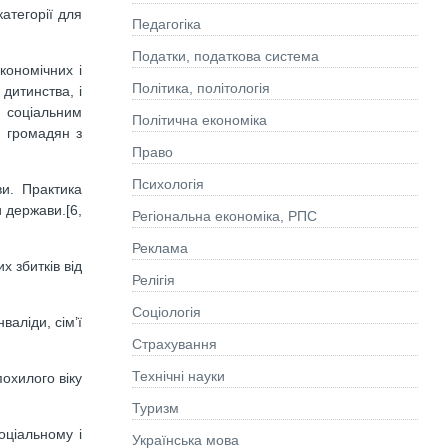
атегорії для
Педагогіка
Податки, податкова система
кономічних і
Політика, політологія
дитинства, і
 соціальним
Політична економіка
я громадян з
Право
Психологія
ви. Практика
 держави.[6,
Регіональна економіка, РПС
Реклама
х збитків від
Релігія
Соціологія
аліди, сім’ї
Страхування
Технічні науки
охилого віку
Туризм
оціальному і
Українська мова