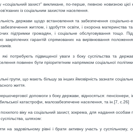
у «соціальний захист” викликане, по-перше, певною новизною цієї к
 пов’язаних із соціальним захистом населення.
іяльність держави щодо встановлення та забезпечення соціально-е
 забезпечення житлом, і здобуття освіти, і охорона материнства та 
ючих підтримки громадян, і соціальне обслуговування тощо. Під
ивно закріплених гарантій спрямованих на вирівнювання положенн
зиків.
и, які потребують підвищеної уваги з боку суспільства та держа
аселення повинен бути пріоритетним напрямком соціальної політики
ьні групи, що мають більшу за інших ймовірність зазнати соціальни
часного життя.
ршочергової допомоги з боку держави, відносяться: пенсіонери, інв
нобильської катастрофи, малозабезпечене населення, та ін.[7, с.26]
похилого віку на соціальний захист, зокрема, для надання особам п
суспільства, шляхом:
ти на задовільному рівні і брати активну участь у суспільному, с