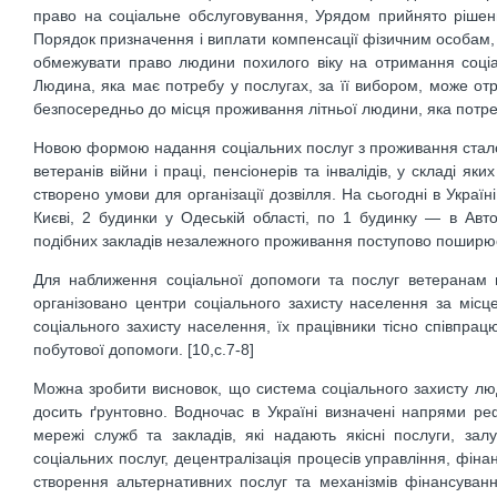
право на соціальне обслуговування, Урядом прийнято ріше
Порядок призначення і виплати компенсації фізичним особам, 
обмежувати право людини похилого віку на отримання соціал
Людина, яка має потребу у послугах, за її вибором, може отр
безпосередньо до місця проживання літньої людини, яка потреб
Новою формою надання соціальних послуг з проживання стало 
ветеранів війни і праці, пенсіонерів та інвалідів, у складі 
створено умови для організації дозвілля. На сьогодні в Україн
Києві, 2 будинки у Одеській області, по 1 будинку — в Авто
подібних закладів незалежного проживання поступово поширюєт
Для наближення соціальної допомоги та послуг ветеранам ві
організовано центри соціального захисту населення за місц
соціального захисту населення, їх працівники тісно співпр
побутової допомоги. [10,с.7-8]
Можна зробити висновок, що система соціального захисту люде
досить ґрунтовно. Водночас в Україні визначені напрями р
мережі служб та закладів, які надають якісні послуги, за
соціальних послуг, децентралізація процесів управління, фіна
створення альтернативних послуг та механізмів фінансуван