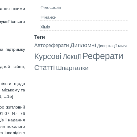
Філософія
стання такими
Фінанси
кції їхнього
Хімія
Теги
Дипломні
Автореферати
Дисертації
Книги
на підтримку
Реферати
Курсові
Лекції
Статті
ітей війни,
Шпаргалки
 пільги щодо
 міському та
, с.15]
Про житловий
.01.07 № 76
ів і надання
дян похилого
 інвалідів з