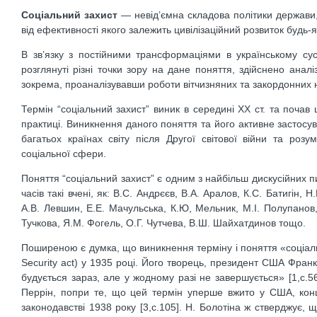
Соціальний захист
— невід’ємна складова політики держави, 
від ефективності якого залежить цивілізаційний розвиток будь-я
В зв’язку з постійними трансформаціями в українському суспі
розглянуті різні точки зору на дане поняття, здійснено анал
зокрема, проаналізувавши роботи вітчизняних та закордонних н
Термін “соціальний захист” виник в середині ХХ ст. та почав
практиці. Виникнення даного поняття та його активне застосу
багатьох країнах світу після Другої світової війни та розум
соціальної сфери.
Поняття “соціальний захист” є одним з найбільш дискусійних 
часів такі вчені, як: В.С. Андрєєв, В.А. Аралов, К.С. Батигін, Н
А.В. Левшин, Е.Е. Мачульська, К.Ю, Мельник, М.І. Полупанов, 
Тучкова, Я.М. Фогель, О.Г. Чутчева, В.Ш. Шайхатдинов тощо.
Поширеною є думка, що виникнення терміну і поняття «соціаль
Security act) у 1935 році. Його творець, президент США Фран
будується зараз, але у жодному разі не завершується» [1,с.5
Перрін, попри те, що цей термін уперше вжито у США, конц
законодавстві 1938 року [3,с.105]. Н. Болотіна ж стверджує,