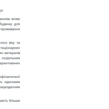
уг.
ажанням може
 будинку для
м проживання
лого віку та
 стаціонарних
сяч ветеранів
м соціальним
арантованих
офілактичної
ють одиноким
працездатним
дають більше