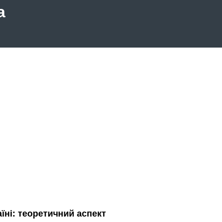
а
їні: теоретичний аспект