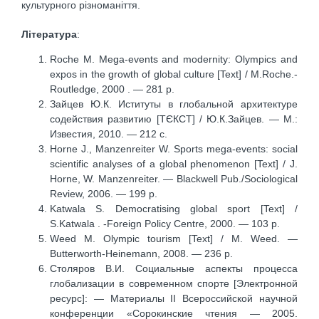
культурного різноманіття.
Література
:
Roche M. Mega-events and modernity: Olympics and
expos in the growth of global culture [Text] / M.Roche.-
Routledge, 2000 . — 281 p.
Зайцев Ю.К. Иституты в глобальной архитектуре
содействия развитию [ТЄКСТ] / Ю.К.Зайцев. — М.:
Известия, 2010. — 212 с.
Horne J., Manzenreiter W. Sports mega-events: social
scientific analyses of a global phenomenon [Text] / J.
Horne, W. Manzenreiter. — Blackwell Pub./Sociological
Review, 2006. — 199 p.
Katwala S. Democratising global sport [Text] /
S.Katwala . -Foreign Policy Centre, 2000. — 103 p.
Weed M. Olympic tourism [Text] / M. Weed. —
Butterworth-Heinemann, 2008. — 236 p.
Столяров В.И. Социальные аспекты процесса
глобализации в современном спорте [Электронной
ресурс]: — Материалы II Всероссийской научной
конференции «Сорокинские чтения — 2005.