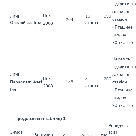
відкриття та
закриття,
Пекін
Літні
10 099
стадіон
204
Олімпійські Ігри
атлетів
2008
«Пташине
гніздо»
90 тис. чол.
Церемонії
відкриття та
Літні
закриття,
Пекін
4 200
148
Параолімпійські
стадіон
атлетів
2008
«Пташине
Ігри
гніздо»
90 тис. чол.
Продовження таблиці 1
Впродовж
Зимові
всієї
Ванкувер
2 574
55 тис