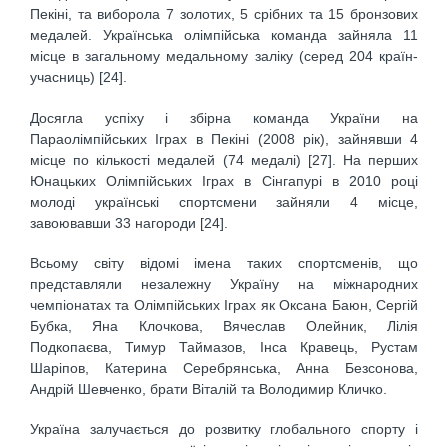
Пекіні, та виборола 7 золотих, 5 срібних та 15 бронзових
медалей. Українська олімпійська команда зайняла 11
місце в загальному медальному заліку (серед 204 країн-
учасниць) [24].
Досягла успіху і збірна команда України на
Параолімпійських Іграх в Пекіні (2008 рік), зайнявши 4
місце по кількості медалей (74 медалі) [27]. На перших
Юнацьких Олімпійських Іграх в Сінгапурі в 2010 році
молоді українські спортсмени зайняли 4 місце,
завоювавши 33 нагороди [24].
Всьому світу відомі імена таких спортсменів, що
представляли незалежну Україну на міжнародних
чемпіонатах та Олімпійських Іграх як Оксана Баюн, Сергій
Бубка, Яна Клочкова, Вячеслав Олейник, Лілія
Подкопаєва, Тимур Таймазов, Інса Кравець, Рустам
Шаріпов, Катерина Серебрянська, Анна Безсонова,
Андрій Шевченко, брати Віталій та Володимир Кличко.
Україна залучається до розвитку глобального спорту і