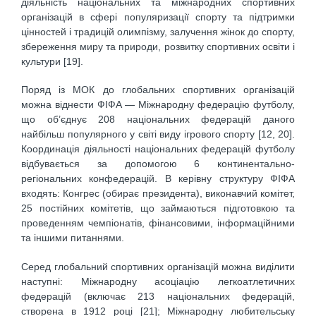
діяльність національних та міжнародних спортивних
організацій в сфері популяризації спорту та підтримки
цінностей і традицій олимпізму, залучення жінок до спорту,
збереження миру та природи, розвитку спортивних освіти і
культури [19].
Поряд із МОК до глобальних спортивних організацій
можна віднести ФІФА — Міжнародну федерацію футболу,
що об’єднує 208 національних федерацій даного
найбільш популярного у світі виду ігрового спорту [12, 20].
Координація діяльності національних федерацій футболу
відбувається за допомогою 6 континентально-
регіональних конфедерацій. В керівну структуру ФІФА
входять: Конгрес (обирає президента), виконавчий комітет,
25 постійних комітетів, що займаються підготовкою та
проведенням чемпіонатів, фінансовими, інформаційними
та іншими питаннями.
Серед глобальний спортивних організацій можна виділити
наступні: Міжнародну асоціацію легкоатлетичних
федерацій (включає 213 національних федерацій,
створена в 1912 році [21]; Міжнародну любительську