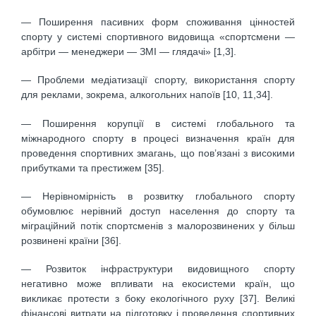
— Поширення пасивних форм споживання цінностей
спорту у системі спортивного видовища «спортсмени —
арбітри — менеджери — ЗМІ — глядачі» [1,3].
— Проблеми медіатизації спорту, використання спорту
для реклами, зокрема, алкогольних напоїв [10, 11,34].
— Поширення корупції в системі глобального та
міжнародного спорту в процесі визначення країн для
проведення спортивних змагань, що пов’язані з високими
прибутками та престижем [35].
— Нерівномірність в розвитку глобального спорту
обумовлює нерівний доступ населення до спорту та
міграційний потік спортсменів з малорозвинених у більш
розвинені країни [36].
— Розвиток інфраструктури видовищного спорту
негативно може впливати на екосистеми країн, що
викликає протести з боку екологічного руху [37]. Великі
фінансові витрати на підготовку і проведення спортивних