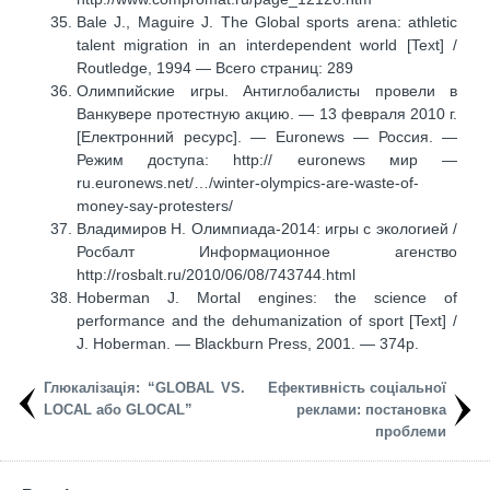
Bale J., Maguire J. The Global sports arena: athletic
talent migration in an interdependent world [Text] /
Routledge, 1994 — Всего страниц: 289
Олимпийские игры. Антиглобалисты провели в
Ванкувере протестную акцию. — 13 февраля 2010 г.
[Електронний ресурс]. — Euronews — Россия. —
Режим доступа: http:// euronews мир —
ru.euronews.net/…/winter-olympics-are-waste-of-
money-say-protesters/
Владимиров Н. Олимпиада-2014: игры с экологией /
Росбалт Информационное агенство
http://rosbalt.ru/2010/06/08/743744.html
Hoberman J. Mortal engines: the science of
performance and the dehumanization of sport [Text] /
J. Hoberman. — Blackburn Press, 2001. — 374p.
Глюкалізація: “GLOBAL VS.
Ефективність соціальної
LOCAL або GLOCAL”
реклами: постановка
проблеми