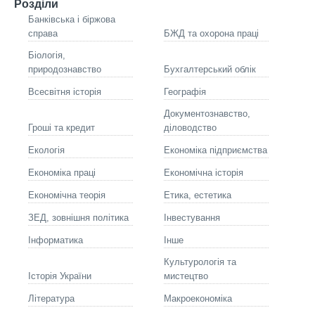
Розділи
Банківська і біржова
справа
БЖД та охорона праці
Біологія,
природознавство
Бухгалтерський облік
Всесвітня історія
Географія
Документознавство,
Гроші та кредит
діловодство
Екологія
Економіка підприємства
Економіка праці
Економічна історія
Економічна теорія
Етика, естетика
ЗЕД, зовнішня політика
Інвестування
Інформатика
Інше
Культурологія та
Історія України
мистецтво
Літературa
Макроекономіка