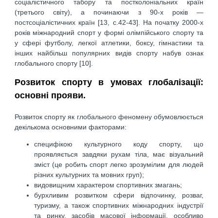
соціалістичного табору та постколоніальних країн
(третього світу), а починаючи з 90-х років —
постсоціалістичних країн [13, с.42-43]. На початку 2000-х
років міжнародний спорт у формі олімпійського спорту та
у сфері футболу, легкої атлетики, боксу, гімнастики та
інших найбільш популярних видів спорту набув ознак
глобального спорту [10].
Розвиток спорту в умовах глобалізації:
основні прояви.
Розвиток спорту як глобального феномену обумовлюється
декількома основними факторами:
специфікою культурного коду спорту, що
проявляється завдяки рухам тіла, має візуальний
зміст (це робить спорт легко зрозумілим для людей
різних культурних та мовних груп);
видовищним характером спортивних змагань;
бурхливим розвитком сфери відпочинку, розваг,
туризму, а також спортивних міжнародних індустрії
та ринку, засобів масової інформації, особливо