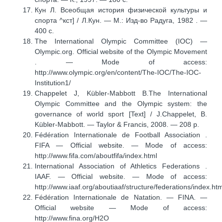
Кун Л. Всеобщая история физической культуры и
спорта ^кст] / Л.Кун. — М.: Изд-во Радуга, 1982 . —
400 с.
The International Olympic Committee (IOC) —
Olympic.org. Official website of the Olympic Movement
. — Mode of access:
http://www.olympic.org/en/content/The-IOC/The-IOC-
Institution1/
Chappelet J, Kübler-Mabbott B.The International
Olympic Committee and the Olympic system: the
governance of world sport [Text] / J.Chappelet, B.
Kübler-Mabbott. — Taylor & Francis, 2008. — 208 p.
Fédération Internationale de Football Association .
FIFA — Official website. — Mode of access:
http://www.fifa.com/aboutfifa/index.html
International Association of Athletics Federations .
IAAF. — Official website. — Mode of access:
http://www.iaaf.org/aboutiaaf/structure/federations/index.htm
Fédération Internationale de Natation. — FINA. —
Official website — Mode of access:
http://www.fina.org/H2O