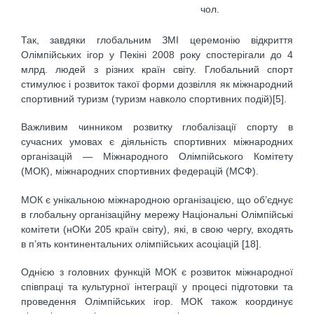
чол.
Так, завдяки глобальним ЗМІ церемонію відкриття
Олімпійських ігор у Пекіні 2008 року спостерігали до 4
млрд. людей з різних країн світу. Глобальний спорт
стимулює і розвиток такої форми дозвілля як міжнародний
спортивний туризм (туризм навколо спортивних подій)[5].
Важливим чинником розвитку глобалізації спорту в
сучасних умовах є діяльність спортивних міжнародних
організацій — Міжнародного Олімпійського Комітету
(МОК), міжнародних спортивних федерацій (МСФ).
МОК є унікальною міжнародною організацією, що об’єднує
в глобальну організаційну мережу Національні Олімпійські
комітети (нОКи 205 країн світу), які, в свою чергу, входять
в п’ять континентальних олімпійських асоціацій [18].
Однією з головних функцій МОК є розвиток міжнародної
співпраці та культурної інтеграції у процесі підготовки та
проведення Олімпійських ігор. МОК також координує