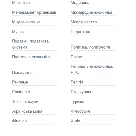
Маркетинг
Медицина
Менеджмент організації
Міжнародна економіка
Мікроекономіка
Мовознавство
Музика
Педагогіка
Податки, податкова
система
Політика, політологія
Політична економіка
Право
Регіональна економіка,
Психологія
РПС
Реклама
Релігія
Соціологія
Страхування
Технічні науки
Туризм
Українська мова
Філософія
Фінанси
Хімія