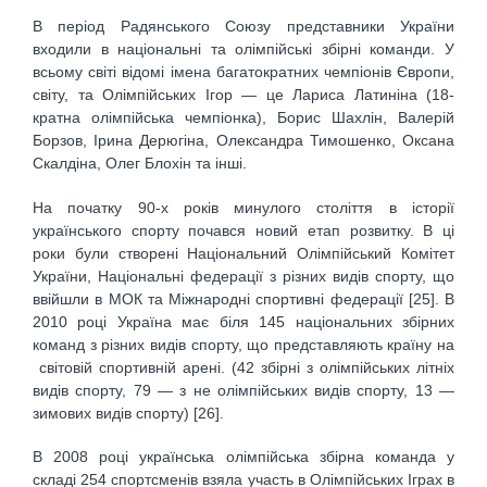
В період Радянського Союзу представники України
входили в національні та олімпійські збірні команди. У
всьому світі відомі імена багатократних чемпіонів Європи,
світу, та Олімпійських Ігор — це Лариса Латиніна (18-
кратна олімпійська чемпіонка), Борис Шахлін, Валерій
Борзов, Ірина Дерюгіна, Олександра Тимошенко, Оксана
Скалдіна, Олег Блохін та інші.
На початку 90-х років минулого століття в історії
українського спорту почався новий етап розвитку. В ці
роки були створені Національний Олімпійський Комітет
України, Національні федерації з різних видів спорту, що
ввійшли в МОК та Міжнародні спортивні федерації [25]. В
2010 році Україна має біля 145 національних збірних
команд з різних видів спорту, що представляють країну на
світовій спортивній арені. (42 збірні з олімпійських літніх
видів спорту, 79 — з не олімпійських видів спорту, 13 —
зимових видів спорту) [26].
В 2008 році українська олімпійська збірна команда у
складі 254 спортсменів взяла участь в Олімпійських Іграх в