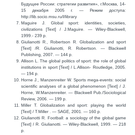
Будущее России: стратегии развития», г.Москва, 14-
15 декабря 2005 г. — Режим доступа:
http://lib.socio.msu.ru/l/library
Maguire J. Global sport: identities, societies,
civilizations [Text] / J.Maguire. — Wiley-Blackwell,
1999.- 239 p.
Giulianotti R., Robertson R. Globalization and sport
[Text] /R. Giulianotti, R. Robertson. — Blackwell
Publishing, 2007. — 144 p.
Allison L. The global politics of sport: the role of global
institutions in sport [Text] / L.Allison- Routledge, 2005.
— 194 p.
Horne J., Manzenreiter W. Sports mega-events: social
scientific analyses of a global phenomenon [Text] / J.
Horne, W.Manzenreiter. — Blackwell Pub./Sociological
Review, 2006. — 199 p.
Miller T. Globalization and sport: playing the world
[Text] / T.Miller . — SAGE, 2001. — 160 p.
Giulianotti R. Football: a sociology of the global game
[Text] / R. Giulianotti. — Wiley-Blackwell, 1999. — 218
p.