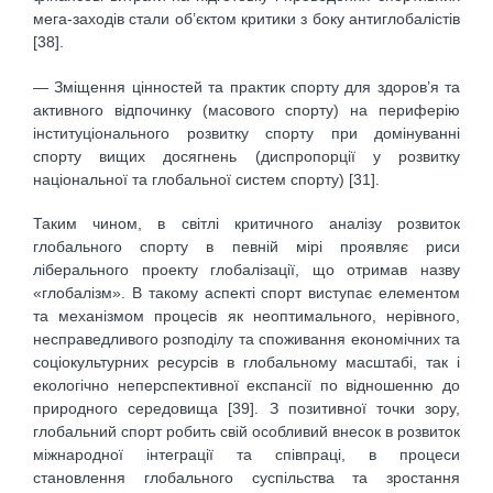
мега-заходів стали об’єктом критики з боку антиглобалістів
[38].
— Зміщення цінностей та практик спорту для здоров’я та
активного відпочинку (масового спорту) на периферію
інституціонального розвитку спорту при домінуванні
спорту вищих досягнень (диспропорції у розвитку
національної та глобальної систем спорту) [31].
Таким чином, в світлі критичного аналізу розвиток
глобального спорту в певній мірі проявляє риси
ліберального проекту глобалізації, що отримав назву
«глобалізм». В такому аспекті спорт виступає елементом
та механізмом процесів як неоптимального, нерівного,
несправедливого розподілу та споживання економічних та
соціокультурних ресурсів в глобальному масштабі, так і
екологічно неперспективної експансії по відношенню до
природного середовища [39]. З позитивної точки зору,
глобальний спорт робить свій особливий внесок в розвиток
міжнародної інтеграції та співпраці, в процеси
становлення глобального суспільства та зростання