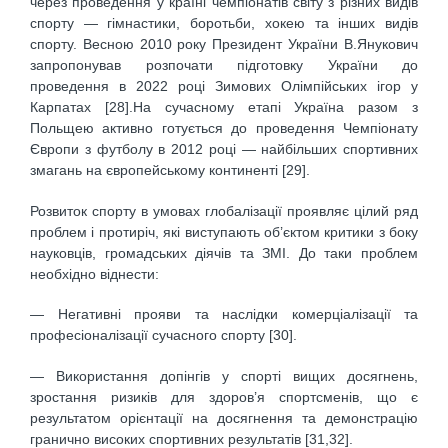
через проведення у країні чемпіонатів світу з різних видів
спорту — гімнастики, боротьби, хокею та інших видів
спорту. Весною 2010 року Президент України В.Янукович
запропонував розпочати підготовку України до
проведення в 2022 році Зимових Олімпійських ігор у
Карпатах [28].На сучасному етапі Україна разом з
Польщею активно готується до проведення Чемпіонату
Європи з футболу в 2012 році — найбільших спортивних
змагань на європейському континенті [29].
Розвиток спорту в умовах глобалізації проявляє цілий ряд
проблем і протиріч, які виступають об’єктом критики з боку
науковців, громадських діячів та ЗМІ. До таки проблем
необхідно віднести:
— Негативні прояви та наслідки комерціалізації та
професіоналізації сучасного спорту [30].
— Використання допінгів у спорті вищих досягнень,
зростання ризиків для здоров’я спортсменів, що є
результатом орієнтації на досягнення та демонстрацію
гранично високих спортивних результатів [31,32].