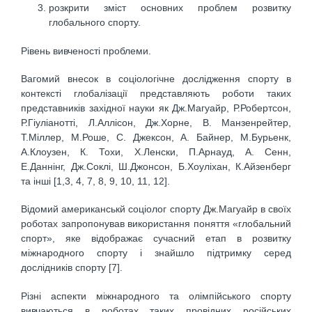
розкрити зміст основних проблем розвитку
глобального спорту.
Рівень вивченості проблеми.
Вагомий внесок в соціологічне дослідження спорту в
контексті глобалізації представляють роботи таких
представників західної науки як Дж.Магуайр, Р.Робертсон,
Р.Гіуліанотті, Л.Аллісон, Дж.Хорне, B. Манзенрейтер,
Т.Міллер, М.Роше, C. Джексон, А. Байнер, М.Бурьенк,
А.Клоузен, К. Тохи, Х.Ленски, П.Арнауд, A. Сенн,
Е.Даннінг, Дж.Соклі, Ш.Джонсон, Б.Хоуліхан, К.Айзенберг
та інші [1,3, 4, 7, 8, 9, 10, 11, 12].
Відомий американськй соціолог спорту Дж.Магуайр в своїх
роботах запропонував використання поняття «глобальний
спорт», яке відображає сучасний етап в розвитку
міжнародного спорту і знайшло підтримку серед
дослідників спорту [7].
Різні аспекти міжнародного та олімпійського спорту
вивчаються в роботах таких провідних російських