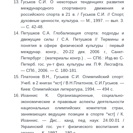
Гуськов С.И. О некоторых тенденциях развития
международного спортивного движения и
российского спорта в 21 в. / Гуськов С.И. // Спорт,
духовные ценности, культура. — М., 1997. — вып. 3.
— С. 42-48.
Петушков С.А. Глобализация спорта: подходы и
движущие силы / С.А. Петушков // Термины и
понятия в сфере физической культуры : первый
междунар. конгр., 20-22 дек. 2006 г., Санкт-
Петербург : (материалы конгр.) . — СПб.: Изд-во С-
Петерб. гос. ун-т физ. культуры им. П.Ф. Лесгафта.
— СПб., 2006. — С. 180-181.
Платонов В.Н., Гуськов С.И. Олимпийский спорт:
Учеб. в 2 книгах ^кст] / В.Н.Платонов, С.И.Гуськов. —
Киев: Олимпийская литература, 1994. — 494 с.
Иоаннис K. Организационные, социально-
экономические и правовые аспекты деятельности
национальных олимпийских комитетов стран,
занимающих ведущие позиции в спорте ^кст] / К.
Иоаннис. — Дис… канд. пед. наук: 24.00.01 /
Украинский гос. ун-т физического воспитания и
спорта. — К., 1997. — 180 c.