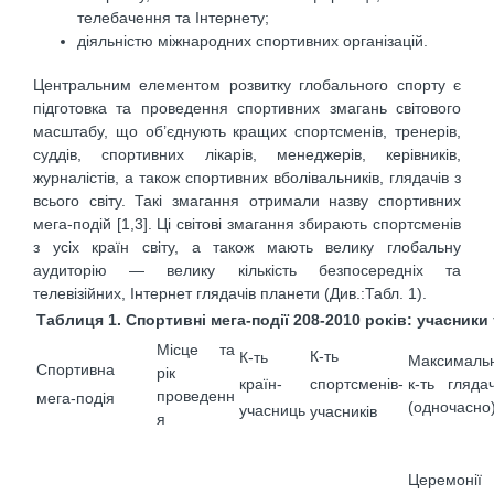
телебачення та Інтернету;
діяльністю міжнародних спортивних організацій.
Центральним елементом розвитку глобального спорту є
підготовка та проведення спортивних змагань світового
масштабу, що об’єднують кращих спортсменів, тренерів,
суддів, спортивних лікарів, менеджерів, керівників,
журналістів, а також спортивних вболівальників, глядачів з
всього світу. Такі змагання отримали назву спортивних
мега-подій [1,3]. Ці світові змагання збирають спортсменів
з усіх країн світу, а також мають велику глобальну
аудиторію — велику кількість безпосередніх та
телевізійних, Інтернет глядачів планети (Див.:Табл. 1).
Таблиця 1. Спортивні мега-події 208-2010 років: учасники 
Місце та
К-ть
К-ть
Максималь
Спортивна
рік
країн-
к-ть глядач
спортсменів-
проведенн
мега-подія
(одночасно
учасниць
учасників
я
Церемонії