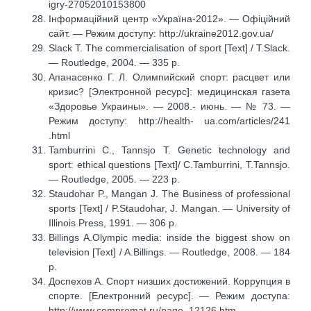
igry-27052010153800
Інформаційний центр «Україна-2012». — Офіційний
сайт. — Режим доступу: http://ukraine2012.gov.ua/
Slack T. The commercialisation of sport [Text] / T.Slack.
— Routledge, 2004. — 335 p.
Апанасенко Г. Л. Олимпийский спорт: расцвет или
кризис? [Электронной ресурс]: медицинская газета
«Здоровье Украины». — 2008.- июнь. — № 73. —
Режим доступу: http://health- ua.com/articles/241
.html
Tamburrini C., Tannsjo T. Genetic technology and
sport: ethical questions [Text]/ C.Tamburrini, T.Tannsjo.
— Routledge, 2005. — 223 p.
Staudohar P., Mangan J. The Business of professional
sports [Text] / P.Staudohar, J. Mangan. — University of
Illinois Press, 1991. — 306 p.
Billings A.Olympic media: inside the biggest show on
television [Text] / A.Billings. — Routledge, 2008. — 184
р.
Доспехов А. Спорт низших достижений. Коррупция в
спорте. [Електронний ресурс]. — Режим доступа:
http://www.compromat.ru/page_12126.htm