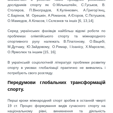
дослідників спорту як О.Мільнштейн, С.Гуськов, B.
Столяров, П.Віноградов, К.Кулінкович, А.Григор’янц,
С.Барінов, М. Орешкін, А.Романов, А.Єгоров, С.Пєтушков,
О.Мамедов, А.Кіласов, І.Сєлєзнєв та іншіх [6, 13,14].
Серед українських фахівців найбільш відомі роботи по
проблемах олімпійського спорту та міжнародного
спортивного руху належать В.Платонову, О.Вацебі,
М.Дутчаку, Ю.Зайдовому, О.Римар, І.Іоанісу, Х.Марселю,
О.Ярмолюк та іншим [15, 16].
В українській соціологічній літературі проблеми розвитку
спорту в умовах глобалізації практично не вивчались і
потребують свого розгляду.
Передумови глобальних трансформацій
спорту.
Перші кроки міжнародний спорт зробив в останній чверті
19 ст. Процес формування видів сучасного спорту на
національному рівні, виникнення та діяльність