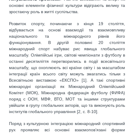
основні елементи фізичної культури відіграють велику та
зростаючу роль в житті суспільства.
Розвиток спорту, починаючи з кінця 19 століття,
відбувається на основі взаємодії та взаємовпливу
національного та міжнародного рівнів його
функціонування. В другій половині 20 століття
міжнародний спорт набуває рис явища глобального
масштабу. Олімпійські ігри, світові чемпіонати з футболу в
останні десятиліття перетворились в події всесвітнього
масштабу, що охоплюють всі країни світу і за масштабом
інтеграції країн всього світу можуть змагатись тільки з
Всесвітньою виставкою «ЕКСПО» [1]. А такі спортивні
міжнародні організації як Міжнародний Олімпійський
Комітет (МОК), Міжнародна федерація футболу (ФИФА)
поряд с ООН, МВФ, ВТО, МОТ та іншими структурами
увійшли в групу глобальних акторів, що та виконують роль
інститутів глобального управління [2, с. 8-10].
Поряд з культурною інтеграцією міжнародний спортивний
рух проявляє всі основні взаємопов’язані форми