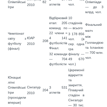
Олімпійські
82
Олімпіади
атлетів
чол.
2010
Ігри
— до 3
млрд. чол.
Відбірковий
10
етап: 205
стадіонів
Фінальний
команд по
— всього
матч
22 члени =
Чемпіонат
3 178 856
між
ЮАР
4 141
світу з
чол. (в
208
Голландією
футболістів
футболу
2010
сер. одна
та Іспанією
Фінал:
(фінал)
гра
— 700 млн.
фіналу —
32 команди
чол.
49 670
— 704
чол.)
футболісти
Церемонії
відкриття
Юнацькі
та
літні
закриття,
Сінгапур
Олімпійські
3 531
204
Плавучий
Ігри
атлетів
2010
стадіон в
(проходили
Сінгапурі
вперше)
— 30 тис.