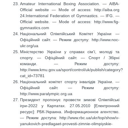
Amateur International Boxing Association. — AIBA-
Official website — Mode of access: http://aiba.org
24.International Federation of Gymnastics. — IFG. —
Official website. — Mode of access: http://www.fig-
gymnastics.com
Національний Олімпійський Комітет України —
Офіційний сайт. — Режим доступу: http://www.noc-
ukr.org/ua
Міністерство України у справах сім’ї, молоді та
спорту. — Офіційний сайт. — Спорт / Збірні
команди. — Режим доступу:
http://www.kmu.gov.ua/sport/control/uk/publish/category?
cat_id=73781
Національний комітет спорту інвалідів України. —
Офіційний сайт. — Режим доступу:
http://www.paralympic.org.ua
Президент пропонує провести зимові Олімпійські
ігри-2022 у Карпатах. 27.05.2010 [Електронний
ресурс]: РБК-Украина. Информационное агентство.
— Режим доступа: http://www.rbc.ua/ukr/top/show/v-
yanukovich-predlagaet-provesti-zimnie-olimpiyskie-