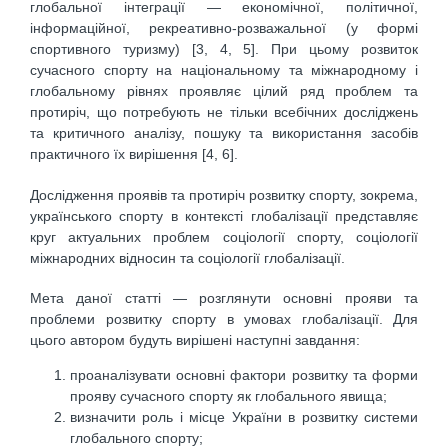
глобальної інтеграції — економічної, політичної,
інформаційної, рекреативно-розважальної (у формі
спортивного туризму) [3, 4, 5]. При цьому розвиток
сучасного спорту на національному та міжнародному і
глобальному рівнях проявляє цілий ряд проблем та
протиріч, що потребують не тільки всебічних досліджень
та критичного аналізу, пошуку та використання засобів
практичного їх вирішення [4, 6].
Дослідження проявів та протиріч розвитку спорту, зокрема,
українського спорту в контексті глобалізації представляє
круг актуальних проблем соціології спорту, соціології
міжнародних відносин та соціології глобалізації.
Мета даної статті — розглянути основні прояви та
проблеми розвитку спорту в умовах глобалізації. Для
цього автором будуть вирішені наступні завдання:
проаналізувати основні фактори розвитку та форми
прояву сучасного спорту як глобального явища;
визначити роль і місце України в розвитку системи
глобального спорту;