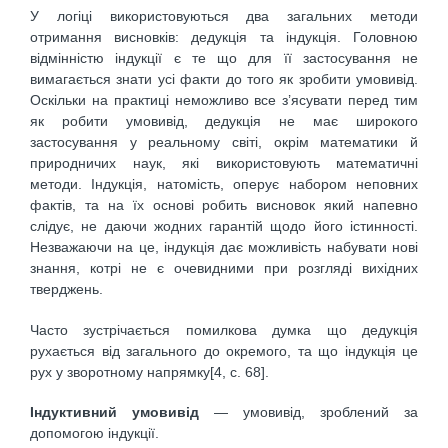
У логіці використовуються два загальних методи
отримання висновків: дедукція та індукція. Головною
відмінністю індукції є те що для її застосування не
вимагається знати усі факти до того як зробити умовивід.
Оскільки на практиці неможливо все з’ясувати перед тим
як робити умовивід, дедукція не має широкого
застосування у реальному світі, окрім математики й
природничих наук, які використовують математичні
методи. Індукція, натомість, оперує набором неповних
фактів, та на їх основі робить висновок який напевно
слідує, не даючи жодних гарантій щодо його істинності.
Незважаючи на це, індукція дає можливість набувати нові
знання, котрі не є очевидними при розгляді вихідних
тверджень.
Часто зустрічається помилкова думка що дедукція
рухається від загального до окремого, та що індукція це
рух у зворотному напрямку[4, c. 68].
Індуктивний умовивід
— умовивід, зроблений за
допомогою індукції.