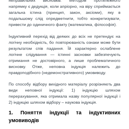
неправильних висновків. Методом протилежного
напрямку є дедукція, коли апріорно, на віру сприймається
загальна істина (принцип, закон, аксіоми), яку в
подальшому слід опредметнити, тобто конкретизувати,
привести до одиничного факту (математика, філософія).
Індуктивний перехід від деяких до всіх не претендує на
логічну необхідність, бо повторюваність ознаки може бути
результатом спів падання. Їй характерно ослаблене
логічне слідування — істинні засновки забезпечують
отримання не достовірного, а лише проблематичного
висновку. Отже, неповна індукція належить до
правдоподібного (недемонстративного) умовиводу.
По способу відбору вихідного матеріалу розрізняють два
види неповної індукції: 1) індукцію шляхом
перерахування, яка отримала назву популярної індукції і
2) індукцію шляхом відбору – наукова індукція.
1. Поняття індукції та індуктивних
умовиводів