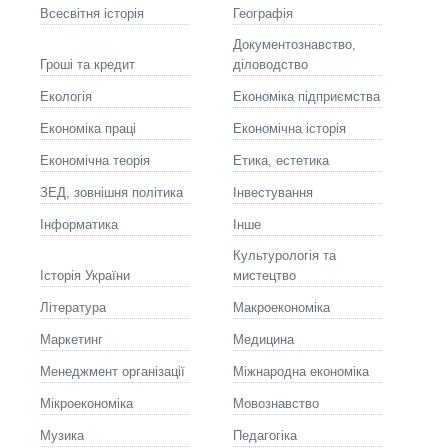
Всесвітня історія
Географія
Документознавство,
Гроші та кредит
діловодство
Екологія
Економіка підприємства
Економіка праці
Економічна історія
Економічна теорія
Етика, естетика
ЗЕД, зовнішня політика
Інвестування
Інформатика
Інше
Культурологія та
Історія України
мистецтво
Літературa
Макроекономіка
Маркетинг
Медицина
Менеджмент організації
Міжнародна економіка
Мікроекономіка
Мовознавство
Музика
Педагогіка