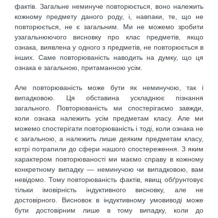
фактів. Загальне неминуче повторюється, воно належить
кожному предмету даного роду, і, навпаки, те, що не
повторюється, не є загальним. Ми не можемо зробити
узагальнюючого висновку про клас предметів, якщо
ознака, виявлена у одного з предметів, не повторюється в
інших. Саме повторюваність наводить на думку, що ця
ознака е загальною, притаманною усім.
Але повторюваність може бути як неминучою, так і
випадковою. Ця обставина ускладнює пізнання
загального. Повторюваність ми спостерігаємо завжди,
коли ознака належить усім предметам класу. Але ми
можемо спостерігати повторюваність і тоді, коли ознака не
є загальною, а належить лише деяким предметам класу,
котрі потрапили до сфери нашого спостереження. З яким
характером повторюваності ми маємо справу в кожному
конкретному випадку — неминучою чи випадковою, вам
невідомо. Тому повторюваність фактів, явищ обґрунтовує
тільки імовірність індуктивного висновку, але не
достовірного. Висновок в індуктивному умовиводі може
бути достовірним лише в тому випадку, коли до