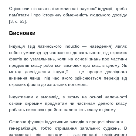
Оцінюючи пізнавальні можливості наукової індукції, треба
пам’ятати і про історичну обмеженість людського досвіду
[3, c. 53].
Висновки
Індукція (від латинського inductio — наведення) являє
собою умовивід від часткового до загального, від окремих
фактів до узагальнень, коли на основі знань про частини
предметів класу робиться висновок про клас в цілому. Як
метод дослідження індукції — це процес дослідного
вивчення явищ, під час якого здійснюється перехід від
окремих фактів до загальних положень.
Індуктивним є умовивід, в якому на основі належності
ознаки окремим предметам чи частинам деякого класу
роблять висновок про його належність класу в цілому.
Основна функція індуктивних виводів в процесі пізнання –
генералізація, тобто отримання загальних суджень. В
залежності від повноти і закінченості емпіричного