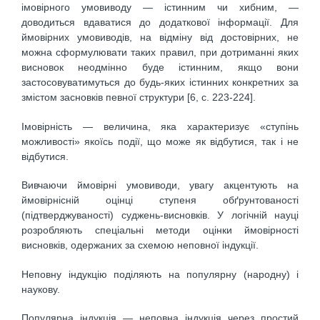
імовірного умовиводу — істинним чи хибним, —
доводиться вдаватися до додаткової інформації. Для
ймовірних умовиводів, на відміну від достовірних, не
можна сформулювати таких правил, при дотриманні яких
висновок неодмінно буде істинним, якщо вони
застосовуватимуться до будь-яких істинних конкретних за
змістом засновків певної структури [6, c. 223-224].
Імовірність — величина, яка характеризує «ступінь
можливості» якоїсь події, що може як відбутися, так і не
відбутися.
Вивчаючи ймовірні умовиводи, увагу акцентують на
ймовірнісній оцінці ступеня обґрунтованості
(підтверджуваності) суджень-висновків. У логічній науці
розробляють спеціальні методи оцінки ймовірності
висновків, одержаних за схемою неповної індукції.
Неповну індукцію поділяють на популярну (народну) і
наукову.
Популярна індукція — неповна індукція через простий