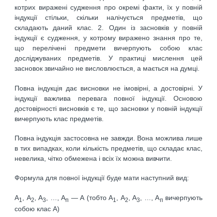
котрих виражені судження про окремі факти, їх у повній
індукції стільки, скільки налічується предметів, що
складають даний клас. 2. Один із засновків у повній
індукції є судження, у котрому виражено знання про те,
що перелічені предмети вичерпують собою клас
досліджуваних предметів. У практиці мислення цей
засновок звичайно не висловлюється, а мається на думці.
Повна індукція дає висновки не імовірні, а достовірні. У
індукції важлива перевага повної індукції. Основою
достовірності висновків є те, що засновки у повній індукції
вичерпують клас предметів.
Повна індукція застосовна не завжди. Вона можлива лише
в тих випадках, коли кількість предметів, що складає клас,
невелика, чітко обмежена і всіх їх можна вивчити.
Формула для повної індукції буде мати наступний вид:
А
, А
, А
, …, А
— А (тобто А
, А
, А
, …, А
вичерпують
1
2
3
п
1
2
3
п
собою клас А)