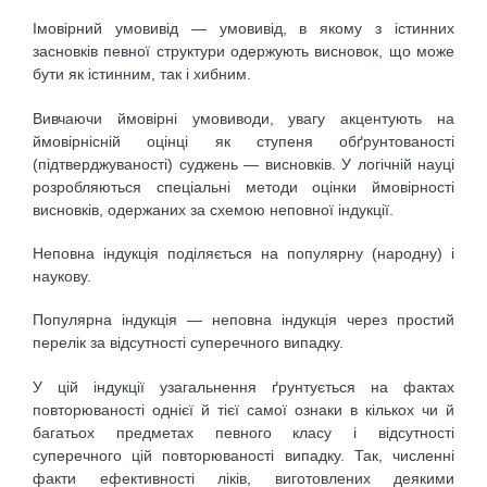
Імовірний умовивід — умовивід, в якому з істинних
засновків певної структури одержують висновок, що може
бути як істинним, так і хибним.
Вивчаючи ймовірні умовиводи, увагу акцентують на
ймовірнісній оцінці як ступеня обґрунтованості
(підтверджуваності) суджень — висновків. У логічній науці
розробляються спеціальні методи оцінки ймовірності
висновків, одержаних за схемою неповної індукції.
Неповна індукція поділяється на популярну (народну) і
наукову.
Популярна індукція — неповна індукція через простий
перелік за відсутності суперечного випадку.
У цій індукції узагальнення ґрунтується на фактах
повторюваності однієї й тієї самої ознаки в кількох чи й
багатьох предметах певного класу і відсутності
суперечного цій повторюваності випадку. Так, численні
факти ефективності ліків, виготовлених деякими