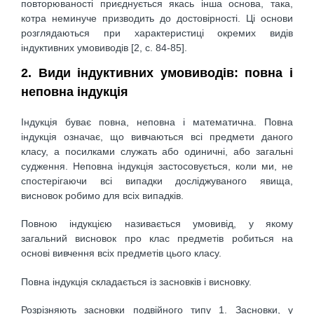
повторюваності приєднується якась інша основа, така,
котра неминуче призводить до достовірності. Ці основи
розглядаються при характеристиці окремих видів
індуктивних умовиводів [2, c. 84-85].
2. Види індуктивних умовиводів: повна і
неповна індукція
Індукція буває повна, неповна і математична. Повна
індукція означає, що вивчаються всі предмети даного
класу, а посилками служать або одиничні, або загальні
судження. Неповна індукція застосовується, коли ми, не
спостерігаючи всі випадки досліджуваного явища,
висновок робимо для всіх випадків.
Повною індукцією називається умовивід, у якому
загальний висновок про клас предметів робиться на
основі вивчення всіх предметів цього класу.
Повна індукція складається із засновків і висновку.
Розрізняють засновки подвійного типу 1. Засновки, у