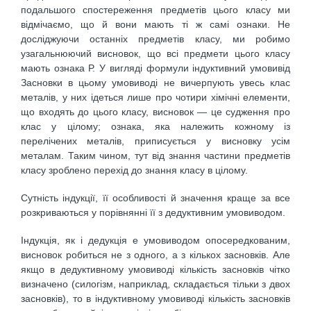
подальшого спостереження предметів цього класу ми
відмічаємо, що й вони мають ті ж самі ознаки. Не
досліджуючи останніх предметів класу, ми робимо
узагальнюючий висновок, що всі предмети цього класу
мають ознака Р. У вигляді формули індуктивний умовивід
Засновки в цьому умовиводі не вичерпують увесь клас
металів, у них ідеться лише про чотири хімічні елементи,
що входять до цього класу, висновок — це судження про
клас у цілому; ознака, яка належить кожному із
перелічених металів, приписується у висновку усім
металам. Таким чином, тут від знання частини предметів
класу зроблено перехід до знання класу в цілому.
Сутність індукції, її особливості й значення краще за все
розкриваються у порівнянні її з дедуктивним умовиводом.
Індукція, як і дедукція е умовиводом опосередкованим,
висновок робиться не з одного, а з кількох засновків. Але
якщо в дедуктивному умовиводі кількість засновків чітко
визначено (силогізм, наприклад, складається тільки з двох
засновків), то в індуктивному умовиводі кількість засновків