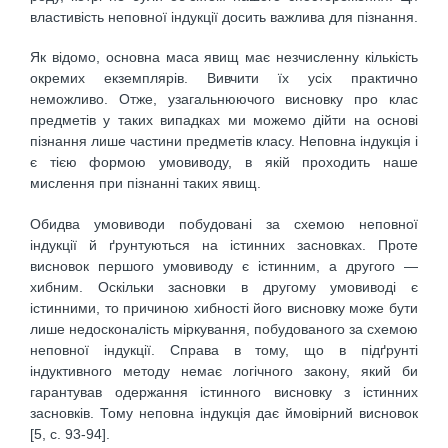
властивість неповної індукції досить важлива для пізнання.
Як відомо, основна маса явищ має незчисленну кількість
окремих екземплярів. Вивчити їх усіх практично
неможливо. Отже, узагальнюючого висновку про клас
предметів у таких випадках ми можемо дійти на основі
пізнання лише частини предметів класу. Неповна індукція і
є тією формою умовиводу, в якій проходить наше
мислення при пізнанні таких явищ.
Обидва умовиводи побудовані за схемою неповної
індукції й ґрунтуються на істинних засновках. Проте
висновок першого умовиводу є істинним, а другого —
хибним. Оскільки засновки в другому умовиводі є
істинними, то причиною хибності його висновку може бути
лише недосконалість міркування, побудованого за схемою
неповної індукції. Справа в тому, що в підґрунті
індуктивного методу немає логічного закону, який би
гарантував одержання істинного висновку з істинних
засновків. Тому неповна індукція дає ймовірний висновок
[5, c. 93-94].