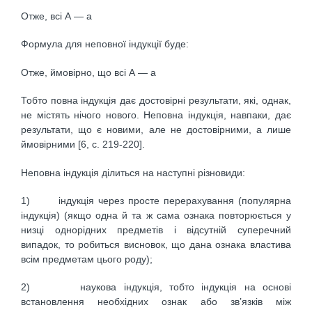
Отже, всі А — а
Формула для неповної індукції буде:
Отже, ймовірно, що всі А — а
Тобто повна індукція дає достовірні результати, які, однак,
не містять нічого нового. Неповна індукція, навпаки, дає
результати, що є новими, але не достовірними, а лише
ймовірними [6, c. 219-220].
Неповна індукція ділиться на наступні різновиди:
1) індукція через просте перерахування (популярна
індукція) (якщо одна й та ж сама ознака повторюється у
низці однорідних предметів і відсутній суперечний
випадок, то робиться висновок, що дана ознака властива
всім предметам цього роду);
2) наукова індукція, тобто індукція на основі
встановлення необхідних ознак або зв’язків між