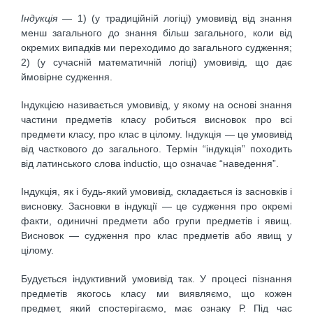
Індукція
— 1) (у традиційній логіці) умовивід від знання
менш загального до знання більш загального, коли від
окремих випадків ми переходимо до загального судження;
2) (у сучасній математичній логіці) умовивід, що дає
ймовірне судження.
Індукцією називається умовивід, у якому на основі знання
частини предметів класу робиться висновок про всі
предмети класу, про клас в цілому. Індукція — це умовивід
від часткового до загального. Термін “індукція” походить
від латинського слова inductio, що означає “наведення”.
Індукція, як і будь-який умовивід, складається із засновків і
висновку. Засновки в індукції — це судження про окремі
факти, одиничні предмети або групи предметів і явищ.
Висновок — судження про клас предметів або явищ у
цілому.
Будується індуктивний умовивід так. У процесі пізнання
предметів якогось класу ми виявляємо, що кожен
предмет, який спостерігаємо, має ознаку Р. Під час