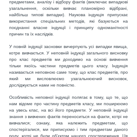
предметами, аналізу і відбору фактів (виключає випадкові
узагальнення, оскільки вивчає планомірно відібрані,
найбільш типові випадки). Наукова індукція припускає
використання спеціальних методів, які базуються на
поєднанні власне індукції і принципу одноманітності
причин та їх наслідків.
У повній індукції засновки вичерпують усі випадки явища,
котре вивчається. У неповній індукції загального висновку
про клас предметів ми доходимо на основі вивчення
тільки якоїсь частини предметів цього класу. Індукція
називається неповною саме тому, що клас предметів, про
який ми висловлюємо узагальнюючий висновок,
досліджується нами не повністю.
Особливість неповної індукції полягає в тому, що те, що
нам відоме про частину предметів класу, ми поширюємо
на увесь клас, на всі його предмети. У неповній індукції
знання з вивчених фактів переноситься на факти, котрі не
вивчалися; ознаку, яка належить предметам, що
спостерігалися, ми приписуємо і тим предметам даного
роду, котрі не були об’єктом нашого спостереження. Ця