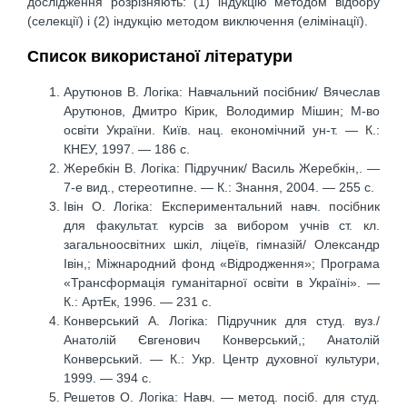
дослідження розрізняють: (1) індукцію методом відбору
(селекції) і (2) індукцію методом виключення (елімінації).
Список використаної літератури
Арутюнов В. Логіка: Навчальний посібник/ Вячеслав
Арутюнов, Дмитро Кірик, Володимир Мішин; М-во
освіти України. Київ. нац. економічний ун-т. — К.:
КНЕУ, 1997. — 186 с.
Жеребкін В. Логіка: Підручник/ Василь Жеребкін,. —
7-е вид., стереотипне. — К.: Знання, 2004. — 255 с.
Івін О. Логіка: Експериментальний навч. посібник
для факультат. курсів за вибором учнів ст. кл.
загальноосвітних шкіл, ліцеїв, гімназій/ Олександр
Івін,; Міжнародний фонд «Відродження»; Програма
«Трансформація гуманітарної освіти в Україні». —
К.: АртЕк, 1996. — 231 с.
Конверський А. Логіка: Підручник для студ. вуз./
Анатолій Євгенович Конверський,; Анатолій
Конверський. — К.: Укр. Центр духовної культури,
1999. — 394 с.
Решетов О. Логіка: Навч. — метод. посіб. для студ.