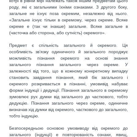
котрі в рівній мірі належать також іншим предметам цього
роду, які є загальними їхніми ознаками. З другого боку,
загальне не існує поза окремим, незалежно від нього.
«Загальне існує тільки в окремому, через окреме. Всяке
окреме е (так чи інакше) загальне. Всяке загальне в
(часточка або сторона, або сутність) окремого».
Предмет є спільність загального й окремого. Ця
особливість зв’язку одиничного й загального породжує
можливість пізнання окремого на основі знання
загального пізнання загального через окреме. У
залежності від того, що в кожному конкретному випадку
становить завдання пізнання, який бік загального і
окремого розкривається в пізнанні, умовивід набуває
форми індукції і дедукції. Пізнання загального в окремому
зумовлює рух думки від загального до часткового, тобто
дедукцію. Пізнання загального через окреме, одиничне
визначав хід думки від окремого, часткового до загального,
тобто індукцію.
Безпосередньою основою умовиводу від окремого до
загального (індукції) е повторюваність ознаки, явищ,