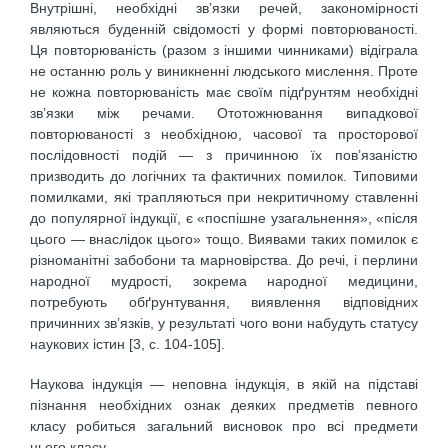
Внутрішні, необхідні зв’язки речей, закономірності
являються буденній свідомості у формі повторюваності.
Ця повторюваність (разом з іншими чинниками) відіграла
не останню роль у виникненні людського мислення. Проте
не кожна повторюваність має своїм підґрунтям необхідні
зв’язки між речами. Ототожнювання випадкової
повторюваності з необхідною, часової та просторової
послідовності подій — з причинною їх пов’язаністю
призводить до логічних та фактичних помилок. Типовими
помилками, які трапляються при некритичному ставленні
до популярної індукції, є «поспішне узагальнення», «після
цього — внаслідок цього» тощо. Виявами таких помилок є
різноманітні забобони та марновірства. До речі, і перлини
народної мудрості, зокрема народної медицини,
потребують обґрунтування, виявлення відповідних
причинних зв’язків, у результаті чого вони набудуть статусу
наукових істин [3, c. 104-105].
Наукова індукція — неповна індукція, в якій на підставі
пізнання необхідних ознак деяких предметів певного
класу робиться загальний висновок про всі предмети
цього класу.