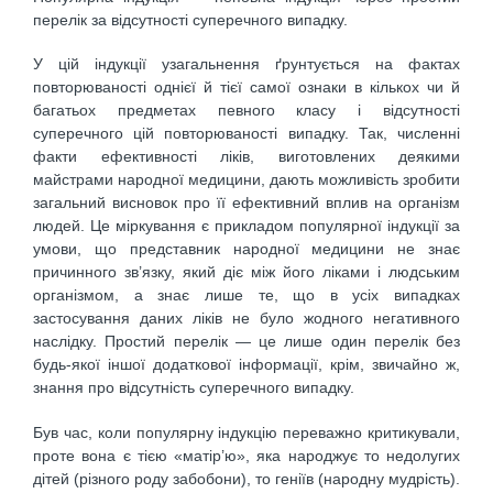
перелік за відсутності суперечного випадку.
У цій індукції узагальнення ґрунтується на фактах
повторюваності однієї й тієї самої ознаки в кількох чи й
багатьох предметах певного класу і відсутності
суперечного цій повторюваності випадку. Так, численні
факти ефективності ліків, виготовлених деякими
майстрами народної медицини, дають можливість зробити
загальний висновок про її ефективний вплив на організм
людей. Це міркування є прикладом популярної індукції за
умови, що представник народної медицини не знає
причинного зв’язку, який діє між його ліками і людським
організмом, а знає лише те, що в усіх випадках
застосування даних ліків не було жодного негативного
наслідку. Простий перелік — це лише один перелік без
будь-якої іншої додаткової інформації, крім, звичайно ж,
знання про відсутність суперечного випадку.
Був час, коли популярну індукцію переважно критикували,
проте вона є тією «матір’ю», яка народжує то недолугих
дітей (різного роду забобони), то геніїв (народну мудрість).