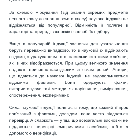
За схемою міркування (від знання окремих предметів
певного класу до знання всього класу) наукова індукція не
відрізняється від популярної. Відмінність її полягає в
характері та природі засновків і способі їх підбору.
Якщо в популярній індукції засновки для узагальнення
беруть переважно випадково, то в науковій їх підбирають
свідомо, з урахуванням того, наскільки істотними є зв’язки,
які в них відображаються. При цьому великого значення
надають причинно-наслідковим зв’язкам речей. Автори,
що вдаються до наукової індукції, не задовольняються
відомими фактами. Вони одержують факти,
використовуючи такі методи, як порівняння, вимірювання,
спостереження, експеримент.
Сила наукової індукції полягає в тому, що кожний її крок
пов’язаний з фактами, досвідом, вона часто піддається
перевірці. А слабкість — у тім, що всезагальні висновки не
піддаються перевірці емпіричними засобами, тобто з
допомогою верифікації.