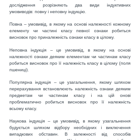
дослідження розрізняють два види індуктивних
умовиводів: повну і неповну індукцію.
Повна – умовивід, в якому на основі належності кожному
елементу чи частині класу певної ознаки робиться
висновок про приналежність ознаки класу в цілому.
Неповна індукція – це умовивід, в якому на основі
належності ознаки деяким елементам чи частинам класу
робиться висновок про її належність класу в цілому (поля
пшениці).
Популярна індукція – це узагальнення, якому шляхом
перерахування встановлюють належність ознаки деяким
предметам чи частинам класу і на цій онові
проблематично робиться висновок про її належність
всьому класу.
Наукова індукція – це умовивід, в якому узагальнення
будується шляхом відбору необхідних і виключення
випадкових обставин. В залежності від способів