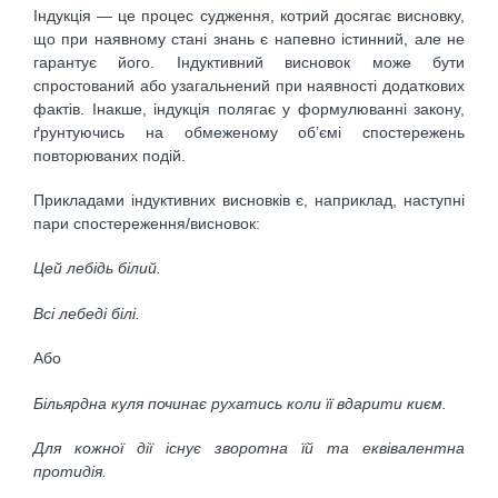
Індукція — це процес судження, котрий досягає висновку,
що при наявному стані знань є напевно істинний, але не
гарантує його. Індуктивний висновок може бути
спростований або узагальнений при наявності додаткових
фактів. Інакше, індукція полягає у формулюванні закону,
ґрунтуючись на обмеженому об’ємі спостережень
повторюваних подій.
Прикладами індуктивних висновків є, наприклад, наступні
пари спостереження/висновок:
Цей лебідь білий.
Всі лебеді білі.
Або
Більярдна куля починає рухатись коли її вдарити києм.
Для кожної дії існує зворотна їй та еквівалентна
протидія.