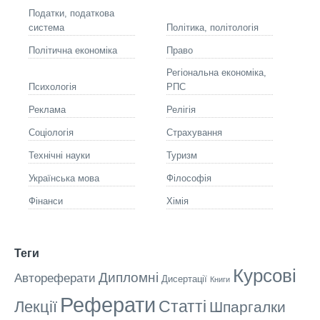
Податки, податкова
система
Політика, політологія
Політична економіка
Право
Регіональна економіка,
Психологія
РПС
Реклама
Релігія
Соціологія
Страхування
Технічні науки
Туризм
Українська мова
Філософія
Фінанси
Хімія
Теги
Курсові
Дипломні
Автореферати
Дисертації
Книги
Реферати
Статті
Лекції
Шпаргалки