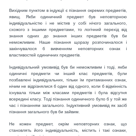
Вихідним пунктом в індукції є пізнання окремих предметів,
явищ. Якби одиничний предмет був неповторною
індивідуальністю і не містив у собі нічого загального,
схожого з іншими предметами, то логічний перехід від
знання одних до знання інших предметів був би
неможливим. Наше пізнання щоразу розпочиналося і
закінчувалося б вивченням неповторних ознак і
властивостей одиничних предметів.
Індивідуальний умовивід був би неможливим і тоді, якби
одиничні предмети чи інший клас предметів, були
позбавлені індивідуальних, тільки їм притаманних ознак,
нічим не відрізнялися б один від одного, коли б відмінність
існувала тільки між класами предметів і була відсутня
всередині класу. Тоді пізнання одиничного було б у той же
час і пізнанням загального. Індуктивний умовивід як засіб
пізнання загального був би зайвим.
Не кожен предмет, окрім неповторних ознак, що
становлять його індивідуальність, містить і такі ознаки,