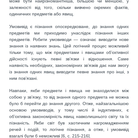
може бути найрізноманітніша, більшою чи меншою, у
залежності від того, скільки вивчено окремих фактів,
одиничних предметів або явищ.
Умовивід є пізнання опосередковане, до знання одних
предметів ми приходимо унаслідок пізнання інших
предметів. Робити умовиводи — означає виводити нове
знання із наявних знань. Цей логічний процес можливий
тільки тому, що між предметами і явищами об’єктивної
дійсності існують певні зв’язки і відношення. Саме
наявність необхідних, закономірних зв’язків дає нам змогу
із знання одних явищ виводити певне знання про інші, з
ним пов’язані.
Навпаки, якби предмети і явища не знаходилися між
собою у зв’язку, то від знання одного предмета не можна
було б перейти до знання другого. Отже, найзагальнішою
основою умовиводів, у тому числі й індуктивних, є
об’єктивна закономірність явищ навколишнього світу та їх
пізнаність. Якби світ був хаотичним нагромадженням
речей і подій, то логічне пізнання, а отже, і умовивід
взагалі були б неможливі [6, c. 215-216].