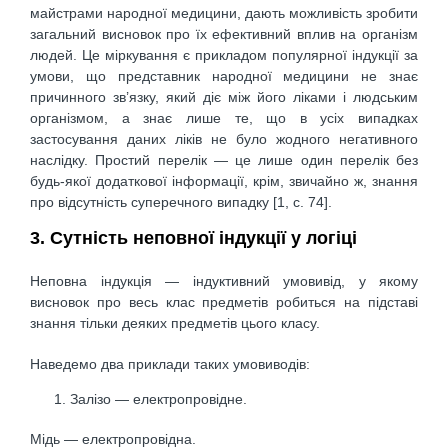
майстрами народної медицини, дають можливість зробити
загальний висновок про їх ефективний вплив на організм
людей. Це міркування є прикладом популярної індукції за
умови, що представник народної медицини не знає
причинного зв’язку, який діє між його ліками і людським
організмом, а знає лише те, що в усіх випадках
застосування даних ліків не було жодного негативного
наслідку. Простий перелік — це лише один перелік без
будь-якої додаткової інформації, крім, звичайно ж, знання
про відсутність суперечного випадку [1, c. 74].
3. Сутність неповної індукції у логіці
Неповна індукція — індуктивний умовивід, у якому
висновок про весь клас предметів робиться на підставі
знання тільки деяких предметів цього класу.
Наведемо два приклади таких умовиводів:
Залізо — електропровідне.
Мідь — електропровідна.