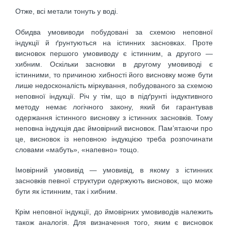
Отже, всі метали тонуть у воді.
Обидва умовиводи побудовані за схемою неповної
індукції й ґрунтуються на істинних засновках. Проте
висновок першого умовиводу є істинним, а другого —
хибним. Оскільки засновки в другому умовиводі є
істинними, то причиною хибності його висновку може бути
лише недосконалість міркування, побудованого за схемою
неповної індукції. Річ у тім, що в підґрунті індуктивного
методу немає логічного закону, який би гарантував
одержання істинного висновку з істинних засновків. Тому
неповна індукція дає ймовірний висновок. Пам’ятаючи про
це, висновок із неповною індукцією треба розпочинати
словами «мабуть», «напевно» тощо.
Імовірний умовивід — умовивід, в якому з істинних
засновків певної структури одержують висновок, що може
бути як істинним, так і хибним.
Крім неповної індукції, до ймовірних умовиводів належить
також аналогія. Для визначення того, яким є висновок