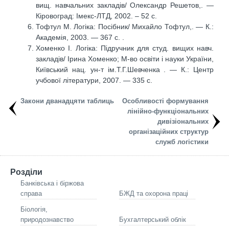
вищ. навчальних закладів/ Олександр Решетов,. —
Кіровоград: Імекс-ЛТД, 2002. – 52 с.
Тофтул М. Логіка: Посібник/ Михайло Тофтул,. — К.:
Академія, 2003. — 367 с. .
Хоменко І. Логіка: Підручник для студ. вищих навч.
закладів/ Ірина Хоменко; М-во освіти і науки України,
Київський нац. ун-т ім.Т.Г.Шевченка . — К.: Центр
учбової літератури, 2007. — 335 с.
Закони дванадцяти таблиць
Особливості формування
лінійно-функціональних
дивізіональних
організаційних структур
служб логістики
Розділи
Банківська і біржова
справа
БЖД та охорона праці
Біологія,
природознавство
Бухгалтерський облік