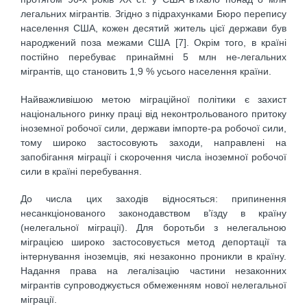
легальних мігрантів. Згідно з підрахунками Бюро перепису
населення США, кожен десятий житель цієї держави був
народжений поза межами США [7]. Окрім того, в країні
постійно перебуває принаймні 5 млн не-легальних
мігрантів, що становить 1,9 % усього населення країни.
Найважливішою метою міграційної політики є захист
національного ринку праці від неконтрольованого притоку
іноземної робочої сили, держави імпорте-ра робочої сили,
тому широко застосовують заходи, направлені на
запобігання міграції і скорочення числа іноземної робочої
сили в країні перебування.
До числа цих заходів відносяться: припинення
несанкціонованого законодавством в’їзду в країну
(нелегальної міграції). Для боротьби з нелегальною
міграцією широко застосовується метод депортації та
інтернування іноземців, які незаконно проникли в країну.
Надання права на легалізацію частини незаконних
мігрантів супроводжується обмеженням нової нелегальної
міграції.