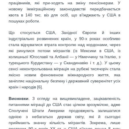
працівників, які при-ходять на зміну пенсіонерам. У
новому імміграційному законодавстві передбачається
квота в 140 тис. віз для осіб, що в’їжджають у США в
пошуках роботи.
Що стосується США, Західної Європи й інших
індустріально розвинених країн, у 90-х роках особливо
стала відчуватися втрата контролю над кордонами, через
які ринулися потоки мігрантів (із Мексики в США, із
колишньої Югославії та Албанії — у Німеччину та Італію, з
турецького Курдистану — у Скандинавію і т. д.). У цьому
сенсі неконтрольована міграція на рубежі тисячоріч стала
якісно новим феноменом міжнародного життя, яка
зачіпляє національну безпеку і державний суверенітет усіх
країн і народів [6].
Висновки
. З огляду на вищевикладене, зацікавленість
питаннями міграції до США стає цілком зрозумілою, адже
Сполучені Штати Америки продовжують залишатися
однією з небагатьох держав світу, які й сьогодні
приймають значну кількість мігрантів. Зокрема, лише
протягом 90-х років XX ст. у США в’їхало понад 8 млн