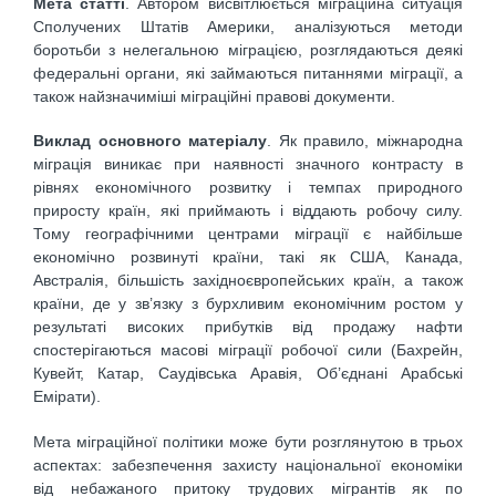
Мета статті
. Автором висвітлюється міграційна ситуація
Сполучених Штатів Америки, аналізуються методи
боротьби з нелегальною міграцією, розглядаються деякі
федеральні органи, які займаються питаннями міграції, а
також найзначиміші міграційні правові документи.
Виклад основного матеріалу
. Як правило, міжнародна
міграція виникає при наявності значного контрасту в
рівнях економічного розвитку і темпах природного
приросту країн, які приймають і віддають робочу силу.
Тому географічними центрами міграції є найбільше
економічно розвинуті країни, такі як США, Канада,
Австралія, більшість західноєвропейських країн, а також
країни, де у зв’язку з бурхливим економічним ростом у
результаті високих прибутків від продажу нафти
спостерігаються масові міграції робочої сили (Бахрейн,
Кувейт, Катар, Саудівська Аравія, Об’єднані Арабські
Емірати).
Мета міграційної політики може бути розглянутою в трьох
аспектах: забезпечення захисту національної економіки
від небажаного притоку трудових мігрантів як по