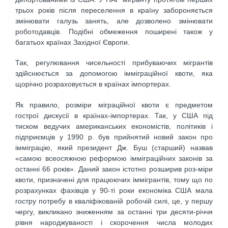
трьох років після переселення в країну забороняється
змінювати галузь занять, але дозволено змінювати
роботодавців. Подібні обмеження поширені також у
багатьох країнах Західної Європи.
Так, регулювання чисельності прибуваючих мігрантів
здійснюється за допомогою імміграційної квоти, яка
щорічно розраховується в країнах імпортерах.
Як правило, розміри міграційної квоти є предметом
гострої дискусії в країнах-імпортерах. Так, у США під
тиском ведучих американських економістів, політиків і
підприємців у 1990 р. був прийнятий новий закон про
імміграцію, який президент Дж. Буш (старший) назвав
«самою всеосяжною реформою імміграційних законів за
останні 66 років». Даний закон істотно розширив роз-міри
квоти, призначені для працюючих іммігрантів, тому що по
розрахунках фахівців у 90-ті роки економіка США мала
гостру потребу в кваліфікованій робочій силі, це, у першу
чергу, викликано зниженням за останні три десяти-річчя
рівня народжуваності і скорочення числа молодих