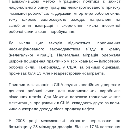
Найважливішою метою міграційної політики є захист
національного ринку праці від неконтрольованого притоку
іноземної робочої сили, держави імпорте-ра робочої сили,
тому широко застосовують заходи, направлені на
запобігання імміграції і скорочення числа іноземної
робочої сили в країні перебування.
До числа цих заходів відносяться: припинення
несанкціонованого законодавством в’їзду в країну
(нелегальної міграції). Нелегальна міграція одержала
широке поширення практично у всіх країнах — імпортерах
робочої сили. На-приклад, у США, за різними оцінками,
проживає біля 13 млн незареєстрованих мігрантів.
Приплив мексиканців в США служить постійним джерелом
дешевої робочої сили для американських виробників
південних штатів. Для Мексики перекази грошових коштів
мексиканців, працюючих в США, складають друге за вели-
чиною джерело доходу після продажу нафти.
У 2008 році мексиканські мігранти переказали на
батьківщину 23 мільярди доларів. Більше 17 % населення