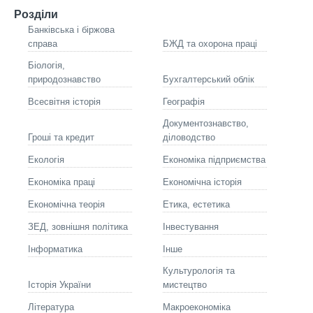
Розділи
Банківська і біржова
справа
БЖД та охорона праці
Біологія,
природознавство
Бухгалтерський облік
Всесвітня історія
Географія
Документознавство,
Гроші та кредит
діловодство
Екологія
Економіка підприємства
Економіка праці
Економічна історія
Економічна теорія
Етика, естетика
ЗЕД, зовнішня політика
Інвестування
Інформатика
Інше
Культурологія та
Історія України
мистецтво
Літературa
Макроекономіка