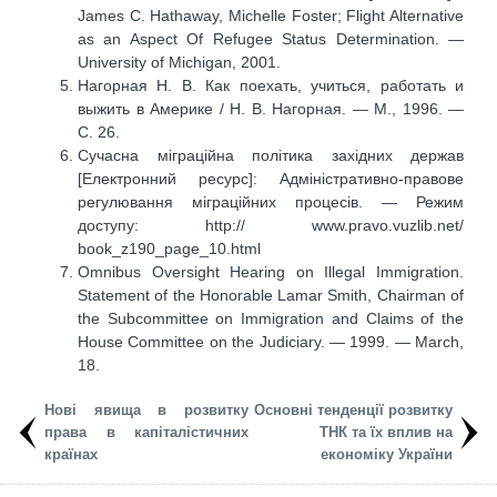
James C. Hathaway, Michelle Foster; Flight Alternative
as an Aspect Of Refugee Status Determination. —
University of Michigan, 2001.
Нагорная H. В. Как поехать, учиться, работать и
выжить в Америке / Н. В. Нагорная. — М., 1996. —
С. 26.
Сучасна міграційна політика західних держав
[Електронний ресурс]: Адміністративно-правове
регулювання міграційних процесів. — Режим
доступу: http:// www.pravo.vuzlib.net/
book_z190_page_10.html
Omnibus Oversight Hearing on Illegal Immigration.
Statement of the Honorable Lamar Smith, Chairman of
the Subcommittee on Immigration and Claims of the
House Committee on the Judiciary. — 1999. — March,
18.
Нові явища в розвитку
Основні тенденції розвитку
права в капіталістичних
ТНК та їх вплив на
країнах
економіку України