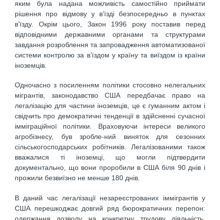
яким була надана можливість самостійно приймати
рішення про відмову у в’їзді безпосередньо в пунктах
в’їзду. Окрім цього, Закон 1996 року поставив перед
відповідними державними органами та структурами
завдання розроблення та запровадження автоматизованої
системи контролю за в’їздом у країну та виїздом із країни
іноземців.
Одночасно з посиленням політики стосовно нелегальних
мігрантів, законодавство США передбачає право на
легалізацію для частини іноземців, це є гуманним актом і
свідчить про демократичні тенденції в здійсненні сучасної
імміграційної політики. Враховуючи інтереси великого
агробізнесу, був зробле-ний виняток для сезонних
сільськогосподарських робітників. Легалізованими також
вважалися ті іноземці, що могли підтвердити
документально, що вони проробили в США біля 90 днів і
прожили безвиїзно не менше 180 днів.
В даний час легалізації незареєстрованих іммігрантів у
США перешкоджає довгий ряд бюрократичних перепон:
одержання дозволу на конкретну трудову діяльність,