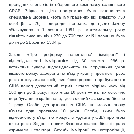
провідних спеціалістів оборонного комплексу колишнього
СРСР. Згідно з цією програмою була встановлена
спеціальна щорічна квота імміграційних віз (кількістю 750
осіб) [5, с. 26]. Попередня поправка до цього Закону
збільшувала з 1 жовтня 1991 р. максимальну річну
кількість виданих віз з 270 до 700 тис. осіб і повинна була
діяти до 21 жовтня 1994 р.
Закон «Про реформу нелегальної імміграції і
відповідальності іммігрантів» від 30 лютого 1996 р.
встановив сувору відповідальність за порушення умов
вікового цензу. Заборона на в’їзд у країну протягом трьох
років стосувалася осіб, чиє безперервне перебування в
США понад дозволений термін склало відрізок часу від
180 днів до 1 року, і протягом 10 років — на тих осіб, чиє
перебування в країні понад дозволений час склало більше
1 року. Особи, депортовані із США, не можуть знову
в’їхати туди протягом 10 років. Особи, яким було
відмовлено у в’їзді, не можуть в’їжджати у США протягом
п’яти років. Згідно з новим Законом значно більші права
отримали інспектори Служби імміграції та натуралізації,