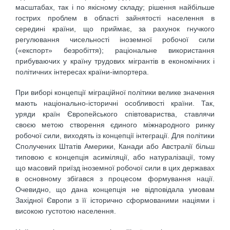
масштабах, так і по якісному складу; рішення найбільше
гострих проблем в області зайнятості населення в
середині країни, що приймає, за рахунок гнучкого
регулювання чисельності іноземної робочої сили
(«експорт» безробіття); раціональне використання
прибуваючих у країну трудових мігрантів в економічних і
політичних інтересах країни-імпортера.
При виборі концепції міграційної політики велике значення
мають національно-історичні особливості країни. Так,
уряди країн Європейського співтовариства, ставлячи
своєю метою створення єдиного міжнародного ринку
робочої сили, виходять із концепції інтеграції. Для політики
Сполучених Штатів Америки, Канади або Австралії більш
типовою є концепція асиміляції, або натуралізації, тому
що масовий приїзд іноземної робочої сили в цих державах
в основному збігався з процесом формування нації.
Очевидно, що дана концепція не відповідала умовам
Західної Європи з її історично сформованими націями і
високою густотою населення.