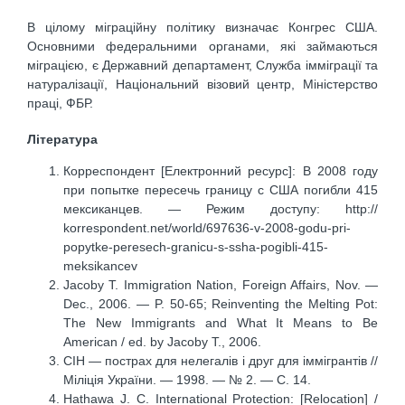
В цілому міграційну політику визначає Конгрес США.
Основними федеральними органами, які займаються
міграцією, є Державний департамент, Служба імміграції та
натуралізації, Національний візовий центр, Міністерство
праці, ФБР.
Література
Корреспондент [Електронний ресурс]: В 2008 году
при попытке пересечь границу с США погибли 415
мексиканцев. — Режим доступу: http://
korrespondent.net/world/697636-v-2008-godu-pri-
popytke-peresech-granicu-s-ssha-pogibli-415-
meksikancev
Jacoby T. Immigration Nation, Foreign Affairs, Nov. —
Dec., 2006. — P. 50-65; Reinventing the Melting Pot:
The New Immigrants and What It Means to Be
American / ed. by Jacoby T., 2006.
СІН — пострах для нелегалів і друг для іммігрантів //
Міліція України. — 1998. — № 2. — С. 14.
Hathawa J. C. International Protection: [Relocation] /