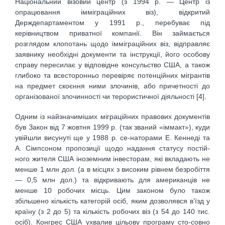
Національний візовий центр (з 1994 р. — Центр із
опрацювання імміграційних віз), відкритий
Держдепартаментом у 1991 р., перебуває під
керівництвом приватної компанії. Він займається
розглядом клопотань щодо імміграційних віз, відправляє
заявнику необхідні документи та інструкції, його особову
справу пересилає у відповідне консульство США, а також
глибоко та всесторонньо перевіряє потенційних мігрантів
на предмет скоєння ними злочинів, або причетності до
організованої злочинності чи терористичної діяльності [4].
Одним із найзначиміших міграційних правових документів
був Закон від 7 жовтня 1999 р. (так званий «іммакт»), куди
увійшли висунуті ще у 1988 р. се-наторами Е. Кеннеді та
А. Сімпсоном пропозиції щодо надання статусу постій-
ного жителя США іноземним інвесторам, які вкладають не
менше 1 млн дол. (а в місцях з високим рівнем безробіття
— 0,5 млн дол.) та відкривають для американців не
менше 10 робочих місць. Цим законом було також
збільшено кількість категорій осіб, яким дозволявся в’їзд у
країну (з 2 до 5) та кількість робочих віз (з 54 до 140 тис.
осіб). Конгрес США ухвалив цільову програму сто-совно