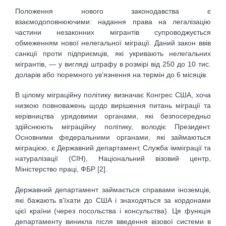
Положення нового законодавства є
взаємодоповнюючими: надання права на легалізацію
частини незаконних мігрантів супроводжується
обмеженням нової нелегальної міграції. Даний закон ввів
санкції проти підприємців, які укривають нелегальних
мігрантів, — у вигляді штрафу в розмірі від 250 до 10 тис.
доларів або тюремного ув’язнення на термін до 6 місяців.
В цілому міграційну політику визначає Конгрес США, хоча
низкою повноважень щодо вирішення питань міграції та
керівництва урядовими органами, які безпосередньо
здійснюють міграційну політику, володіє Президент.
Основними федеральними органами, які займаються
міграцією, є Державний департамент, Служба імміграції та
натуралізації (СІН), Національний візовий центр,
Міністерство праці, ФБР [2].
Державний департамент займається справами іноземців,
які бажають в’їхати до США і знаходяться за кордонами
цієї країни (через посольства і консульства). Ця функція
департаменту виникла після введення візової системи в