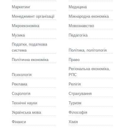
Маркетинг
Медицина
Менеджмент організації
Міжнародна економіка
Мікроекономіка
Мовознавство
Музика
Педагогіка
Податки, податкова
система
Політика, політологія
Політична економіка
Право
Регіональна економіка,
Психологія
РПС
Реклама
Релігія
Соціологія
Страхування
Технічні науки
Туризм
Українська мова
Філософія
Фінанси
Хімія