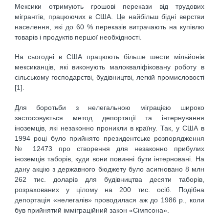
Мексики отримують грошові перекази від трудових
мігрантів, працюючих в США. Це найбільш бідні верстви
населення, які до 60 % переказів витрачають на купівлю
товарів і продуктів першої необхідності.
На сьогодні в США працюють більше шести мільйонів
мексиканців, які виконують малокваліфіковану роботу в
сільському господарстві, будівництві, легкій промисловості
[1].
Для боротьби з нелегальною міграцією широко
застосовується метод депортації та інтернування
іноземців, які незаконно проникли в країну. Так, у США в
1994 році було прийнято президентське розпорядження
№ 12473 про створення для незаконно прибулих
іноземців таборів, куди вони повинні бути інтерновані. На
дану акцію з державного бюджету було асигновано 8 млн
262 тис. доларів для будівництва десяти таборів,
розрахованих у цілому на 200 тис. осіб. Подібна
депортація «нелегалів» проводилася аж до 1986 р., коли
був прийнятий імміграційний закон «Сімпсона».