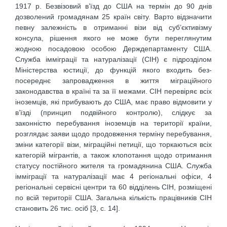
1917 р. Безвізовий в’їзд до США на термін до 90 днів
дозволений громадянам 25 країн світу. Варто відзначити
певну залежність в отриманні візи від суб’єктивізму
консула, рішення якого не може бути переглянутим
жодною посадовою особою Держдепартаменту США.
Служба імміграції та натуралізації (СІН) є підрозділом
Міністерства юстиції, до функцій якого входить без-
посереднє запровадження в життя міграційного
законодавства в країні та за її межами. СІН перевіряє всіх
іноземців, які прибувають до США, має право відмовити у
в’їзді (принцип подвійного контролю), слідкує за
законністю перебування іноземців на території країни,
розглядає заяви щодо продовження терміну перебування,
зміни категорії візи, міграційні петиції, що торкаються всіх
категорій мігрантів, а також клопотання щодо отримання
статусу постійного жителя та громадянина США. Служба
імміграції та натуралізації має 4 регіональні офіси, 4
регіональні сервісні центри та 60 відділень СІН, розміщені
по всій території США. Загальна кількість працівників СІН
становить 26 тис. осіб [3, с. 14].