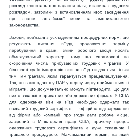
розгляд клопотань про надання пільг, тяганина з судовим
розглядом, затримки з встановленням квот, засвідчення
про знання англійської мови та американського
законодавства.
Заходи, пов’язані з ускладненням процедурних норм, що
регулюють питання в’їзду, продовження терміну
перебування в країні, зміни робочого місця носять
обмежувальний характер, тому що спрямовані на
скорочення числа прибуваючих трудових мігрантів. У
більшості країн-імпортерів візи на в’їзд ви-даються тільки
тим іммігрантам, яким гарантується працевлаштування.
Так, по законодавству ПАР у першу чергу приймаються ті
мігранти, що документально можуть підтвердити, що для
них є вакансії в приватних або державних фірмах. У США
для одержання візи на в’їзд необхідно одержати так
названий трудовий сертифікат — офіційне підтвердження
від фірми або компанії про згоду дати робоче місце,
завірений в Міністерстві праці США, причому процес
одержання трудового сертифіката є дуже складною і
тривалою процедурою. Максимальний термін, на який