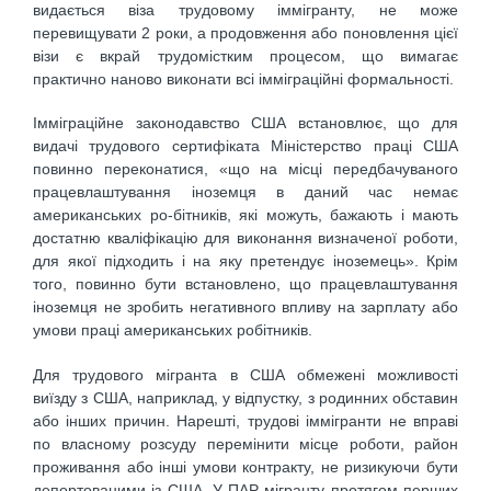
видається віза трудовому іммігранту, не може
перевищувати 2 роки, а продовження або поновлення цієї
візи є вкрай трудомістким процесом, що вимагає
практично наново виконати всі імміграційні формальності.
Імміграційне законодавство США встановлює, що для
видачі трудового сертифіката Міністерство праці США
повинно переконатися, «що на місці передбачуваного
працевлаштування іноземця в даний час немає
американських ро-бітників, які можуть, бажають і мають
достатню кваліфікацію для виконання визначеної роботи,
для якої підходить і на яку претендує іноземець». Крім
того, повинно бути встановлено, що працевлаштування
іноземця не зробить негативного впливу на зарплату або
умови праці американських робітників.
Для трудового мігранта в США обмежені можливості
виїзду з США, наприклад, у відпустку, з родинних обставин
або інших причин. Нарешті, трудові іммігранти не вправі
по власному розсуду перемінити місце роботи, район
проживання або інші умови контракту, не ризикуючи бути
депортованими із США. У ПАР мігранту протягом перших