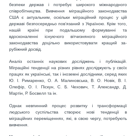
безпеки держав і потребує широкого міжнародного
співробітництва. Вивчення міграційного законодавства
США є актуальним, оскільки міграційний процес у цій
державі безпосередньо пов’язаний з Україною. Крім того,
нашій країні при подальшому формуванні та
вдосконаленні існуючого вітчизняного міграційного
законодавства доцільно використовувати кращий за-
рубіжний досвід.
Аналіз останніх наукових досліджень і публікацій.
Міграційні тенденції на різних рівнях досліджують у своїх
працях як українські, так і іноземні дослідники, серед яких
Ю. І. Римаренко, О. А. Малиновська, В. О. Новік, В. І.
Олефір, О. І. Піскун, С. Б. Чехович, Т. Александр, Д.
Мартін, Р. Босвелл та ін.
Однак невпинний процес розвитку і трансформації
людського суспільства створює нові тенденції в
міграційних переміщеннях, які, в свою чергу, потребують
вивчення.