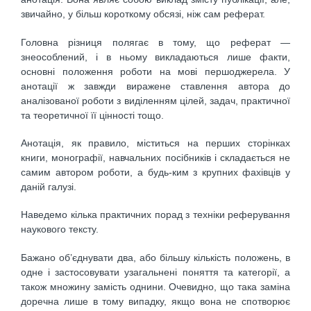
звичайно, у більш короткому обсязі, ніж сам реферат.
Головна різниця полягає в тому, що реферат —
знеособлений, і в ньому викладаються лише факти,
основні положення роботи на мові першоджерела. У
анотації ж завжди виражене ставлення автора до
аналізованої роботи з виділенням цілей, задач, практичної
та теоретичної її цінності тощо.
Анотація, як правило, міститься на перших сторінках
книги, монографії, навчальних посібників і складається не
самим автором роботи, а будь-ким з крупних фахівців у
даній галузі.
Наведемо кілька практичних порад з техніки реферування
наукового тексту.
Бажано об’єднувати два, або більшу кількість положень, в
одне і застосовувати узагальнені поняття та категорії, а
також множину замість однини. Очевидно, що така заміна
доречна лише в тому випадку, якщо вона не спотворює