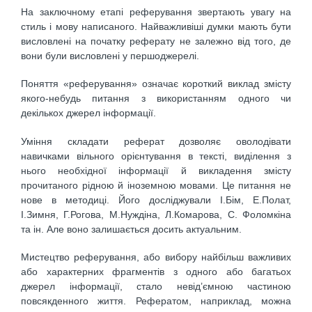
На заключному етапі реферування звертають увагу на
стиль і мову написаного. Найважливіші думки мають бути
висловлені на початку реферату не залежно від того, де
вони були висловлені у першоджерелі.
Поняття «реферування» означає короткий виклад змісту
якого-небудь питання з використанням одного чи
декількох джерел інформації.
Уміння складати реферат дозволяє оволодівати
навичками вільного орієнтування в тексті, виділення з
нього необхідної інформації й викладення змісту
прочитаного рідною й іноземною мовами. Це питання не
нове в методиці. Його досліджували І.Бім, Е.Полат,
І.Зимня, Г.Рогова, М.Нуждіна, Л.Комарова, С. Фоломкіна
та ін. Але воно залишається досить актуальним.
Мистецтво реферування, або вибору найбільш важливих
або характерних фрагментів з одного або багатьох
джерел інформації, стало невід’ємною частиною
повсякденного життя. Рефератом, наприклад, можна