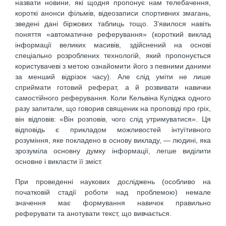
назвати новини, які щодня пропонує нам телебачення,
короткі анонси фільмів, відеозаписи спортивних змагань,
зведені дані біржових таблиць тощо. З’явилося навіть
поняття «автоматичне реферування» (короткий виклад
інформації великих масивів, здійснений на основі
спеціально розроблених технологій, який пропонується
користувачеві з метою ознайомити його з певними даними
за менший відрізок часу). Але слід уміти не лише
сприймати готовий реферат, а й розвивати навички
самостійного реферування. Коли Кельвіна Куліджа одного
разу запитали, що говорив священик на проповіді про гріх,
він відповів: «Він розповів, чого слід утримуватися». Ця
відповідь є прикладом можливостей інтуїтивного
розуміння, яке покладено в основу викладу, — людині, яка
зрозуміла основну думку інформації, легше виділити
основне і викласти її зміст.
При проведенні наукових досліджень (особливо на
початковій стадії роботи над проблемою) немале
значення має формування навичок правильно
реферувати та анотувати текст, що вивчається.