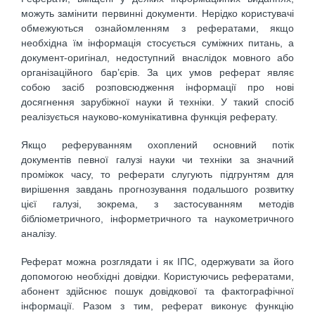
можуть замінити первинні документи. Нерідко користувачі
обмежуються ознайомленням з рефератами, якщо
необхідна їм інформація стосується суміжних питань, а
документ-оригінал, недоступний внаслідок мовного або
організаційного бар’єрів. За цих умов реферат являє
собою засіб розповсюдження інформації про нові
досягнення зарубіжної науки й техніки. У такий спосіб
реалізується науково-комунікативна функція реферату.
Якщо реферуванням охоплений основний потік
документів певної галузі науки чи техніки за значний
проміжок часу, то реферати слугують підгрунтям для
вирішення завдань прогнозування подальшого розвитку
цієї галузі, зокрема, з застосуванням методів
бібліометричного, інформетричного та наукометричного
аналізу.
Реферат можна розглядати і як ІПС, одержувати за його
допомогою необхідні довідки. Користуючись рефератами,
абонент здійснює пошук довідкової та фактографічної
інформації. Разом з тим, реферат виконує функцію