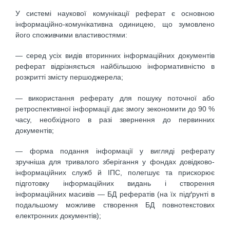
У системі наукової комунікації реферат є основною
інформаційно-комунікативна одиницею, що зумовлено
його споживчими властивостями:
— серед усіх видів вторинних інформаційних документів
реферат відрізняється найбільшою інформативністю в
розкритті змісту першоджерела;
— використання реферату для пошуку поточної або
ретроспективної інформації дає змогу зекономити до 90 %
часу, необхідного в разі звернення до первинних
документів;
— форма подання інформації у вигляді реферату
зручніша для тривалого зберігання у фондах довідково-
інформаційних служб й ІПС, полегшує та прискорює
підготовку інформаційних видань і створення
інформаційних масивів — БД рефератів (на їх підґрунті в
подальшому можливе створення БД повнотекстових
електронних документів);