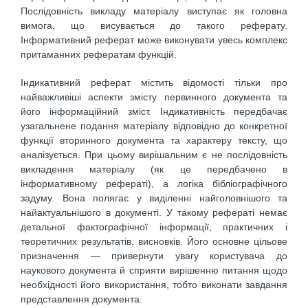
Послідовність викладу матеріалу виступає як головна
вимога, що висувається до такого реферату.
Інформативний реферат може виконувати увесь комплекс
притаманних рефератам функцій.
Індикативний реферат містить відомості тільки про
найважливіші аспекти змісту первинного документа та
його інформаційний зміст. Індикативність передбачає
узагальнене подання матеріалу відповідно до конкретної
функції вторинного документа та характеру тексту, що
аналізується. При цьому вирішальним є не послідовність
викладення матеріалу (як це передбачено в
інформативному рефераті), а логіка бібліографічного
задуму. Вона полягає у виділенні найголовнішого та
найактуальнішого в документі. У такому рефераті немає
детальної фактографічної інформації, практичних і
теоретичних результатів, висновків. Його основне цільове
призначення — привернути увагу користувача до
наукового документа й сприяти вирішенню питання щодо
необхідності його використання, тобто виконати завдання
представлення документа.