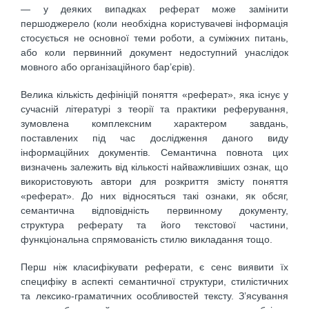
— у деяких випадках реферат може замінити
першоджерело (коли необхідна користувачеві інформація
стосується не основної теми роботи, а суміжних питань,
або коли первинний документ недоступний унаслідок
мовного або організаційного бар’єрів).
Велика кількість дефініцій поняття «реферат», яка існує у
сучасній літературі з теорії та практики реферування,
зумовлена комплексним характером завдань,
поставлених під час дослідження даного виду
інформаційних документів. Семантична повнота цих
визначень залежить від кількості найважливіших ознак, що
використовують автори для розкриття змісту поняття
«реферат». До них відносяться такі ознаки, як обсяг,
семантична відповідність первинному документу,
структура реферату та його текстової частини,
функціональна спрямованість стилю викладання тощо.
Перш ніж класифікувати реферати, є сенс виявити їх
специфіку в аспекті семантичної структури, стилістичних
та лексико-граматичних особливостей тексту. З’ясування