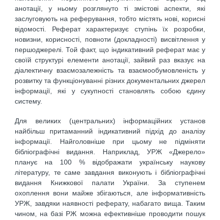
анотації, у ньому розглянуто ті змістові аспекти, які
заслуговують на реферування, тобто містять нові, корисні
відомості. Реферат характеризує ступінь їх розробки,
новизни, корисності, повноти (докладності) висвітлення у
першоджерелі. Той факт, що індикативний реферат має у
своїй структурі елементи анотації, зайвий раз вказує на
діалектичну взаємозалежність та взаємообумовленість у
розвитку та функціонуванні різних документальних джерел
інформації, які у сукупності становлять собою єдину
систему.
Для великих (центральних) інформаційних установ
найбільш притаманний індикативний підхід до аналізу
інформації. Найголовніше при цьому не підміняти
бібліографічні видання. Наприклад, УРЖ «Джерело»
планує на 100 % відображати українську наукову
літературу, те саме завдання виконують і бібліографічні
видання Книжкової палати України. За ступенем
охоплення вони майже збігаються, але інформативність
УРЖ, завдяки наявності реферату, набагато вища. Таким
чином, на базі РЖ можна ефективніше проводити пошук