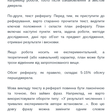
наприкінці роботи, тобто після ознайомлення зі змістом
джерела.
По-друге, текст реферату. Перед тим, як приступити до
реферування, варто старанно прочитати текст, виділити
ключові положення і скласти план реферату. План
включає наступні пункти: мета, задача роботи, методи
дослідження, дані про об’єкт та предмет дослідження,
отримані результати і висновки.
Якщо робота носить не експериментальний, а
теоретичний (або навчальний) характер, план може бути
трохи відмінним від запропонованого вище.
Обсяг реферату, як правило, складає 5-15% обсягу
першоджерела.
Мова викладу тексту в рефераті повинна бути лаконічною
та точною, без зайвих фраз. Наприклад, не варто
використовувати обороти типу: «У результаті численних і
тривалих експериментів автори встановили…». Всю цю
довгу фразу можна замінити одним словом