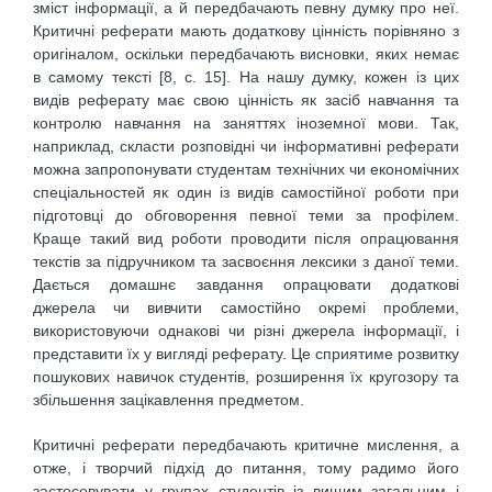
зміст інформації, а й передбачають певну думку про неї.
Критичні реферати мають додаткову цінність порівняно з
оригіналом, оскільки передбачають висновки, яких немає
в самому тексті [8, с. 15]. На нашу думку, кожен із цих
видів реферату має свою цінність як засіб навчання та
контролю навчання на заняттях іноземної мови. Так,
наприклад, скласти розповідні чи інформативні реферати
можна запропонувати студентам технічних чи економічних
спеціальностей як один із видів самостійної роботи при
підготовці до обговорення певної теми за профілем.
Краще такий вид роботи проводити після опрацювання
текстів за підручником та засвоєння лексики з даної теми.
Дається домашнє завдання опрацювати додаткові
джерела чи вивчити самостійно окремі проблеми,
використовуючи однакові чи різні джерела інформації, і
представити їх у вигляді реферату. Це сприятиме розвитку
пошукових навичок студентів, розширення їх кругозору та
збільшення зацікавлення предметом.
Критичні реферати передбачають критичне мислення, а
отже, і творчий підхід до питання, тому радимо його
застосовувати у групах студентів із вищим загальним і