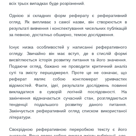
всіх трьох випадках буде розрізнений.
Однією зі складних форм реферату є реферативний
огляд. Як випливає з самої назви, він створюється в
результаті вивчення і конспектування чисельних публікацій
за певною, достатньо обширно, темою дослідження.
Існує низка особливостей у написанні реферативного
огляду. Звичайно він має вступ, де в стислій формі
висвітлюється історія розвитку питання та його значення.
Подаючи огляд, бажано не проводити критичний аналіз
суті та змісту першоджерел. Проте це не означає, що
реферат являє собою конгломерат уривчастих
відомостей. Факти, ідеї, результати досліджень повинні
викладатися в суворій логічній послідовності. На
закінчення відзначається сучасний стан, розглядаються
тенденції подальшого розвитку даного питання.
Закінчується реферативний огляд списком використаної
літератури.
Своєрідною реферативною переробкою тексту є його
анотація. Вона являє собою виклад змісту публікації, але,