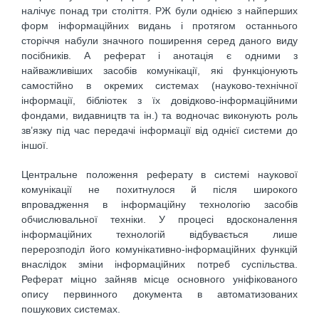
налічує понад три століття. РЖ були однією з найперших
форм інформаційних видань і протягом останнього
сторіччя набули значного поширення серед даного виду
посібників. А реферат і анотація є одними з
найважливіших засобів комунікації, які функціонують
самостійно в окремих системах (науково-технічної
інформації, бібліотек з їх довідково-інформаційними
фондами, видавництв та ін.) та водночас виконують роль
зв’язку під час передачі інформації від однієї системи до
іншої.
Центральне положення реферату в системі наукової
комунікації не похитнулося й після широкого
впровадження в інформаційну технологію засобів
обчислювальної техніки. У процесі вдосконалення
інформаційних технологій відбувається лише
перерозподіл його комунікативно-інформаційних функцій
внаслідок зміни інформаційних потреб суспільства.
Реферат міцно зайняв місце основного уніфікованого
опису первинного документа в автоматизованих
пошукових системах.