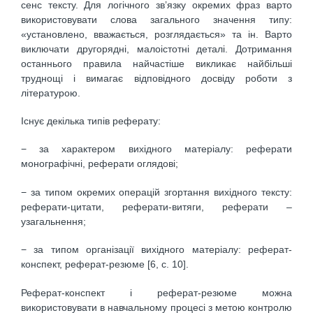
сенс тексту. Для логічного зв’язку окремих фраз варто
використовувати слова загального значення типу:
«установлено, вважається, розглядається» та ін. Варто
виключати другорядні, малоістотні деталі. Дотримання
останнього правила найчастіше викликає найбільші
труднощі і вимагає відповідного досвіду роботи з
літературою.
Існує декілька типів реферату:
− за характером вихідного матеріалу: реферати
монографічні, реферати оглядові;
− за типом окремих операцій згортання вихідного тексту:
реферати-цитати, реферати-витяги, реферати –
узагальнення;
− за типом організації вихідного матеріалу: реферат-
конспект, реферат-резюме [6, с. 10].
Реферат-конспект і реферат-резюме можна
використовувати в навчальному процесі з метою контролю