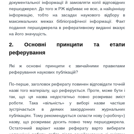
документальної інформації й замовляти копії відповідних
першоджерел. До того ж РЖ відбиває не всю, а найціннішу
інформацію, тобто на засадах наукового відбору в
максимальних межах бібліографічної інформації. Факт
подання першоджерела в реферативному виданні вказує
на його значущість.
2. Основні принципи та етапи
реферування
Які ж основні принципи є звичайними правилами
реферування наукових публікацій?
По-перше, заголовок реферату повинен відповідати точній
назві того матеріалу, що реферується. Проте, може бути і
так, що ця назва недостатньо повно розкриває зміст
роботи. Така «вільність» у виборі назви частіше
зустрічається в деяких закордонних журнальних
публікаціях. Тому рекомендується скласти нову («робочу»)
назву, що розкриває досить повно тему першоджерела.
Остаточний варіант назви реферату варто вибирати