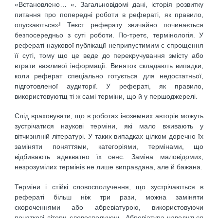
«Встановлено… «. Загальновідомі дані, історія розвитку
питання про попередні роботи в рефераті, як правило,
опускаються»! Текст реферату звичайно починається
безпосередньо з суті роботи. По-третє, термінологія. У
рефераті наукової публікації неприпустимим є спрощення
її суті, тому що це веде до перекручування змісту або
втрати важливої інформації. Виняток складають випадки,
коли реферат спеціально готується для недостатньої,
підготовленої аудиторії. У рефераті, як правило,
використовуютщ ті ж самі терміни, що й у першоджерелі.
Слід враховувати, що в роботах іноземних авторів можуть
зустрічатися наукові терміни, які мало вживають у
вітчизняній літературі. У таких випадках цілком доречно їх
заміняти поняттями, категоріями, термінами, що
відбивають адекватно їх сенс. Заміна маловідомих,
незрозумілих термінів не лише виправдана, але й бажана.
Терміни і стійкі словосполучення, що зустрічаються в
рефераті більш ніж три рази, можна заміняти
скороченнями або абревіатурою, використовуючи
початкові літери словосполучень. Абревіатура наводиться