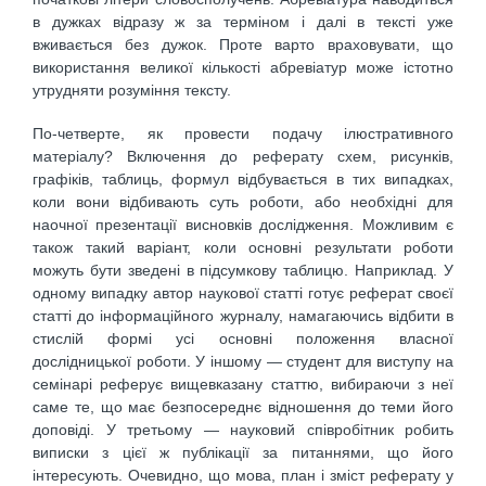
в дужках відразу ж за терміном і далі в тексті уже
вживається без дужок. Проте варто враховувати, що
використання великої кількості абревіатур може істотно
утрудняти розуміння тексту.
По-четверте, як провести подачу ілюстративного
матеріалу? Включення до реферату схем, рисунків,
графіків, таблиць, формул відбувається в тих випадках,
коли вони відбивають суть роботи, або необхідні для
наочної презентації висновків дослідження. Можливим є
також такий варіант, коли основні результати роботи
можуть бути зведені в підсумкову таблицю. Наприклад. У
одному випадку автор наукової статті готує реферат своєї
статті до інформаційного журналу, намагаючись відбити в
стислій формі усі основні положення власної
дослідницької роботи. У іншому — студент для виступу на
семінарі реферує вищевказану статтю, вибираючи з неї
саме те, що має безпосереднє відношення до теми його
доповіді. У третьому — науковий співробітник робить
виписки з цієї ж публікації за питаннями, що його
інтересують. Очевидно, що мова, план і зміст реферату у