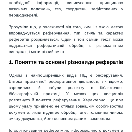
необхідної інформації, виписуванню принципово
важливих положень, тез, тверджень, зафіксованих у
першоджерелі.
Зрозуміло що, у залежності від того, ким і з якою метою
впроваджується реферування, тип, стиль та характер
рефератів розрізняється. Один і той самий текст може
піддаватися реферативній обробці в різноманітних
випадках, і мати різний зміст.
1. Поняття та основні різновиди рефератів
Одним з найпоширеніших видів НІД є реферування.
Витоки практичної реферативної діяльності, як відомо,
зародилися й набули розвитку в бібліотечно-
бібліографічній практиці. У межах цих дисциплін
розглянуто й поняття реферування. Характерно, що при
цьому увагу приділено не стільки зовнішнім особливостям
документа, який підлягає обробці, але, головним чином,
змісту документа, його основним даним і висновкам.
Історія існування реферату як інформаційного документа