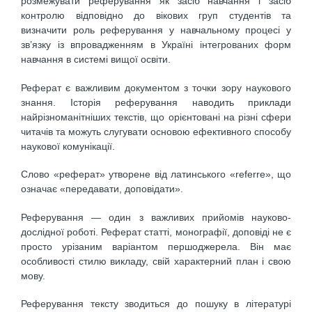
розмежувати реферування як засіб навчання і засіб
контролю відповідно до вікових груп студентів та
визначити роль реферування у навчальному процесі у
зв’язку із впровадженням в Україні інтегрованих форм
навчання в системі вищої освіти.
Реферат є важливим документом з точки зору наукового
знання. Історія реферування наводить приклади
найрізноманітніших текстів, що орієнтовані на різні сфери
читачів та можуть слугувати основою ефективного способу
наукової комунікації.
Слово «реферат» утворене від латинського «referre», що
означає «передавати, доповідати».
Реферування — один з важливих прийомів науково-
дослідної роботі. Реферат статті, монографії, доповіді не є
просто урізаним варіантом першоджерела. Він має
особливості стилю викладу, свій характерний план і свою
мову.
Реферування тексту зводиться до пошуку в літературі