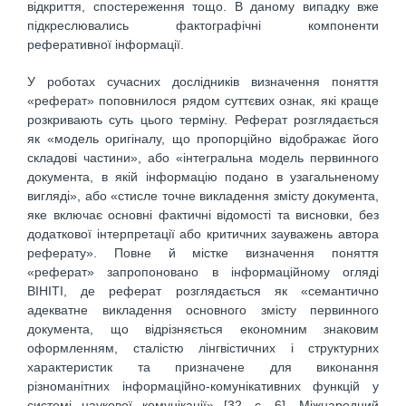
відкриття, спостереження тощо. В даному випадку вже
підкреслювались фактографічні компоненти
реферативної інформації.
У роботах сучасних дослідників визначення поняття
«реферат» поповнилося рядом суттєвих ознак, які краще
розкривають суть цього терміну. Реферат розглядається
як «модель оригіналу, що пропорційно відображає його
складові частини», або «інтегральна модель первинного
документа, в якій інформацію подано в узагальненому
вигляді», або «стисле точне викладення змісту документа,
яке включає основні фактичні відомості та висновки, без
додаткової інтерпретації або критичних зауважень автора
реферату». Повне й містке визначення поняття
«реферат» запропоновано в інформаційному огляді
ВІНІТІ, де реферат розглядається як «семантично
адекватне викладення основного змісту первинного
документа, що відрізняється економним знаковим
оформленням, сталістю лінгвістичних і структурних
характеристик та призначене для виконання
різноманітних інформаційно-комунікативних функцій у
системі наукової комунікації» [32, с. 6]. Міжнародний