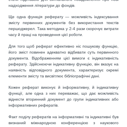
надходження літератури до фондів.
Ще одна функція реферату — можливість індексування
змісту первинних документів без використання текстів
першоджерел. Така методика у 2-4 рази скорочує витрати
часу й праці на проведення цієї роботи.
Для того щоб реферат ефективно ніс пошукову функцію,
його зміст повинен адекватно відбивати суть первинного
документа. Відображенням цієї вимоги є індикативність
реферату. Здійснюючи індикативну функцію, він вказує на
наявність відповідного документа, характеризує окремі
елементи змісту та висвітлює бібліографічні дані.
Кожен реферат виконує й інформативну, й індикативну
функції, але одна з них переважає, що дає можливість
віднести вторинний документ до групи індикативних або
інформативних рефератів.
Факт поділу рефератів на інформативні та індикативні був
визнаний міжнародною конференцією з наукового