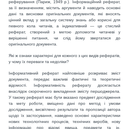
реферування (Париж, 1949 р.). Інформаційний реферат,
за її визначенням, містить аргументи й наводить основні
дані та висновки оригінальних документів, які вносять
цінний вклад у загальну систему знань або корисні для
певного кола читачів, а індикативний — це стислий
реферат, створений з метою допомогти читачеві у
вирішенні питання, чи слід йому звертатися до
оригінального документа.
Які ж ознаки характерні для кожного з цих видів рефератів,
у чому їх переваги та недоліки?
Інформативний реферат найповніше розкриває зміст
документа, передає важливі фактичні та теоретичні
відомості. Інформативність реферату досягається
внаслідок скороченого викладення змісту першоджерела.
У такому рефераті має бути вказано предмет дослідження
та мету роботи, вміщено дані про метод і умови
дослідження, висвітлено результати та пропозиції автора
щодо їх застосування, наведено основні характеристики
нових технологічних процесів, технічних виробів, нову
інформацію про відомі явища, предмети та ін.