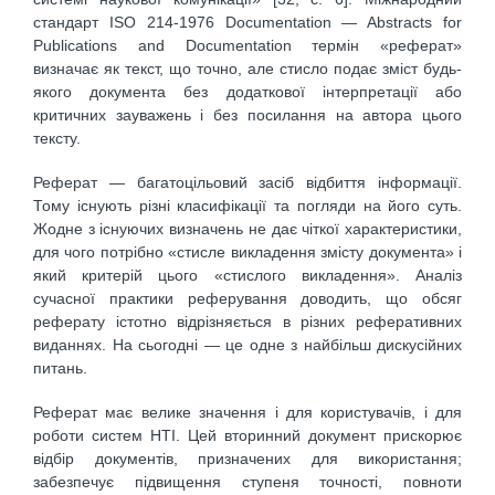
стандарт ISO 214-1976 Documentation — Abstracts for
Publications and Documentation термін «реферат»
визначає як текст, що точно, але стисло подає зміст будь-
якого документа без додаткової інтерпретації або
критичних зауважень і без посилання на автора цього
тексту.
Реферат — багатоцільовий засіб відбиття інформації.
Тому існують різні класифікації та погляди на його суть.
Жодне з існуючих визначень не дає чіткої характеристики,
для чого потрібно «стисле викладення змісту документа» і
який критерій цього «стислого викладення». Аналіз
сучасної практики реферування доводить, що обсяг
реферату істотно відрізняється в різних реферативних
виданнях. На сьогодні — це одне з найбільш дискусійних
питань.
Реферат має велике значення і для користувачів, і для
роботи систем НТІ. Цей вторинний документ прискорює
відбір документів, призначених для використання;
забезпечує підвищення ступеня точності, повноти