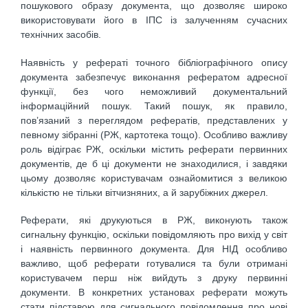
пошукового образу документа, що дозволяє широко
використовувати його в ІПС із залученням сучасних
технічних засобів.
Наявність у рефераті точного бібліографічного опису
документа забезпечує виконання рефератом адресної
функції, без чого неможливий документальний
інформаційний пошук. Такий пошук, як правило,
пов’язаний з переглядом рефератів, представлених у
певному зібранні (РЖ, картотека тощо). Особливо важливу
роль відіграє РЖ, оскільки містить реферати первинних
документів, де б ці документи не знаходилися, і завдяки
цьому дозволяє користувачам ознайомитися з великою
кількістю не тільки вітчизняних, а й зарубіжних джерел.
Реферати, які друкуються в РЖ, виконують також
сигнальну функцію, оскільки повідомляють про вихід у світ
і наявність первинного документа. Для НІД особливо
важливо, щоб реферати готувалися та були отримані
користувачем перш ніж вийдуть з друку первинні
документи. В конкретних установах реферати можуть
стати підставою для сигнального повідомлення про нові