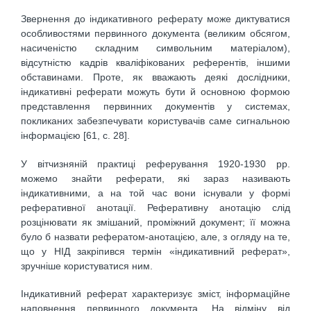
Звернення до індикативного реферату може диктуватися
особливостями первинного документа (великим обсягом,
насиченістю складним символьним матеріалом),
відсутністю кадрів кваліфікованих референтів, іншими
обставинами. Проте, як вважають деякі дослідники,
індикативні реферати можуть бути й основною формою
представлення первинних документів у системах,
покликаних забезпечувати користувачів саме сигнальною
інформацією [61, с. 28].
У вітчизняній практиці реферування 1920-1930 рр.
можемо знайти реферати, які зараз називають
індикативними, а на той час вони існували у формі
реферативної анотації. Реферативну анотацію слід
розцінювати як змішаний, проміжний документ; її можна
було б назвати рефератом-анотацією, але, з огляду на те,
що у НІД закріпився термін «індикативний реферат»,
зручніше користуватися ним.
Індикативний реферат характеризує зміст, інформаційне
наповнення первинного документа. На відміну від