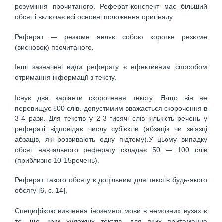
розуміння прочитаного. Реферат-конспект має більший
обсяг і включає всі основні положення оригіналу.
Реферат — резюме являє собою коротке резюме
(висновок) прочитаного.
Інші зазначені види реферату є ефективним способом
отримання інформації з тексту.
Існує два варіанти скорочення тексту. Якщо він не
перевищує 500 слів, допустимим вважається скорочення в
3-4 рази. Для текстів у 2-3 тисячі слів кількість речень у
рефераті відповідає числу суб’єктів (абзаців чи зв’язці
абзаців, які розвивають одну підтему).У цьому випадку
обсяг навчального реферату складає 50 — 100 слів
(приблизно 10-15речень).
Реферат такого обсягу є доцільним для текстів будь-якого
обсягу [6, с. 14].
Специфікою вивчення іноземної мови в немовних вузах є
те, що, крім художніх текстів, для яких притаманна