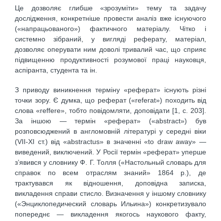
Це дозволяє глибше «зрозуміти» тему та задачу
дослідження, конкретніше провести аналіз вже існуючого
(«напрацьованого») фактичного матеріалу. Чітко і
системно зібраний, у вигляді реферату, матеріал,
дозволяє оперувати ним доволі тривалий час, що сприяє
підвищенню продуктивності розумової праці науковця,
аспіранта, студента та ін.
З приводу виникнення терміну «реферат» існують різні
точки зору. Є думка, що реферат («referat») походить від
слова «reffere», тобто повідомляти, доповідати [1, с. 203].
За іншою — термін «реферат» («abstract») був
розповсюджений в англомовній літературі у середні віки
(VII-XI ст.) від «abstractus» в значенні «to draw away» —
виведений, виключений. У Росії термін «реферат» уперше
з’явився у словнику Ф. Г. Толля («Настольный словарь для
справок по всем отраслям знаний» 1864 р.), де
трактувався як відношення, доповідна записка,
викладення справи стисло. Визначення у іншому словнику
(«Энциклопедический словарь Ильина») конкретизувало
попереднє — викладення якогось наукового факту,