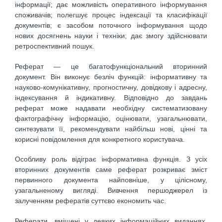
інформації; дає можливість оперативного інформування
споживачів; полегшує процес індексації та класифікації
документів; є засобом поточного інформування щодо
нових досягнень науки і техніки; дає змогу здійснювати
ретроспективний пошук.
Реферат — це багатофункціональний вторинний
документ. Він виконує безліч функцій: інформативну та
науково-комунікативну, прогностичну, довідкову і адресну,
індексування й індикативну. Відповідно до завдань
реферат може надавати необхідну систематизовану
фактографічну інформацію, оцінювати, узагальнювати,
синтезувати її, рекомендувати найбільш нові, цінні та
корисні повідомлення для конкретного користувача.
Особливу роль відіграє інформативна функція. З усіх
вторинних документів саме реферат розкриває зміст
первинного документа найповніше, у цілісному,
узагальненому вигляді. Вивчення першоджерел із
залученням рефератів суттєво економить час.
Реферати, вміщені у деяких інформаційних виданнях,