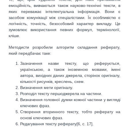
емоційність, вивчаються також науково-технічні тексти, в
яких переважає інтелектуальна інформація. Вони є
засобом комунікації між спеціалістами. Їх особливістю є
логічність, точність, безособовий характер викладу. Це
зумовлює використання певних формул, термінології,
кліше.
Методисти розробили алгоритм складання реферату,
який передбачає таке:
Зазначення назви тексту, що реферується,
українською, а також іноземною мовами, імені
автора, вихідних даних джерела, сторінок оригіналу,
кількості рисунків, креслень, схем.
Визначення мети оригіналу.
Розподіл тексту першоджерела на частини.
Визначення головної думки кожної частини у вигляді
ключових фраз.
Створення вторинного тексту, тобто реферату на
основі ключових фраз.
Редагування тексту реферату[6, с. 17].