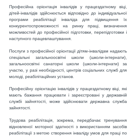
Професійна орієнтація інвалідів у працездатному віці,
дітей-інвалідів здійснюється відповідно до індивідуальної
програми реабілітації інваліда для підвищення їх
конкурентоспроможності на ринку праці, визначення
можливостей до професійної підготовки, перепідготовки і
наступного працевлаштування.
Послуги з професійної орієнтації дітям-інвалідам надають
спеціальні загальноосвітні школи (школи-інтернати),
загальноосвітні санаторні школи (школи-інтернати) за
участю, у разі необхідності, центрів соціальних служб для
молоді, реабілітаційних установ.
Професійну орієнтацію інвалідів у працездатному віці, які
мають бажання працювати і зареєстровані у державній
службі зайнятості, може здійснювати державна служба
зайнятості.
Трудова реабілітація, зокрема, передбачає тренування
відновленої моторної здатності з використанням засобів
реабілітації з метою створення інваліду умов для праці по