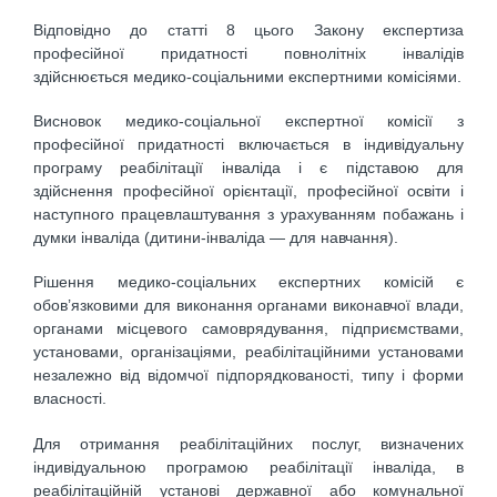
Відповідно до статті 8 цього Закону експертиза
професійної придатності повнолітніх інвалідів
здійснюється медико-соціальними експертними комісіями.
Висновок медико-соціальної експертної комісії з
професійної придатності включається в індивідуальну
програму реабілітації інваліда і є підставою для
здійснення професійної орієнтації, професійної освіти і
наступного працевлаштування з урахуванням побажань і
думки інваліда (дитини-інваліда — для навчання).
Рішення медико-соціальних експертних комісій є
обов’язковими для виконання органами виконавчої влади,
органами місцевого самоврядування, підприємствами,
установами, організаціями, реабілітаційними установами
незалежно від відомчої підпорядкованості, типу і форми
власності.
Для отримання реабілітаційних послуг, визначених
індивідуальною програмою реабілітації інваліда, в
реабілітаційній установі державної або комунальної