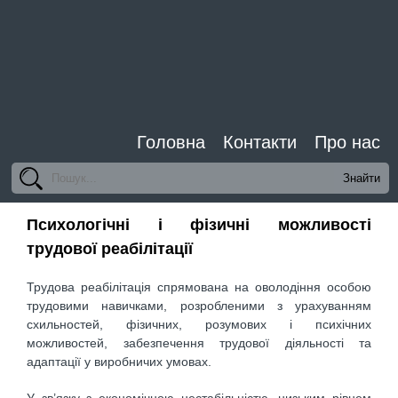
Головна
Контакти
Про нас
Психологічні і фізичні можливості
трудової реабілітації
Трудова реабілітація спрямована на оволодіння особою
трудовими навичками, розробленими з урахуванням
схильностей, фізичних, розумових і психічних
можливостей, забезпечення трудової діяльності та
адаптації у виробничих умовах.
У зв’язку з економічною нестабільністю, низьким рівнем