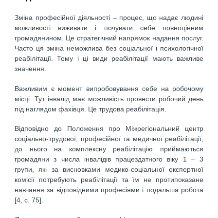
Зміна професійної діяльності – процес, що надає людині
можливості виживати і почувати себе повноцінним
громадянином. Це стратегічний напрямок надання послуг.
Часто ця зміна неможлива без соціальної і психологічної
реабілітації. Тому і ці види реабілітації мають важливе
значення.
Важливим є момент випробовування себе на робочому
місці. Тут інвалід має можливість провести робочий день
під наглядом фахівця. Це трудова реабілітація.
Відповідно до Положення про Міжрегіональний центр
соціально-трудової, професійної та медичної реабілітації,
до нього на комплексну реабілітацію приймаються
громадяни з числа інвалідів працездатного віку 1 – 3
групи, які за висновками медико-соціальної експертної
комісії потребують реабілітації та їм не протипоказане
навчання за відповідними професіями і подальша робота
[4, c. 75].