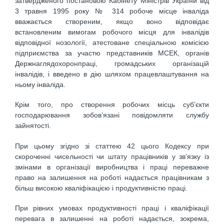
затвердженого постановою Кабінету Міністрів України від
3 травня 1995 року № 314 робоче місце інваліда
вважається створеним, якщо воно відповідає
встановленим вимогам робочого місця для інвалідів
відповідної нозології, атестоване спеціальною комісією
підприємства за участю представників МСЕК, органів
Держнаглядохоронпраці, громадських організацій
інвалідів, і введено в дію шляхом працевлаштування на
ньому інваліда.
Крім того, про створення робочих місць суб’єкти
господарювання зобов’язані повідомляти службу
зайнятості.
При цьому згідно зі статтею 42 цього Кодексу при
скороченні чисельності чи штату працівників у зв’язку із
змінами в організації виробництва і праці переважне
право на залишення на роботі надається працівникам з
більш високою кваліфікацією і продуктивністю праці.
При рівних умовах продуктивності праці і кваліфікації
перевага в залишенні на роботі надається, зокрема,