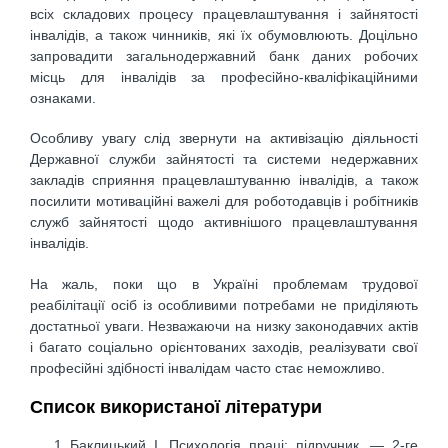
всіх складових процесу працевлаштування і зайнятості
інвалідів, а також чинників, які їх обумовлюють. Доцільно
запровадити загальнодержавний банк даних робочих
місць для інвалідів за професійно-кваліфікаційними
ознаками.
Особливу увагу слід звернути на активізацію діяльності
Державної служби зайнятості та системи недержавних
закладів сприяння працевлаштуванню інвалідів, а також
посилити мотиваційні важелі для роботодавців і робітників
служб зайнятості щодо активнішого працевлаштування
інвалідів.
На жаль, поки що в Україні проблемам трудової
реабілітації осіб із особливими потребами не приділяють
достатньої уваги. Незважаючи на низку законодавчих актів
і багато соціально орієнтованих заходів, реалізувати свої
професійні здібності інвалідам часто стає неможливо.
Список використаної літератури
Баклицький І. Психологія праці: підручник. — 2-ге