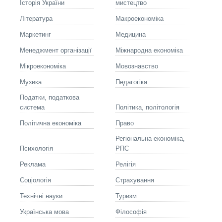
Історія України
мистецтво
Літературa
Макроекономіка
Маркетинг
Медицина
Менеджмент організації
Міжнародна економіка
Мікроекономіка
Мовознавство
Музика
Педагогіка
Податки, податкова
система
Політика, політологія
Політична економіка
Право
Регіональна економіка,
Психологія
РПС
Реклама
Релігія
Соціологія
Страхування
Технічні науки
Туризм
Українська мова
Філософія