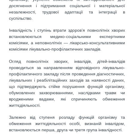
досягнення і підтримання соціальної і матеріальної
незалежності, трудової адаптації та інтеграції в
суспільство.
Інвалідність і ступінь втрати здоров’я повнолітніх хворих
встановлюються медико-соціальними експертними
комісіями, а неповнолітніх — лікарсько-консультативними
комісіями лікувально-профілактичних закладів.
Огляд повнолітніх хворих, інвалідів, дітей-інвалідів
проводиться за направленням відповідного лікувально-
профілактичного закладу після проведення діагностичних,
лікувальних і реабілітаційних заходів за наявності даних,
що підтверджують стійке порушення функцій організму,
обумовлених захворюваннями, наслідками травм чи
вродженими вадами, які спричиняють обмеження
життєдіяльності.
Залежно від ступеня розладу функцій організму та
обмеження життєдіяльності особі, визнаній інвалідом,
встановлюється перша, друга чи третя група інвалідності.