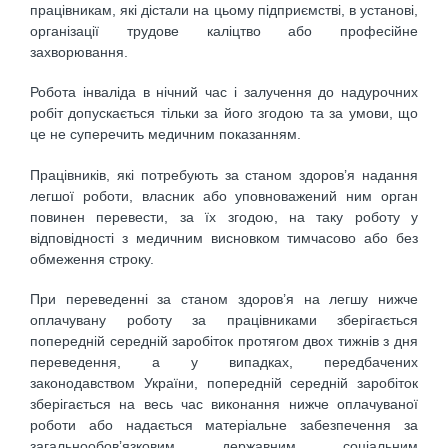
працівникам, які дістали на цьому підприємстві, в установі,
організації трудове каліцтво або професійне
захворювання.
Робота інваліда в нічний час і залучення до надурочних
робіт допускається тільки за його згодою та за умови, що
це не суперечить медичним показанням.
Працівників, які потребують за станом здоров’я надання
легшої роботи, власник або уповноважений ним орган
повинен перевести, за їх згодою, на таку роботу у
відповідності з медичним висновком тимчасово або без
обмеження строку.
При переведенні за станом здоров’я на легшу нижче
оплачувану роботу за працівниками зберігається
попередній середній заробіток протягом двох тижнів з дня
переведення, а у випадках, передбачених
законодавством України, попередній середній заробіток
зберігається на весь час виконання нижче оплачуваної
роботи або надається матеріальне забезпечення за
загальнообов’язковим державним соціальним