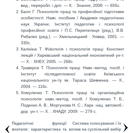
вид., переробл. і доп. — К. : Знання, 2008. — 655с.
Балл Г. Психологія праці та професійної підготовки
особистості: Навч. посібник / Академія педагогічних
наук України; Інститут педагогіки і психології
професійної освіти / П.С. Перепелиця (ред.), В.В.
Рибалко (ред.). — Хмельницький : Універ, 2001. —
330с.
Калініна Т. Фізіологія і психологія праці: Конспект
лекцій / Харківський національний економічний ун-т.
— Х. : ХНЕУ, 2005. — 268с.
Траверсе Т. Психологія праці: Навч.-метод. посіб. /
Інститут післядипломної освіти Київського
національного ун-ту ім. Тараса Шевченка. — К.,
2004. — 116с.
Хомуленко Т. Психологія праці та організаційна
психологія: навч.-метод. посіб. / Хомуленко Т. Б.,
Поденко А. В., Моргунова Н. С.; Харк. нац. автомоб.-
дор. ун-т. — Х. : ХНАДУ, 2009. — 279 с.
Педагогічні функції
Системи голосування і їх
вчителя: характеристика та
вплив на суспільний вибір