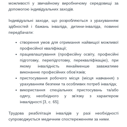
можливості у звичайному виробничому середовищі за
допомогою індивідуальних заходів.
Індивідуальні заходи, що розробляються з урахуванням
здібностей і бажань інваліда, дитини-інваліда, повинні
передбачати:
створення умов для отримання найвищої можливої
професійної кваліфікації;
працевлаштування (професійну освіту, професійні
підготовку, перепідготовку, перекваліфікацію), при
якому інвалідність якнайменше заважатиме
виконанню професійних обов’язків;
пристосування робочого місця (місця навчання) з
урахуванням безпеки та особливих потреб інваліда;
використання спеціальних пристосувань та/або
одягу, необхідного у зв’язку з характером
інвалідності [3, c. 65].
Трудова реабілітація інвалідів у разі необхідності
супроводжується медичним спостереженням за ними.