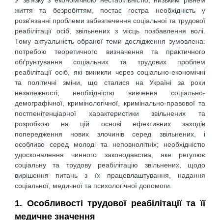
життя та безробіттям, постає гостра необхідність у
розв’язанні проблеми забезпечення соціальної та трудової
реабілітації осіб, звільнених з місць позбавлення волі.
Тому актуальність обраної теми дослідження зумовлена:
потребою теоретичного визначення та практичного
обґрунтування соціальних та трудових проблем
реабілітації осіб, які виникли через соціально-економічні
та політичні зміни, що сталися на Україні за роки
незалежності; необхідністю вивчення соціально-
демографічної, кримінологічної, кримінально-правової та
постпенітенціарної характеристики звільнених та
розробкою на цій основі ефективних заходів
попередження нових злочинів серед звільнених, і
особливо серед молоді та неповнолітніх; необхідністю
удосконалення чинного законодавства, яке регулює
соціальну та трудову реабілітацію звільнених, щодо
вирішення питань з їх працевлаштування, надання
соціальної, медичної та психологічної допомоги.
1. Особливості трудової реабілітації та її
медичне значення