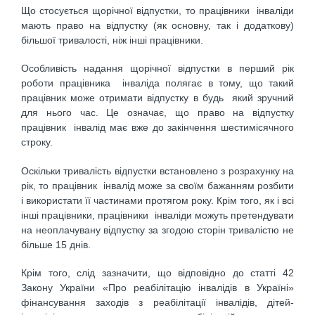
Що стосується щорічної відпустки, то працівники інваліди
мають право на відпустку (як основну, так і додаткову)
більшої тривалості, ніж інші працівники.
Особливість надання щорічної відпустки в перший рік
роботи працівника інваліда полягає в тому, що такий
працівник може отримати відпустку в будь який зручний
для нього час. Це означає, що право на відпустку
працівник ­ інвалід має вже до закінчення шестимісячного
строку.
Оскільки тривалість відпустки встановлено з розрахунку на
рік, то працівник інвалід може за своїм бажанням розбити
і використати її частинами протягом року. Крім того, як і всі
інші працівники, працівники інваліди можуть претендувати
на неоплачувану відпустку за згодою сторін тривалістю не
більше 15 днів.
Крім того, слід зазначити, що відповідно до статті 42
Закону України «Про реабілітацію інвалідів в Україні»
фінансування заходів з реабілітації інвалідів, дітей-