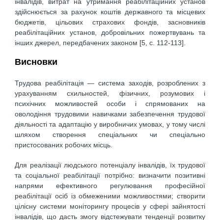
інвалідів, витрат на утримання реабілітаційних установ
здійснюється за рахунок коштів державного та місцевих
бюджетів, цільових страхових фондів, засновників
реабілітаційних установ, добровільних пожертвувань та
інших джерел, передбачених законом [5, c. 112-113].
Висновки
Трудова реабілітація — система заходів, розроблених з
урахуванням схильностей, фізичних, розумових і
психічних можливостей особи і спрямованих на
оволодіння трудовими навичками забезпечення трудової
діяльності та адаптацію у виробничих умовах, у тому числі
шляхом створення спеціальних чи спеціально
пристосованих робочих місць.
Для реалізації людського потенціалу інвалідів, їх трудової
та соціальної реабілітації потрібно: визначити позитивні
напрями ефективного регулювання професійної
реабілітації осіб із обмеженими можливостями; створити
цілісну системи моніторингу процесів у сфері зайнятості
інвалідів, що дасть змогу відстежувати тенденції розвитку