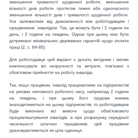
зменшення тривалості щоденної роботи, зменшення
кількості днів роботи протягом тижня або одночасного
зменшення кількості днів і тривалості щоденної роботи.
Усе залежатиме від домовленості між роботодавцем і
працівником інвалідом. Так, це можуть бути і 2 години на
день, і 2 години на тиждень. Однак при цьому має бути
дотримано мінімальних державних гарантій щодо оплати
праці [2, c. 84-85].
Для роботодавця цей варіант є досить вигідним і зможе
компенсувати всі незручності та витрати, пов’язані з
обов’язком прийняття на роботу інваліда.
Так, якщо працівник інвалід працюватиме на підприємстві
на умовах неповного робочого часу, наприклад 2 години
на тиждень, і при цьому його трудова книжка
знаходитиметься на цьому підприємстві, то роботодавцем
буде виконано всі вимоги щодо обов’язкового
працевлаштування інвалідів, а при розрахунку середньої
чисельності штатних працівників цей працівник
ураховуватиметься як ціла одиниця.