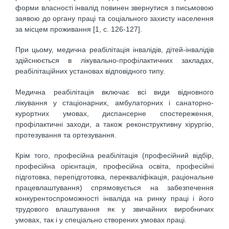
форми власності інвалід повинен звернутися з письмовою
заявою до органу праці та соціального захисту населення
за місцем проживання [1, c. 126-127].
При цьому, медична реабілітація інвалідів, дітей-інвалідів
здійснюється в лікувально-профілактичних закладах,
реабілітаційних установах відповідного типу.
Медична реабілітація включає всі види відновного
лікування у стаціонарних, амбулаторних і санаторно-
курортних умовах, диспансерне спостереження,
профілактичні заходи, а також реконструктивну хірургію,
протезування та ортезування.
Крім того, професійна реабілітація (професійний відбір,
професійна орієнтація, професійна освіта, професійні
підготовка, перепідготовка, перекваліфікація, раціональне
працевлаштування) спрямовується на забезпечення
конкурентоспроможності інваліда на ринку праці і його
трудового влаштування як у звичайних виробничих
умовах, так і у спеціально створених умовах праці.