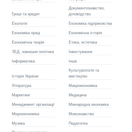
Документознавство,
Гроші та кредит
діловодство
Екологія
Економіка підприємства
Економіка праці
Економічна історія
Економічна теорія
Етика, естетика
ЗЕД, зовнішня політика
Інвестування
Інформатика
Інше
Культурологія та
Історія України
мистецтво
Літературa
Макроекономіка
Маркетинг
Медицина
Менеджмент організації
Міжнародна економіка
Мікроекономіка
Мовознавство
Музика
Педагогіка