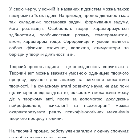
У свою чергу, у кожній із названих підсистем можна також
виокремити їх складові. Наприклад, процес діяльності має
такі складники: постановка задачі, формування задуму,
його реалізація. Особистість творця характеризується
здібностями, особливостями розуму, темпераментом,
віком, характером тощо. Середовище й умови являють
собою фізичне оточення, колектив, стимулятори та
бар’єри у творчій діяльності й ін.
Творчий процес людини — це послідовність творчих актів.
Творчий акт можна вважати умовною одиницею творчого
процесу, зручною для аналізу та вивчення механізмів
творчості. На сучасному етапі розвитку наука не дає поки
що вичерпної відповіді на те, як система механізмів мозку
діє у творчому акті, проте за допомогою досліджень
нейрофізіології, психології та психотерапії можна
охарактеризувати решту психофізіологічних механізмів
творчого процесу людини.
На творчий процес, роботу уяви загалом людину спонукає
потреба створити щось нове.