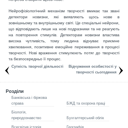
Нейрофізіологічний механізм творчості вмикає так звані
детектори новизни, які виявляють щось нове в
зовнішньому та внутрішньому світі. Це спеціальні нейрони,
що відповідають лише на нові подразники та не реагують
на повторення стимулів. Детекторам новизни властива
висока чутливість, тому людина відчуває приємне
хвилювання, позитивне емоційне переживання в процесі
творчості. Нові враження стимулюють потяг до творчості
та безпосередньо її процес.
Сутність творчої діяльності
Відчуження особистості у
творчості сьогодення
Розділи
Банківська і біржова
справа
БЖД та охорона праці
Біологія,
природознавство
Бухгалтерський облік
Всесвітня історія
Географія