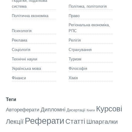
Податки, податкова
система
Політика, політологія
Політична економіка
Право
Регіональна економіка,
Психологія
РПС
Реклама
Релігія
Соціологія
Страхування
Технічні науки
Туризм
Українська мова
Філософія
Фінанси
Хімія
Теги
Курсові
Дипломні
Автореферати
Дисертації
Книги
Реферати
Статті
Лекції
Шпаргалки