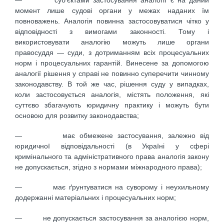
момент лише судові органи у межах наданих їм
повноважень. Аналогія повинна застосовуватися чітко у
відповідності з вимогами законності. Тому і
використовувати аналогію можуть лише органи
правосуддя — суди, з дотриманням всіх процесуальних
норм і процесуальних гарантій. Винесене за допомогою
аналогії рішення у справі не повинно суперечити чинному
законодавству. В той же час, рішення суду у випадках,
коли застосовується аналогія, містять положення, які
суттєво збагачують юридичну практику і можуть бути
основою для розвитку законодавства;
— має обмежене застосування, залежно від
юридичної відповідальності (в Україні у сфері
кримінального та адміністративного права аналогія закону
не допускається, згідно з нормами міжнародного права);
— має ґрунтуватися на суворому і неухильному
додержанні матеріальних і процесуальних норм;
— не допускається застосування за аналогією норм,