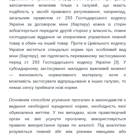
запозичення можливе тільки з галузей, що мають
подібність у засобі правового регулювання, наприклад,
загальним правилом ст. 293 Господарського кодексу
України за договором міни (бартеру) кожна із сторін
зобов’язується передати другій стороні у власність, повне
господарське віддання чи оперативне управління певний
товар в обмін на інший товар. Проте в Цивільного кодексу
України містяться спеціальні норми про особливий вид
міни (бартеру), які підлягають переважному застосуванню
перед ст. 293 Господарського кодексу України [3]. У
субсидіарному застосуванні закладено важливий момент
— економність нормативного матеріалу: коли є
можливість застосувати відпрацьоване в інших галузях, то
немає сенсу приймати нові норми.
Основним способом усунення прогалин в законодавстві є
видання необхідної юридичної норми, необхідність якої
обумовлена життям. У тих випадках, коли правотворчий
орган не зміг усунути прогалину, використовується
правило використання права по аналогії. Під аналогією
розуміється певний збіг між різними явищами або