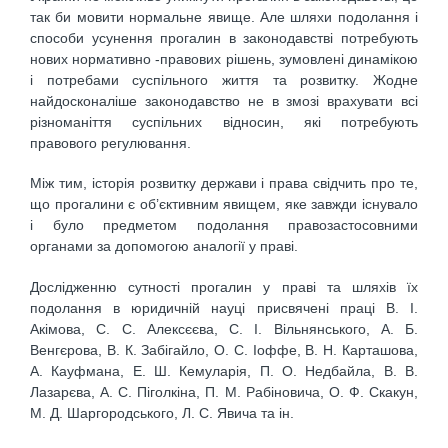
так би мовити нормальне явище. Але шляхи подолання і
способи усунення прогалин в законодавстві потребують
нових нормативно -правових рішень, зумовлені динамікою
і потребами суспільного життя та розвитку. Жодне
найдосконаліше законодавство не в змозі врахувати всі
різноманіття суспільних відносин, які потребують
правового регулювання.
Між тим, історія розвитку держави і права свідчить про те,
що прогалини є об’єктивним явищем, яке завжди існувало
і було предметом подолання правозастосовними
органами за допомогою аналогії у праві.
Дослідженню сутності прогалин у праві та шляхів їх
подолання в юридичній науці присвячені праці В. І.
Акімова, С. С. Алексєєва, С. І. Вільнянського, А. Б.
Венгєрова, В. К. Забігайло, О. С. Іоффе, В. Н. Карташова,
А. Кауфмана, Е. Ш. Кемуларія, П. О. Недбайла, В. В.
Лазарєва, А. С. Піголкіна, П. М. Рабіновича, О. Ф. Скакун,
М. Д. Шаргородського, Л. С. Явича та ін.