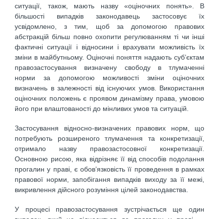
ситуації, також, мають назву «оціночних понять». В
більшості випадків законодавець застосовує їх
усвідомлено, з тим, щоб за допомогою правових
абстракцій більш повно охопити регулюванням ті чи інші
фактичні ситуації і відносини і врахувати можливість їх
зміни в майбутньому. Оціночні поняття надають суб’єктам
правозастосування визначену свободу в тлумаченні
норми за допомогою можливості зміни оціночних
визначень в залежності від існуючих умов. Використання
оціночних положень є проявом динамізму права, умовою
його при влаштованості до мінливих умов та ситуацій.
Застосування відносно-визначених правових норм, що
потребують розширеного тлумачення та конкретизації,
отримало назву правозастосовної конкретизації.
Основною рисою, яка відрізняє її від способів подолання
прогалин у праві, є обов’язковість її проведення в рамках
правової норми, запобігання випадків виходу за її межі,
викривлення дійсного розуміння цілей законодавства.
У процесі правозастосування зустрічається ще один