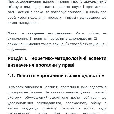
Проте, дослідження даного питання і досі є актуальним у
зв’язку з тим, що розвиток правової науки і практики не
залишається в спокої та потребує поновлення знань про
особливості подолання прогалин у праві у відповідності до
вимог сьогодення.
Мета та завдання дослідження
. Мета роботи —
визначення: 1) поняття прогалин в законодавстві, 2)
причин виникнення такого явища, 3) способів їх усунення і
подолання.
Розділ І. Теоретико-методологічні аспекти
визначення прогалин у праві
1.1. Поняття «прогалини в законодавстві»
В умовах законності наявність прогалин в законодавстві в
принципі не бажана. Це наявний недолік діючої правової
системи, обумовлений відсутністю достатньої уваги до
удосконалення законодавства, своєчасному обліку в
ньому тенденцій розвитку суспільного життя, вади
законодавчої техніки. Чим менше прогалин в