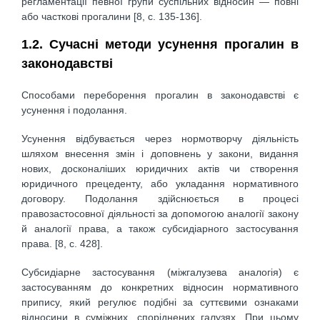
регламентації певної групи суспільних відносин — повні
або часткові прогалини [8, с. 135-136].
1.2. Сучасні методи усунення прогалин в
законодавстві
Способами переборення прогалин в законодавстві є
усунення і подолання.
Усунення відбувається через нормотворчу діяльність
шляхом внесення змін і доповнень у закони, видання
нових, досконаліших юридичних актів чи створення
юридичного прецеденту, або укладання нормативного
договору. Подолання здійснюється в процесі
правозастосовної діяльності за допомогою аналогії закону
й аналогії права, а також субсидіарного застосування
права. [8, с. 428].
Субсидіарне застосування (міжгалузева аналогія) є
застосуванням до конкретних відносин нормативного
припису, який регулює подібні за суттєвими ознаками
відносини в суміжних, споріднених галузях. При цьому