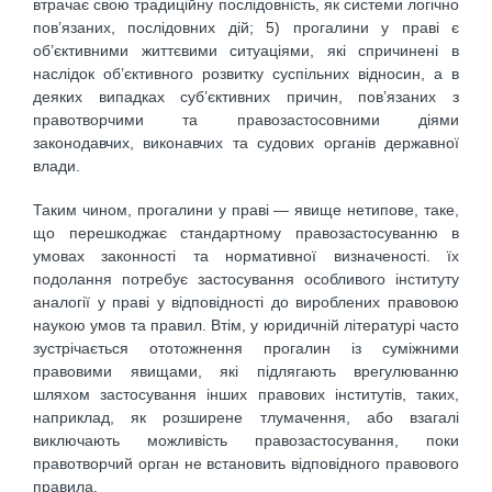
втрачає свою традиційну послідовність, як системи логічно
пов’язаних, послідовних дій; 5) прогалини у праві є
об’єктивними життєвими ситуаціями, які спричинені в
наслідок об’єктивного розвитку суспільних відносин, а в
деяких випадках суб’єктивних причин, пов’язаних з
правотворчими та правозастосовними діями
законодавчих, виконавчих та судових органів державної
влади.
Таким чином, прогалини у праві — явище нетипове, таке,
що перешкоджає стандартному правозастосуванню в
умовах законності та нормативної визначеності. їх
подолання потребує застосування особливого інституту
аналогії у праві у відповідності до вироблених правовою
наукою умов та правил. Втім, у юридичній літературі часто
зустрічається ототожнення прогалин із суміжними
правовими явищами, які підлягають врегулюванню
шляхом застосування інших правових інститутів, таких,
наприклад, як розширене тлумачення, або взагалі
виключають можливість правозастосування, поки
правотворчий орган не встановить відповідного правового
правила.