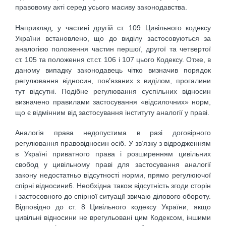
правовому акті серед усього масиву законодавства.
Наприклад, у частині другій ст. 109 Цивільного кодексу
України встановлено, що до виділу застосовуються за
аналогією положення частин першої, другої та четвертої
ст. 105 та положення ст.ст. 106 і 107 цього Кодексу. Отже, в
даному випадку законодавець чітко визначив порядок
регулювання відносин, пов’язаних з виділом, прогалини
тут відсутні. Подібне регулювання суспільних відносин
визначено правилами застосування «відсилочних» норм,
що є відмінним від застосування інституту аналогії у праві.
Аналогія права недопустима в разі договірного
регулювання правовідносин осіб. У зв’язку з відродженням
в Україні приватного права і розширенням цивільних
свобод у цивільному праві для застосування аналогії
закону недостатньо відсутності норми, прямо регулюючої
спірні відносини6. Необхідна також відсутність згоди сторін
і застосовного до спірної ситуації звичаю ділового обороту.
Відповідно до ст. 8 Цивільного кодексу України, якщо
цивільні відносини не врегульовані цим Кодексом, іншими