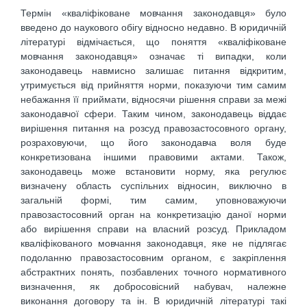
Термін «кваліфіковане мовчання законодавця» було
введено до наукового обігу відносно недавно. В юридичній
літературі відмічається, що поняття «кваліфіковане
мовчання законодавця» означає ті випадки, коли
законодавець навмисно залишає питання відкритим,
утримується від прийняття норми, показуючи тим самим
небажання її приймати, відносячи рішення справи за межі
законодавчої сфери. Таким чином, законодавець віддає
вирішення питання на розсуд правозастосовного органу,
розраховуючи, що його законодавча воля буде
конкретизована іншими правовими актами. Також,
законодавець може встановити норму, яка регулює
визначену область суспільних відносин, виключно в
загальній формі, тим самим, уповноважуючи
правозастосовний орган на конкретизацію даної норми
або вирішення справи на власний розсуд. Прикладом
кваліфікованого мовчання законодавця, яке не підлягає
подоланню правозастосовним органом, є закріплення
абстрактних понять, позбавлених точного нормативного
визначення, як добросовісний набувач, належне
виконання договору та ін. В юридичній літературі такі