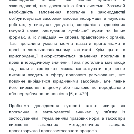
законодавстві, тим досконаліша його система. Зазвичай
необхідність заповнення прогалин в законодавстві
обґрунтовується засобами масової інформації, в наукових
роботах, у виступах депутатів, спеціалістів відповідних
галузей науки, опитування суспільної думки та інших
формах, а їх ліквідація — справа правотворчих органів.
Такі прогалини умовно можна назвати прогалинами в
праві в загальносоціальному контексті. Крім цього, в
юриспруденції використовується значення прогалин в
праві в юридичному значенні. Така прогалина має місце
тоді, коли з вірогідністю можна констатувати, що певне
питання входить в сферу правового регулювання, яке
повинне вирішитися юридичними засобами, але певне
його вирішення в цілому або частково не передбачено
або передбачено не повністю [6, с. 479].
Проблема дослідження сутності такого явища як
прогалина в законодавстві виникає у зв’язку із
застосуванням і тлумаченням правових норм, а також при
вирішенні загальних методологічних завдань
правотворчого і правозастосовного процесів.