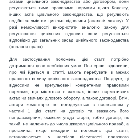
актами цивільного законодавства або договором, вони
регулюються тими правовими нормами цього Кодексу,
інших актів цивільного законодавства, що регулюють
подібні за змістом цивільні відносини (аналогія закону). У
разі неможливості використати аналогію закону для
регулювання цивільних відносин вони регулюються
відповідно до загальних засад цивільного законодавства
(аналогія права).
Для застосування положень цієї статті потрібно
дотримання двох необхідних умов. По-перше, відносини,
про які йдеться в статті, мають перебувати в межах
правового впливу цивільного законодавства. По-друге, ці
відносини не врегульовані конкретними правовими
нормами, що містяться в законах, інших нормативних
актах чи звичаях ділового обороту, а також договорі. Втім,
автори коментарю не погоджуються з посиланням у
частині 1 цієї статті на договір та вважають його
неправомірним, оскільки угода сторін, тобто договір, як
такий, не належить до числа джерел цивільного права8, а
прогалина, якщо виходити із положень цієї статті,
встановлюється у наслідок відсутності правового