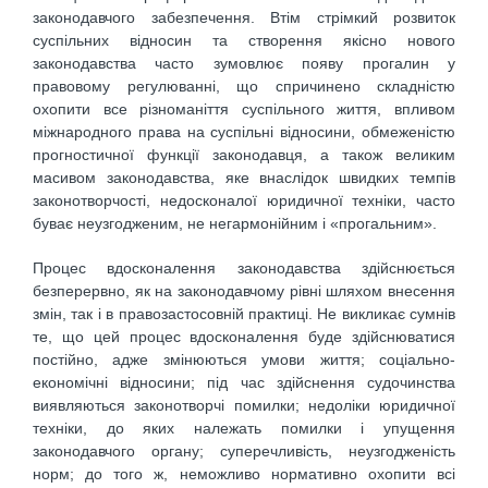
законодавчого забезпечення. Втім стрімкий розвиток
суспільних відносин та створення якісно нового
законодавства часто зумовлює появу прогалин у
правовому регулюванні, що спричинено складністю
охопити все різноманіття суспільного життя, впливом
міжнародного права на суспільні відносини, обмеженістю
прогностичної функції законодавця, а також великим
масивом законодавства, яке внаслідок швидких темпів
законотворчості, недосконалої юридичної техніки, часто
буває неузгодженим, не негармонійним і «прогальним».
Процес вдосконалення законодавства здійснюється
безперервно, як на законодавчому рівні шляхом внесення
змін, так і в правозастосовній практиці. Не викликає сумнів
те, що цей процес вдосконалення буде здійснюватися
постійно, адже змінюються умови життя; соціально-
економічні відносини; під час здійснення судочинства
виявляються законотворчі помилки; недоліки юридичної
техніки, до яких належать помилки і упущення
законодавчого органу; суперечливість, неузгодженість
норм; до того ж, неможливо нормативно охопити всі