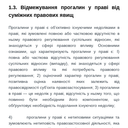
1.3. Відмежування прогалин у праві від
суміжних правових явищ
Прогалини у праві є об’єктивно існуючими недоліками в
праві, які зумовлені повною або частковою відсутністю в
ньому правового регулювання суспільних відносин, які
знаходяться у сфері правового впливу. Основними
ознаками, що характеризують прогалини у праві є: I)
повна або часткова відсутність правового регулювання
суспільних відносин (випадку), які знаходяться у сфері
правового впливу та які потребують правового
регулювання; 2) оціночний характер прогалин у праві,
позитивна оцінка наявності яких залежить від
правосвідомості суб’єкта правозастосування; 3) прогалини
в праві — це недолік у праві, відсутність у ньому того, що
повинно бути необхідним його компонентом, що
обґрунтовує необхідність подолання існуючого недоліку;
4) прогалини у праві є нетиповими ситуаціями та
зумовлюють нетиповість правозастосовної діяльності, яка