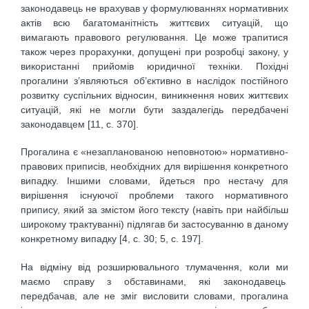
законодавець не врахував у формулюваннях нормативних
актів всю багатоманітність життєвих ситуацій, що
вимагають правового регулювання. Це може трапитися
також через прорахунки, допущені при розробці закону, у
використанні прийомів юридичної техніки. Похідні
прогалини з’являються об’єктивно в наслідок постійного
розвитку суспільних відносин, виникнення нових життєвих
ситуацій, які не могли бути заздалегідь передбачені
законодавцем [11, с. 370].
Прогалина є «незапланованою неповнотою» нормативно-
правових приписів, необхідних для вирішення конкретного
випадку. Іншими словами, йдеться про нестачу для
вирішення існуючої проблеми такого нормативного
припису, який за змістом його тексту (навіть при найбільш
широкому трактуванні) підлягав би застосуванню в даному
конкретному випадку [4, с. 30; 5, с. 197].
На відміну від розширювального тлумачення, коли ми
маємо справу з обставинами, які законодавець
передбачав, але не зміг висловити словами, прогалина