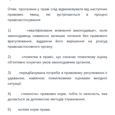
Отже, прогалини у праві слід відмежовувати від наступних
правових явищ, які зустрічаються в процесі
правозастосування:
1) «кваліфіковане мовчання законодавця», коли
законодавець навмисно залишає питання без правового
врегулювання, віддаючи його вирішення на розсуд
правозастосовного органу;
2) «помилка в праві», що означає помилкову оцінку
об’єктивно існуючих умов законодавчим органом;
3) передбачувана потреба в правовому регулюванні є
удаваною, навіяною помилковими оцінками вихідної
ситуації;
4) «темнота» правових норм, тобто їх неясність, яка
долається за допомогою методів тлумачення;
5) колізія норм права.