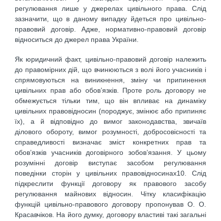
регулювання лише у джерелах цивільного права. Слід
зазначити, що в даному випадку йдеться про цивільно-
правовий договір. Адже, нормативно-правовий договір
відноситься до джерел права України.
Як юридичний факт, цивільно-правовий договір належить
до правомірних дій, що вчинюються з волі його учасників і
спрямовуються на виникнення, зміну чи припинення
цивільних прав або обов’язків. Проте роль договору не
обмежується тільки тим, що він впливає на динаміку
цивільних правовідносин (породжує, змінює або припиняє
їх), а й відповідно до вимог законодавства, звичаїв
ділового обороту, вимог розумності, добросовісності та
справедливості визначає зміст конкретних прав та
обов’язків учасників договірного зобов’язання. У цьому
розумінні договір виступає засобом регулювання
поведінки сторін у цивільних правовідносинах10. Слід
підкреслити функції договору як правового засобу
регулювання майнових відносин. Чітку класифікацію
функцій цивільно-правового договору пропонував О. О.
Красавчіков. На його думку, договору властиві такі загальні