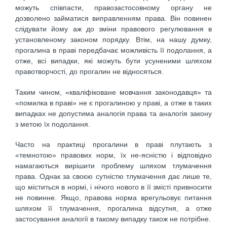
можуть співпасти, правозастосовному органу не
дозволено займатися виправленням права. Він повинен
слідувати йому аж до зміни правового регулювання в
установленому законом порядку. Втім, на нашу думку,
прогалина в праві передбачає можливість її подолання, а
отже, всі випадки, які можуть бути усуненими шляхом
правотворчості, до прогалин не відносяться.
Таким чином, «кваліфіковане мовчання законодавця» та
«помилка в праві» не є прогалиною у праві, а отже в таких
випадках не допустима аналогія права та аналогія закону
з метою їх подолання.
Часто на практиці прогалини в праві плутають з
«темнотою» правових норм, їх не-ясністю і відповідно
намагаються вирішити проблему шляхом тлумачення
права. Однак за своєю сутністю тлумачення дає лише те,
що міститься в нормі, і нічого нового в її змісті привносити
не повинне. Якщо, правова норма врегульовує питання
шляхом її тлумачення, прогалина відсутня, а отже
застосування аналогії в такому випадку також не потрібне.