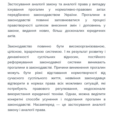
Застосування аналогії закону та аналогії права у випадку
існування прогалин у нормативно-правових актах
передбачено законодавством України. Прогалини в
законодавстві повинні заповнюватися у процесі
правотворчості шляхом внесення змін і доповнень у
закони, видання нових, більш досконалих юридичних
актів.
Законодавство повинно бути високоорганізованою,
цілісною, ієрархічною системою. І як результат розвитку і
динамічності суспільних відносин, постійного
реформування законодавчої системи виникають
прогалини в законодавстві. Причини виникнення прогалин
можуть бути різні: відставання нормотворчості від
сучасного суспільного життя, невміння законодавця
відтворити в нормах права всіх можливих ситуацій, які
потребують правового регулювання, недосконале
використання юридичної техніки. Однак, можна виділити
конкретні способи усунення і подолання прогалин в
законодавстві. Насамперед — це застосування аналогії
закону і аналогії права.