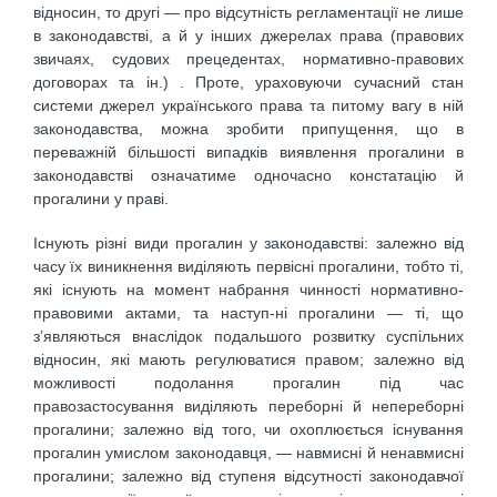
відносин, то другі — про відсутність регламентації не лише
в законодавстві, а й у інших джерелах права (правових
звичаях, судових прецедентах, нормативно-правових
договорах та ін.) . Проте, ураховуючи сучасний стан
системи джерел українського права та питому вагу в ній
законодавства, можна зробити припущення, що в
переважній більшості випадків виявлення прогалини в
законодавстві означатиме одночасно констатацію й
прогалини у праві.
Існують різні види прогалин у законодавстві: залежно від
часу їх виникнення виділяють первісні прогалини, тобто ті,
які існують на момент набрання чинності нормативно-
правовими актами, та наступ-ні прогалини — ті, що
з’являються внаслідок подальшого розвитку суспільних
відносин, які мають регулюватися правом; залежно від
можливості подолання прогалин під час
правозастосування виділяють переборні й непереборні
прогалини; залежно від того, чи охоплюється існування
прогалин умислом законодавця, — навмисні й ненавмисні
прогалини; залежно від ступеня відсутності законодавчої