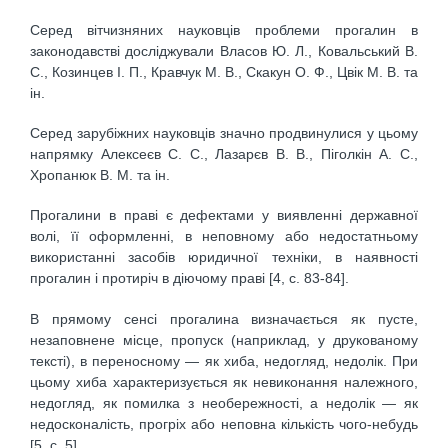
Серед вітчизняних науковців проблеми прогалин в
законодавстві досліджували Власов Ю. Л., Ковальський В.
С., Козинцев І. П., Кравчук М. В., Скакун О. Ф., Цвік М. В. та
ін.
Серед зарубіжних науковців значно продвинулися у цьому
напрямку Алексеєв С. С., Лазарєв В. В., Піголкін А. С.,
Хропанюк В. М. та ін.
Прогалини в праві є дефектами у виявленні державної
волі, її оформленні, в неповному або недостатньому
використанні засобів юридичної техніки, в наявності
прогалин і протиріч в діючому праві [4, с. 83-84].
В прямому сенсі прогалина визначається як пусте,
незаповнене місце, пропуск (наприклад, у друкованому
тексті), в переносному — як хиба, недогляд, недолік. При
цьому хиба характеризується як невиконання належного,
недогляд, як помилка з необережності, а недолік — як
недосконалість, прогріх або неповна кількість чого-небудь
[5, с. 5].