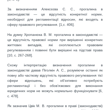
За визначенням Алексєєва С. С., прогалина в
законодавстві — це відсутність конкретної норми,
необхідної для регламентації відносин, які входять в
сферу правового регулювання. [1,с. 406].
На думку Хропанюка В. М. прогалина в законодавстві —
це відсутність правової норми при вирішенні конкретних
життєвих випадків, які охоплюються правовим
регулюванням і повинні бути вирішені на підставі права
[10, с. 267-268].
Схожу інтерпретацію визначення прогалини в
законодавстві давав Піголкін А. С., розуміючи останні як
повну або часткову відсутність правового регулювання тієї
сфери відношень, які об’єктивно потребують
регламентації і без обов’язкових для виконання
юридичних норм не можуть нормально функціонувати [6,
с. 478].
Як зазначив Цвік М. В. прогалини в праві (законодавстві)