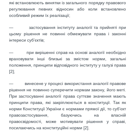
які встановлюють винятки із загального порядку правового
регулювання певних відносин або коли встановлено
особливий режим їх реалізації;
— застосування інституту аналогії та прийняті при
цьому рішення не повинні обмежувати права і законні
інтереси суб’єктів;
— при вирішенні справ на основі аналогії необхідно
враховувати інші близькі за змістом норми, загальні
положення, принципи відповідного інституту у галузі права
[2];
— винесене у процесі використання аналогії правове
рішення не повинно суперечити нормам закону, його меті.
При застосуванні аналогії права суттєве значення мають
принципи права, які закріплюються в конституції. Так як
норми Конституції України є нормами прямої дії, то суб’єкт
правозастосування, базуючись на власній
правосвідомості, може мотивувати рішення у справі,
посилаючись на конституційні норми [2].