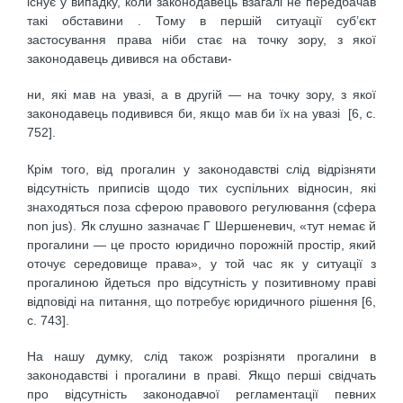
існує у випадку, коли законодавець взагалі не передбачав
такі обставини . Тому в першій ситуації суб’єкт
застосування права ніби стає на точку зору, з якої
законодавець дивився на обстави-
ни, які мав на увазі, а в другій — на точку зору, з якої
законодавець подивився би, якщо мав би їх на увазі [6, с.
752].
Крім того, від прогалин у законодавстві слід відрізняти
відсутність приписів щодо тих суспільних відносин, які
знаходяться поза сферою правового регулювання (сфера
non jus). Як слушно зазначає Г Шершеневич, «тут немає й
прогалини — це просто юридично порожній простір, який
оточує середовище права», у той час як у ситуації з
прогалиною йдеться про відсутність у позитивному праві
відповіді на питання, що потребує юридичного рішення [6,
с. 743].
На нашу думку, слід також розрізняти прогалини в
законодавстві і прогалини в праві. Якщо перші свідчать
про відсутність законодавчої регламентації певних