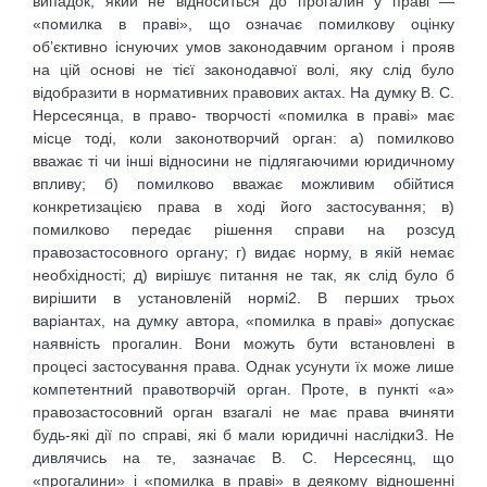
випадок, який не відноситься до прогалин у праві —
«помилка в праві», що означає помилкову оцінку
об’єктивно існуючих умов законодавчим органом і прояв
на цій основі не тієї законодавчої волі, яку слід було
відобразити в нормативних правових актах. На думку В. С.
Нерсесянца, в право- творчості «помилка в праві» має
місце тоді, коли законотворчий орган: а) помилково
вважає ті чи інші відносини не підлягаючими юридичному
впливу; б) помилково вважає можливим обійтися
конкретизацією права в ході його застосування; в)
помилково передає рішення справи на розсуд
правозастосовного органу; г) видає норму, в якій немає
необхідності; д) вирішує питання не так, як слід було б
вирішити в установленій нормі2. В перших трьох
варіантах, на думку автора, «помилка в праві» допускає
наявність прогалин. Вони можуть бути встановлені в
процесі застосування права. Однак усунути їх може лише
компетентний правотворчій орган. Проте, в пункті «а»
правозастосовний орган взагалі не має права вчиняти
будь-які дії по справі, які б мали юридичні наслідки3. Не
дивлячись на те, зазначає В. С. Нерсесянц, що
«прогалини» і «помилка в праві» в деякому відношенні