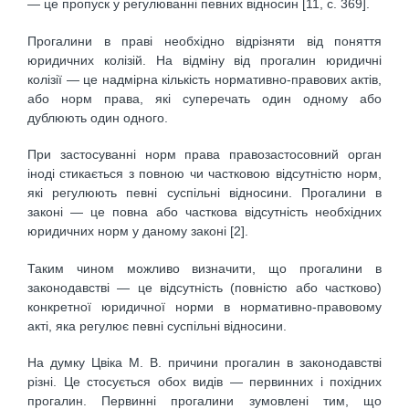
— це пропуск у регулюванні певних відносин [11, с. 369].
Прогалини в праві необхідно відрізняти від поняття
юридичних колізій. На відміну від прогалин юридичні
колізії — це надмірна кількість нормативно-правових актів,
або норм права, які суперечать один одному або
дублюють один одного.
При застосуванні норм права правозастосовний орган
іноді стикається з повною чи частковою відсутністю норм,
які регулюють певні суспільні відносини. Прогалини в
законі — це повна або часткова відсутність необхідних
юридичних норм у даному законі [2].
Таким чином можливо визначити, що прогалини в
законодавстві — це відсутність (повністю або частково)
конкретної юридичної норми в нормативно-правовому
акті, яка регулює певні суспільні відносини.
На думку Цвіка М. В. причини прогалин в законодавстві
різні. Це стосується обох видів — первинних і похідних
прогалин. Первинні прогалини зумовлені тим, що