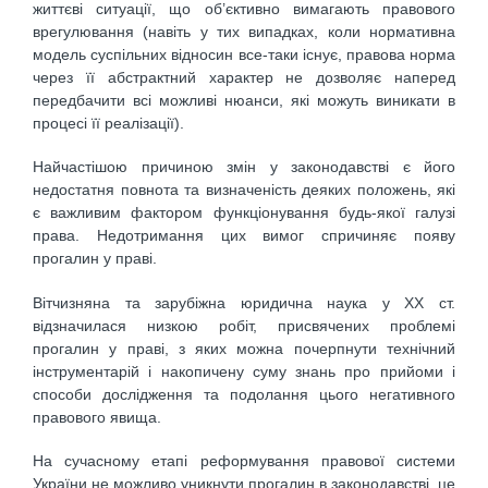
життєві ситуації, що об’єктивно вимагають правового
врегулювання (навіть у тих випадках, коли нормативна
модель суспільних відносин все-таки існує, правова норма
через її абстрактний характер не дозволяє наперед
передбачити всі можливі нюанси, які можуть виникати в
процесі її реалізації).
Найчастішою причиною змін у законодавстві є його
недостатня повнота та визначеність деяких положень, які
є важливим фактором функціонування будь-якої галузі
права. Недотримання цих вимог спричиняє появу
прогалин у праві.
Вітчизняна та зарубіжна юридична наука у XX ст.
відзначилася низкою робіт, присвячених проблемі
прогалин у праві, з яких можна почерпнути технічний
інструментарій і накопичену суму знань про прийоми і
способи дослідження та подолання цього негативного
правового явища.
На сучасному етапі реформування правової системи
України не можливо уникнути прогалин в законодавстві, це