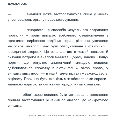
долаються;
— аналогія може застосовуватися лише у межах
уповноважень органу правозастосування;
— використання способів казуального подолання
прогалин у праві вимагає всебічного ознайомлення з
практикою вирішення подібних справ; рішення, ухвалене
на основі аналогії, має бути обґрунтоване з фактичної і
юридичної сторони. Це означає, що в кожній конкретній
ситуації потреба в аналогії виникає щоразу заново. Пошук
норми, що регулює аналогічний випадок, повинен
здійснюватися спочатку в актах тієї ж галузі права, у
випадку відсутності — в іншій галузі права і у законодавстві
в цілому. Повинна бути схожість між обставинами справи і
наявною нормою за суттєвими юридичними ознаками;
— обов’язково повинно бути мотивоване пояснення
причин застосування рішення по аналогії до конкретного
випадку;
— суб’єктами застосування аналогії є на даний