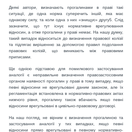
Деякі автори, визначають прогалинами в праві такі
ситуації, де одна норма суперечить іншій, яка має
однакову силу, та коли одна з них «знищує» другу5. Слід
зазначити, що тут існує нормативне врегулювання
відносин, а отже прогалини у праві немає. На нашу думку,
такий випадок відноситься до визначення правової колізії
та підлягає вирішенню за допомогою правил подолання
правових колізій, що виникають між правовими
приписами.
Ще однією підставою для помилкового застосування
аналогії є неправильне визначення правозастосовним
органом наявності прогалин у праві в тому випадку, якщо
певні відносини не врегульовані даним законом, але їх
регламентація встановлена в нормативно-правових актах
нижчого рівня, прогалину також вбачають якщо певні
відносини врегульовані в цивільно-правовому договорі.
На наш погляд, не вірним є визначення прогалиною та
застосування аналогії у тих випадках, якщо певні
відносини прямо врегульовані в певному нормативно-