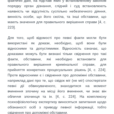
фактичні дані, на підставі яких у встановленому законом
порядку орган дізнання, слідчий і суд встановлюють
наявність чи відсутність суспільно небезпечного діяння,
винність особи, що його скоїла, та інші обставини, що
мають значення для правильного вирішення справи [4, с.
223].
Для того, щоб відомості про певні факти могли бути
використані як докази, необхідно, щоб вони були
відносними та допустимими. Відносність означає, що
доказами можуть бути визнані тільки свідчення про такі
факти, обставини, які необхідно встановити для
правильного вирішення кримінальної справи, для
прийняття конкретних процесуальних рішень [4, с. 224].
Проте відносними є і свідчення про допоміжні обставини,
наприклад дані про те, що свідок міг (не міг) спостерігати
певні дії обвинуваченого, знаходитися на момент
вчинення злочину на місці його вчинення, чи знає він
обличчя злочинця та ін. [4, с. 224]. На комплексну
психофізіологічну експертизу виносяться запитання щодо
обізнаності осіб з приводу певної інформації, тобто
свідчення про допоміжні обставини.