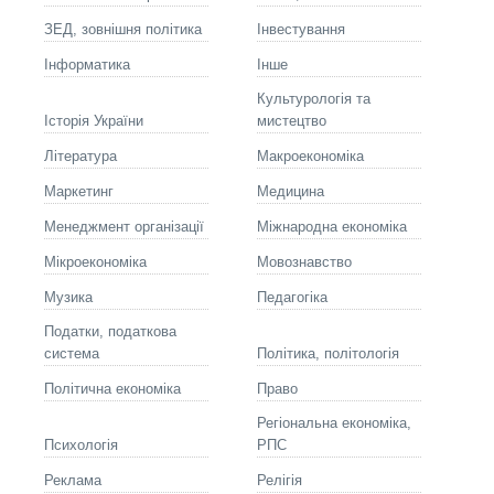
ЗЕД, зовнішня політика
Інвестування
Інформатика
Інше
Культурологія та
Історія України
мистецтво
Літературa
Макроекономіка
Маркетинг
Медицина
Менеджмент організації
Міжнародна економіка
Мікроекономіка
Мовознавство
Музика
Педагогіка
Податки, податкова
система
Політика, політологія
Політична економіка
Право
Регіональна економіка,
Психологія
РПС
Реклама
Релігія