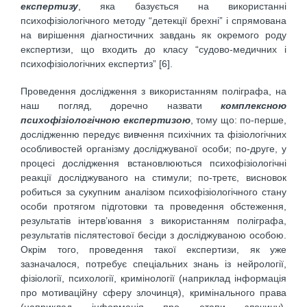
експертизу
, яка базується на використанні
психофізіологічного методу “детекції брехні” і спрямована
на вирішення діагностичних завдань як окремого роду
експертизи, що входить до класу “судово-медичних і
психофізіологічних експертиз” [6].
Проведення дослідження з використанням поліграфа, на
наш погляд, доречно назвати
комплексною
психофізіологічною експертизою
, тому що: по-перше,
дослідженню передує вивчення психічних та фізіологічних
особливостей організму досліджуваної особи; по-друге, у
процесі дослідження встановлюються психофізіологічні
реакції досліджуваного на стимули; по-третє, висновок
робиться за сукупним аналізом психофізіологічного стану
особи протягом підготовки та проведення обстеження,
результатів інтерв’ювання з використанням поліграфа,
результатів післятестової бесіди з досліджуваною особою.
Окрім того, проведення такої експертизи, як уже
зазначалося, потребує спеціальних знань із нейрології,
фізіології, психології, кримінології (наприклад інформація
про мотиваційну сферу злочинця), кримінального права
(наприклад інформація про етапи злочину),