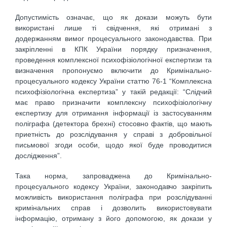
Допустимість означає, що як докази можуть бути
використані лише ті свідчення, які отримані з
додержанням вимог процесуального законодавства. При
закріпленні в КПК України порядку призначення,
проведення комплексної психофізіологічної експертизи та
визначення пропонуємо включити до Кримінально-
процесуального кодексу України статтю 76-1 “Комплексна
психофізіологічна експертиза” у такій редакції: “Слідчий
має право призначити комплексну психофізіологічну
експертизу для отримання інформації із застосуванням
поліграфа (детектора брехні) стосовно фактів, що мають
приетність до розслідування у справі з добровільної
письмової згоди особи, щодо якої буде проводитися
дослідження”.
Така норма, запроваджена до Кримінально-
процесуального кодексу України, законодавчо закріпить
можливість використання поліграфа при розслідуванні
кримінальних справ і дозволить використовувати
інформацію, отриману з його допомогою, як докази у