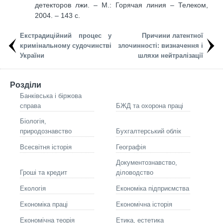
детекторов лжи. – М.: Горячая линия – Телеком,
2004. – 143 с.
Екстрадиційний процес у
Причини латентної
кримінальному судочинстві
злочинності: визначення і
України
шляхи нейтралізації
Розділи
Банківська і біржова
справа
БЖД та охорона праці
Біологія,
природознавство
Бухгалтерський облік
Всесвітня історія
Географія
Документознавство,
Гроші та кредит
діловодство
Екологія
Економіка підприємства
Економіка праці
Економічна історія
Економічна теорія
Етика, естетика