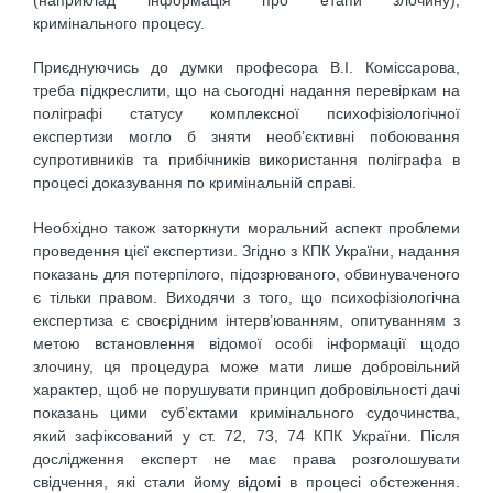
кримінального процесу.
Приєднуючись до думки професора В.І. Коміссарова,
треба підкреслити, що на сьогодні надання перевіркам на
поліграфі статусу комплексної психофізіологічної
експертизи могло б зняти необ’єктивні побоювання
супротивників та прибічників використання поліграфа в
процесі доказування по кримінальній справі.
Необхідно також заторкнути моральний аспект проблеми
проведення цієї експертизи. Згідно з КПК України, надання
показань для потерпілого, підозрюваного, обвинуваченого
є тільки правом. Виходячи з того, що психофізіологічна
експертиза є своєрідним інтерв’юванням, опитуванням з
метою встановлення відомої особі інформації щодо
злочину, ця процедура може мати лише добровільний
характер, щоб не порушувати принцип добровільності дачі
показань цими суб’єктами кримінального судочинства,
який зафіксований у ст. 72, 73, 74 КПК України. Після
дослідження експерт не має права розголошувати
свідчення, які стали йому відомі в процесі обстеження.