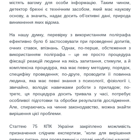
містять вагому для особи інформацію. Таким чином,
детектор брехні є технічним засобом, який має наукову
основу, а значить, надає досить об’єктивні дані, природа
виникнення яких відома.
На нашу думку, перевірку з використанням поліграфа
ефективно було б застосовувати при проведенні допитів,
очних ставок, впізнань. Однак, по-перше, обстеження з
використанням поліграфа – це не просто процедура
фіксації реакцій людини на якісь запитання, стимули, а й
комплексна процедура, яка має певну методику, порядок,
специфіку проведення; по-друге, проводити її повинна
людина, яка має певні знання з психології, фізіології і,
звичайно, володіє навичками роботи з приладом; по-
третє, ця процедура досить тривала у часі, потребує
особливої підготовки та обробки результатів дослідження.
Але, спираючись на чинне законодавство, можна знайти
вирішення цієї проблеми.
Статтею 75 КПК України закріплено можливість
призначення слідчим експертизи, “коли для вирішення
певних питань при провадженні у справі необхідні наукові,