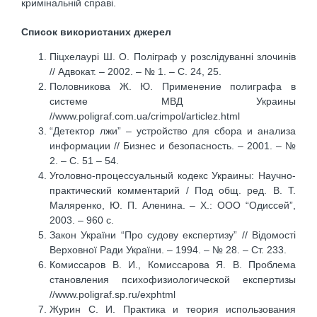
кримінальній справі.
Список використаних джерел
Піцхелаурі Ш. О. Поліграф у розслідуванні злочинів
// Адвокат. – 2002. – № 1. – С. 24, 25.
Половникова Ж. Ю. Применение полиграфа в
системе МВД Украины
//www.poligraf.com.ua/crimpol/articlez.html
“Детектор лжи” – устройство для сбора и анализа
информации // Бизнес и безопасность. – 2001. – №
2. – С. 51 – 54.
Уголовно-процессуальный кодекс Украины: Научно-
практический комментарий / Под общ. ред. В. Т.
Маляренко, Ю. П. Аленина. – Х.: ООО “Одиссей”,
2003. – 960 с.
Закон України “Про судову експертизу” // Відомості
Верховної Ради України. – 1994. – № 28. – Ст. 233.
Комиссаров В. И., Комиссарова Я. В. Проблема
становления психофизиологической експертизы
//www.poligraf.sp.ru/exphtml
Журин С. И. Практика и теория использования