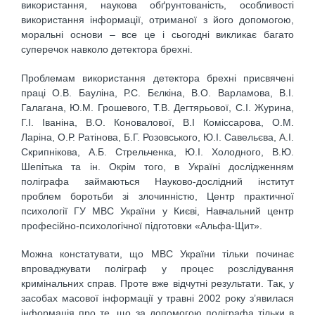
використання, наукова обґрунтованість, особливості
використання інформації, отриманої з його допомогою,
моральні основи – все це і сьогодні викликає багато
суперечок навколо детектора брехні.
Проблемам використання детектора брехні присвячені
праці О.В. Бауліна, Р.С. Бєлкіна, В.О. Варламова, В.І.
Галагана, Ю.М. Грошевого, Т.В. Дегтярьової, С.І. Журина,
Г.І. Іваніна, В.О. Коновалової, В.І Коміссарова, О.М.
Ларіна, О.Р. Ратінова, Б.Г. Розовського, Ю.І. Савельєва, А.І.
Скрипнікова, А.Б. Стрельченка, Ю.І. Холодного, В.Ю.
Шепітька та ін. Окрім того, в Україні дослідженням
поліграфа займаються Науково-дослідний інститут
проблем боротьби зі злочинністю, Центр практичної
психології ГУ МВС України у Києві, Навчальний центр
професійно-психологічної підготовки «Альфа-Щит».
Можна констатувати, що МВС України тільки починає
впроваджувати поліграф у процес розслідування
кримінальних справ. Проте вже відчутні результати. Так, у
засобах масової інформації у травні 2002 року з’явилася
інформація про те, що за допомогою поліграфа тільки в