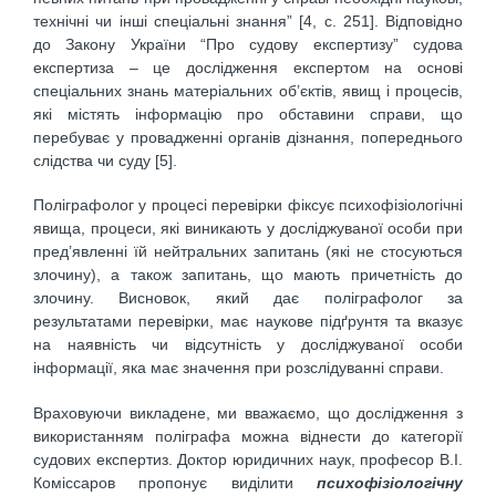
технічні чи інші спеціальні знання” [4, с. 251]. Відповідно
до Закону України “Про судову експертизу” судова
експертиза – це дослідження експертом на основі
спеціальних знань матеріальних об’єктів, явищ і процесів,
які містять інформацію про обставини справи, що
перебуває у провадженні органів дізнання, попереднього
слідства чи суду [5].
Поліграфолог у процесі перевірки фіксує психофізіологічні
явища, процеси, які виникають у досліджуваної особи при
пред’явленні їй нейтральних запитань (які не стосуються
злочину), а також запитань, що мають причетність до
злочину. Висновок, який дає поліграфолог за
результатами перевірки, має наукове підґрунтя та вказує
на наявність чи відсутність у досліджуваної особи
інформації, яка має значення при розслідуванні справи.
Враховуючи викладене, ми вважаємо, що дослідження з
використанням поліграфа можна віднести до категорії
судових експертиз. Доктор юридичних наук, професор В.І.
Коміссаров пропонує виділити
психофізіологічну