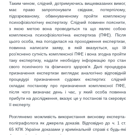
Таким чином, слідчий, дотримуючись вищевказаних вимог,
має право запропонувати свідкам, потерпілому,
підозрюваному, обвинуваченому пройти комплексну
психофізіологічну експертизу. Слідчий повинен пояснити,
з якою метою вона проводиться та що являє собою
комплексна психофізіологічна експертиза (ПФЕ). Після
цього особа, яка погодилася на проходження експертизи,
повинна написати заяву, в якій вказується, що їй
роз’яснено сутність комплексної ПФЕ і вона згодна пройти
таку експертизу, надати необхідну інформацію про стан
свого психічного та фізичного здоров’я. Далі процедура
призначення експертизи виглядає аналогічно відповідній
процедурі призначення судових експертиз: слідчий
складає постанову про призначення комплексної ПФЕ,
після чого визначає день і час, у який особа повинна
прибути на дослідження, вказує це у постанові та скеровує
її експерту.
Розглянемо можливість використання висновку експерта-
поліграфолога як джерела доказів. Відповідно до ч. 1 ст.
65 КПК України доказами у кримінальній справі є будь-які