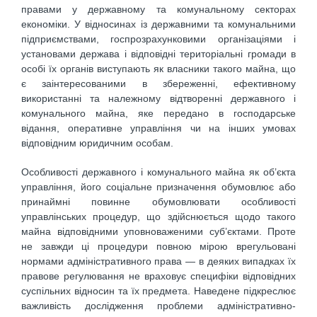
правами у державному та комунальному секторах
економіки. У відносинах із державними та комунальними
підприємствами, госпрозрахунковими організаціями і
установами держава і відповідні територіальні громади в
особі їх органів виступають як власники такого майна, що
є заінтересованими в збереженні, ефективному
використанні та належному відтворенні державного і
комунального майна, яке передано в господарське
відання, оперативне управління чи на інших умовах
відповідним юридичним особам.
Особливості державного і комунального майна як об’єкта
управління, його соціальне призначення обумовлює або
принаймні повинне обумовлювати особливості
управлінських процедур, що здійснюється щодо такого
майна відповідними уповноваженими суб’єктами. Проте
не завжди ці процедури повною мірою врегульовані
нормами адміністративного права — в деяких випадках їх
правове регулювання не враховує специфіки відповідних
суспільних відносин та їх предмета. Наведене підкреслює
важливість дослідження проблеми адміністративно-