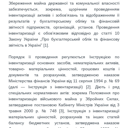
Збереження майна державної та комунальної власності
забезпечується, зокрема, щорічним проведенням
інвентаризації активів і зобов’язань та відображенням її
результатів у бухгалтерському обліку та фінансовій
звітності підприємств, організацій, установ. Проведення
інвентаризації є обов’язковим відповідно до статті 10
Закону України „Про бухгалтерський облік та фінансову
звітність в Україні” [1].
Порядок її проведення регулюється Інструкцією по
інвентаризації основних засобів, нематеріальних активів,
товарно- матеріальних цінностей, грошових коштів і
документів та розрахунків, затвердженою наказом
Міністерства фінансів України від 11 серпня 1994 р. № 69
(далі — Інструкція з інвентаризації) [2]. Діють і ряд
спеціальних нормативних актів: зокрема Положення про
інвентаризацію військового майна у Збройних Силах,
затверджене постановою Кабінету Міністрів України від 3
травня 2000 р. № 748 [3], Інструкція з інвентаризації
матеріальних цінностей, розрахунків та інших статей
балансу бюджетних установ, затверджена наказом