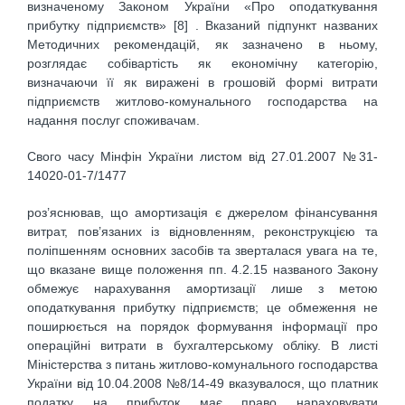
визначеному Законом України «Про оподаткування
прибутку підприємств» [8] . Вказаний підпункт названих
Методичних рекомендацій, як зазначено в ньому,
розглядає собівартість як економічну категорію,
визначаючи її як виражені в грошовій формі витрати
підприємств житлово-комунального господарства на
надання послуг споживачам.
Свого часу Мінфін України листом від 27.01.2007 №31-
14020-01-7/1477
роз’яснював, що амортизація є джерелом фінансування
витрат, пов’язаних із відновленням, реконструкцією та
поліпшенням основних засобів та зверталася увага на те,
що вказане вище положення пп. 4.2.15 названого Закону
обмежує нарахування амортизації лише з метою
оподаткування прибутку підприємств; це обмеження не
поширюється на порядок формування інформації про
операційні витрати в бухгалтерському обліку. В листі
Міністерства з питань житлово-комунального господарства
України від 10.04.2008 №8/14-49 вказувалося, що платник
податку на прибуток має право нараховувати