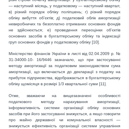
— наступний місяць, у податковому — наступний квартал;
в) різний порядок обліку поліпшень; г) різний порядок
обліку вибуття об’єктів; д) податковий облік амортизації
невиробничих та безоплатно отриманих основних фондів
не здійснюється; е) проведення переоцінки об’єктів
основних засобів в бухгалтерському обліку та індексації
груп основних фондів у податковому обліку [10].
Міністерство фінансів України в листі від 02.04.2009 р. №
31-34000-10- 16/9446 зазначало, що при застосуванні
методу амортизації за податковим законодавством сума
амортизації, що включається до декларації з податку на
прибуток підприємства, відображається в бухгалтерському
обліку щомісяця в розмірі 1/3 квартальної суми [11].
Отже, зважаючи на вищезазначені особливості
податкового методу нарахування амортизації,
інформативність системи організації обліку основних
засобів при його застосуванні знижується, а якщо говорити
про майно державної чи комунальної власності —
знижується ефективність організації системи управління