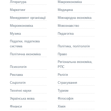
Літературa
Макроекономіка
Маркетинг
Медицина
Менеджмент організації
Міжнародна економіка
Мікроекономіка
Мовознавство
Музика
Педагогіка
Податки, податкова
система
Політика, політологія
Політична економіка
Право
Регіональна економіка,
Психологія
РПС
Реклама
Релігія
Соціологія
Страхування
Технічні науки
Туризм
Українська мова
Філософія
Фінанси
Хімія