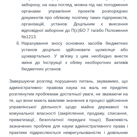
заборону, на наш погляд, можна під час погодження
органами управління проектів розпорядчих
документів про облікову політику таких підприємств,
організацій, установ. Доцільним є внесення
відповідної заборони до П(с)БО 7 та/або Положення
№1213.
Нарахування зносу основних засобів бюджетних
установ доцільно здійснювати щомісяця або
щоквартально. У зв’язку з цим необхідно внести
зміни до Інструкції з обліку необоротних активів
бюджетних установ.
Завершуючи розгляд порушених питань, зауважимо, що
адміністративно- правова наука на жаль не приділяє
розглянутим проблемам достатньої уваги, не зважаючи на
те, що вони мають важливе значення в процесі здійснення
управлінської діяльності щодо майна державної та
комунальної власності (закріплення, продажу, списання,
приватизації, безоплатної передачі тощо). Важливість
зазначених проблем для науки адміністративного права і
практики підкреслюється неврегульованістю і довільним