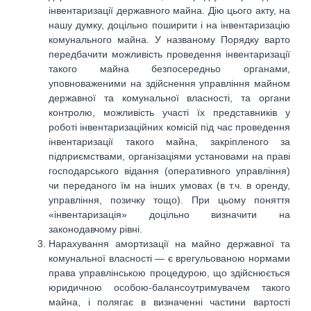
інвентаризації державного майна. Дію цього акту, на
нашу думку, доцільно поширити і на інвентаризацію
комунального майна. У названому Порядку варто
передбачити можливість проведення інвентаризації
такого майна безпосередньо органами,
уповноваженими на здійснення управління майном
державної та комунальної власності, та органи
контролю, можливість участі їх представників у
роботі інвентаризаційних комісій під час проведення
інвентаризації такого майна, закріпленого за
підприємствами, організаціями установами на праві
господарського відання (оперативного управління)
чи переданого їм на інших умовах (в т.ч. в оренду,
управління, позичку тощо). При цьому поняття
«інвентаризація» доцільно визначити на
законодавчому рівні.
Нарахування амортизації на майно державної та
комунальної власності — є врегульованою нормами
права управлінською процедурою, що здійснюється
юридичною особою-балансоутримувачем такого
майна, і полягає в визначенні частини вартості