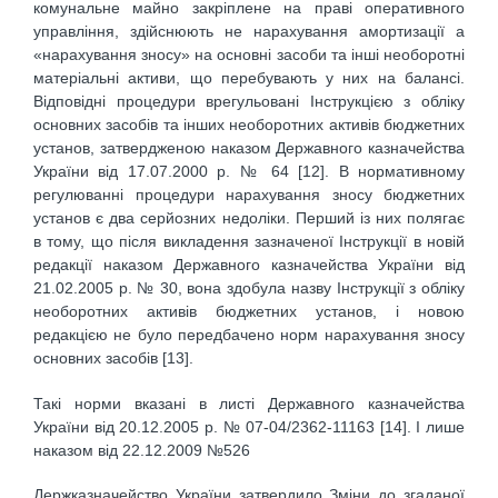
комунальне майно закріплене на праві оперативного
управління, здійснюють не нарахування амортизації а
«нарахування зносу» на основні засоби та інші необоротні
матеріальні активи, що перебувають у них на балансі.
Відповідні процедури врегульовані Інструкцією з обліку
основних засобів та інших необоротних активів бюджетних
установ, затвердженою наказом Державного казначейства
України від 17.07.2000 р. № 64 [12]. В нормативному
регулюванні процедури нарахування зносу бюджетних
установ є два серйозних недоліки. Перший із них полягає
в тому, що після викладення зазначеної Інструкції в новій
редакції наказом Державного казначейства України від
21.02.2005 р. № 30, вона здобула назву Інструкції з обліку
необоротних активів бюджетних установ, і новою
редакцією не було передбачено норм нарахування зносу
основних засобів [13].
Такі норми вказані в листі Державного казначейства
України від 20.12.2005 р. № 07-04/2362-11163 [14]. І лише
наказом від 22.12.2009 №526
Держказначейство України затвердило Зміни до згаданої