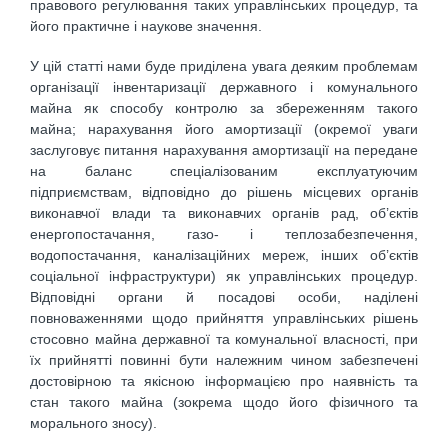
правового регулювання таких управлінських процедур, та
його практичне і наукове значення.
У цій статті нами буде приділена увага деяким проблемам
організації інвентаризації державного і комунального
майна як способу контролю за збереженням такого
майна; нарахування його амортизації (окремої уваги
заслуговує питання нарахування амортизації на передане
на баланс спеціалізованим експлуатуючим
підприємствам, відповідно до рішень місцевих органів
виконавчої влади та виконавчих органів рад, об’єктів
енергопостачання, газо- і теплозабезпечення,
водопостачання, каналізаційних мереж, інших об’єктів
соціальної інфраструктури) як управлінських процедур.
Відповідні органи й посадові особи, наділені
повноваженнями щодо прийняття управлінських рішень
стосовно майна державної та комунальної власності, при
їх прийнятті повинні бути належним чином забезпечені
достовірною та якісною інформацією про наявність та
стан такого майна (зокрема щодо його фізичного та
морального зносу).