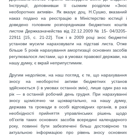
Інструкції, доповнивши її сьомим розділом «Знос
необоротних активів». Як вказує доц. Н.Сушко, вказаний
наказ подано на реєстрацію в Міністерство юстиції і
доведено головним розпорядникам бюджетних коштів
листом Держказначейства від 22.12.2009 № 15- 04/3205-
22911 [15, с. 21-22]. Тож і в 2009 році знос бюджетні
установи мусили нараховувати на підставі листа. Отже
більше 5 років нарахування амортизації основних засобів
регулювалося листами, що в умовах правової держави, на
нашу думку, є вкрай неприпустимим.
Другим недоліком, на наш погляд, є те, що нарахування
зносу на необоротні активи бюджетних установ
здійснюється (і в умовах останніх змін), лише один раз на
рік — в останній робочий день грудня. При нарахуванні
зносу щомісячно чи щоквартально, на нашу думку,
держава та громади в особі відповідних органів, в разі
необхідності прийняття управлінських рішень щодо
об’єктів таких основних засобів всередині календарного
року, повинні бути забезпечені більш достовірною та
актуальною інформацією про рівень зносу основних