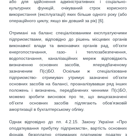
або для здійснення адміністративних і соціально-
культурних функцій, очікуваний строк корисного
використання (експлуатації) яких більше одного року (або
операційного циклу, якщо він довший за рік) [6].
Отримані на баланс спеціалізованими експлуатуючими
підприємствами, відповідно до рішень місцевих органів
виконавчої влади та виконавчих органів рад, об’єкти
енергопостачання, газо- і теплозабезпечення,
водопостачання, каналізаційних мереж відповідають
визначенню основних засобів, япередбаченому
зазначеним П(с)БО. Оскільки ж спеціалізоване
підприємство- отримувач утримує зазначені об’єкти
основних засобів на балансі, проаналізувавши ряд інших
положень і визначень, передбачених чинними П(с)БО,
можемо зробити висновок про те, що вищезазначені
об’єкти основних засобів підлягають обов’язковій
амортизації в бухгалтерському обліку.
Однак відповідно до пп. 4.2.15. Закону України «Про
оподаткування прибутку підприємств», вартість основних
фондів, безоплатно отриманих платником податку з