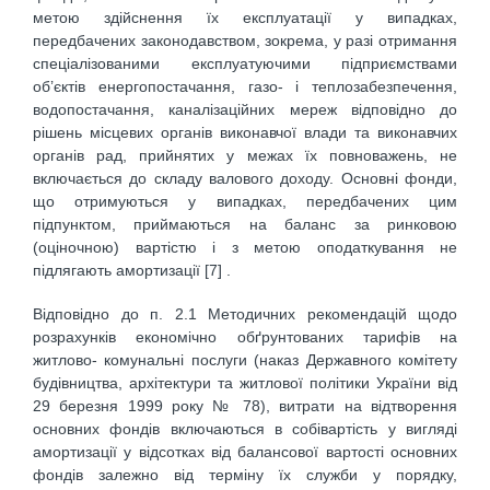
метою здійснення їх експлуатації у випадках,
передбачених законодавством, зокрема, у разі отримання
спеціалізованими експлуатуючими підприємствами
об’єктів енергопостачання, газо- і теплозабезпечення,
водопостачання, каналізаційних мереж відповідно до
рішень місцевих органів виконавчої влади та виконавчих
органів рад, прийнятих у межах їх повноважень, не
включається до складу валового доходу. Основні фонди,
що отримуються у випадках, передбачених цим
підпунктом, приймаються на баланс за ринковою
(оціночною) вартістю і з метою оподаткування не
підлягають амортизації [7] .
Відповідно до п. 2.1 Методичних рекомендацій щодо
розрахунків економічно обґрунтованих тарифів на
житлово- комунальні послуги (наказ Державного комітету
будівництва, архітектури та житлової політики України від
29 березня 1999 року № 78), витрати на відтворення
основних фондів включаються в собівартість у вигляді
амортизації у відсотках від балансової вартості основних
фондів залежно від терміну їх служби у порядку,