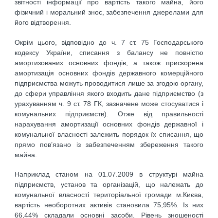
звітності інформації про вартість такого майна, його
фізичний і моральний знос, забезпечення джерелами для
його відтворення.
Окрім цього, відповідно до ч. 7 ст. 75 Господарського
кодексу України, списання з балансу не повністю
амортизованих основних фондів, а також прискорена
амортизація основних фондів державного комерційного
підприємства можуть проводитися лише за згодою органу,
до сфери управління якого входить дане підприємство (з
урахуванням ч. 9 ст. 78 ГК, зазначене може стосуватися і
комунальних підприємств). Отже від правильності
нарахування амортизації основних фондів державної і
комунальної власності залежить порядок їх списання, що
прямо пов’язано із забезпеченням збереження такого
майна.
Наприклад станом на 01.07.2009 в структурі майна
підприємств, установ та організацій, що належать до
комунальної власності територіальної громади м.Києва,
вартість необоротних активів становила 75,95%. Із них
66,44% складали основні засоби. Рівень зношеності