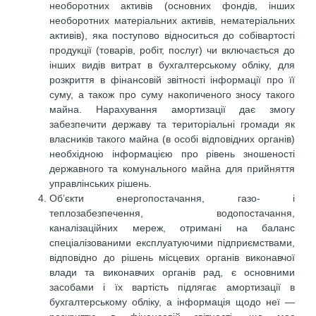
необоротних активів (основних фондів, інших
необоротних матеріальних активів, нематеріальних
активів), яка поступово відноситься до собівартості
продукції (товарів, робіт, послуг) чи включається до
інших видів витрат в бухгалтерському обліку, для
розкриття в фінансовій звітності інформації про її
суму, а також про суму накопиченого зносу такого
майна. Нарахування амортизації дає змогу
забезпечити державу та територіальні громади як
власників такого майна (в особі відповідних органів)
необхідною інформацією про рівень зношеності
державного та комунального майна для прийняття
управлінських рішень.
Об’єкти енергопостачання, газо- і
теплозабезпечення, водопостачання,
каналізаційних мереж, отримані на баланс
спеціалізованими експлуатуючими підприємствами,
відповідно до рішень місцевих органів виконавчої
влади та виконавчих органів рад, є основними
засобами і їх вартість підлягає амортизації в
бухгалтерському обліку, а інформація щодо неї —