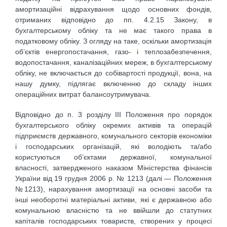
амортизаційні відрахування щодо основних фондів,
отриманих відповідно до пп. 4.2.15 Закону, в
бухгалтерському обліку та не має такого права в
податковому обліку. З огляду на таке, оскільки амортизація
об’єктів енергопостачання, газо- і теплозабезпечення,
водопостачання, каналізаційних мереж, в бухгалтерському
обліку, не включається до собівартості продукції, вона, на
нашу думку, підлягає включенню до складу інших
операційних витрат балансоутримувача.
Відповідно до п. 3 розділу ІІІ Положення про порядок
бухгалтерського обліку окремих активів та операцій
підприємств державного, комунального секторів економіки
і господарських організацій, які володіють та/або
користуються об’єктами державної, комунальної
власності, затвердженого наказом Міністерства фінансів
України від 19 грудня 2006 р. № 1213 (далі — Положення
№1213), нарахування амортизації на основні засоби та
інші необоротні матеріальні активи, які є державною або
комунальною власністю та не ввійшли до статутних
капіталів господарських товариств, створених у процесі