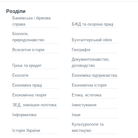
Розділи
Банківська і біржова
справа
БЖД та охорона праці
Біологія,
природознавство
Бухгалтерський облік
Всесвітня історія
Географія
Документознавство,
Гроші та кредит
діловодство
Екологія
Економіка підприємства
Економіка праці
Економічна історія
Економічна теорія
Етика, естетика
ЗЕД, зовнішня політика
Інвестування
Інформатика
Інше
Культурологія та
Історія України
мистецтво