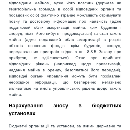
відповідним майном, адже його власник (держава чи
територіальна громада в особі відповідних органів та
посадових осіб) фактично втрачає можливість отримувати
повну та достовірну інформацію про наявність (адже
податковий облік амортизації майна, крім будинків і
споруд, після його вибуття продовжується) та стан такого
майна (адже податковий облік амортизації в розрізі
об’єктів основних фондів, крім будинків, споруд,
передавальних пристроїв згідно з пп. 8.3.5 Закону про
прибуток, не здійснюється). Отже при прийнятті
відповідних рішень (наприклад щодо приватизації,
надання майна в оренду, безоплатної його передачі),
відповідні органи управління можуть бути позбавлені
необхідної інформації, що безперечно негативно
впливатиме на якість управлінських рішень щодо такого
майна.
Нарахування зносу в бюджетних
установах
Бюджетні організації та установи, за якими державне та