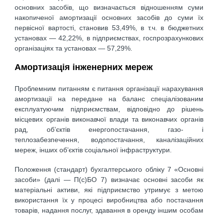
основних засобів, що визначається відношенням суми
накопиченої амортизації основних засобів до суми їх
первісної вартості, становив 53,49%, в т.ч. в бюджетних
установах — 42,22%, в підприємствах, госпрозрахункових
організаціях та установах — 57,29%.
Амортизація інженерних мереж
Проблемним питанням є питання організації нарахування
амортизації на передане на баланс спеціалізованим
експлуатуючим підприємствам, відповідно до рішень
місцевих органів виконавчої влади та виконавчих органів
рад, об’єктів енергопостачання, газо- і
теплозабезпечення, водопостачання, каналізаційних
мереж, інших об’єктів соціальної інфраструктури.
Положення (стандарт) бухгалтерського обліку 7 «Основні
засоби» (далі — П(с)БО 7) визначає основні засоби як
матеріальні активи, які підприємство утримує з метою
використання їх у процесі виробництва або постачання
товарів, надання послуг, здавання в оренду іншим особам