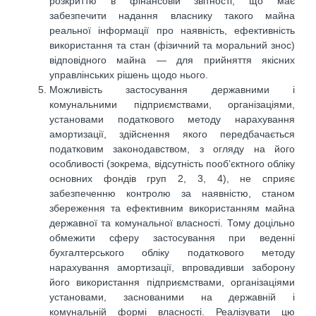
розкриттю в фінансовій звітності, що має
забезпечити надання власнику такого майна
реальної інформації про наявність, ефективність
використання та стан (фізичний та моральний знос)
відповідного майна — для прийняття якісних
управлінських рішень щодо нього.
Можливість застосування державними і
комунальними підприємствами, організаціями,
установами податкового методу нарахування
амортизації, здійснення якого передбачається
податковим законодавством, з огляду на його
особливості (зокрема, відсутність пооб’єктного обліку
основних фондів груп 2, 3, 4), не сприяє
забезпеченню контролю за наявністю, станом
збереження та ефективним використанням майна
державної та комунальної власності. Тому доцільно
обмежити сферу застосування при веденні
бухгалтерського обліку податкового методу
нарахування амортизації, впровадивши заборону
його використання підприємствами, організаціями
установами, заснованими на державній і
комунальній формі власності. Реалізувати цю