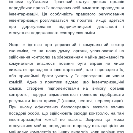
іншими суб’єктами. Правовий статус деяких органів
передбачає право їх посадових осіб вимагати проведення
інвентаризацій. Ця особливість правового регулювання
інвентаризацій розглядається як позитив, якщо йдеться
про дерегулювання підприємницької діяльності і
стосується недержавного сектору економіки.
Якщо ж ідеться про державний і комунальний сектор
економіки, то на нашу думку, органи, уповноважені на
здійснення контролю за збереженням майна державної та
комунальної власності повинні бути вправі не лише
вимагати проведення інвентаризацій, але і проводити їх,
або принаймні брати участь у їх проведенні як члени
комісій. Адже з практики відомо, що інвентаризаційні
комісії, створені підприємствами на вимогу органів
контролю, нерідко відмовляються повністю відображати
результати інвентаризації (лишки, нестачі, пересортицю).
При цьому ефективних безпосередніх важелів впливу
посадові особи, що здійснюють заходи контролю, на такі
інвентаризаційні комісії не мають. Зокрема це може
стосуватися майна, переданого в оренду в складі цілісних
майнових комплексів та інших випадків, коли керівництво