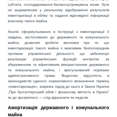
суб’єкта господарювання-балансоутримувача може бути
не зацікавленим у реальному відображенні результатів
інвентаризації в обліку та наданні відповідної інформації
власнику такого майна.
Аналіз сформульованих в Інструкції з інвентаризації її
завдань, застосованих до державного та комунального
майна, дозволяє зробити висновок про те, що
інвентаризація такого майна є важливим безпосереднім
проявом управлінської діяльності, що забезпечує
реалізацію управлінських функцій контролю за
збереженням та ефективним використанням державного
та комунального майна, і врегульований нормами
адміністративного права. Водночас відсутність в
законодавстві єдиного нормативного визначення терміну
«інвентаризація», зокрема підхід до нього в Законі України
„Про бухгалтерський облік і фінансову звітність в Україні”
як до зрозумілого — слід відзначити як недолік.
Амортизація державного і комунального
майна