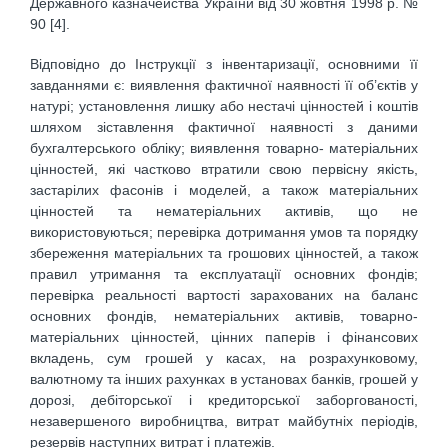
Державного казначейства України від 30 жовтня 1998 р. №
90 [4].
Відповідно до Інструкції з інвентаризації, основними її
завданнями є: виявлення фактичної наявності її об’єктів у
натурі; установлення лишку або нестачі цінностей і коштів
шляхом зіставлення фактичної наявності з даними
бухгалтерського обліку; виявлення товарно- матеріальних
цінностей, які частково втратили свою первісну якість,
застарілих фасонів і моделей, а також матеріальних
цінностей та нематеріальних активів, що не
використовуються; перевірка дотримання умов та порядку
збереження матеріальних та грошових цінностей, а також
правил утримання та експлуатації основних фондів;
перевірка реальності вартості зарахованих на баланс
основних фондів, нематеріальних активів, товарно-
матеріальних цінностей, цінних паперів і фінансових
вкладень, сум грошей у касах, на розрахунковому,
валютному та інших рахунках в установах банків, грошей у
дорозі, дебіторської і кредиторської заборгованості,
незавершеного виробництва, витрат майбутніх періодів,
резервів наступних витрат і платежів.