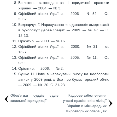
Бюлетень законодавства і юридичної практики
України. — 2004. — № 3.
Офіційний вісник України. — 2006. — № 52. — Ст.
3532.
Беднарчук Г. Нарахування «податкової» амортизації
в бухобліку// Дебет-Кредит. — 2009. — № 47. — С.
12-13.
Орієнтир. — 2009. — № 16.
Офіційний вісник України. — 2000. — № 31. — ст.
1327.
Офіційний вісник України. — 2005. — № 11. — Ст.
539.
Орієнтир. — 2006. — № 2.
Сушко Н. Нове в нарахуванні зносу на необоротні
активи у 2009 році. // Все про бухгалтерський облік.
— 2009. — №120. С. 21-23.
Обов’язки суддів судів
Кадрове забезпечення
загальної юрисдикції
участі працівників міліції
України в міжнародних
миротворчих операціях