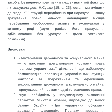
засобів. Безперечно позитивним слід визнати той факт, що
як вказувала доц. Н.Сушко [15, с. 23], останніми змінами
до згаданої інструкції передбачено при нарахуванні зносу
врахування повної кількості календарних місяців
перебування необоротних активів в експлуатації у
звітному році (адже раніше його нрахування
здійснювалося без урахування цього важливого
показника).
Висновки
Інвентаризація державного та комунального майна
— є важливим врегульованим нормами права
проявом управлінської діяльності, що забезпечує
безпосередню реалізацію управлінських функцій
контролю за збереженням та ефективним
використанням державного та комунального майна,
і врегульований нормами адміністративного права.
Існує необхідність у невідкладному визначенні
Кабінетом Міністрів України, відповідно до вимог
Закону України «Про управління об’єктами
державної власності», Порядку проведення