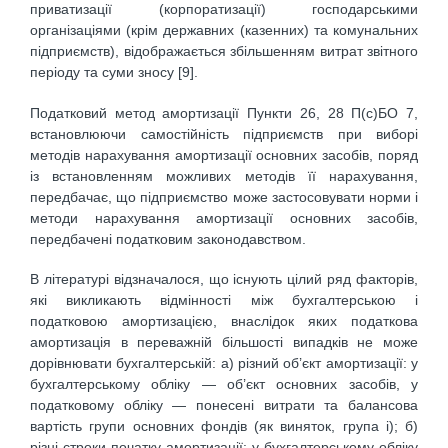
приватизації (корпоратизації) господарськими
організаціями (крім державних (казенних) та комунальних
підприємств), відображається збільшенням витрат звітного
періоду та суми зносу [9].
Податковий метод амортизації Пункти 26, 28 П(с)БО 7,
встановлюючи самостійність підприємств при виборі
методів нарахування амортизації основних засобів, поряд
із встановленням можливих методів її нарахування,
передбачає, що підприємство може застосовувати норми і
методи нарахування амортизації основних засобів,
передбачені податковим законодавством.
В літературі відзначалося, що існують цілий ряд факторів,
які викликають відмінності між бухгалтерською і
податковою амортизацією, внаслідок яких податкова
амортизація в переважній більшості випадків не може
дорівнювати бухгалтерській: а) різний об’єкт амортизації: у
бухгалтерському обліку — об’єкт основних засобів, у
податковому обліку — понесені витрати та балансова
вартість групи основних фондів (як виняток, група і); б)
різні строки початку амортизації: у бухгалтерському обліку