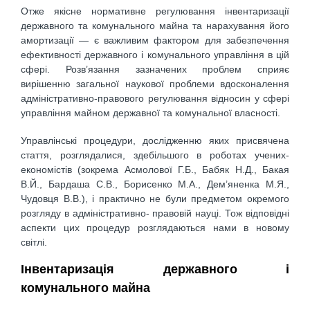
Отже якісне нормативне регулювання інвентаризації
державного та комунального майна та нарахування його
амортизації — є важливим фактором для забезпечення
ефективності державного і комунального управління в цій
сфері. Розв’язання зазначених проблем сприяє
вирішенню загальної наукової проблеми вдосконалення
адміністративно-правового регулювання відносин у сфері
управління майном державної та комунальної власності.
Управлінські процедури, дослідженню яких присвячена
стаття, розглядалися, здебільшого в роботах учених-
економістів (зокрема Асмолової Г.Б., Бабяк Н.Д., Бакая
В.Й., Бардаша С.В., Борисенко М.А., Дем’яненка М.Я.,
Чудовця В.В.), і практично не були предметом окремого
розгляду в адміністративно- правовій науці. Тож відповідні
аспекти цих процедур розглядаються нами в новому
світлі.
Інвентаризація державного і
комунального майна