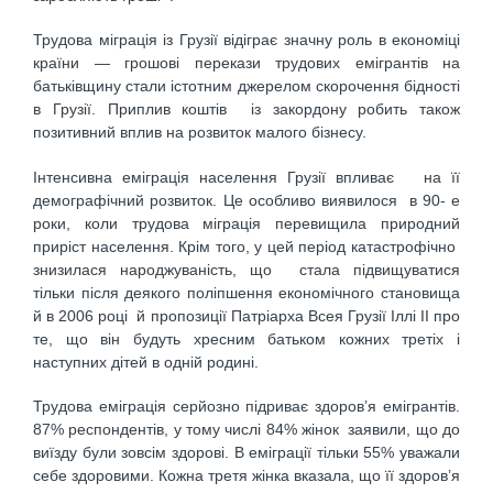
Трудова міграція із Грузії відіграє значну роль в економіці
країни — грошові перекази трудових емігрантів на
батьківщину стали істотним джерелом скорочення бідності
в Грузії. Приплив коштів із закордону робить також
позитивний вплив на розвиток малого бізнесу.
Інтенсивна еміграція населення Грузії впливає на її
демографічний розвиток. Це особливо виявилося в 90- е
роки, коли трудова міграція перевищила природний
приріст населення. Крім того, у цей період катастрофічно
знизилася народжуваність, що стала підвищуватися
тільки після деякого поліпшення економічного становища
й в 2006 році й пропозиції Патріарха Всея Грузії Іллі ІІ про
те, що він будуть хресним батьком кожних третіх і
наступних дітей в одній родині.
Трудова еміграція серйозно підриває здоров’я емігрантів.
87% респондентів, у тому числі 84% жінок заявили, що до
виїзду були зовсім здорові. В еміграції тільки 55% уважали
себе здоровими. Кожна третя жінка вказала, що її здоров’я