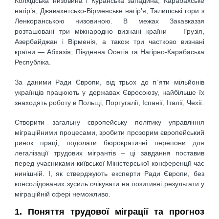
Колхідська низовина і Куранська западина, Карабахське
нагір’я, Джавахетсько-Вірменське нагір’я, Талишські гори з
Ленкоранською низовиною. В межах Закавказзя
розташовані три міжнародно визнані країни — Грузія,
Азербайджан і Вірменія, а також три частково визнані
країни — Абхазія, Південна Осетія та Нагірно-Карабаська
Республіка.
За даними Ради Європи, від трьох до п`яти мільйонів
українців працюють у державах Євросоюзу, найбільше їх
знаходять роботу в Польщі, Португалії, Іспанії, Італії, Чехії.
Створити загальну європейську політику управління
міграційними процесами, зробити прозорим європейський
ринок праці, подолати бюрократичні перепони для
легалізації трудових мігрантів – ці завдання поставив
перед учасниками київської Міністерської конференції час
нинішній. І, як стверджують експерти Ради Європи, без
консолідованих зусиль очікувати на позитивні результати у
міграційній сфері неможливо.
1. Поняття трудової міграції та прогноз