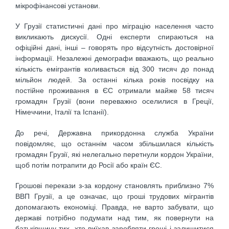
мікрофінансові установи.
У Грузії статистичні дані про міграцію населення часто
викликають дискусії. Одні експерти спираються на
офіційні дані, інші – говорять про відсутність достовірної
інформації. Незалежні демографи вважають, що реально
кількість емігрантів коливається від 300 тисяч до понад
мільйон людей. За останні кілька років посвідку на
постійне проживання в ЄС отримали майже 58 тисяч
громадян Грузії (вони переважно оселилися в Греції,
Німеччини, Італії та Іспанії).
До речі, Державна прикордонна служба України
повідомляє, що останнім часом збільшилася кількість
громадян Грузії, які нелегально перетнули кордон України,
щоб потім потрапити до Росії або країн ЄС.
Грошові перекази з-за кордону становлять приблизно 7%
ВВП Грузії, а це означає, що гроші трудових мігрантів
допомагають економіці. Правда, не варто забувати, що
державі потрібно подумати над тим, як повернути на
батьківщину тих, хто виїхав заробляти гроші і залишитися