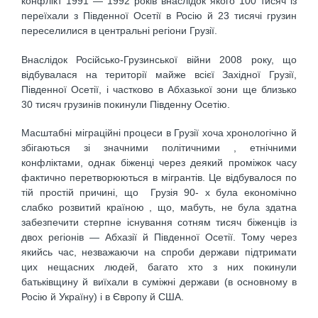
конфлікт 1991 — 1992 років внаслідок якого 100 тисяч із
переїхали з Південної Осетії в Росію й 23 тисячі грузин
переселилися в центральні регіони Грузії.
Внаслідок Російсько-Грузинської війни 2008 року, що
відбувалася на території майже всієї Західної Грузії,
Південної Осетії, і частково в Абхазької зони ще близько
30 тисяч грузинів покинули Південну Осетію.
Масштабні міграційні процеси в Грузії хоча хронологічно й
збігаються зі значними політичними , етнічними
конфліктами, однак біженці через деякий проміжок часу
фактично перетворюються в мігрантів. Це відбувалося по
тій простій причині, що Грузія 90- х була економічно
слабко розвитий країною , що, мабуть, не була здатна
забезпечити стерпне існування сотням тисяч біженців із
двох регіонів — Абхазії й Південної Осетії. Тому через
якийсь час, незважаючи на спроби держави підтримати
цих нещасних людей, багато хто з них покинули
батьківщину й виїхали в суміжні держави (в основному в
Росію й Україну) і в Європу й США.