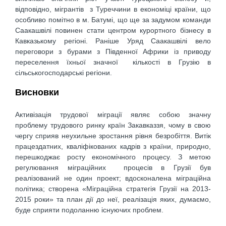
відповідно, мігрантів з Туреччини в економіці країни, що
особливо помітно в м. Батумі, що ще за задумом команди
Саакашвілі повинен стати центром курортного бізнесу в
Кавказькому регіоні. Раніше Уряд Саакашвілі вело
переговори з бурами з Південної Африки із приводу
переселення їхньої значної кількості в Грузію в
сільськогосподарські регіони.
Висновки
Активізація трудової міграції являє собою значну
проблему трудового ринку країн Закавказзя, чому в свою
чергу сприяв неухильне зростання рівня безробіття. Витік
працездатних, кваліфікованих кадрів з країни, природно,
перешкоджає росту економічного процесу. З метою
регулювання міграційних процесів в Грузії був
реалізований не один проект; вдосконалена міграційна
політика; створена «Міграційна стратегія Грузії на 2013-
2015 роки» та план дії до неї, реалізація яких, думаємо,
буде сприяти подоланню існуючих проблем.