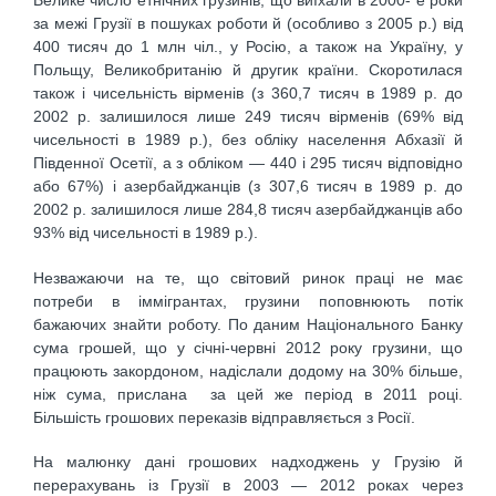
Велике число етнічних грузинів, що виїхали в 2000- е роки
за межі Грузії в пошуках роботи й (особливо з 2005 р.) від
400 тисяч до 1 млн чіл., у Росію, а також на Україну, у
Польщу, Великобританію й другик країни. Скоротилася
також і чисельність вірменів (з 360,7 тисяч в 1989 р. до
2002 р. залишилося лише 249 тисяч вірменів (69% від
чисельності в 1989 р.), без обліку населення Абхазії й
Південної Осетії, а з обліком — 440 і 295 тисяч відповідно
або 67%) і азербайджанців (з 307,6 тисяч в 1989 р. до
2002 р. залишилося лише 284,8 тисяч азербайджанців або
93% від чисельності в 1989 р.).
Незважаючи на те, що світовий ринок праці не має
потреби в іммігрантах, грузини поповнюють потік
бажаючих знайти роботу. По даним Національного Банку
сума грошей, що у січні-червні 2012 року грузини, що
працюють закордоном, надіслали додому на 30% більше,
ніж сума, прислана за цей же період в 2011 році.
Більшість грошових переказів відправляється з Росії.
На малюнку дані грошових надходжень у Грузію й
перерахувань із Грузії в 2003 — 2012 роках через