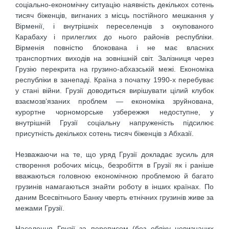
соціально-економічну ситуацію наявність декількох сотень
тисяч біженців, вигнаних з місць постійного мешкання у
Вірменії, і внутрішніх переселенців з окупованого
Карабаху і прилеглих до нього районів республіки.
Вірменія повністю блокована і не має власних
транспортних виходів на зовнішній світ. Залізниця через
Грузію перекрита на грузино-абхазській межі. Економіка
республіки в занепаді. Країна з початку 1990-х перебуває
у стані війни. Грузії доводиться вирішувати цілий клубок
взаємозв’язаних проблем — економіка зруйнована,
курортне чорноморське узбережжя недоступне, у
внутрішній Грузії соціальну напруженість підсилює
присутність декількох сотень тисяч біженців з Абхазії.
Незважаючи на те, що уряд Грузії докладає зусиль для
створення робочих місць, безробіття в Грузії як і раніше
вважаються головною економічною проблемою й багато
грузинів намагаються знайти роботу в інших країнах. По
даним Всесвітнього Банку чверть етнічних грузинів живе за
межами Грузії.
Населення Грузії за переписом (без обліку невизнаних