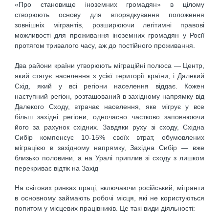
«Про становище іноземних громадян» в цілому
створюють основу для впорядкування положення
зовнішніх мігрантів, розширюючи легітимні правові
можливості для проживання іноземних громадян у Росії
протягом тривалого часу, аж до постійного проживання.
Два райони країни утворюють міграційні полюса — Центр,
який стягує населення з усієї території країни, і Далекий
Схід, який у всі регіони населення віддає. Кожен
наступний регіон, розташований в західному напрямку від
Далекого Сходу, втрачає населення, яке мігрує у все
більш західні регіони, одночасно частково заповнюючи
його за рахунок східних. Завдяки руху зі сходу, Східна
Сибір компенсує 10-15% своїх втрат, обумовлених
міграцією в західному напрямку, Західна Сибір — вже
близько половини, а на Уралі приплив зі сходу з лишком
перекриває відтік на Захід
На світових ринках праці, включаючи російський, мігранти
в основному займають робочі місця, які не користуються
попитом у місцевих працівників. Це такі види діяльності: