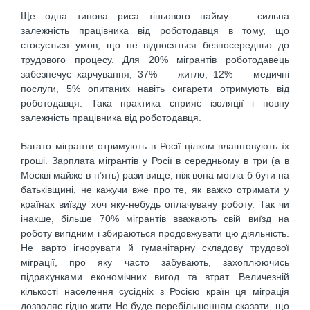
Ще одна типова риса тіньового найму — сильна
залежність працівника від роботодавця в тому, що
стосується умов, що не відносяться безпосередньо до
трудового процесу. Для 20% мігрантів роботодавець
забезпечує харчування, 37% — житло, 12% — медичні
послуги, 5% опитаних навіть сигарети отримують від
роботодавця. Така практика сприяє ізоляції і повну
залежність працівника від роботодавця.
Багато мігранти отримують в Росії цілком влаштовують їх
гроші. Зарплата мігрантів у Росії в середньому в три (а в
Москві майже в п’ять) рази вище, ніж вона могла б бути на
батьківщині, не кажучи вже про те, як важко отримати у
країнах виїзду хоч яку-небудь оплачувану роботу. Так чи
інакше, більше 70% мігрантів вважають свій виїзд на
роботу вигідним і збираються продовжувати цю діяльність.
Не варто ігнорувати й гуманітарну складову трудової
міграції, про яку часто забувають, захоплюючись
підрахунками економічних вигод та втрат. Величезній
кількості населення сусідніх з Росією країн ця міграція
дозволяє гідно жити Не буде перебільшенням сказати, що