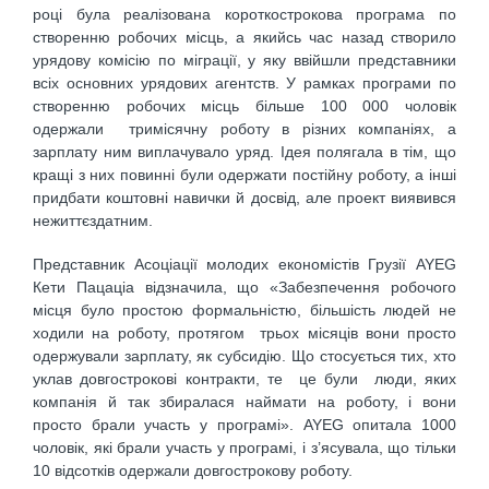
році була реалізована короткострокова програма по
створенню робочих місць, а якийсь час назад створило
урядову комісію по міграції, у яку ввійшли представники
всіх основних урядових агентств. У рамках програми по
створенню робочих місць більше 100 000 чоловік
одержали тримісячну роботу в різних компаніях, а
зарплату ним виплачувало уряд. Ідея полягала в тім, що
кращі з них повинні були одержати постійну роботу, а інші
придбати коштовні навички й досвід, але проект виявився
нежиттєздатним.
Представник Асоціації молодих економістів Грузії AYEG
Кети Пацаціа відзначила, що «Забезпечення робочого
місця було простою формальністю, більшість людей не
ходили на роботу, протягом трьох місяців вони просто
одержували зарплату, як субсидію. Що стосується тих, хто
уклав довгострокові контракти, те це були люди, яких
компанія й так збиралася наймати на роботу, і вони
просто брали участь у програмі». AYEG опитала 1000
чоловік, які брали участь у програмі, і з’ясувала, що тільки
10 відсотків одержали довгострокову роботу.