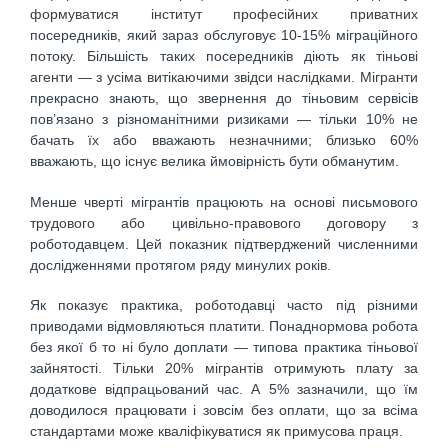
формуватися інститут професійних приватних
посередників, який зараз обслуговує 10-15% міграційного
потоку. Більшість таких посередників діють як тіньові
агенти — з усіма витікаючими звідси наслідками. Мігранти
прекрасно знають, що звернення до тіньовим сервісів
пов’язано з різноманітними ризиками — тільки 10% не
бачать їх або вважають незначними; близько 60%
вважають, що існує велика ймовірність бути обманутим.
Менше чверті мігрантів працюють на основі письмового
трудового або цивільно-правового договору з
роботодавцем. Цей показник підтверджений численними
дослідженнями протягом ряду минулих років.
Як показує практика, роботодавці часто під різними
приводами відмовляються платити. Понаднормова робота
без якої б то ні було доплати — типова практика тіньової
зайнятості. Тільки 20% мігрантів отримують плату за
додаткове відпрацьований час. А 5% зазначили, що їм
доводилося працювати і зовсім без оплати, що за всіма
стандартами може кваліфікуватися як примусова праця.