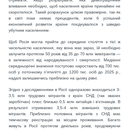
вливання необхідно, щоб населення країни принаймні не
скоротилося. Такий розрахунок цілком правомірне, так як
в світі поки немає прецедентів, коли б успішний
економічний розвиток країни поєднувалося з швидко
убутним населенням.
Щоб Росія могла прийти до середини століття з тієї ж
чисельністю населення, яку вона має зараз, їй необхідно
залучити протягом 50 років від 35 до 70 млн іммігрантів —
в залежності від народжуваності і смертності. Медіанні
середньорічні значення поступово наростають від 700 тис.
осіб у поточному п’ятилітті до 1200 тис. осіб до 2025 р.,
надалі залишаючись приблизно на цьому рівні.
Згідно з дослідженнями в Росії одноразово знаходиться 3-
3,5 млн трудових мігрантів з країн СНД (так званих
заробітчан) плюс близько 0,5 млн китайців і в’єтнамців. В
результаті отримаємо 3,5-4 млн зовнішніх трудових
мігрантів. Приблизно половина мігрантів з СНД має
тимчасову реєстрацію за місцем проживання. Багато
живуть в Росії протягом декількох років, продовжуючи