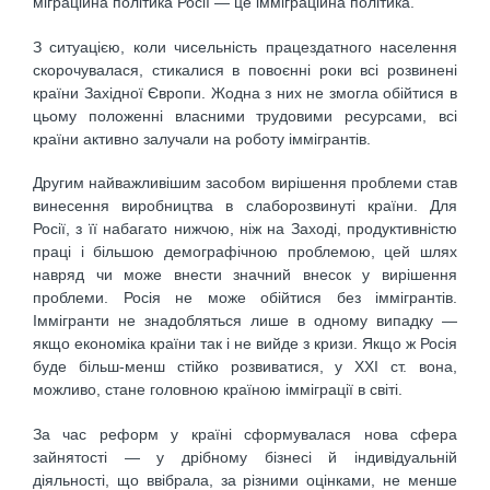
міграційна політика Росії — це імміграційна політика.
З ситуацією, коли чисельність працездатного населення
скорочувалася, стикалися в повоєнні роки всі розвинені
країни Західної Європи. Жодна з них не змогла обійтися в
цьому положенні власними трудовими ресурсами, всі
країни активно залучали на роботу іммігрантів.
Другим найважливішим засобом вирішення проблеми став
винесення виробництва в слаборозвинуті країни. Для
Росії, з її набагато нижчою, ніж на Заході, продуктивністю
праці і більшою демографічною проблемою, цей шлях
навряд чи може внести значний внесок у вирішення
проблеми. Росія не може обійтися без іммігрантів.
Іммігранти не знадобляться лише в одному випадку —
якщо економіка країни так і не вийде з кризи. Якщо ж Росія
буде більш-менш стійко розвиватися, у XXI ст. вона,
можливо, стане головною країною імміграції в світі.
За час реформ у країні сформувалася нова сфера
зайнятості — у дрібному бізнесі й індивідуальній
діяльності, що ввібрала, за різними оцінками, не менше