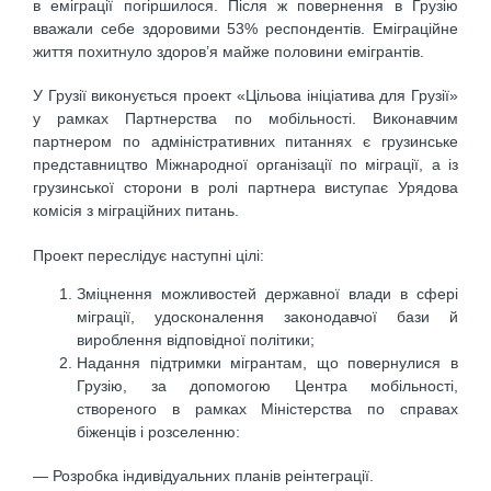
в еміграції погіршилося. Після ж повернення в Грузію
вважали себе здоровими 53% респондентів. Еміграційне
життя похитнуло здоров’я майже половини емігрантів.
У Грузії виконується проект «Цільова ініціатива для Грузії»
у рамках Партнерства по мобільності. Виконавчим
партнером по адміністративних питаннях є грузинське
представництво Міжнародної організації по міграції, а із
грузинської сторони в ролі партнера виступає Урядова
комісія з міграційних питань.
Проект переслідує наступні цілі:
Зміцнення можливостей державної влади в сфері
міграції, удосконалення законодавчої бази й
вироблення відповідної політики;
Надання підтримки мігрантам, що повернулися в
Грузію, за допомогою Центра мобільності,
створеного в рамках Міністерства по справах
біженців і розселенню:
— Розробка індивідуальних планів реінтеграції.