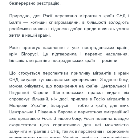
безперервно реєстрацію.
Природно, для Росії переважно мігранти з країн СНД і
Балтії — колишні співгромадяни, в більшості володіють
російською мовою і відносно добре представляють умови
життя в нашій країні.
Росія притягує населення з усіх пострадянських країн,
крім Білорусі. Це підтвердила і перепис населення.
Більшість мігрантів з пострадянських країн — росіяни.
Що стосується перспективи припливу мігрантів з країн
СНД, ситуація тут складається суперечливо. З одного боку,
можна очікувати, що поширення на країни Центральної і
Південної Європи Шенгеновських правил видачі віз
спровокує більший, ніж досі, приплив в Росію мігрантів з
Молдови, України, Білорусії — тобто з країн, для яких
Центральна і Південна Європа є паритетною еміграційної
альтернативою Росії. З іншого боку, Росія повинна швидко
скористатися цією сприятливою для неї можливістю
залучити мігрантів з СНД, так як в перспективі її серйозним
конкурентом може стати Україна, оскільки демографічна