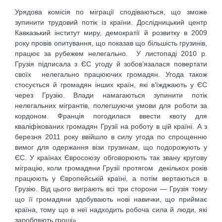
Урядова комісія по міграції сподіваються, що зможе
зупинити трудовий потік із країни. Дослідницький центр
Кавказький інститут миру, демократії й розвитку в 2009
року провів опитування, що показав що більшість грузинів,
працює за рубежем нелегально. У листопаді 2010 р.
Грузія підписала з ЄС угоду й зобов’язалася повертати
своїх нелегально працюючих громадян. Угода також
стосується й громадян інших країн, які в’їжджають у ЄС
через Грузію. Влади намагаються зупинити потік
нелегальних мігрантів, полегшуючи умови для роботи за
кордоном. Франція погодилася ввести квоту для
кваліфікованих громадян Грузії на роботу в цій країні. А з
березня 2011 року ввійшло в силу угода по спрощенню
вимог для одержання візи грузинам, що подорожують у
ЄС. У країнах Євросоюзу обговорюють так звану кругову
міграцію, коли громадяни Грузії протягом декількох років
працюють у Європейській країні, а потім вертаються в
Грузію. Від цього виграють всі три сторони — Грузія тому
що її громадяни здобувають нові навички, що приймає
країна, тому що в неї надходить робоча сила й люди, які
заробляють гроші».