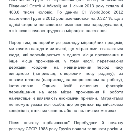
Південної Осетії й Абхазії) на 1 січня 2013 року склала 4
483,8 тисяч чоловік. По даним CІ WorldBook 2012
населення Грузії в 2012 році зменшилося на 0,327 %, що з
однієї сторони пояснюється зменшенням народжуваності,
а з іншою значною трудовою міграцією населення.
Перед тим, як перейти до розгляду міграційних процесів,
ми хочемо нагадати читачеві, що мігрантами вважаються
люди, які переміщаються з одного місця проживання в
інше місце проживання, у тому числі, перетинаючи
державні кордони, на невизначений період часу
випадково (наприклад, створюючи нову родину), за
певним планом (наприклад, за запрошенням на роботу),
інстинктивно. Одним їхній основних факторів
переміщення на нове місце проживання й роботи
найчастіше є виявляють економічні причини. Мігрантами
не можуть уважатися особи, що рятуються від військових
конфліктів, етнічних чищень або по політичних мотивах.
Після початку горбачовської Перебудови й початку
розпаду СРСР 1988 року Грузію почали залишати росіяни.