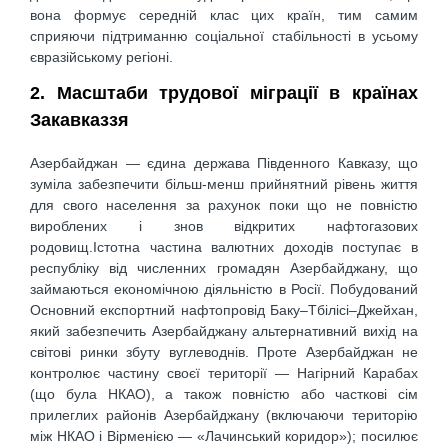
вона формує середній клас цих країн, тим самим
сприяючи підтриманню соціальної стабільності в усьому
євразійському регіоні.
2. Масштаби трудової міграції в країнах
Закавказзя
Азербайджан — єдина держава Південного Кавказу, що
зуміла забезпечити більш-менш прийнятний рівень життя
для свого населення за рахунок поки що не повністю
вироблених і знов відкритих нафтогазових
родовищ.Істотна частина валютних доходів поступає в
республіку від численних громадян Азербайджану, що
займаються економічною діяльністю в Росії. Побудований
Основний експортний нафтопровід Баку–Тбілісі–Джейхан,
який забезпечить Азербайджану альтернативний вихід на
світові ринки збуту вуглеводнів. Проте Азербайджан не
контролює частину своєї території — Нагірний Карабах
(що була НКАО), а також повністю або часткові сім
прилеглих районів Азербайджану (включаючи територію
між НКАО і Вірменією — «Лачинський коридор»); посилює