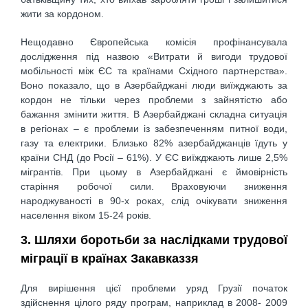
жити за кордоном.
Нещодавно Європейська комісія профінансувала
дослідження під назвою «Витрати й вигоди трудової
мобільності між ЄС та країнами Східного партнерства».
Воно показало, що в Азербайджані люди виїжджають за
кордон не тільки через проблеми з зайнятістю або
бажання змінити життя. В Азербайджані складна ситуація
в регіонах – є проблеми із забезпеченням питної води,
газу та електрики. Близько 82% азербайджанців їдуть у
країни СНД (до Росії – 61%). У ЄС виїжджають лише 2,5%
мігрантів. При цьому в Азербайджані є ймовірність
старіння робочої сили. Враховуючи зниження
народжуваності в 90-х роках, слід очікувати зниження
населення віком 15-24 років.
3. Шляхи боротьби за наслідками трудової
міграції в країнах Закавказзя
Для вирішення цієї проблеми уряд Грузії початок
здійснення цілого ряду програм, наприклад в 2008- 2009