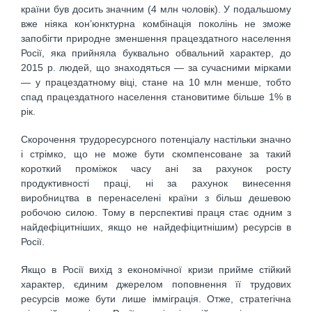
країни був досить значним (4 млн чоловік). У подальшому
вже ніяка кон’юнктурна комбінація поколінь не зможе
запобігти природне зменшення працездатного населення
Росії, яка прийняла буквально обвальний характер, до
2015 р. людей, що знаходяться — за сучасними мірками
— у працездатному віці, стане на 10 млн менше, тобто
спад працездатного населення становитиме більше 1% в
рік.
Скорочення трудоресурсного потенціалу настільки значно
і стрімко, що не може бути скомпенсоване за такий
короткий проміжок часу ані за рахунок росту
продуктивності праці, ні за рахунок винесення
виробництва в перенаселені країни з більш дешевою
робочою силою. Тому в перспективі праця стає одним з
найдефіцитніших, якщо не найдефіцитнішим) ресурсів в
Росії.
Якщо в Росії вихід з економічної кризи прийме стійкий
характер, єдиним джерелом поповнення її трудових
ресурсів може бути лише імміграція. Отже, стратегічна