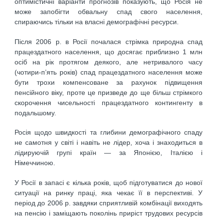
оптимістичні варіанти прогнозів показують, що Росія не
може запобігти обвальну спад свого населення,
спираючись тільки на власні демографічні ресурси.
Після 2006 р. в Росії почалася стрімка природна спад
працездатного населення, що досягає приблизно 1 млн
осіб на рік протягом деякого, але нетривалого часу
(чотири-п’ять років) спад працездатного населення може
бути трохи компенсоване за рахунок підвищення
пенсійного віку, проте це призведе до ще більш стрімкого
скорочення чисельності працездатного контингенту в
подальшому.
Росія щодо швидкості та глибини демографічного спаду
не самотня у світі і навіть не лідер, хоча і знаходиться в
лідируючій групі країн — за Японією, Італією і
Німеччиною.
У Росії в запасі є кілька років, щоб підготуватися до нової
ситуації на ринку праці, яка чекає її в перспективі. У
період до 2006 р. завдяки сприятливій комбінації виходять
на пенсію і заміщають поколінь приріст трудових ресурсів