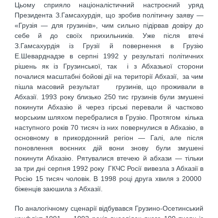
Цьому сприяло націоналістичний настроєний уряд
Президента З.Гамсахурдія, що зробив політичну заяву —
«Грузія — для грузинів», чим сильно підірвав довіру до
себе й до своїх прихильників. Уже після втечі
З.Гамсахурдія із Грузії й повернення в Грузію
Е.Шеварднадзе в серпні 1992 у результаті політичних
рішень як із Грузинської, так і з Абхазької сторони
почалися масштабні бойові дії на території Абхазії, за чим
пішла масовий результат грузинів, що проживали в
Абхазії. 1993 року близько 250 тис грузинів були змушені
покинути Абхазію й через гірські перевали й частково
морським шляхом перебралися в Грузію. Протягом кілька
наступного років 70 тисяч із них повернулися в Абхазію, в
основному в прикордонний регіон — Галі, але після
поновлення воєнних дій вони знову були змушені
покинути Абхазію. Рятувалися втечею й абхази — тільки
за три дні серпня 1992 року ГКЧС Росії вивезла з Абхазії в
Росію 15 тисяч чоловік. В 1998 році друга хвиля з 20000
біженців заюшила з Абхазії.
По аналогічному сценарії відбувався Грузино-Осетинський