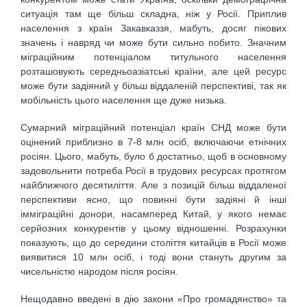
ситуація там ще більш складна, ніж у Росії. Приплив
населення з країн Закавказзя, мабуть, досяг пікових
значень і навряд чи може бути сильно побито. Значним
міграційним потенціалом титульного населення
розташовують середньоазіатські країни, але цей ресурс
може бути задіяний у більш віддаленій перспективі, так як
мобільність цього населення ще дуже низька.
Сумарний міграційний потенціал країн СНД може бути
оцінений приблизно в 7-8 млн осіб, включаючи етнічних
росіян. Цього, мабуть, було б достатньо, щоб в основному
задовольнити потреба Росії в трудових ресурсах протягом
найближчого десятиліття. Але з позицій більш віддаленої
перспективи ясно, що повинні бути задіяні й інші
імміграційні донори, насамперед Китай, у якого немає
серйозних конкурентів у цьому відношенні. Розрахунки
показують, що до середини століття китайців в Росії може
виявитися 10 млн осіб, і тоді вони стануть другим за
чисельністю народом після росіян.
Нещодавно введені в дію закони «Про громадянство» та