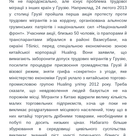
Як не пародоксально, але існує проблема трудової
міграції з інших країн у Грузію. Наприклад, 24 лютого 2013
у столиці Грузії пройшла перша акція протесту проти
трудових мігрантів з-за кордону, організована альянсом
грузинських патріотів і національних сил «Національний
фронт». Учасники акції, близько 50 чоловік, із прапорами й
транспарантами зібралися в районі Вазисубани, на
окраїні Тбілісі, перед спеціальною економічною зоною
китайської корпорації Hualіng. Вони заявили, що
вимагають заборонити допуск трудових мігрантів у Грузію,
посилити процедури присвоєння громадянства Грузії й
візової режим, зняти грифа «секретно» з угоди, яке
міністерство економіки Грузії уклало з китайською торгово-
промисловою групою Hualіng улітку 2012 року. Треба
сказати, що невдоволення людей базується не на
порожнім місці. Мігранти з Китаю відкрили велику кількість
малих торговельних підприємств, хоча це поки не
викликає роздратування місцевого населений, тому що в
них китайці торгують дрібними товарами, необхідними в
побуті по досить низьких цінах. Набагато більше
збурювання в середовищі цивільного суспільства
викликає значний ріст участі турецького бізнесу й,