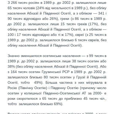
З 266 тисяч росіян в 1989 р. до 2002 р. залишилося лише
65 тисяч чоловік (24% від чисельності в 1989 р.), без обліку
населення Абхазії й Південної Осетії, а з обліком — 341 і
90 тисяч відповідно або 26%), греки (з 86 тисяч в 1989 р.
до 2002 р. залишилося лише 15 тисяч греків (17%), без
обліку населення Абхазії й Південної Осетії, а з обліком —
100 і 17 тисяч відповідно або ті ж 17%), євреї (з 25 тисяч в
1989 р. до 2002 р. залишилося близько 6 тисяч євреїв, без
обліку населення Абхазії й Південної Осетії).
Значно зменшилося осетинське населення — з 99 тисяч в
1989 р. до 2002 р. залишилося лише 38 тисяч осетин або
38% (без обліку населення Абхазії й Південної Осетії). Або
з 164 тисяч осетин Грузинської РСР в 1989 р. до 2002 р.
залишилося близько 80 тисяч осетин у Грузії й Південній
Осетії, тобто 49%). Більша частина з них мігрувала в
Росію (Північну Осетію) і Південну Осетію (причому число
осетин у колишньої Південно-Осетинської АТ за 2000- е
роки скоротилося з 65 тисяч до приблизно 45 тисяч чіл.,
тобто залишилося близько 69%).