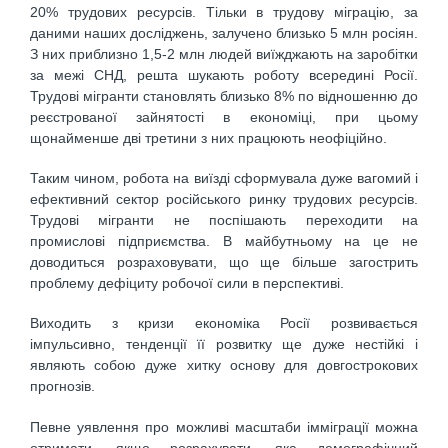
20% трудових ресурсів. Тільки в трудову міграцію, за
даними наших досліджень, залучено близько 5 млн росіян.
З них приблизно 1,5-2 млн людей виїжджають на заробітки
за межі СНД, решта шукають роботу всередині Росії.
Трудові мігранти становлять близько 8% по відношенню до
реєстрованої зайнятості в економіці, при цьому
щонайменше дві третини з них працюють неофіційно.
Таким чином, робота на виїзді сформувала дуже вагомий і
ефективний сектор російського ринку трудових ресурсів.
Трудові мігранти не поспішають переходити на
промислові підприємства. В майбутньому на це не
доводиться розраховувати, що ще більше загострить
проблему дефіциту робочої сили в перспективі.
Виходить з кризи економіка Росії розвивається
імпульсивно, тенденції її розвитку ще дуже нестійкі і
являють собою дуже хитку основу для довгострокових
прогнозів.
Певне уявлення про можливі масштаби імміграції можна
отримати, якщо розрахувати, яка демографічний