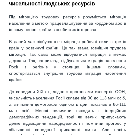
чисельності людських ресурсів
Під міграцією трудових ресурсів розуміється міграція
населення з метою працевлаштування за кордоном або в
іншому регіоні країни в особистих інтересах.
В даний час відбувається міграція робочої сили з третіх
країн у розвинуті країни. Це так звана зовнішня трудова
міграція. Так само може відбуватися міграція в межах
держави. Так, наприклад, відбувається міграція населення
Росії з регіонів у столицю. Іншими словами,
спостерігається внутрішня трудова міграція населення
країни.
До середини XXI ст., згідно з прогнозами експертів ООН,
чисельність населення Росії складе від 96 до 113 млн осіб,
а вітчизняні демографи оцінюють цей показник в 86-111
млн осіб. Менші величини виходять з інерційних
демографічних тенденцій, тоді як великі припускають
деяке підвищення народжуваності і помітний прогрес у
збільшенні середньої тривалості життя. Але навіть