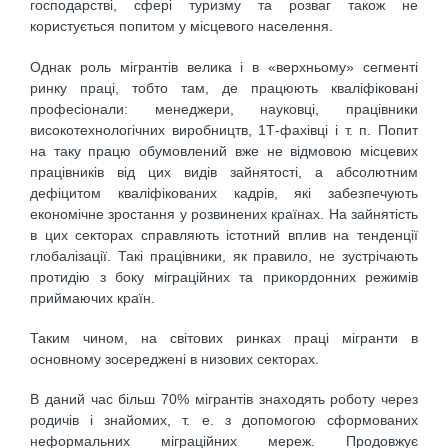
господарстві, сфері туризму та розваг також не
користується попитом у місцевого населення.
Однак роль мігрантів велика і в «верхньому» сегменті
ринку праці, тобто там, де працюють кваліфіковані
професіонали: менеджери, науковці, працівники
високотехнологічних виробництв, 1Т-фахівці і т. п. Попит
на таку працю обумовлений вже не відмовою місцевих
працівників від цих видів зайнятості, а абсолютним
дефіцитом кваліфікованих кадрів, які забезпечують
економічне зростання у розвинених країнах. На зайнятість
в цих секторах справляють істотний вплив на тенденції
глобалізації. Такі працівники, як правило, не зустрічають
протидію з боку міграційних та прикордонних режимів
приймаючих країн.
Таким чином, на світових ринках праці мігранти в
основному зосереджені в низових секторах.
В даний час більш 70% мігрантів знаходять роботу через
родичів і знайомих, т. е. з допомогою сформованих
неформальних міграційних мереж. Продовжує