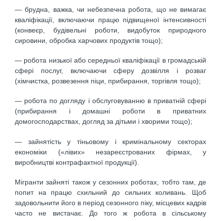
— брудна, важка, чи небезпечна робота, що не вимагає
кваліфікації, включаючи працю підвищеної інтенсивності
(конвеєр, будівельні роботи, видобуток природного
сировини, обробка харчових продуктів тощо);
— робота низької або середньої кваліфікації в громадській
сфері послуг, включаючи сферу дозвілля і розваг
(хімчистка, розвезення піци, прибирання, торгівля тощо);
— робота по догляду і обслуговуванню в приватній сфері
(прибирання і домашні роботи в приватних
домогосподарствах, догляд за дітьми і хворими тощо);
— зайнятість у тіньовому і кримінальному секторах
економіки («лівих» незареєстрованих фірмах, у
виробництві контрафактної продукції).
Мігранти зайняті також у сезонних роботах, тобто там, де
попит на працю схильний до сильних коливань. Щоб
задовольнити його в період сезонного піку, місцевих кадрів
часто не вистачає. До того ж робота в сільському