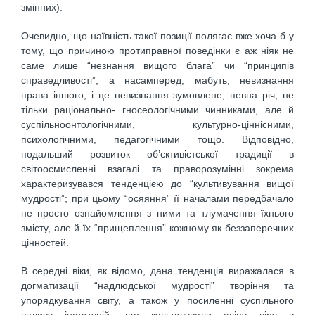
змінних).
Очевидно, що наївність такої позиції полягає вже хоча б у
тому, що причиною протиправної поведінки є аж ніяк не
саме лише “незнання вищого блага” чи “принципів
справедливості”, а насамперед, мабуть, невизнання
права іншого; і це невизнання зумовлене, певна річ, не
тільки раціонально- гносеологічними чинниками, але й
суспільноонтологічними, культурно-ціннісними,
психологічними, педагогічними тощо. Відповідно,
подальший розвиток об’єктивістської традиції в
світоосмисленні взагалі та праворозумінні зокрема
характеризувався тенденцією до “культивування вищої
мудрості”; при цьому “осяяння” її началами передбачало
не просто ознайомлення з ними та тлумачення їхнього
змісту, але й їх “прищеплення” кожному як беззаперечних
цінностей.
В середні віки, як відомо, дана тенденція виражалася в
догматизації “надлюдської мудрості” творіння та
упорядкування світу, а також у посиленні суспільного
впливу інституцій, що культивували сліпу віру в