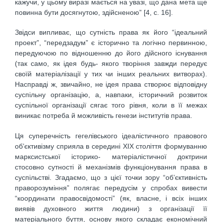
кажучи, у цьому виразі мається на увазі, що дана мета ще
повинна бути досягнутою, здійсненою” [4, с. 16].
Звідси випливає, що сутність права як його “ідеальний
проект”, “передзадум” є історично та логічно первинною,
передуючою по відношенню до його дійсного існування
(так само, як ідея будь- якого творіння завжди передує
своїй матеріалізації у тих чи інших реальних витворах).
Насправді ж, звичайно, не ідея права створює відповідну
суспільну організацію, а, навпаки, історичний розвиток
суспільної організації сягає того рівня, коли в її межах
виникає потреба й можливість генези інститутів права.
Ця суперечність гегелівського ідеалістичного правового
об’єктивізму сприяла в середині ХІХ століття формуванню
марксистської історико- матеріалістичної доктрини
стосовно сутності й механізмів функціонування права в
суспільстві. Згадаємо, що з цієї точки зору “об’єктивність
праворозуміння” полягає передусім у спробах вивести
“координати правосвідомості” (як, власне, і всіх інших
виявів духовного життя людини) з організації її
матеріального буття, основу якого складає економічний