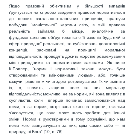
Якщо правовий об’єктивізм у більшості випадків
ґрунтується на спробах зведення правової нормативності
до певних загальноонтологічних принципів, прагнучи
побудови “моністичної” картини світу, в якій правова
реальність займала б місце, аналогічне за
фундаментальною обґрунтованістю її законів будь-якій із
сфер природної реальності, то суб’єктивно- деонтологічні
концепції, засновані на принципі моральної
відповідальності, проводять досить жорстке розмежування
між природними та нормативними законами. Як пише
К.Поппер, “норми і нормативні закони можуть бути
створюваними та змінюваними людьми, або, точніше
кажучи, рішенням чи згодою дотримуватися їх чи змінити
їх, а, значить, людина несе за них моральну
відповідальність; можливо, не за норми, які вона виявляє в
суспільстві, коли вперше починає замислюватися над
ними, а за норми, котрі вона схильна терпіти, оскільки
з’ясовується, що вона може щось зробити для їхньої
зміни. Норми є рукотвірними в тому розумінні, що нам
нема кого звинувачувати за них, крім самих себе — ні
природу, ні Бога” [10, с. 76].