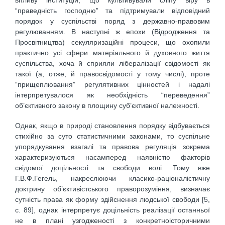
“праведність господню” та підтримували відповідний
порядок у суспільстві поряд з державно-правовим
регулюванням. В наступні ж епохи (Відродження та
Просвітництва) секуляризаційні процеси, що охопили
практично усі сфери матеріального й духовного життя
суспільства, хоча й сприяли лібералізації свідомості як
такої (а, отже, й правосвідомості у тому числі), проте
“прищеплювання” регулятивних цінностей і надалі
інтерпретувалося як необхідність “переведення”
об’єктивного закону в площину суб’єктивної належності.
Однак, якщо в природі становлення порядку відбувається
стихійно за суто статистичними законами, то суспільне
упорядкування взагалі та правова регуляція зокрема
характеризуються насамперед наявністю факторів
свідомої доцільності та свободи волі. Тому вже
Г.В.Ф.Гегель, накреслюючи класико-раціоналістичну
доктрину об’єктивістського праворозуміння, визначає
сутність права як форму здійснення людської свободи [5,
с. 89], однак інтерпретує доцільність реалізації останньої
не в плані узгодженості з конкретноісторичними