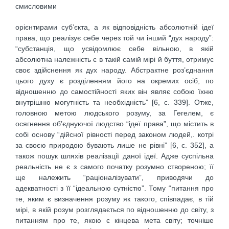
смисловими
орієнтирами суб’єкта, а як відповідність абсолютній ідеї
права, що реалізує себе через той чи інший “дух народу”:
“субстанція, що усвідомлює себе вільною, в якій
абсолютна належність є в такій самій мірі й буття, отримує
своє здійснення як дух народу. Абстрактне роз’єднання
цього духу є розділенням його на окремих осіб, по
відношенню до самостійності яких він являє собою їхню
внутрішню могутність та необхідність” [6, с. 339]. Отже,
головною метою людського розуму, за Гегелем, є
осягнення об’єднуючої людство “ідеї права”, що містить в
собі основу “дійсної рівності перед законом людей,. котрі
за своєю природою бувають лише не рівні” [6, с. 352], а
також пошук шляхів реалізації даної ідеї. Адже суспільна
реальність не є з самого початку розумно створеною; її
ще належить “раціоналізувати”, приводячи до
адекватності з її “ідеальною сутністю”. Тому “питання про
те, яким є визначення розуму як такого, співпадає, в тій
мірі, в якій розум розглядається по відношенню до світу, з
питанням про те, якою є кінцева мета світу; точніше