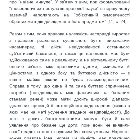
про “наївне минуле”. У зв’язку з цим, при формулюванні
“гносеологічних постулатів правової науки” в першу чергу
зазвичай наполягають на “об’єктивній зумовленості
обраних методів дослідження його предметом” [11, с. 24].
Разом з тим, хоча правова належність насправді виростає
з правової реальності суспільного буття, виражаючи
насамперед ті дійсні невідповідності останнього
суб’єктивній бажаності, а також ця належність має бути
здійснюваною саме в реальному, а не віртуальному бутті,
одначе зв’язок між правовими ідеями, смислами й
цінностями, з одного боку, та буттєвою дійсністю — з
іншого майже ніколи не буває взаємооднозначним.
Справа в тому, що одна й та сама буттєво спричинена
потреба (невідповідність між фактичним та бажаним
станами речей) може мати досить широкий діапазон
ідеальних проекцій її потенційного задоволення (кожна з
яких має на меті усунення згаданої невідповідності). До
того ж досить багатоманітними можуть бути й самі
уявлення про бажане ще доти, поки вони не виявили
своєї неадекватності існуючим буттєвим умовам. Нарешті,
кожна правова ідея, норма чи цінність має практично