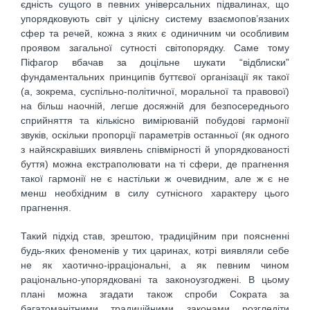
єдність сущого в певних універсальних підвалинах, що
упорядковують світ у цілісну систему взаємопов’язаних
сфер та речей, кожна з яких є одиничним чи особливим
проявом загальної сутності світопорядку. Саме тому
Піфагор вбачав за доцільне шукати “відблиски”
фундаментальних принципів буттєвої організації як такої
(а, зокрема, суспільно-політичної, моральної та правової)
на більш наочній, легше досяжній для безпосереднього
сприйняття та кількісно вимірюваній побудові гармонії
звуків, оскільки пропорції параметрів останньої (як одного
з найяскравіших виявлень співмірності й упорядкованості
буття) можна екстраполювати на ті сфери, де прагнення
такої гармонії не є настільки ж очевидним, але ж є не
менш необхідним в силу сутнісного характеру цього
прагнення.
Такий підхід став, зрештою, традиційним при поясненні
будь-яких феноменів у тих царинах, котрі виявляли себе
не як хаотично-ірраціональні, а як певним чином
раціонально-упорядковані та законоузгоджені. В цьому
плані можна згадати також спроби Сократа за
багатоманітними традиційними законами розгледіти