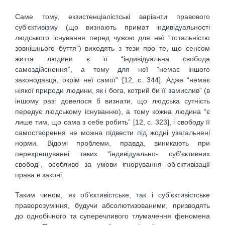
Саме тому, екзистенціалістські варіанти правового
суб’єктивізму (що визнають примат індивідуальності
людського існування перед чужою для неї “тотальністю
зовнішнього буття”) виходять з тези про те, що сенсом
життя людини є її “індивідуальна свобода
самоздійснення”, а тому для неї “немає іншого
законодавця, окрім неї самої” [12, с. 344]. Адже “немає
ніякої природи людини, як і бога, котрий би її замислив” (в
іншому разі довелося б визнати, що людська сутність
передує людському існуванню), а тому кожна людина “є
лише тим, що сама з себе робить” [12, с. 323], і свободу її
самостворення не можна підвести під жодні узагальнені
норми. Відомі проблеми, правда, виникають при
перехрещуванні таких “індивідуально- суб’єктивних
свобод”, особливо за умови ігнорування об’єктивізації
права в законі.
Таким чином, як об’єктивістське, так і суб’єктивістське
праворозуміння, будучи абсолютизованими, призводять
до однобічного та суперечливого тлумачення феномена