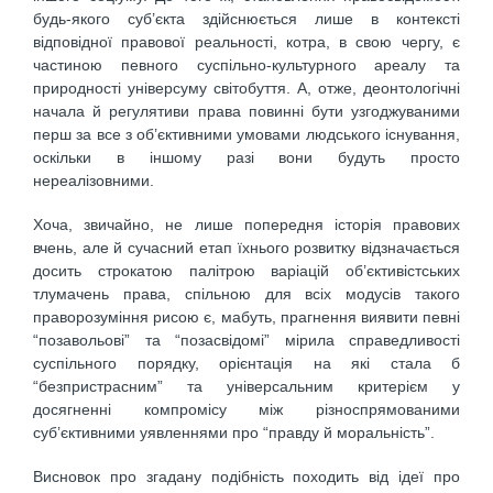
будь-якого суб’єкта здійснюється лише в контексті
відповідної правової реальності, котра, в свою чергу, є
частиною певного суспільно-культурного ареалу та
природності універсуму світобуття. А, отже, деонтологічні
начала й регулятиви права повинні бути узгоджуваними
перш за все з об’єктивними умовами людського існування,
оскільки в іншому разі вони будуть просто
нереалізовними.
Хоча, звичайно, не лише попередня історія правових
вчень, але й сучасний етап їхнього розвитку відзначається
досить строкатою палітрою варіацій об’єктивістських
тлумачень права, спільною для всіх модусів такого
праворозуміння рисою є, мабуть, прагнення виявити певні
“позавольові” та “позасвідомі” мірила справедливості
суспільного порядку, орієнтація на які стала б
“безпристрасним” та універсальним критерієм у
досягненні компромісу між різноспрямованими
суб’єктивними уявленнями про “правду й моральність”.
Висновок про згадану подібність походить від ідеї про