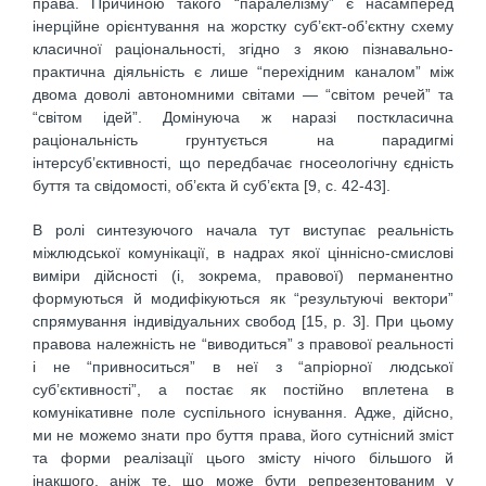
права. Причиною такого “паралелізму” є насамперед
інерційне орієнтування на жорстку суб’єкт-об’єктну схему
класичної раціональності, згідно з якою пізнавально-
практична діяльність є лише “перехідним каналом” між
двома доволі автономними світами — “світом речей” та
“світом ідей”. Домінуюча ж наразі посткласична
раціональність грунтується на парадигмі
інтерсуб’єктивності, що передбачає гносеологічну єдність
буття та свідомості, об’єкта й суб’єкта [9, с. 42-43].
В ролі синтезуючого начала тут виступає реальність
міжлюдської комунікації, в надрах якої ціннісно-смислові
виміри дійсності (і, зокрема, правової) перманентно
формуються й модифікуються як “результуючі вектори”
спрямування індивідуальних свобод [15, р. 3]. При цьому
правова належність не “виводиться” з правової реальності
і не “привноситься” в неї з “апріорної людської
суб’єктивності”, а постає як постійно вплетена в
комунікативне поле суспільного існування. Адже, дійсно,
ми не можемо знати про буття права, його сутнісний зміст
та форми реалізації цього змісту нічого більшого й
інакшого, аніж те, що може бути репрезентованим у