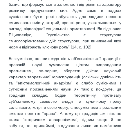
базис, що формується в залежності від рівня та характеру
розвитку продуктивних сил. Адже саме в надрах
суспільного буття речі набувають для людини певного
смислового змісту, котрий, врешті-решт, узагальнюється у
вигляді відповідної соціальної нормативності. Як відзначив
Р.Циппеліус, “суспільство є структурою
смислоорієнтованих дій: структурою, при виникненні якої
норми відіграють ключову роль” [14, с. 192].
Безсумнівно, що життєздатність об’єктивістської традиції в
правовій науці зумовлена цілком виправданим
прагненням, по-перше, зберегти дійсно науковий
характер теоретичної юриспруденції (оскільки довільність
та “епістемологічний анархізм” є слабо сумісними з
сутнісним призначенням науки як такої); по-друге, ця
традиція складає, бодай, теоретичну противагу
суб’єктивному свавіллю влади та кулачному праву
сильнішого, котрі, в свою чергу, є несумісними з реальним
змістом поняття “право”. А тому ця традиція аж ніяк не
стала “історичним анахронізмом”, гідним якщо й не
забуття, то, принаймні, згадування лише як пам’ятника