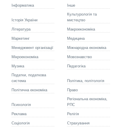
Інформатика
Інше
Культурологія та
Історія України
мистецтво
Літературa
Макроекономіка
Маркетинг
Медицина
Менеджмент організації
Міжнародна економіка
Мікроекономіка
Мовознавство
Музика
Педагогіка
Податки, податкова
система
Політика, політологія
Політична економіка
Право
Регіональна економіка,
Психологія
РПС
Реклама
Релігія
Соціологія
Страхування