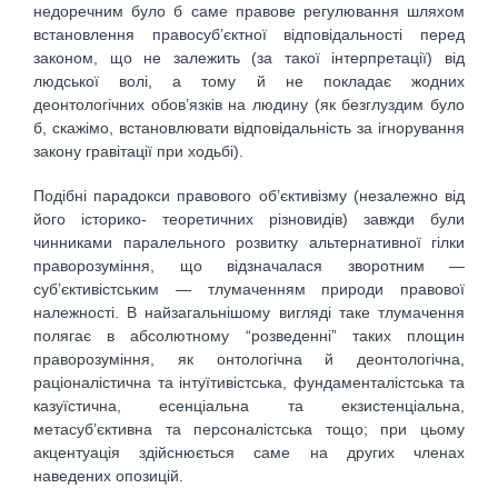
недоречним було б саме правове регулювання шляхом
встановлення правосуб’єктної відповідальності перед
законом, що не залежить (за такої інтерпретації) від
людської волі, а тому й не покладає жодних
деонтологічних обов’язків на людину (як безглуздим було
б, скажімо, встановлювати відповідальність за ігнорування
закону гравітації при ходьбі).
Подібні парадокси правового об’єктивізму (незалежно від
його історико- теоретичних різновидів) завжди були
чинниками паралельного розвитку альтернативної гілки
праворозуміння, що відзначалася зворотним —
суб’єктивістським — тлумаченням природи правової
належності. В найзагальнішому вигляді таке тлумачення
полягає в абсолютному “розведенні” таких площин
праворозуміння, як онтологічна й деонтологічна,
раціоналістична та інтуїтивістська, фундаменталістська та
казуїстична, есенціальна та екзистенціальна,
метасуб’єктивна та персоналістська тощо; при цьому
акцентуація здійснюється саме на других членах
наведених опозицій.