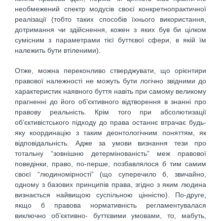
необмежений спектр модусів своєї конкретнопрактичної
реалізації (тобто таких способів їхнього використання,
дотримання чи здійснення, кожен з яких був би цілком
сумісним з параметрами тієї буттєвої сфери, в якій їм
належить бути втіленими).
Отже, можна переконливо стверджувати, що орієнтири
правової належності не можуть бути логічно звідними до
характеристик наявного буття навіть при самому великому
прагненні до його об’єктивного відтворення в знанні про
правову реальність. Крім того при абсолютизації
об’єктивістського підходу до права останнє втрачає будь-
яку координацію з таким деонтологічним поняттям, як
відповідальність. Адже за умови визнання тези про
тотальну “зовнішню детермінованість” меж правової
поведінки, право, по-перше, позбавлялося б тим самим
своєї “людиномірності” (що суперечило б, звичайно,
одному з базових принципів права, згідно з яким людина
визнається найвищою суспільною цінністю). По-друге,
якщо б правова нормативність регламентувалася
виключно об’єктивно- буттєвими умовами, то, мабуть,