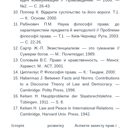
идея коммуникации // Правоведение. — 2006. —
№2. — С. 26-43.
Поппер К. Відкрите суспільство та його вороги. Т.1.
— К.: Основи, 2000.
Рабінович П.М. Наука філософії права: до
характеристики предмета й методології // Проблеми
філософії права. — Т.1. — Київ-Чернівці: Рута, 2003.
— С. 22-26.
Сартр Ж.-П. Экзистенциализм — это гуманизм //
Сумерки богов. — М.: Политиздат, 1989.
Соловьёв В.С. Право и нравственность. — Минск:
Харвест; М.: АСТ, 2001.
Циппеліус Р. Філософія права. — К.: Тандем, 2000.
Habermas J. Between Facts and Norms. Contributions
to a Discourse Theory of Law and Democracy. —
Cambridge: Polity Press, 1996.
Kelsen H. Hauptprobleme der Staatsrechtslehre. —
Tübingen, 1911. — S. 8.
Kelsen H. Law and Peace in International Relations. —
Cambridge, Harvard Univ. Press, 1942.
Історія розвитку
Аспекти захисту прав і