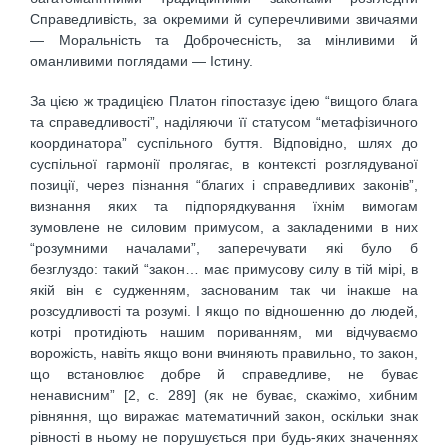
Справедливість, за окремими й суперечливими звичаями
— Моральність та Доброчесність, за мінливими й
оманливими поглядами — Істину.
За цією ж традицією Платон гіпостазує ідею “вищого блага
та справедливості”, наділяючи її статусом “метафізичного
координатора” суспільного буття. Відповідно, шлях до
суспільної гармонії пролягає, в контексті розглядуваної
позиції, через пізнання “благих і справедливих законів”,
визнання яких та підпорядкування їхнім вимогам
зумовлене не силовим примусом, а закладеними в них
“розумними началами”, заперечувати які було б
безглуздо: такий “закон… має примусову силу в тій мірі, в
якій він є судженням, заснованим так чи інакше на
розсудливості та розумі. І якщо по відношенню до людей,
котрі протидіють нашим пориванням, ми відчуваємо
ворожість, навіть якщо вони вчиняють правильно, то закон,
що встановлює добре й справедливе, не буває
ненависним” [2, с. 289] (як не буває, скажімо, хибним
рівняння, що виражає математичний закон, оскільки знак
рівності в ньому не порушується при будь-яких значеннях