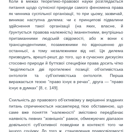
Коли в межах теоретико-правової науки розглядається
питання щодо сутнісної природи самого феномена права
як чинника суспільної організації, то при цьому, зазвичай,
виникає наступна дилема: чи є принципові підвалини
здійснення такої організації (на яких, власне, й
ґрунтується правова належність) іманентними, внутрішньо
притаманними людській свідомості, або ж вони є
трансцендентними, позамежними по відношенню до
останньої, а тому незалежними від неї. Ця дилема
призводить, врешті-решт, до того, що в сучасних дискусіях
стосовно природи й буттєвої специфіки права досить чітко
“виділяються дві протилежні позиції: об’єктивістська
онтологія та суб’єктивістська онтологія. Перша
виражається тезою “право існує в речах”, друга — “право
існує в думках” [8, с. 149].
Схильність до правового об’єктивізму у вирішенні згаданих
питань спричинюється насамперед тією обставиною, що
саме вже поняття “належності” змістовно передбачає
наявність певних “зовнішніх” рамок, обмежуючих діапазон
довільності суб’єктивної поведінки в контексті того чи
іншого соціуму. До того ж, становлення правосвідомості