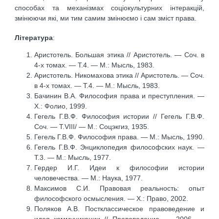
способах та механізмах соціокультурних інтеракцій,
змінюючи які, ми тим самим змінюємо і сам зміст права.
Література
:
Аристотель. Большая этика // Аристотель. — Соч. в
4-х томах. — Т.4. — М.: Мысль, 1983.
Аристотель. Никомахова этика // Аристотель. — Соч.
в 4-х томах. — Т.4. — М.: Мысль, 1983.
Бачинин В.А. Философия права и преступления. —
Х.: Фолио, 1999.
Гегель Г.В.Ф. Философия истории // Гегель Г.В.Ф.
Соч. — T.VIII/ — М.: Соцэкгиз, 1935.
Гегель Г.В.Ф. Философия права. — М.: Мысль, 1990.
Гегель Г.В.Ф. Энциклопедия философских наук. —
Т.3. — М.: Мысль, 1977.
Гердер И.Г. Идеи к философии истории
человечества. — М.: Наука, 1977.
Максимов С.И. Правовая реальность: опыт
философского осмысления. — Х.: Право, 2002.
Поляков А.В. Постклассическое правоведение и